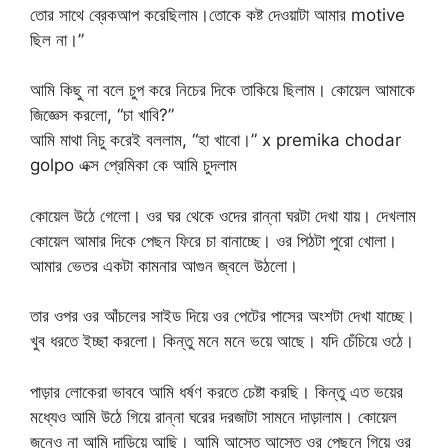
তোর সাথে ব্রেকআপ করেছিলাম।তোকে কষ্ট দেওয়াটা আমার motive
ছিল না।”
আমি কিছু না বলে চুপ করে নিচের দিকে তাকিয়ে ছিলাম। কোয়েল আমাকে
জিজ্ঞেস করলো, “চা খাবি?”
আমি মাথা নিচু করেই বললাম, “হা খাবো।” x premika chodar
golpo এক্স প্রেমিকা কে আমি চুদলাম
কোয়েল উঠে গেলো। ওর ঘর থেকে ওদের রান্না ঘরটা দেখা যায়। দেখলাম
কোয়েল আমার দিকে পেছন ফিরে চা বানাচ্ছে। ওর পিঠটা পুরো খোলা।
আমার ভেতর একটা কামনার আগুন জ্বলে উঠলো।
তার ওপর ওর আঁচলের সাইড দিয়ে ওর পেটের পাসের অংশটা দেখা যাচ্ছে।
খুব ধরতে ইচ্ছা করলো। কিন্তু মনে মনে ভয়ে আছে। যদি চেঁচিয়ে ওঠে।
পাড়ার লোকেরা ভাববে আমি ধর্ষণ করতে চেষ্টা করছি। কিন্তু এত ভয়ের
মধ্যেও আমি উঠে গিয়ে রান্না ঘরের দরজাটা সামনে দাড়ালাম। কোয়েল
জনেও না আমি দাড়িয়ে আছি। আমি আস্তে আস্তে ওর পেছনে গিয়ে ওর