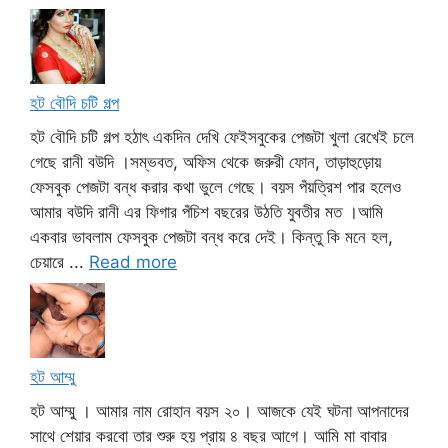
হট বৌদি চটি গল্প
হট বৌদি চটি গল্প হঠাৎ একদিন দেখি ফেইসবুকের পেজটা খুলা রেখেই চলে
গেছে রানী বউদি ।সম্ভবত, অফিস থেকে জরুরী ফোন, তাড়াহুড়োয়
ফেসবুক পেজটা বন্ধ করার কথা ভুলে গেছে। বয়স পঁয়ত্রিশ পার হলেও
আমার বউদি রানী এর ফিগার পঁচিশ বছরের উঠতি যুবতীর মত ।আমি
একবার ভাবলাম ফেসবুক পেজটা বন্ধ করে দেই। কিন্তু কি মনে হল,
চেয়ারে ...
Read more
হট আম্মু
হট আম্মু । আমার নাম রোহান বয়স ২০। আজকে যেই ঘটনা আপনাদের
সাথে শেয়ার করবো তার শুরু হয় প্রায় ৪ বছর আগে। আমি মা বাবার