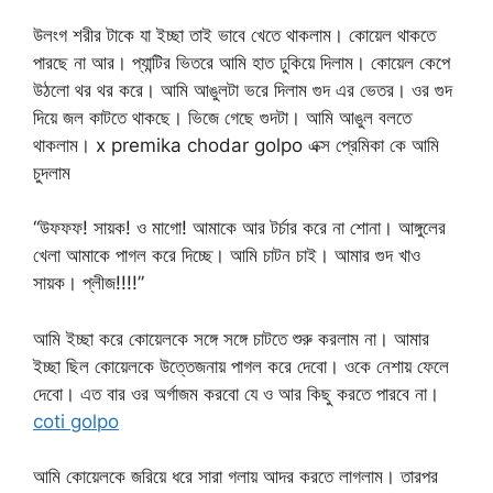
উলংগ শরীর টাকে যা ইচ্ছা তাই ভাবে খেতে থাকলাম। কোয়েল থাকতে
পারছে না আর। প্যান্টির ভিতরে আমি হাত ঢুকিয়ে দিলাম। কোয়েল কেপে
উঠলো থর থর করে। আমি আঙুলটা ভরে দিলাম গুদ এর ভেতর। ওর গুদ
দিয়ে জল কাটতে থাকছে। ভিজে গেছে গুদটা। আমি আঙুল বলতে
থাকলাম। x premika chodar golpo এক্স প্রেমিকা কে আমি
চুদলাম
“উফফফ! সায়ক! ও মাগো! আমাকে আর টর্চার করে না শোনা। আঙ্গুলের
খেলা আমাকে পাগল করে দিচ্ছে। আমি চাটন চাই। আমার গুদ খাও
সায়ক। প্লীজ!!!!”
আমি ইচ্ছা করে কোয়েলকে সঙ্গে সঙ্গে চাটতে শুরু করলাম না। আমার
ইচ্ছা ছিল কোয়েলকে উত্তেজনায় পাগল করে দেবো। ওকে নেশায় ফেলে
দেবো। এত বার ওর অর্গাজম করবো যে ও আর কিছু করতে পারবে না।
coti golpo
আমি কোয়েলকে জরিয়ে ধরে সারা গলায় আদর করতে লাগলাম। তারপর