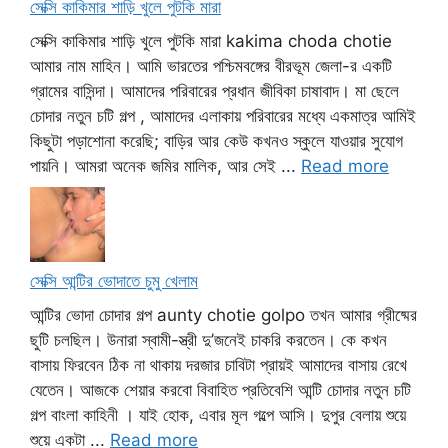
সেক্সি কাকিমার শাড়ি খুলে পুটকি মারা
সেক্সি কাকিমার শাড়ি খুলে পুটকি মারা kakima choda chotie
আমার নাম মাহিন। আমি ভারতের পশ্চিমবঙ্গের বীরভূম জেলা-র একটি
গ্রামের বাসিন্দা। আমাদের পরিবারের প্রধান জীবিকা চাষাবাদ। মা ছেলে
চোদার নতুন চটি গল্প , আমাদের এলাকায় পরিবারের মধ্যে একমাত্র আমিই
কিছুটা পড়াশোনা করেছি; বাড়ির আর কেউ কখনও স্কুলে যাওয়ার সুযোগ
পায়নি। আমরা অনেক জমির মালিক, আর সেই ...
Read more
সেক্সি আন্টির ভোদাতে চুমু খেলাম
আন্টির ভোদা চোদার গল্প aunty chotie golpo তখন আমার গ্রীষ্মের
ছুটি চলছিল। উনারা স্বামী-স্ত্রী দু’জনেই চাকরি করতেন। কে কখন
বাসায় ফিরবেন ঠিক না থাকায় দরজার চাবিটা প্রায়ই আমাদের বাসায় রেখে
যেতেন। আজকে শেয়ার করবো বিবাহিত প্রতিবেশি আন্টি চোদার নতুন চটি
গল্প বাংলা কাহিনী । যাই হোক, এবার মূল গল্পে আসি। দুপুর বেলায় শুয়ে
শুয়ে একটা ...
Read more