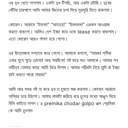
ওর দুধ খেতে লাগলাম। একটা দুধ টিপছি, আর একটা চাটছি। দুধের
বোঁটার চারপাশে আমি আমার জিভের ডগা দিয়ে সুরসুরি দিতে থাকলাম।
কোয়েল। আরামে “উফফ!” “আহহহ!” “উমমমম!” এরকম আওয়াজ
করতে থাকলো। আমিও বেশ ইচ্ছা করে ওকে tease করতে থাকলাম।
এতে কোয়েল আরও পাগল হয়ে গেলো।
ওর উত্তেজনা সপ্তমে করে গেলো। আমাকে বললো, “সায়ক! প্লীজ
এবার মুখে পুড়ে চোষো! আর পারছিনা! নষ্ট করে দাও আমাকে। আমার সব
নারীত্ব তোমার কাছে আমি দিয়ে দিলাম। আমার শরীরটা নিয়ে তুমি যা ইচ্ছা
তাই করতে পারো সায়ক!”
আমি আর সময় নষ্ট না করে দুধ ত চুষতে শুরু করলাম। কোয়েল আরামে
অস্থির হয়ে উঠলো। আমার মাথাটা জরিয়ে ধরে চুলের মধ্যে আঙুল দিয়ে
বিলি কাটতে লাগল। x premika chodar golpo এক্স প্রেমিকা
কে আমি চুদলাম