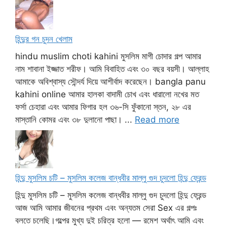
হিন্দুর গন চুদন খেলাম
hindu muslim choti kahini মুসলিম মাগী চোদার গল্প আমার
নাম শাবানা ইজ্জাত শরীফ। আমি বিবাহিত এবং ৩০ বছর বয়সী। আল্লাহ
আমাকে অবিশ্বাস্য সৌন্দর্য দিয়ে আশীর্বাদ করেছেন। bangla panu
kahini online আমার হালকা বাদামী চোখ এবং ধারালো নখের মত
ফর্সা চেহারা এবং আমার ফিগার হল ৩৬-সি ফুঁকানো স্তন, ২৮ এর
মাস্তানি কোমর এবং ৩৮ দুলানো পাছা। ...
Read more
হিন্দু মুসলিম চটি – মুসলিম কলেজ বান্ধবীর মাল্লু গুদ চুদলো হিন্দু ফ্রেন্ড
হিন্দু মুসলিম চটি – মুসলিম কলেজ বান্ধবীর মাল্লু গুদ চুদলো হিন্দু ফ্রেন্ড
আজ আমি আমার জীবনের প্রথম এবং অন্যতম সেরা Sex এর গল্পঃ
বলতে চলেছি।গল্পের মুখ্য দুই চরিত্র হলো — রমেশ অর্থাৎ আমি এবং