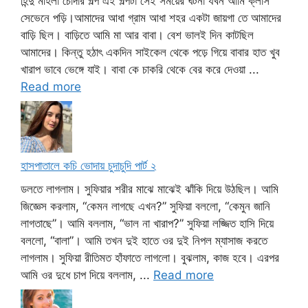
হিন্দু মহিলা চোদার গল্প এই গল্পটা সেই সময়ের ঘটনা যখন আমি ক্লাস
সেভেনে পড়ি।আমাদের আধা গ্রাম আধা শহর একটা জায়গা তে আমাদের
বাড়ি ছিল। বাড়িতে আমি মা আর বাবা। বেশ ভালই দিন কাটছিল
আমাদের। কিন্তু হঠাৎ একদিন সাইকেল থেকে পড়ে গিয়ে বাবার হাত খুব
খারাপ ভাবে ভেঙ্গে যাই। বাবা কে চাকরি থেকে বের করে দেওয়া ...
Read more
হাসপাতালে কচি ভোদায় চুদাচুদি পার্ট ২
ডলতে লাগলাম। সুফিয়ার শরীর মাঝে মাঝেই ঝাঁকি দিয়ে উঠছিল। আমি
জিজ্ঞেস করলাম, “কেমন লাগছে এখন?” সুফিয়া বললো, “কেমুন জানি
লাগতাছে”। আমি বললাম, “ভাল না খারাপ?” সুফিয়া লজ্জিত হাসি দিয়ে
বললো, “বালা”। আমি তখন দুই হাতে ওর দুই নিপল ম্যাসাজ করতে
লাগলাম। সুফিয়া রীতিমত হাঁফাতে লাগলো। বুঝলাম, কাজ হবে। এরপর
আমি ওর দুধে চাপ দিয়ে বললাম, ...
Read more