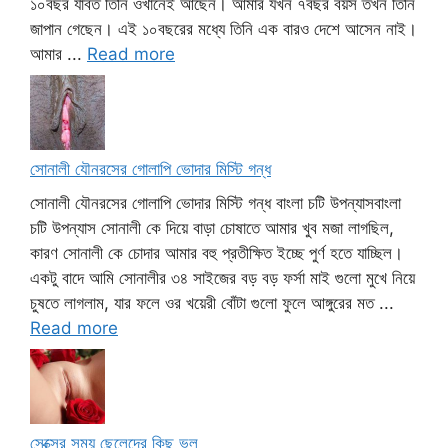
১০বছর যাবত তিনি ওখানেই আছেন। আমার যখন ৭বছর বয়স তখন তিনি
জাপান গেছেন। এই ১০বছরের মধ্যে তিনি এক বারও দেশে আসেন নাই।
আমার ...
Read more
সোনালী যৌনরসের গোলাপি ভোদার মিস্টি গন্ধ
সোনালী যৌনরসের গোলাপি ভোদার মিস্টি গন্ধ বাংলা চটি উপন্যাসবাংলা
চটি উপন্যাস সোনালী কে দিয়ে বাড়া চোষাতে আমার খুব মজা লাগছিল,
কারণ সোনালী কে চোদার আমার বহু প্রতীক্ষিত ইচ্ছে পুর্ণ হতে যাচ্ছিল।
একটু বাদে আমি সোনালীর ৩৪ সাইজের বড় বড় ফর্সা মাই গুলো মুখে নিয়ে
চুষতে লাগলাম, যার ফলে ওর খয়েরী বোঁটা গুলো ফুলে আঙ্গুরের মত ...
Read more
সেক্সের সময় ছেলেদের কিছু ভুল