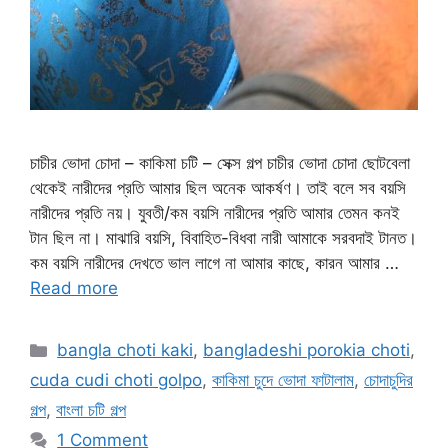
চাচীর ভোদা চোদা – কাকিমা চটি – সেক্স গল্প চাচীর ভোদা চোদা ছোটবেলা
থেকেই নারীদের প্রতি আমার ছিল অনেক আকর্ষণ। তাই বলে সব বয়সি
নারীদের প্রতি নয়। যুবতী/কম বয়সি নারীদের প্রতি আমার তেমন কনই
টান ছিল না। মাঝারি বয়সি, বিবাহিত-বিধবা নারী আমাকে সরবদাই টানত।
কম বয়সি নারীদের দেখতে ভাল লাগে না আমার কাছে, কারন আমার …
Read more
Categories
bangla choti kaki
,
bangladeshi porokia choti
,
cuda cudi choti golpo
,
কাকিমা চুদে ভোদা ফাটালাম
,
চোদাচুদির
গল্প
,
বাংলা চটি গল্প
1 Comment