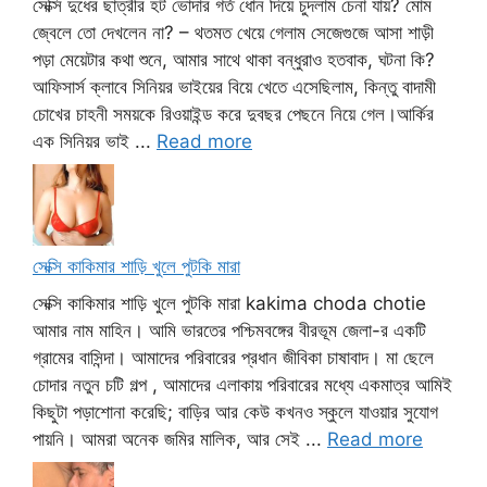
সেক্সি দুধের ছাত্রীর হট ভোদার গর্ত ধোন দিয়ে চুদলাম চেনা যায়? মোম
জ্বেলে তো দেখলেন না? – থতমত খেয়ে গেলাম সেজেগুজে আসা শাড়ী
পড়া মেয়েটার কথা শুনে, আমার সাথে থাকা বন্ধুরাও হতবাক, ঘটনা কি?
আফিসার্স ক্লাবে সিনিয়র ভাইয়ের বিয়ে খেতে এসেছিলাম, কিন্তু বাদামী
চোখের চাহনী সময়কে রিওয়াইন্ড করে দুবছর পেছনে নিয়ে গেল।আর্কির
এক সিনিয়র ভাই ...
Read more
সেক্সি কাকিমার শাড়ি খুলে পুটকি মারা
সেক্সি কাকিমার শাড়ি খুলে পুটকি মারা kakima choda chotie
আমার নাম মাহিন। আমি ভারতের পশ্চিমবঙ্গের বীরভূম জেলা-র একটি
গ্রামের বাসিন্দা। আমাদের পরিবারের প্রধান জীবিকা চাষাবাদ। মা ছেলে
চোদার নতুন চটি গল্প , আমাদের এলাকায় পরিবারের মধ্যে একমাত্র আমিই
কিছুটা পড়াশোনা করেছি; বাড়ির আর কেউ কখনও স্কুলে যাওয়ার সুযোগ
পায়নি। আমরা অনেক জমির মালিক, আর সেই ...
Read more