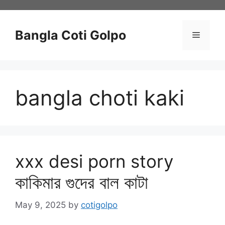
Skip
to
content
Bangla Coti Golpo
Menu
bangla choti kaki
xxx desi porn story
কাকিমার গুদের বাল কাটা
May 9, 2025
by
cotigolpo