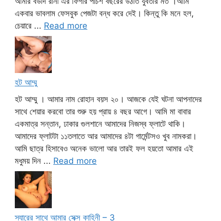
আমার বউদি রানী এর ফিগার পঁচিশ বছরের উঠতি যুবতীর মত ।আমি
একবার ভাবলাম ফেসবুক পেজটা বন্ধ করে দেই। কিন্তু কি মনে হল,
চেয়ারে ...
Read more
হট আম্মু
হট আম্মু । আমার নাম রোহান বয়স ২০। আজকে যেই ঘটনা আপনাদের
সাথে শেয়ার করবো তার শুরু হয় প্রায় ৪ বছর আগে। আমি মা বাবার
একমাত্র সন্তান, ঢাকার গুলশানে আমাদের নিজস্ব ফ্লাটে থাকি।
আমাদের ফ্লাটটা ১১তলাতে আর আমাদের ৪টা গার্মেন্টসও খুব নামকরা।
আমি ছাত্র হিসাবেও অনেক ভালো আর তারই ফল হয়তো আমার এই
মধুময় দিন ...
Read more
স্যারের সাথে আমার সেক্স কাহিনী – 3