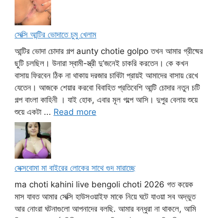
সেক্সি আন্টির ভোদাতে চুমু খেলাম
আন্টির ভোদা চোদার গল্প aunty chotie golpo তখন আমার গ্রীষ্মের
ছুটি চলছিল। উনারা স্বামী-স্ত্রী দু’জনেই চাকরি করতেন। কে কখন
বাসায় ফিরবেন ঠিক না থাকায় দরজার চাবিটা প্রায়ই আমাদের বাসায় রেখে
যেতেন। আজকে শেয়ার করবো বিবাহিত প্রতিবেশি আন্টি চোদার নতুন চটি
গল্প বাংলা কাহিনী । যাই হোক, এবার মূল গল্পে আসি। দুপুর বেলায় শুয়ে
শুয়ে একটা ...
Read more
সেক্সবোমা মা বাইরের লোকের সাথে গুদ মারাচ্ছে
ma choti kahini live bengoli choti 2026 গত কয়েক
মাস যাবত আমার সেক্সি হাউসওয়াইফ মাকে নিয়ে ঘটে যাওয়া সব অদ্ভুত
আর নোংরা ঘটনাগুলো আপনাদের বলছি. আমার বন্ধুরা না থাকলে, আমি