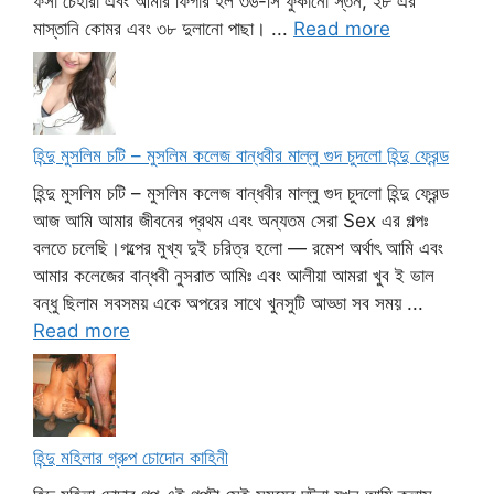
ফর্সা চেহারা এবং আমার ফিগার হল ৩৬-সি ফুঁকানো স্তন, ২৮ এর
মাস্তানি কোমর এবং ৩৮ দুলানো পাছা। ...
Read more
হিন্দু মুসলিম চটি – মুসলিম কলেজ বান্ধবীর মাল্লু গুদ চুদলো হিন্দু ফ্রেন্ড
হিন্দু মুসলিম চটি – মুসলিম কলেজ বান্ধবীর মাল্লু গুদ চুদলো হিন্দু ফ্রেন্ড
আজ আমি আমার জীবনের প্রথম এবং অন্যতম সেরা Sex এর গল্পঃ
বলতে চলেছি।গল্পের মুখ্য দুই চরিত্র হলো — রমেশ অর্থাৎ আমি এবং
আমার কলেজের বান্ধবী নুসরাত আমিঃ এবং আলীয়া আমরা খুব ই ভাল
বন্ধু ছিলাম সবসময় একে অপরের সাথে খুনসুটি আড্ডা সব সময় ...
Read more
হিন্দু মহিলার গ্রুপ চোদোন কাহিনী