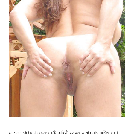
মা চোদা মাদারচোদ ছেলের চটি কাহিনী ২০২৩ আমার নাম অমিত রায়।