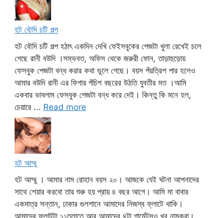
হট বৌদি চটি গল্প
হট বৌদি চটি গল্প হঠাৎ একদিন দেখি ফেইসবুকের পেজটা খুলা রেখেই চলে
গেছে রানী বউদি ।সম্ভবত, অফিস থেকে জরুরী ফোন, তাড়াহুড়োয়
ফেসবুক পেজটা বন্ধ করার কথা ভুলে গেছে। বয়স পঁয়ত্রিশ পার হলেও
আমার বউদি রানী এর ফিগার পঁচিশ বছরের উঠতি যুবতীর মত ।আমি
একবার ভাবলাম ফেসবুক পেজটা বন্ধ করে দেই। কিন্তু কি মনে হল,
চেয়ারে ...
Read more
হট আম্মু
হট আম্মু । আমার নাম রোহান বয়স ২০। আজকে যেই ঘটনা আপনাদের
সাথে শেয়ার করবো তার শুরু হয় প্রায় ৪ বছর আগে। আমি মা বাবার
একমাত্র সন্তান, ঢাকার গুলশানে আমাদের নিজস্ব ফ্লাটে থাকি।
আমাদের ফ্লাটটা ১১তলাতে আর আমাদের ৪টা গার্মেন্টসও খুব নামকরা।