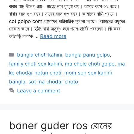
বাবার নাম দীনেশ রায়। মায়ের নাম কৃষ্ণা রায়। আমার বয়স ২২ বছর।
বাবার বয়স ৫৬ বছর। মায়ের বয়স ৪৩ বছর। আমাদের বাড়ি গ্রামে।
cotigolpo com আমাদের পারিবারিক ব্যবসা আছে। আমাদের ওষুধের
দোকান আছে। হঠাৎ বাবা অসুস্থ হয়ে পড়ল হার্টের প্রবলেম। কি করব
তড়িঘড়ি বাবাকে …
Read more
Categories
bangla choti kahini
,
bangla panu golpo
,
family choti sex kahini
,
ma chele choti golpo
,
ma
ke chodar notun choti
,
mom son sex kahini
bangla
,
sot ma chodar choto
Leave a comment
boner guder ros বোনের