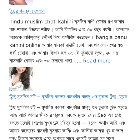
হিন্দুর গন চুদন খেলাম
hindu muslim choti kahini মুসলিম মাগী চোদার গল্প আমার
নাম শাবানা ইজ্জাত শরীফ। আমি বিবাহিত এবং ৩০ বছর বয়সী। আল্লাহ
আমাকে অবিশ্বাস্য সৌন্দর্য দিয়ে আশীর্বাদ করেছেন। bangla panu
kahini online আমার হালকা বাদামী চোখ এবং ধারালো নখের মত
ফর্সা চেহারা এবং আমার ফিগার হল ৩৬-সি ফুঁকানো স্তন, ২৮ এর
মাস্তানি কোমর এবং ৩৮ দুলানো পাছা। ...
Read more
হিন্দু মুসলিম চটি – মুসলিম কলেজ বান্ধবীর মাল্লু গুদ চুদলো হিন্দু ফ্রেন্ড
হিন্দু মুসলিম চটি – মুসলিম কলেজ বান্ধবীর মাল্লু গুদ চুদলো হিন্দু ফ্রেন্ড
আজ আমি আমার জীবনের প্রথম এবং অন্যতম সেরা Sex এর গল্পঃ
বলতে চলেছি।গল্পের মুখ্য দুই চরিত্র হলো — রমেশ অর্থাৎ আমি এবং
আমার কলেজের বান্ধবী নুসরাত আমিঃ এবং আলীয়া আমরা খুব ই ভাল
বন্ধু ছিলাম সবসময় একে অপরের সাথে খুনসুটি আড্ডা সব সময় ...