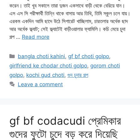
করেন। তাই খুব সকালে তারা দুজন একসাথে বাড়ী থেকে বেরিয়ে যান।
এস এস সি পরীক্ষার্থী তিন্নি থাকে বাসায় আর তিথি, তিমি স্কুল চলে যায়।
এরকম একদিন আমি ছাদে উঠে সিগারেট খাচ্ছিলাম, চারতলার অর্ধেক ছাদ
আর অর্ধেক ফ্ল্যাট; সেই ফ্ল্যাটেই বাড়ীওয়ালার ফ্যামিলি। কচি মেয়ে চুদা
গল্প …
Read more
Categories
bangla choti kahini
,
gf bf choti golpo
,
girlfriend ke chodar choti golpo
,
gorom choti
golpo
,
kochi gud choti
,
গুদ চুদার গল্প
Leave a comment
gf bf codacudi প্রেমিকার
গুদের ফুটো চুদে বড় করে দিয়েছি