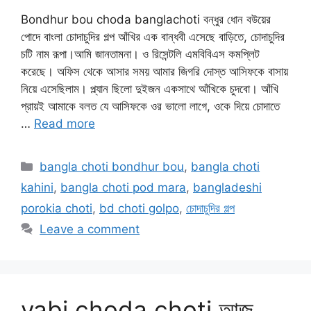
Bondhur bou choda banglachoti বন্ধুর ধোন বউয়ের
পোদে বাংলা চোদাচুদির গল্প আঁখির এক বান্ধবী এসেছে বাড়িতে, চোদাচুদির
চটি নাম রূপা।আমি জানতামনা। ও রিসেন্টলি এমবিবিএস কমপ্লিট
করেছে। অফিস থেকে আসার সময় আমার জিগরি দোস্ত আসিফকে বাসায়
নিয়ে এসেছিলাম। প্ল্যান ছিলো দুইজন একসাথে আঁখিকে চুদবো। আঁখি
প্রায়ই আমাকে বলত যে আসিফকে ওর ভালো লাগে, ওকে দিয়ে চোদাতে
…
Read more
Categories
bangla choti bondhur bou
,
bangla choti
kahini
,
bangla choti pod mara
,
bangladeshi
porokia choti
,
bd choti golpo
,
চোদাচুদির গল্প
Leave a comment
vabi choda choti আজ