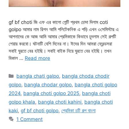
gf bf choti জি এফ এর কালো পেন্টি প্রথম চোদা দিলাম coti
golpo আমার নাম রিপন আমি পলিটেকনিক এ পড়ি এখন ৩সেমিস্টার এ
আপনাদের কে আজ আমি আমার প্রেমিকাকে কিভাবে চুদলাম সেই গল্পটি
শেয়ার করবো। ঘটনাটি বেশি দিনের না। ঈদের দিন আমরা ফ্রেন্ডসরা
সবাই ঘুরতে বের হইছি। সবাই বাইক নিয়ে ঘুরতে বের হইছি। তখন
বিকাল …
Read more
Categories
bangla chati galpo
,
bangla choda chodir
golpo
,
bangla chodar golpo
,
bangla choti golpo
2024
,
bangla choti golpo 2025
,
bangla choti
golpo khala
,
bangla choti kahini
,
bangla choti
kaki
,
gf bf choti golpo
,
প্রেমিকা চটি গল্প বাংলা
1 Comment