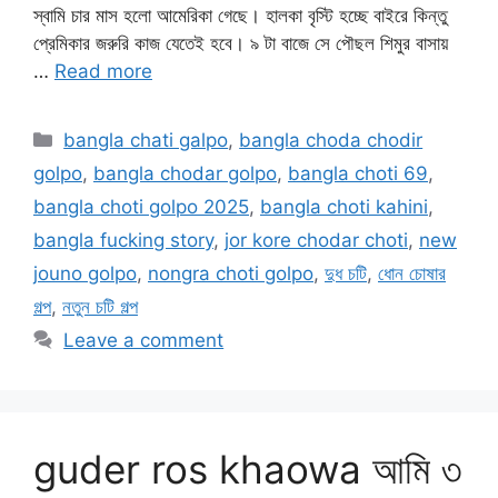
স্বামি চার মাস হলো আমেরিকা গেছে। হালকা বৃস্টি হচ্ছে বাইরে কিন্তু
প্রেমিকার জরুরি কাজ যেতেই হবে। ৯ টা বাজে সে পৌছল শিমুর বাসায়
…
Read more
Categories
bangla chati galpo
,
bangla choda chodir
golpo
,
bangla chodar golpo
,
bangla choti 69
,
bangla choti golpo 2025
,
bangla choti kahini
,
bangla fucking story
,
jor kore chodar choti
,
new
jouno golpo
,
nongra choti golpo
,
দুধ চটি
,
ধোন চোষার
গল্প
,
নতুন চটি গল্প
Leave a comment
guder ros khaowa আমি ৩