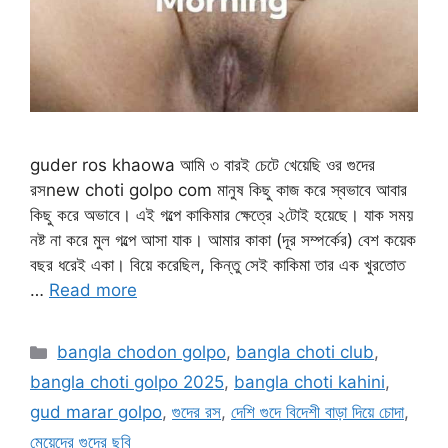
guder ros khaowa আমি ৩ বারই চেটে খেয়েছি ওর গুদের
রসnew choti golpo com মানুষ কিছু কাজ করে স্বভাবে আবার
কিছু করে অভাবে। এই গল্পে কাকিমার ক্ষেত্রে ২টোই হয়েছে। যাক সময়
নষ্ট না করে মুল গল্পে আসা যাক। আমার কাকা (দূর সম্পর্কের) বেশ কয়েক
বছর ধরেই একা। বিয়ে করেছিল, কিন্তু সেই কাকিমা তার এক খুরতোত
…
Read more
Categories
bangla chodon golpo
,
bangla choti club
,
bangla choti golpo 2025
,
bangla choti kahini
,
gud marar golpo
,
গুদের রস
,
দেশি গুদে বিদেশী বাড়া দিয়ে চোদা
,
মেয়েদের গুদের ছবি