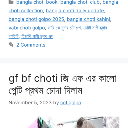
Categories
bangla choti book
,
bangla choti club
,
bangla
choti collection
,
bangla choti daily update
,
bangla choti golpo 2025
,
bangla choti kahini
,
vabi choti golpo
,
ভাবি কে চুদার চটি গল্প
,
মোটা মাগী চুদার
কাহিনী
,
হিজাবি মাগী চুদার গল্প
2 Comments
gf bf choti জি এফ এর কালো
পেন্টি প্রথম চোদা দিলাম
November 5, 2023
by
cotigolpo