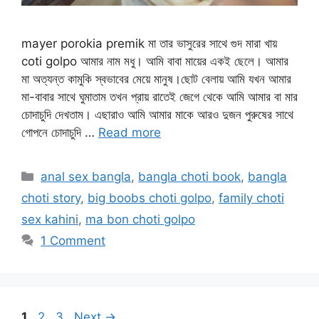
mayer porokia premik মা তার ভাসুরের সাথে গুদ মারা খায়
coti golpo আমার নাম মধু। আমি বাবা মায়ের একই ছেলে। আমার
মা অত্যন্ত কামুকি স্বভাবের মেয়ে মানুষ।ছোট বেলায় আমি যখন আমার
মা-বাবার সাথে ঘুমাতাম তখন প্রায় রাতেই জেগে থেকে আমি আমার বা মার
চোদাচুদি দেখতাম। এছারাও আমি আমার মাকে আরও দুজন পুরুষের সাথে
গোপনে চোদাচুদি …
Read more
Categories
anal sex bangla
,
bangla choti book
,
bangla
choti story
,
big boobs choti golpo
,
family choti
sex kahini
,
ma bon choti golpo
1 Comment
Page
Page
Page
1
2
3
Next
→