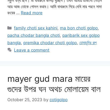
স্কুল বন্ধ ছিল। মা বাথরুমে কাপড় ধুচ্ছিল। তখন আমায় ডাকলো নেহাল
আয় আজ তোকে গোসল করাব। আমি বাথরুমে গিয়ে দেখি মার পরনে সাদা
রংয়ের …
Read more
Categories
family choti sex kahini
,
ma bon choti golpo
,
pacha chodar bangla choti
,
paribarik sex golpo
bangla
,
premika chodar choti golpo
,
চোদাচুদির গল্প
Leave a comment
mayer gud mara মায়ের
গুদের উপর ঘন অথচ মোলায়েম বাল
October 25, 2023
by
cotigolpo