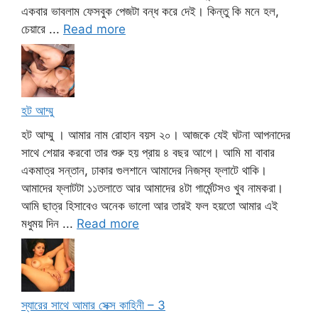
একবার ভাবলাম ফেসবুক পেজটা বন্ধ করে দেই। কিন্তু কি মনে হল,
চেয়ারে ...
Read more
হট আম্মু
হট আম্মু । আমার নাম রোহান বয়স ২০। আজকে যেই ঘটনা আপনাদের
সাথে শেয়ার করবো তার শুরু হয় প্রায় ৪ বছর আগে। আমি মা বাবার
একমাত্র সন্তান, ঢাকার গুলশানে আমাদের নিজস্ব ফ্লাটে থাকি।
আমাদের ফ্লাটটা ১১তলাতে আর আমাদের ৪টা গার্মেন্টসও খুব নামকরা।
আমি ছাত্র হিসাবেও অনেক ভালো আর তারই ফল হয়তো আমার এই
মধুময় দিন ...
Read more
স্যারের সাথে আমার সেক্স কাহিনী – 3