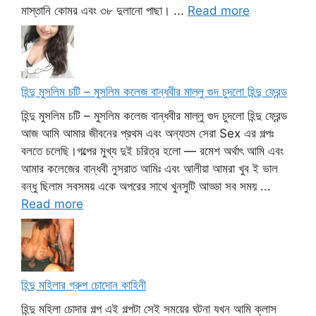
মাস্তানি কোমর এবং ৩৮ দুলানো পাছা। ...
Read more
হিন্দু মুসলিম চটি – মুসলিম কলেজ বান্ধবীর মাল্লু গুদ চুদলো হিন্দু ফ্রেন্ড
হিন্দু মুসলিম চটি – মুসলিম কলেজ বান্ধবীর মাল্লু গুদ চুদলো হিন্দু ফ্রেন্ড
আজ আমি আমার জীবনের প্রথম এবং অন্যতম সেরা Sex এর গল্পঃ
বলতে চলেছি।গল্পের মুখ্য দুই চরিত্র হলো — রমেশ অর্থাৎ আমি এবং
আমার কলেজের বান্ধবী নুসরাত আমিঃ এবং আলীয়া আমরা খুব ই ভাল
বন্ধু ছিলাম সবসময় একে অপরের সাথে খুনসুটি আড্ডা সব সময় ...
Read more
হিন্দু মহিলার গ্রুপ চোদোন কাহিনী
হিন্দু মহিলা চোদার গল্প এই গল্পটা সেই সময়ের ঘটনা যখন আমি ক্লাস