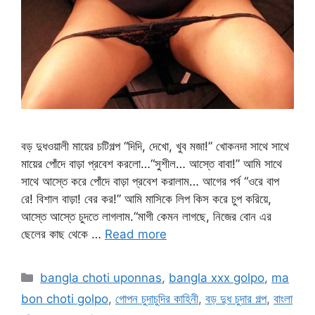
বড় দুধওয়ালী মায়ের চটিগল্প “দিদি, দেখো, খুব মজা!” খোকনদা সাথে সাথে
মায়ের পোঁদে বাড়া প্রবেশ করলো…“সুশীল… আস্তে বাবা!” আমি সাথে
সাথে আস্তে করে পোঁদে বাড়া প্রবেশ করালাম… আগের পর্ব “ওরে বাপ
রে! বিশাল বাড়া! বের কর!” আমি মাসিকে লিপ কিস করে চুপ করিয়ে,
আস্তে আস্তে চুদতে লাগলাম.“মাগী কেমন লাগছে, নিজের বোন এর
ছেলের কাছ থেকে …
Read more
Categories
bangla choti uponnas
,
bangla xxx golpo
,
ma
bon choti golpo
,
গোপন চুদাচুদির কাহিনী
,
বড় দুধ চুদার গল্প
,
বাংলা