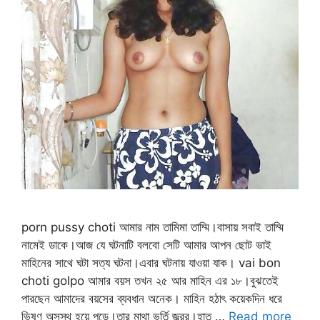
porn pussy choti আমার নাম তামিমা তাম্মি।বাসায় সবাই তাম্মি
নামেই ডাকে।আজ যে ঘটনাটি বলবো সেটি আমার আপন ছোট ভাই
মাহিনের সাথে ঘটা সত্য ঘটনা।এবার ঘটনায় যাওয়া যাক। vai bon
choti golpo আমার বয়স তখন ২৫ আর মাহিন এর ১৮।বুঝতেই
পারছেন আমাদের বয়সের ব্যবধান অনেক। মাহিন হঠাৎ কয়েকদিন ধরে
ভিষণ অসুস্থ হয়ে পড়ে।তার মাথা ভর্তি জ্ব্রর।হাত …
Read more