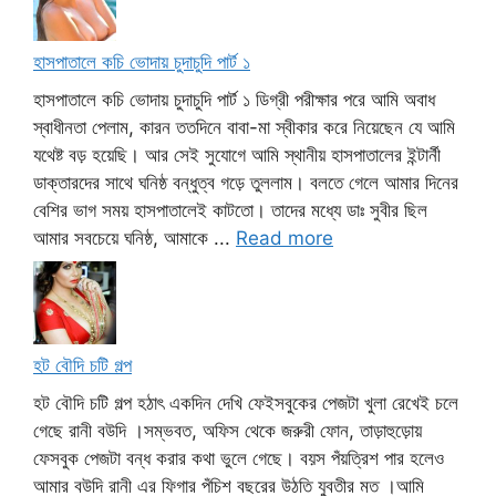
হাসপাতালে কচি ভোদায় চুদাচুদি পার্ট ১
হাসপাতালে কচি ভোদায় চুদাচুদি পার্ট ১ ডিগ্রী পরীক্ষার পরে আমি অবাধ
স্বাধীনতা পেলাম, কারন ততদিনে বাবা-মা স্বীকার করে নিয়েছেন যে আমি
যথেষ্ট বড় হয়েছি। আর সেই সুযোগে আমি স্থানীয় হাসপাতালের ইন্টার্নী
ডাক্তারদের সাথে ঘনিষ্ঠ বন্ধুত্ব গড়ে তুললাম। বলতে গেলে আমার দিনের
বেশির ভাগ সময় হাসপাতালেই কাটতো। তাদের মধ্যে ডাঃ সুবীর ছিল
আমার সবচেয়ে ঘনিষ্ঠ, আমাকে ...
Read more
হট বৌদি চটি গল্প
হট বৌদি চটি গল্প হঠাৎ একদিন দেখি ফেইসবুকের পেজটা খুলা রেখেই চলে
গেছে রানী বউদি ।সম্ভবত, অফিস থেকে জরুরী ফোন, তাড়াহুড়োয়
ফেসবুক পেজটা বন্ধ করার কথা ভুলে গেছে। বয়স পঁয়ত্রিশ পার হলেও
আমার বউদি রানী এর ফিগার পঁচিশ বছরের উঠতি যুবতীর মত ।আমি