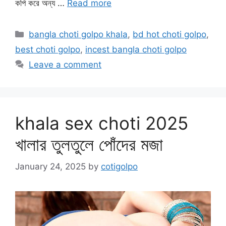
কপি করে অন্য …
Read more
Categories
bangla choti golpo khala
,
bd hot choti golpo
,
best choti golpo
,
incest bangla choti golpo
Leave a comment
khala sex choti 2025
খালার তুলতুলে পোঁদের মজা
January 24, 2025
by
cotigolpo