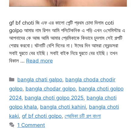
gf bf choti জি এফ এর কালো পেন্টি প্রথম চোদা দিলাম coti
golpo আমার নাম রিপন আমি পলিটেকনিক এ পড়ি এখন ৩সেমিস্টার এ
আপনাদের কে আজ আমি আমার প্রেমিকাকে কিভাবে চুদলাম সেই গল্পটি
শেয়ার করবো। ঘটনাটি বেশি দিনের না। ঈদের দিন আমরা ফ্রেন্ডসরা
সবাই ঘুরতে বের হইছি। সবাই বাইক নিয়ে ঘুরতে বের হইছি। তখন
বিকাল …
Read more
Categories
bangla chati galpo
,
bangla choda chodir
golpo
,
bangla chodar golpo
,
bangla choti golpo
2024
,
bangla choti golpo 2025
,
bangla choti
golpo khala
,
bangla choti kahini
,
bangla choti
kaki
,
gf bf choti golpo
,
প্রেমিকা চটি গল্প বাংলা
1 Comment