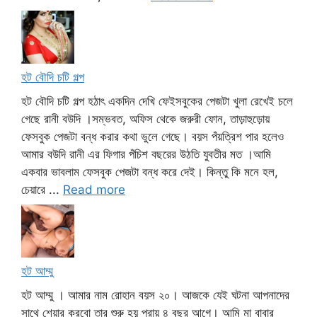
হট বৌদি চটি গল্প
হট বৌদি চটি গল্প হঠাৎ একদিন দেখি ফেইসবুকের পেজটা খুলা রেখেই চলে
গেছে রানী বউদি ।সম্ভবত, অফিস থেকে জরুরী ফোন, তাড়াহুড়োয়
ফেসবুক পেজটা বন্ধ করার কথা ভুলে গেছে। বয়স পঁয়ত্রিশ পার হলেও
আমার বউদি রানী এর ফিগার পঁচিশ বছরের উঠতি যুবতীর মত ।আমি
একবার ভাবলাম ফেসবুক পেজটা বন্ধ করে দেই। কিন্তু কি মনে হল,
চেয়ারে ...
Read more
হট আম্মু
হট আম্মু । আমার নাম রোহান বয়স ২০। আজকে যেই ঘটনা আপনাদের
সাথে শেয়ার করবো তার শুরু হয় প্রায় ৪ বছর আগে। আমি মা বাবার