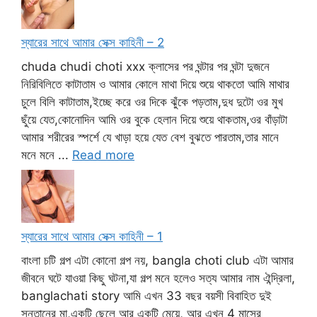
স্যারের সাথে আমার সেক্স কাহিনী – 2
chuda chudi choti xxx ক্লাসের পর ঘন্টার পর ঘন্টা দুজনে
নিরিবিলিতে কাটাতাম ও আমার কোলে মাথা দিয়ে শুয়ে থাকতো আমি মাথার
চুলে বিলি কাটাতাম,ইচ্ছে করে ওর দিকে ঝুঁকে পড়তাম,দুধ দুটো ওর মুখ
ছুঁয়ে যেত,কোনোদিন আমি ওর বুকে হেলান দিয়ে শুয়ে থাকতাম,ওর বাঁড়াটা
আমার শরীরের স্পর্শে যে খাড়া হয়ে যেত বেশ বুঝতে পারতাম,তার মানে
মনে মনে ...
Read more
স্যারের সাথে আমার সেক্স কাহিনী – 1
বাংলা চটি গল্প এটা কোনো গল্প নয়, bangla choti club এটা আমার
জীবনে ঘটে যাওয়া কিছু ঘটনা,যা গল্প মনে হলেও সত্য আমার নাম ঐন্দ্রিলা,
banglachati story আমি এখন 33 বছর বয়সী বিবাহিত দুই
সন্তানের মা,একটি ছেলে আর একটি মেয়ে, আর এখন 4 মাসের