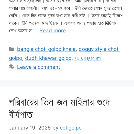
আমার নাম মুরছালিন। আমার বয়স ১৬। আমি ঢাকায় থাকি। আমার
খালার নাম লাভলী। বয়স ২৫-২৭ হবে। উনি দেখতে যেমন সুন্দর তেমনি
সেক্সি। কোন দিন তাকে চুদার কথা মনে করি নাই । উনার জামাই বিদেশে
থাকে। উনি অনেক জিদ্দি ছিলেন। একবার অনার পাছায় হাত দিছিলাম
দেখে আমার মা …
Read more
Categories
bangla choti golpo khala
,
doggy style choti
golpo
,
dudh khawar golpo
,
বড় দুধ চুদার গল্প
Leave a comment
পরিবারের তিন জন মহিলার গুদে
বীর্যপাত
January 19, 2026
by
cotigolpo