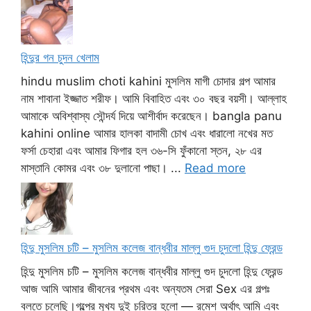
হিন্দুর গন চুদন খেলাম
hindu muslim choti kahini মুসলিম মাগী চোদার গল্প আমার
নাম শাবানা ইজ্জাত শরীফ। আমি বিবাহিত এবং ৩০ বছর বয়সী। আল্লাহ
আমাকে অবিশ্বাস্য সৌন্দর্য দিয়ে আশীর্বাদ করেছেন। bangla panu
kahini online আমার হালকা বাদামী চোখ এবং ধারালো নখের মত
ফর্সা চেহারা এবং আমার ফিগার হল ৩৬-সি ফুঁকানো স্তন, ২৮ এর
মাস্তানি কোমর এবং ৩৮ দুলানো পাছা। ...
Read more
হিন্দু মুসলিম চটি – মুসলিম কলেজ বান্ধবীর মাল্লু গুদ চুদলো হিন্দু ফ্রেন্ড
হিন্দু মুসলিম চটি – মুসলিম কলেজ বান্ধবীর মাল্লু গুদ চুদলো হিন্দু ফ্রেন্ড
আজ আমি আমার জীবনের প্রথম এবং অন্যতম সেরা Sex এর গল্পঃ
বলতে চলেছি।গল্পের মুখ্য দুই চরিত্র হলো — রমেশ অর্থাৎ আমি এবং