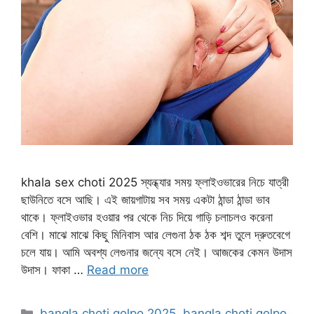
khala sex choti 2025 স্যন্ধ্যার সময় ফ্লাইওভারের নিচে যাত্রী
ছাউনিতে বসে আছি। এই জায়গাটায় সব সময় একটা ঠান্ডা ঠান্ডা ভাব
থাকে। ফ্লাইওভার হওয়ার পর থেকে নিচ দিয়ে গাড়ি চলাচলও করেনা
বেশি। মাঝে মাঝে কিছু মিনিবাস আর লেগুনা ঠক ঠক শব্দ তুলে দ্রুতবেগে
চলে যায়। আমি অবশ্য লেগুনার জন্যে বসে নেই। আজকের কেমন উদাস
উদাস। ফাকা …
Read more
Categories
bangla choti golpo 2025
,
bangla choti golpo