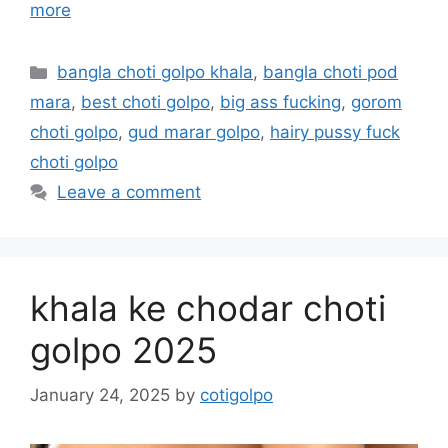
more
Categories
bangla choti golpo khala
,
bangla choti pod
mara
,
best choti golpo
,
big ass fucking
,
gorom
choti golpo
,
gud marar golpo
,
hairy pussy fuck
choti golpo
Leave a comment
khala ke chodar choti
golpo 2025
January 24, 2025
by
cotigolpo