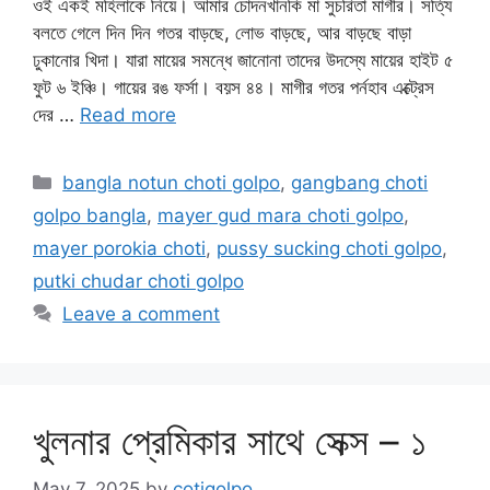
ওই একই মহিলাকে নিয়ে। আমার চোদনখানকি মা সুচরিতা মাগীর। সত্যি
বলতে গেলে দিন দিন গতর বাড়ছে, লোভ বাড়ছে, আর বাড়ছে বাড়া
ঢুকানোর খিদা। যারা মায়ের সমন্ধে জানোনা তাদের উদস্যে মায়ের হাইট ৫
ফুট ৬ ইঞ্চি। গায়ের রঙ ফর্সা। বয়স ৪৪। মাগীর গতর পর্নহাব এক্ট্রেস
দের …
Read more
Categories
bangla notun choti golpo
,
gangbang choti
golpo bangla
,
mayer gud mara choti golpo
,
mayer porokia choti
,
pussy sucking choti golpo
,
putki chudar choti golpo
Leave a comment
খুলনার প্রেমিকার সাথে সেক্স – ১
May 7, 2025
by
cotigolpo