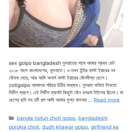
sex golpo bangladesh নুসরাতের সাথে আমার প্রথম ডেট
২০১৮ সালে বাংলাদেশের, খুলনাতে। ও তখন ইন্টার ফাস্ট ইয়ারের নব
যৌবনা মেয়ে, আর আমি অনার্স ফাস্ট ইয়ারের যৌনদীপ্ত ছেলে।
cotigolpo আমাদের পরিচয় চিঠির মাধ্যমে। নুসরাত কবিতা লিখতো
লিটিল ম্যাগে। এই লিটিল ম্যাগটা কিছুটা যৌন রগরগা টাইপের ছিলো। মা
ছেলের ছবি সহ চটি গল্প আমি আমার সুপ্ত বাসনার …
Read more
Categories
bangla notun choti golpo
,
bangladeshi
porokia choti
,
dudh khawar golpo
,
girlfriend ke