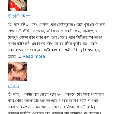
হট বৌদি চটি গল্প
হট বৌদি চটি গল্প হঠাৎ একদিন দেখি ফেইসবুকের পেজটা খুলা রেখেই চলে
গেছে রানী বউদি ।সম্ভবত, অফিস থেকে জরুরী ফোন, তাড়াহুড়োয়
ফেসবুক পেজটা বন্ধ করার কথা ভুলে গেছে। বয়স পঁয়ত্রিশ পার হলেও
আমার বউদি রানী এর ফিগার পঁচিশ বছরের উঠতি যুবতীর মত ।আমি
একবার ভাবলাম ফেসবুক পেজটা বন্ধ করে দেই। কিন্তু কি মনে হল,
চেয়ারে ...
Read more
হট আম্মু
হট আম্মু । আমার নাম রোহান বয়স ২০। আজকে যেই ঘটনা আপনাদের
সাথে শেয়ার করবো তার শুরু হয় প্রায় ৪ বছর আগে। আমি মা বাবার
একমাত্র সন্তান, ঢাকার গুলশানে আমাদের নিজস্ব ফ্লাটে থাকি।
আমাদের ফ্লাটটা ১১তলাতে আর আমাদের ৪টা গার্মেন্টসও খুব নামকরা।