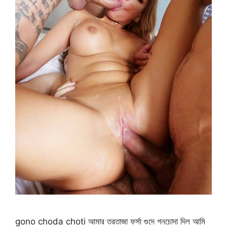
gono choda choti আমার তরতাজা ফর্সা গুদে গনচোদা দিল আমি