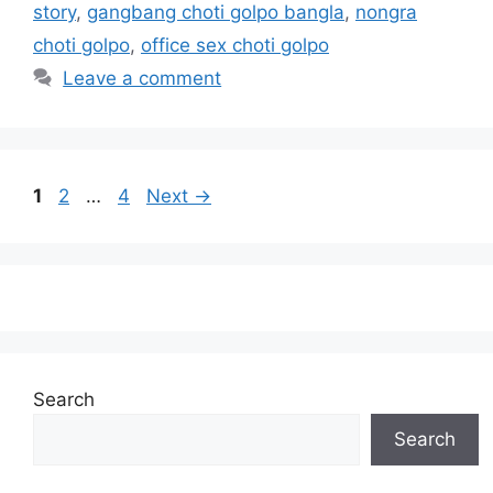
story
,
gangbang choti golpo bangla
,
nongra
choti golpo
,
office sex choti golpo
Leave a comment
Page
Page
Page
1
2
…
4
Next
→
Search
Search