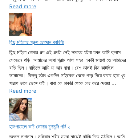
Read more
হিন্দু মহিলার গ্রুপ চোদোন কাহিনী
হিন্দু মহিলা চোদার গল্প এই গল্পটা সেই সময়ের ঘটনা যখন আমি ক্লাস
সেভেনে পড়ি।আমাদের আধা গ্রাম আধা শহর একটা জায়গা তে আমাদের
বাড়ি ছিল। বাড়িতে আমি মা আর বাবা। বেশ ভালই দিন কাটছিল
আমাদের। কিন্তু হঠাৎ একদিন সাইকেল থেকে পড়ে গিয়ে বাবার হাত খুব
খারাপ ভাবে ভেঙ্গে যাই। বাবা কে চাকরি থেকে বের করে দেওয়া ...
Read more
হাসপাতালে কচি ভোদায় চুদাচুদি পার্ট ২
ডলতে লাগলাম। সুফিয়ার শরীর মাঝে মাঝেই ঝাঁকি দিয়ে উঠছিল। আমি