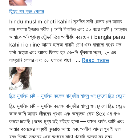
হিন্দুর গন চুদন খেলাম
hindu muslim choti kahini মুসলিম মাগী চোদার গল্প আমার
নাম শাবানা ইজ্জাত শরীফ। আমি বিবাহিত এবং ৩০ বছর বয়সী। আল্লাহ
আমাকে অবিশ্বাস্য সৌন্দর্য দিয়ে আশীর্বাদ করেছেন। bangla panu
kahini online আমার হালকা বাদামী চোখ এবং ধারালো নখের মত
ফর্সা চেহারা এবং আমার ফিগার হল ৩৬-সি ফুঁকানো স্তন, ২৮ এর
মাস্তানি কোমর এবং ৩৮ দুলানো পাছা। ...
Read more
হিন্দু মুসলিম চটি – মুসলিম কলেজ বান্ধবীর মাল্লু গুদ চুদলো হিন্দু ফ্রেন্ড
হিন্দু মুসলিম চটি – মুসলিম কলেজ বান্ধবীর মাল্লু গুদ চুদলো হিন্দু ফ্রেন্ড
আজ আমি আমার জীবনের প্রথম এবং অন্যতম সেরা Sex এর গল্পঃ
বলতে চলেছি।গল্পের মুখ্য দুই চরিত্র হলো — রমেশ অর্থাৎ আমি এবং
আমার কলেজের বান্ধবী নুসরাত আমিঃ এবং আলীয়া আমরা খুব ই ভাল
বন্ধু ছিলাম সবসময় একে অপরের সাথে খুনসুটি আড্ডা সব সময় ...