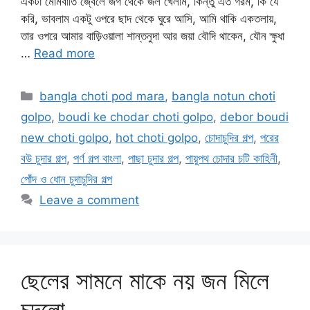
একটা মোমবাতি জ্বেলে জগ থেকে জল খেলাম, কিন্তু এত গরম, কি যে
করি, ভাবলাম একটু ওপরে ছাদ থেকে ঘুরে আসি, আমি থাকি একতলায়,
তার ওপরে আমার বাড়িওয়ালা শান্তনুদা আর জয়া বৌদি থাকেন, যৌন ক্ষুধা
…
Read more
Categories
bangla choti pod mara
,
bangla notun choti
golpo
,
boudi ke chodar choti golpo
,
debor boudi
new choti golpo
,
hot choti golpo
,
চোদাচুদির গল্প
,
পরের
বউ চুদার গল্প
,
পর্ণ গল্প বাংলা
,
পাছা চুদার গল্প
,
পায়ুপথ চোদার চটি কাহিনী
,
পোঁদ ও ধোন চুদাচুদির গল্প
Leave a comment
ছেলের সামনে মাকে নয় জন মিলে
চুদলো