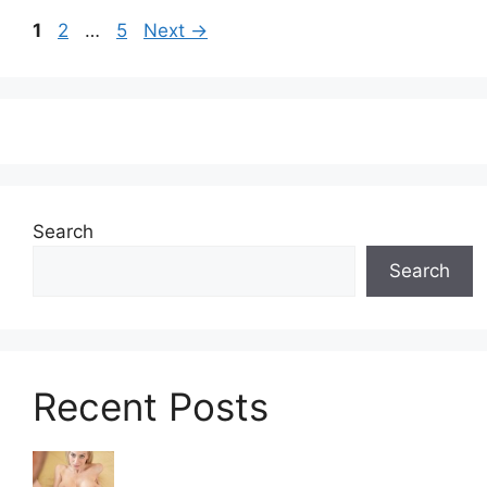
Page
Page
Page
1
2
…
5
Next
→
Search
Search
Recent Posts