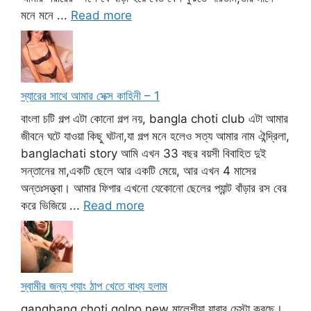
মনে মনে ...
Read more
স্যারের সাথে আমার সেক্স কাহিনী – 1
বাংলা চটি গল্প এটা কোনো গল্প নয়, bangla choti club এটা আমার
জীবনে ঘটে যাওয়া কিছু ঘটনা,যা গল্প মনে হলেও সত্য আমার নাম ঐন্দ্রিলা,
banglachati story আমি এখন 33 বছর বয়সী বিবাহিত দুই
সন্তানের মা,একটি ছেলে আর একটি মেয়ে, আর এখন 4 মাসের
অন্তঃসত্ত্বা। আমার ফিগার এখনো যেকোনো ছেলের প্যান্ট বাঁড়ার রস বের
করে ভিজিয়ে ...
Read more
স্বামীর জন্য গ্যাং ঠাপ খেতে বাধ্য হলাম
gangbang choti golpo new মালেশীয়া যাবার চেস্টা করছে।