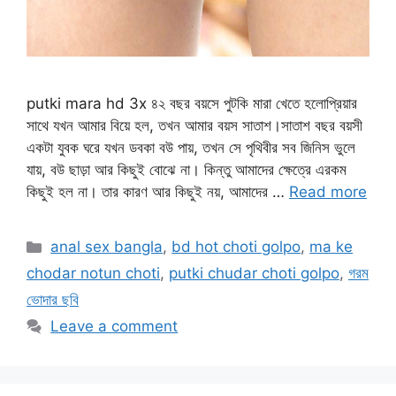
putki mara hd 3x ৪২ বছর বয়সে পুটকি মারা খেতে হলোপ্রিয়ার
সাথে যখন আমার বিয়ে হল, তখন আমার বয়স সাতাশ।সাতাশ বছর বয়সী
একটা যুবক ঘরে যখন ডবকা বউ পায়, তখন সে পৃথিবীর সব জিনিস ভুলে
যায়, বউ ছাড়া আর কিছুই বোঝে না। কিন্তু আমাদের ক্ষেত্রে এরকম
কিছুই হল না। তার কারণ আর কিছুই নয়, আমাদের …
Read more
Categories
anal sex bangla
,
bd hot choti golpo
,
ma ke
chodar notun choti
,
putki chudar choti golpo
,
গরম
ভোদার ছবি
Leave a comment