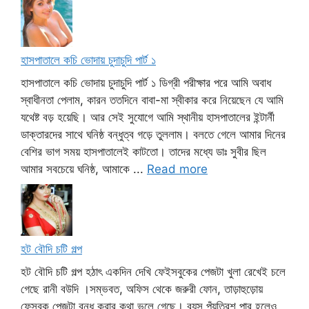
হাসপাতালে কচি ভোদায় চুদাচুদি পার্ট ১
হাসপাতালে কচি ভোদায় চুদাচুদি পার্ট ১ ডিগ্রী পরীক্ষার পরে আমি অবাধ
স্বাধীনতা পেলাম, কারন ততদিনে বাবা-মা স্বীকার করে নিয়েছেন যে আমি
যথেষ্ট বড় হয়েছি। আর সেই সুযোগে আমি স্থানীয় হাসপাতালের ইন্টার্নী
ডাক্তারদের সাথে ঘনিষ্ঠ বন্ধুত্ব গড়ে তুললাম। বলতে গেলে আমার দিনের
বেশির ভাগ সময় হাসপাতালেই কাটতো। তাদের মধ্যে ডাঃ সুবীর ছিল
আমার সবচেয়ে ঘনিষ্ঠ, আমাকে ...
Read more
হট বৌদি চটি গল্প
হট বৌদি চটি গল্প হঠাৎ একদিন দেখি ফেইসবুকের পেজটা খুলা রেখেই চলে
গেছে রানী বউদি ।সম্ভবত, অফিস থেকে জরুরী ফোন, তাড়াহুড়োয়
ফেসবুক পেজটা বন্ধ করার কথা ভুলে গেছে। বয়স পঁয়ত্রিশ পার হলেও