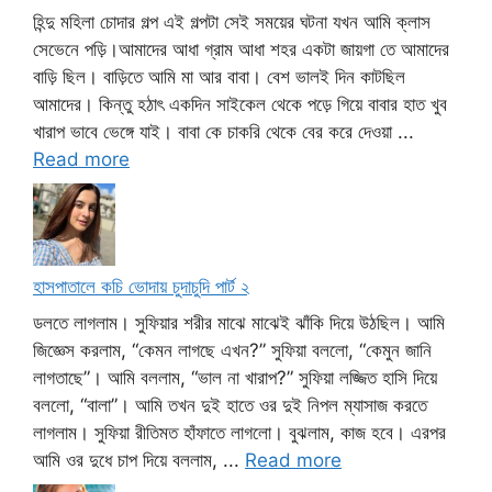
হিন্দু মহিলা চোদার গল্প এই গল্পটা সেই সময়ের ঘটনা যখন আমি ক্লাস
সেভেনে পড়ি।আমাদের আধা গ্রাম আধা শহর একটা জায়গা তে আমাদের
বাড়ি ছিল। বাড়িতে আমি মা আর বাবা। বেশ ভালই দিন কাটছিল
আমাদের। কিন্তু হঠাৎ একদিন সাইকেল থেকে পড়ে গিয়ে বাবার হাত খুব
খারাপ ভাবে ভেঙ্গে যাই। বাবা কে চাকরি থেকে বের করে দেওয়া ...
Read more
হাসপাতালে কচি ভোদায় চুদাচুদি পার্ট ২
ডলতে লাগলাম। সুফিয়ার শরীর মাঝে মাঝেই ঝাঁকি দিয়ে উঠছিল। আমি
জিজ্ঞেস করলাম, “কেমন লাগছে এখন?” সুফিয়া বললো, “কেমুন জানি
লাগতাছে”। আমি বললাম, “ভাল না খারাপ?” সুফিয়া লজ্জিত হাসি দিয়ে
বললো, “বালা”। আমি তখন দুই হাতে ওর দুই নিপল ম্যাসাজ করতে
লাগলাম। সুফিয়া রীতিমত হাঁফাতে লাগলো। বুঝলাম, কাজ হবে। এরপর
আমি ওর দুধে চাপ দিয়ে বললাম, ...
Read more