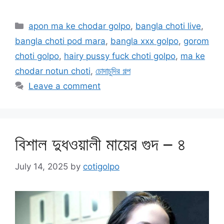
Categories
apon ma ke chodar golpo
,
bangla choti live
,
bangla choti pod mara
,
bangla xxx golpo
,
gorom
choti golpo
,
hairy pussy fuck choti golpo
,
ma ke
chodar notun choti
,
চোদাচুদির গল্প
Leave a comment
বিশাল দুধওয়ালী মায়ের গুদ – ৪
July 14, 2025
by
cotigolpo