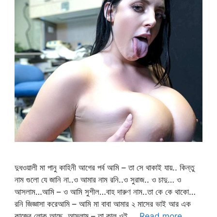
দুধওয়ালী মা পানু কাহিনী আগের পর্ব আমি – তা সে থাকাই যায়.. কিন্তু
নাম গুলো যে জানি না..ও আমার নাম রনি..ও সুরাজ.. ও চাদু… ও
আসলাম…আমি – ও আমি সুশীল…বাহ দারুণ নাম..তা কে কে থাকো…
রনি জিজ্ঞাসা করেআমি – আমি মা বাবা আমার ২ মাসের ভাই আর এক
কাজের লোক আছে..আসলাম – তা কাল ওই …
Read more