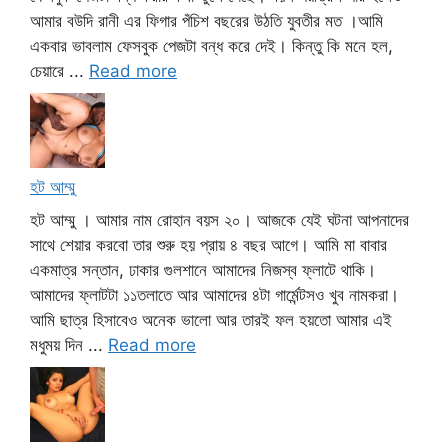
আমার বউদি রানী এর ফিগার পঁচিশ বছরের উঠতি যুবতীর মত ।আমি
একবার ভাবলাম ফেসবুক পেজটা বন্ধ করে দেই। কিন্তু কি মনে হল,
চেয়ারে ...
Read more
হট আম্মু
হট আম্মু । আমার নাম রোহান বয়স ২০। আজকে যেই ঘটনা আপনাদের
সাথে শেয়ার করবো তার শুরু হয় প্রায় ৪ বছর আগে। আমি মা বাবার
একমাত্র সন্তান, ঢাকার গুলশানে আমাদের নিজস্ব ফ্লাটে থাকি।
আমাদের ফ্লাটটা ১১তলাতে আর আমাদের ৪টা গার্মেন্টসও খুব নামকরা।
আমি ছাত্র হিসাবেও অনেক ভালো আর তারই ফল হয়তো আমার এই
মধুময় দিন ...
Read more