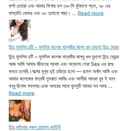
ফর্সা চেহারা এবং আমার ফিগার হল ৩৬-সি ফুঁকানো স্তন, ২৮ এর
মাস্তানি কোমর এবং ৩৮ দুলানো পাছা। ...
Read more
হিন্দু মুসলিম চটি – মুসলিম কলেজ বান্ধবীর মাল্লু গুদ চুদলো হিন্দু ফ্রেন্ড
হিন্দু মুসলিম চটি – মুসলিম কলেজ বান্ধবীর মাল্লু গুদ চুদলো হিন্দু ফ্রেন্ড
আজ আমি আমার জীবনের প্রথম এবং অন্যতম সেরা Sex এর গল্পঃ
বলতে চলেছি।গল্পের মুখ্য দুই চরিত্র হলো — রমেশ অর্থাৎ আমি এবং
আমার কলেজের বান্ধবী নুসরাত আমিঃ এবং আলীয়া আমরা খুব ই ভাল
বন্ধু ছিলাম সবসময় একে অপরের সাথে খুনসুটি আড্ডা সব সময় ...
Read more
হিন্দু মহিলার গ্রুপ চোদোন কাহিনী