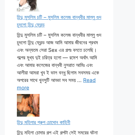
হিন্দু মুসলিম চটি – মুসলিম কলেজ বান্ধবীর মাল্লু গুদ
চুদলো হিন্দু ফ্রেন্ড
হিন্দু মুসলিম চটি – মুসলিম কলেজ বান্ধবীর মাল্লু গুদ
চুদলো হিন্দু ফ্রেন্ড আজ আমি আমার জীবনের প্রথম
এবং অন্যতম সেরা Sex এর গল্পঃ বলতে চলেছি।
গল্পের মুখ্য দুই চরিত্র হলো — রমেশ অর্থাৎ আমি
এবং আমার কলেজের বান্ধবী নুসরাত আমিঃ এবং
আলীয়া আমরা খুব ই ভাল বন্ধু ছিলাম সবসময় একে
অপরের সাথে খুনসুটি আড্ডা সব সময় ...
Read
more
হিন্দু মহিলার গ্রুপ চোদোন কাহিনী
হিন্দু মহিলা চোদার গল্প এই গল্পটা সেই সময়ের ঘটনা