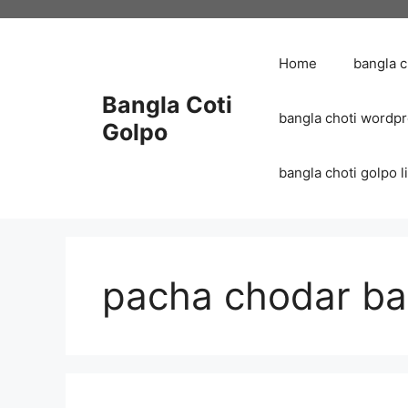
Skip
to
content
Home
bangla 
Bangla Coti
bangla choti wordp
Golpo
bangla choti golpo list
pacha chodar ba