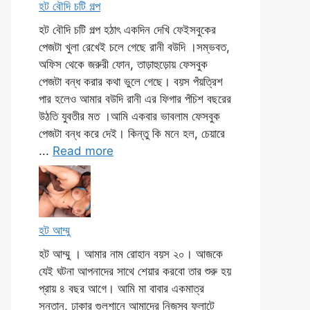
হট বৌদি চটি গল্প
হট বৌদি চটি গল্প হঠাৎ একদিন দেখি ফেইসবুকের
পেজটা খুলা রেখেই চলে গেছে রানী বউদি ।সম্ভবত,
অফিস থেকে জরুরী ফোন, তাড়াহুড়োয় ফেসবুক
পেজটা বন্ধ করার কথা ভুলে গেছে। বয়স পঁয়ত্রিশ
পার হলেও আমার বউদি রানী এর ফিগার পঁচিশ বছরের
উঠতি যুবতীর মত ।আমি একবার ভাবলাম ফেসবুক
পেজটা বন্ধ করে দেই। কিন্তু কি মনে হল, চেয়ারে
...
Read more
হট আম্মু
হট আম্মু । আমার নাম রোহান বয়স ২০। আজকে
যেই ঘটনা আপনাদের সাথে শেয়ার করবো তার শুরু হয়
প্রায় ৪ বছর আগে। আমি মা বাবার একমাত্র
সন্তান, ঢাকার গুলশানে আমাদের নিজস্ব ফ্লাটে