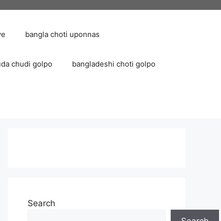
ve
bangla choti uponnas
uda chudi golpo
bangladeshi choti golpo
Search