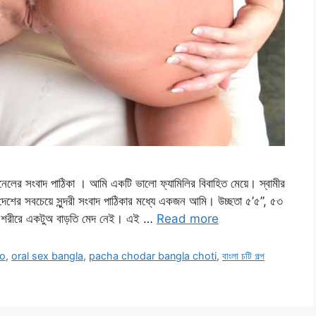
লের সংবাদ পাঠিকা । আমি একটি ভালো ফ্যামিলির বিবাহিত মেয়ে। স্বামীর
েশের সবচেয়ে সুন্দরী সংবাদ পাঠিকার মধ্যে একজন আমি। উচ্ছতা ৫’৫’’, ৫৩
তু শরীরে একটুঅ বাড়তি মেদ নেই। এই …
Read more
po
,
oral sex bangla
,
pacha chodar bangla choti
,
বাংলা চটি গল্প