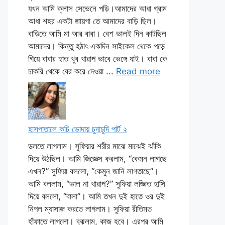
যখন আমি ক্লাস সেভেনে পড়ি।আমাদের আধা গ্রাম
আধা শহর একটা জায়গা তে আমাদের বাড়ি ছিল।
বাড়িতে আমি মা আর বাবা। বেশ ভালই দিন কাটছিল
আমাদের। কিন্তু হঠাৎ একদিন সাইকেল থেকে পড়ে
গিয়ে বাবার হাত খুব খারাপ ভাবে ভেঙ্গে যাই। বাবা কে
চাকরি থেকে বের করে দেওয়া ...
Read more
হাসপাতালে কচি ভোদায় চুদাচুদি পার্ট ২
ডলতে লাগলাম। সুফিয়ার শরীর মাঝে মাঝেই ঝাঁকি
দিয়ে উঠছিল। আমি জিজ্ঞেস করলাম, “কেমন লাগছে
এখন?” সুফিয়া বললো, “কেমুন জানি লাগতাছে”।
আমি বললাম, “ভাল না খারাপ?” সুফিয়া লজ্জিত হাসি
দিয়ে বললো, “বালা”। আমি তখন দুই হাতে ওর দুই
নিপল ম্যাসাজ করতে লাগলাম। সুফিয়া রীতিমত
হাঁফাতে লাগলো। বুঝলাম, কাজ হবে। এরপর আমি