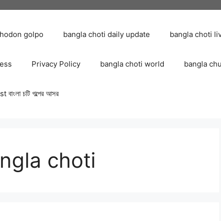
chodon golpo
bangla choti daily update
bangla choti li
ress
Privacy Policy
bangla choti world
bangla ch
 বাংলা চটি গল্পের আসর
ngla choti