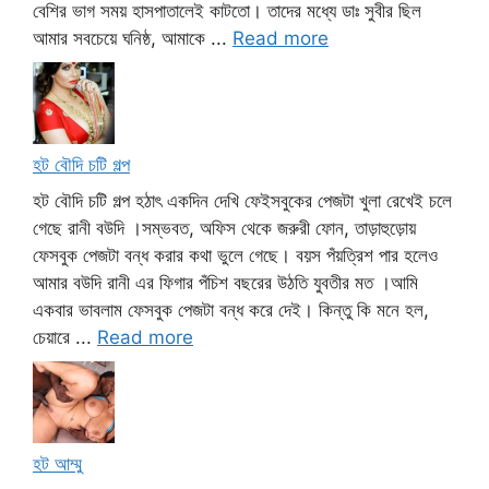
বেশির ভাগ সময় হাসপাতালেই কাটতো। তাদের মধ্যে ডাঃ সুবীর ছিল
আমার সবচেয়ে ঘনিষ্ঠ, আমাকে ...
Read more
হট বৌদি চটি গল্প
হট বৌদি চটি গল্প হঠাৎ একদিন দেখি ফেইসবুকের পেজটা খুলা রেখেই চলে
গেছে রানী বউদি ।সম্ভবত, অফিস থেকে জরুরী ফোন, তাড়াহুড়োয়
ফেসবুক পেজটা বন্ধ করার কথা ভুলে গেছে। বয়স পঁয়ত্রিশ পার হলেও
আমার বউদি রানী এর ফিগার পঁচিশ বছরের উঠতি যুবতীর মত ।আমি
একবার ভাবলাম ফেসবুক পেজটা বন্ধ করে দেই। কিন্তু কি মনে হল,
চেয়ারে ...
Read more
হট আম্মু