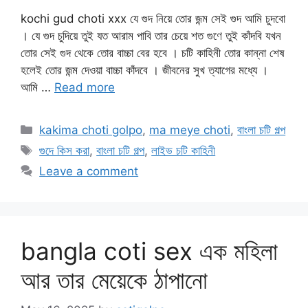
kochi gud choti xxx যে গুদ নিয়ে তোর জন্ম সেই গুদ আমি চুদবো
। যে গুদ চুদিয়ে তুই যত আরাম পাবি তার চেয়ে শত গুণে তুই কাঁদবি যখন
তোর সেই গুদ থেকে তোর বাচ্চা বের হবে । চটি কাহিনী তোর কান্না শেষ
হলেই তোর জন্ম দেওয়া বাচ্চা কাঁদবে । জীবনের সুখ ত্যাগের মধ্যে ।
আমি …
Read more
Categories
kakima choti golpo
,
ma meye choti
,
বাংলা চটি গল্প
Tags
গুদে কিস করা
,
বাংলা চটি গল্প
,
লাইভ চটি কাহিনী
Leave a comment
bangla coti sex এক মহিলা
আর তার মেয়েকে ঠাপানো