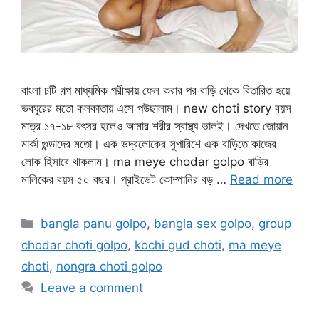
বাংলা চটি গল্প মাধ্যমিক পরীক্ষায় ফেল করার পর বাড়ি থেকে বিতারিত হয়ে
ভবঘুরের মতো কলকাতায় এসে পউছালাম। new choti story বয়স
মাত্র ১৭-১৮ বৎসর হলেও আমার শরীর স্বাস্থ্য ভালই। দেখতে জোয়ান
মার্কা গুন্ডাদের মতো। এক ভদ্রলোকের সুপারিশে এক বাড়িতে কাজের
লোক হিসাবে থাকলাম। ma meye chodar golpo বাড়ির
মালিকের বয়স ৫০ বছর। প্রাইভেট কোম্পানির বড় …
Read more
Categories
bangla panu golpo
,
bangla sex golpo
,
group
chodar choti golpo
,
kochi gud choti
,
ma meye
choti
,
nongra choti golpo
Leave a comment