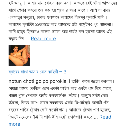
হট আম্মু । আমার নাম রোহান বয়স ২০। আজকে যেই ঘটনা আপনাদের
সাথে শেয়ার করবো তার শুরু হয় প্রায় ৪ বছর আগে। আমি মা বাবার
একমাত্র সন্তান, ঢাকার গুলশানে আমাদের নিজস্ব ফ্লাটে থাকি।
আমাদের ফ্লাটটা ১১তলাতে আর আমাদের ৪টা গার্মেন্টসও খুব নামকরা।
আমি ছাত্র হিসাবেও অনেক ভালো আর তারই ফল হয়তো আমার এই
মধুময় দিন ...
Read more
স্যারের সাথে আমার সেক্স কাহিনী – 3
notun choti golpo porokia 1 তারিখ কাজে জয়েন করলাম।
বেয়ারা আমার কেবিনে এসে একটা ফাইল আর একটা খাম দিয়ে গেলো,
খামটা খুলে দেখলাম অর্ডার কনফার্মেশন লেটার। আনন্দে মনটা নেচে
উঠলো, বিয়ের আগে ভারত সরকারের একটা ডিপার্টমেন্টে আগামী পাঁচ
বছরের গাড়ির টেন্ডার কোট করেছিলাম। আমাদের টেন্ডার পাশ হয়েছে,
তিনটে মডেলের 14 টা গাড়ি ইমিডিয়েট ডেলিভারি করতে ...
Read
more