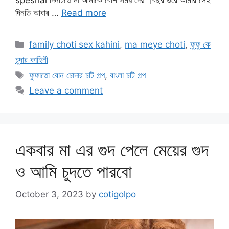
speshal দিনটিতে মা আমাকে বেশি সময় দেয় ।বছর গুরে আমার সেই
দিনতি আবার …
Read more
Categories
family choti sex kahini
,
ma meye choti
,
ফুফু কে
চুদার কাহিনী
Tags
ফুফাতো বোন চোদার চটি গল্প
,
বাংলা চটি গল্প
Leave a comment
একবার মা এর গুদ পেলে মেয়ের গুদ
ও আমি চুদতে পারবো
October 3, 2023
by
cotigolpo