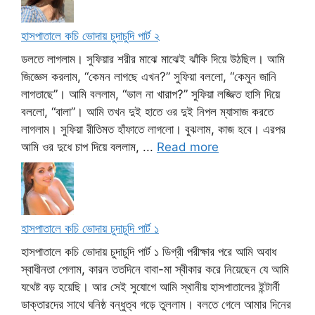
হাসপাতালে কচি ভোদায় চুদাচুদি পার্ট ২
ডলতে লাগলাম। সুফিয়ার শরীর মাঝে মাঝেই ঝাঁকি দিয়ে উঠছিল। আমি
জিজ্ঞেস করলাম, “কেমন লাগছে এখন?” সুফিয়া বললো, “কেমুন জানি
লাগতাছে”। আমি বললাম, “ভাল না খারাপ?” সুফিয়া লজ্জিত হাসি দিয়ে
বললো, “বালা”। আমি তখন দুই হাতে ওর দুই নিপল ম্যাসাজ করতে
লাগলাম। সুফিয়া রীতিমত হাঁফাতে লাগলো। বুঝলাম, কাজ হবে। এরপর
আমি ওর দুধে চাপ দিয়ে বললাম, ...
Read more
হাসপাতালে কচি ভোদায় চুদাচুদি পার্ট ১
হাসপাতালে কচি ভোদায় চুদাচুদি পার্ট ১ ডিগ্রী পরীক্ষার পরে আমি অবাধ
স্বাধীনতা পেলাম, কারন ততদিনে বাবা-মা স্বীকার করে নিয়েছেন যে আমি
যথেষ্ট বড় হয়েছি। আর সেই সুযোগে আমি স্থানীয় হাসপাতালের ইন্টার্নী
ডাক্তারদের সাথে ঘনিষ্ঠ বন্ধুত্ব গড়ে তুললাম। বলতে গেলে আমার দিনের