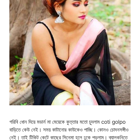
গরিবি ধোন দিয়ে মডার্ন মা মেয়েকে কুত্তার মতো চুদলাম coti golpo
বাড়িতে কেউ নেই। সময় কাটানোর কাউকেও পাচ্ছি। কোনও চোদনসঙ্গীও
নেই। তাই টিকিট কেটে কাছের সিনেমা হলে ঢুকে পড়লাম। ব্যালকনিতে