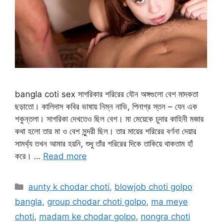
bangla coti sex সাগরিকার শরিরের যৌন অঙ্গগুলো বেশ মাদকতা
ছড়াতো। কালিদাস কবির ভাষায় নিম্ন নাভি, পিনাগ্র স্তন – যেন এক
শকুন্তলা। সাগরিকা দেখতেও ছিল বেশ। মা মেয়েকে চুদার কাহিনী মজার
কথা হলো তার মা ও বেশ সুন্দরী ছিল। তার মায়ের শরিরের বর্ণনা দেয়ার
সামর্থ্য তখন আমার হয়নি, শুধু তাঁর শরিরের দিকে তাকিয়ে থাকতাম হাঁ
করে। …
Read more
Categories
aunty k chodar choti
,
blowjob choti golpo
bangla
,
group chodar choti golpo
,
ma meye
choti
,
madam ke chodar golpo
,
nongra choti