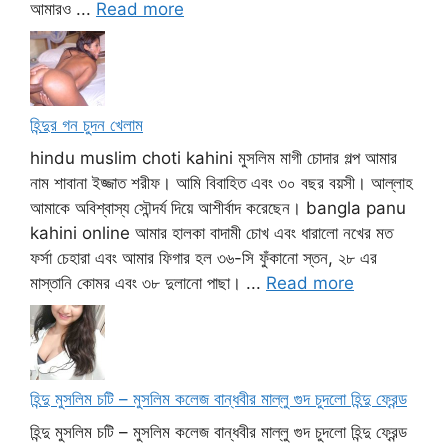
আমারও ...
Read more
হিন্দুর গন চুদন খেলাম
hindu muslim choti kahini মুসলিম মাগী চোদার গল্প আমার
নাম শাবানা ইজ্জাত শরীফ। আমি বিবাহিত এবং ৩০ বছর বয়সী। আল্লাহ
আমাকে অবিশ্বাস্য সৌন্দর্য দিয়ে আশীর্বাদ করেছেন। bangla panu
kahini online আমার হালকা বাদামী চোখ এবং ধারালো নখের মত
ফর্সা চেহারা এবং আমার ফিগার হল ৩৬-সি ফুঁকানো স্তন, ২৮ এর
মাস্তানি কোমর এবং ৩৮ দুলানো পাছা। ...
Read more
হিন্দু মুসলিম চটি – মুসলিম কলেজ বান্ধবীর মাল্লু গুদ চুদলো হিন্দু ফ্রেন্ড
হিন্দু মুসলিম চটি – মুসলিম কলেজ বান্ধবীর মাল্লু গুদ চুদলো হিন্দু ফ্রেন্ড