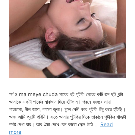
পর্ব ৪ ma meye chuda মায়ের হট পুটকি মেয়ের কচি গুদ দুই ঘন্টা
আমাকে একটা পার্কের মাঝখান দিয়ে হাঁটলাম। পরনে ধবধবে সাদা
পায়জামা, নীল জামা, কালো জুতা। চুলে বেনী করে পুটকি উঁচু করে হাঁটছি।
আজ আমি প্যান্টি পরিনি। যাতে আমার পুটকির দিকে তাকালে পুটকির খাজটা
স্পষ্ট দেখা যায়। আর ঐটা দেখে যেন কারো সেক্স উঠে …
Read
more