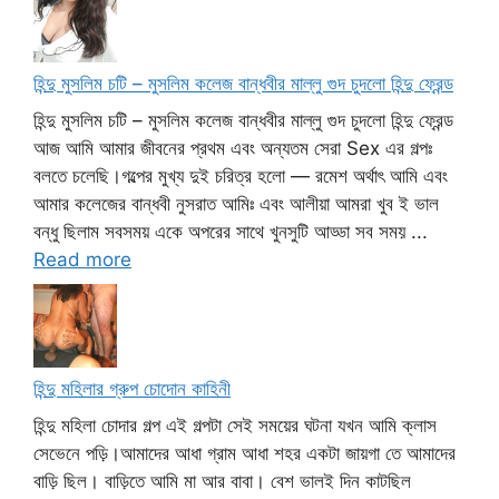
হিন্দু মুসলিম চটি – মুসলিম কলেজ বান্ধবীর মাল্লু গুদ চুদলো হিন্দু ফ্রেন্ড
হিন্দু মুসলিম চটি – মুসলিম কলেজ বান্ধবীর মাল্লু গুদ চুদলো হিন্দু ফ্রেন্ড
আজ আমি আমার জীবনের প্রথম এবং অন্যতম সেরা Sex এর গল্পঃ
বলতে চলেছি।গল্পের মুখ্য দুই চরিত্র হলো — রমেশ অর্থাৎ আমি এবং
আমার কলেজের বান্ধবী নুসরাত আমিঃ এবং আলীয়া আমরা খুব ই ভাল
বন্ধু ছিলাম সবসময় একে অপরের সাথে খুনসুটি আড্ডা সব সময় ...
Read more
হিন্দু মহিলার গ্রুপ চোদোন কাহিনী
হিন্দু মহিলা চোদার গল্প এই গল্পটা সেই সময়ের ঘটনা যখন আমি ক্লাস
সেভেনে পড়ি।আমাদের আধা গ্রাম আধা শহর একটা জায়গা তে আমাদের
বাড়ি ছিল। বাড়িতে আমি মা আর বাবা। বেশ ভালই দিন কাটছিল