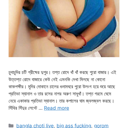
চুদাচুদির চটি গ্রীষ্মের দুপুর। তপ্ত রোদে খাঁ খাঁ করছে পুরো বাজার। এই
উত্তপ্ত রোদে বাজারে কেউ নেই এমনকি দেখা মিলছে না কোনো
কাকপক্ষীর। মুদির দোকানে চালের গুদামঘরে পুরো উলংগ হয়ে শুয়ে আছে
প্রতিভা স্যানাল ও তার রসের নাগর অরুণ সাধুখাঁ। তপ্ত গরমে ঘেমে
নেয়ে একাকার প্রতিভা স্যানাল। তার কপালের ঘাম জ্বলজ্বল করছে।
সিঁথির সিঁদুর লেপ্টে …
Read more
Categories
bangla choti live
,
big ass fucking
,
gorom