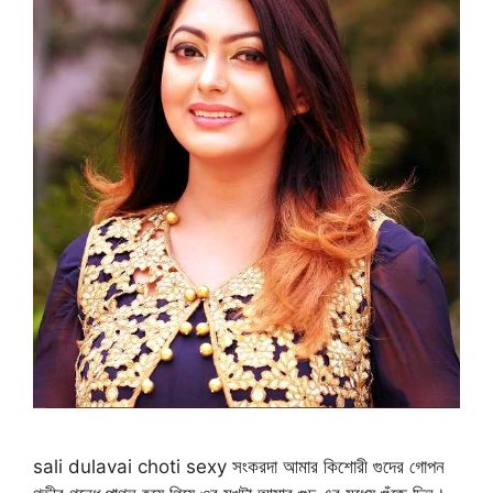
sali dulavai choti sexy সংকরদা আমার কিশোরী গুদের গোপন