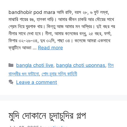
bandhobir pod mara আমি রাফি, বয়স ২৮, ৬ ফুট লম্বা,
মাঝারি গায়ের রঙ, হালকা দাড়ি। আমার জীবন চাকরি আর মৌয়ের সাথে
প্রেম নিয়ে ঘুরপাক খায়। কিন্তু আজ আমার মন অস্থির। দুই বছর পর
নীলার সাথে দেখা হবে। নীলা, আমার কলেজের বন্ধু, ২৫ বছর, ফর্সা,
ফিগার ৩২-২৬-৩৪, দুধ ৩২সি, পাছা ৩৪। কলেজে আমরা একসাথে
ক্যান্টিনে আড্ডা …
Read more
Categories
bangla choti live
,
bangla choti uponnas
,
তিন
বান্ধবীর গুদ ফাটানো
,
পোদ চুদার সত্যি কাহিনী
Leave a comment
মুদি দোকানে চুদাচুদির গল্প