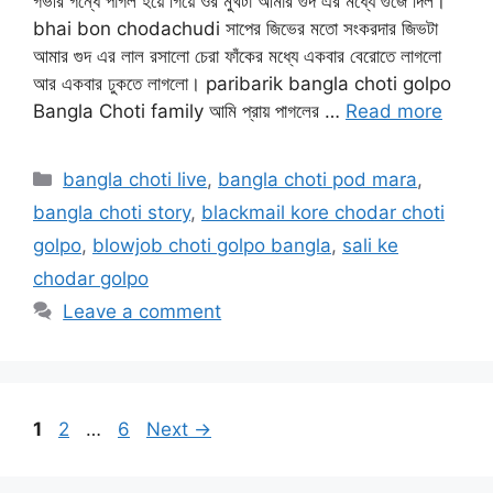
গভীর গন্ধে পাগল হয়ে গিয়ে ওর মুখটা আমার গুদ এর মধ্যে গুঁজে দিল।
bhai bon chodachudi সাপের জিভের মতো সংকরদার জিভটা
আমার গুদ এর লাল রসালো চেরা ফাঁকের মধ্যে একবার বেরোতে লাগলো
আর একবার ঢুকতে লাগলো। paribarik bangla choti golpo
Bangla Choti family আমি প্রায় পাগলের …
Read more
Categories
bangla choti live
,
bangla choti pod mara
,
bangla choti story
,
blackmail kore chodar choti
golpo
,
blowjob choti golpo bangla
,
sali ke
chodar golpo
Leave a comment
Page
Page
Page
1
2
…
6
Next
→