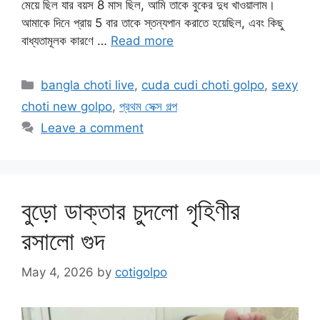
মেয়ে ছিল যার বয়স 8 মাস ছিল, আমি তাকে বুকের দুধ খাওয়ালাম।
আমাকে দিনে প্রায় 5 বার তাকে স্তন্যপান করাতে হয়েছিল, এবং কিছু
বাধ্যতামূলক কারণে …
Read more
Categories
bangla choti live
,
cuda cudi choti golpo
,
sexy
choti new golpo
,
প্রথম সেক্স গল্প
Leave a comment
বুড়ো ডাক্তার চুদলো গৃহিণীর
রসালো গুদ
May 4, 2026
by
cotigolpo