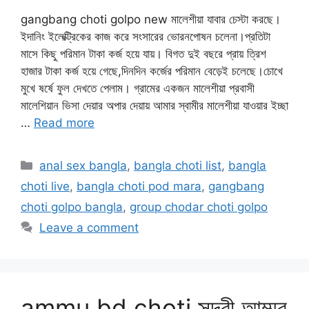
gangbang choti golpo new মালেশীয়া যাবার চেস্টা করছে।
ইদানিং ইলেক্ট্রিকের কাজ করে সংসারের ভোরনপোষন চলেনা।প্রতিটা
মাসে কিছু পরিমান টাকা কর্জ হয়ে যায়। বিগত দুই বছরে প্রায় ত্রিশ
হাজার টাকা কর্জ হয়ে গেছে,দিনদিন কর্জের পরিমান বেড়েই চলেছে।চোখে
মুখে ষর্ষে ফুল দেখতে পেলাম। গ্রামের একজন মালেশীয়া প্রবাসী
মালেশিয়ান ভিসা দেয়ার অপার দেয়ায় আমার স্বামীর মালেশীয়া যাওয়ার ইচ্ছা
…
Read more
Categories
anal sex bangla
,
bangla choti list
,
bangla
choti live
,
bangla choti pod mara
,
gangbang
choti golpo bangla
,
group chodar choti golpo
Leave a comment
ammu bd choti সুন্দরী আম্মুর