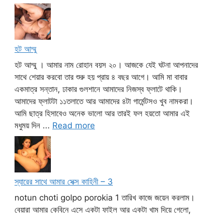
হট আম্মু
হট আম্মু । আমার নাম রোহান বয়স ২০। আজকে যেই ঘটনা আপনাদের
সাথে শেয়ার করবো তার শুরু হয় প্রায় ৪ বছর আগে। আমি মা বাবার
একমাত্র সন্তান, ঢাকার গুলশানে আমাদের নিজস্ব ফ্লাটে থাকি।
আমাদের ফ্লাটটা ১১তলাতে আর আমাদের ৪টা গার্মেন্টসও খুব নামকরা।
আমি ছাত্র হিসাবেও অনেক ভালো আর তারই ফল হয়তো আমার এই
মধুময় দিন ...
Read more
স্যারের সাথে আমার সেক্স কাহিনী – 3
notun choti golpo porokia 1 তারিখ কাজে জয়েন করলাম।
বেয়ারা আমার কেবিনে এসে একটা ফাইল আর একটা খাম দিয়ে গেলো,