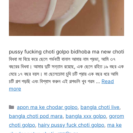
pussy fucking choti golpo bidhoba ma new choti
বিধবা মা বিয়ে করে ছেলে গর্ভবতী বানাল আমার নাম প্রভা, আমি ৩৭
বছরের বিধবা। আমার দুটি সন্তান রয়েছে, এক ছেলে রহিত ১৯ বছর এক
মেয়ে ১৭ বছর বয়স। মা ছেলেচোদা চুদি চটি প্রায় এক বছর ধরে আমি
চটি গল্প পড়ছি এবং বিশ্বাস করুন এই গল্পগুলি খুব গরম …
Read
more
Categories
apon ma ke chodar golpo
,
bangla choti live
,
bangla choti pod mara
,
bangla xxx golpo
,
gorom
choti golpo
,
hairy pussy fuck choti golpo
,
ma ke