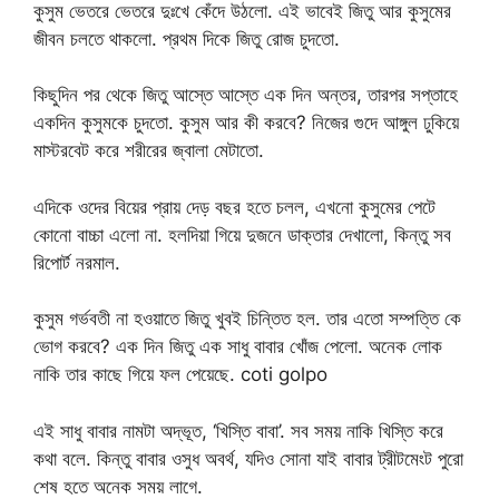
কুসুম ভেতরে ভেতরে দুঃখে কেঁদে উঠলো. এই ভাবেই জিতু আর কুসুমের
জীবন চলতে থাকলো. প্রথম দিকে জিতু রোজ চুদতো.
কিছুদিন পর থেকে জিতু আস্তে আস্তে এক দিন অন্তর, তারপর সপ্তাহে
একদিন কুসুমকে চুদতো. কুসুম আর কী করবে? নিজের গুদে আঙ্গুল ঢুকিয়ে
মাস্টরবেট করে শরীরের জ্বালা মেটাতো.
এদিকে ওদের বিয়ের প্রায় দেড় বছর হতে চলল, এখনো কুসুমের পেটে
কোনো বাচ্চা এলো না. হলদিয়া গিয়ে দুজনে ডাক্তার দেখালো, কিন্তু সব
রিপোর্ট নরমাল.
কুসুম গর্ভবতী না হওয়াতে জিতু খুবই চিন্তিত হল. তার এতো সম্পত্তি কে
ভোগ করবে? এক দিন জিতু এক সাধু বাবার খোঁজ পেলো. অনেক লোক
নাকি তার কাছে গিয়ে ফল পেয়েছে. coti golpo
এই সাধু বাবার নামটা অদ্ভূত, ‘খিস্তি বাবা’. সব সময় নাকি খিস্তি করে
কথা বলে. কিন্তু বাবার ওসুধ অবর্থ, যদিও সোনা যাই বাবার ট্রীটমেংট পুরো
শেষ হতে অনেক সময় লাগে.