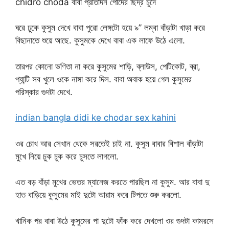
chidro choda বাবা প্রতিদিন পোদের ছিদ্র চুদে
ঘরে ঢুকে কুসুম দেখে বাবা পুরো লেঙ্গটো হয়ে ৯’’ লম্বা বাঁড়াটা খাড়া করে
বিছানাতে শুয়ে আছে. কুসুমকে দেখে বাবা এক লাফে উঠে এলো.
তারপর কোনো ভণিতা না করে কুসুমের শাড়ি, ব্লাউস, পেটিকোট, ব্রা,
প্যান্টি সব খুলে ওকে নাঙ্গা করে দিল. বাবা অবাক হয়ে গেল কুসুমের
পরিস্কার গুদটা দেখে.
indian bangla didi ke chodar sex kahini
ওর চোখ আর সেখান থেকে সরতেই চাই না. কুসুম বাবার বিশাল বাঁড়াটা
মুখে নিয়ে চুক চুক করে চুসতে লাগলো.
এত বড় বাঁড়া মুখের ভেতর ম্যানেজ করতে পারছিল না কুসুম. আর বাবা দু
হাত বাড়িয়ে কুসুমের মাই দুটো আরাম করে টিপতে শুরু করলো.
খানিক পর বাবা উঠে কুসুমের পা দুটো ফাঁক করে দেখলো ওর গুদটা কামরসে