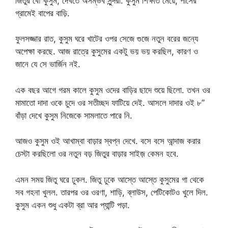
জিতুর বৌ কুসুম, দেখতে অসম্ভব সুন্দরী. কুসুম শিক্ষীত মেয়ে, পাসের
গ্রামেই বাপের বাড়ি.
ফুলসজ্জার রাত, কুসুম ঘরে খাটের ওপর সেজে গুজে নতুন বরের জন্যে
অপেক্ষা করছে. আজ রাত্রে কুসুমের একটু ভয় ভয় করছিল, কারণ ও
জানে যে সে ভার্জিন নই.
এক বছর আগে গরম কালে কুসুম ওদের বাড়ির ছাদে শুয়ে ছিলো. তখন ওর
মামাতো দাদা ওকে চুদে ওর সতীচ্ছদ ফাটিয়ে দেই. আসলে দাদার ওই ৮’’
বাঁড়া দেখে কুসুম নিজেকে সামলাতে পারে নি.
আজও কুসুম ওই আখাম্বা বাড়ার স্বপ্ন দেখে. বসে বসে আন্দাজ করার
চেস্টা করছিলো ওর নতুন বড় জিতুর বাড়ার সাইজ় কেমন হবে.
এমন সময় জিতু ঘরে ঢুকল. জিতু ঢুকে আস্তে আস্তে কুসুমের গা থেকে
সব গহনা খুলল. তারপর ওর ওরণা, শাড়ি, ব্লাউস, পেটিকোটও খুলে দিল.
কুসুম একন শুধু একটা ব্রা আর প্যান্টি পড়া.