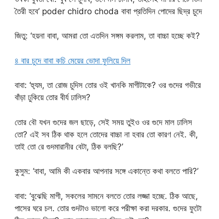
তৈরী হবে’ poder chidro choda বাবা প্রতিদিন পোদের ছিদ্র চুদে
জিতু: ‘হয়না বাবা, আমরা তো এতদিন সঙ্গম করলাম, তা বাচ্চা হচ্ছে কই?
৪ বার চুদে বাবা কচি মেয়ের ভোদা ফুলিয়ে দিল
বাবা: ‘হ্যুম, তা রোজ চুদিস তোর ওই খানকি মাগীটাকে? ওর গুদের গভীরে
বাঁড়া ঢুকিয়ে তোর বীর্য ঢালিস?
তোর বৌ যখন গুদের জল ছাড়ে, সেই সময় তুইও ওর গুদে মাল ঢালিস
তো? এই সব ঠিক থাক হলে তোদের বাচ্চা না হবার তো কারণ নেই. কী,
তাই তো রে গুদমারানীর বেটা, ঠিক বলছি?’
কুসুম: ‘বাবা, আমি কী একবার আপনার সঙ্গে একান্তে কথা বলতে পারি?’
বাবা: ‘বুঝেছি মাগী, সকলের সামনে বলতে তোর লজ্জা হচ্ছে. ঠিক আছে,
পাসের ঘরে চল. তোর গুদটাও ভালো করে পরীক্ষা করা দরকার. গুদের ফুটো