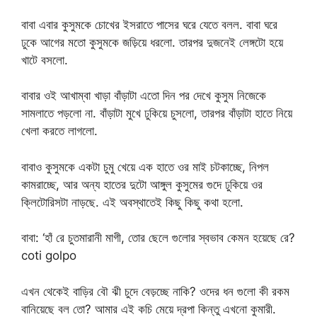
বাবা এবার কুসুমকে চোখের ইসরাতে পাসের ঘরে যেতে বলল. বাবা ঘরে
ঢুকে আগের মতো কুসুমকে জড়িয়ে ধরলো. তারপর দুজনেই লেঙ্গটো হয়ে
খাটে বসলো.
বাবার ওই আখাম্বা খাড়া বাঁড়াটা এতো দিন পর দেখে কুসুম নিজেকে
সামলাতে পড়লো না. বাঁড়াটা মুখে ঢুকিয়ে চুসলো, তারপর বাঁড়াটা হাতে নিয়ে
খেলা করতে লাগলো.
বাবাও কুসুমকে একটা চুমু খেয়ে এক হাতে ওর মাই চটকাচ্ছে, নিপল
কামরাচ্ছে, আর অন্য হাতের দুটো আঙ্গুল কুসুমের গুদে ঢুকিয়ে ওর
ক্লিটোরিসটা নাড়ছে. এই অবস্থাতেই কিছু কিছু কথা হলো.
বাবা: ‘হাঁ রে চুতমারানী মাগী, তোর ছেলে গুলোর স্বভাব কেমন হয়েছে রে?
coti golpo
এখন থেকেই বাড়ির বৌ ঝী চুদে বেড়চ্ছে নাকি? ওদের ধন গুলো কী রকম
বানিয়েছে বল তো? আমার এই কচি মেয়ে দ্রপা কিন্তু এখনো কুমারী.