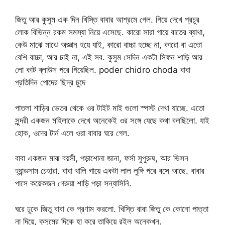
জিতু আর কুসুম এক দিন খিস্তি বাবার আশ্রমে গেল. গিয়ে দেখে প্রচুর
লোক বিভিন্ন রকম সমস্যা নিয়ে এসেছে. কারো সারা গায়ে বাতের ব্যাথা,
কেউ মাঝে মাঝে অজ্ঞান হয়ে যাই, কারো বাচ্চা হচ্ছে না, কারো বা এতো
বেশি বাচ্চা, আর চাই না, এই সব. কুসুম সেদিন একটা সিফন শাড়ি আর
লো কাট ব্লাউস পরে গিয়েছিল. poder chidro choda বাবা
প্রতিদিন পোদের ছিদ্র চুদে
পাতলা শাড়ির ভেতর থেকে ওর টাইট মাই গুলো স্পস্ট দেখা যাচ্ছে. এতো
সুন্দরী একজন মহিলাকে দেখে অনেকেই ওর সঙ্গে যেছে কথা বলছিলো. যাই
হোক, ওদের টার্ন এলে ওরা বাবার ঘরে গেল.
বাবা একজন মাঝ বয়সী, পড়াশোনা জানা, ফর্সা সুপুরুষ, আর ভিসন
হ্যান্ডসাম চেহারা. বাবা খালি গায়ে একটা লাল লুঙ্গি পরে বসে আছে. বাবার
পাসে কয়েকজন গেরুয়া শাড়ি পড়া সন্যাসিনি.
ঘরে ঢুকে জিতু বাবা কে প্রণাম করলো. খিস্তি বাবা জিতু কে কোনো পাত্তা
না দিয়ে, কুসুমের দিকে হা করে তাকিয়ে রইল অনেকখন.