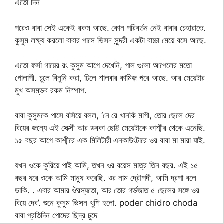
এতো দিন
পরেও বাবা সেই একেই রকম আছে. কোন পরিবর্তন নেই বাবার চেহারাতে.
কুসুম লক্ষ্য করলো বাবার পাসে ভিসন সুন্দরী একটা বাচ্চা মেয়ে বসে আছে.
এতো ফর্সা গায়ের রং কুসুম আগে দেখেনি, গাল গুলো আপেলের মতো
গোলাপী. চুলে বিনুনি করা, ঢিলে শালবার কামিজ় পরে আছে. আর মেয়েটার
মুখ অসম্ভব রকম নিস্পাপ.
বাবা কুসুমকে পাসে বসিয়ে বলল, ‘নে রে খানকি মাগী, তোর ছেলে দের
বিয়ের জন্যে এই সেক্সী আর ডবকা ছোট্ট মেয়েটাকে কাশ্মীর থেকে এনেছি.
১৫ বছর আগে কাশ্মীরে এক মিলিটারী এনকাউংটারে ওর বাবা মা মারা যাই.
যখন ওকে কুরিয়ে পাই আমি, তখন ওর বয়েস মাত্র তিন বছর. এই ১৫
বছর ধরে ওকে আমি মানুষ করেছি. ওর নাম দ্রৌপদী, আমি দ্রপা বলে
ডাকি. . এবার আমার ঔরস্যতো, আর তোর গর্ভজাত ৫ ছেলের সঙ্গে ওর
বিয়ে দেব’. শুনে কুসুম ভিসন খুশি হলো. poder chidro choda
বাবা প্রতিদিন পোদের ছিদ্র চুদে