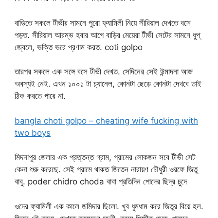
বাড়িতে সকলে টীভীর সামনে পুরো ফ্যামিলী নিয়ে সীরিয়াল দেখতে বসে
পড়ত. সীরিয়াল আরম্ভ হবার আগে বাড়ির মেয়েরা টীভী সেটের সামনে ধুপ্
জ্বেলে, ভক্তি ভরে প্রণাম করত. coti golpo
তারপর সকলে এক সঙ্গে বসে টীভী দেখত. সেদিনের সেই উন্মাদনা আজ
অবস্যই নেই. এখন ১০০১ টা চ্যানেল, কোনটা ছেড়ে কোনটা দেখবে তাই
ঠিক করতে পারে না.
bangla choti golpo – cheating wife fucking with
two boys
মিদনাপুর জেলার এক প্রত্তন্ত গ্রাম, গ্রামের লোকজন সবে টীভী সেট
কেনা শুরু করেছে. সেই গ্রামে থাকত জিতেন নারায়ণ চৌধুরী ওরফে জিতু
বাবু. poder chidro choda বাবা প্রতিদিন পোদের ছিদ্র চুদে
ওদের ফ্যামিলী এক কালে জমিদার ছিলো. খুব ধুমধাম করে জিতুর বিয়ে হল.