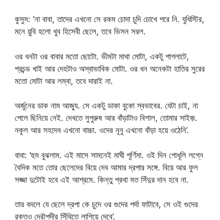
কুসুম: ‘না বাবা, তাদের এখনো সে রকম চোদা চুদি চোখে পরে নি. যুধিস্টির,
মনে য়ুবি হলো খুব হিসেবী ছেলে, তবে ভিসন সরল.
ওর ধনটা ওর বাবার মতো ছোটো. ভীমটা মাথা মোটা, একটু পাগলাটে,
প্রচন্ড খাই আর দেহটাও অস্বাভাবিক মোটা. ওর ধন অনেকটা হাতির সুরের
মতো মোটা আর লম্বা, তবে দারাই না.
অর্জুনের ডাক নাম আজ্যু. সে একটু ডাকা বুকো স্বভাবের. যেটা চাই, না
পেলে ছিনিয়ে নেই. দেখতে সুপুরুষ আর বাঁড়াটাও বিশাল, তোমার সাইজ়.
নকুল আর সহদেব এখনো বাচ্চা. ওদের নূনু এখনো বাঁড়া হয়ে ওঠেনি’.
বাবা: ‘হুম বুঝলাম. এই মাসে সামনেই মাঘী পূর্ণিমা. ওই দিন গোধূলি লগ্নে
বৈদিক মতে তোর ছেলেদের বিয়ে দেব আমার দ্রপার সঙ্গে. বিয়ে আর ফুল
সজ্জা দুটোই হবে এই আশ্রমে. কিন্তু প্রথা মত সিঁদুর দান হবে না.
তার বদলে যে ছেলে দ্রপা কে চুদে ওর গুদের পর্দা ফাটাবে, সে ওই গুদের
রক্তও দ্রৌপদীর সিঁথিতে লাগিয়ে দেবে’.