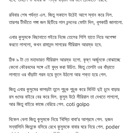
রবিবার শেষ পর্যন্ত এল. জিতু সকালে উঠেই আগে স্নান করে নিল.
তারপর টীভীতে গঙ্গা জল ছিটিয়ে লাল চন্দনের ফোটা দিল, ধূপকাঠি জালালো.
এবার কুসুমকে বিছানাতে শুইয়ে নিজে তেলের শিশি হাতে নিয়ে অপেক্ষা
করতে লাগলো, কখন রামানন্দ সাগরের সীরিয়াল আরম্ভ হবে.
ঠিক ৯ টা তে মহাভারত সীরিয়াল আরম্ভ হলো. কৃষ্ণ অর্জুনকে বোঝাচ্ছে
কেনো কৌরবদের সঙ্গে এই যুদ্ধ করা উচিত. জিতু তেলটা ওর বাঁড়াতে
লাগাতে ওর বাঁড়াটা গরম হয়ে ফুলে উঠলো আর শক্ত হয়ে গেল.
জিতু এবার কুসুমের কাপড়টা তুলে পুচুক পুচুক করে মিনিট দুই চুদে বাড়ার
রস গুদের বাইরে বের করে দিল. কুসুম উঠে সীরিয়াল তা দেখতে লাগলো,
আর জিতু বাইরে কাজে বেরিয়ে গেল. coti golpo
বিকেল বেলা জিতু কুসুমকে নিয়ে ‘খিস্তি বাবা’র আশ্রমে গেল. দুজন
সন্যাসিনি জিতুকে বসিয়ে রেখে কুসুমকে বাবার ঘরে নিয়ে গেল. poder