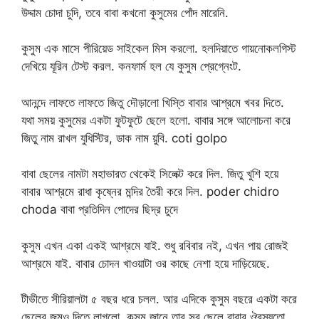
উদ্দাম চোদা চুদি, তবে বাবা কখনো কুসুমের পোঁদ মারেনি.
কুসুম এক মাসে পীরিয়েড সাইকেল মিস করলো. হলদিয়াতে গায়নোকলগিস্ট
দেখিয়ে যূরিন টেস্ট করল. কনফার্ম হল যে কুসুম প্রেগ্নেংট.
আনন্দে লাফতে লাফতে জিতু দৌড়ালো খিস্তি বাবার আশ্রমে খবর দিতে.
যথা সময় কুসুমের একটা ফুটফুটে ছেলে হলো. বাবার সঙ্গে আলোচনা করে
জিতু নাম রাখল যুধিস্টির, ডাক নাম য়ুবি. coti golpo
বাবা ছেলের নামটা মহাভারত থেকেই সিলেক্ট করে দিল. জিতু খুশি হয়ে
বাবার আশ্রমে রাধা কৃষ্নের মন্দির তৈরী করে দিল. poder chidro
choda বাবা প্রতিদিন পোদের ছিদ্র চুদে
কুসুম এখন একা একই আশ্রমে যাই. শুধু রবিবার নই, এখন পায় রোজই
আশ্রমে যাই. বাবার চোদন খাওয়াটা ওর কাছে নেশা হয়ে দাড়িয়েছে.
টীভীতে সীরিয়ালটা ৫ বছর ধরে চলল. আর এদিকে কুসুম বছরে একটা করে
ছেলের জন্মও দিতে লাগলো. কুসুম জানে তার সব ছেলে বাবার ঔরস্যতো.