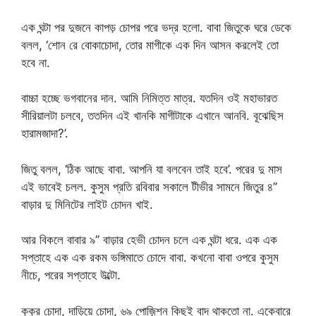
এক ঘন্টা পর দুজনে কাপড় চোপর পরে ভদ্র হলো. বাবা জিতুকে ঘরে ডেকে
বলল, ‘শোন রে বোকাচোদা, তোর মাগীকে এক দিন আসন করলেই তো
হবে না.
বাচ্চা হচ্ছে ভগবানের দান. আমি নিমিত্ত মাত্র. যতদিন ওই মহাভারত
সীরিয়ালটা চলবে, ততদিন এই খানকি মাগীটাকে এখানে আনবি. বূঝেছিস
হারামজাদা?’.
জিতু বলল, ‘ঠিক আছে বাবা. আপনি যা বলবেন তাই হবে’. পরের দু মাস
এই ভাবেই চলল. কুসুম প্রতি রবিবার সকালে টীভীর সামনে জিতুর ৪’’
বাড়ার দু মিনিটের লাইট চোদন খাই.
আর বিকলে বাবার ৯’’ বাড়ার হেভী চোদন চলে এক ঘন্টা ধরে. এক এক
সপ্তাহে এক এক রকম ভঙ্গিমাতে চোদে বাবা. কখনো বাবা ওপরে কুসুম
নীচে, পরের সপ্তাহে উল্টো.
কুকুর চোদা, দাড়িয়ে চোদা, ৬৯ পোজ়িশন কিছুই বাদ থাকতো না. একেবারে