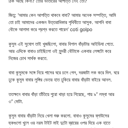
ঠিক আছে কিনা? তোর ভাতারের আপত্তি নেই তো?
জিতু: ‘আমার কেন আপত্তি থাকবে বাবা? আমার অনেক সম্পত্তি, আমি
তো চাই আমাদের একজন উত্তরাধিকার পৃথিবীতে আসুক. আপনি বাবা
বৌকে আলাদা করে প্রশ্ন করতে পারেন’ coti golpo
কুসুম এই সুযোগ তাই খুজছিলো, বাবার বিশাল বাঁড়াটার আইডিযা পেতে.
আর এদিকে বাবাও চাইছিলো ওই সুন্দরী বৌটাকে একবার লেঙ্গটো করে
নিজের চোখ সার্থক করতে.
বাবা কুসুমকে সঙ্গে নিয়ে পাসের ঘরে চলে গেল, দরজাটা লক করে দিল. ঘরে
ঢুকে কুসুম বাবার লুঙ্গির ভেতর হাত ঢুকিয়ে বাবার বাঁড়াটা বাইরে আনল.
ততক্ষনে বাবার বাঁড়া তাঁতিয়ে পুরো খাড়া হয়ে গিয়েছে, পায় ৯’’ লম্বা আর
৩’’ মোটা.
কুসুম বাবার বাঁড়াটা নিয়ে খেলা শুরু করলো. বাবাও কুসুমের ব্লাউসের
হুকগুলো খুলে ওর নরম টাইট মাই দুটো ব্রায়ের ওপর দিয়ে এক হাতে