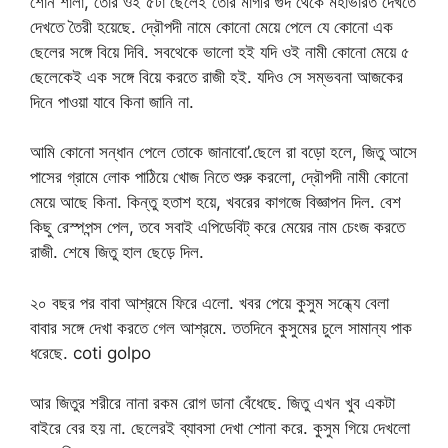
শোন শালা, তোর ওই ৫টা ছেলেই তোর মাগীর গুদ থেকে মহাভারত দেখতে
দেখতে তৈরী হয়েছে. দ্রৌপদী নামে কোনো মেয়ে পেলে যে কোনো এক
ছেলের সঙ্গে বিয়ে দিবি. সবথেকে ভালো হই যদি ওই নামী কোনো মেয়ে ৫
ছেলেকেই এক সঙ্গে বিয়ে করতে রাজী হই. যদিও সে সম্ভবনা আজকের
দিনে পাওয়া যাবে কিনা জানি না.
আমি কোনো সন্ধান পেলে তোকে জানাবো’.ছেলে রা বড়ো হলে, জিতু আসে
পাসের গ্রামে লোক পাঠিয়ে খোজ নিতে শুরু করলো, দ্রৌপদী নামী কোনো
মেয়ে আছে কিনা. কিন্তু হতাশ হয়ে, খবরের কাগজে বিজ্ঞাপন দিল. বেশ
কিছু রেস্পপন্স পেল, তবে সবাই এপিডেবিট্ করে মেয়ের নাম চেংজ করতে
রাজী. শেষে জিতু হাল ছেড়ে দিল.
২০ বছর পর বাবা আশ্রমে ফিরে এলো. খবর পেয়ে কুসুম সন্ধ্যে বেলা
বাবার সঙ্গে দেখা করতে গেল আশ্রমে. ততদিনে কুসুমের চুলে সামান্য পাক
ধরেছে. coti golpo
আর জিতুর শরীরে নানা রকম রোগ ডানা বেঁধেছে. জিতু এখন খুব একটা
বাইরে বের হয় না. ছেলেরই ব্যাবসা দেখা শোনা করে. কুসুম গিয়ে দেখলো