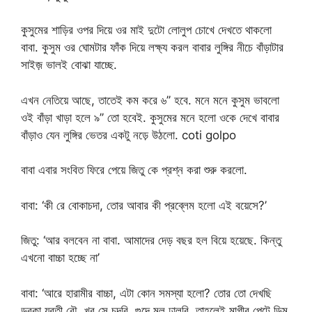
কুসুমের শাড়ির ওপর দিয়ে ওর মাই দুটো লোলুপ চোখে দেখতে থাকলো
বাবা. কুসুম ওর ঘোমটার ফাঁক দিয়ে লক্ষ্য করল বাবার লুঙ্গির নীচে বাঁড়াটার
সাইজ় ভালই বোঝা যাচ্ছে.
এখন নেতিয়ে আছে, তাতেই কম করে ৬’’ হবে. মনে মনে কুসুম ভাবলো
ওই বাঁড়া খাড়া হলে ৯’’ তো হবেই. কুসুমের মনে হলো ওকে দেখে বাবার
বাঁড়াও যেন লুঙ্গির ভেতর একটু নড়ে উঠলো. coti golpo
বাবা এবার সংবিত ফিরে পেয়ে জিতু কে প্রশ্ন করা শুরু করলো.
বাবা: ‘কী রে বোকাচদা, তোর আবার কী প্রব্লেম হলো এই বয়েসে?’
জিতু: ‘আর বলবেন না বাবা. আমাদের দেড় বছর হল বিয়ে হয়েছে. কিন্তু
এখনো বাচ্চা হচ্ছে না’
বাবা: ‘আরে হারামীর বাচ্চা, এটা কোন সমস্যা হলো? তোর তো দেখছি
ডবকা যুবতী বৌ. খুব সে চুদবি, গুদে মল ঢালবি, তাহলেই মাগীর পেটে ডিম