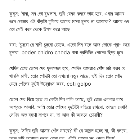
কুসুম: ‘বাবা, সব তো বুঝলাম. তুমি যেমন বলবে তাই হবে. এবার আমার
গুদে তোমার ওই বাঁড়াটা ঢুকিয়ে আগের মতো চুদবে না আমাকে? আমার গুদ
তো সেই কবে থেকে উপস করে আছে
বাবা: ‘চুদবো রে মাগী চুদবো তোকে. এতো দিন বাদে আজ তোকে প্রাণ ভরে
চুদবো. poder chidro choda বাবা প্রতিদিন পোদের ছিদ্র চুদে
যেদিন তোর ছেলে দের ফুলসজ্জা হবে, সেদিন আমরাও পোঁদ চর্চা করব রে
খানকি মাগী. তোর পোঁদটা তো এখনো নতুন আছে, ওই দিন তোর পোঁদ
মেরে পোঁদের ফুটো উদ্বোধন করব. coti golpo
ছেলে দের বিয়ে হতে যে কোটা দিন বাকি আছে, তুই রোজ একবার করে
আশ্রমে আসবি. আমি তোর পোঁদের ফুটোটা বাড়িয়ে রাখবো. তাহলে দেখবি
সেদিন অত ব্যাথা লাগবে না. তা আজ কী আসনে চোদাবী?
কুসুম: ‘সত্যি তুমি আমার পোঁদ মারবে? কী যে আনন্দ হচ্ছে না, কী বলবো.
আজ তুমি আমাকে কুকুর চোদা কর. ওটাই আমার সব থেকে প্রিয়’