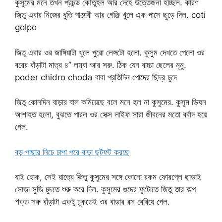
কুসুমের মনে তখন প্রচন্ড কৌতুহল আর দেহে উত্তেজনা হচ্ছিল. কারণ
জিতু এবার নিজের ধুতি পাঞ্জাবী আর গেঞ্জি খুলে এক পাসে ছুড়ে দিল. coti
golpo
জিতু এবার ওর জাঙ্গিয়াটা খুলে পুরো লেঙ্গটো হলো. কুসুম দেখতে পেলো ওর
বরের বাঁড়াটা মাত্র ৪’’ লম্বা আর সরু. ঠিক যেন বাচ্চা ছেলের নূনু.
poder chidro choda বাবা প্রতিদিন পোদের ছিদ্র চুদে
জিতু কোনদিন বাড়ার বাল কমিয়েছে বলে মনে হল না কুসুমের. কুসুম ভিষন
আশাহত হলো, বুঝতে পারল ওর সেক্স লাইফ সারা জীবনের মতো বর্বাদ হয়ে
গেল.
বড় পাছার নিচে চাপা পরে বাড়া ছটফট করছে
যাই হোক, সেই রাত্রে জিতু কুসুমের সঙ্গে কোনো রকম ফোরপ্লে ছাড়াই
সোজা সুজি চুদতে শুরু করে দিল. কুসুমের গুদের ফুটোতে জিতু তার অল্প
শক্ত সরু বাঁড়াটা একটু ঢুকতেই ওর বাড়ার রস বেরিয়ে গেল.