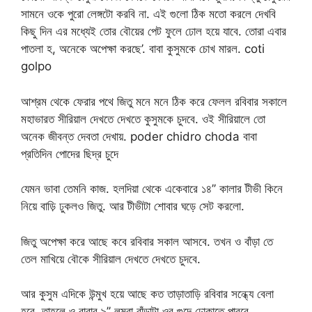
সামনে ওকে পুরো লেঙ্গটো করবি না. এই গুলো ঠিক মতো করলে দেখবি
কিছু দিন এর মধ্যেই তোর বৌয়ের পেট ফুলে ঢোল হয়ে যাবে. তোরা এবার
পাতলা হ, অনেকে অপেক্ষা করছে’. বাবা কুসুমকে চোখ মারল. coti
golpo
আশ্রম থেকে ফেরার পথে জিতু মনে মনে ঠিক করে ফেলল রবিবার সকালে
মহাভারত সীরিয়াল দেখতে দেখতে কুসুমকে চুদবে. ওই সীরিয়ালে তো
অনেক জীবন্ত দেবতা দেখায়. poder chidro choda বাবা
প্রতিদিন পোদের ছিদ্র চুদে
যেমন ভাবা তেমনি কাজ. হলদিয়া থেকে একেবারে ১৪’’ কালার টীভী কিনে
নিয়ে বাড়ি ঢুকলও জিতু. আর টীভীটা শোবার ঘড়ে সেট করলো.
জিতু অপেক্ষা করে আছে কবে রবিবার সকাল আসবে. তখন ও বাঁড়া তে
তেল মাখিয়ে বৌকে সীরিয়াল দেখতে দেখতে চুদবে.
আর কুসুম এদিকে উন্মুখ হয়ে আছে কত তাড়াতাড়ি রবিবার সন্ধ্যে বেলা
হবে. তাহলে ও বাবার ৯’’ লম্বা বাঁড়াটা ওর গুদে ঢোকাতে পারবে.