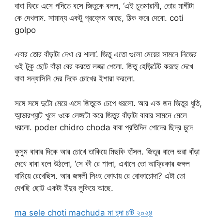
বাবা ফিরে এসে গদিতে বসে জিতুকে বলল, ‘এই চুতমারানী, তোর মাগীটা
কে দেখলাম. সামান্য একটু প্রব্লেম আছে, ঠিক করে দেবো. coti
golpo
এবার তোর বাঁড়াটা দেখা রে শালা’. জিতু এতো গুলো মেয়ের সামনে নিজের
ওই টুকু ছোট বাঁড়া বের করতে লজ্জা পেলো. জিতু হেজ়িটেট করছে দেখে
বাবা সন্যাসিনি দের দিকে চোখের ইশারা করলো.
সঙ্গে সঙ্গে দুটো মেয়ে এসে জিতুকে চেপে ধরলো. আর এক জন জিতুর ধুতি,
আন্ডারপ্যান্ট খুলে ওকে লেঙ্গটো করে জিতুর বাঁড়াটা বাবার সামনে মেলে
ধরলো. poder chidro choda বাবা প্রতিদিন পোদের ছিদ্র চুদে
কুসুম বাবার দিকে আর চোখে তাকিয়ে মিছকি হাঁসল. জিতুর বালে ভরা বাঁড়া
দেখে বাবা বলে উঠলো, ‘সে কী রে শালা, এখানে তো আফ্রিকার জঙ্গল
বানিয়ে রেখেছিস. আর জঙ্গলী সিংহ কোথায় রে বোকাচোদা? এটা তো
দেখছি ছোট্ট একটা ইঁদুর লুকিয়ে আছে.
ma sele choti machuda মা চুদা চটি ২০২৪