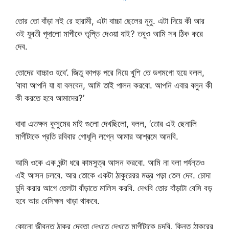
তোর তো বাঁড়া নই রে হারামী, এটা বাচ্চা ছেলের নূনু. এটা দিয়ে কী আর
ওই যুবতী গূদালো মাগীকে তৃপ্তি দেওয়া যাই? তবুও আমি সব ঠিক করে
দেব.
তোদের বাচ্চাও হবে’. জিতু কাপড় পরে নিয়ে খুশি তে ডগমগো হয়ে বলল,
‘বাবা আপনি যা যা বলবেন, আমি তাই পালন করবো. আপনি এবার বলুন কী
কী করতে হবে আমাদের?’
বাবা এতক্ষন কুসুমের মাই গুলো দেখছিলো, বলল, ‘তোর এই ছেনালি
মাগীটাকে প্রতি রবিবার গোধূলি লগ্নে আমার আশ্রমে আনবি.
আমি ওকে এক ঘন্টা ধরে কামসুত্র আসন করবো. আমি না বলা পর্যন্তও
এই আসন চলবে. আর তোকে একটা ঠাকুরেরর মন্ত্র পড়া তেল দেব. চোদা
চুদি করার আগে তেলটা বাঁড়াতে মালিস করবি. দেখবি তোর বাঁড়াটা বেসি বড়
হবে আর বেসিক্ষন খাড়া থাকবে.
কোনো জীবন্ত ঠাকুর দেবতা দেখতে দেখতে মাগীটাকে চুদবি. কিন্তু ঠাকুরের