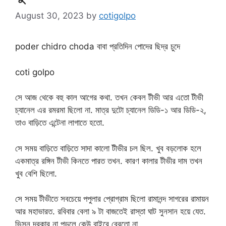
August 30, 2023
by
cotigolpo
poder chidro choda বাবা প্রতিদিন পোদের ছিদ্র চুদে
coti golpo
সে আজ থেকে বহু কাল আগের কথা. তখন কেবল টীভী আর এতো টীভী
চ্যানেল এর রমরমা ছিলো না. মাত্র দুটো চ্যানেল ডিডি-১ আর ডিডি-২,
তাও বাড়িতে এন্টেনা লাগাতে হতো.
সে সময় বাড়িতে বাড়িতে সাদা কালো টীভীর চল ছিল. খুব বড়লোক হলে
একমাত্র রঙ্গিন টীভী কিনতে পারত তখন. কারণ কালার টীভীর দাম তখন
খুব বেশি ছিলো.
সে সময় টীভীতে সবচেয়ে পপুলার প্রোগ্রাম ছিলো রামানন্দ সাগরের রামায়ন
আর মহাভারত. রবিবার বেলা ৯ টা বাজতেই রাস্তা ঘাট সুনসান হয়ে যেত.
ভিসন দরকার না পড়লে কেউ বাইরে বেরতো না.