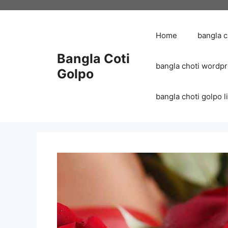
Skip
to
content
Home
bangla 
Bangla Coti
bangla choti wordp
Golpo
bangla choti golpo list