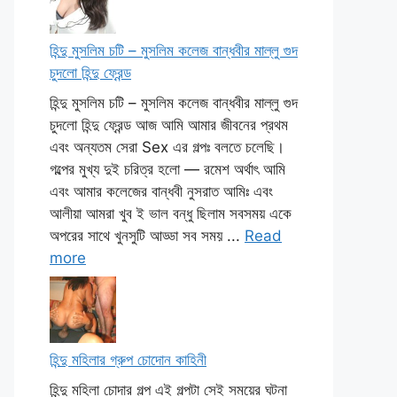
হিন্দু মুসলিম চটি – মুসলিম কলেজ বান্ধবীর মাল্লু গুদ
চুদলো হিন্দু ফ্রেন্ড
হিন্দু মুসলিম চটি – মুসলিম কলেজ বান্ধবীর মাল্লু গুদ
চুদলো হিন্দু ফ্রেন্ড আজ আমি আমার জীবনের প্রথম
এবং অন্যতম সেরা Sex এর গল্পঃ বলতে চলেছি।
গল্পের মুখ্য দুই চরিত্র হলো — রমেশ অর্থাৎ আমি
এবং আমার কলেজের বান্ধবী নুসরাত আমিঃ এবং
আলীয়া আমরা খুব ই ভাল বন্ধু ছিলাম সবসময় একে
অপরের সাথে খুনসুটি আড্ডা সব সময় ...
Read
more
হিন্দু মহিলার গ্রুপ চোদোন কাহিনী
হিন্দু মহিলা চোদার গল্প এই গল্পটা সেই সময়ের ঘটনা