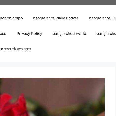
chodon golpo
bangla choti daily update
bangla choti li
ress
Privacy Policy
bangla choti world
bangla ch
 বাংলা চটি গল্পের আসর