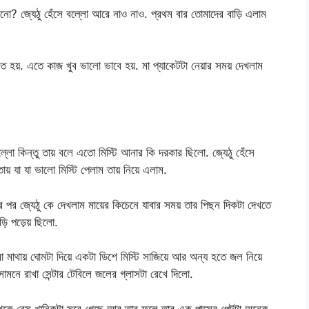
নো? জ্যেঠু হেঁসে বল্লো আরে নাও নাও. প্রথম বার তোমাদের বাড়ি এলাম
 হয়. এতে কাজ খুব ভালো ভাবে হয়. মা প্যাকেটটা নেয়ার সময় দেখলাম
ল্লো কিন্তু তায় বলে এতো মিস্টি আনার কি দরকার ছিলো. জ্যেঠু হেঁসে
য় যা যা ভালো মিস্টি পেলাম তায় নিয়ে এলাম.
র পর জ্যেঠু কে দেখলাম মায়ের কিচেনে যাবার সময় তার পিছন দিকটা দেখতে
ি পড়েয় ছিলো.
মা মাথায় ঘোমটা দিয়ে একটা ডিশে মিস্টি সাজিয়ে আর অন্য হতে জল নিয়ে
সামনে রাখা সেন্টার টেবিলে জলের গ্লাসটা রেখে দিলো.
 থেকে বেস খানিকটা সরে গেছে আর তার ফলে তার এক পাসের পেটটা অনেক