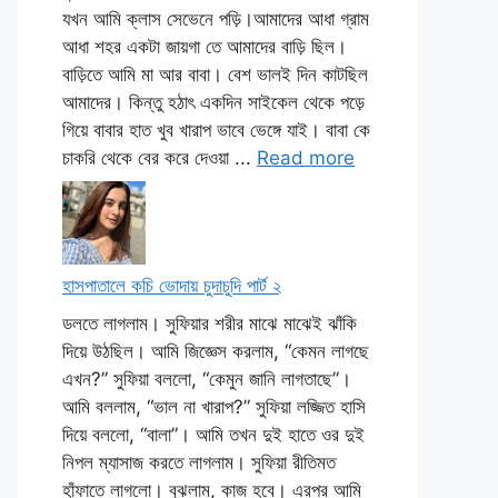
যখন আমি ক্লাস সেভেনে পড়ি।আমাদের আধা গ্রাম
আধা শহর একটা জায়গা তে আমাদের বাড়ি ছিল।
বাড়িতে আমি মা আর বাবা। বেশ ভালই দিন কাটছিল
আমাদের। কিন্তু হঠাৎ একদিন সাইকেল থেকে পড়ে
গিয়ে বাবার হাত খুব খারাপ ভাবে ভেঙ্গে যাই। বাবা কে
চাকরি থেকে বের করে দেওয়া ...
Read more
হাসপাতালে কচি ভোদায় চুদাচুদি পার্ট ২
ডলতে লাগলাম। সুফিয়ার শরীর মাঝে মাঝেই ঝাঁকি
দিয়ে উঠছিল। আমি জিজ্ঞেস করলাম, “কেমন লাগছে
এখন?” সুফিয়া বললো, “কেমুন জানি লাগতাছে”।
আমি বললাম, “ভাল না খারাপ?” সুফিয়া লজ্জিত হাসি
দিয়ে বললো, “বালা”। আমি তখন দুই হাতে ওর দুই
নিপল ম্যাসাজ করতে লাগলাম। সুফিয়া রীতিমত
হাঁফাতে লাগলো। বুঝলাম, কাজ হবে। এরপর আমি