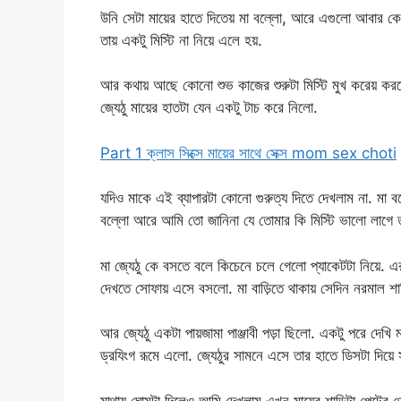
উনি সেটা মায়ের হাতে দিতেয় মা বল্লো, আরে এগুলো আবার কে
তায় একটু মিস্টি না নিয়ে এলে হয়.
আর কথায় আছে কোনো শুভ কাজের শুরুটা মিস্টি মুখ করেয় করতে
জ্যেঠু মায়ের হাতটা যেন একটু টাচ করে নিলো.
Part 1 ক্লাস সিক্সে মায়ের সাথে সেক্স mom sex choti
যদিও মাকে এই ব্যাপারটা কোনো গুরুত্য দিতে দেখলাম না. মা ব
বল্লো আরে আমি তো জানিনা যে তোমার কি মিস্টি ভালো লাগে তা
মা জ্যেঠু কে বসতে বলে কিচেনে চলে গেলো প্যাকেটটা নিয়ে. এ
দেখতে সোফায় এসে বসলো. মা বাড়িতে থাকায় সেদিন নরমাল শাড়
আর জ্যেঠু একটা পায়জামা পাঞ্জাবী পড়া ছিলো. একটু পরে দেখি 
ড্রযিংগ রূমে এলো. জ্যেঠুর সামনে এসে তার হাতে ডিসটা দিয়ে 
মাথায় ঘোমটা দিলেও আমি দেখলাম এখন মায়ের শাড়িটা পেটের