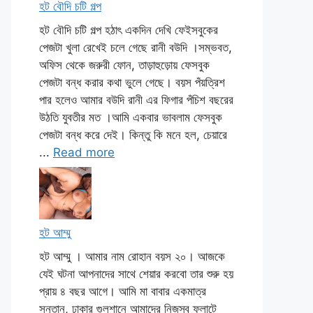
হট বৌদি চটি গল্প
হট বৌদি চটি গল্প হঠাৎ একদিন দেখি ফেইসবুকের
পেজটা খুলা রেখেই চলে গেছে রানী বউদি ।সম্ভবত,
অফিস থেকে জরুরী ফোন, তাড়াহুড়োয় ফেসবুক
পেজটা বন্ধ করার কথা ভুলে গেছে। বয়স পঁয়ত্রিশ
পার হলেও আমার বউদি রানী এর ফিগার পঁচিশ বছরের
উঠতি যুবতীর মত ।আমি একবার ভাবলাম ফেসবুক
পেজটা বন্ধ করে দেই। কিন্তু কি মনে হল, চেয়ারে
...
Read more
হট আম্মু
হট আম্মু । আমার নাম রোহান বয়স ২০। আজকে
যেই ঘটনা আপনাদের সাথে শেয়ার করবো তার শুরু হয়
প্রায় ৪ বছর আগে। আমি মা বাবার একমাত্র
সন্তান, ঢাকার গুলশানে আমাদের নিজস্ব ফ্লাটে