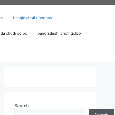
ve
bangla choti uponnas
uda chudi golpo
bangladeshi choti golpo
Search