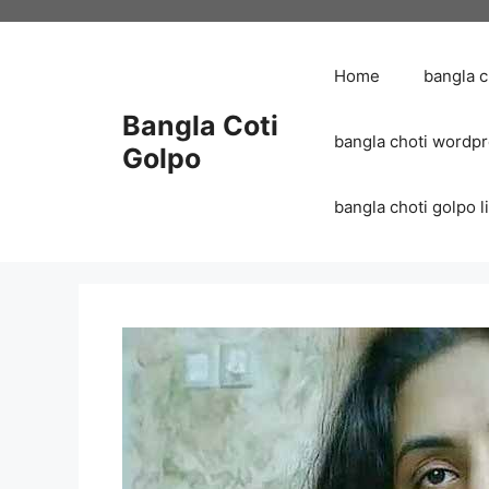
Skip
to
content
Home
bangla 
Bangla Coti
bangla choti wordp
Golpo
bangla choti golpo list