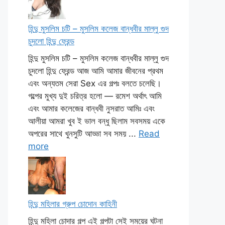
হিন্দু মুসলিম চটি – মুসলিম কলেজ বান্ধবীর মাল্লু গুদ
চুদলো হিন্দু ফ্রেন্ড
হিন্দু মুসলিম চটি – মুসলিম কলেজ বান্ধবীর মাল্লু গুদ
চুদলো হিন্দু ফ্রেন্ড আজ আমি আমার জীবনের প্রথম
এবং অন্যতম সেরা Sex এর গল্পঃ বলতে চলেছি।
গল্পের মুখ্য দুই চরিত্র হলো — রমেশ অর্থাৎ আমি
এবং আমার কলেজের বান্ধবী নুসরাত আমিঃ এবং
আলীয়া আমরা খুব ই ভাল বন্ধু ছিলাম সবসময় একে
অপরের সাথে খুনসুটি আড্ডা সব সময় ...
Read
more
হিন্দু মহিলার গ্রুপ চোদোন কাহিনী
হিন্দু মহিলা চোদার গল্প এই গল্পটা সেই সময়ের ঘটনা