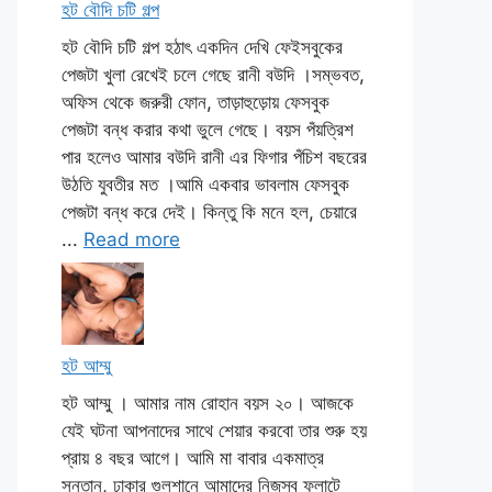
হট বৌদি চটি গল্প
হট বৌদি চটি গল্প হঠাৎ একদিন দেখি ফেইসবুকের
পেজটা খুলা রেখেই চলে গেছে রানী বউদি ।সম্ভবত,
অফিস থেকে জরুরী ফোন, তাড়াহুড়োয় ফেসবুক
পেজটা বন্ধ করার কথা ভুলে গেছে। বয়স পঁয়ত্রিশ
পার হলেও আমার বউদি রানী এর ফিগার পঁচিশ বছরের
উঠতি যুবতীর মত ।আমি একবার ভাবলাম ফেসবুক
পেজটা বন্ধ করে দেই। কিন্তু কি মনে হল, চেয়ারে
...
Read more
হট আম্মু
হট আম্মু । আমার নাম রোহান বয়স ২০। আজকে
যেই ঘটনা আপনাদের সাথে শেয়ার করবো তার শুরু হয়
প্রায় ৪ বছর আগে। আমি মা বাবার একমাত্র
সন্তান, ঢাকার গুলশানে আমাদের নিজস্ব ফ্লাটে