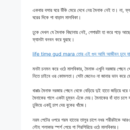
একবার বসার ঘরে উঁকি মেরে দেখে নেয় মৈনাক নেই ত। না, ফ্যা
ঘরের দিকে পা বাড়াল মালবিকা।
ঢুকে দেখল যে মৈনাক বিছানায় নেই, পেপারটা হা করে পড়ে আছে
ফ্যানটা বনবন করে ঘুরছে।
life time gud mara তোর এই গুদ আমি আজীবন চুদে যা
মনটা চনমন করে ওঠে মালবিকার, মৈনাক এখুনি দরজার পেছন থেক
নিতে চাইবে ওর কোমলতা। সেটা জেনেও না জানার ভান করে ড্র
ধাপ্পাঃ মৈনাক দরজার পেছন থেকে বেড়িয়ে দুই হাতে জড়িয়ে ধর
মৈনাকের গালে একটা চুম্বন এঁকে দেয়। মৈনাকের বাঁ হাত চলে
ঢুকিয়ে একটু চাপ দেয় বুকের খাঁজে।
নরম পেটের ওপরে গরম হাতের তালুর চাপে নধর শরীরটাকে আরও
লৌহ শলাকার স্পর্শ পেয়ে গা শিরশিরিয়ে ওঠে মালবিকার।