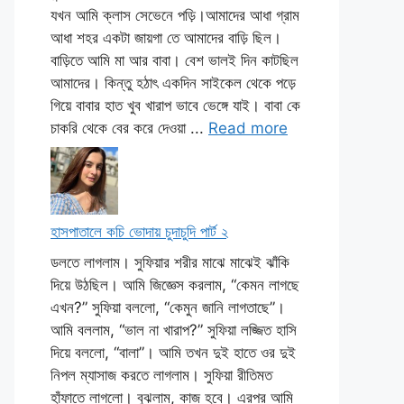
যখন আমি ক্লাস সেভেনে পড়ি।আমাদের আধা গ্রাম
আধা শহর একটা জায়গা তে আমাদের বাড়ি ছিল।
বাড়িতে আমি মা আর বাবা। বেশ ভালই দিন কাটছিল
আমাদের। কিন্তু হঠাৎ একদিন সাইকেল থেকে পড়ে
গিয়ে বাবার হাত খুব খারাপ ভাবে ভেঙ্গে যাই। বাবা কে
চাকরি থেকে বের করে দেওয়া ...
Read more
হাসপাতালে কচি ভোদায় চুদাচুদি পার্ট ২
ডলতে লাগলাম। সুফিয়ার শরীর মাঝে মাঝেই ঝাঁকি
দিয়ে উঠছিল। আমি জিজ্ঞেস করলাম, “কেমন লাগছে
এখন?” সুফিয়া বললো, “কেমুন জানি লাগতাছে”।
আমি বললাম, “ভাল না খারাপ?” সুফিয়া লজ্জিত হাসি
দিয়ে বললো, “বালা”। আমি তখন দুই হাতে ওর দুই
নিপল ম্যাসাজ করতে লাগলাম। সুফিয়া রীতিমত
হাঁফাতে লাগলো। বুঝলাম, কাজ হবে। এরপর আমি