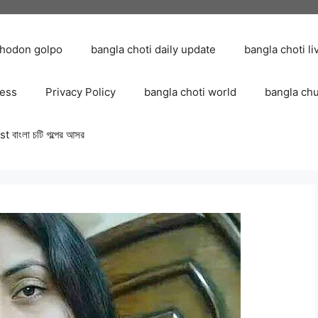
chodon golpo
bangla choti daily update
bangla choti li
ress
Privacy Policy
bangla choti world
bangla ch
 বাংলা চটি গল্পের আসর