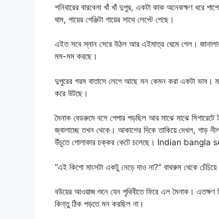
শনিবারের বারবেলা খাঁ খাঁ দুপুর, একটা কাক অনেকক্ষণ ধরে প
ঘাম, গায়ের গেঞ্জিটা গায়ের সাথে লেপ্টে গেছে।
এইত সবে স্নান সেরে উঠল আর এইমাত্র ঘেমে গেল। জানাল
মম-মম করছে।
দুপুরের গরম বাতাসে লেগে আছে মন কেমন করা একটা ভাব। মা
করে উটছে।
মৈনাক বেডরুমে বসে পেপার পড়ছিল আর মাঝে মাঝে সিগারেটে টা
জ্বালাচ্ছে তখন থেকে। আকাশের দিকে তাকিয়ে দেখল, গাড় নী
উঁচুতে গোলাকার চক্কর কেটে চলেছে। Indian bangla
“এই কিগো মাংসটা একটু নেড়ে দাও না?” বাথরুম থেকে চেঁচিয়
বউয়ের আওয়াজ শুনে যেন পৃথিবীতে ফিরে এল মৈনাক। এতক্ষণ 
কিন্তু ঠিক পড়তে মন করছিল না।