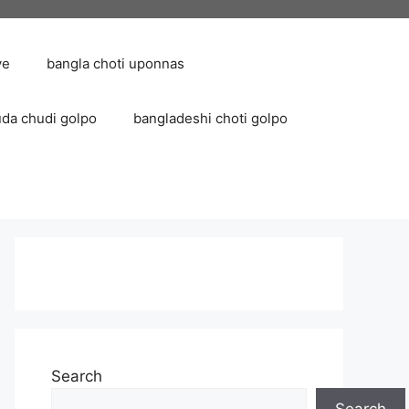
ve
bangla choti uponnas
uda chudi golpo
bangladeshi choti golpo
Search