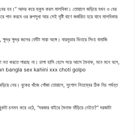
ি বের হব।” আদর করে হুকুম করল মালবিকা। তোয়ালে জড়িয়ে যখন ও বের
পান করবে ওর রুপসুধা আর সেই দৃষ্টি বাণে জর্জরিত হয়ে যাবে মালবিকার
ষুদ্র ক্ষুদ্র জলের ফোঁটা সারা অঙ্গে। বারমুডার ভিতরে সিংহ বাবাজি
থা নত করতে পারছে না। চাপা হাসি হেসে সরে আসে মৈনাক, মনে মনে বলে,
Indian bangla sex kahini xxx choti golpo
িয়ে নেয়। বুকের খাঁজে গোঁজা তোয়ালে, সুগোল নিতম্বের ঠিক নিচ পর্যন্ত
ুকটা চনমন করে ওঠে, “দরজার বাইরে মৈনাক দাঁড়িয়ে নেইত?” দরজাটা