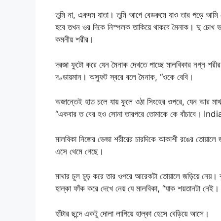
তুমি না, একদম যাতা। তুমি আগে বেডরুমে যাও তার পড়ে আম
হবে তখন ওর দিকে নিস্পলক তাকিয়ে থাকবে মৈনাক। দু চোখ ভরে 
কমনীয় শরীর।
দরজা ফুটো করে যেন মৈনাক দেখতে পাচ্ছে মালবিকার নগ্ন শরীর, ক্
দণ্ডায়মান। অস্ফুট স্বরে বলে মৈনাক, “ওকে বেবি।
অজান্তেই হাত চলে যায় ফুলে ওঠা সিংহের ওপরে, যেন আর মা
“একবার ত বের হও সোনা তারপরে তোমাকে কে বাঁচাবে। 
মালবিকা নিজের ভেজা শরীরের চারদিকে আকাশী রঙের তোয়ালে জড়
এসে থেমে গেছে।
মাথার চুল চুড় করে তার ওপরে আরেকটা তোয়ালে জড়িয়ে নেয়। ব
হাল্কা ফাঁক করে দেখে নেয় যে মালবিকা, “যাক শয়তানটা নেই।
হাঁটার ছন্দে একটু দোলা লাগিয়ে হাল্কা হেসে বেড়িয়ে আসে।