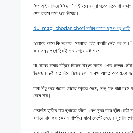
“হুম এই নাড়িয়ে দিচ্ছি।” এই বলে রান্না ঘরের দিকে পা বাড়া
শেষ করবে বলে ধরে নিয়েছ।
dui magi chodar choti মাগীর কালো দুধের বড় বোটা
“তোমার তাতে কি দরকার, তোমাকে যেটা বলেছি সেটা কর না।”
আর সময় লাগে ঠিকই তার ওপরে এই গরম।
শাওয়ারের তলায় দাঁড়িয়ে নিজের উদ্ধত স্তনে ওপরে জলের ছোঁয়
উঠেছে। দুই হাত দিয়ে নিজের কোমল বক্ষ আলত করে চেপে ধ
মাথা নিচু করে জলের স্রোত গড়াতে দেখে, কিছু সরু ধারা নরম
নেমে যায়।
স্রোতটা হারিয়ে যায় দুপায়ের ফাঁকে, বেশ সুন্দর করে ছাঁটা ছোট
বাগানে ঘাস গুল কোমল পাপড়ির সাথে লেপ্টে গেছে। সুগোল পেলব
অজান্তেই মালবিকার রক্ত চনমন করে ওঠে।হেসে ফেলে মালবিকা