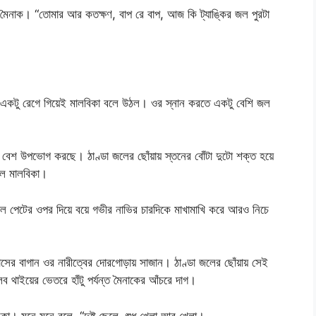
ল মৈনাক। “তোমার আর কতক্ষণ, বাপ রে বাপ, আজ কি ট্যাঙ্কির জল পুরটা
 একটু রেগে গিয়েই মালবিকা বলে উঠল। ওর স্নান করতে একটু বেশি জল
া বেশ উপভোগ করছে। ঠাণ্ডা জলের ছোঁয়ায় স্তনের বোঁটা দুটো শক্ত হয়ে
রল মালবিকা।
 গল পেটের ওপর দিয়ে বয়ে গভীর নাভির চারদিকে মাখামাখি করে আরও নিচে
্ট ঘাসের বাগান ওর নারীত্বের দোরগোড়ায় সাজান। ঠাণ্ডা জলের ছোঁয়ায় সেই
 থাইয়ের ভেতরে হাঁটু পর্যন্ত মৈনাকের আঁচরে দাগ।
। মনে মনে বলে, “দুষ্টু ছেলে, শুধু খেলা আর খেলা।