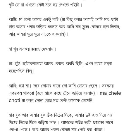
বৃষ্টি তে মা এখনো সেটা মনে হয় দেখতে পাইনি।
আমি: মা চলো আমার একটু নাচি (মা কিছু বলার আগেই আমি মার দুটো
হাত আমার গলায় জড়িয়ে ধরলাম আর আমি মার সুন্দর কোমরে হাত দিলাম,
আর আমরা ঘুরে ঘুরে নাচতে থাকলাম)।
মা খুব এনজয় করছে দেখলাম।
মা: তুই ছোটবেলালতে আমার কোমর অবধি ছিলি, এখন কতো লম্বা
হয়েগেছিস বিজু।
আমি: হ্যা মা। তবে তোমার কাছে তো আমি তোমার ছেলে। সবসময়
একরকম থাকবো (বলে মাকে কাছে টেনে জড়িয়ে ধরলাম)। ma chele
choti মা বলল সোনা তোর মত কেউ আমাকে চোদেনি
মার বুক আর আমার বুক ঠিক নিচের দিকে, আমার দুই হাত দিয়ে মার
পিঠের নিচের দিকে জড়িয়ে আছ। আমাদের শরির দুটো দুজনের সাথে
লেপ্টে গেছে। আর আমার শক্ত ধোনটা মার পেটে ঘষা খাচ্ছে।