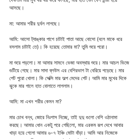
দেখলাম মার মুখ থর থর করে কাপছে, মার হাত যেন বেশ ঠান্ডা হয়ে
আসছে।
মা: আমার শরীর দুর্বল লাগছে।
আমি: আসো ট্যাঙ্কার পাশে চাটাই পাতা আছে বোসো (বলে মাকে ধরে
বসলাম চাটাই তে)। কি হয়েছে তোমার মা? তুমি শুয়ে পরো।
মা শুয়ে পড়লো। মা আমার সামনে ভেজা অবস্থায় শুয়ে। মার আচল ভিজে
গুটিয়ে গেছে। মার সাদা ব্লউস এর বেশিরভাগ টা বেরিয়ে পড়েছে। মার
পেট পুরো খোলা। কি সেক্সি মার অল্প মেদের পেট। আমি মার মুখের দিকে
ঝুকে মার গালে হাত বোলাতে লাগলাম।
আমি: মা এখন শরীর কেমন মা?
মার চোখ বন্ধ, জোরে নিঃশাস নিচ্ছে, তাই দুদু গুলো বেশি ওঠানামা
করছে। আমার ধোন একটু পরে গেছিলো, মার এরকম রূপ দেখে আবার
খাড়া হয়ে গেলো আমার ৬-৭ ইঞ্চি মোটা বাঁড়া। আমি আর নিজেকে