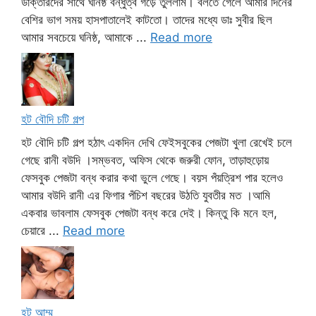
ডাক্তারদের সাথে ঘনিষ্ঠ বন্ধুত্ব গড়ে তুললাম। বলতে গেলে আমার দিনের
বেশির ভাগ সময় হাসপাতালেই কাটতো। তাদের মধ্যে ডাঃ সুবীর ছিল
আমার সবচেয়ে ঘনিষ্ঠ, আমাকে ...
Read more
হট বৌদি চটি গল্প
হট বৌদি চটি গল্প হঠাৎ একদিন দেখি ফেইসবুকের পেজটা খুলা রেখেই চলে
গেছে রানী বউদি ।সম্ভবত, অফিস থেকে জরুরী ফোন, তাড়াহুড়োয়
ফেসবুক পেজটা বন্ধ করার কথা ভুলে গেছে। বয়স পঁয়ত্রিশ পার হলেও
আমার বউদি রানী এর ফিগার পঁচিশ বছরের উঠতি যুবতীর মত ।আমি
একবার ভাবলাম ফেসবুক পেজটা বন্ধ করে দেই। কিন্তু কি মনে হল,
চেয়ারে ...
Read more
হট আম্মু