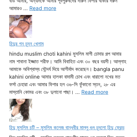
বডি আমার, অন্যদিকে আমার পূর্বপুরুষদের দারুন ফিগার থাকার দরুন
আমারও ...
Read more
হিন্দুর গন চুদন খেলাম
hindu muslim choti kahini মুসলিম মাগী চোদার গল্প আমার
নাম শাবানা ইজ্জাত শরীফ। আমি বিবাহিত এবং ৩০ বছর বয়সী। আল্লাহ
আমাকে অবিশ্বাস্য সৌন্দর্য দিয়ে আশীর্বাদ করেছেন। bangla panu
kahini online আমার হালকা বাদামী চোখ এবং ধারালো নখের মত
ফর্সা চেহারা এবং আমার ফিগার হল ৩৬-সি ফুঁকানো স্তন, ২৮ এর
মাস্তানি কোমর এবং ৩৮ দুলানো পাছা। ...
Read more
হিন্দু মুসলিম চটি – মুসলিম কলেজ বান্ধবীর মাল্লু গুদ চুদলো হিন্দু ফ্রেন্ড