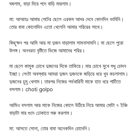
ঘষলাম, বাড়া দিয়ে পদে বাড়ি মারলাম।
মা: আআহঃ আমার পেটের ছেলে এরকম আদর দেবে কোনদিন ভাবিনি।
তোর বাবা কোনোদিন এতো খেলেনি আমার শরিরের সাথে।
কিছুক্ষন পর আমি আর মা দুজন দাড়ালাম সামনাসামনি। মা ছেলে পুরো
উলঙ্গ। অনবরত বৃষ্টিতে ভিজে আমাদের শরির।
মা ছেলে কামুক চোখে দুজনের দিকে তাকিয়ে। মার চোখে মুখে শুধু চোদন
ইচ্ছা। লেংটা অবস্থায় আমরা দুজন দুজনকে জড়িয়ে ধরে খুব কচলালাম।
দুজনের চুমু খেলাম। তারপর নিজের গর্ভধারিনী মাকে হাত ধরে পাটিতে
বসলাম। choti golpo
আমিও বসলাম আর মাকে নিজের কোলে উঠিয়ে নিয়ে আমার মোটা ৭ ইঞ্চি
বাড়াটা মার গুদে ঢোকাতে শুরু করলাম।
মা: আসতে সোনা, তোর বাবা অনেকদিন চোদেনি।