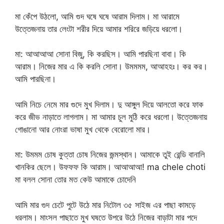
মা কেঁপে উঠলো, আমি গুদ ঘষে ঘষে আরাম দিলাম। মা আরামে
উত্তেজনায় তার লেংটা শরীর দিয়ে আমার শরিরে জড়িয়ে ধরলো।
মা: আআআআ সোনা বিজু, কি করছিস। আমি পারছিনা বাবা। কি
আরাম। নিজের মার এ কি করলি সোনা। উমমমম, আআহহঃ। কর কর।
আমি পারছিনা।
আমি নিচে নেমে মার গুদে মুখ দিলাম। দু আঙ্গুল দিয়ে আলতো করে ফাক
করে জীভ নাড়াতে লাগলাম। মা আমার চুল মুঠি করে ধরলো। উত্তেজনায়
গোঙানো আর নোংরা ভাষা মুখ থেকে বেরোলো মার।
মা: উমমম চোষ কুত্তা চোষ নিজের জন্মস্থান। আমাকে তুই রেন্ডি বানালি
খানকির ছেলে। উফফফ কি আরাম। আআআআ! ma chele choti
মা বলল সোনা তোর মত কেউ আমাকে চোদেনি
আমি মার গুদ চেটে পুটে উঠে মার নিটোল ৩৫ সাইজ এর পাছা কামড়ে
ধরলাম। মাংসল পাছাতে মুখ ঘষতে উপরে উঠে নিজের বাড়াটা মার পদে