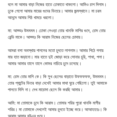
বলে মা আমার বাড়া নিজের হাতে ঢোকাতে থাকলো। আমিও চাপ দিলাম।
ঢুকে গেলো আমার মায়ের গুদের ভিতরে। আমার জন্মস্থানে। মা চরম
আনন্দে আমার পিঠ খামচে ধরলো।
মা: আহ্হ্হঃ উমমমম। ঢোকা লেওড়া তোর খানকি মাগির গুদে, চোদ তোর
রেন্ডি মাকে। আহ্হ্হঃ কি আরাম নিজের ছেলের চোদায়।
আমরা বসা অবস্থায় পাগলের মতো চুদতে লাগলাম। আমার পিঠে গলায়
মার হাত জড়ানো। মার হাতে দুই জোড়া করে সোনার চুরি, শাখা, পলা।
আমার আমার তালে তালে কোমর নাচিয়ে চুদে চলেছে।
মা: চোদ তোর মাগি কে। কি সুখ ছেলের বাড়াতে উফফফফফ, উমমমম।
তোর প্যান্টের ভিতর বাড়া দেখেই আমার মাথা ঘুরে গেছিলো। তুই আমাকে
পালতে দিলি না। দেখ মাচোদা ছেলে কি করছি আমার।
আমি: মা তোমাকে চুদে কি আরাম। তোমার শরির পুরো খানকি মাগীর
শরির। মা তোমাকে দেখলেই আমার চুদতে ইচ্ছে করে। আআহহহঃ। কি
আরাম আমার বউএর গুদে।