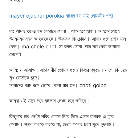
আসছে।
mayer ojachar porokia মায়ের বড় মাই লোভনীয় পাছা
মা: আমার গুদের রস বেরোবে সোনা। আআহঃহাহাহা। আহঃআঃআঃহ।
উমমমমমামমম আহহহহহহ। উফফফ কি চোদন। আমার গুদে তোর মাল
ফেল। ma chele choti মা বলল সোনা তোর মত কেউ আমাকে
চোদেনি
আমি: মাআআআ, আমার বীর্য তোমার গুদের ভিতর পড়ছে। মাগো কি চরম
সুখ তোমাকে চুদে।
আমাদের গরম রসে ভোরে গেলো মার গুদ। choti golpo
আমরা ওই ভাবে শুয়ে রইলাম লেংটা হয়ে জড়িয়ে।
কিছুপরে মার লেংটা শরির কোলে নিয়ে নিচে এলাম বাথরুম এ ঢুকে
গেলাম। স্নান করতে করতে মা, ছেলে আবার চরম সুখে চুদলাম।