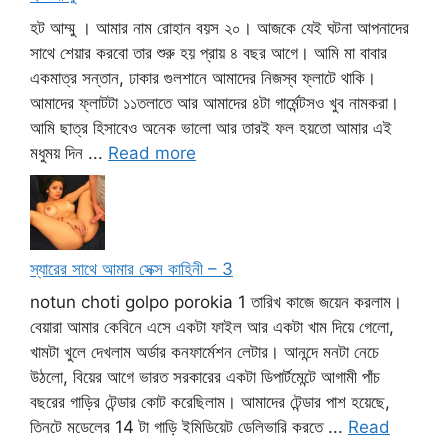
হট আম্মু । আমার নাম রোহান বয়স ২০। আজকে যেই ঘটনা আপনাদের
সাথে শেয়ার করবো তার শুরু হয় প্রায় ৪ বছর আগে। আমি মা বাবার
একমাত্র সন্তান, ঢাকার গুলশানে আমাদের নিজস্ব ফ্লাটে থাকি।
আমাদের ফ্লাটটা ১১তলাতে আর আমাদের ৪টা গার্মেন্টসও খুব নামকরা।
আমি ছাত্র হিসাবেও অনেক ভালো আর তারই ফল হয়তো আমার এই
মধুময় দিন ...
Read more
স্যারের সাথে আমার সেক্স কাহিনী – 3
notun choti golpo porokia 1 তারিখ কাজে জয়েন করলাম।
বেয়ারা আমার কেবিনে এসে একটা ফাইল আর একটা খাম দিয়ে গেলো,
খামটা খুলে দেখলাম অর্ডার কনফার্মেশন লেটার। আনন্দে মনটা নেচে
উঠলো, বিয়ের আগে ভারত সরকারের একটা ডিপার্টমেন্টে আগামী পাঁচ
বছরের গাড়ির টেন্ডার কোট করেছিলাম। আমাদের টেন্ডার পাশ হয়েছে,
তিনটে মডেলের 14 টা গাড়ি ইমিডিয়েট ডেলিভারি করতে ...
Read