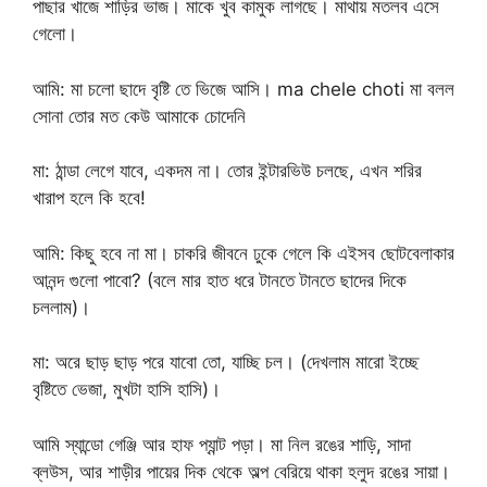
পাছার খাজে শাড়ির ভাজ। মাকে খুব কামুক লাগছে। মাথায় মতলব এসে
গেলো।
আমি: মা চলো ছাদে বৃষ্টি তে ভিজে আসি। ma chele choti মা বলল
সোনা তোর মত কেউ আমাকে চোদেনি
মা: ঠান্ডা লেগে যাবে, একদম না। তোর ইন্টারভিউ চলছে, এখন শরির
খারাপ হলে কি হবে!
আমি: কিছু হবে না মা। চাকরি জীবনে ঢুকে গেলে কি এইসব ছোটবেলাকার
আনন্দ গুলো পাবো? (বলে মার হাত ধরে টানতে টানতে ছাদের দিকে
চললাম)।
মা: অরে ছাড় ছাড় পরে যাবো তো, যাচ্ছি চল। (দেখলাম মারো ইচ্ছে
বৃষ্টিতে ভেজা, মুখটা হাসি হাসি)।
আমি স্যান্ডো গেঞ্জি আর হাফ প্যান্ট পড়া। মা নিল রঙের শাড়ি, সাদা
ব্লউস, আর শাড়ীর পায়ের দিক থেকে অল্প বেরিয়ে থাকা হলুদ রঙের সায়া।