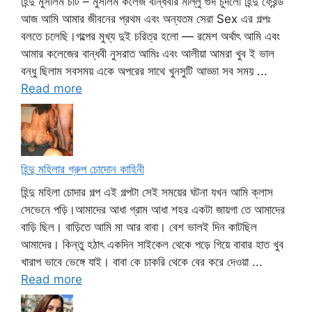
হিন্দু মুসলিম চটি – মুসলিম কলেজ বান্ধবীর মাল্লু গুদ চুদলো হিন্দু ফ্রেন্ড
আজ আমি আমার জীবনের প্রথম এবং অন্যতম সেরা Sex এর গল্পঃ
বলতে চলেছি।গল্পের মুখ্য দুই চরিত্র হলো — রমেশ অর্থাৎ আমি এবং
আমার কলেজের বান্ধবী নুসরাত আমিঃ এবং আলীয়া আমরা খুব ই ভাল
বন্ধু ছিলাম সবসময় একে অপরের সাথে খুনসুটি আড্ডা সব সময় ...
Read more
হিন্দু মহিলার গ্রুপ চোদোন কাহিনী
হিন্দু মহিলা চোদার গল্প এই গল্পটা সেই সময়ের ঘটনা যখন আমি ক্লাস
সেভেনে পড়ি।আমাদের আধা গ্রাম আধা শহর একটা জায়গা তে আমাদের
বাড়ি ছিল। বাড়িতে আমি মা আর বাবা। বেশ ভালই দিন কাটছিল
আমাদের। কিন্তু হঠাৎ একদিন সাইকেল থেকে পড়ে গিয়ে বাবার হাত খুব
খারাপ ভাবে ভেঙ্গে যাই। বাবা কে চাকরি থেকে বের করে দেওয়া ...
Read more