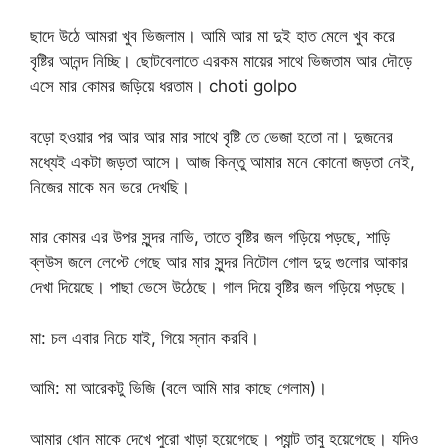
ছাদে উঠে আমরা খুব ভিজলাম। আমি আর মা দুই হাত মেলে খুব করে
বৃষ্টির আনন্দ নিচ্ছি। ছোটবেলাতে এরকম মায়ের সাথে ভিজতাম আর দৌড়ে
এসে মার কোমর জড়িয়ে ধরতাম। choti golpo
বড়ো হওয়ার পর আর আর মার সাথে বৃষ্টি তে ভেজা হতো না। দুজনের
মধ্যেই একটা জড়তা আসে। আজ কিন্তু আমার মনে কোনো জড়তা নেই,
নিজের মাকে মন ভরে দেখছি।
মার কোমর এর উপর সুন্দর নাভি, তাতে বৃষ্টির জল গড়িয়ে পড়ছে, শাড়ি
ব্লউস জলে লেপ্টে গেছে আর মার সুন্দর নিটোল গোল দুদু গুলোর আকার
দেখা দিয়েছে। পাছা ভেসে উঠেছে। গাল দিয়ে বৃষ্টির জল গড়িয়ে পড়ছে।
মা: চল এবার নিচে যাই, গিয়ে স্নান করবি।
আমি: মা আরেকটু ভিজি (বলে আমি মার কাছে গেলাম)।
আমার ধোন মাকে দেখে পুরো খাড়া হয়েগেছে। প্যান্ট তাবু হয়েগেছে। যদিও