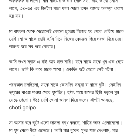
উফফফফ যা লাগে। মার মাইএর আকার গোল মত, তাই আরো সেক্সি
লাগে, ৩৪-৩৫ এর টানটান পাছা যখন দোলে তখন আমার অবস্থা খারাপ
হয় যায়।
মা বাথরুম থেকে বেরোলেই কোনো ছুতোয় নিজের ঘর থেকে বেরিয়ে মাকে
দেখি।মা আমাকে ছোট্ট হাসি দিয়ে নিজের বেডরুম গিয়ে দরজা দিয়ে দেয়।
তারপর ঘরে সব পরে বেরোয়।
আমি তখন স্নান এ যাই আর হাত মারি। তবে মাঝে মাঝে খুব এক ঘেয়ে
লাগে। ভাবি কি করে মাকে পাবো। একদিন ঘটে গেলো সেই ঘটনা।
গরমকাল চলছিলো, মাঝে মাঝে কোনদিন সন্ধ্যা বা রাতে বৃষ্টি। সেইদিন
দুপুরের খাওয়া দাওয়া সেরে ঘুমাচ্ছি। হঠাৎ গায়ে জলের ছিটা পড়লে ঘুম
ভেঙে গেলো। উঠে দেখি খোলা জানলা দিয়ে জলের ঝাপটা আসছে,
choti golpo
মা আমার ঘরে ছুটে এলো জানলা বন্ধ করতে, শাড়ির ভাজ এলোমেলো।
মা ঘুম থেকে উঠে এসেছে। আমি মার বুকের সুন্দর খাজ দেখলাম, মার