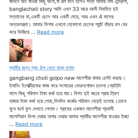
জীবনে ঘটে যাওয়া কিছু ঘটনা,যা গল্প মনে হলেও সত্য আমার নাম ঐন্দ্রিলা,
banglachati story আমি এখন 33 বছর বয়সী বিবাহিত দুই
সন্তানের মা,একটি ছেলে আর একটি মেয়ে, আর এখন 4 মাসের
অন্তঃসত্ত্বা। আমার ফিগার এখনো যেকোনো ছেলের প্যান্ট বাঁড়ার রস বের
করে ভিজিয়ে ...
Read more
স্বামীর জন্য গ্যাং ঠাপ খেতে বাধ্য হলাম
gangbang choti golpo new মালেশীয়া যাবার চেস্টা করছে।
ইদানিং ইলেক্ট্রিকের কাজ করে সংসারের ভোরনপোষন চলেনা।প্রতিটা
মাসে কিছু পরিমান টাকা কর্জ হয়ে যায়। বিগত দুই বছরে প্রায় ত্রিশ
হাজার টাকা কর্জ হয়ে গেছে,দিনদিন কর্জের পরিমান বেড়েই চলেছে।চোখে
মুখে ষর্ষে ফুল দেখতে পেলাম। গ্রামের একজন মালেশীয়া প্রবাসী
মালেশিয়ান ভিসা দেয়ার অপার দেয়ায় আমার স্বামীর মালেশীয়া যাওয়ার ইচ্ছা
...
Read more