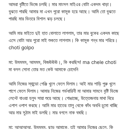
আমরা বৃষ্টিতে ভিজে চলছি। মার মাংসল মাইএর বোটা একদম খাড়া।
বুঝতে পারছি আমার মা এখন পুরো কামুক হয়ে আছে। আমি তো বুঝতে
পারছি মার ভিতরে বিশাল ঝড় চলছে।
আমি মার মাইতে দুই হাত বোলাতে লাগলাম, তার মার বুকের একদম কাছে
এসে বোটা আর পুরো মাই শুকতে লাগলাম। কি কামুক গন্ধ মার শরিরে।
choti golpo
মা: উমমমম, আমমম, বিজঊঊঊ।, কি করছিস! ma chele choti
মা বলল সোনা তোর মত কেউ আমাকে চোদেনি
আমি নিজের স্যান্ডো গেঞ্জি খুলে ফেলে দিলাম। আই মার শাড়ি পুরু খুলে
পাশে ফেলে দিলাম। আমার নিজের গর্ভধারিনী মা আমার সামনে বৃষ্টি ভিজে
লেপ্টে যাওয়া হলুদ সায়া শুয়ে আছে। গোঙাচ্ছে, উত্তেজনায় মাথা ধিরে
এপাশ ওপাশ করছে। আমি মার হাতের তালু থেকে কাঁধ অবধি চুমো খাচ্ছি
আর মার সুঠাম মাই ডলছি। মার বগলে নাক ঘষছি।
মা: আআআআ, উমমমম, ছাড় আমাকে, তুই আমার নিজের ছেলে, কি