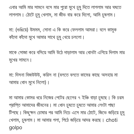
এবার আমি মার সামনে বসে মার পুরো মুখে চুমু দিতে লাগলাম আর ঘষতে
লাগলাম। ঠোটে চুমু খেলাম, মা জীভ বার করে দিলো, আমি চুষলাম।
মা: (গুঙিয়ে) উমমম, সোনা এ কি করে ফেললাম আমরা। বলে কামুক
কাঁদো কাঁদো মুখে আমার সাথে চুমু খেয়ে চললো।
মাকে সোজা করে বসিয়ে আমি উঠে দাড়ালাম আর ধোনটা এগিয়ে দিলাম মার
মুখের সামনে।
মা: দিসনা বিজউউউ, করিস না (বলতে বলতে কামের কাছে অসহায় মা
আমার ধোন মুখে নিলো)।
মা আমার কোমর ধরে নিজের পেটের ছেলের ৭ ইঞ্চি বাড়া চুষছে। কি চরম
প্রাপ্তি আমাদের জীবনের। মা ধোন চুষতে চুষতে আমার লেংটা পাছা
টিপছে। কিছুক্ষন চোষার পর আমি নিচে এসে মার ঠোটে, জিভে জড়িয়ে চুমু
খেলাম, চুষলাম। মা আমার গলা, পিঠে জড়িয়ে আদর করছে। choti
golpo