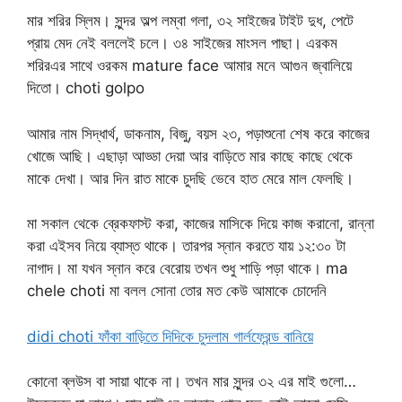
মার শরির স্লিম। সুন্দর অল্প লম্বা গলা, ৩২ সাইজের টাইট দুধ, পেটে
প্রায় মেদ নেই বললেই চলে। ৩৪ সাইজের মাংসল পাছা। এরকম
শরিরএর সাথে ওরকম mature face আমার মনে আগুন জ্বালিয়ে
দিতো। choti golpo
আমার নাম সিদ্ধার্থ, ডাকনাম, বিজু, বয়স ২৩, পড়াশুনো শেষ করে কাজের
খোজে আছি। এছাড়া আড্ডা দেয়া আর বাড়িতে মার কাছে কাছে থেকে
মাকে দেখা। আর দিন রাত মাকে চুদছি ভেবে হাত মেরে মাল ফেলছি।
মা সকাল থেকে ব্রেকফাস্ট করা, কাজের মাসিকে দিয়ে কাজ করানো, রান্না
করা এইসব নিয়ে ব্যাস্ত থাকে। তারপর স্নান করতে যায় ১২:৩০ টা
নাগাদ। মা যখন স্নান করে বেরোয় তখন শুধু শাড়ি পড়া থাকে। ma
chele choti মা বলল সোনা তোর মত কেউ আমাকে চোদেনি
didi choti ফাঁকা বাড়িতে দিদিকে চুদলাম গার্লফ্রেন্ড বানিয়ে
কোনো ব্লউস বা সায়া থাকে না। তখন মার সুন্দর ৩২ এর মাই গুলো…