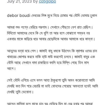
July 21, 2023
by
cotigolpo
debor boudi দেবরের লিঙ্গ মুখে নিয়ে চোষার পর বৌদি ভোদায় ঢুকাল
আমরা শুভ লগ্নে বেরিয়ে পরলাম। সেখানে পৌছতে বেশ রাত য়েছিল।
দিদিতো আমাদের দেখে কি যে খুশি তা আর বলে বোঝানো সম্ভব নয়
একবার মাকে জড়িয়ে ধরে আবার ছোড়দিকে আবার আমাকে ধরে কান্না।
আনন্দের বন্যা বয়ে গেল। জামাই বাবু ধমকে উঠলেন কি ব্যাপার ওদের চান
খাবারের জোগার করবে নাকি হাউ মাউ করলেই চলবে। জামাই বাবুর এক
বৌদি আছে সেখানে দাদা চাকরিতে বদলি হয়ে দিল্লি গেছে তিন মাস
আগে।
সেই বৌদি এগিয়ে এসে বলল আহা ঠাকুরপো তুমি অমন করোনাতো আমি
দেখছি কত দিন পরে বেচারি মা ভাই বোনদের পেয়েছে অমনতো হবেই আমি
দেখছি তুমি ভেবোনা।
আসেন মাসিমা বলে মাকে চান ঘর দেখিয়ে দিল মা বের হবার পর আমরা