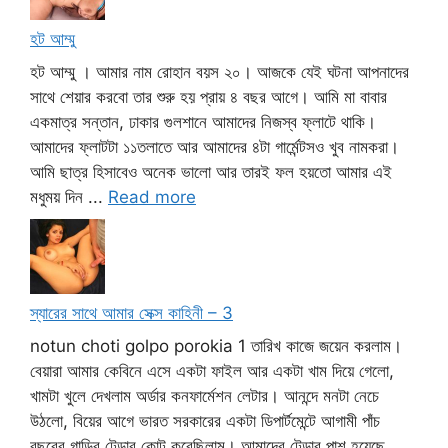
হট আম্মু
হট আম্মু । আমার নাম রোহান বয়স ২০। আজকে যেই ঘটনা আপনাদের
সাথে শেয়ার করবো তার শুরু হয় প্রায় ৪ বছর আগে। আমি মা বাবার
একমাত্র সন্তান, ঢাকার গুলশানে আমাদের নিজস্ব ফ্লাটে থাকি।
আমাদের ফ্লাটটা ১১তলাতে আর আমাদের ৪টা গার্মেন্টসও খুব নামকরা।
আমি ছাত্র হিসাবেও অনেক ভালো আর তারই ফল হয়তো আমার এই
মধুময় দিন ...
Read more
স্যারের সাথে আমার সেক্স কাহিনী – 3
notun choti golpo porokia 1 তারিখ কাজে জয়েন করলাম।
বেয়ারা আমার কেবিনে এসে একটা ফাইল আর একটা খাম দিয়ে গেলো,
খামটা খুলে দেখলাম অর্ডার কনফার্মেশন লেটার। আনন্দে মনটা নেচে
উঠলো, বিয়ের আগে ভারত সরকারের একটা ডিপার্টমেন্টে আগামী পাঁচ
বছরের গাড়ির টেন্ডার কোট করেছিলাম। আমাদের টেন্ডার পাশ হয়েছে,