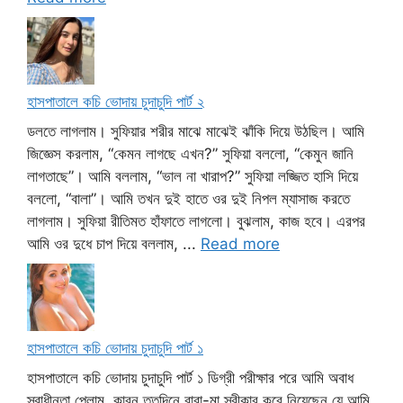
হাসপাতালে কচি ভোদায় চুদাচুদি পার্ট ২
ডলতে লাগলাম। সুফিয়ার শরীর মাঝে মাঝেই ঝাঁকি দিয়ে উঠছিল। আমি
জিজ্ঞেস করলাম, “কেমন লাগছে এখন?” সুফিয়া বললো, “কেমুন জানি
লাগতাছে”। আমি বললাম, “ভাল না খারাপ?” সুফিয়া লজ্জিত হাসি দিয়ে
বললো, “বালা”। আমি তখন দুই হাতে ওর দুই নিপল ম্যাসাজ করতে
লাগলাম। সুফিয়া রীতিমত হাঁফাতে লাগলো। বুঝলাম, কাজ হবে। এরপর
আমি ওর দুধে চাপ দিয়ে বললাম, ...
Read more
হাসপাতালে কচি ভোদায় চুদাচুদি পার্ট ১
হাসপাতালে কচি ভোদায় চুদাচুদি পার্ট ১ ডিগ্রী পরীক্ষার পরে আমি অবাধ
স্বাধীনতা পেলাম, কারন ততদিনে বাবা-মা স্বীকার করে নিয়েছেন যে আমি