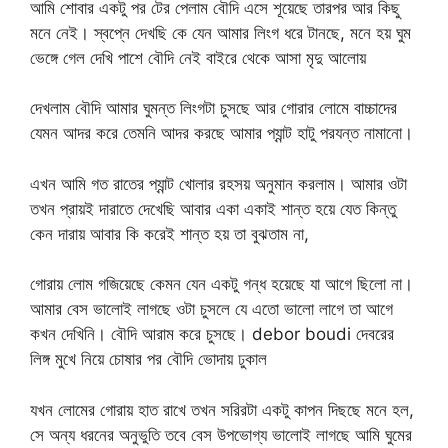
আমি শোবার একটু পর টের পেলাম বৌদি এসে শূয়েছে তারপর আর কিছু
মনে নেই। স্বপ্নে দেখছি কে যেন আমার লিংগ ধরে টানছে, মনে হয় ঘুম
ভেঙ্গে গেল দেখি পাশে বৌদি নেই বাইরে থেকে আসা মৃদু আলোয়
দেখলাম বৌদি আমার ঘুমন্ত লিংগটা চুসছে আর গোরার লোমে বাচ্চাদের
যেমন আদর করে তেমনি আদর করছে আমার প্যান্ট হাটু পরযন্ত নামানো।
এখন আমি গত রাতের প্যান্ট খোলার রহসয় অনুমান করলাম। আমার ওটা
তখন প্রায়ই দারাতে দেখেছি আবার একা একাই শান্ত হয়ে যেত কিন্তু
কেন দারায় আবার কি করেই শান্ত হয় তা বুঝতাম না,
গোরায় লোম গজিয়েছে কেমন যেন একটু গন্ধ হয়েছে যা আগে ছিলো না।
আমার বেস ভালোই লাগছে ওটা চুসলে যে এতো ভালো লাগে তা আগে
কখন দেখিনি। বৌদি আরাম করে চুসছে। debor boudi দেবরের
লিঙ্গ মুখে নিয়ে চোষার পর বৌদি ভোদায় ঢুকাল
যখন লোমের গোরায় হাত রাখে তখন সরিরটা একটু কাপন দিছছে মনে হল,
সে অন্য ধরনের অনুভুতি তবে বেস উপভোগ্য ভালোই লাগছে আমি ঘুমের