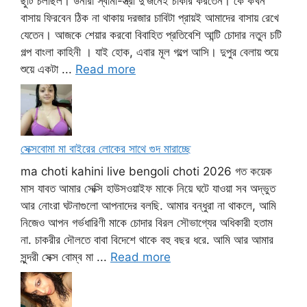
ছুটি চলছিল। উনারা স্বামী-স্ত্রী দু’জনেই চাকরি করতেন। কে কখন
বাসায় ফিরবেন ঠিক না থাকায় দরজার চাবিটা প্রায়ই আমাদের বাসায় রেখে
যেতেন। আজকে শেয়ার করবো বিবাহিত প্রতিবেশি আন্টি চোদার নতুন চটি
গল্প বাংলা কাহিনী । যাই হোক, এবার মূল গল্পে আসি। দুপুর বেলায় শুয়ে
শুয়ে একটা ...
Read more
সেক্সবোমা মা বাইরের লোকের সাথে গুদ মারাচ্ছে
ma choti kahini live bengoli choti 2026 গত কয়েক
মাস যাবত আমার সেক্সি হাউসওয়াইফ মাকে নিয়ে ঘটে যাওয়া সব অদ্ভুত
আর নোংরা ঘটনাগুলো আপনাদের বলছি. আমার বন্ধুরা না থাকলে, আমি
নিজেও আপন গর্ভধারিণী মাকে চোদার বিরল সৌভাগ্যের অধিকারী হতাম
না. চাকরীর দৌলতে বাবা বিদেশে থাকে বহু বছর ধরে. আমি আর আমার
সুন্দরী সেক্স বোম্ব মা ...
Read more