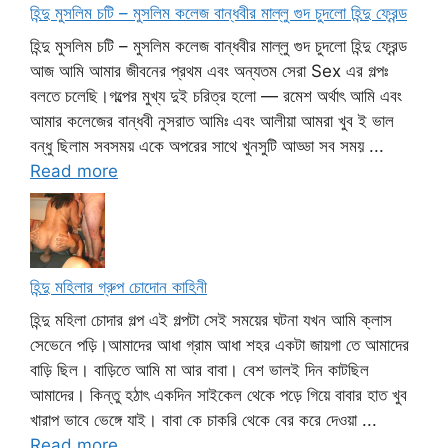
হিন্দু মুসলিম চটি – মুসলিম কলেজ বান্ধবীর মাল্লু গুদ চুদলো হিন্দু ফ্রেন্ড
হিন্দু মুসলিম চটি – মুসলিম কলেজ বান্ধবীর মাল্লু গুদ চুদলো হিন্দু ফ্রেন্ড
আজ আমি আমার জীবনের প্রথম এবং অন্যতম সেরা Sex এর গল্পঃ
বলতে চলেছি।গল্পের মুখ্য দুই চরিত্র হলো — রমেশ অর্থাৎ আমি এবং
আমার কলেজের বান্ধবী নুসরাত আমিঃ এবং আলীয়া আমরা খুব ই ভাল
বন্ধু ছিলাম সবসময় একে অপরের সাথে খুনসুটি আড্ডা সব সময় ...
Read more
হিন্দু মহিলার গ্রুপ চোদোন কাহিনী
হিন্দু মহিলা চোদার গল্প এই গল্পটা সেই সময়ের ঘটনা যখন আমি ক্লাস
সেভেনে পড়ি।আমাদের আধা গ্রাম আধা শহর একটা জায়গা তে আমাদের
বাড়ি ছিল। বাড়িতে আমি মা আর বাবা। বেশ ভালই দিন কাটছিল
আমাদের। কিন্তু হঠাৎ একদিন সাইকেল থেকে পড়ে গিয়ে বাবার হাত খুব
খারাপ ভাবে ভেঙ্গে যাই। বাবা কে চাকরি থেকে বের করে দেওয়া ...
Read more