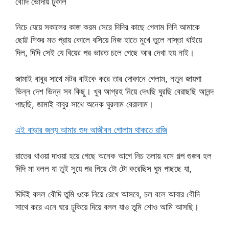
বৌদি ভোদায় ঢুকাল
নিচে যেয়ে সকালের কাজ করম সেরে দিদির কাছে গেলাম দিদি আমাকে
ছোট্ট শিশুর মত প্রায় কোলে বসিয়ে নিজ হাতে মুখে তুলে নাস্তা খাইয়ে
দিল, দিদি সেই যে বিয়ের পর ভারত চলে গেছে আর দেখা হয় নাই।
জামাই বাবুর সাথে মটর বাইকে করে তার দোকানে গেলাম, নতুন জায়গা
ভিন্ন দেশ ভিন্ন সব কিছু। খুব আগ্রহ নিয়ে দেখছি ঘুরছি বেরাছছি আনন্দ
পাছছি, জামাই বাবুর সাথে অনেক ঘুরলাম বেরালাম।
এই বাড়ার জন্য আমার গুদ আজীবন গোলাম থাকতে রাজি
রাতের খাওয়া দাওয়া হয়ে গেছে অনেক আগে নিচ তলায় বসে গল্প গুজব হল
দিদি মা বলল যা তুই সুয়ে পর গিয়ে টো টো করেছিস ঘুম পাছছে যা,
দিদিই বলল বৌদি তুমি ওকে নিয়ে রেখে আসবে, চল বলে আবার বৌদি
সাথে করে এনে ঘরে ঢুকিয়ে দিয়ে বলল যাও তুমি শোও আমি আসছি।