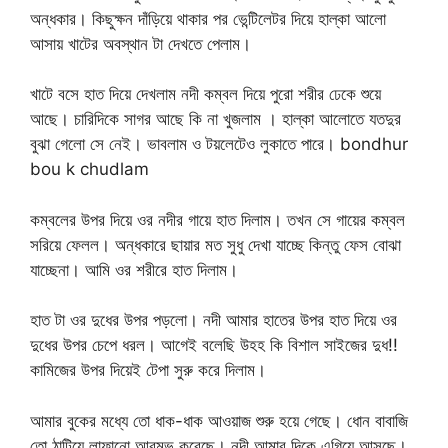
অন্ধকার। কিছুক্ষন দাঁড়িয়ে থাকার পর ভেন্টিলেটর দিয়ে হাল্কা আলো
আসায় খাটের অবস্থান টা দেখতে পেলাম।
খাটে বসে হাত দিয়ে দেখলাম নদী কম্বল দিয়ে পুরো শরীর ঢেকে শুয়ে
আছে। চারিদিকে সাগর আছে কি না খুজলাম । হাল্কা আলোতে যতদুর
বুঝা গেলো সে নেই। ভাবলাম ও টয়লেটেও লুকাতে পারে। bondhur
bou k chudlam
কম্বলের উপর দিয়ে ওর নদীর গায়ে হাত দিলাম। তখন সে গায়ের কম্বল
সরিয়ে ফেলল। অন্ধকারে ছায়ার মত সুধু দেখা যাচ্ছে কিন্তু ফেস বোঝা
যাচ্ছেনা। আমি ওর শরীরে হাত দিলাম।
হাত টা ওর দুধের উপর পড়লো। নদী আমার হাতের উপর হাত দিয়ে ওর
দুধের উপর চেপে ধরল। আগেই বলেছি উহহ কি বিশাল সাইজের দুধ!!
কামিজের উপর দিয়েই টেপা সুরু করে দিলাম।
আমার বুকের মধ্যে তো ধাক-ধাক আওয়াজ শুরু হয়ে গেছে। ধোন বাবাজি
তো ঠাটিয়ে লাফানো আরম্ভ করেছে। নদী আমার দিকে এগিয়ে আসছে।