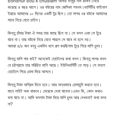
bondhur bou k chudlam আমার বন্ধুর নাম রাকিব।বিয়ে
করেছে ৪ বছর আগে। ওর বউয়ের নাম জেসিকা শবনম।ভার্সিটির ফাইনাল
ইয়ারে আমাদের ১০ দিনের একটি টুর ছিল। তো সাগর ওর বউকে আমাদের
সাথে নিয়ে যেতে চাইল।
কিন্তু চাঁদার টাকা ঐ সময় তার কাছে ছিল না। সে বলল একা সে টুরে
যাবে না। তার বউকে নিয়ে যেতে পারলে সে যাবে না হলে নয়।
আমরা ৪/৫ জন বন্ধু একদিন বসে গল্প করছিলাম টুরে গিয়ে মাগি চুদব।
কিন্তু মাগি পাব কই? অনেকেই হোটেলের কথা বলল। কিন্তু সাগর বলল
যে চট্টগ্রামে তার পরিচিত মাগি আছে। ইউনিভার্সিটি তে পড়ে। সে বললে
হোটেলে গিয়ে চোদা দিয়ে আসবে।
কিন্তু টাকা অগ্রিম দিতে হবে। আর অন্ধকারে চোদাচুদি করতে হবে।
মানে লাইট অফ থাকবে। মেয়েকে দেখা যাবেনা।এমন কি, কোন কথাও
বলা যাবে না। আমি বললাম টাকা দিয়ে মাগি চুদব আর দেখবনা? কথা বলব
না?