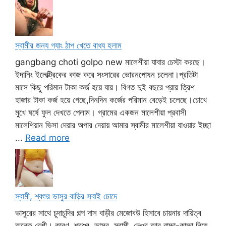
স্বামীর জন্য গ্যাং ঠাপ খেতে বাধ্য হলাম
gangbang choti golpo new মালেশীয়া যাবার চেস্টা করছে।
ইদানিং ইলেক্ট্রিকের কাজ করে সংসারের ভোরনপোষন চলেনা।প্রতিটা
মাসে কিছু পরিমান টাকা কর্জ হয়ে যায়। বিগত দুই বছরে প্রায় ত্রিশ
হাজার টাকা কর্জ হয়ে গেছে,দিনদিন কর্জের পরিমান বেড়েই চলেছে।চোখে
মুখে ষর্ষে ফুল দেখতে পেলাম। গ্রামের একজন মালেশীয়া প্রবাসী
মালেশিয়ান ভিসা দেয়ার অপার দেয়ায় আমার স্বামীর মালেশীয়া যাওয়ার ইচ্ছা
...
Read more
স্বামী, শ্বশুর ভাসুর বাড়ির সবাই চোদে
ভাসুরের সাথে চুদাচুদির গল্প দাস বাড়ীর মেজোবউ হিসাবে চায়নার দায়িত্ব
অনেক বেশী। কারণ, শ্বশুর, ভাসুর, স্বামী, দেওর আর বাচ্চা-কাচ্চা নিয়ে