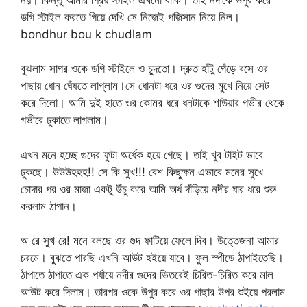
ডগি স্টাইল করতে গিয়ে দেখি সে নিজেই পজিসান নিয়ে নিল।
bondhur bou k chudlam
বুঝলাম সাগর ওকে ডগি স্টাইলে ও চুদতো। দ্রুত হাঁটু গেঁড়ে বসে ওর
পাছায় ধোন ঘেঁষতে লাগ্লাম।সে ধোনটা ধরে ওর গুদের মুখে নিয়ে সেট
করে দিলো। আমি দুই হাতে ওর কোমর ধরে ধনটাকে শাউয়ার গভীর থেকে
গভীরে ঢুকাতে লাগলাম।
এখন মনে হচ্ছে গুদের ফুটা অর্ধেক হয়ে গেছে। তাই খুব টাইট ভাবে
ঢুকছে। উউউহহহ!! সে কি সুখ!!! বেশ কিছুক্ষন এভাবে মনের সুখে
চোদার পর ওর মাজা একটু উঁচু করে আমি অর্ধ দাঁড়িয়ে নদীর ঘার ধরে শুরু
করলাম ঠাপান।
অ রে সুখ রে! মনে বলছে ওর গুদ ফাটিয়ে ফেলে দিব। উত্তেজনা আমার
চরমে। বুঝতে পারছি এখনি আউট হইয়ে যাবে। ফুল স্পীডে ঠাপাইতেছি।
ঠাপাতে ঠাপাতে এক পর্যায়ে নদীর গুদের ভিতরেই চিরিত-চিরিত করে মাল
আউট করে দিলাম। তারপর ওকে উপুর করে ওর পাছার উপর শুইয়ে পরলাম