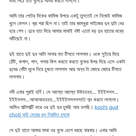
মাথা পিঠে হাত বুলিয়ে আদর করতে লাগলো।
আমি তার পেটের দিকের কামিজ উপরে একটু তুলতেই সে নিজেই কামিজ
খুলে ফেলল। ব্রা পরা ছিল না। তাই তার জাম্বুরা সাইজের দুধ দুটা বের
হয়ে গেল। দুধে হাত দিয়ে আমার মাথাই নষ্ট! এতো বড় দুধ হাতের মধ্যে
আঁটছেই না।
দুই হাতে দুই দুধ আটা সানার মত টিপতে লাগলাম। ওকে সুইয়ে দিয়ে
ঠোঁট, কপাল, গাল, গলায় কিস করতে করতে বুকের উপর দিয়ে এসে একটা
দুধের বোঁটা মুখে নিয়ে চুষতে লাগলাম আর অন্য টা জোরে জোরে টিপতে
লাগলাম।
নদী এবার পুরাই হর্নি। সে আস্তে আস্তে উউহহহহ… ইইইসসস…
ইইইসসস…আআআহহহহ…ইইইইসসসসস!!! শব্দ করতে লাগলো।
আমিও পাল্টাপাল্টি করে ওর দুই দুধ চুষছি আর ডলছি।
kochi gud
choti কচি মেয়ের গুদ নিয়মিত চুদবো
সে দুই হাতে আমার মাথা ওর বুকে চেপে ধরছে বারবার। এবার আমি