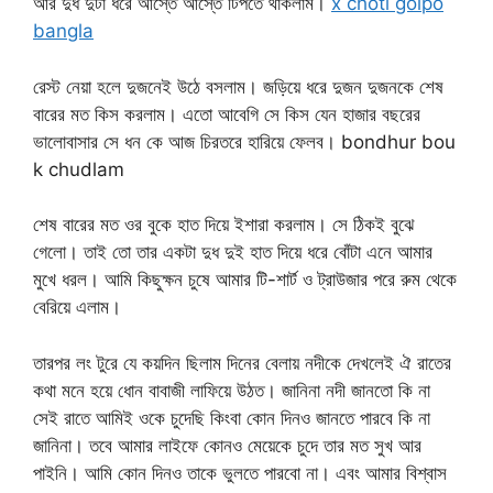
আর দুধ দুটা ধরে আস্তে আস্তে টিপতে থাকলাম।
x choti golpo
bangla
রেস্ট নেয়া হলে দুজনেই উঠে বসলাম। জড়িয়ে ধরে দুজন দুজনকে শেষ
বারের মত কিস করলাম। এতো আবেগি সে কিস যেন হাজার বছরের
ভালোবাসার সে ধন কে আজ চিরতরে হারিয়ে ফেলব। bondhur bou
k chudlam
শেষ বারের মত ওর বুকে হাত দিয়ে ইশারা করলাম। সে ঠিকই বুঝে
গেলো। তাই তো তার একটা দুধ দুই হাত দিয়ে ধরে বোঁটা এনে আমার
মুখে ধরল। আমি কিছুক্ষন চুষে আমার টি-শার্ট ও ট্রাউজার পরে রুম থেকে
বেরিয়ে এলাম।
তারপর লং টুরে যে কয়দিন ছিলাম দিনের বেলায় নদীকে দেখলেই ঐ রাতের
কথা মনে হয়ে ধোন বাবাজী লাফিয়ে উঠত। জানিনা নদী জানতো কি না
সেই রাতে আমিই ওকে চুদেছি কিংবা কোন দিনও জানতে পারবে কি না
জানিনা। তবে আমার লাইফে কোনও মেয়েকে চুদে তার মত সুখ আর
পাইনি। আমি কোন দিনও তাকে ভুলতে পারবো না। এবং আমার বিশ্বাস