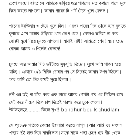
চেপে ধরছে।হঠাত সে আমাকে জড়িয়ে ধরে পাগলের মত কপালে গালে মুখে
কিস করতে লাগলো। আমার গায়ের টি শার্ট টেনে খুলে ফেলল।
পরনের ট্রাউজার ও টেনে খুলে দিল। এরপর পায়ের দিক থেকে হাত বুলাতে
বুলাতে এসে আমার উত্থিত ধোন চেপে ধরল। কোনও ভনিতা না করে
ধোনটা মুখে নিয়ে চুষতে লাগলো। মাথাই নষ্ট!! আমিতো শেষ! মনে হচ্ছে
ধোনটা আমার ও গিলেই ফেলবে!
চুষছে আর আমার বিচি দুইটাতে সুড়সুড়ি দিচ্ছে। সুখে আমি পাগল হয়ে
যাচ্ছি। এভাবে ৩/৪ মিনিট চোষার পর সে নিজেই আমার উপর উঠলো।
আর আমি তো চিত হয়েই সুয়ে ছিলাম।
নদী ওর দুই পা ফাঁক করে এক হাতে আমার ধোনটা ধরে ওর পিচ্ছিল গুদে
সেট করে নীচের দিকে চাপ দিতেই পরপর করে ঢুকে গেলো।
উউউহহহহ……… কিজে সুখ!! bondhur bou k chudlam
সে প্রচণ্ড গতিতে কোমর উঠানামা করতে লাগ্ল।আর আমি ওর মাংসল
পাছায় দুই হাত দিয়ে নারছিলাম।মাঝে মাঝে পাছা চেপে ধরে নীচ থেকে