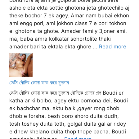
Bondhura aj ami je golpota bolte jacchi seta
ashole eta ekta sottie ghotona jeta ghotechilo aj
theke bochor 7 ek agey. Amar nam bubai ekhon
ami engg pori, ami jokhon class 7 e pori tokhon
ei ghotona ta ghote. Amader family 3joner ami,
ma, baba amra kolkatar sohortolite thaki
amader bari ta ektala ekta ghore ...
Read more
সেক্সি বৌদির ভোদা ফাক করে চুদলাম
সেক্সি বৌদির ভোদা ফাক করে চুদলাম বৌদিকে চোদার গল্প Boudi er
katha ar ki bolbo, agey ektu bornona dei, Boudi
ek bachchar ma, ektu balki,gayer rong dhob
dhob e forsha, besh boro shoro duita dudh,
tosh toshey duita toth, golgal duita gal ar ridoy
e dhew khelano duita thop thope pacha. Boudi