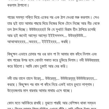
করলাম ঠাপানো।
গায়ের সমস্ত শক্তি দিয়ে একের পর এক ঠাপ দেওয়া শুরু করলাম। সেও
তার দুই হাত আমার পাছায় দিয়ে নিজের দিকে টেনে নিচ্ছে আর নীচ থেকে
তল ঠাপ দিচ্ছে। উউউহহহহ!! কি যে সুখ!!! বিরাম হীন ঠাপিয়ে চলেছি
আর দুই জনেই আস্তে আস্তে ইইইসসসস… উউহহুউউউ…
আআআহহহহ…অহহহ… ইইইইহহহ… করছি।
কিছুক্ষন এভাবে চোদার পর ওর ডান পা টা আমার বাম কাঁধে নিলাম এবং
বাম পায়ের উপর বসে ধোনটা পকাত করে ঢুকিয়ে দিলাম। নদী উউউহুহুহুহু
করে উঠলো। আমি ধোন ঢুকাই আর বের করি।
নদী তার তালে তালে উরেহ্‌… উউরেহ্‌হ্‌… উউউরেহ্‌হ্‌হ্‌ উউউউরেহহহ…
করছে। কিছুক্ষন পর বাম পা কাঁধে নিয়ে একই ভাবে চুদতে লাগ্লাম।
উত্তেজনায় মাল বারবার আমার মাথায় এসে যাচ্ছে।
কোন মতে আটকিয়ে রাখছি। বুঝতে পারছি আর বেশিক্ষন থাকা সম্ভব
নয়। কিন্তু আমার প্রিয় স্টাইল এখনো বাঁকি। তাই নদীকে উপুর করে