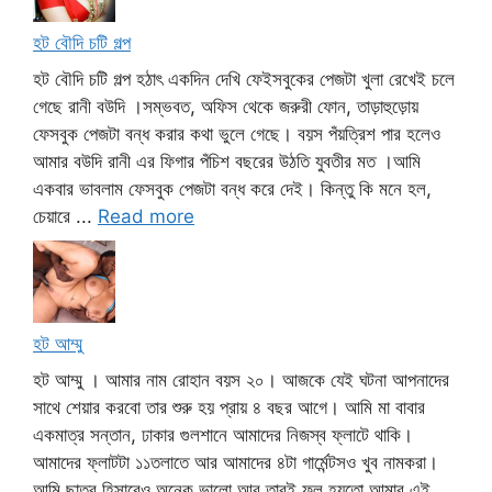
হট বৌদি চটি গল্প
হট বৌদি চটি গল্প হঠাৎ একদিন দেখি ফেইসবুকের পেজটা খুলা রেখেই চলে
গেছে রানী বউদি ।সম্ভবত, অফিস থেকে জরুরী ফোন, তাড়াহুড়োয়
ফেসবুক পেজটা বন্ধ করার কথা ভুলে গেছে। বয়স পঁয়ত্রিশ পার হলেও
আমার বউদি রানী এর ফিগার পঁচিশ বছরের উঠতি যুবতীর মত ।আমি
একবার ভাবলাম ফেসবুক পেজটা বন্ধ করে দেই। কিন্তু কি মনে হল,
চেয়ারে ...
Read more
হট আম্মু
হট আম্মু । আমার নাম রোহান বয়স ২০। আজকে যেই ঘটনা আপনাদের
সাথে শেয়ার করবো তার শুরু হয় প্রায় ৪ বছর আগে। আমি মা বাবার
একমাত্র সন্তান, ঢাকার গুলশানে আমাদের নিজস্ব ফ্লাটে থাকি।
আমাদের ফ্লাটটা ১১তলাতে আর আমাদের ৪টা গার্মেন্টসও খুব নামকরা।
আমি ছাত্র হিসাবেও অনেক ভালো আর তারই ফল হয়তো আমার এই