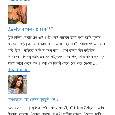
হিন্দু মহিলার গ্রুপ চোদোন কাহিনী
হিন্দু মহিলা চোদার গল্প এই গল্পটা সেই সময়ের ঘটনা যখন আমি ক্লাস
সেভেনে পড়ি।আমাদের আধা গ্রাম আধা শহর একটা জায়গা তে আমাদের
বাড়ি ছিল। বাড়িতে আমি মা আর বাবা। বেশ ভালই দিন কাটছিল
আমাদের। কিন্তু হঠাৎ একদিন সাইকেল থেকে পড়ে গিয়ে বাবার হাত খুব
খারাপ ভাবে ভেঙ্গে যাই। বাবা কে চাকরি থেকে বের করে দেওয়া ...
Read more
হাসপাতালে কচি ভোদায় চুদাচুদি পার্ট ২
ডলতে লাগলাম। সুফিয়ার শরীর মাঝে মাঝেই ঝাঁকি দিয়ে উঠছিল। আমি
জিজ্ঞেস করলাম, “কেমন লাগছে এখন?” সুফিয়া বললো, “কেমুন জানি