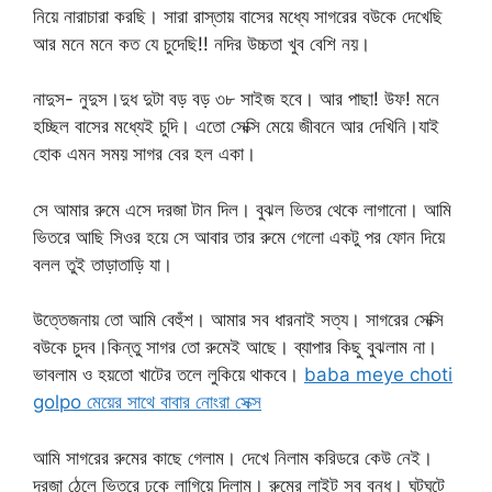
নিয়ে নারাচারা করছি। সারা রাস্তায় বাসের মধ্যে সাগরের বউকে দেখেছি
আর মনে মনে কত যে চুদেছি!! নদির উচ্চতা খুব বেশি নয়।
নাদুস- নুদুস।দুধ দুটা বড় বড় ৩৮ সাইজ হবে। আর পাছা! উফ! মনে
হচ্ছিল বাসের মধ্যেই চুদি। এতো সেক্সি মেয়ে জীবনে আর দেখিনি।যাই
হোক এমন সময় সাগর বের হল একা।
সে আমার রুমে এসে দরজা টান দিল। বুঝল ভিতর থেকে লাগানো। আমি
ভিতরে আছি সিওর হয়ে সে আবার তার রুমে গেলো একটু পর ফোন দিয়ে
বলল তুই তাড়াতাড়ি যা।
উত্তেজনায় তো আমি বেহুঁশ। আমার সব ধারনাই সত্য। সাগরের সেক্সি
বউকে চুদব।কিন্তু সাগর তো রুমেই আছে। ব্যাপার কিছু বুঝলাম না।
ভাবলাম ও হয়তো খাটের তলে লুকিয়ে থাকবে।
baba meye choti
golpo মেয়ের সাথে বাবার নোংরা সেক্স
আমি সাগরের রুমের কাছে গেলাম। দেখে নিলাম করিডরে কেউ নেই।
দরজা ঠেলে ভিতরে ঢুকে লাগিয়ে দিলাম। রুমের লাইট সব বন্ধ। ঘুটঘুটে