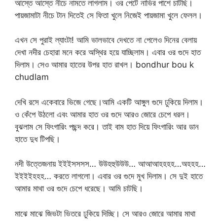
আস্তে আস্তে নীচে নামতে লাগলাম। ওর পেটে নাভির পাশে চাটছি।
পায়জামাটা নীচে টান দিতেই সে ফিতা খুলে নিজেই পায়জামা খুলে ফেলল।
এখন সে পুরাই ল্যাংটা! আমি ভালভাবে দেখতে না পেলেও দিনের বেলায়
দেখা নদীর চেহারা মনে করে অস্থির হয়ে যাচ্ছিলাম। এবার ওর গুদে হাত
দিলাম। সেও আমার হাতের উপর হাত রাখল। bondhur bou k
chudlam
দেখি রসে একেবারে ভিজে গেছে।আমি একটি আঙ্গুল গুদে ঢুকিয়ে দিলাম।
ও কেঁপে উঠলো এবং আমার হাত ওর গুদে আরও জোরে চেপে ধরল।
বুঝলাম সে ফিংগারিং পছন্দ করে। তাই বাম হাত দিয়ে ফিংগারিং আর ডান
হাতে দুধ টিপছি।
নদী উত্তেজনায় ইইইসসসস… উউহহুউউউ… আআআহহহহ…অহহহ…
ইইইইহহহ… করতে লাগলো। এবার ওর গুদে মুখ দিলাম। সে দুই হাতে
আমার মাথা ওর গুদে চেপে ধরেছে। আমি চাটছি।
মাঝে মাঝে জিভটা ভিতরে ঢুকিয়ে দিচ্ছি। সে আরও জোরে আমার মাথা