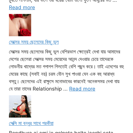
চুষতে লাগলাম, যার ফলে ওর খয়েরী বোঁটা গুলো ফুলে আঙ্গুরের মত ...
Read more
সেক্সের সময় ছেলেদের কিছু ভুল
সেক্সের সময় ছেলেদের কিছু ভুল বেশিরভাগ ক্ষেত্রেই দেখা যায় আমাদের
দেশের ছেলেরা সেক্সের সময় মেয়েদের আনন্দ দেওয়ার চেয়ে তাদেরকে
লোভনীয় খাদ্যের মত গপাগপ গিলতেই বেশি পছন্দ করে। তাই এদেশের বহু
মেয়ের কাছে (সবাই নয়) চরম যৌন সুখ পাওয়া যেন এক বহু আরাধ্য
বস্তু। ছেলেদের এই রাক্ষুসে মনোভাবের কারনেই অনেকসময় দেখা যায়
যে তারা তাদের Relationship ...
Read more
সেক্সি মা বন্ধুর সাথে পরকীয়া