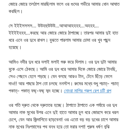
জোরে জোরে তলঠাপ মারছিলাম ফলে ওর গুদের গভীরে আমার ধোন আঘাত
করছিল।
সে ইইইসসসস… উউহহুউউউ…আআআহহহহ…অহহহ…
ইইইইহহহ…করছে আর জোরে জোরে ঠাপাচ্ছে। তারপর আমার দুই হাত
ধরে এনে ওর দুধে রাখল। বুঝতে পারলাম আমার চোদা ওর খুব পছন্দ
হয়েছে।
আমিও নদীর দুধ ধরে দলাই মলাই শুরু করে দিলাম। ওর দুধ দুটা আমার
বুকে এসে ঠেকছে। আমি ওর দুধ ধরে আমার দিকে জোরে জোরে টানছি,
সেও পেছনে হেলে পড়ছে। যেন বলছে আরও টান, টেনে ছিঁড়ে ফেলে
দাও!! আর পাছার ঠাপ তো চলছে ননস্টপ। রুমের মধ্যে শুধু পচাত্‌- পচাত্‌
পকাত্‌- পকাত্‌ ফছ্‌-ফছ্‌ সব্দ হচ্ছে।
নোংরা মাগির গ্রুপ রেপ চটি গল্প
ওর গতি দ্রুত থেকে দ্রুততর হচ্ছে। ঠাপাতে ঠাপাতে এক পর্যায়ে ওর দুধ
আমার নাক মুখের উপর এনে দুই হাতে আমার চুল ধরে জোরসে করে ধরল
চেপে, যেন আর জিন্দাগিতে ছাড়বেনা! ওর এতো বড় বড় দুধের চাপে আমার
নাক মুখের নিঃশ্বাসের পথ বন্ধ হয়ে তো মরার দশা! পুরুষ ধর্ষণ বুঝি