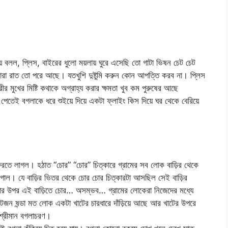
দিয়ে বলল, প্লিস, বাইরের ধুলো ময়লায় ঘুরে এসেছি তো গাটা ভিষন চেট চেট
ারা রাত তো পরে আছে। যতখুশি দুষ্টুমি করুন কোন আপত্তি করব না। প্লিস
ীর মুখের মিষ্টি কথাকে অগ্রাহ্য করার ক্ষমতা খুব কম পুরুষের আছে
 পেতেই বগলাকে ধরে শুইয়ে দিয়ে একটা ফ্লাইং কিস দিয়ে ঘর থেকে বেরিয়ে
িরতে লাগল। হঠাত “চোর” “চোর” চিত্কারে গ্রামের সব লোক বাড়ির থেকে
াগাল। যে বাড়ির ভিতর থেকে চোর চোর চিত্কারটা আসছিল সেই বাড়ির
র উপর এই বাড়িতে চোর… অসম্ভব… গ্রামের লোকেরা নিজেদের মধ্যে
টজন ষন্ডা মত লোক একটা খাটের চারধারে দাঁড়িয়ে আছে আর খাটের উপরে
 শ্রীমান বগলাচরণ।