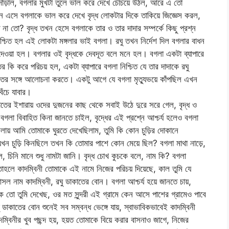
ঁড়াল, বগলার মুখটা তুলে ভাল করে দেখে চেঁচিয়ে উঠল, আরে এ তো
নে এসে বগলাকে ভাল করে দেখে বৃদ্ধ লোকটার দিকে তাকিয়ে জিজ্ঞেস করল,
তো? বৃদ্ধ তখন হেসে বগলাকে তার ও তার দাদার সম্পর্কে কিছু প্রশ্ন
িশ্চিত হল এই লোকটা মঙ্গলার ভাই বগলা। রঘু তখন নির্দেশ দিল বগলার বাধন
 দেওয়া হল। বগলার ওই বৃদ্ধকে দেবদূত বলে মনে হল। বগলা একটা ব্যাপারে
তের কি করে পরিচয় হল, একটা ব্যাপারে বগলা নিশ্চিত যে তার দাদাকে রঘু
াতের সঙ্গে আলোচনা করতে। একটু আগে যে বগলা মৃত্যুভয়ে কাঁপছিল এখন
েঁচে যাবার।
াতের ইশারায় ওদের দুজনের কাছ থেকে সবাই উঠে দুরে সরে গেল, বৃদ্ধ ও
লা বিবাহিত কিনা জানতে চাইল, বৃদ্ধের এই প্রশ্নে আশ্চর্য হলেও বগলা
ায় আমি তোমাকে ঘুরতে দেখেছিলাম, তুমি কি কোন চুড়ির দোকানে
 যখন চুড়ি কিনছিলে তখন কি তোমার পাশে কোন মেয়ে ছিল? বগলা মাথা নাড়ে,
, চিনি মানে শুধু নামটা জানি। বৃদ্ধ চোখ কুচকে বলে, নাম কি? বগলা
তাহলে কাদম্বিনী তোমাকে এই নামে নিজের পরিচয় দিয়েছে, কাল তুমি যে
সল নাম কাদম্বিনী, রঘু ডাকাতের বোন। বগলা আশ্চর্য হয়ে জানতে চায়,
ীকে তো তুমি দেখেছ, ওর মত সুন্দরী এই গ্রামে কেন আসে পাশের গ্রামেও পাবে
াকাতের বোন শুনেই সব সম্বন্ধ ভেঙ্গে যায়, স্বাভাবিকভাবেই কাদম্বিনী
ম্বিনীর খুব পছন্দ হয়, হয়ত তোমাকে বিয়ে করার বাসনাও জাগে, নিজের