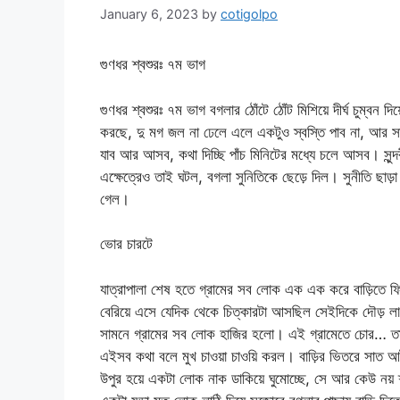
January 6, 2023
by
cotigolpo
গুণধর শ্বশুরঃ ৭ম ভাগ
গুণধর শ্বশুরঃ ৭ম ভাগ বগলার ঠোঁটে ঠোঁট মিশিয়ে দীর্ঘ চুম্বন 
করছে, দু মগ জল না ঢেলে এলে একটুও স্বস্তি পাব না, আর স
যাব আর আসব, কথা দিচ্ছি পাঁচ মিনিটের মধ্যে চলে আসব। সুন্দর
এক্ষেত্রেও তাই ঘটল, বগলা সুনিতিকে ছেড়ে দিল। সুনীতি ছাড়া
গেল।
ভোর চারটে
যাত্রাপালা শেষ হতে গ্রামের সব লোক এক এক করে বাড়িতে ফ
বেরিয়ে এসে যেদিক থেকে চিত্কারটা আসছিল সেইদিকে দৌড় ল
সামনে গ্রামের সব লোক হাজির হলো। এই গ্রামেতে চোর… তা
এইসব কথা বলে মুখ চাওয়া চাওয়ি করল। বাড়ির ভিতরে সাত আ
উপুর হয়ে একটা লোক নাক ডাকিয়ে ঘুমোচ্ছে, সে আর কেউ নয়