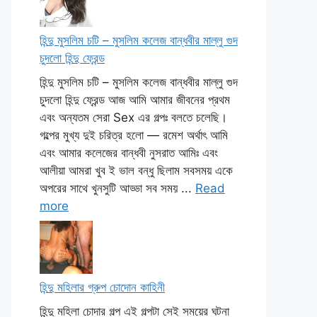
হিন্দু মুসলিম চটি – মুসলিম কলেজ বান্ধবীর মাল্লু গুদ
চুদলো হিন্দু ফ্রেন্ড
হিন্দু মুসলিম চটি – মুসলিম কলেজ বান্ধবীর মাল্লু গুদ
চুদলো হিন্দু ফ্রেন্ড আজ আমি আমার জীবনের প্রথম
এবং অন্যতম সেরা Sex এর গল্পঃ বলতে চলেছি।
গল্পের মুখ্য দুই চরিত্র হলো — রমেশ অর্থাৎ আমি
এবং আমার কলেজের বান্ধবী নুসরাত আমিঃ এবং
আলীয়া আমরা খুব ই ভাল বন্ধু ছিলাম সবসময় একে
অপরের সাথে খুনসুটি আড্ডা সব সময় ...
Read
more
হিন্দু মহিলার গ্রুপ চোদোন কাহিনী
হিন্দু মহিলা চোদার গল্প এই গল্পটা সেই সময়ের ঘটনা