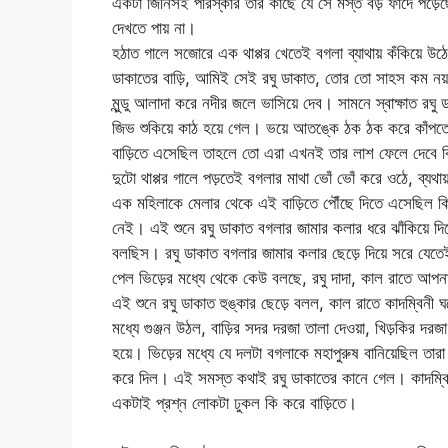
একটা জিনিসই পরিস্কার তার কাছে যে সে মস্ত বড় ফাঁদে পড়েছে
দেখতে পায় না।
হঠাত গালে সজোরে এক থাপ্পর খেতেই বগলা ব্যাথায় কঁকিয়ে উ
ডাকাতের বাড়ি, আমিই সেই রঘু ডাকাত, তোর তো সাহস কম নয়
মুন্ডু আলাদা করে নদীর জলে ভাসিয়ে দেব। সামনে স্বাক্ষাত রঘ
জিভ শুকিয়ে কাঠ হয়ে গেল। ভয়ে আতঙ্কে ঠক ঠক করে কাঁপত
বাড়িতে এসেছিল তাহলে তো এরা এখনই তার লাশ ফেলে দেবে কি
দুটো থাপ্পর গালে পড়তেই বগলার মাথা ভোঁ ভোঁ করে ওঠে, ব্য
এক মহিলাকে মেলার থেকে এই বাড়িতে পৌঁছে দিতে এসেছিল কিন্
নেই। এই শুনে রঘু ডাকাত বগলার জামার কলার ধরে ঝাঁকিয়ে দিয়
বলছিস। রঘু ডাকাত বগলার জামার কলার ছেড়ে দিয়ে সরে যেতেই
পেল ভিড়ের মধ্যে থেকে কেউ বলছে, রঘু দাদা, কাল রাতে আপন
এই শুনে রঘু ডাকাত হুঙ্কার ছেড়ে বলল, কাল রাতে কাদম্বিনী 
মধ্যে গুঞ্জন উঠল, বাড়ির সদর দরজা তালা দেওয়া, খিড়কির দ
হয়ে। ভিড়ের মধ্যে যে দলটা বগলাকে মহাপুরুষ বানিয়েছিল ত
করে দিল। এই সমস্ত কথাই রঘু ডাকাতের কানে গেল। কাদম্বিনী 
একটাই প্রশ্ন লোকটা ঢুকল কি করে বাড়িতে।