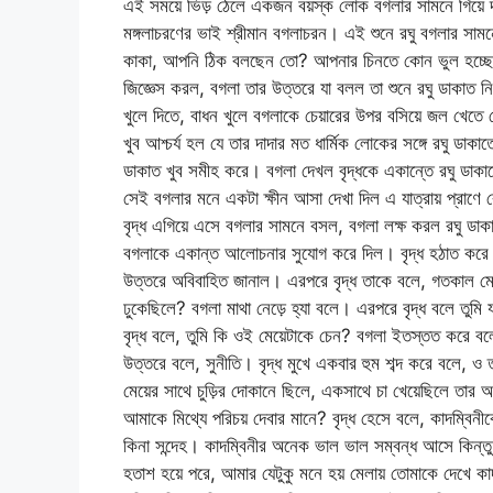
এই সময়ে ভিড় ঠেলে একজন বয়স্ক লোক বগলার সামনে গিয়ে দা
মঙ্গলাচরণের ভাই শ্রীমান বগলাচরন। এই শুনে রঘু বগলার সাম
কাকা, আপনি ঠিক বলছেন তো? আপনার চিনতে কোন ভুল হচ্ছে না 
জিজ্ঞেস করল, বগলা তার উত্তরে যা বলল তা শুনে রঘু ডাকাত ন
খুলে দিতে, বাধন খুলে বগলাকে চেয়ারের উপর বসিয়ে জল খেতে
খুব আশ্চর্য হল যে তার দাদার মত ধার্মিক লোকের সঙ্গে রঘু ডাকা
ডাকাত খুব সমীহ করে। বগলা দেখল বৃদ্ধকে একান্তে রঘু ডাক
সেই বগলার মনে একটা ক্ষীন আসা দেখা দিল এ যাত্রায় প্রাণে ব
বৃদ্ধ এগিয়ে এসে বগলার সামনে বসল, বগলা লক্ষ করল রঘু ডাক
বগলাকে একান্ত আলোচনার সুযোগ করে দিল। বৃদ্ধ হঠাত করে বগ
উত্তরে অবিবাহিত জানাল। এরপরে বৃদ্ধ তাকে বলে, গতকাল মেল
ঢুকেছিলে? বগলা মাথা নেড়ে হ্যা বলে। এরপরে বৃদ্ধ বলে তুমি
বৃদ্ধ বলে, তুমি কি ওই মেয়েটাকে চেন? বগলা ইতস্তত করে বলে
উত্তরে বলে, সুনীতি। বৃদ্ধ মুখে একবার হুম শব্দ করে বলে, ও 
মেয়ের সাথে চুড়ির দোকানে ছিলে, একসাথে চা খেয়েছিলে তার আ
আমাকে মিথ্যে পরিচয় দেবার মানে? বৃদ্ধ হেসে বলে, কাদম্বিন
কিনা সন্দেহ। কাদম্বিনীর অনেক ভাল ভাল সম্বন্ধ আসে কিন্তু ড
হতাশ হয়ে পরে, আমার যেটুকু মনে হয় মেলায় তোমাকে দেখে কাদ