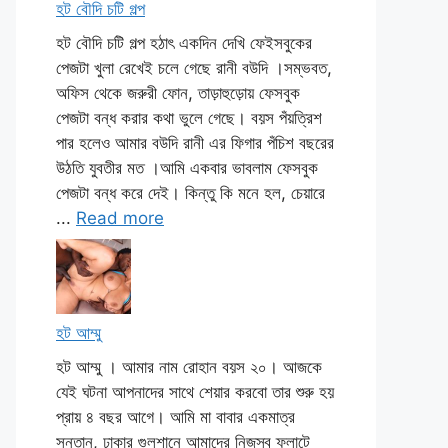
হট বৌদি চটি গল্প
হট বৌদি চটি গল্প হঠাৎ একদিন দেখি ফেইসবুকের
পেজটা খুলা রেখেই চলে গেছে রানী বউদি ।সম্ভবত,
অফিস থেকে জরুরী ফোন, তাড়াহুড়োয় ফেসবুক
পেজটা বন্ধ করার কথা ভুলে গেছে। বয়স পঁয়ত্রিশ
পার হলেও আমার বউদি রানী এর ফিগার পঁচিশ বছরের
উঠতি যুবতীর মত ।আমি একবার ভাবলাম ফেসবুক
পেজটা বন্ধ করে দেই। কিন্তু কি মনে হল, চেয়ারে
...
Read more
হট আম্মু
হট আম্মু । আমার নাম রোহান বয়স ২০। আজকে
যেই ঘটনা আপনাদের সাথে শেয়ার করবো তার শুরু হয়
প্রায় ৪ বছর আগে। আমি মা বাবার একমাত্র
সন্তান, ঢাকার গুলশানে আমাদের নিজস্ব ফ্লাটে