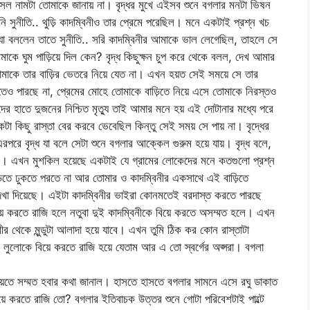
র আসল নামটা তোমাকে জানায় না। বৃদ্ধর মুখে এইসব শুনে বগলার মনটা ভিষন
 সুনীতি.. থুড়ি কাদম্বিনীও তার প্রেমে পরেছিল। মনে একটাই প্রশ্ন খচ
া বললেন তাতে সুনীতি.. সরি কাদম্বিনীর আমাকে ভাল লেগেছিল, তাহলে সে
মাকে ঘুম পাড়িয়ে দিল কেন? বৃদ্ধ কিছুক্ষন চুপ করে থেকে বলল, দেখ আমার
োমাকে তার বাড়ির ভেতরে নিয়ে যেত না। এখন হয়ত সেই সময়ে সে তার
েও পারছে না, প্রেমের মোহে তোমাকে বাড়িতে নিয়ে এসে তোমাকে নিরস্তও
র হাতে দুজনের নিশ্চিত মৃত্যু তাই আমার মনে হয় এই দোটানার মধ্যে পরে
া কিছু রাস্তা বের করবে ভেবেছিল কিন্তু সেই সময় সে পায় না। বৃদ্ধের
পরে বৃদ্ধ যা বলে সেটা শুনে বগলার আক্কেল গুরুম হয়ে যায়। বৃদ্ধ বলে,
াসে। এখন মুশকিল হয়েছে একটাই যে গ্রামের লোকেদের মনে কতগুলো প্রশ্ন
বাড়িতে ঢুকতে পরতে না আর তোমার ও কাদম্বিনীর একসাথে এই বাড়িতে
 দেখা দিয়েছে। এইটা কাদম্বিনীর ভাইরা কোনমতেই বরদাস্ত করতে পারছে
়ে করতে রাজি হলে নতুবা দুই কাদম্বিনীকে বিয়ে করতে অসম্মত হলে। এখন
 শরীর থেকে মুন্ডুটা আলাদা হয়ে যাবে। এখন তুমি ঠিক কর কোন রাস্তাটা
, লুলোকে বিয়ে করতে রাজি হয়ে যেতাম আর এ তো স্বর্গের অপ্সরা। বগলা
িয়েতে সম্মত হবার কথা জানাল। হাসতে হাসতে বগলার সামনে এসে রঘু ডাকাত
য়ে করতে রাজি তো? বগলার ইতিবাচক উত্তর শুনে গোটা পরিবেশটাই পাল্টে