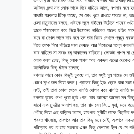
একটা ষন্ডা মত লোক লাঠি দিয়ে সজোরে বগলার পাছায় বাড়ি দি
আটজন ষন্ডা মত লোক তাকে ঘিরে দাঁড়িয়ে আছে, বগলার মনে হ
মাথাটা যন্ত্রনায় ছিঁড়ে যাচ্ছে, সে চোখ খুলে রাখতে পারছে ন
চেলা চামুন্ডাদের বলছে, এটাকে তুলে বাইরের উঠোনে গাছের গুড়
তাকে পাঁজাকোলা করে নিয়ে উঠোনের নারিকেল গাছের গুড়ির সাথ
করে যা দেখল তাতে তার মনে হল তার বিচার দেখতে প্রচুর নরক
নিয়ে তাকে ঘিরে দাঁড়িয়ে মজা দেখছে আর নিজেদের মধ্যে বলা
কার বাড়িতে না স্বয়ং রঘু ডাকাতের বাড়িতে। লোকটা পাগল না 
লোক বলল চোর, কিছু লোক পাগল আর একদল এদের থেকেও এক ক
অলৌকিক কিছু ঘটতে চলেছে।
বগলার কানে কোন কিছুই ঢুকছে না, তার শুধুই ঘুম পাচ্ছে সে
চোখে মুখে জল দিতে বলল। গ্রামের কিছু ইয়ং ছেলে যারা মজা
নস্ট, তাই তারা কোথা থেকে বালতি যোগার করে বালতি বালতি জল
বগলার ঘুমের নেশা পুরো ছুটে গেল, তার আস্তে আস্তে সব কিছ
সাথে এক সুন্দরীর আলাপ হয়, তার নাম যেন কি… হ্যা, মনে পড়ে
পৌঁছে দিতে এই বাড়িতে আসে, তারপরে সুনীতি তাকে খিড়কির দর
শরবত খাওয়ায়, তারপরে আর তার কিছু মনে নেই, এরপরে একদম স
পরিস্কার হয় যে তার সরবতে এমন কিছু মেশানো ছিল যে সে গভীর