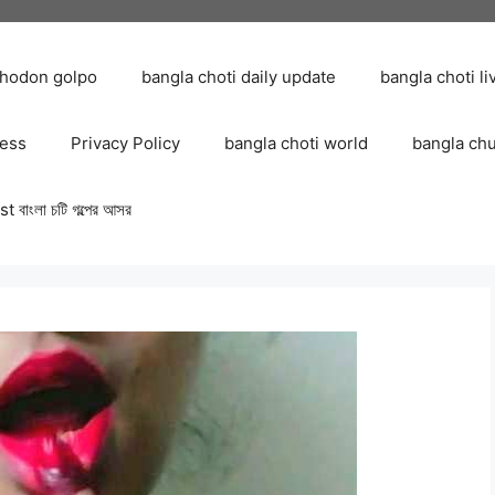
chodon golpo
bangla choti daily update
bangla choti li
ress
Privacy Policy
bangla choti world
bangla ch
 বাংলা চটি গল্পের আসর