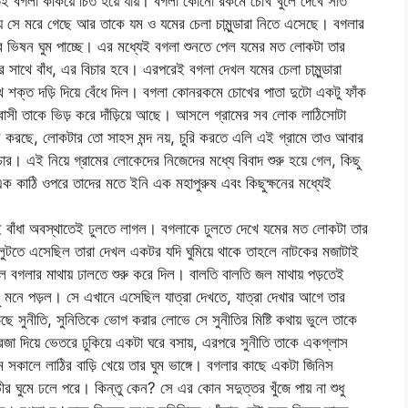
তেই বগলা কঁকিয়ে চিত হয়ে যায়। বগলা কোনো রকমে চোখ খুলে দেখে সাত
য় সে মরে গেছে আর তাকে যম ও যমের চেলা চামুন্ডারা নিতে এসেছে। বগলার
া, তার ভিষন ঘুম পাচ্ছে। এর মধ্যেই বগলা শুনতে পেল যমের মত লোকটা তার
ির সাথে বাঁধ, এর বিচার হবে। এরপরেই বগলা দেখল যমের চেলা চামুন্ডারা
ে শক্ত দড়ি দিয়ে বেঁধে দিল। বগলা কোনরকমে চোখের পাতা দুটো একটু ফাঁক
বাসী তাকে ভিড় করে দাঁড়িয়ে আছে। আসলে গ্রামের সব লোক লাঠিসোটা
বলি করছে, লোকটার তো সাহস মন্দ নয়, চুরি করতে এলি এই গ্রামে তাও আবার
চোর। এই নিয়ে গ্রামের লোকেদের নিজেদের মধ্যে বিবাদ শুরু হয়ে গেল, কিছু
াঠি ওপরে তাদের মতে ইনি এক মহাপুরুষ এবং কিছুক্ষনের মধ্যেই
 ওই বাঁধা অবস্থাতেই ঢুলতে লাগল। বগলাকে ঢুলতে দেখে যমের মত লোকটা তার
 লুটতে এসেছিল তারা দেখল একটর যদি ঘুমিয়ে থাকে তাহলে নাটকের মজাটাই
 বগলার মাথায় ঢালতে শুরু করে দিল। বালতি বালতি জল মাথায় পড়তেই
ু মনে পড়ল। সে এখানে এসেছিল যাত্রা দেখতে, যাত্রা দেখার আগে তার
ছে সুনীতি, সুনিতিকে ভোগ করার লোভে সে সুনীতির মিষ্টি কথায় ভুলে তাকে
জা দিয়ে ভেতরে ঢুকিয়ে একটা ঘরে বসায়, এরপরে সুনীতি তাকে একগ্লাস
কালে লাঠির বাড়ি খেয়ে তার ঘুম ভাঙ্গে। বগলার কাছে একটা জিনিস
 ঘুমে ঢলে পরে। কিন্তু কেন? সে এর কোন সদুত্তর খুঁজে পায় না শুধু