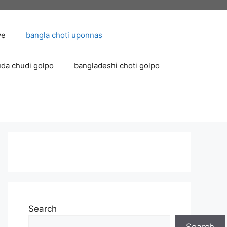
ve
bangla choti uponnas
uda chudi golpo
bangladeshi choti golpo
Search