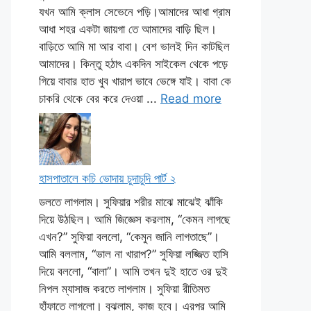
যখন আমি ক্লাস সেভেনে পড়ি।আমাদের আধা গ্রাম
আধা শহর একটা জায়গা তে আমাদের বাড়ি ছিল।
বাড়িতে আমি মা আর বাবা। বেশ ভালই দিন কাটছিল
আমাদের। কিন্তু হঠাৎ একদিন সাইকেল থেকে পড়ে
গিয়ে বাবার হাত খুব খারাপ ভাবে ভেঙ্গে যাই। বাবা কে
চাকরি থেকে বের করে দেওয়া ...
Read more
হাসপাতালে কচি ভোদায় চুদাচুদি পার্ট ২
ডলতে লাগলাম। সুফিয়ার শরীর মাঝে মাঝেই ঝাঁকি
দিয়ে উঠছিল। আমি জিজ্ঞেস করলাম, “কেমন লাগছে
এখন?” সুফিয়া বললো, “কেমুন জানি লাগতাছে”।
আমি বললাম, “ভাল না খারাপ?” সুফিয়া লজ্জিত হাসি
দিয়ে বললো, “বালা”। আমি তখন দুই হাতে ওর দুই
নিপল ম্যাসাজ করতে লাগলাম। সুফিয়া রীতিমত
হাঁফাতে লাগলো। বুঝলাম, কাজ হবে। এরপর আমি