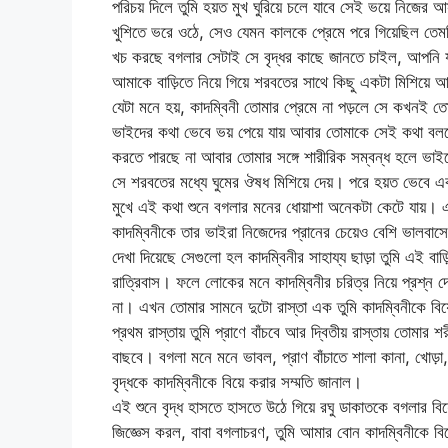
পরিচয় দিলে তুমি হয়ত মুখ ঘুরিয়ে চলে যাবে সেই ভয়ে নিজে
খুশিতে ভরে ওঠে, সেও যেমন কালকে প্রেমে পরে গিয়েছিল তেমনি
খচ করছে বগলার সেটাই সে বৃদ্ধর কাছে জানতে চাইল, আপনি য
আমাকে বাড়িতে নিয়ে গিয়ে শরবতের সাথে কিছু একটা মিশিয়ে আ
যেটা মনে হয়, কাদম্বিনী তোমার প্রেমে না পড়লে সে কখনই ত
ভাইদের কথা ভেবে ভয় পেয়ে যায় আবার তোমাকে সেই কথা বলত
করতে পারছে না আবার তোমার সঙ্গে শারীরিক সম্বন্ধ হলে ভাইদে
সে শরবতের মধ্যে ঘুমের ঔষধ মিশিয়ে দেয়। পরে হয়ত ভেবে একট
মুখে এই কথা শুনে বগলার মনের ধোয়াশা অনেকটা কেটে যায়। এর
কাদম্বিনীকে তার ভাইরা নিজেদের প্রানের চেয়েও বেশি ভালব
দেখা দিয়েছে সেগুলো হল কাদম্বিনীর সাহায্য ছাড়া তুমি এই 
রাত্রিবাস। ফলে লোকের মনে কাদম্বিনীর চরিত্র নিয়ে প্রশ্ন
না। এখন তোমার সামনে দুটো রাস্তা এক তুমি কাদম্বিনীকে বিয
প্রথম রাস্তায় তুমি প্রাণে বাঁচবে আর দ্বিতীয় রাস্তায় তোমার
বাছবে। বগলা মনে মনে ভাবল, প্রাণ বাঁচাতে শালা কানা, খোড়া
বৃদ্ধকে কাদম্বিনীকে বিয়ে করার সম্মতি জানাল।
এই শুনে বৃদ্ধ হাসতে হাসতে উঠে গিয়ে রঘু ডাকাতকে বগলার ব
জিজ্ঞেস করল, বাবা বগলাচরণ, তুমি আমার বোন কাদম্বিনীকে বি