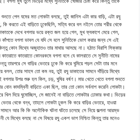
। বগলা মুখ তুলে ভিড়ের মধ্যে সুনিতিকে খোঁজার চেষ্টা করে কিন্তু তাকে
ঠে শুনতে পেল যমের মত লোকটা বলছে, তুই জানিস এটা কার বাড়ি, এটা রঘু
, কি করতে এই বাড়িতে ঢুকেছিলি, সত্যি করে বল নইলে তোর শরীর থেকে
ু ডাকাতকে দেখে বগলার ভয়ে রক্ত জল হয়ে গেল, মুখ ফ্যকাশে মেরে গেল,
ে কাঁপতে বগলা ভাবল যে যদি সে বলে সুনিতিকে ভোগ করার জন্য সে এই
ন্তু কোন মিথ্যে অজুহাতও তার মাথায় আসছে না। হঠাত বিরাশি সিক্কার
থায় কাতরাতে কাতরাতে কোনরকমে বগলা বলে যে কালরাতে সে সুনীতি নামের
তু তারপরে সে বাড়ির ভেতরে ঢুকে কি করে ঘুমিয়ে পড়ল সেটা তার মনে
ে বলল, তোর সাহস তো কম নয়, তুই রঘু ডাকাতের সামনে দাঁড়িয়ে মিথ্যে
 বগলার উপর শুরু হল কিল, চড়, ঘুষির বর্ষণ। মার খেতে খেতে বগলা শুনতে
ার বোন কাদম্বিনী বাড়িতে একা ছিল, তার তো কোন সর্বনাশ করেনি লোকটা।
ঘরে খিল দিয়ে ঘুমোচ্ছিল, সে জানেই না বাড়িতে লোকটার ঢোকার কথা। ভিড়ের
রজা ভেতর থেকে বন্ধ, তাহলে লোকটা ঢুকল কি করে বাড়ির ভেতরে, হাওয়া
ারা সামনে আর কি কি অলৌকিক ঘটনা ঘটতে চলেছে সে নিয়ে জল্পনা আরম্ভ
যে মিথ্যে বলছে না সে বিষয়ে রঘু একশ ভাগ নিশ্চিত কিন্তু তার মনেও