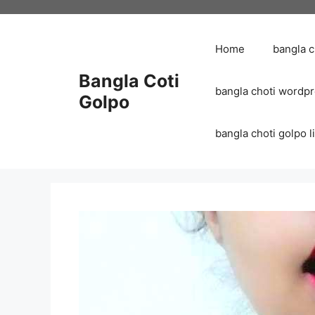
Skip
to
content
Home
bangla 
Bangla Coti
bangla choti wordp
Golpo
bangla choti golpo list