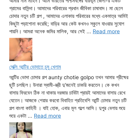
আমার নাম মাহিন। আমি ভারতের পশ্চিমবঙ্গের বীরভূম জেলা-র একটি
গ্রামের বাসিন্দা। আমাদের পরিবারের প্রধান জীবিকা চাষাবাদ। মা ছেলে
চোদার নতুন চটি গল্প , আমাদের এলাকায় পরিবারের মধ্যে একমাত্র আমিই
কিছুটা পড়াশোনা করেছি; বাড়ির আর কেউ কখনও স্কুলে যাওয়ার সুযোগ
পায়নি। আমরা অনেক জমির মালিক, আর সেই ...
Read more
সেক্সি আন্টির ভোদাতে চুমু খেলাম
আন্টির ভোদা চোদার গল্প aunty chotie golpo তখন আমার গ্রীষ্মের
ছুটি চলছিল। উনারা স্বামী-স্ত্রী দু’জনেই চাকরি করতেন। কে কখন
বাসায় ফিরবেন ঠিক না থাকায় দরজার চাবিটা প্রায়ই আমাদের বাসায় রেখে
যেতেন। আজকে শেয়ার করবো বিবাহিত প্রতিবেশি আন্টি চোদার নতুন চটি
গল্প বাংলা কাহিনী । যাই হোক, এবার মূল গল্পে আসি। দুপুর বেলায় শুয়ে
শুয়ে একটা ...
Read more