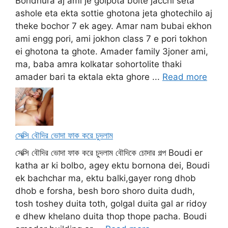
Bondhura aj ami je golpota bolte jacchi seta
ashole eta ekta sottie ghotona jeta ghotechilo aj
theke bochor 7 ek agey. Amar nam bubai ekhon
ami engg pori, ami jokhon class 7 e pori tokhon
ei ghotona ta ghote. Amader family 3joner ami,
ma, baba amra kolkatar sohortolite thaki
amader bari ta ektala ekta ghore ...
Read more
সেক্সি বৌদির ভোদা ফাক করে চুদলাম
সেক্সি বৌদির ভোদা ফাক করে চুদলাম বৌদিকে চোদার গল্প Boudi er
katha ar ki bolbo, agey ektu bornona dei, Boudi
ek bachchar ma, ektu balki,gayer rong dhob
dhob e forsha, besh boro shoro duita dudh,
tosh toshey duita toth, golgal duita gal ar ridoy
e dhew khelano duita thop thope pacha. Boudi