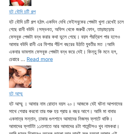
হট বৌদি চটি গল্প
হট বৌদি চটি গল্প হঠাৎ একদিন দেখি ফেইসবুকের পেজটা খুলা রেখেই চলে
গেছে রানী বউদি ।সম্ভবত, অফিস থেকে জরুরী ফোন, তাড়াহুড়োয়
ফেসবুক পেজটা বন্ধ করার কথা ভুলে গেছে। বয়স পঁয়ত্রিশ পার হলেও
আমার বউদি রানী এর ফিগার পঁচিশ বছরের উঠতি যুবতীর মত ।আমি
একবার ভাবলাম ফেসবুক পেজটা বন্ধ করে দেই। কিন্তু কি মনে হল,
চেয়ারে ...
Read more
হট আম্মু
হট আম্মু । আমার নাম রোহান বয়স ২০। আজকে যেই ঘটনা আপনাদের
সাথে শেয়ার করবো তার শুরু হয় প্রায় ৪ বছর আগে। আমি মা বাবার
একমাত্র সন্তান, ঢাকার গুলশানে আমাদের নিজস্ব ফ্লাটে থাকি।
আমাদের ফ্লাটটা ১১তলাতে আর আমাদের ৪টা গার্মেন্টসও খুব নামকরা।
আমি ছাত্র হিসাবেও অনেক ভালো আর তারই ফল হয়তো আমার এই