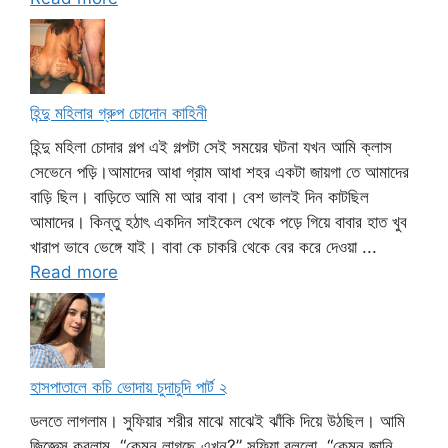
হিন্দু মহিলার গ্রুপ চোদোন কাহিনী
হিন্দু মহিলা চোদার গল্প এই গল্পটা সেই সময়ের ঘটনা যখন আমি ক্লাস
সেভেনে পড়ি।আমাদের আধা গ্রাম আধা শহর একটা জায়গা তে আমাদের
বাড়ি ছিল। বাড়িতে আমি মা আর বাবা। বেশ ভালই দিন কাটছিল
আমাদের। কিন্তু হঠাৎ একদিন সাইকেল থেকে পড়ে গিয়ে বাবার হাত খুব
খারাপ ভাবে ভেঙ্গে যাই। বাবা কে চাকরি থেকে বের করে দেওয়া ...
Read more
হাসপাতালে কচি ভোদায় চুদাচুদি পার্ট ২
ডলতে লাগলাম। সুফিয়ার শরীর মাঝে মাঝেই ঝাঁকি দিয়ে উঠছিল। আমি
জিজ্ঞেস করলাম, “কেমন লাগছে এখন?” সুফিয়া বললো, “কেমুন জানি