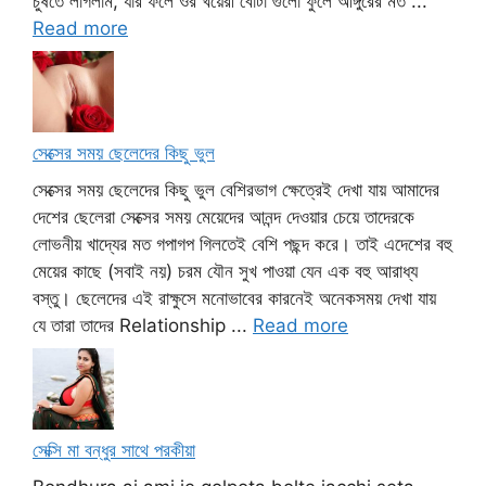
চুষতে লাগলাম, যার ফলে ওর খয়েরী বোঁটা গুলো ফুলে আঙ্গুরের মত ...
Read more
সেক্সের সময় ছেলেদের কিছু ভুল
সেক্সের সময় ছেলেদের কিছু ভুল বেশিরভাগ ক্ষেত্রেই দেখা যায় আমাদের
দেশের ছেলেরা সেক্সের সময় মেয়েদের আনন্দ দেওয়ার চেয়ে তাদেরকে
লোভনীয় খাদ্যের মত গপাগপ গিলতেই বেশি পছন্দ করে। তাই এদেশের বহু
মেয়ের কাছে (সবাই নয়) চরম যৌন সুখ পাওয়া যেন এক বহু আরাধ্য
বস্তু। ছেলেদের এই রাক্ষুসে মনোভাবের কারনেই অনেকসময় দেখা যায়
যে তারা তাদের Relationship ...
Read more
সেক্সি মা বন্ধুর সাথে পরকীয়া