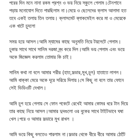
পরের দিন মনে নানা রকম প্রশ্ন ও ভয় নিয়ে স্কুলে গেলাম।টেনশানে
পড়ায় মনোযোগ দিতে পারছিলাম না।মেয়ে ও ছেলেদের ক্লাস আলাদা হত
তবে একই তলায় তিন তলায়। ক্লাসমেট ব্লাকমেইল করে মা ও মেয়েকে
এক খাটে চুদলো
সময় হয়ে আসল।আমি ম্যামের কাছে অনুমতি নিয়ে টয়লেটে গেলাম।
ঢুকার সাথে সাথে সানিম দরজা ব্ন্ধ করে দিল‌।আমি ভয় পেলাম এবং ভয়ে
অকে জিজ্ঞেস করলাম তোমার কি চাই।
সানিম কথা না বলে আমার শরীর (হাত,সল্ডার,মুখ,চুল) হাতাতে লাগল।
আমি ধাক্কা মেরে অকে দূরে সরিয়ে দিলায়।সে কিছু না বলে তার ফোনে
সেই ভিডিওটি দেখাল।
আমি চুপ হয়ে গেলায় সে ফোন পকেটে রেখেই আমার কোমর ধরে টান দিয়ে
তার কাছে নিয়ে আসল।আমার দুদগুলো ওর বুকের সাথে টাইটভাবে ঘষা
খেল।পরে ও আমার সল্ডারে মুখ রাখল ।
আমি ভয়ে কিছু বলতেও পারলাম না।সল্ডার থেকে ধীরে ধীরে আমার ঠোটৈ