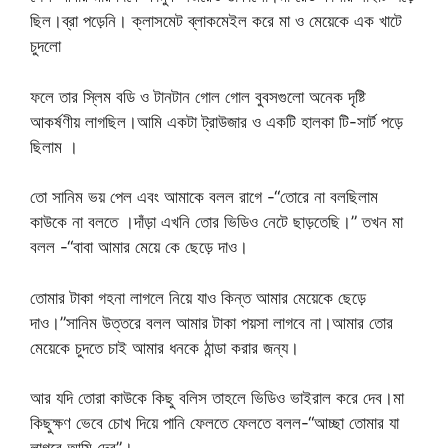
ছিল।ব্রা পড়েনি। ক্লাসমেট ব্লাকমেইল করে মা ও মেয়েকে এক খাটে
চুদলো
ফলে তার স্লিম বডি ও টানটান গোল গোল বুবসগুলো অনেক দৃষ্টি
আকর্ষণীয় লাগছিল।আমি একটা ট্রাউজার ও একটি হালকা টি-সার্ট পড়ে
ছিলাম ।
তো সানিম ভয় পেল এবং আমাকে বলল রাগে -“তোরে না বলছিলাম
কাউকে না বলতে ।দাঁড়া এখনি তোর ভিডিও নেটে ছাড়তেছি।” তখন মা
বলল -“বাবা আমার মেয়ে কে ছেড়ে দাও।
তোমার টাকা গহনা লাগলে নিয়ে যাও কিন্ত আমার মেয়েকে ছেড়ে
দাও।”সানিম উত্তরে বলল আমার টাকা পয়সা লাগবে না।আমার তোর
মেয়েকে চুদতে চাই আমার ধনকে ঠান্ডা করার জন্য।
আর যদি তোরা কাউকে কিছু বলিস তাহলে ভিডিও ভাইরাল করে দেব।মা
কিছুক্ষণ ভেবে চোখ দিয়ে পানি ফেলতে ফেলতে বলল-“আচ্ছা তোমার যা