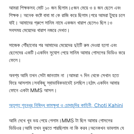
আমরা শিক্ষকসহ মোট ১০ জন ছিলাম।৫জন মেয়ে ও ৪ জন ছেলে এবং
শিক্ষক। অনেক কষ্টে বাবা মা কে রাজি করে ছিলাম।পরে আমরা ট্যুরে চলে
যাই। আমাদের গ্রুপে সানিম নামে একজন খারাপ ছেলেও ছিল।ও
সবসময় মেয়েদের খারাপ নজরে দেখত।
সাজেক পৌঁছানোর পর আমাদের মেয়েদের দুইটি রুম দেওয়া হলো এবং
ছেলেদের একটি।একদিন সুযোগ পেয়ে সানিম আমার গোসলের ভিডিও করে
ফেলে।
অবশ্য আমি তখন সেটা জানতাম না ।আমরা ৭ দিন থেকে সেখান হতে
ফিরে আসলাম।সবকিছু স্বাভাবিকভাবেই চলছিল।হঠাৎ একদিন আমার
ফোনে একটা MMS আসল।
অতৃপ্ত গৃহবধূর নিষিদ্ধ কামক্ষুধা ও চোদাচুদির কাহিনী, Choti Kahini
আমি দেখে খুব ভয় পেয়ে গেলাম।MMS টা ছিল আমার গোসলের
ভিডিওর।আমি তখন বুঝতে পারছিলাম না কি করব।অনেকখন ভাবলাম যে