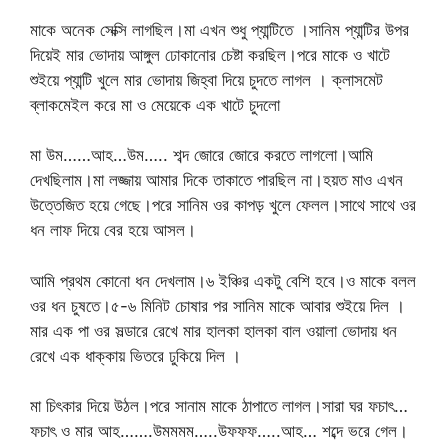
মাকে অনেক সেক্সি লাগছিল।মা এখন শুধু প্যান্টিতে ।সানিম প্যান্টির উপর
দিয়েই মার ভোদায় আঙ্গুল ঢোকানোর চেষ্টা করছিল।পরে মাকে ও খাটে
শুইয়ে প্যান্টি খুলে মার ভোদায় জিহ্বা দিয়ে চুদতে লাগল । ক্লাসমেট
ব্লাকমেইল করে মা ও মেয়েকে এক খাটে চুদলো
মা উম……আহ…উম….. শব্দ জোরে জোরে করতে লাগলো।আমি
দেখছিলাম।মা লজ্জায় আমার দিকে তাকাতে পারছিল না।হয়ত মাও এখন
উত্তেজিত হয়ে গেছে।পরে সানিম ওর কাপড় খুলে ফেলল।সাথে সাথে ওর
ধন লাফ দিয়ে বের হয়ে আসল।
আমি প্রথম কোনো ধন দেখলাম।৬ ইঞ্চির একটু বেশি হবে।ও মাকে বলল
ওর ধন চুষতে।৫-৬ মিনিট চোষার পর সানিম মাকে আবার শুইয়ে দিল ।
মার এক পা ওর সল্ডারে রেখে মার হালকা হালকা বাল ওয়ালা ভোদায় ধন
রেখে এক ধাক্কায় ভিতরে ঢুকিয়ে দিল ।
মা চিৎকার দিয়ে উঠল।পরে সানাম মাকে ঠাপাতে লাগল।সারা ঘর ফচাৎ…
ফচাৎ ও মার আহ…….উমমমম…..উফফফ…..আহ… শব্দে ভরে গেল।