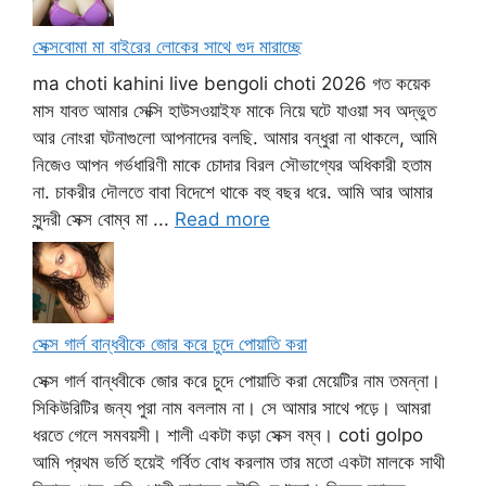
সেক্সবোমা মা বাইরের লোকের সাথে গুদ মারাচ্ছে
ma choti kahini live bengoli choti 2026 গত কয়েক
মাস যাবত আমার সেক্সি হাউসওয়াইফ মাকে নিয়ে ঘটে যাওয়া সব অদ্ভুত
আর নোংরা ঘটনাগুলো আপনাদের বলছি. আমার বন্ধুরা না থাকলে, আমি
নিজেও আপন গর্ভধারিণী মাকে চোদার বিরল সৌভাগ্যের অধিকারী হতাম
না. চাকরীর দৌলতে বাবা বিদেশে থাকে বহু বছর ধরে. আমি আর আমার
সুন্দরী সেক্স বোম্ব মা ...
Read more
সেক্স গার্ল বান্ধবীকে জোর করে চুদে পোয়াতি করা
সেক্স গার্ল বান্ধবীকে জোর করে চুদে পোয়াতি করা মেয়েটির নাম তমন্না।
সিকিউরিটির জন্য পুরা নাম বললাম না। সে আমার সাথে পড়ে। আমরা
ধরতে গেলে সমবয়সী। শালী একটা কড়া সেক্স বম্ব। coti golpo
আমি প্রথম ভর্তি হয়েই গর্বিত বোধ করলাম তার মতো একটা মালকে সাথী