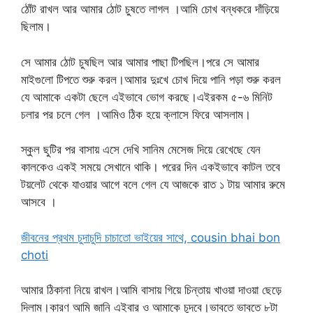
ঠোঁট রাখল আর আমার ঠোট চুষতে লাগল ।আমি চোখ বন্ধ‌করে দাঁড়িয়ে
ছিলাম।
সে আমার ঠোট চুষছিল আর আমার পাছা টিপছিল।পরে সে আমার
মাইগুলো টিপতে শুরু করল।আমার দুঃখে চোখ দিয়ে পানি পড়া শুরু করল
যে আমাকে একটা ছেলে এইভাবে ভোগ করছে।এইরকম ৫-৬ মিনিট
চলার পর চলে গেল ।আমিও ঠিক হয়ে ক্লাসে ফিরে আসলাম।
স্কুল ছুটির পর বাসায় এসে দেখি সানিম মেসেজ দিয়ে রেখেছে যেন
কালকেও একই সময়ে সেখানে থাকি। পরের দিন একইভাবে কাটল তবে
টয়লেট থেকে যাওয়ার আগে বলে গেল যে আজকে রাত ১ টায় আমার রুমে
আসবে ।
জীবনের প্রথম চুদাচুদি চাচাতো ভাইয়ের সাথে, cousin bhai bon
choti
আমার ঠিকানা নিয়ে রাখল।আমি বাসায় গিয়ে চিন্তায় খাওয়া দাওয়া ছেড়ে
দিলাম।কারণ আমি জানি এইবার ও আমাকে চুদবে।ভাবতে ভাবতে ৮টা