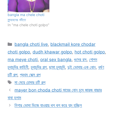
bangla ma chele choti
সুন্দরবনের নদীতে
In "ma chele choti golpo"
Categories
bangla choti live
,
blackmail kore chodar
choti golpo
,
dudh khawar golpo
,
hot choti golpo
,
ma meye choti
,
oral sex bangla
,
গুদের রস
,
গোপন
চুদাচুদির কাহিনী
,
চুদাচুদির গল্প
,
ছামা চুদাচুদি
,
দুই ভোদায় এক ধোন
,
ধর্ষণ
চটি গল্প
,
প্রথম সেক্স গল্প
Tags
মা মেয়ে চোদার চটি গল্প
mayer bon choda choti মায়ের বোন চুদে জারজ বাচ্চার
বাবা হলাম
নিশার ভোদা ভিজে যাওয়ায় থপ থপ করে শব্দ হচ্ছিল