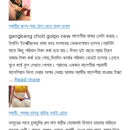
স্বামীর জন্য গ্যাং ঠাপ খেতে বাধ্য হলাম
gangbang choti golpo new মালেশীয়া যাবার চেস্টা করছে।
ইদানিং ইলেক্ট্রিকের কাজ করে সংসারের ভোরনপোষন চলেনা।প্রতিটা
মাসে কিছু পরিমান টাকা কর্জ হয়ে যায়। বিগত দুই বছরে প্রায় ত্রিশ
হাজার টাকা কর্জ হয়ে গেছে,দিনদিন কর্জের পরিমান বেড়েই চলেছে।চোখে
মুখে ষর্ষে ফুল দেখতে পেলাম। গ্রামের একজন মালেশীয়া প্রবাসী
মালেশিয়ান ভিসা দেয়ার অপার দেয়ায় আমার স্বামীর মালেশীয়া যাওয়ার ইচ্ছা
...
Read more
স্বামী, শ্বশুর ভাসুর বাড়ির সবাই চোদে
ভাসুরের সাথে চুদাচুদির গল্প দাস বাড়ীর মেজোবউ হিসাবে চায়নার দায়িত্ব
অনেক বেশী। কারণ, শ্বশুর, ভাসুর, স্বামী, দেওর আর বাচ্চা-কাচ্চা নিয়ে