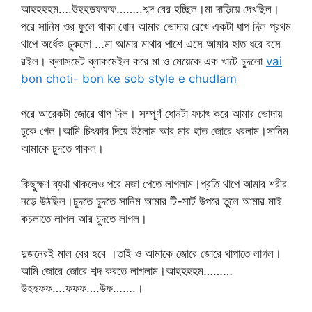
আহহহহম….উহহডফফফ……..শব্দ বের হচ্ছিল।মা দাড়িয়ে দেখছিল।
পরে সানিম ওর ফুলে থাকা ধোন আমার ভোদায় রেখে একটা ধাপ দিল প্রথম
থাপে অর্ধেক ঢুকলো …মা আমার মাথার পাশে এসে আমার হাত ধরে বসে
রইল। ক্লাসমেট ব্লাকমেইল করে মা ও মেয়েকে এক খাটে চুদলো
vai
bon choti- bon ke sob style e chudlam
পরে আরেকটা জোরে থাপ দিল। সম্পূর্ণ ধোনটা ফচাৎ করে আমার ভোদায়
ঢুকে গেল।আমি চিৎকার দিয়ে উঠলাম আর মার হাত জোরে ধরলাম।সানিম
আমাকে চুদতে থাকল।
কিছুক্ষণ ব্যথা থাকলেও পরে মজা পেতে লাগলাম।প্রতি থাপে আমার শরীর
নড়ে উঠছিল।চুদতে চুদতে সানিম আমার টি-সার্ট উপরে তুলে আমার মাই
কচলাতে লাগল আর চুদতে লাগল।
দুজনেরই মাল বের হবে ।তাই ও আমাকে জোরে জোরে থাপাতে লাগল।
আমি জোরে জোরে শব্দ করতে লাগলাম।আহহহহম………
উহহফফ….ফফফ….উফ…….।