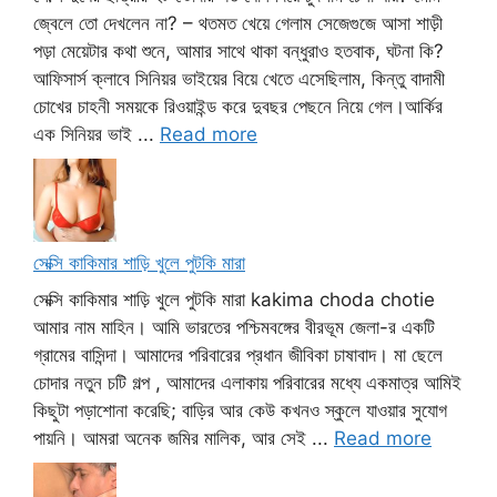
জ্বেলে তো দেখলেন না? – থতমত খেয়ে গেলাম সেজেগুজে আসা শাড়ী
পড়া মেয়েটার কথা শুনে, আমার সাথে থাকা বন্ধুরাও হতবাক, ঘটনা কি?
আফিসার্স ক্লাবে সিনিয়র ভাইয়ের বিয়ে খেতে এসেছিলাম, কিন্তু বাদামী
চোখের চাহনী সময়কে রিওয়াইন্ড করে দুবছর পেছনে নিয়ে গেল।আর্কির
এক সিনিয়র ভাই ...
Read more
সেক্সি কাকিমার শাড়ি খুলে পুটকি মারা
সেক্সি কাকিমার শাড়ি খুলে পুটকি মারা kakima choda chotie
আমার নাম মাহিন। আমি ভারতের পশ্চিমবঙ্গের বীরভূম জেলা-র একটি
গ্রামের বাসিন্দা। আমাদের পরিবারের প্রধান জীবিকা চাষাবাদ। মা ছেলে
চোদার নতুন চটি গল্প , আমাদের এলাকায় পরিবারের মধ্যে একমাত্র আমিই
কিছুটা পড়াশোনা করেছি; বাড়ির আর কেউ কখনও স্কুলে যাওয়ার সুযোগ
পায়নি। আমরা অনেক জমির মালিক, আর সেই ...
Read more