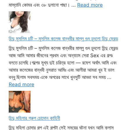
মাস্তানি কোমর এবং ৩৮ দুলানো পাছা। ...
Read more
হিন্দু মুসলিম চটি – মুসলিম কলেজ বান্ধবীর মাল্লু গুদ চুদলো হিন্দু ফ্রেন্ড
হিন্দু মুসলিম চটি – মুসলিম কলেজ বান্ধবীর মাল্লু গুদ চুদলো হিন্দু ফ্রেন্ড
আজ আমি আমার জীবনের প্রথম এবং অন্যতম সেরা Sex এর গল্পঃ
বলতে চলেছি।গল্পের মুখ্য দুই চরিত্র হলো — রমেশ অর্থাৎ আমি এবং
আমার কলেজের বান্ধবী নুসরাত আমিঃ এবং আলীয়া আমরা খুব ই ভাল
বন্ধু ছিলাম সবসময় একে অপরের সাথে খুনসুটি আড্ডা সব সময় ...
Read more
হিন্দু মহিলার গ্রুপ চোদোন কাহিনী
হিন্দু মহিলা চোদার গল্প এই গল্পটা সেই সময়ের ঘটনা যখন আমি ক্লাস