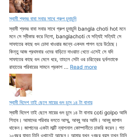
স্বামী শ্বশুর বাবা সবার সাথে গ্রুপ চুদাচুদি
স্বামী শ্বশুর বাবা সবার সাথে গ্রুপ চুদাচুদি bangla choti hot মনে
মনে সে স্বীকার করে নিলো, banglachoti যে সত্যিই সত্যিই সে
সাফাতের কাছে গুদ চোদা খাওয়ার জন্যে একদম পাগল হয়ে উঠেছে।
কিন্তু আজ প্রথমবার ওদের বাড়িতে দাওয়াত খেতে এসেই সে যদি
সাফাতের কাছে গুদ মেলে ধরে, তাহলে সেটা ওর চরিত্রের দুর্বলতাকে
রাহাতের পরিবারের সামনে প্রকাশ ...
Read more
স্বামী বিদেশ তাই ছেলে মায়ের গুদ চুদে ১৪ টা বানায়
স্বামী বিদেশ তাই ছেলে মায়ের গুদ চুদে ১৪ টা বানায় coti golpo আমি
শিহাব। আমাদের পরিবার বলতে আম্মু, আব্বু আর আমি। আব্বু জাপান
থাকেন। জাপানের একটা মাল্টি ন্যাশনাল কোম্পানীতে চাকরি করেন। গত
১০বছর যাবত তিনি ওখানেই আছেন। আমার যখন ৭বছর বয়স তখন তিনি