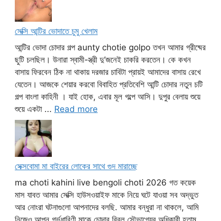
সেক্সি আন্টির ভোদাতে চুমু খেলাম
আন্টির ভোদা চোদার গল্প aunty chotie golpo তখন আমার গ্রীষ্মের
ছুটি চলছিল। উনারা স্বামী-স্ত্রী দু’জনেই চাকরি করতেন। কে কখন
বাসায় ফিরবেন ঠিক না থাকায় দরজার চাবিটা প্রায়ই আমাদের বাসায় রেখে
যেতেন। আজকে শেয়ার করবো বিবাহিত প্রতিবেশি আন্টি চোদার নতুন চটি
গল্প বাংলা কাহিনী । যাই হোক, এবার মূল গল্পে আসি। দুপুর বেলায় শুয়ে
শুয়ে একটা ...
Read more
সেক্সবোমা মা বাইরের লোকের সাথে গুদ মারাচ্ছে
ma choti kahini live bengoli choti 2026 গত কয়েক
মাস যাবত আমার সেক্সি হাউসওয়াইফ মাকে নিয়ে ঘটে যাওয়া সব অদ্ভুত
আর নোংরা ঘটনাগুলো আপনাদের বলছি. আমার বন্ধুরা না থাকলে, আমি
নিজেও আপন গর্ভধারিণী মাকে চোদার বিরল সৌভাগ্যের অধিকারী হতাম