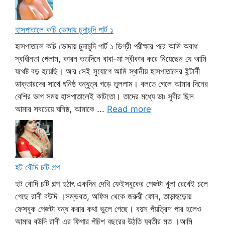
হাসপাতালে কচি ভোদায় চুদাচুদি পার্ট ১
হাসপাতালে কচি ভোদায় চুদাচুদি পার্ট ১ ডিগ্রী পরীক্ষার পরে আমি অবাধ
স্বাধীনতা পেলাম, কারন ততদিনে বাবা-মা স্বীকার করে নিয়েছেন যে আমি
যথেষ্ট বড় হয়েছি। আর সেই সুযোগে আমি স্থানীয় হাসপাতালের ইন্টার্নী
ডাক্তারদের সাথে ঘনিষ্ঠ বন্ধুত্ব গড়ে তুললাম। বলতে গেলে আমার দিনের
বেশির ভাগ সময় হাসপাতালেই কাটতো। তাদের মধ্যে ডাঃ সুবীর ছিল
আমার সবচেয়ে ঘনিষ্ঠ, আমাকে ...
Read more
হট বৌদি চটি গল্প
হট বৌদি চটি গল্প হঠাৎ একদিন দেখি ফেইসবুকের পেজটা খুলা রেখেই চলে
গেছে রানী বউদি ।সম্ভবত, অফিস থেকে জরুরী ফোন, তাড়াহুড়োয়
ফেসবুক পেজটা বন্ধ করার কথা ভুলে গেছে। বয়স পঁয়ত্রিশ পার হলেও
আমার বউদি রানী এর ফিগার পঁচিশ বছরের উঠতি যুবতীর মত ।আমি