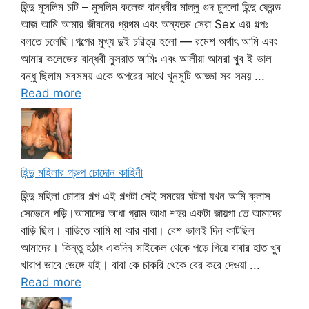
হিন্দু মুসলিম চটি – মুসলিম কলেজ বান্ধবীর মাল্লু গুদ চুদলো হিন্দু ফ্রেন্ড
আজ আমি আমার জীবনের প্রথম এবং অন্যতম সেরা Sex এর গল্পঃ
বলতে চলেছি।গল্পের মুখ্য দুই চরিত্র হলো — রমেশ অর্থাৎ আমি এবং
আমার কলেজের বান্ধবী নুসরাত আমিঃ এবং আলীয়া আমরা খুব ই ভাল
বন্ধু ছিলাম সবসময় একে অপরের সাথে খুনসুটি আড্ডা সব সময় ...
Read more
হিন্দু মহিলার গ্রুপ চোদোন কাহিনী
হিন্দু মহিলা চোদার গল্প এই গল্পটা সেই সময়ের ঘটনা যখন আমি ক্লাস
সেভেনে পড়ি।আমাদের আধা গ্রাম আধা শহর একটা জায়গা তে আমাদের
বাড়ি ছিল। বাড়িতে আমি মা আর বাবা। বেশ ভালই দিন কাটছিল
আমাদের। কিন্তু হঠাৎ একদিন সাইকেল থেকে পড়ে গিয়ে বাবার হাত খুব
খারাপ ভাবে ভেঙ্গে যাই। বাবা কে চাকরি থেকে বের করে দেওয়া ...
Read more