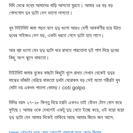
দিদি মেঝে মধ্যে আমাদের বাড়ি আসতো ঘুরতে। আমার ওর বড় বড়
গোলগোল দুধ দুটো বেশ ভালো লাগতো।
খুব টাইটফিট জমা পড়ত বলে দুদু গুলো আরও বেশী আকর্ষণীয় হয়ে উঠত
দুধের সাইজও বেশ বড়, একটা ধরতে গেলে দুটো হাত লাগে।
আর ব্রা গুলো যেন দুদু দুটো ধরে রাখতে পারতোনা দুই পাশ দিয়ে দুধের
কিছু অংশ ঝুলে থাকতো।
টাইটফিট জমার বুকের কাছটা কিছুটা খুলে রাখত সেখান থেকেই দুদুর
মাঝের ভাঁজটা বেরিয়ে থাকতো দুধটা যেরোকম বড় সেই মতো শরীরটা খুব
মোটা নয় একদম পাতলা কোমড়। coti golpo
দিদির বয়স ২৭-২৮ কিন্তু বিয়ে হয়নি এখনও তাই যৌবন টোগ বোগ করে
ফুটছে। আমার ওকে দেখলেই একটু দুদু খেতে ইচ্ছে করে, ওই বড়ো বড়ো
দুদু দুটো যেন আমার দিকেই তাকিয়ে আছে আমার জিভে জল আসে.
new choti গুদে ধোন ঢুকতেই বাবাগো বলে কেদে দিলাম