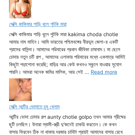
সেক্সি কাকিমার শাড়ি খুলে পুটকি মারা
সেক্সি কাকিমার শাড়ি খুলে পুটকি মারা kakima choda chotie
আমার নাম মাহিন। আমি ভারতের পশ্চিমবঙ্গের বীরভূম জেলা-র একটি
গ্রামের বাসিন্দা। আমাদের পরিবারের প্রধান জীবিকা চাষাবাদ। মা ছেলে
চোদার নতুন চটি গল্প , আমাদের এলাকায় পরিবারের মধ্যে একমাত্র আমিই
কিছুটা পড়াশোনা করেছি; বাড়ির আর কেউ কখনও স্কুলে যাওয়ার সুযোগ
পায়নি। আমরা অনেক জমির মালিক, আর সেই ...
Read more
সেক্সি আন্টির ভোদাতে চুমু খেলাম
আন্টির ভোদা চোদার গল্প aunty chotie golpo তখন আমার গ্রীষ্মের
ছুটি চলছিল। উনারা স্বামী-স্ত্রী দু’জনেই চাকরি করতেন। কে কখন
বাসায় ফিরবেন ঠিক না থাকায় দরজার চাবিটা প্রায়ই আমাদের বাসায় রেখে