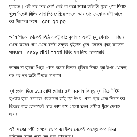
ঘুমাচ্ছে। এই বার আর বেশি দেরি না করে জমার চাইনটা পুরো খুলে দিলাম
খুলে দিতেই দিদির সাদা পিঠ বেরিয়ে পড়লো আর তার মেঝে একটা কালো
ব্রা পিছনের অংশ। coti golpo
আমি পিছনে থেকেই পিঠে একটু হাত বুলালাম একটা চুমু খেলাম । পিছন
থেকে কাধের পাশ থেকে যতটা সম্ভব চুড়িদার খুলে ফেলেন খুবই আস্তে
সাবধানে। sexy didi choti দিদির দুধ নিয়ে চোদাচোদি
আমার বা হাতটা পিছন থেকে জমার ভিতরে ঢুকিয়ে দিলাম ব্রা উপর থেকেই
বড় বড় দুধ দুটো টিপতে লাগলাম।
ব্রা তোলা দিয়ে দুদুর বোঁটা ছোঁয়ার চেষ্টা করলাম কিন্তু ব্রা নিচে টাইট
হওয়ায় হাত ঢোকাতে পারলামনা তাই ব্রা উপর থেকে হাত গুজে দিলাম ব্রা
ভিতরে হাত ঢোকাতেই হাত গরম হয়ে গেলো দুদুর বোঁটাও খুঁজে পেলাম
এবার
এই সাধের বোঁটা দেখবো ভেবে ব্রা উপর থেকেই আস্তে করে দিদির
বাদিকের দুদুটা পুরো বের করে আনলাম।