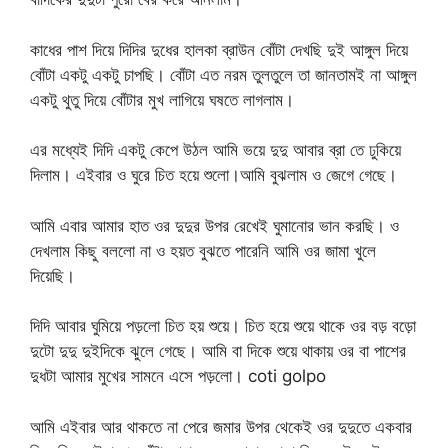
কাধের পাশ দিয়ে দিদির দুধের হালকা ব্রাউন বোঁটা দেখছি দুই আঙ্গুল দিয়ে
বোঁটা একটু একটু চাপছি। বোঁটা এত নরম তুলতুলে তা জানতামই না আঙ্গুল
একটু থুতু দিয়ে বোঁটার মুখ লাগিয়ে ঘষতে লাগলাম।
এর মধ্যেই দিদি একটু কেপে উঠল আমি ভয়ে দুদু আবার ব্রা তে ঢুকিয়ে
দিলাম। এইবার ও ঘুরে চিত হয়ে শুলো।আমি বুঝলাম ও জেগে গেছে।
আমি এবার আমার হাত ওর দুদুর উপর রেখেই ঘুমানোর ভান করছি। ও
দেখলাম কিছু বললো না ও হয়ত বুঝতে পারেনি আমি ওর জামা খুলে
দিয়েছি।
দিদি আবার ঘুমিয়ে পড়লো চিত হয় শুয়ে। চিত হয়ে শুয়ে থাকে ওর বড় বড়ো
দুটো দুদু দুইদিকে ঝুলে গেছে। আমি বা দিকে শুয়ে থাকায় ওর বা পাশের
দুধটা আমার মুখের সামনে এসে পড়লো। coti golpo
আমি এইবার আর থাকতে না পেরে জমার উপর থেকেই ওর দুদুতে একবার