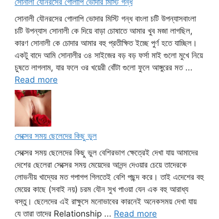
সোনালী যৌনরসের গোলাপি ভোদার মিস্টি গন্ধ
সোনালী যৌনরসের গোলাপি ভোদার মিস্টি গন্ধ বাংলা চটি উপন্যাসবাংলা
চটি উপন্যাস সোনালী কে দিয়ে বাড়া চোষাতে আমার খুব মজা লাগছিল,
কারণ সোনালী কে চোদার আমার বহু প্রতীক্ষিত ইচ্ছে পুর্ণ হতে যাচ্ছিল।
একটু বাদে আমি সোনালীর ৩৪ সাইজের বড় বড় ফর্সা মাই গুলো মুখে নিয়ে
চুষতে লাগলাম, যার ফলে ওর খয়েরী বোঁটা গুলো ফুলে আঙ্গুরের মত ...
Read more
সেক্সের সময় ছেলেদের কিছু ভুল
সেক্সের সময় ছেলেদের কিছু ভুল বেশিরভাগ ক্ষেত্রেই দেখা যায় আমাদের
দেশের ছেলেরা সেক্সের সময় মেয়েদের আনন্দ দেওয়ার চেয়ে তাদেরকে
লোভনীয় খাদ্যের মত গপাগপ গিলতেই বেশি পছন্দ করে। তাই এদেশের বহু
মেয়ের কাছে (সবাই নয়) চরম যৌন সুখ পাওয়া যেন এক বহু আরাধ্য
বস্তু। ছেলেদের এই রাক্ষুসে মনোভাবের কারনেই অনেকসময় দেখা যায়
যে তারা তাদের Relationship ...
Read more