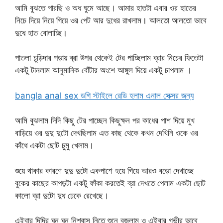
আমি বুঝতে পারছি ও অধ ঘুমে আছে। আমার হাতটা এবার ওর হাতের
নিচে দিয়ে নিয়ে গিয়ে ওর পেট আর দুধের রাখলাম। আলতো আলতো ভাবে
দুধে হাত বোলাচ্ছি।
পাতলা চুড়িদার পড়ায় ব্রা উপর থেকেই টের পাচ্ছিলাম ব্রার নিচের ফিতেটা
একটু টানলাম আনুমানিক বোঁটার অংশে আঙ্গুল দিয়ে একটু চাপলাম ।
bangla anal sex ডগি স্টাইলে রেডি হলাম এনাল সেক্সর জন্য
আমি বুঝলাম দিদি কিছু টের পাচ্ছেন কিছুক্ষন পর কাধের পাশ দিয়ে মুখ
বাড়িয়ে ওর দুদু দুটো দেখছিলাম এত কাছ থেকে কখন দেখিনি ওকে ওর
কাঁধে একটা ছোট চুমু খেলাম।
শুয়ে থাকার কারণে দুদু দুটো একপাশে হয়ে গিয়ে আরও বড়ো দেখাচ্ছে
বুকের কাছের কাপড়টা একটু ফাঁকা করতেই ব্রা দেখতে পেলাম একটা ছোট
কালো ব্রা দুটো দুধ ঢেকে রেখেছে।
এইবার দিদির ঘন ঘন নিশ্বাস নিতে শুনে বুজলাম ও এইবার গভীর ভাবে