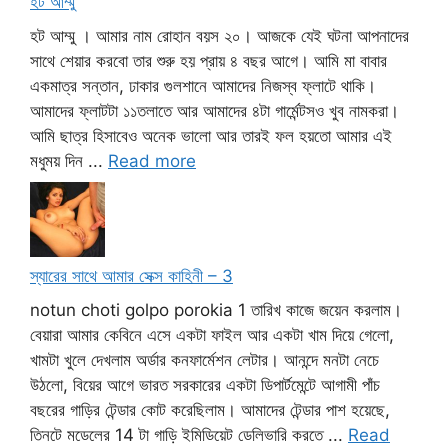
হট আম্মু
হট আম্মু । আমার নাম রোহান বয়স ২০। আজকে যেই ঘটনা আপনাদের
সাথে শেয়ার করবো তার শুরু হয় প্রায় ৪ বছর আগে। আমি মা বাবার
একমাত্র সন্তান, ঢাকার গুলশানে আমাদের নিজস্ব ফ্লাটে থাকি।
আমাদের ফ্লাটটা ১১তলাতে আর আমাদের ৪টা গার্মেন্টসও খুব নামকরা।
আমি ছাত্র হিসাবেও অনেক ভালো আর তারই ফল হয়তো আমার এই
মধুময় দিন ...
Read more
স্যারের সাথে আমার সেক্স কাহিনী – 3
notun choti golpo porokia 1 তারিখ কাজে জয়েন করলাম।
বেয়ারা আমার কেবিনে এসে একটা ফাইল আর একটা খাম দিয়ে গেলো,
খামটা খুলে দেখলাম অর্ডার কনফার্মেশন লেটার। আনন্দে মনটা নেচে
উঠলো, বিয়ের আগে ভারত সরকারের একটা ডিপার্টমেন্টে আগামী পাঁচ
বছরের গাড়ির টেন্ডার কোট করেছিলাম। আমাদের টেন্ডার পাশ হয়েছে,
তিনটে মডেলের 14 টা গাড়ি ইমিডিয়েট ডেলিভারি করতে ...
Read