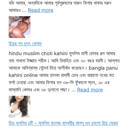
বডি আমার, অন্যদিকে আমার পূর্বপুরুষদের দারুন ফিগার থাকার দরুন
আমারও ...
Read more
হিন্দুর গন চুদন খেলাম
hindu muslim choti kahini মুসলিম মাগী চোদার গল্প আমার
নাম শাবানা ইজ্জাত শরীফ। আমি বিবাহিত এবং ৩০ বছর বয়সী। আল্লাহ
আমাকে অবিশ্বাস্য সৌন্দর্য দিয়ে আশীর্বাদ করেছেন। bangla panu
kahini online আমার হালকা বাদামী চোখ এবং ধারালো নখের মত
ফর্সা চেহারা এবং আমার ফিগার হল ৩৬-সি ফুঁকানো স্তন, ২৮ এর
মাস্তানি কোমর এবং ৩৮ দুলানো পাছা। ...
Read more
হিন্দু মুসলিম চটি – মুসলিম কলেজ বান্ধবীর মাল্লু গুদ চুদলো হিন্দু ফ্রেন্ড