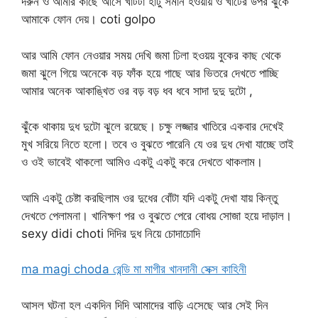
দরুন ও আমার কাছে আসে খাটটা হাঁটু সমান হওয়ায় ও খাটের উপর ঝুঁকে
আমাকে ফোন দেয়। coti golpo
আর আমি ফোন নেওয়ার সময় দেখি জমা ঢিলা হওয়য় বুকের কাছ থেকে
জমা ঝুলে গিয়ে অনেকে বড় ফাঁক হয়ে গাছে আর ভিতরে দেখতে পাচ্ছি
আমার অনেক আকাঙ্খিত ওর বড় বড় ধব ধবে সাদা দুদু দুটো ,
ঝুঁকে থাকায় দুধ দুটো ঝুলে রয়েছে। চক্ষু লজ্জার খাতিরে একবার দেখেই
মুখ সরিয়ে নিতে হলো। তবে ও বুঝতে পারেনি যে ওর দুধ দেখা যাচ্ছে তাই
ও ওই ভাবেই থাকলো আমিও একটু একটু করে দেখতে থাকলাম।
আমি একটু চেষ্টা করছিলাম ওর দুধের বোঁটা যদি একটু দেখা যায় কিন্তু
দেখতে পেলামনা। খানিক্ষণ পর ও বুঝতে পেরে বোধয় সোজা হয়ে দাড়াল।
sexy didi choti দিদির দুধ নিয়ে চোদাচোদি
ma magi choda রেন্ডি মা মাগীর খানদানী সেক্স কাহিনী
আসল ঘটনা হল একদিন দিদি আমাদের বাড়ি এসেছে আর সেই দিন