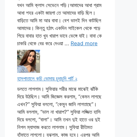
যখন আমি ক্লাস সেভেনে পড়ি।আমাদের আধা গ্রাম
আধা শহর একটা জায়গা তে আমাদের বাড়ি ছিল।
বাড়িতে আমি মা আর বাবা। বেশ ভালই দিন কাটছিল
আমাদের। কিন্তু হঠাৎ একদিন সাইকেল থেকে পড়ে
গিয়ে বাবার হাত খুব খারাপ ভাবে ভেঙ্গে যাই। বাবা কে
চাকরি থেকে বের করে দেওয়া ...
Read more
হাসপাতালে কচি ভোদায় চুদাচুদি পার্ট ২
ডলতে লাগলাম। সুফিয়ার শরীর মাঝে মাঝেই ঝাঁকি
দিয়ে উঠছিল। আমি জিজ্ঞেস করলাম, “কেমন লাগছে
এখন?” সুফিয়া বললো, “কেমুন জানি লাগতাছে”।
আমি বললাম, “ভাল না খারাপ?” সুফিয়া লজ্জিত হাসি
দিয়ে বললো, “বালা”। আমি তখন দুই হাতে ওর দুই
নিপল ম্যাসাজ করতে লাগলাম। সুফিয়া রীতিমত
হাঁফাতে লাগলো। বুঝলাম, কাজ হবে। এরপর আমি