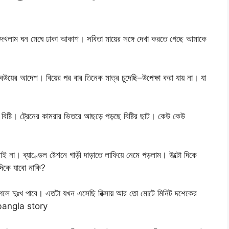
াম ঘন মেঘে ঢাকা আকাশ। সবিতা মায়ের সঙ্গে দেখা করতে গেছে আমাকে
বউয়ের আদেশ। বিয়ের পর বার তিনেক মাত্র চুদেছি–উপেক্ষা করা যায় না। যা
গা বিষ্টি। ট্রেনের কামরার ভিতরে আছড়ে পড়ছে বিষ্টির ছাট। কেউ কেউ
 না। ব্যাণ্ডেল ষ্টেশনে গাড়ী দাড়াতে লাফিয়ে নেমে পড়লাম। উল্টো দিকে
দিকে যাবো নাকি?
গেলে দুঃখ পাবে। এতটা যখন এসেছি রিক্সায় আর তো মোটে মিনিট দশেকের
g bangla story