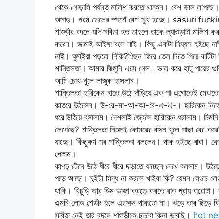
থেকে গোড়ালি পর্যন্ত মালিশ করতে থাকেন। বেশ ভাল লাগছে।
অসাড়। গরম তেলের স্পর্শে বেশ সুখ হচ্ছে। sasuri fu
শাশুড়ীর বদলে যদি সবিতা হত তাহলে তাকে ল্যাওড়াটা মালিশ কর
করেন। জামাই ভাইঙ্গা বলে নাই। কিছু একটা নিয্যস হইছে ন
নাই। ঘুমাইয়া পড়লো নিকি?পিছন ফিরে তেল নিতে গিয়ে বাটিট
শান্তিলতা। আমার ঝিমুনি এসে গেল। ভাল করে হাটু পায়ের গু
আমি চোখ খুলে লাজুক হাসলাম।
শান্তিলতা হারিকেন হাতে উঠে দাঁড়িয়ে এক পা এগোতেই মেঝতে
কাতরে উঠলেন। উ-রে-মা-আ-আ-রে-এ-এ-। হারিকেন নিভে গিয়ে 
ধরে উঠিয়ে বসালাম। দেশলাই জ্বেলে হারিকেন ধরালাম। চিমন
লেগেছে? শান্তিলতা নিজেই কোমরের বাধন খুলে পাছা বের কর
যাচ্ছে। কিছুক্ষণ পর শান্তিলতা বললেন। থাক হইছে বাবা।
পেলাম।
কাপড় টেনে উঠে ধীরে ধীরে দাড়াতে যাচ্ছেন দেখে বললাম। উ
পড়ে আছে। দুইটা সিদ্ধ না করলে খাইবা কি? যেমন লেংচে লেং
থাকি। খিচুড়ি আর ডিম ভাজা করতে করতে রাত প্রায় বারোটা। 
এমনি লোড শেডীং হলে এতক্ষন থাকতো না। ঝড়ে তার ছিড়ে বি
সবিতা নেই তার বদলে শাশুড়ীকে চুদবো কিনা ভাবছি।
hot ne