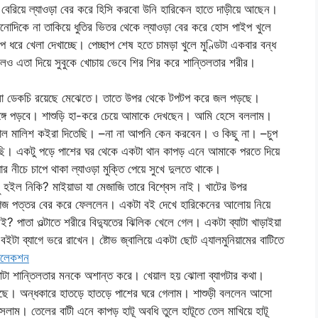
দায় বেরিয়ে ল্যাওড়া বের করে হিসি করবো উনি হারিকেন হাতে দাড়ীয়ে আছেন।
দিকে না তাকিয়ে ধুতির ভিতর থেকে ল্যাওড়া বের করে হোস পাইপ খুলে
রে খেলা দেখাচ্ছে। পেচ্ছাপ শেষ হতে চামড়া খুলে মুণ্ডিটা একবার বন্ধ
েও এতা দিয়ে সুবুকে খোচায় ভেবে শির শির করে শান্তিলতার শরীর।
গামলা ডেকচি রয়েছে মেঝেতে। তাতে উপর থেকে টপটপ করে জল পড়ছে।
ঙ্গে পড়বে। শাশুড়ি হা-করে চেয়ে আমাকে দেখছেন। আমি হেসে বললাম।
ল মালিশ কইরা দিতেছি। –না না আপনি কেন করবেন। ও কিছু না। –চুপ
াছি। একটু পড়ে পাশের ঘর থেকে একটা থান কাপড় এনে আমাকে পরতে দিয়ে
র নীচে চাপে থাকা ল্যাওড়া মুক্তি পেয়ে সুখে দুলতে থাকে।
ছু হইল নিকি? মাইয়াডা যা মেজাজি তারে বিশ্বেস নাই। খাটের উপর
ে কাগজ পত্তর বের করে ফেললেন। একটা বই দেখে হারিকেনের আলোয় নিয়ে
 পাতা ওল্টাতে শরীরে বিদ্যুতের ঝিলিক খেলে গেল। একটা ব্যাটা খাড়াইয়া
বইটা ব্যাগে ভরে রাখেন। ষ্টোভ জ্বালিয়ে একটা ছোট এ্যালমুনিয়ামের বাটিতে
কালেকশন
তাটা শান্তিলতার মনকে অশান্ত করে। খেয়াল হয় ঝোলা ব্যাগটার কথা।
েছে। অন্ধকারে হাতড়ে হাতড়ে পাশের ঘরে গেলাম। শাশুড়ী বললেন আসো
সলাম। তেলের বাটী এনে কাপড় হাটূ অবধি তুলে হাটূতে তেল মাখিয়ে হাটূ