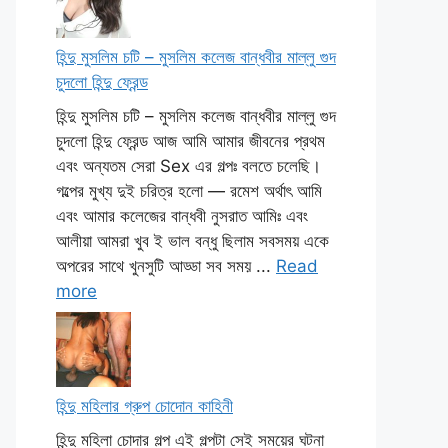
হিন্দু মুসলিম চটি – মুসলিম কলেজ বান্ধবীর মাল্লু গুদ
চুদলো হিন্দু ফ্রেন্ড
হিন্দু মুসলিম চটি – মুসলিম কলেজ বান্ধবীর মাল্লু গুদ
চুদলো হিন্দু ফ্রেন্ড আজ আমি আমার জীবনের প্রথম
এবং অন্যতম সেরা Sex এর গল্পঃ বলতে চলেছি।
গল্পের মুখ্য দুই চরিত্র হলো — রমেশ অর্থাৎ আমি
এবং আমার কলেজের বান্ধবী নুসরাত আমিঃ এবং
আলীয়া আমরা খুব ই ভাল বন্ধু ছিলাম সবসময় একে
অপরের সাথে খুনসুটি আড্ডা সব সময় ...
Read
more
হিন্দু মহিলার গ্রুপ চোদোন কাহিনী
হিন্দু মহিলা চোদার গল্প এই গল্পটা সেই সময়ের ঘটনা