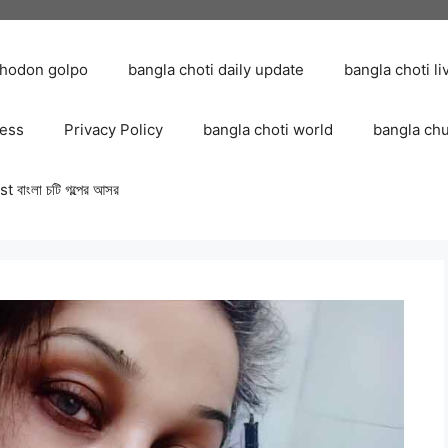
chodon golpo
bangla choti daily update
bangla choti li
ress
Privacy Policy
bangla choti world
bangla ch
 বাংলা চটি গল্পের আসর