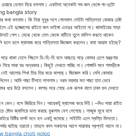
 চেয়ারে হেলান দিয়ে বসলাম। একটানা অনেকটা পথ জল ভেঙ্গে পা-দুটো
cking bangla story
ার কথা বলতাম। কি নিয়া সুবুর লগে গোলমাল সেইটা শান্তিলতা বোঝার চেষ্টা
াইলে এই দুজ্জোগের রাইতে জল ভাইঙ্গা এতদুর আইতো না। জামাইয়ের সাড়া
া উলটে গেল। মেঝে থেকে তেল কেকে বাটিতে তুলে মালিশ করতে থাকেন
লি ডলে ডলে ম্যাসাজ করে শান্তিলতা জিজ্ঞেস করলেন। বাবা আরাম হইছে?
 পড়ে থাকা তেলে পিছলে হি-হি-হি বলে আছড়ে পড়ে কোমর চেপে যন্ত্রণায়
সারা ঘর অন্ধকার। কিছুই দেখতে পাচ্ছি না। গোঙ্গানি শুনে শাশুড়ীকে
ি নেই আলোর শিখা তির তির করে কাপছে। জিজ্ঞেস করি। দেখি কোথায়
েদিলেন। আমি পাছা টিপতে লাগলাম। নরম ময়দার মত পাছা হাত ডেবে
 কোমর ধরে উঠে বসলেন। কাপড় সরে গেছে এক ঝলক বালে ঢাকা গুদ দেখতে
ঠছেন কেন। বসে জিরিয়ে নিন। আরেকটূ ম্যাসেজ করে দিই। –দিও সারা রাইত
চে ষ্টোভ জ্বালিয়ে ভাত করছে বুঝলাম বেশ লেগেছে। লাজুক মুখে বসে
বাইরে বিষ্টির দাপট মনে হল একটু কমেছে। লাইটটা এলে স্বস্তি মিলতো।
পর্যয় ঘটেছে হয়তো। তাহলে কাল সকালের আগে সারাবার প্রশ্নই আসে না।
w bangla choti golpo