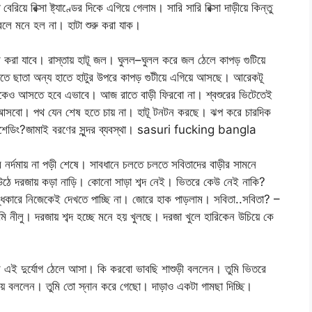
রিয়ে রিক্সা ষ্ট্যাণ্ডের দিকে এগিয়ে গেলাম। সারি সারি রিক্সা দাড়ীয়ে কিন্তু
ে মনে হল না। হাটা শুরু করা যাক।
ম করা যাবে। রাস্তায় হাটূ জল। ঘুলল–ঘুলল করে জল ঠেলে কাপড় গুটিয়ে
ে ছাতা অন্য হাতে হাটুর উপরে কাপড় গুটীয়ে এগিয়ে আসছে। আরেকটূ
 ওকেও আসতে হবে এভাবে। আজ রাতে বাড়ী ফিরবো না। শ্বশুরের ভিটেতেই
ে আসবো। পথ যেন শেষ হতে চায় না। হাটূ টনটন করছে। ঝপ করে চারদিক
শেডিং?জামাই বরণের সুন্দর ব্যবস্থা। sasuri fucking bangla
 নর্দমায় না পড়ী শেষে। সাবধানে চলতে চলতে সবিতাদের বাড়ীর সামনে
উঠে দরজায় কড়া নাড়ি। কোনো সাড়া শব্দ নেই। ভিতরে কেউ নেই নাকি?
ন্ধকারে নিজেকেই দেখতে পাচ্ছি না। জোরে হাক পাড়লাম। সবিতা..সবিতা? –
লু। দরজায় শব্দ হচ্ছে মনে হয় খুলছে। দরজা খুলে হারিকেন উচিয়ে কে
 এই দুর্যোগ ঠেলে আসা। কি করবো ভাবছি শাশুড়ী বললেন। তুমি ভিতরে
িয়ে বললেন। তুমি তো স্নান করে গেছো। দাড়াও একটা গামছা দিচ্ছি।