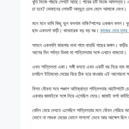
ধুতি ভিজে পাছায় লেপটে আছে। পায়ের চটি ভিজে আমসত্ত। 
চা হবে? দোকানের লোকটি অদ্ভুত চোখ মেলে আমাকে দেখে।
মনে মনে ভাবি কিছু ভুল বললাম নাকি?পাশের একজন বলল। ধুর
ছাদ একতলা বাড়ী। খানচারেক বড় বড় ঘর।
কাজের মেয়ে চু
সামনে একফালি জায়গায় নানা পাতা বাহারি গাছের জঙ্গল। বাড়ীর 
আগের দিন পর্যন্ত বিধবা মা শান্তিলতার সঙ্গে এখানে থাকতো।
এখন শান্তিলতা একা। সঙ্গী বলতে এখন একটি ঘর নিয়ে নাম মাত্
চলছিল ইতিমধ্যে মেয়ের বিয়ে ঠিক হয়ে যাওয়ায় এই আলোচনা স
বিগত যৌবনা সবে পঞ্চাশ অতিক্রান্ত শান্তিলতার আটোশাটো চেহা
একবার জামাইকে সঙ্গে নিয়ে এসেছিল মেয়ে। জামাই ফর্সা ক
যেদিন মেয়ে দেখতে এসেছিল শান্তিলতার মনে যৌবন পেরিয়ে আসার 
ভোগে না লাগুক মেয়ের ভোগে লাগলো’ ভেবে আর আক্ষেপ ছিল 