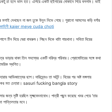
একটু চা হলে ভাল হত। এগিয়ে একটা হুইলারের দোকানে গিয়ে বললাম। ভাই
 মশাই দেখছেন না জল ঢুকে উনুন নিভে গেছে। পুরানো আমলের কড়ি বর্গার
দার কাহিনী kajer meye cuda choti
পাশে টিন দিয়ে ঘেরা বাথরুম। পিছন দিকে খাটা পায়খানা। সবিতা বিয়ের
র ভাড়ায় থাকা তিন সদস্যের একটি দরিদ্র পরিবার। প্রোমোটারের সঙ্গে কথা
াময়িক স্থগিত।
রায় আভিজাত্যের ছাপ। দারিদ্র্যেও তা অটুট। বিয়ের পর অষ্ট মঙ্গলায়
ার্তিকের মত চেহারা। sasuri fucking bangla story
জন্য সৃষ্টি হয়ছিল সূক্ষ্মবেদনাবোধ। পাত্রী পছন্দ করেছে খবর পেয়ে ‘তার
না শান্তিলতার মনে।