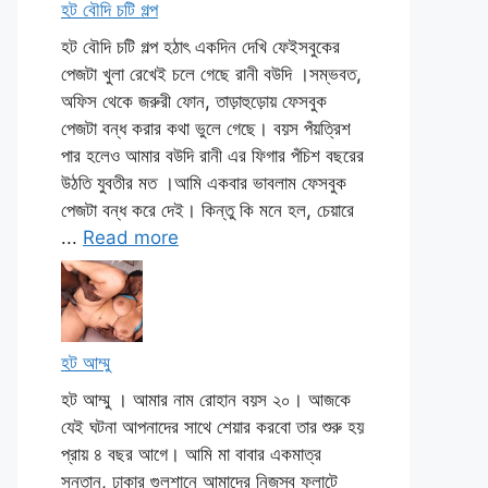
হট বৌদি চটি গল্প
হট বৌদি চটি গল্প হঠাৎ একদিন দেখি ফেইসবুকের
পেজটা খুলা রেখেই চলে গেছে রানী বউদি ।সম্ভবত,
অফিস থেকে জরুরী ফোন, তাড়াহুড়োয় ফেসবুক
পেজটা বন্ধ করার কথা ভুলে গেছে। বয়স পঁয়ত্রিশ
পার হলেও আমার বউদি রানী এর ফিগার পঁচিশ বছরের
উঠতি যুবতীর মত ।আমি একবার ভাবলাম ফেসবুক
পেজটা বন্ধ করে দেই। কিন্তু কি মনে হল, চেয়ারে
...
Read more
হট আম্মু
হট আম্মু । আমার নাম রোহান বয়স ২০। আজকে
যেই ঘটনা আপনাদের সাথে শেয়ার করবো তার শুরু হয়
প্রায় ৪ বছর আগে। আমি মা বাবার একমাত্র
সন্তান, ঢাকার গুলশানে আমাদের নিজস্ব ফ্লাটে