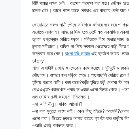
বিষ্টি থামার লক্ষণ নেই। কতক্ষণ অপেক্ষা করা যায়। স্টেশন হতে বে
চালক নেই। আশে পাশে আছে কোথাও এই বাদলায় কেউ যাবে বল
কোনোমতে শ্বশুর বাড়ী পৌছে সবিতাকে জড়িয়ে ধরে শুয়ে গা গর
এগোতে লাগলাম। সামনের দিক হতে বেটে মত একমহিলা একহাত
তুললে গুপ্তস্থান বেরিয়ে পড়বে। সবিতাকে নিয়ে ফেরার সময়
চুদবো সবিতাকে। অফিস না গিয়ে সকালে খেয়েদেয়ে বাড়ী ফির
অন্ধকার হয়ে গেল।
বাংলা চটি ভান্ডার
এই দুর্যোগে আবার লোড
story
শালা আসাটাই দেখছি গু-খেকোর কাজ হয়েছে। ঘুটঘুটে অন্ধকার
পৌছলাম। বাগানে জল দড়িয়ে গেছে। গাছগাছালি পেরিয়ে রকে 
ঘুমিয়ে পড়লো নাকি। কটা বাজে?কব্জি ঘুরিয়ে ঘড়ী দেখবো কি অ
কেএএএ্যা?খ্যানখেনে গলায় আওয়াজ এলো ভিতর থেকে। –আমি নী
এল বোঝার চেষ্টা করছেন শান্তিলতা।
–মা আমি নীলু। সবিতা আসেনি?
–না বাবা সুবুতো আসে নাই। কেন কিছু হইছে? আসেনি?বেকার
এসো বাবা। ভিতরে ঢূকতে আমার হাতের ব্যাগটা হাত বাড়ীয়ে ন
–আমি একটূ বাথরুমে যাবো।