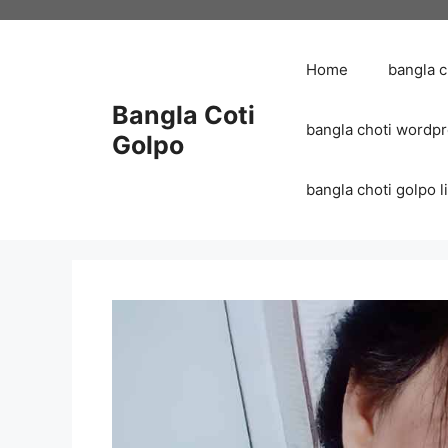
Skip
to
content
Home
bangla 
Bangla Coti
bangla choti wordp
Golpo
bangla choti golpo list