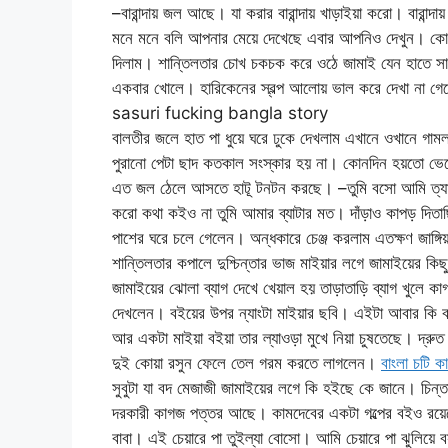
–বারান্দায় জল আছে। যা করার বারান্দায় খাড়াইয়া করো। বারান্
মনে মনে বলি আপনার মেয়ে দেখেছে এবার আপনিও দেখুন। কোনো
দিলাম। শান্তিলতার চোখ চকচক করে ওঠে জামাই যেন হাতে সাপ ধ
একবার খোলে। হারিকেনের স্বল্প আলোয় ভাল করে দেখা না গেল
sasuri fucking bangla story
বালতীর জলে হাত পা ধুয়ে ঘরে ঢুকে দেখলাম এখানে ওখানে 
পুরানো পেটা ছাদ কতকাল সংস্কার হয় না। কোনদিন হয়তো ভে
এত জল ঠেলে আসতে হাটূ টনটন করছে। –তুমি বসো আমি ত্যা
করো কথা কইও না তুমি আমার ব্যাটার মত। দাঁড়াও কাপড় দিত
পাশের ঘরে চলে গেলেন। অন্ধকারে চেঞ্জ করলাম এতক্ষণ জাঙ্গিয়া
শান্তিলতার কপালে দুশ্চিন্তার ভাজ মাইয়ার লগে জামাইয়ের কি
জামাইয়ের ঝোলা ব্যাগ দেখে খেয়াল হয় তাড়াতাড়ি ব্যাগ খুল
দেখলেন। বইয়ের উপর ন্যাংটা মাইয়ার ছবি। এইটা আবার কি বই?
আর একটা মাইয়া বইয়া তার ল্যাওড়া মুখে নিয়া চুষতেছে। দ্রুত 
দুই কোয়া রসুন ফেলে তেল গরম করতে লাগলেন।
বাংলা চটি 
সুবুটা যা বদ মেজাজী জামাইয়ের লগে কি হইছে কে জানে। চিন্
দরকারী কাগজ পত্তর আছে। কামদেবের একটা গল্পের বইও রয়
বাবা। এই চেয়ারে পা তুইল্যা বোসো। আমি চেয়ারে পা ঝুলিয়ে ব