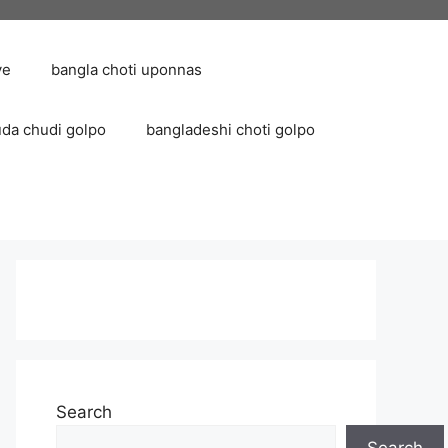
ve
bangla choti uponnas
uda chudi golpo
bangladeshi choti golpo
Search