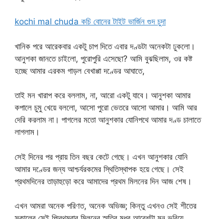
kochi mal chuda কচি বোনের টাইট ভার্জিন গুদ চুদা
খানিক পরে আরেকবার একটু চাপ দিতে এবার দণ্ডটা অনেকটা ঢুকলো।
আনুশকা জানতে চাইলো, পুরোপুরি এসেছো? আমি বুঝছিলাম, ওর কষ্ট
হচ্ছে আমার এরকম গাড়ল বেখাপ্পা দণ্ডের আঘাতে,
তাই মন খারাপ করে বললাম, না, আরো একটু যাবে। আনুশকা আমার
কপালে চুমু খেয়ে বললো, আসো পুরো ভেতরে আসো আমার। আমি আর
দেরি করলাম না। পাগলের মতো আনুশকার যোনিপথে আমার দণ্ড চালাতে
লাগলাম।
সেই দিনের পর প্রায় তিন বছর কেটে গেছে। এখন আনুশকার যোনি
আমার দণ্ডের জন্য আশ্চর্যরকমের স্থিতিস্থাপক হয়ে গেছে। সেই
প্রথমদিনের তাড়াহুড়ো করে আমাদের প্রথম মিলনের দিন আজ শেষ।
এখন আমরা অনেক পরিণত, অনেক অভিজ্ঞ; কিন্তু এখনও সেই শীতের
সকালের সেই প্মিরথমবার মিলনের স্মৃতির মধুর আবেশটা মন ভরিয়ে