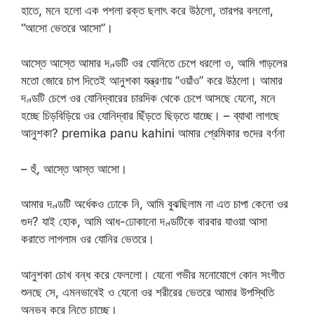
হাতে, মনে হলো এক পশলা রক্ত ছলাৎ করে উঠলো, তারপর বললো,
“আসো ভেতরে আসো”।
আস্তে আস্তে আমার দণ্ডটি ওর যোনিতে চেপে ধরলো ও, আমি গাড়লের
মতো জোরে চাপ দিতেই আনুশকা যন্ত্রণায় “ওয়াঁও” করে উঠলো। আমার
দণ্ডটি চেপে ওর যোনিদ্বারের চারদিক থেকে চেপে আসছে যেনো, মনে
হচ্ছে চিড়বিড়িয়ে ওর যোনিদ্বার ছিঁড়তে ছিড়তে যাচ্ছে। – ব্যাথা লাগছে
আনুশকা? premika panu kahini আমার প্রেমিকার গুদের বর্ণনা
– হুঁ, আস্তে আস্ত আসো।
আমার দণ্ডটি অর্ধেকও ঢোকে নি, আমি বুঝছিলাম না এত চাপা কেনো ওর
গুদ? যাই হোক, আমি আধ-ঢোকানো দণ্ডটিকে বারবার যাওয়া আসা
করাতে লাগলাম ওর যোনির ভেতরে।
আনুশকা চোখ বন্ধ করে ফেললো। যেনো গভীর মনোযোগে কোন সংগীত
শুনছে সে, এমনভাবেই ও যেনো ওর শরীরের ভেতরে আমার উপস্থিতি
অনুভব করে নিতে চাচ্ছে।