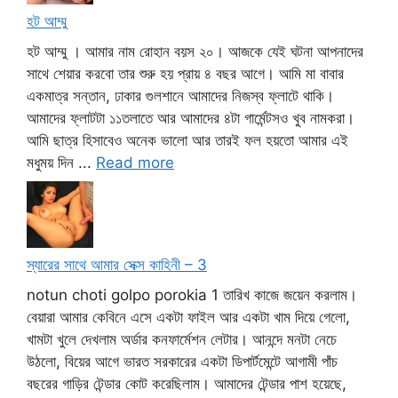
হট আম্মু
হট আম্মু । আমার নাম রোহান বয়স ২০। আজকে যেই ঘটনা আপনাদের
সাথে শেয়ার করবো তার শুরু হয় প্রায় ৪ বছর আগে। আমি মা বাবার
একমাত্র সন্তান, ঢাকার গুলশানে আমাদের নিজস্ব ফ্লাটে থাকি।
আমাদের ফ্লাটটা ১১তলাতে আর আমাদের ৪টা গার্মেন্টসও খুব নামকরা।
আমি ছাত্র হিসাবেও অনেক ভালো আর তারই ফল হয়তো আমার এই
মধুময় দিন ...
Read more
স্যারের সাথে আমার সেক্স কাহিনী – 3
notun choti golpo porokia 1 তারিখ কাজে জয়েন করলাম।
বেয়ারা আমার কেবিনে এসে একটা ফাইল আর একটা খাম দিয়ে গেলো,
খামটা খুলে দেখলাম অর্ডার কনফার্মেশন লেটার। আনন্দে মনটা নেচে
উঠলো, বিয়ের আগে ভারত সরকারের একটা ডিপার্টমেন্টে আগামী পাঁচ
বছরের গাড়ির টেন্ডার কোট করেছিলাম। আমাদের টেন্ডার পাশ হয়েছে,