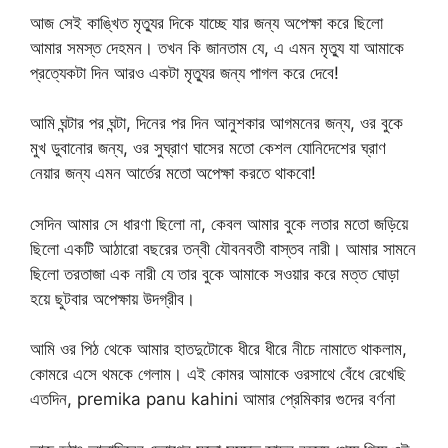
আজ সেই কাঙ্খিত মৃত্যুর দিকে যাচ্ছে যার জন্য অপেক্ষা করে ছিলো
আমার সমস্ত দেহমন। তখন কি জানতাম যে, এ এমন মৃত্যু যা আমাকে
প্রত্যেকটা দিন আরও একটা মৃত্যুর জন্য পাগল করে দেবে!
আমি ঘন্টার পর ঘন্টা, দিনের পর দিন আনুশকার আগমনের জন্য, ওর বুকে
মুখ ডুবানোর জন্য, ওর সুঘ্রাণ ঘাসের মতো কেশল যোনিদেশের ঘ্রাণ
নেয়ার জন্য এমন আর্তের মতো অপেক্ষা করতে থাকবো!
সেদিন আমার সে ধারণা ছিলো না, কেবল আমার বুকে লতার মতো জড়িয়ে
ছিলো একটি আঠারো বছরের তন্বী যৌবনবতী বাস্তব নারী। আমার সামনে
ছিলো তরতাজা এক নারী যে তার বুকে আমাকে সওয়ার করে মত্ত ঘোড়া
হয়ে ছুটবার অপেক্ষায় উদগ্রীব।
আমি ওর পিঠ থেকে আমার হাতদুটোকে ধীরে ধীরে নীচে নামাতে থাকলাম,
কোমরে এসে থমকে গেলাম। এই কোমর আমাকে ওরসাথে বেঁধে রেখেছি
এতদিন, premika panu kahini আমার প্রেমিকার গুদের বর্ণনা