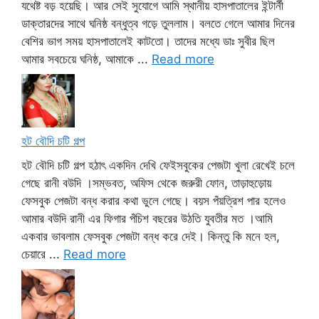
যথেষ্ট বড় হয়েছি। আর সেই সুযোগে আমি স্থানীয় হাসপাতালের ইন্টার্নী
ডাক্তারদের সাথে ঘনিষ্ঠ বন্ধুত্ব গড়ে তুললাম। বলতে গেলে আমার দিনের
বেশির ভাগ সময় হাসপাতালেই কাটতো। তাদের মধ্যে ডাঃ সুবীর ছিল
আমার সবচেয়ে ঘনিষ্ঠ, আমাকে ...
Read more
হট বৌদি চটি গল্প
হট বৌদি চটি গল্প হঠাৎ একদিন দেখি ফেইসবুকের পেজটা খুলা রেখেই চলে
গেছে রানী বউদি ।সম্ভবত, অফিস থেকে জরুরী ফোন, তাড়াহুড়োয়
ফেসবুক পেজটা বন্ধ করার কথা ভুলে গেছে। বয়স পঁয়ত্রিশ পার হলেও
আমার বউদি রানী এর ফিগার পঁচিশ বছরের উঠতি যুবতীর মত ।আমি
একবার ভাবলাম ফেসবুক পেজটা বন্ধ করে দেই। কিন্তু কি মনে হল,
চেয়ারে ...
Read more