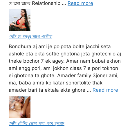
যে তারা তাদের Relationship ...
Read more
সেক্সি মা বন্ধুর সাথে পরকীয়া
Bondhura aj ami je golpota bolte jacchi seta
ashole eta ekta sottie ghotona jeta ghotechilo aj
theke bochor 7 ek agey. Amar nam bubai ekhon
ami engg pori, ami jokhon class 7 e pori tokhon
ei ghotona ta ghote. Amader family 3joner ami,
ma, baba amra kolkatar sohortolite thaki
amader bari ta ektala ekta ghore ...
Read more
সেক্সি বৌদির ভোদা ফাক করে চুদলাম