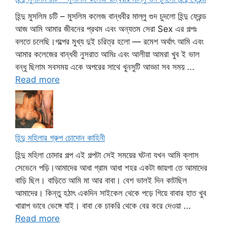
হিন্দু মুসলিম চটি – মুসলিম কলেজ বান্ধবীর মাল্লু গুদ চুদলো হিন্দু ফ্রেন্ড
আজ আমি আমার জীবনের প্রথম এবং অন্যতম সেরা Sex এর গল্পঃ
বলতে চলেছি।গল্পের মুখ্য দুই চরিত্র হলো — রমেশ অর্থাৎ আমি এবং
আমার কলেজের বান্ধবী নুসরাত আমিঃ এবং আলীয়া আমরা খুব ই ভাল
বন্ধু ছিলাম সবসময় একে অপরের সাথে খুনসুটি আড্ডা সব সময় ...
Read more
হিন্দু মহিলার গ্রুপ চোদোন কাহিনী
হিন্দু মহিলা চোদার গল্প এই গল্পটা সেই সময়ের ঘটনা যখন আমি ক্লাস
সেভেনে পড়ি।আমাদের আধা গ্রাম আধা শহর একটা জায়গা তে আমাদের
বাড়ি ছিল। বাড়িতে আমি মা আর বাবা। বেশ ভালই দিন কাটছিল
আমাদের। কিন্তু হঠাৎ একদিন সাইকেল থেকে পড়ে গিয়ে বাবার হাত খুব
খারাপ ভাবে ভেঙ্গে যাই। বাবা কে চাকরি থেকে বের করে দেওয়া ...
Read more