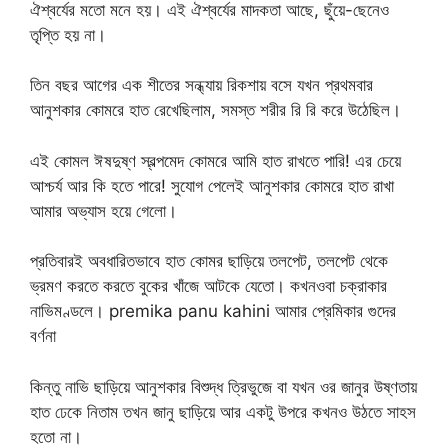
ঐশ্বর্যের মতো মনে হয়। এই ঐশ্বর্যের মাদকতা আছে, ছুঁয়ে-ছেনেও
তৃপ্তি হয় না।
তিন বছর আগের এক শীতের সন্ধ্যায় রিকশায় বসে যখন প্রথমবার
আনুশকার কোমরে হাত রেখেছিলাম, সমস্ত শরীর রি রি করে উঠেছিল।
এই কোমল ঈষদুষ্ণ স্বল্পমেদ কোমরে আমি হাত রাখতে পারি! এর চেয়ে
আশ্চর্য আর কি হতে পারে! সুযোগ পেলেই আনুশকার কোমরে হাত রাখা
আমার অভ্যাস হয়ে গেলো।
প্রতিবারই অবধারিতভাবে হাত কোমর ছাড়িয়ে তলপেট, তলপেট থেকে
ভ্রমণ করতে করতে বুকের খাঁজে আটকে যেতো। কখনওবা চক্রাকার
নাভিমণ্ডলে। premika panu kahini আমার প্রেমিকার গুদের
বর্ণনা
কিন্তু নাভি ছাড়িয়ে আনুশকার বিশুদ্ধ ত্রিভুজে বা যখন ওর জানুর উষ্ণতায়
হাত ঢেকে নিতাম তখন জানু ছাড়িয়ে আর একটু উপরে কখনও উঠতে সাহস
হতো না।