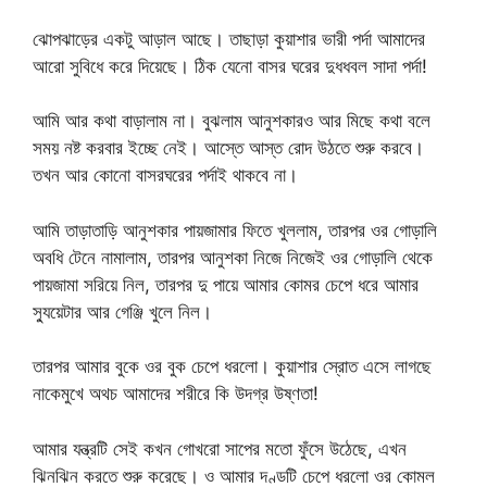
ঝোপঝাড়ের একটু আড়াল আছে। তাছাড়া কুয়াশার ভারী পর্দা আমাদের
আরো সুবিধে করে দিয়েছে। ঠিক যেনো বাসর ঘরের দুধধবল সাদা পর্দা!
আমি আর কথা বাড়ালাম না। বুঝলাম আনুশকারও আর মিছে কথা বলে
সময় নষ্ট করবার ইচ্ছে নেই। আস্তে আস্ত রোদ উঠতে শুরু করবে।
তখন আর কোনো বাসরঘরের পর্দাই থাকবে না।
আমি তাড়াতাড়ি আনুশকার পায়জামার ফিতে খুললাম, তারপর ওর গোড়ালি
অবধি টেনে নামালাম, তারপর আনুশকা নিজে নিজেই ওর গোড়ালি থেকে
পায়জামা সরিয়ে নিল, তারপর দু পায়ে আমার কোমর চেপে ধরে আমার
স্যুয়েটার আর গেঞ্জি খুলে নিল।
তারপর আমার বুকে ওর বুক চেপে ধরলো। কুয়াশার স্রোত এসে লাগছে
নাকেমুখে অথচ আমাদের শরীরে কি উদগ্র উষ্ণতা!
আমার যন্ত্রটি সেই কখন গোখরো সাপের মতো ফুঁসে উঠেছে, এখন
ঝিনঝিন করতে শুরু করেছে। ও আমার দণ্ডটি চেপে ধরলো ওর কোমল