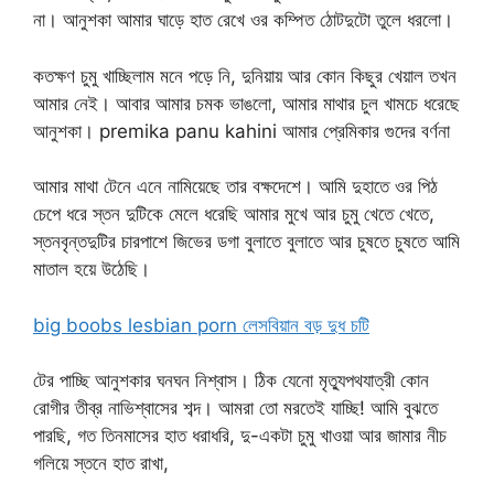
না। আনুশকা আমার ঘাড়ে হাত রেখে ওর কম্পিত ঠোটদুটো তুলে ধরলো।
কতক্ষণ চুমু খাচ্ছিলাম মনে পড়ে নি, দুনিয়ায় আর কোন কিছুর খেয়াল তখন
আমার নেই। আবার আমার চমক ভাঙলো, আমার মাথার চুল খামচে ধরেছে
আনুশকা। premika panu kahini আমার প্রেমিকার গুদের বর্ণনা
আমার মাথা টেনে এনে নামিয়েছে তার বক্ষদেশে। আমি দুহাতে ওর পিঠ
চেপে ধরে স্তন দুটিকে মেলে ধরেছি আমার মুখে আর চুমু খেতে খেতে,
স্তনবৃন্তদুটির চারপাশে জিভের ডগা বুলাতে বুলাতে আর চুষতে চুষতে আমি
মাতাল হয়ে উঠেছি।
big boobs lesbian porn লেসবিয়ান বড় দুধ চটি
টের পাচ্ছি আনুশকার ঘনঘন নিশ্বাস। ঠিক যেনো মৃত্যুপথযাত্রী কোন
রোগীর তীব্র নাভিশ্বাসের শব্দ। আমরা তো মরতেই যাচ্ছি! আমি বুঝতে
পারছি, গত তিনমাসের হাত ধরাধরি, দু-একটা চুমু খাওয়া আর জামার নীচ
গলিয়ে স্তনে হাত রাখা,