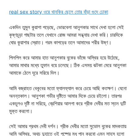
real sex story ওরে খানকির ছেলে তোর বাঁড়া গুদে ঢোকা
একদিন তুমুল কুয়াশা পড়েছে, ভোরবেলা আনুশকার সাথে দেখা হলো সেই
কৃষ্ণচূড়া গাছটার তলে যেখানে রোজ আমরা সন্ধ্যায় দেখা করি। চারদিকে
ঘোর কুয়াশার স্রোত। গরম কাপড়ের তলে আমাদের শরীর উষ্ণ।
পিলপিল করে আমার হাত আনুশকার বুকের ভাঁজে অস্থির হয়ে উঠেছে,
আমার মাথার মধ্যে তুফান বয়ে চলেছে। ঠিক এসময় ঝটকা মেরে আনুশকা
আমাকে ঠেলে দূরে সরিয়ে দিল।
আমি বজ্রাহত বেকুবের মতো ফ্যালফ্যাল করে চেয়ে আছি কতক্ষণ। যেনো
অনন্তকাল। আনুশকা গভীর দৃষ্টিতে আমার দিকে চেয়ে রইলো। তারপর
একচুলও দৃষ্টি না সরিয়ে, ব্রেশিয়ার আলগা করে গ্রীক দেবীর মত স্তন দুটি
মুক্ত করলো।
সেই আমার প্রথম দেবী দর্শন। গ্রীক দেবীর মতো সুডোল বুকের মাদকতায়
আমি অস্থির, অথচ দুহাতে ওই পুষ্পের মধু পান করবো এমন সাহস হলো