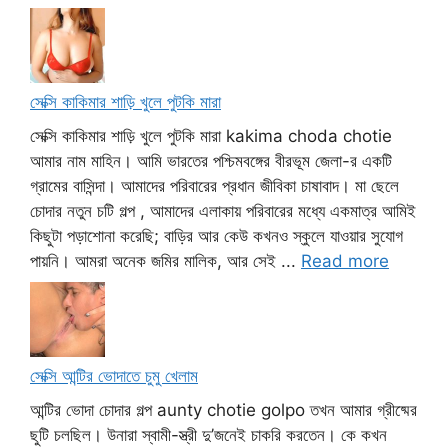
সেক্সি কাকিমার শাড়ি খুলে পুটকি মারা
সেক্সি কাকিমার শাড়ি খুলে পুটকি মারা kakima choda chotie
আমার নাম মাহিন। আমি ভারতের পশ্চিমবঙ্গের বীরভূম জেলা-র একটি
গ্রামের বাসিন্দা। আমাদের পরিবারের প্রধান জীবিকা চাষাবাদ। মা ছেলে
চোদার নতুন চটি গল্প , আমাদের এলাকায় পরিবারের মধ্যে একমাত্র আমিই
কিছুটা পড়াশোনা করেছি; বাড়ির আর কেউ কখনও স্কুলে যাওয়ার সুযোগ
পায়নি। আমরা অনেক জমির মালিক, আর সেই ...
Read more
সেক্সি আন্টির ভোদাতে চুমু খেলাম
আন্টির ভোদা চোদার গল্প aunty chotie golpo তখন আমার গ্রীষ্মের
ছুটি চলছিল। উনারা স্বামী-স্ত্রী দু’জনেই চাকরি করতেন। কে কখন