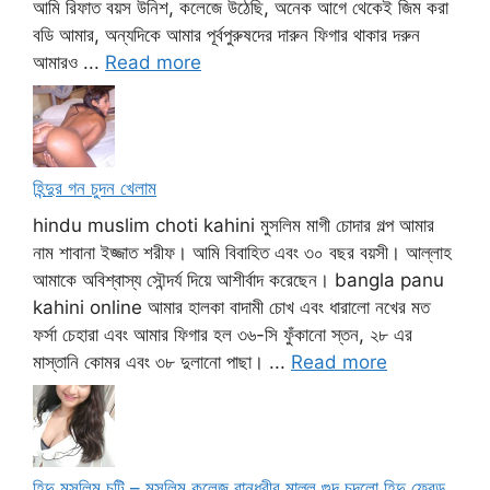
আমি রিফাত বয়স উনিশ, কলেজে উঠেছি, অনেক আগে থেকেই জিম করা
বডি আমার, অন্যদিকে আমার পূর্বপুরুষদের দারুন ফিগার থাকার দরুন
আমারও ...
Read more
হিন্দুর গন চুদন খেলাম
hindu muslim choti kahini মুসলিম মাগী চোদার গল্প আমার
নাম শাবানা ইজ্জাত শরীফ। আমি বিবাহিত এবং ৩০ বছর বয়সী। আল্লাহ
আমাকে অবিশ্বাস্য সৌন্দর্য দিয়ে আশীর্বাদ করেছেন। bangla panu
kahini online আমার হালকা বাদামী চোখ এবং ধারালো নখের মত
ফর্সা চেহারা এবং আমার ফিগার হল ৩৬-সি ফুঁকানো স্তন, ২৮ এর
মাস্তানি কোমর এবং ৩৮ দুলানো পাছা। ...
Read more
হিন্দু মুসলিম চটি – মুসলিম কলেজ বান্ধবীর মাল্লু গুদ চুদলো হিন্দু ফ্রেন্ড