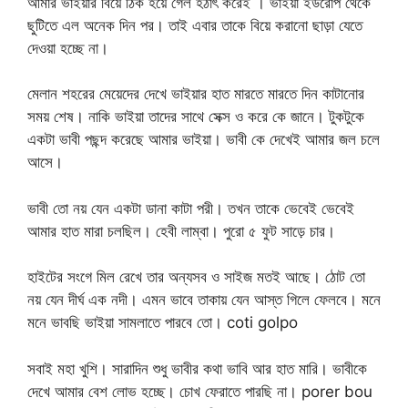
আমার ভাইয়ার বিয়ে ঠিক হয়ে গেল হঠাৎ করেই । ভাইয়া ইউরোপ থেকে
ছুটিতে এল অনেক দিন পর। তাই এবার তাকে বিয়ে করানো ছাড়া যেতে
দেওয়া হচ্ছে না।
মেলান শহরের মেয়েদের দেখে ভাইয়ার হাত মারতে মারতে দিন কাটানোর
সময় শেষ। নাকি ভাইয়া তাদের সাথে সেক্স ও করে কে জানে। টুকটুকে
একটা ভাবী পছন্দ করেছে আমার ভাইয়া। ভাবী কে দেখেই আমার জল চলে
আসে।
ভাবী তো নয় যেন একটা ডানা কাটা পরী। তখন তাকে ভেবেই ভেবেই
আমার হাত মারা চলছিল। হেবী লাম্বা। পুরো ৫ ফুট সাড়ে চার।
হাইটের সংগে মিল রেখে তার অন্যসব ও সাইজ মতই আছে। ঠোট তো
নয় যেন দীর্ঘ এক নদী। এমন ভাবে তাকায় যেন আস্ত গিলে ফেলবে। মনে
মনে ভাবছি ভাইয়া সামলাতে পারবে তো। coti golpo
সবাই মহা খুশি। সারাদিন শুধু ভাবীর কথা ভাবি আর হাত মারি। ভাবীকে
দেখে আমার বেশ লোভ হচ্ছে। চোখ ফেরাতে পারছি না। porer bou