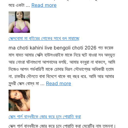
শুয়ে একটা ...
Read more
সেক্সবোমা মা বাইরের লোকের সাথে গুদ মারাচ্ছে
ma choti kahini live bengoli choti 2026 গত কয়েক
মাস যাবত আমার সেক্সি হাউসওয়াইফ মাকে নিয়ে ঘটে যাওয়া সব অদ্ভুত
আর নোংরা ঘটনাগুলো আপনাদের বলছি. আমার বন্ধুরা না থাকলে, আমি
নিজেও আপন গর্ভধারিণী মাকে চোদার বিরল সৌভাগ্যের অধিকারী হতাম
না. চাকরীর দৌলতে বাবা বিদেশে থাকে বহু বছর ধরে. আমি আর আমার
সুন্দরী সেক্স বোম্ব মা ...
Read more
সেক্স গার্ল বান্ধবীকে জোর করে চুদে পোয়াতি করা
সেক্স গার্ল বান্ধবীকে জোর করে চুদে পোয়াতি করা মেয়েটির নাম তমন্না।