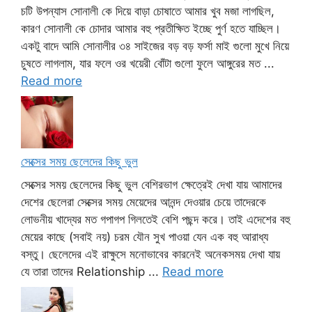
চটি উপন্যাস সোনালী কে দিয়ে বাড়া চোষাতে আমার খুব মজা লাগছিল,
কারণ সোনালী কে চোদার আমার বহু প্রতীক্ষিত ইচ্ছে পুর্ণ হতে যাচ্ছিল।
একটু বাদে আমি সোনালীর ৩৪ সাইজের বড় বড় ফর্সা মাই গুলো মুখে নিয়ে
চুষতে লাগলাম, যার ফলে ওর খয়েরী বোঁটা গুলো ফুলে আঙ্গুরের মত ...
Read more
সেক্সের সময় ছেলেদের কিছু ভুল
সেক্সের সময় ছেলেদের কিছু ভুল বেশিরভাগ ক্ষেত্রেই দেখা যায় আমাদের
দেশের ছেলেরা সেক্সের সময় মেয়েদের আনন্দ দেওয়ার চেয়ে তাদেরকে
লোভনীয় খাদ্যের মত গপাগপ গিলতেই বেশি পছন্দ করে। তাই এদেশের বহু
মেয়ের কাছে (সবাই নয়) চরম যৌন সুখ পাওয়া যেন এক বহু আরাধ্য
বস্তু। ছেলেদের এই রাক্ষুসে মনোভাবের কারনেই অনেকসময় দেখা যায়
যে তারা তাদের Relationship ...
Read more