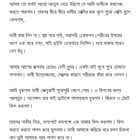
আমার তো মনটা আরো আনন্দে নেচে উঠলো যে আমি ভাবীকে ম্যানেজ
করতে পারলাম। তারপর ধীরে ধীরে ভাবীর মেক্সির হুক খুলে পুরো মেক্সি খুলে
ফেললাম,
ভাবী বাধা দিল না। ব্রা পরে নাই, সরাসরি এ্যাকশন।শরীরের উপরের
অংশ এক বারে নগ্ন, মাই দুইটা একেবারে নিটোল। শুয়ে থাকার পরেও
বেশ উচু।
আমার আগের কল্পনার চেয়েও বেশী সুন্দর। একটা মাই মুখে পুরে চোষতে
লাগলাম। ভাবী উত্তেজনায়, সেক্সের কারনে শরীরকে বাঁকা করে ফেলল।
আমি বুঝলাম ভাবী সেক্সুয়ালী পুরোপুরি জেগে গেছে। ও মিলনের জন্য
প্রস্তুত। অনেক্ষন ধরে মাই দুটোকে পালাক্রমে চুষলাম। জ্বিবে ও ঠোটে
কিস করলাম।
তারপর নাভীর নিচে, তলপেটে কমপক্ষে এক হাজার কিস করলাম। কিস
করতে করতে পাগল করে তুললাম। ভাবী আমাকে জড়িয়ে ধরে বলল চিকনা
খান তুমি আমাকে আর পাগল করে না।