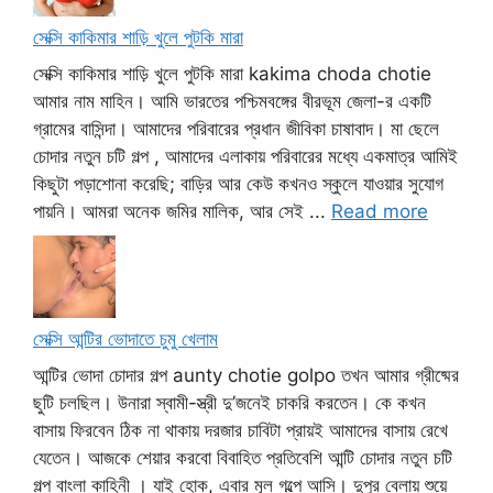
সেক্সি কাকিমার শাড়ি খুলে পুটকি মারা
সেক্সি কাকিমার শাড়ি খুলে পুটকি মারা kakima choda chotie
আমার নাম মাহিন। আমি ভারতের পশ্চিমবঙ্গের বীরভূম জেলা-র একটি
গ্রামের বাসিন্দা। আমাদের পরিবারের প্রধান জীবিকা চাষাবাদ। মা ছেলে
চোদার নতুন চটি গল্প , আমাদের এলাকায় পরিবারের মধ্যে একমাত্র আমিই
কিছুটা পড়াশোনা করেছি; বাড়ির আর কেউ কখনও স্কুলে যাওয়ার সুযোগ
পায়নি। আমরা অনেক জমির মালিক, আর সেই ...
Read more
সেক্সি আন্টির ভোদাতে চুমু খেলাম
আন্টির ভোদা চোদার গল্প aunty chotie golpo তখন আমার গ্রীষ্মের
ছুটি চলছিল। উনারা স্বামী-স্ত্রী দু’জনেই চাকরি করতেন। কে কখন
বাসায় ফিরবেন ঠিক না থাকায় দরজার চাবিটা প্রায়ই আমাদের বাসায় রেখে
যেতেন। আজকে শেয়ার করবো বিবাহিত প্রতিবেশি আন্টি চোদার নতুন চটি
গল্প বাংলা কাহিনী । যাই হোক, এবার মূল গল্পে আসি। দুপুর বেলায় শুয়ে