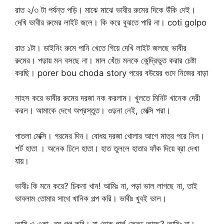
রাত ২/৩ টা পর্যন্ত পড়ি। মাঝে মাঝে ভাবীর রুমের দিকে উঁকি দেই।
দেখি ভাবীর রুমের লাইট জলে। কি করে বুঝতে পারি না। coti golpo
রাত ১টা। ডাইনিং রুমে পানি খেতে গিয়ে দেখি লাইট জলছে ভাবীর
রুমের। পড়ায় মন বসছে না। মাল খেঁচে মনকে কেন্দ্রিভুত করার চেষ্টা
করছি। porer bou choda story পরের বউয়ের গুদে নিজের বাড়া
সাহস করে ভাবীর রুমের দরজা নক করলাম। খুলতে মিনিট খানেক দেরী
করল। আমাকে দেখে অপ্রস্তুত। ওড়না নেই, মেক্সি পরা।
পাতলা মেক্সি। গরমের দিন। বোধয় দরজা খোলার আগে মাত্র পরে নিল।
শর্ট হাতা । অনেক ঢিলে হাতা। হাত তুললে হাতার ফাঁক দিয়ে ব্রা দেখা
যায়।
ভাবীঃ কি মনে করে? চিকনা খান! আমিঃ না, পড়া ভাল লাগছে না, তাই
ভাবলাম তোমার সাথে খানিক গল্প করি। ভাবীঃ খুবই ভাল।
আমি ও একা, বস গল্প করি। যা হোক গার্ল ফ্রেন্ড আছে? আমিঃ না।