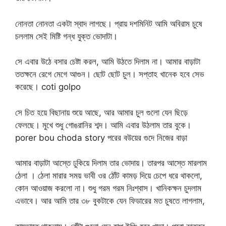
নোনতা নোনতা একটা স্বাদ লাগছে। প্রায় দশমিনিট আমি অবিরাম চুষে
চললাম সেই মিষ্টি গন্ধ যুক্ত ভোদাটা।
সে এবার উঠে বসার চেষ্টা করল, আমি উঠতে দিলাম না। আমার বাড়াটা
ততক্ষনে রেগে মেগে আগুন। ছোট ছোট চুল। সপ্তাহ খানেক হবে সেভ
করেছে। coti golpo
সে চিত হয়ে বিছানায় শুয়ে আছে, আর আমার চুল গুলো যেন ছিড়ে
ফেলছে। মুখে শুধু গোঙরানির শব্দ। আমি এবার উঠলাম তার বুকে।
porer bou choda story পরের বউয়ের গুদে নিজের বাড়া
আমার বাড়াটা আস্তে ঢুকিয়ে দিলাম তার ভোদায়। তারপর আস্তে মারলাম
ঠেলা । ঠেলা মারার সময় ভাবী ওর ঠোঁট কামড় দিয়ে চেপে ধরে থাকলো,
কোন আওয়াজ করলো না। শুধু গরম গরম নিঃশ্বাস। খানিকক্ষন চুদলাম
এভাবে। আর আমি তার ৩৮ বুকটাকে যেন ফিডারের মত চুষতে লাগলাম,