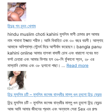
হিন্দুর গন চুদন খেলাম
hindu muslim choti kahini মুসলিম মাগী চোদার গল্প আমার
নাম শাবানা ইজ্জাত শরীফ। আমি বিবাহিত এবং ৩০ বছর বয়সী। আল্লাহ
আমাকে অবিশ্বাস্য সৌন্দর্য দিয়ে আশীর্বাদ করেছেন। bangla panu
kahini online আমার হালকা বাদামী চোখ এবং ধারালো নখের মত
ফর্সা চেহারা এবং আমার ফিগার হল ৩৬-সি ফুঁকানো স্তন, ২৮ এর
মাস্তানি কোমর এবং ৩৮ দুলানো পাছা। ...
Read more
হিন্দু মুসলিম চটি – মুসলিম কলেজ বান্ধবীর মাল্লু গুদ চুদলো হিন্দু ফ্রেন্ড
হিন্দু মুসলিম চটি – মুসলিম কলেজ বান্ধবীর মাল্লু গুদ চুদলো হিন্দু ফ্রেন্ড
আজ আমি আমার জীবনের প্রথম এবং অন্যতম সেরা Sex এর গল্পঃ