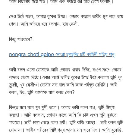
আমি বিছানায় শুয়ে পড়ি। আমি এক পর্যায়ে ওর হাত চেপে ধরলাম।
সেও উঠে পড়ল, আমার বুকের উপর। লজ্জার কারনে ভাবীর মুখ লাল হয়ে
গেল। আমি জড়িয়ে ধরে বললাম, হায় সেক্সী,
কিছু খাওয়াবে?
nongra choti golpo নোংরা চুদাচুদির চটি কাহিনী সত্যি পানু
ভাবী বলল এসো তোমাকে আমি তোমার খাবার দিচ্ছি, সংগে সংগে তোমর
লজ্জাও ভেঙ্গে দিচ্ছি।এবার আমি ভাবীর বুকের উপর উঠে বললাম তুমি খুব
সুন্দরী, খুব সেক্সীও।তোমার মত মাল আমি আজ পর্যন্ত দেখিনি। ভাবী
বলল, ছিঃ, তুমি আমাকে মাল বলছ কেন?
কিন্ত মনে মনে খুব খুশী হলো। আবার ভাবী বলল যাও, তুমি মিথ্যা
বলছো। আমি বললাম, তোমার কাছে আমি কি চাই এখন তুমি বুঝতে
পারছো। ভাবী মাথা নেড়ে বলল হ্যাঁ। তুমি রাজি আছো। ভাবী বলল তুমি
বোঝ না। ভাবীর শরীরের মিষ্টি গন্ধ আমার মন ভরে দিল। আমি বুঝেছি,