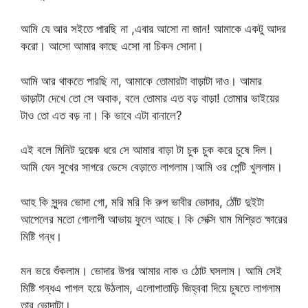
আমি যে আর সইতে পারছি না ,এবার আসো না জান! আমাকে একটু আদর
করো। আসো আমার কাছে এসো না চিকন সোনা।
আমি আর থাকতে পারছি না, আমাকে তোমারটা বাড়াটা দাও। আমার
ভাড়াটা দেখে তো সে অবাক, বলে তোমার এত বড় বাড়া! তোমার ভাইয়ের
টাও তো এত বড় না। কি ভাবে এটা বানালে?
এই বলে মিনিট দুয়েক ধরে সে আমার বাড়া টা চুক চুক করে চুষে দিল।
আমি যেন সুখের সাগরে ভেসে বেড়াতে লাগলাম।আমি ওর পেন্টি খুললাম।
আহ কি সুন্দর ভোদা গো, মরি মরি কি রুপ ভাবীর ভোদার, ঠোঁট দুইটা
আপেলের মতো গোলাপী আভায় ফুলে আছে। কি সেক্সি ঘাম মিশ্রিত ক্ষারের
মিষ্টি গন্ধ।
মন ভরে শুঁকলাম। ভোদার উপর আমার নাক ও ঠোট ঘসলাম। আমি সেই
মিষ্টি গন্ধএ পাগল হয়ে উঠলাম, এলোপাতাড়ি জিহ্ববা দিয়ে চুষতে লাগলাম
তার ভোদাটা।