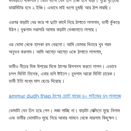
কামড়াতে থাকলাম। বোঁটা গুলো যেন হাপ ইঞ্চি হবে খাড়া। পুরো বৃত্তের
ডায়ামিটার হবে ২ ইঞ্চি। এভাবে মাই গুলো চুষছি আর ঠাপ মারছি।
এরপর বাড়াটা বের করে পা দুটো কাদেঁ নিয়ে ঠাপাতে লাগলাম, ভাবী কুঁকড়ে
উঠল। বুঝলাম সরাসরি আমার বাড়াটা ভেজানাতে লাগছে।
ওর ভোদা থেকে হালকা রস বেরলো। আমি ভোদার ভিতরে খুব গরম
অনুভব করলাম। আমি আস্তে আস্তে ওকে ঠাপাতে লাগলাম,
ভাবীও নীচের দিক উপরের দিকে ঠাপের রিসপনস করতে লাগল। এভাবে
চলল মিনিট তিনেক, এবার ডগি ষ্টাইলে। চুদলাম আরো মিনিট চারেক।
ভাবী ইতি মধ্যে মাল ছেড়ে দিয়েছে।
ammur dudh thap ঠাপের চোটে মায়ের ৪০ সাইজের দুধ লাফাচ্ছে
ভোদাটা যেন ঢিল হয়ে গেল। মজা পাচ্ছি না। বাড়াটা মেক্সিতে মুছে নিলাম
এবং ভাবীর ভোদাটাও মুছে নিয়ে আবার সামনে থেকে মারলাম কিছুক্ষন।