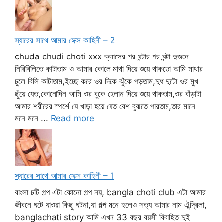
স্যারের সাথে আমার সেক্স কাহিনী – 2
chuda chudi choti xxx ক্লাসের পর ঘন্টার পর ঘন্টা দুজনে
নিরিবিলিতে কাটাতাম ও আমার কোলে মাথা দিয়ে শুয়ে থাকতো আমি মাথার
চুলে বিলি কাটাতাম,ইচ্ছে করে ওর দিকে ঝুঁকে পড়তাম,দুধ দুটো ওর মুখ
ছুঁয়ে যেত,কোনোদিন আমি ওর বুকে হেলান দিয়ে শুয়ে থাকতাম,ওর বাঁড়াটা
আমার শরীরের স্পর্শে যে খাড়া হয়ে যেত বেশ বুঝতে পারতাম,তার মানে
মনে মনে ...
Read more
স্যারের সাথে আমার সেক্স কাহিনী – 1
বাংলা চটি গল্প এটা কোনো গল্প নয়, bangla choti club এটা আমার
জীবনে ঘটে যাওয়া কিছু ঘটনা,যা গল্প মনে হলেও সত্য আমার নাম ঐন্দ্রিলা,
banglachati story আমি এখন 33 বছর বয়সী বিবাহিত দুই