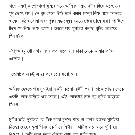
রাতে একটু আগে ভাগে ঘুমিয়ে পড়ে আসিফ। রাত ২টার দিকে হঠাৎ তার
ঘুম ভেঙে যায়। সে ঘুম থেকে উঠে পানি খাবার জন্যে নিচে নামে আসতে
থাকে। হঠাৎ সোমা এবং পুরুষ কণ্ঠস্বর শুনতে পেয়ে থেমে যায়। পা টিপে
টিপে সে নিচে নেমে আসে। শুনতে পায় সুমাইয়া বলছে মুনির ভাইয়ের
পিএস’কে
-প্লিজ দ্যাখো এখন এসব করা যাবে না। ঢাকা থেকে আমার কাজিন
এসেছে।
-তোমাকে একটু আদর করে চলে যাবো জান।
আসিফ দেখতে পায় সুমাইয়া একটি কালো নাইটি পরা। তাকে পেছন থেকে
একটি লোক জড়িয়ে ধরে আছে। এই লোকটাই মনে হয় মুনির ভাইয়ের
পিএস।
মুনির ভাই সুমাইয়া কে ঠিক মতো চুদতে পারে না বলেই হয়তো সুমাইয়া
নিজের দেহের ক্ষুধা পিএস’কে দিয়ে মিটায়। আসিফ মনে মনে খুশি হয়।
Part 1 মেক্সি তুলে পরের বৌয়ের পোদ চুদে শরীর গরম