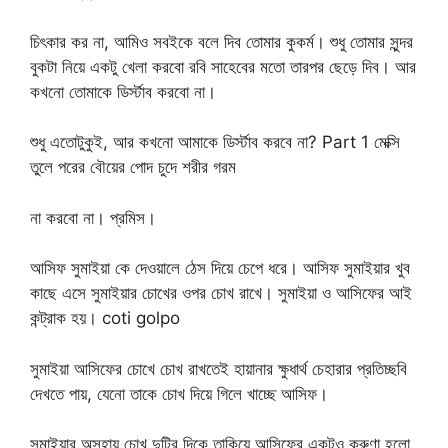
চিৎকার কর না, আমিও সবইকে বলে দিব তোমার কুকর্ম। শুধু তোমার সুন্দর
বুকটা নিয়ে একটু খেলা করবো রবি সাহেবের মতো তারপর ছেড়ে দিব। আর
কখনো তোমাকে ডির্স্টাব করবো না।
শুধু এতোটুকুই, আর কখনো আমাকে ডির্স্টাব করবে না? Part 1 মেক্সি
তুলে পরের বৌয়ের পোদ চুদে শরীর গরম
না করবো না। প্রমিস।
আসিফ সুমাইয়া কে দেওয়ালে ঠেস দিয়ে চেপে ধরে। আসিফ সুমাইয়ার খুব
কাছে এসে সুমাইয়ার চোখের ওপর চোখ রাখে। সুমাইয়া ও আসিফের আই
কন্ট্রাক হয়। coti golpo
সুমাইয়া আসিফের চোখে চোখ রাখতেই হায়ানার ক্ষুধার্থ চেহারার প্রতিচ্ছবি
দেখতে পায়, যেনো তাকে চোখ দিয়ে গিলে খাচ্ছে আসিফ।
সুমাইয়ার অসহায় চোখ দুটির দিকে তাকিয়ে আসিফের একটুও করুণা হলো