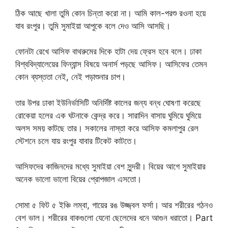
ঠিক আছে খালা তুমি কোন চিন্তা করো না। আমি কাল-পরশু রওনা হয়ে
যাব রংপুর। তুমি সুমাইয়া আপুকে বলে দেও আসি আসছি।
ফোনটা রেখে আসিফ বাথরুমের দিকে হাটা দেয় ফ্রেস হবে বলে। ঢাকা
বিশ্ববিদ্যালেয়ের ফিন্যান্স বিষয়ে অনার্স পড়ছে আসিফ। আসিফের তেমন
কোন ব্যস্ততা নেই, নেই পড়াশুনার চাপ।
তার উপর ঢাকা ইউনির্ভাসিটি অনির্দিষ্ট কালের জন্য বন্ধ ঘোষণা করেছে
রোকেয়া হলের এক ঘটনাকে কেন্দ্র করে। সারাদিন বাসায় ঘুমিয়ে ঘুমিয়ে
অলস সময় কাটছে তার। সকালের নাস্তা করে আসিফ কমলাপুর রেল
স্টেশনে চলে যায় রংপুর যাবার টিকেট কাটতে।
আসিফদের কাজিনদের মধ্যে সুমাইয়া বেশ সুন্দরী। বিয়ের আগে সুমাইয়ার
অনেক ভালো ভালো বিয়ের প্রোপজাল এসতো।
সোমা ৫ ফিট ৫ ইঞ্চি লম্বা, গায়ের রঙ উজ্জ্বল ফর্সা। আর শরীরের গঠনও
বেশ ভাল। শরীরের বাকগুলো যেনো ছেলেদের ধনে আগুন ধরাতো। Part