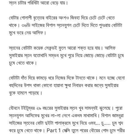
স্তন চাটার পরিধিটা আরো বেড়ে যায়।
বোটার গোলাপী বৃত্তের বাইরের অংশও জিবহা দিয়ে চেটে চেটে খেতে
থাকে। ৩৬ডি সাইজের বিশাল স্তনযুগল চেটে দিতে দিতে পুনঃরায় বোটাটা
মুখে ভরে নেয় আসিফ।
স্তনের বোটাটা কয়েক সেকন্ডই ফুলে আরো শক্ত হয়ে যায়। আসিফ
সুমাইয়ার স্তন যতোখানি সম্ভব মুখে পুরে নিয়ে জোড়ে জোড়ে বোটাটা চুষে
চুষে খেতে থাকে।
বোটাটা দাঁত দিয়ে কামড়ে ধরে নিজের দিকে টানতে থাকে। মনে হচ্ছে যেনো
বহুদিনের উপস থাকা কোনো হায়ানা ক্ষুধা নিবারন করার জন্যে সুমাইয়ার
বুকে হামলে পড়েছে।
যৌবনে টইটুম্বর ২৯ বছরের সুমাইয়ার স্তন খুব সামন্যই ঝুলেছে। পুরো
স্তনযুগল আসিফের মুখের লা-লা লেগে একদম মাখামাখি। বিশাল জামবুরা
সাইজের স্তনের বোটা দুইটা পালাক্রমে মুখে নিয়ে ওমহ… চু….. চুম শব্দ
করে চুষে খেতে থাকে। Part 1 মেক্সি তুলে পরের বৌয়ের পোদ চুদে শরীর