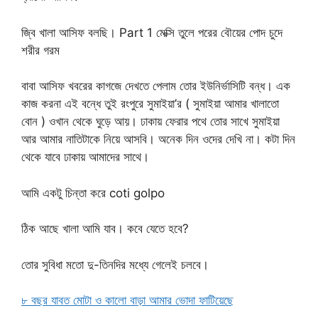
জ্বি খালা আসিফ বলছি। Part 1 মেক্সি তুলে পরের বৌয়ের পোদ চুদে
শরীর গরম
বাবা আসিফ খবরের কাগজে দেখতে পেলাম তোর ইউনির্ভাসিটি বন্ধ। এক
কাজ করনা এই বন্ধে তুই রংপুরে সুমাইয়া’র ( সুমাইয়া আমার খালাতো
বোন ) ওখান থেকে ঘুড়ে আয়। ঢাকায় ফেরার পথে তোর সাখে সুমাইয়া
আর আমার নাতিটাকে নিয়ে আসবি। অনেক দিন ওদের দেখি না। কটা দিন
থেকে যাবে ঢাকায় আমাদের সাথে।
আমি একটু চিন্তা করে coti golpo
ঠিক আছে খালা আমি যাব। কবে যেতে হবে?
তোর সুবিধা মতো দু-তিনদির মধ্যে গেলেই চলবে।
৮ বছর যাবত মোটা ও কালো বাড়া আমার ভোদা ফাটিয়েছে