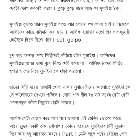
প্রমাণও আছে। আসিফ তাকে ব্ল্যাকমেইল করছে। আসিফ আজ তার
দেহটা ভোগ করবেই করবে। কুড়ে কুড়ে খাবে আজ সে সুমাইয়া ’কে।
সুমাইয়া বুঝতে পারল সুমাইয়া হাতে আর কোনো পথ খোলা নেই। নিজেকে
আসিফের কাছে বলিদান করা ছাড়া। আসিফ হায়ানার মতো তার লালস্যময়ী
দেহটাকে ছিড়ে ছিড়ে খাবে। coti golpo
চুপ করে অসাড় দেহে সিড়িঁতেই দাঁড়িয়ে রইল সুমাইয়া। আসিফের
সুমাইয়ার মনের ভাষা বুঝে নিতে দেরি হলো না। আসিফ ছাদের সিড়িঁর
ওপরি ভাগের নিয়ে সুমাইয়া কে দাঁড়া কারালো।
ছাদের সিড়িঁ ঘরের দরজাটা খোলা থাকার সুবাদে দিনের আলোতে সুমাইয়া কে
সে ভালোমতো দেখতে পাচ্ছিল। সোমা গাড় নীল রঙ তার মধ্যে ছোট ছোট
গোলাপফুল আঁকা প্রিন্টের মেক্সি পরেছে।
আসিফ সেটা খেয়াল করে মনে মনে ভাবলো এই মেক্সির ভেতরে আছে
আরো সুন্দর একটি তাজা গোলাপ। ভোমর হয়ে সে সুমাইয়ার মিষ্টি সুভাস
নিবে আর মধু আরোহন করবে। Part 1 মেক্সি তুলে পরের বৌয়ের পোদ