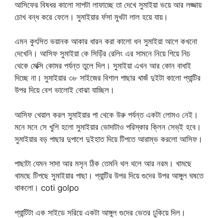
আসিফের বিষধর কালো সাপটা লাফাচ্ছে তা দেখে সুমাইয়া ভয়ে আর লজ্জায়
চোখ বন্ধ করে ফেলে। সুমাইয়ার র্ফসা মুখটা লাল হয়ে যায়।
এমন কুৎসিত ভয়ানক আকার ধারন করা কালো ধন সুমাইয়া আগে কখনো
দেখেনি। আসিফ সুমাইয়া কে সিড়িঁর রেলিং এর সামনে নিয়ে গিয়ে নিচ
থেকে মেক্সি কোমর পর্যন্ত তুলে দিল। সুমাইয়া এখন আর কোন বাধাই
দিচ্ছে না। সুমাইয়ার ৩৮ সাইজের বিশাল পাছার খাজঁ দুইটা কালো প্যান্টির
উপর দিয়ে বেশ ভালোই বোঝা যাচ্ছিল।
আসিফ খেয়াল করল সুমাইয়ার পা থেকে উরু পর্যন্ত একটা লোমও নেই।
মনে মনে সে খুশি হলো সুমাইয়ার ভোদাটাও পরিস্কার ক্লিন সেভ্ই হবে।
সুমাইয়ার বড় পাছার দুপাশে দুইহাত দিয়ে টিপতে আরাম্ভ করলো আসিফ।
পাছাটা যেমন সাদা আর মসৃন ঠিক তেমনি থল থলে আর নরম। খামছে
খামছে টিপছে সুমাইয়ার পাছা। প্যান্টির উপর দিয়ে গুদের উপর আঙ্গুল ঘষতে
থাকলো। coti golpo
প্যান্টিটা এক সাইডে সরিয়ে একটা আঙ্গুল গুদের ভেতর ঢুকিয়ে দিল।