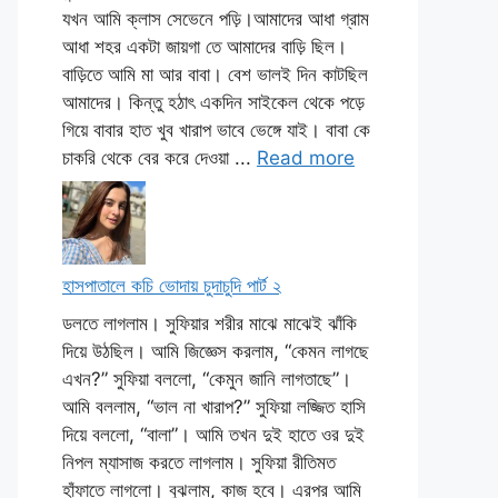
যখন আমি ক্লাস সেভেনে পড়ি।আমাদের আধা গ্রাম
আধা শহর একটা জায়গা তে আমাদের বাড়ি ছিল।
বাড়িতে আমি মা আর বাবা। বেশ ভালই দিন কাটছিল
আমাদের। কিন্তু হঠাৎ একদিন সাইকেল থেকে পড়ে
গিয়ে বাবার হাত খুব খারাপ ভাবে ভেঙ্গে যাই। বাবা কে
চাকরি থেকে বের করে দেওয়া ...
Read more
হাসপাতালে কচি ভোদায় চুদাচুদি পার্ট ২
ডলতে লাগলাম। সুফিয়ার শরীর মাঝে মাঝেই ঝাঁকি
দিয়ে উঠছিল। আমি জিজ্ঞেস করলাম, “কেমন লাগছে
এখন?” সুফিয়া বললো, “কেমুন জানি লাগতাছে”।
আমি বললাম, “ভাল না খারাপ?” সুফিয়া লজ্জিত হাসি
দিয়ে বললো, “বালা”। আমি তখন দুই হাতে ওর দুই
নিপল ম্যাসাজ করতে লাগলাম। সুফিয়া রীতিমত
হাঁফাতে লাগলো। বুঝলাম, কাজ হবে। এরপর আমি