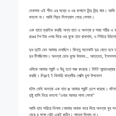
দেখলাম এই শীত এর মধ্যে ও ওর কপালে বিন্দু বিন্দু ঘাম। আম
বললো না। আমি গ্রিন সিগন্যাল পেয়ে গেলাম।
এক হাতে ড্রাইভ করছি অন্য হাত এ অনন্যা র সারা শরীর এ 
রঙের টপ টার ওপর দিয়ে ওর বুকে হাত রাখলাম, ও শিউরে উঠল
দুধ দুটো যেন আমায় দেখছিল। কিন্তু অনেকটা দুর যেতে হবে তা
দুধ টিপছিলাম। অনন্যা চোখ বুজে উমমম… আহহহহ, ইসসসসস
ওদিকে আমার প্যান্ট ও উচু হতে শুরু করেছে। টাইট আন্ডাওয়্য
করছি। Part 1 খিলাড়ি বান্ধবীর সেক্সি চুদা উপভোগ
হটাৎ দেখি অনন্যা এক হাত e আমার প্যান্ট চেপে ধরেছে। ঘট
দুষ্টু হাসি নিয়ে বললো “এবার আমার পালা সোনা”
আমি হাত সরিয়ে নিলাম।আমায় অবাক করে দিয়ে অনন্যা খুব
মেয়ে র পক্ষে যেটা একটু কঠিন। পাত্তা দিলাম না।