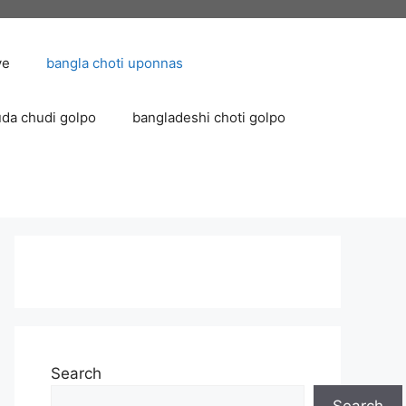
ve
bangla choti uponnas
uda chudi golpo
bangladeshi choti golpo
Search