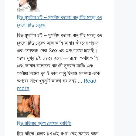
হিন্দু মুসলিম চটি – মুসলিম কলেজ বান্ধবীর মাল্লু গুদ
চুদলো হিন্দু ফ্রেন্ড
হিন্দু মুসলিম চটি – মুসলিম কলেজ বান্ধবীর মাল্লু গুদ
চুদলো হিন্দু ফ্রেন্ড আজ আমি আমার জীবনের প্রথম
এবং অন্যতম সেরা Sex এর গল্পঃ বলতে চলেছি।
গল্পের মুখ্য দুই চরিত্র হলো — রমেশ অর্থাৎ আমি
এবং আমার কলেজের বান্ধবী নুসরাত আমিঃ এবং
আলীয়া আমরা খুব ই ভাল বন্ধু ছিলাম সবসময় একে
অপরের সাথে খুনসুটি আড্ডা সব সময় ...
Read
more
হিন্দু মহিলার গ্রুপ চোদোন কাহিনী
হিন্দু মহিলা চোদার গল্প এই গল্পটা সেই সময়ের ঘটনা