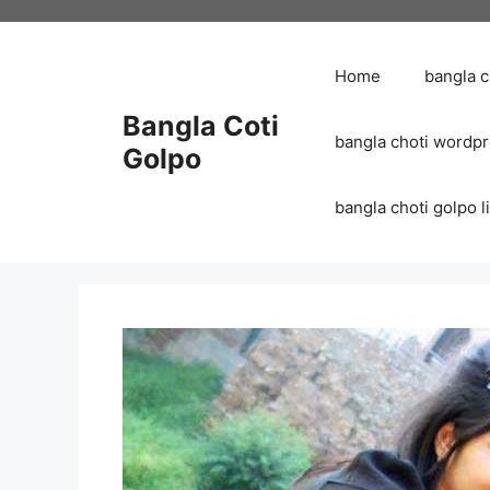
Skip
to
content
Home
bangla 
Bangla Coti
bangla choti wordp
Golpo
bangla choti golpo list