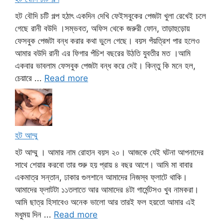
হট বৌদি চটি গল্প হঠাৎ একদিন দেখি ফেইসবুকের পেজটা খুলা রেখেই চলে
গেছে রানী বউদি ।সম্ভবত, অফিস থেকে জরুরী ফোন, তাড়াহুড়োয়
ফেসবুক পেজটা বন্ধ করার কথা ভুলে গেছে। বয়স পঁয়ত্রিশ পার হলেও
আমার বউদি রানী এর ফিগার পঁচিশ বছরের উঠতি যুবতীর মত ।আমি
একবার ভাবলাম ফেসবুক পেজটা বন্ধ করে দেই। কিন্তু কি মনে হল,
চেয়ারে ...
Read more
হট আম্মু
হট আম্মু । আমার নাম রোহান বয়স ২০। আজকে যেই ঘটনা আপনাদের
সাথে শেয়ার করবো তার শুরু হয় প্রায় ৪ বছর আগে। আমি মা বাবার
একমাত্র সন্তান, ঢাকার গুলশানে আমাদের নিজস্ব ফ্লাটে থাকি।
আমাদের ফ্লাটটা ১১তলাতে আর আমাদের ৪টা গার্মেন্টসও খুব নামকরা।
আমি ছাত্র হিসাবেও অনেক ভালো আর তারই ফল হয়তো আমার এই
মধুময় দিন ...
Read more