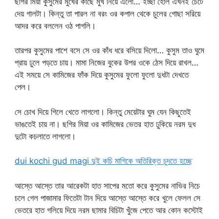
ছগির মিয়া কুসুমের মুখের কাছে মুখ নিয়ে এলো… ইচ্ছা হোল এখনই চেটে
দেয় গালটা। কিন্তু তা পারল না বরং ওর কপাল থেকে চুলের গোছা সরিয়ে
আদর করে বললেন ওঠ পাগলি।
তারপর কুসুমের পাশে বসে সে ওর কাঁধ ধরে বসিয়ে দিলো… কুসুম তাও ঘুমে
প্রায় ঢুলে পড়তে চায়। মামা নিজের বুকের উপর ওকে ঠেস দিয়ে রাখল…
এই সময়ে সে কামিজের ফাঁক দিয়ে কুসুমের ফুলো ফুলো দুধটা দেখতে
পেল।
সে চোখ দিয়ে গিলে খেতে লাগলো। কিন্তু মেয়েটার ঘুম যেন কিছুতেই
ভাঙতেই চায় না। ছগির মিয়া ওর কামিজের ভেতর হাত ঢুকিয়ে নরম দুধ
দুটো কচলাতে লাগলো।
dui kochi gud magi দুই কচি মাগিকে অতিরিক্ত চুদতে হচ্ছে
আস্তে আস্তে তার আরেকটা হাত সাপের মতো করে কুসুমের নাভির নিচে
চলে গেল পাজামার ফিতেটা টান দিয়ে আস্তে আস্তে করে খুলে ফেলল সে
ভেতরে হাত গলিয়ে দিয়ে নরম ছামার বিচিটা খুঁজে পেতে আর কোন কস্টোই