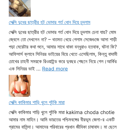
সেক্সি দুধের ছাত্রীর হট ভোদার গর্ত ধোন দিয়ে চুদলাম
সেক্সি দুধের ছাত্রীর হট ভোদার গর্ত ধোন দিয়ে চুদলাম চেনা যায়? মোম
জ্বেলে তো দেখলেন না? – থতমত খেয়ে গেলাম সেজেগুজে আসা শাড়ী
পড়া মেয়েটার কথা শুনে, আমার সাথে থাকা বন্ধুরাও হতবাক, ঘটনা কি?
আফিসার্স ক্লাবে সিনিয়র ভাইয়ের বিয়ে খেতে এসেছিলাম, কিন্তু বাদামী
চোখের চাহনী সময়কে রিওয়াইন্ড করে দুবছর পেছনে নিয়ে গেল।আর্কির
এক সিনিয়র ভাই ...
Read more
সেক্সি কাকিমার শাড়ি খুলে পুটকি মারা
সেক্সি কাকিমার শাড়ি খুলে পুটকি মারা kakima choda chotie
আমার নাম মাহিন। আমি ভারতের পশ্চিমবঙ্গের বীরভূম জেলা-র একটি
গ্রামের বাসিন্দা। আমাদের পরিবারের প্রধান জীবিকা চাষাবাদ। মা ছেলে