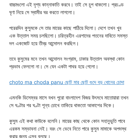
বাচ্চাগুলো এই দৃশ্য কান্নাকাতি করবে। তাই সে চুপ থাকলো। প্রচণ্ড
ঘৃণা নিয়ে সে স্বামীর ঘর করতে লাগলো।
পরেরদিন কুসুমকে সে তার মায়ের কাছে পাঠিয়ে দিলো। দেশে তখন খুব
এক উত্তাল সময় চলছিলো। চরিত্রহীন এরশাদের পতনের দাবিতে সমস্ত
দল একজোট হয়ে তীব্র আন্দোলন করছিল।
তবে কুসুমের মনে তখন আন্দোলন সংগ্রাম, ঢাকার উত্তাল অবস্থা কোন
প্রভাব ফেললো না। সে যেন একটা পাথর হয়ে গেলো।
choto ma choda panu ছোট মার ছোট গুদে বড় ধোনের চোদা
এমনকি ডিসেম্বর মাসে যখন পুরো বাংলাদেশ বিজয় উৎসবে মাতোয়ারা তখন
সে ঘণ্টার পর ঘণ্টা শূন্য চোখে তাকিয়ে থাকতো আকাশের দিকে।
কুসুম এই কথা কাউকে বলেনি। মায়ের কাছ থেকে কোন সহানুভুতি পাবে
এরকম সম্ভাবনা নেই। বরং সে ভেবে নিতে পারে কুসুম মামাকে অপদস্থ
করার জন্য এসব বলছে।