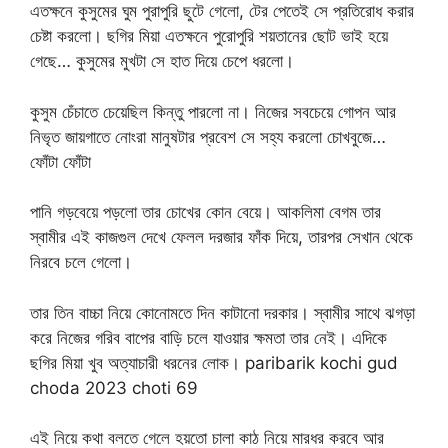
এতক্ষনে কুসুমের ঘুম পুরাপুরি ছুটে গেলো, টের পেতেই সে প্রতিরোধ করার
চেষ্টা করলো। ছগির মিয়া এতক্ষনে পুরোপুরি শয়তানের ছোট ভাই হয়ে
গেছে… কুসুমের মুখটা সে হাত দিয়ে চেপে ধরলো।
কুসুম চেঁচাতে চেয়েছিল কিন্তু পারলো না। নিজের সবচেয়ে গোপন আর
নিভৃত জায়গাতে নোংরা মানুষটার প্রবেশ সে সহ্য করলো চোখবুজে…
ফোঁটা ফোঁটা
পানি গড়বেয়ে পড়লো তার চোখের কোন বেয়ে। আকলিমা বেগম তার
স্বামীর এই কাজগুল দেখে ফেলল দরজার ফাঁক দিয়ে, তারপর সেখান থেকে
নিরবে চলে গেলো।
তার তিন বাচ্চা নিয়ে কোনোমতে দিন কাটানো দরকার। স্বামীর সাথে ঝগড়া
করে নিজের গরিব বাপের বাড়ি চলে যাওয়ার ক্ষমতা তার নেই। এদিকে
ছগির মিয়া খুব অত্যাচারী ধরনের লোক। paribarik kochi gud
choda 2023 choti 69
এই নিয়ে কথা বলতে গেলে হয়তো চালা কাঠ নিয়ে মারধর করবে আর