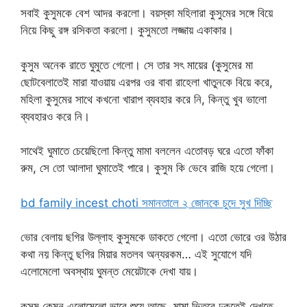
সবাই কুসুমকে বেশ আদর করলো। বয়স্কা মহিলারা কুসুমের সঙ্গে বিয়ে
নিয়ে কিছু রঙ্গ রসিকতা করলো। কুসুমতো লজ্জায় একাকার।
কুসুম অনেক রাতে ঘুমুতে গেলো। সে তার সৎ মায়ের (কুসুমের মা
ছোটবেলাতেই মারা যাওয়ায় এরপর ওর বাবা রাহেলা খাতুনকে বিয়ে করে,
মহিলা কুসুমের সাথে কখনো খারাপ ব্যবহার করে নি, কিন্তু খুব ভালো
ব্যবহারও করে নি।
সাথেই ঘুমাতে চেয়েছিলো কিন্তু মামা বললেন এতোবড় ঘরে এতো ফাঁকা
রুম, সে তো আলাদা ঘুমাতেই পারে। কুসুম কি ভেবে রাজি হয়ে গেলো।
bd family incest choti সমানতালে ২ জোনকে চুদে সুখ দিচ্ছি
ভোর বেলায় ছগির উল্লাহ কুসুমকে ডাকতে গেলো। এতো ভোরে ওর উঠার
কথা নয় কিন্তু ছগির মিয়ার মতলব অন্যরকম… এই সুযোগে যদি
এলোমেলো অবস্থায় ঘুমন্ত মেয়েটাকে দেখা যায়।
কুসুম কেমন এলোমেলো ভাবে শুয়ে আছে, মামা ভিতরে ঢুকতেই দেখতে