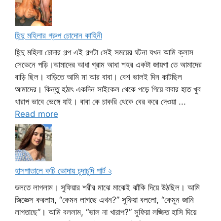
হিন্দু মহিলার গ্রুপ চোদোন কাহিনী
হিন্দু মহিলা চোদার গল্প এই গল্পটা সেই সময়ের ঘটনা যখন আমি ক্লাস
সেভেনে পড়ি।আমাদের আধা গ্রাম আধা শহর একটা জায়গা তে আমাদের
বাড়ি ছিল। বাড়িতে আমি মা আর বাবা। বেশ ভালই দিন কাটছিল
আমাদের। কিন্তু হঠাৎ একদিন সাইকেল থেকে পড়ে গিয়ে বাবার হাত খুব
খারাপ ভাবে ভেঙ্গে যাই। বাবা কে চাকরি থেকে বের করে দেওয়া ...
Read more
হাসপাতালে কচি ভোদায় চুদাচুদি পার্ট ২
ডলতে লাগলাম। সুফিয়ার শরীর মাঝে মাঝেই ঝাঁকি দিয়ে উঠছিল। আমি
জিজ্ঞেস করলাম, “কেমন লাগছে এখন?” সুফিয়া বললো, “কেমুন জানি
লাগতাছে”। আমি বললাম, “ভাল না খারাপ?” সুফিয়া লজ্জিত হাসি দিয়ে