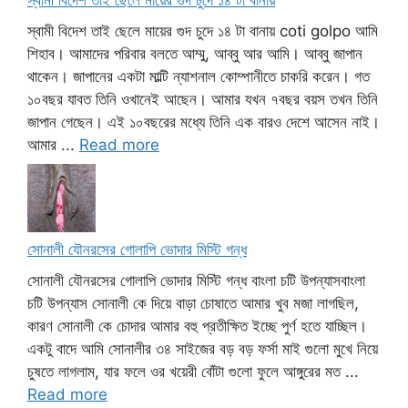
স্বামী বিদেশ তাই ছেলে মায়ের গুদ চুদে ১৪ টা বানায়
স্বামী বিদেশ তাই ছেলে মায়ের গুদ চুদে ১৪ টা বানায় coti golpo আমি
শিহাব। আমাদের পরিবার বলতে আম্মু, আব্বু আর আমি। আব্বু জাপান
থাকেন। জাপানের একটা মাল্টি ন্যাশনাল কোম্পানীতে চাকরি করেন। গত
১০বছর যাবত তিনি ওখানেই আছেন। আমার যখন ৭বছর বয়স তখন তিনি
জাপান গেছেন। এই ১০বছরের মধ্যে তিনি এক বারও দেশে আসেন নাই।
আমার ...
Read more
সোনালী যৌনরসের গোলাপি ভোদার মিস্টি গন্ধ
সোনালী যৌনরসের গোলাপি ভোদার মিস্টি গন্ধ বাংলা চটি উপন্যাসবাংলা
চটি উপন্যাস সোনালী কে দিয়ে বাড়া চোষাতে আমার খুব মজা লাগছিল,
কারণ সোনালী কে চোদার আমার বহু প্রতীক্ষিত ইচ্ছে পুর্ণ হতে যাচ্ছিল।
একটু বাদে আমি সোনালীর ৩৪ সাইজের বড় বড় ফর্সা মাই গুলো মুখে নিয়ে
চুষতে লাগলাম, যার ফলে ওর খয়েরী বোঁটা গুলো ফুলে আঙ্গুরের মত ...
Read more