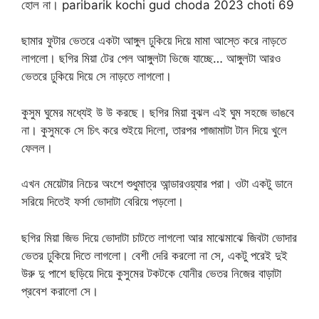
হোল না। paribarik kochi gud choda 2023 choti 69
ছামার ফুটার ভেতরে একটা আঙ্গুল ঢুকিয়ে দিয়ে মামা আস্তে করে নাড়তে
লাগলো। ছগির মিয়া টের পেল আঙ্গুলটা ভিজে যাচ্ছে… আঙ্গুলটা আরও
ভেতরে ঢুকিয়ে দিয়ে সে নাড়তে লাগলো।
কুসুম ঘুমের মধ্যেই উ উ করছে। ছগির মিয়া বুঝল এই ঘুম সহজে ভাঙবে
না। কুসুমকে সে চিৎ করে শুইয়ে দিলো, তারপর পাজামাটা টান দিয়ে খুলে
ফেলল।
এখন মেয়েটার নিচের অংশে শুধুমাত্র আন্ডারওয়্যার পরা। ওটা একটু ডানে
সরিয়ে দিতেই ফর্সা ভোদাটা বেরিয়ে পড়লো।
ছগির মিয়া জিভ দিয়ে ভোদাটা চাটতে লাগলো আর মাঝেমাঝে জিবটা ভোদার
ভেতর ঢুকিয়ে দিতে লাগলো। বেশী দেরি করলো না সে, একটু পরেই দুই
উরু দু পাশে ছড়িয়ে দিয়ে কুসুমের টকটকে যোনীর ভেতর নিজের বাড়াটা
প্রবেশ করালো সে।