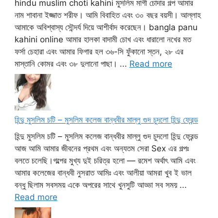
hindu muslim choti kahini মুসলিম মাগী চোদার গল্প আমার
নাম শাবানা ইজ্জাত শরীফ। আমি বিবাহিত এবং ৩০ বছর বয়সী। আল্লাহ
আমাকে অবিশ্বাস্য সৌন্দর্য দিয়ে আশীর্বাদ করেছেন। bangla panu
kahini online আমার হালকা বাদামী চোখ এবং ধারালো নখের মত
ফর্সা চেহারা এবং আমার ফিগার হল ৩৬-সি ফুঁকানো স্তন, ২৮ এর
মাস্তানি কোমর এবং ৩৮ দুলানো পাছা। ...
Read more
হিন্দু মুসলিম চটি – মুসলিম কলেজ বান্ধবীর মাল্লু গুদ চুদলো হিন্দু ফ্রেন্ড
হিন্দু মুসলিম চটি – মুসলিম কলেজ বান্ধবীর মাল্লু গুদ চুদলো হিন্দু ফ্রেন্ড
আজ আমি আমার জীবনের প্রথম এবং অন্যতম সেরা Sex এর গল্পঃ
বলতে চলেছি।গল্পের মুখ্য দুই চরিত্র হলো — রমেশ অর্থাৎ আমি এবং
আমার কলেজের বান্ধবী নুসরাত আমিঃ এবং আলীয়া আমরা খুব ই ভাল
বন্ধু ছিলাম সবসময় একে অপরের সাথে খুনসুটি আড্ডা সব সময় ...
Read more