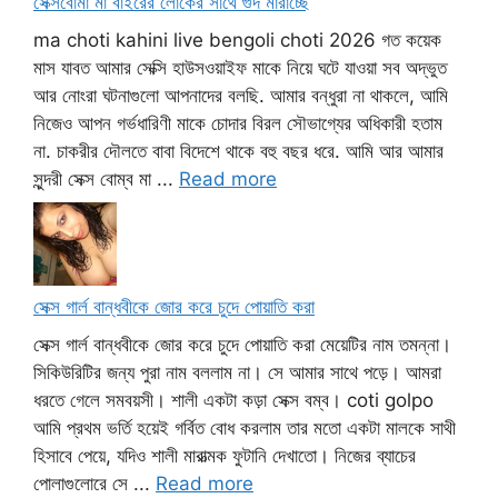
সেক্সবোমা মা বাইরের লোকের সাথে গুদ মারাচ্ছে
ma choti kahini live bengoli choti 2026 গত কয়েক
মাস যাবত আমার সেক্সি হাউসওয়াইফ মাকে নিয়ে ঘটে যাওয়া সব অদ্ভুত
আর নোংরা ঘটনাগুলো আপনাদের বলছি. আমার বন্ধুরা না থাকলে, আমি
নিজেও আপন গর্ভধারিণী মাকে চোদার বিরল সৌভাগ্যের অধিকারী হতাম
না. চাকরীর দৌলতে বাবা বিদেশে থাকে বহু বছর ধরে. আমি আর আমার
সুন্দরী সেক্স বোম্ব মা ...
Read more
সেক্স গার্ল বান্ধবীকে জোর করে চুদে পোয়াতি করা
সেক্স গার্ল বান্ধবীকে জোর করে চুদে পোয়াতি করা মেয়েটির নাম তমন্না।
সিকিউরিটির জন্য পুরা নাম বললাম না। সে আমার সাথে পড়ে। আমরা
ধরতে গেলে সমবয়সী। শালী একটা কড়া সেক্স বম্ব। coti golpo
আমি প্রথম ভর্তি হয়েই গর্বিত বোধ করলাম তার মতো একটা মালকে সাথী
হিসাবে পেয়ে, যদিও শালী মারাত্মক ফুটানি দেখাতো। নিজের ব্যাচের
পোলাগুলোরে সে ...
Read more