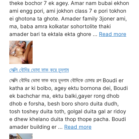
theke bochor 7 ek agey. Amar nam bubai ekhon
ami engg pori, ami jokhon class 7 e pori tokhon
ei ghotona ta ghote. Amader family 3joner ami,
ma, baba amra kolkatar sohortolite thaki
amader bari ta ektala ekta ghore ...
Read more
সেক্সি বৌদির ভোদা ফাক করে চুদলাম
সেক্সি বৌদির ভোদা ফাক করে চুদলাম বৌদিকে চোদার গল্প Boudi er
katha ar ki bolbo, agey ektu bornona dei, Boudi
ek bachchar ma, ektu balki,gayer rong dhob
dhob e forsha, besh boro shoro duita dudh,
tosh toshey duita toth, golgal duita gal ar ridoy
e dhew khelano duita thop thope pacha. Boudi
amader building er ...
Read more