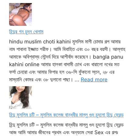
হিন্দুর গন চুদন খেলাম
hindu muslim choti kahini মুসলিম মাগী চোদার গল্প আমার
নাম শাবানা ইজ্জাত শরীফ। আমি বিবাহিত এবং ৩০ বছর বয়সী। আল্লাহ
আমাকে অবিশ্বাস্য সৌন্দর্য দিয়ে আশীর্বাদ করেছেন। bangla panu
kahini online আমার হালকা বাদামী চোখ এবং ধারালো নখের মত
ফর্সা চেহারা এবং আমার ফিগার হল ৩৬-সি ফুঁকানো স্তন, ২৮ এর
মাস্তানি কোমর এবং ৩৮ দুলানো পাছা। ...
Read more
হিন্দু মুসলিম চটি – মুসলিম কলেজ বান্ধবীর মাল্লু গুদ চুদলো হিন্দু ফ্রেন্ড
হিন্দু মুসলিম চটি – মুসলিম কলেজ বান্ধবীর মাল্লু গুদ চুদলো হিন্দু ফ্রেন্ড
আজ আমি আমার জীবনের প্রথম এবং অন্যতম সেরা Sex এর গল্পঃ