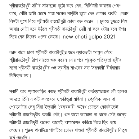
শ্রীরায়চৌধুরী স্ত্রী’র মাঈদুটো মুঠো করে নেন, মিলিটারী কায়দায় পেষণ
করে, বোঁটা দুটো চোষে সায়া সমেত শাড়ীটা তুলে দেন কোমর অবধি ।নরম
লিঙ্গটা মুখে নিয়ে শ্রীমতী রায়চৌধুরী চোষা শুরু করেন । চুষতে চুষতে লিঙ্গ
আবার মোটা হয়ে উঠলে শ্রীমতী রায়চৌধুরী দেরী না করে ওটার বসে উপর
নিয়ে নেন নিজের গুদের ভেতর। new choti golpo 2021
নরম বালে ঢাকা শ্রীমতী রায়চৌধুরী্র গুদে ল্যাওড়াটা আমূল গেঁথে
শ্রীরায়চৌধুরী ঠাপ মারতে শুরু করেন।এর পরে প্রকৃত পতিব্রতা স্ত্রী’র
মতো শ্রীমতী রায়চৌধুরীর গুদ স্বামীর মাখনের মত ‘সরকারী’ বীর্যধারায়
নিষিক্ত হয়।
স্বামী আর শ্বশুরবাড়ির কাছে শ্রীমতী রায়চৌধুরী কর্তব্যপরায়না বৌ হলেও
আদতে তিনি একটি কামবেয়ে দুশ্চরিত্রা মহিলা। প্রেমিক অমর বা
প্রোমোটার লেবু মিঁয়া ইত্যাদি ‘বেসরকারী-অবৈধ চোদনে কোনটাতেই
শ্রীমতী রায়চৌধুরীর অরূচি নেই। গুদ যাতে আচোদা না থাকে সেই জন্যে
শ্রীমতী রায়চৌধুরী অনেক আগেই অপারেশন করিয়ে নিয়ে ফ্রি হয়ে
গেছেন। পুরুষ পালটিয়ে পালটিয়ে চোদন খাওয়া শ্রীমতী রায়চৌধুরীর নিত্য
কর্ম পদ্ধতি।