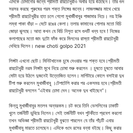
এদিকে চোদানোর জন্যে শ্রীমতী রায়চৌধুরীও অধীর হয়ে ঊঠছেন। তার গুদ
সরসর করছে পুরুষের গরম শক্ত লিঙ্গের জন্যে। লাজলজ্জার মাথে খেয়ে
শ্রীমতী রায়চৌধুরীর হাত চলে গেলো মুখার্জীবাবুর পাজামার নিচে। নয় ইঞ্চি
লম্বা পাকা বাঁড়া – মেটে রঙের কেলা। তলায় কামানের গোলার মতো বিচি
জোড়া ঝুলছে। আহা কখন যে বিচি নিসৃত রসে গুদটি ধন্য হবে ! নিজের
কলাগাছের মতো জাং দুটো ফাঁক করে মিলনের রাস্তা শ্রীমতী রায়চৌধুরী
দেখিয়ে দিলেন। new choti golpo 2021
লিঙ্গটা এখনো ছোট। মিনিটখানেক চুষে দেওয়ার পর শক্ত হবে।শ্রীমতী
রায়চৌধুরী নরম লিঙ্গটা মুখে নিয়ে চোষা শুরু করলেন । চুষতে চুষতে আবার
মোটা হয়ে উঠলে দুজনেই উত্তেজিত হলেন। মাগিটারে কোলে বসাইয়া দুধ
টিপা শুরু করলেন মুখার্জীবাবু ।টেপাটেপি করার পর একসময় হবে।শ্রীমতী
রায়চৌধুরী বললেন “এইবার চোদা দেন। অনেক দুধ খাইছেন”।
কিন্তু মুখার্জীবাবুর মতলব অন্যরকম। চট করে তিনি ভেসলিনের ঢাকাটি
খুলে তর্জনীটি ডুবিয়ে নিলেন। সেই তর্জনীটি যখন পুটকীতে প্রবেশ করলো
তখন অভিজ্ঞা শ্রীমতী রায়চৌধুরী বুঝতে পারলেন যে তাঁর গাঁঢ়টি এবার
মুখার্জীবাবু মারতে চলেছেন। এদিকে গুদে রসের বন্যা বইছে। কিছু করার