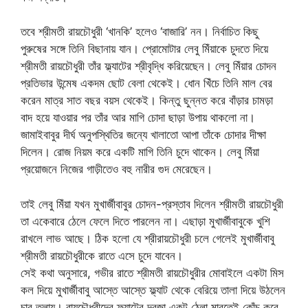
তবে শ্রীমতী রায়চৌধুরী ‘খানকি’ হলেও ‘বাজারি’ নন। নির্বাচিত কিছু
পুরুষের সঙ্গে তিনি বিছানায় যান। প্রোমোটার লেবু মিঁয়াকে চুদতে দিয়ে
শ্রীমতী রায়চৌধুরী তাঁর ফ্ল্যাটের শ্রীবৃদ্ধি করিয়েছেন। লেবু মিঁয়ার চোদন
প্রতিভার উন্মেষ একদম ছোট বেলা থেকেই। ধোন খিঁচে তিনি মাল বের
করেন মাত্র সাত বছর বয়স থেকেই। কিন্তু ছুন্নত করে বাঁড়ার চামড়া
বাদ হয়ে যাওয়ার পর তাঁর আর মাগি চোদা ছাড়া উপায় থাকলো না।
জামাইবাবুর দীর্ঘ অনুপস্থিতির জন্যে খালাতো আপা তাঁকে চোদার দীক্ষা
দিলেন। রোজ নিয়ম করে একটি মাগি তিনি চুদে থাকেন। লেবু মিঁয়া
প্রয়োজনে নিজের গাড়ীতেও বহু নারীর গুদ মেরেছেন।
তাই লেবু মিঁয়া যখন মুখার্জীবাবুর চোদন-প্রস্তাব দিলেন শ্রীমতী রায়চৌধুরী
তা একেবারে ঠেলে ফেলে দিতে পারলেন না। এছাড়া মুখার্জীবাবুকে খুশি
রাখলে লাভ আছে। ঠিক হলো যে শ্রীরায়চৌধুরী চলে গেলেই মুখার্জীবাবু
শ্রীমতী রায়চৌধুরীকে রাতে এসে চুদে যাবেন।
সেই কথা অনুসারে, গভীর রাতে শ্রীমতী রায়চৌধুরীর মোবাইলে একটা মিস
কল দিয়ে মুখার্জীবাবু আস্তে আস্তে ফ্ল্যাট থেকে বেরিয়ে তালা দিয়ে উঠলেন
চার তলায়। রায়চৌধুরীদের ফ্ল্যাটের দরজা একটু ঠেলা মারতেই কোঁচ করে