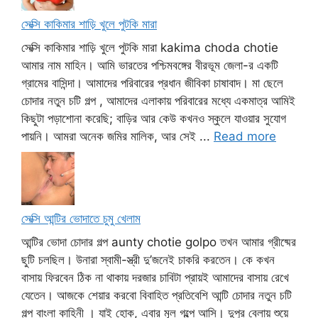
সেক্সি কাকিমার শাড়ি খুলে পুটকি মারা
সেক্সি কাকিমার শাড়ি খুলে পুটকি মারা kakima choda chotie
আমার নাম মাহিন। আমি ভারতের পশ্চিমবঙ্গের বীরভূম জেলা-র একটি
গ্রামের বাসিন্দা। আমাদের পরিবারের প্রধান জীবিকা চাষাবাদ। মা ছেলে
চোদার নতুন চটি গল্প , আমাদের এলাকায় পরিবারের মধ্যে একমাত্র আমিই
কিছুটা পড়াশোনা করেছি; বাড়ির আর কেউ কখনও স্কুলে যাওয়ার সুযোগ
পায়নি। আমরা অনেক জমির মালিক, আর সেই ...
Read more
সেক্সি আন্টির ভোদাতে চুমু খেলাম
আন্টির ভোদা চোদার গল্প aunty chotie golpo তখন আমার গ্রীষ্মের
ছুটি চলছিল। উনারা স্বামী-স্ত্রী দু’জনেই চাকরি করতেন। কে কখন
বাসায় ফিরবেন ঠিক না থাকায় দরজার চাবিটা প্রায়ই আমাদের বাসায় রেখে
যেতেন। আজকে শেয়ার করবো বিবাহিত প্রতিবেশি আন্টি চোদার নতুন চটি
গল্প বাংলা কাহিনী । যাই হোক, এবার মূল গল্পে আসি। দুপুর বেলায় শুয়ে