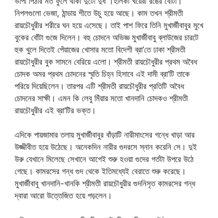
ভাপা পিঠার মত ফুলে থাকা দুটো দুধ ।হালকা খয়েরী রঙের বোটা।
নিপলগুলো ভেজা, ঠান্ডায় শীতে উচু হয়ে আছে। কাম তখন শ্রীমতী
রায়চৌধুরীর শরীরে ঘন হয়ে এসেছে। তাই পাশ ফিরে তিনি মুখার্জীবাবুর মুখে
বুকের বোঁটা গুজে দিলেন। বহু চোদনে অভিজ্ঞ মুখার্জীবাবু ব্লাউজের চারটে
হুক খুলে দিতেই পেঁয়াজের খোসার মতো বিদেশী ব্রা’তে ঢাকা শ্রীমতী
রায়চৌধুরীর বুক সামনে বেরিয়ে এলো। শ্রীমতী রায়চৌধুরীর প্রথম অবৈধ
চোদক অমর প্রথম চোদনের স্মৃতি চিহ্ন হিসাবে এই দামী ব্রা’টি তাকে
পরিয়ে দিয়েছিলেন। তারপর এটি শ্রীমতী রায়চৌধুরীর প্রতিটি অবৈধ
চোদনের সাক্ষী। এমন কি লেবু মিঁয়ার মতো খানদানি চোদকও শ্রীমতী
রায়চৌধুরীর এই ব্রা’টির ভক্ত।
এদিকে পায়জামার তলায় মুখার্জীবাবুর বাঁড়াটি নারীমাংসের গন্ধে খাড়া আর
উজ্জীবীত হয়ে উঠেছে। অনেকদিন নারীর গুদরসে স্নান করেনি সে। দুই
উরু যেখানে মিলেছে সেখানে আগেই শুরু হওয়া গুদের গর্তটা উপরে উঠে
গেছে। কামরসের গন্ধ গুদ থেকে ইতিমধ্যেই বেরাতে শুরু করেছে।
মুখার্জীবাবু খানদানি-খানকি শ্রীমতী রায়চৌধুরীর গুদনিসৃত কামরসের গন্ধ
দ্বারা আরো উত্তেজিত হয়ে পড়লেন।