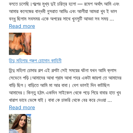
বলতে চলেছি।গল্পের মুখ্য দুই চরিত্র হলো — রমেশ অর্থাৎ আমি এবং
আমার কলেজের বান্ধবী নুসরাত আমিঃ এবং আলীয়া আমরা খুব ই ভাল
বন্ধু ছিলাম সবসময় একে অপরের সাথে খুনসুটি আড্ডা সব সময় ...
Read more
হিন্দু মহিলার গ্রুপ চোদোন কাহিনী
হিন্দু মহিলা চোদার গল্প এই গল্পটা সেই সময়ের ঘটনা যখন আমি ক্লাস
সেভেনে পড়ি।আমাদের আধা গ্রাম আধা শহর একটা জায়গা তে আমাদের
বাড়ি ছিল। বাড়িতে আমি মা আর বাবা। বেশ ভালই দিন কাটছিল
আমাদের। কিন্তু হঠাৎ একদিন সাইকেল থেকে পড়ে গিয়ে বাবার হাত খুব
খারাপ ভাবে ভেঙ্গে যাই। বাবা কে চাকরি থেকে বের করে দেওয়া ...
Read more