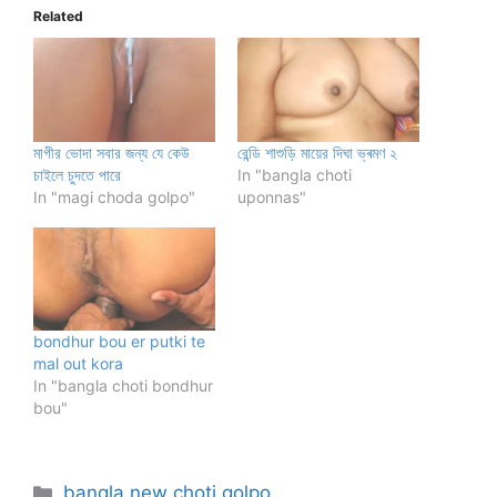
Related
মাগীর ভোদা সবার জন্য যে কেউ
রেন্ডি শাশুড়ি মায়ের দিঘা ভ্ৰমণ ২
চাইলে চুদতে পারে
In "bangla choti
In "magi choda golpo"
uponnas"
bondhur bou er putki te
mal out kora
In "bangla choti bondhur
bou"
Categories
bangla new choti golpo