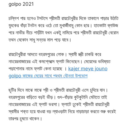
golpo 2021
চল্লিশ পার হলেও টসটসে শ্রীমতী রায়চৌধুরীর দিকে তাকালে পাড়ার উঠতি
যুবকের বাঁড়া টনটন করে ওঠে তো মুখার্জীবাবু কোন ছার। হাতকাটা ব্লাউজ
পরে নাভীর নীচে শাড়ীটা যখন একটু নামিয়ে পরে শ্রীমতী রায়চৌধুরী বেরোন
তথন যেকোন সাধু সন্তর মাল পড়ে যাবে।
রায়চৌধুরীরা আদতে বহরমপুরের লোক। স্বামী স্ত্রী চাকরি করে
নাংয়েরবাজারের এই কমপ্লেক্সে ফ্লাট কিনেছেন। মেয়েদের ভবিষ্যত
পড়াশোনার নামে ফ্লাট কেনা হয়েছে ।
kajer meye jouno
golpo কাজের মেয়ের সাথে প্রথম যৌনতা উপভোগ
ছূটির দিনে মাঝে মাঝে শ্রী ও শ্রীমতী রায়চৌধুরী এসে চুদিয়ে যান।
বহরমপুরের বাড়িতে বড়ই ভীড়। গুদ-বাঁড়ার কুটকুটানি মেটাতে তাই
নাংয়েরবাজারের এই ফ্লাট ভরসা। ফ্লাটে ঢুকেই শ্রীমতী রায়চৌধুরী
স্বামীর শক্ত হয়ে যাওয়া বড় ল্যাওড়াটা নিয়ে নাড়াচাড়া করতে শুরু করেই
তারপর চুষতে থাকেন।