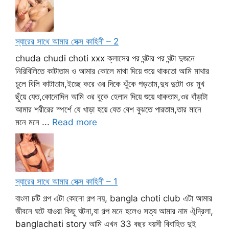
স্যারের সাথে আমার সেক্স কাহিনী – 2
chuda chudi choti xxx ক্লাসের পর ঘন্টার পর ঘন্টা দুজনে
নিরিবিলিতে কাটাতাম ও আমার কোলে মাথা দিয়ে শুয়ে থাকতো আমি মাথার
চুলে বিলি কাটাতাম,ইচ্ছে করে ওর দিকে ঝুঁকে পড়তাম,দুধ দুটো ওর মুখ
ছুঁয়ে যেত,কোনোদিন আমি ওর বুকে হেলান দিয়ে শুয়ে থাকতাম,ওর বাঁড়াটা
আমার শরীরের স্পর্শে যে খাড়া হয়ে যেত বেশ বুঝতে পারতাম,তার মানে
মনে মনে ...
Read more
স্যারের সাথে আমার সেক্স কাহিনী – 1
বাংলা চটি গল্প এটা কোনো গল্প নয়, bangla choti club এটা আমার
জীবনে ঘটে যাওয়া কিছু ঘটনা,যা গল্প মনে হলেও সত্য আমার নাম ঐন্দ্রিলা,
banglachati story আমি এখন 33 বছর বয়সী বিবাহিত দুই