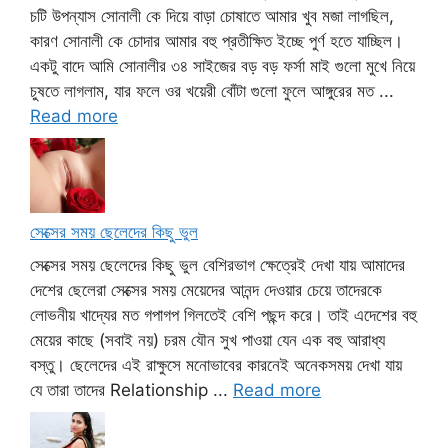
চটি উপন্যাস সোনালী কে দিয়ে বাড়া চোষাতে আমার খুব মজা লাগছিল,
কারণ সোনালী কে চোদার আমার বহু প্রতীক্ষিত ইচ্ছে পুর্ণ হতে যাচ্ছিল।
একটু বাদে আমি সোনালীর ৩৪ সাইজের বড় বড় ফর্সা মাই গুলো মুখে নিয়ে
চুষতে লাগলাম, যার ফলে ওর খয়েরী বোঁটা গুলো ফুলে আঙ্গুরের মত ...
Read more
সেক্সের সময় ছেলেদের কিছু ভুল
সেক্সের সময় ছেলেদের কিছু ভুল বেশিরভাগ ক্ষেত্রেই দেখা যায় আমাদের
দেশের ছেলেরা সেক্সের সময় মেয়েদের আনন্দ দেওয়ার চেয়ে তাদেরকে
লোভনীয় খাদ্যের মত গপাগপ গিলতেই বেশি পছন্দ করে। তাই এদেশের বহু
মেয়ের কাছে (সবাই নয়) চরম যৌন সুখ পাওয়া যেন এক বহু আরাধ্য
বস্তু। ছেলেদের এই রাক্ষুসে মনোভাবের কারনেই অনেকসময় দেখা যায়
যে তারা তাদের Relationship ...
Read more