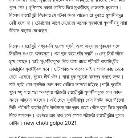
খুলে গেল। চুপিসারে দরজা লাগিয়ে দিয়ে মুখার্জীবাবু বেডরুমে ঢুকলেন।
মিসেস রায়চৌধুরী বিছানায় যে মটকা মেরে আছেন তা বুঝতে মুখার্জীবাবুর
দেরী হলো না। চোদানোর আগে মেয়েদের অনেক ন্যকামো মুখার্জীবাবু সারা
জীবনে বহুবার দেখেছেন।
মিসেস রায়চৌধুরী মধ্যবয়সি হলেও স্বামী এবং অন্যান্য পুরুষের সঙ্গে
নিয়মিত সংগমে অভ্যস্তা। গত দুই রাতে তাঁর স্বামী ও লেবু মিয়াঁ তাঁকে
চুদে গেছেন। তাই মুখার্জীবাবুকে দিয়ে আজ রাতে শ্রীমতী রায়চৌধুরীর
চোদাচুদির হ্যাটট্রিক হবে। দুটি পর্বত আকারের মাই। গলার কাছ থেকে
নেমে এসেছে, বুকের দীর্ঘ খাঁজ। সারা বুক জুড়েই রাজত্ব করছে স্তন।
মাই দুটো যেন ব্লাউজ ভেদ করে বেরিয়ে আসতে চাইছে।শাড়ী পুরোটা
খুলে শুধু সায়া পরা অবস্থায় শ্রীমতী রায়চৌধুরী মুখার্জীবাবুকে যেন চোদন
সমরে আহ্বান করছেন। এই দেখে মুখার্জীবাবুর ধোন টনটন করে ঊঠলো।
তিনি শ্রীমতী রায়চৌধুরীর উলটানো তানপুরার মতো পোঁদে হাত দিয়ে সুরসুরি
দিতে থাকলেন। এরপরে তার হাত চলে গেলো শ্রীমতী রায়চৌধুরীর বুকের
বোঁটায়। new choti golpo 2021