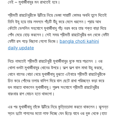
নেই – মুখার্জীবাবুর মন রাখতেই হবে।
শ্রীমতী রায়চৌধুরীকে উল্টিয়ে নিয়ে ভেজা সায়াটি কোমর অবধি তুলে দিতেই
তিনি উবু হয়ে তার লদলদে গাঁঢ়টি উঁচু করে মেলে ধরলেন। প্রায় আধ
কৌটো ভেসলিন সহযোগে মুখার্জীবাবু গাঁঢ় নরম করে তার শক্ত বাড়া দিয়ে
পোঁদ মেরে হোড় করলেন। সেই সময় শ্রীমতী রায়চৌধুরীর গুদ থেকে ফোঁটা
ফোঁটা রস পড়ে বিছানা গেলো ভিজে।
bangla choti kahini
daily update
নিচে নামতেই শ্রীমতী রায়চৌধুরী মুখার্জীবাবুর বুকে শুয়ে পড়লেন । ওর
খোলা গুদটা মুখার্জীবাবুর ধোনের উপরে। অল্প অল্প বাল মাথা উচু করছে,
ধোনে বালের খোচা খেয়ে মুখার্জীবাবু বুঝতে এইবারে শ্রীমতী রায়চৌধুরীকে
চিত করে পোঁদের তলায় বালিশ দিয়ে বাল ছেটে রাখা পরিচ্ছন্ন কড়া করে
গুদ মারতে থাকলেন মুখার্জীবাবু। পুরুষ সংযোগে শ্রীমতী রায়চৌধুরীর
বারংবার রাগ মোচন হতে থাকলো।
এর পর মুখার্জীবাবু তাঁকে উল্টিয়ে নিয়ে কুত্তিচোদা করতে থাকলেন। ঝুলন্ত
স্তন দুটো পাগলের মতো লাফ দিচ্ছে যেন ছিড়ে যাবে ওর বুক থেকে।হাত