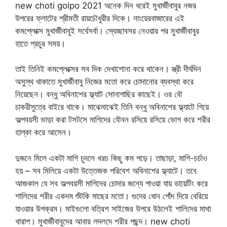
new choti golpo 2021 অনেক দিন ধরেই মুখার্জীবাবুর নজর
উপরের ফ্লাটের শ্রীমতী রায়চৌধুরীর দিকে। নাংয়েরবাজারের এই
কমপ্লেক্সে মুখার্জীবাবুই সর্বেসর্বা। স্বেচ্ছাবসর নেওয়ার পর মুখার্জীবাবুর
হাতে প্রচুর সময়।
তাই তিনিই কমপ্লেক্সের সব দিক দেখাশোনা করে থাকেন। স্ত্রী দীর্ঘদিন
অসুস্থ থাকাতে মুখার্জীবাবু নিজের মতো করে চোদানোর ব্যবস্থা করে
নিয়েছেন। বন্ধু অবিনাশের ফ্ল্যাট সোনাগাছির কাছেই। ওর বৌ
চাকরীসুত্রে বাইরে থাকে। মাঝেমাঝেই তিনি বন্ধু অবিনাশের ফ্ল্যাটে গিয়ে
অল্পবয়সী ভাড়া করা টসটসে মাগিদের যৌবন রসিয়ে রসিয়ে ভোগ করে শরীর
হাল্কা করে আসেন।
দুজনে মিলে একটা মাগি চুদলে খরচ কিছু কম পড়ে। তাছাড়া, মাগি-চর্চাও
হয় – সব মিলিয়ে একটা উত্তেজক পরিবেশ অবিনাশের ফ্ল্যাটে। তবে
আজকাল যে সব অল্পবয়সী মাগিদের চোদার জন্যে পাওয়া যায় ডায়েটিং করে
শালিদের শরীর একদম শুঁটকি মাছের মতো। গুদের ধোন পোঁদ দিয়ে বেরিয়ে
যাওয়ার উপক্রম। মাইগুলো বত্রিশ সাইজের উপরে উঠলেই শালিদের মাথা
খারাপ। মুখার্জীবাবুদের আবার লদলদে শরীর পছন্দ। new choti