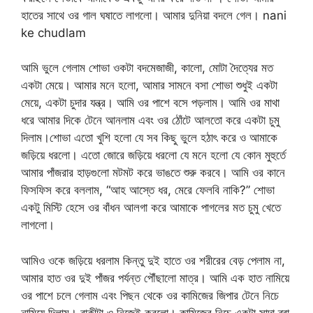
হাতের সাথে ওর গাল ঘষাতে লাগলো। আমার দুনিয়া বদলে গেল। nani
ke chudlam
আমি ভুলে গেলাম শোভা ওকটা বদমেজাজী, কালো, মোটা দৈত্যের মত
একটা মেয়ে। আমার মনে হলো, আমার সামনে বসা শোভা শুধুই একটা
মেয়ে, একটা চুদার যন্ত্র। আমি ওর পাশে বসে পড়লাম। আমি ওর মাথা
ধরে আমার দিকে টেনে আনলাম এবং ওর ঠোঁটে আলতো করে একটা চুমু
দিলাম।শোভা এতো খুশি হলো যে সব কিছু ভুলে হঠাৎ করে ও আমাকে
জড়িয়ে ধরলো। এতো জোরে জড়িয়ে ধরলো যে মনে হলো যে কোন মুহুর্তে
আমার পাঁজরার হাড়গুলো মটমট করে ভাঙতে শুরু করবে। আমি ওর কানে
ফিসফিস করে বললাম, “আহ আস্তে ধর, মেরে ফেলবি নাকি?” শোভা
একটু মিস্টি হেসে ওর বাঁধন আলগা করে আমাকে পাগলের মত চুমু খেতে
লাগলো।
আমিও ওকে জড়িয়ে ধরলাম কিন্তু দুই হাতে ওর শরীরের বেড় পেলাম না,
আমার হাত ওর দুই পাঁজর পর্যন্ত পৌঁছালো মাত্র। আমি এক হাত নামিয়ে
ওর পাশে চলে গেলাম এবং পিছন থেকে ওর কামিজের জিপার টেনে নিচে
নামিয়ে দিলাম। বাকীটা ও নিজেই করলো। কামিজের নিচে একটা সাদা ব্রা