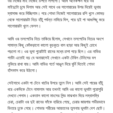
ওর নিজের মাই নিজেই টিপতে লাগলো। আমি অনেকক্ষন ধরে ওর
মাইদুটো চুষে দিলাম আর সেই সাথে ওর সালোয়ারের উপর দিয়েই ভুদায়
ম্যাসাজ করে দিচ্ছিলাম। পরে শোভা নিজেই সালোয়ারের রশি খুলে কোমড়
থেকে সালোয়ারটা নিচে হাঁটু পর্যন্ত নামিয়ে দিল, পরে দুই পা আগুপিছু করে
সালোয়ারটা খুলে ফেলল।
আমি ওর তলপেটের নিচে তাকিয়ে ছিলাম, সেখানে তলপেটের নিচের অংশে
সামান্য কিছু কোঁকড়ানো কালো কুচকুচে বাল ছাড়া আর কিছুই চোখে
পড়লো না। ওর ভুদা পুরোটাই রানের মধ্যে চাপা পড়ে ছিল। এর নাভির
গর্তটা এতোই বড় যে অনায়াসেই সেখানে একটা টেবিল টেনিসের বল
লুকিয়ে রাখা যায়। আমি নাভির গর্তে আঙুল দিয়ে ঘুর্নি দিতেই শোভা
হাঁসফাস করে উঠলো।
সেইসাথে একটা পা টেনে খাটের উপরে তুলে নিল। আমি সেই পায়ের হাঁটু
ধরে একদিকে টেনে নামালাম আর তখনই আমি ওর কালো ভুদাটা পুরোপুরি
দেখতে পেলাম। একতাল কালো মাংসের পিন্ড মাঝখান দিয়ে লম্বালম্বি
চেরা, চেরাটা ওর দুই রানের ফাঁকে হারিয়ে গেছে, চেরার জায়গায় গভীরভাবে
ভিতরে ঢুকে গেছে। শোভার শরীরের আয়তনের তুলনায় ভুদাটা বেশ ছোট।