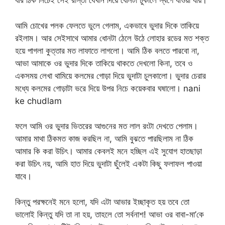
যার ঠিক নিচেই সেই রাস্তা যেখান দিয়ে ধোনটা ঢুকালে স্বর্গে যাওয়া যায়।
আমি চোখের পলক ফেলতে ভুলে গেলাম, একভাবে ভুদার দিকে তাকিয়ে
রইলাম। আর সেইসাথে আমার ধোনটা ঠেলে উঠে লোহার রডের মত শক্ত
হয়ে পাগলা কুত্তার মত লাফাতে লাগলো। আমি ঠিক বলতে পারবো না,
আভা আমাকে ওর ভুদার দিকে তাকিয়ে থাকতে দেখলো কিনা, তবে ও
একসময় লেখা থামিয়ে কলমের গোড়া দিয়ে ভুদাটা চুলকালো। ভুদার চেরার
মধ্যে কলমের গোড়াটা ভরে দিয়ে উপর নিচে কয়েকবার ঘষালো। nani
ke chudlam
ফলে আমি ওর ভুদার ভিতরের আগুনের মত লাল রংটা দেখতে পেলাম।
আমার মাথা ঠিকমত কাজ করছিল না, আমি বুঝতে পারছিলাম না ঠিক
আমার কি করা উচিৎ। আমার কেবলই মনে হচ্ছিল এই সুযোগ হাতছাড়া
করা উচিৎ নয়, আমি হাত দিয়ে ভুদাটা ছুঁলেই একটা কিছু ফলাফল পাওয়া
যাবে।
কিন্তু পরক্ষনেই মনে হলো, যদি এটা আভার ইচ্ছাকৃত হয় তবে তো
ভালোই কিন্তু যদি তা না হয়, তাহলে তো সর্বনাশ! আভা ওর বাবা-মা’কে