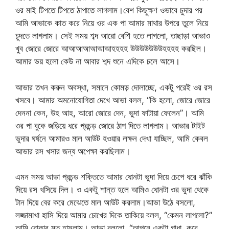
ওর মাই টিপতে টিপতে ঠাপাতে লাগলাম।বেশ কিছুক্ষণ ওভাবে চুদার পর
আমি আভাকে কাত করে নিয়ে ওর এক পা আমার মাথার উপরে তুলে নিয়ে
চুদতে লাগলাম। সেই সময় শব্দ আরো বেশি হতে লাগলো, তাছাড়া আভাও
খুব জোরে জোরে আআআআআআআহহহহ উউউউউউউহহহহ করছিল।
আমার ভয় হলো কেউ না আবার শব্দ শুনে এদিকে চলে আসে।
আভার তখন করুন অবস্থা, সমানে কোমড় দোলাচ্ছে, একটু পরেই ওর রস
খসবে। আমার অমনোযোগিতা দেখে আভা বলল, “কি হলো, জোরে জোরে
দেননা কেন, উহ আহ, আরো জোরে দেন, ভুদা ফাটায়া ফেলেন”। আমি
ওর পা বুকে জড়িয়ে ধরে প্রচন্ড় জোরে ঠাপ দিতে লাগলাম। আভার টাইট
ভুদার ঘর্ষনে আমারও মাল আউট হওয়ার লক্ষন দেখা যাচ্ছিল, আমি কেবল
আভার রস খসার জন্য অপেক্ষা করছিলাম।
এমন সময় আভা প্রচন্ড শক্তিতে আমার ধোনটা ভুদা দিয়ে চেপে ধরে ঝাঁকি
দিয়ে রস খসিয়ে দিল। ও একটু শান্ত হলে আমিও ধোনটা ওর ভুদা থেকে
টান দিয়ে বের করে মেঝেতে মাল আউট করলাম।আভা উঠে বসলো,
লজ্জামাখা হাসি দিয়ে আমার চোখের দিকে তাকিয়ে বলল, “কেমন লাগলো?”
আমি বোকার মত হাসলাম। আভা বললো, “আপনে একটা গাধা, কবে