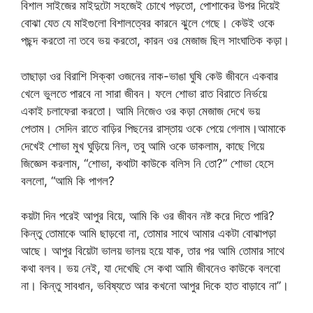
বিশাল সাইজের মাইদুটো সহজেই চোখে পড়তো, পোশাকের উপর দিয়েই
বোঝা যেত যে মাইগুলো বিশালত্বের কারনে ঝুলে গেছে। কেউই ওকে
পছন্দ করতো না তবে ভয় করতো, কারন ওর মেজাজ ছিল সাংঘাতিক কড়া।
তাছাড়া ওর বিরাশি সিক্কা ওজনের নাক-ভাঙা ঘুষি কেউ জীবনে একবার
খেলে ভুলতে পারবে না সারা জীবন। ফলে শোভা রাত বিরাতে নির্ভয়ে
একাই চলাফেরা করতো। আমি নিজেও ওর কড়া মেজাজ দেখে ভয়
পেতাম। সেদিন রাতে বাড়ির পিছনের রাস্তায় ওকে পেয়ে গেলাম।আমাকে
দেখেই শোভা মুখ ঘুড়িয়ে নিল, তবু আমি ওকে ডাকলাম, কাছে গিয়ে
জিজ্ঞেস করলাম, “শোভা, কথাটা কাউকে বলিস নি তো?” শোভা হেসে
বললো, “আমি কি পাগল?
কয়টা দিন পরেই আপুর বিয়ে, আমি কি ওর জীবন নষ্ট করে দিতে পারি?
কিন্তু তোমাকে আমি ছাড়বো না, তোমার সাথে আমার একটা বোঝাপড়া
আছে। আপুর বিয়েটা ভালয় ভালয় হয়ে যাক, তার পর আমি তোমার সাথে
কথা বলব। ভয় নেই, যা দেখেছি সে কথা আমি জীবনেও কাউকে বলবো
না। কিন্তু সাবধান, ভবিষ্যতে আর কখনো আপুর দিকে হাত বাড়াবে না”।