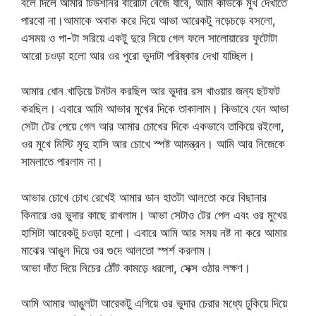
বলে দিলে আমার টিউশনির বারোটা বেজে যাবে, আমি কাউকে মুখ দেখাতে
পারবো না।আমাকে অবাক করে দিয়ে আভা আরেকটু নড়েচড়ে বসলো,
এসময় ও পা-টা সরিয়ে একটু দুরে নিয়ে গেল ফলে সালোয়ারের ফুটোটা
আরো চওড়া হলো আর ওর পুরো ভুদাটা পরিষ্কার দেখা যাচ্ছিল।
আমার ধোন খাড়িয়ে টনটন করছিল আর ভুদার রস খাওয়ার জন্য ছটফট
করছিল। এবারে আমি আভার মুখের দিকে তাকালাম। কিভাবে যেন আভা
সেটা টের পেয়ে গেল আর আমার চোখের দিকে একভাবে তাকিয়ে রইলো,
ওর মুখে মিস্টি মৃদু হাসি আর চোখে স্পষ্ট আমন্ত্রন। আমি আর নিজেকে
সামলাতে পারলাম না।
আভার চোখে চোখ রেখেই আমার ডান হাতটা আলতো করে বিছানার
কিনারে ওর ভুদার কাছে রাখলাম। আভা সেটাও টের পেল এবং ওর মুখের
হাসিটা আরেকটু চওড়া হলো। এবারে আমি আর সময় নষ্ট না করে আমার
মাঝের আঙুল দিয়ে ওর গুদে আলতো স্পর্শ করলাম।
আভা দাঁত দিয়ে নিচের ঠোঁট কামড়ে ধরলো, সেক্স ওঠার লক্ষণ।
আমি আমার আঙুলটা আরেকটু এগিয়ে ওর ভুদার চেরার মধ্যে ঢুকিয়ে দিয়ে