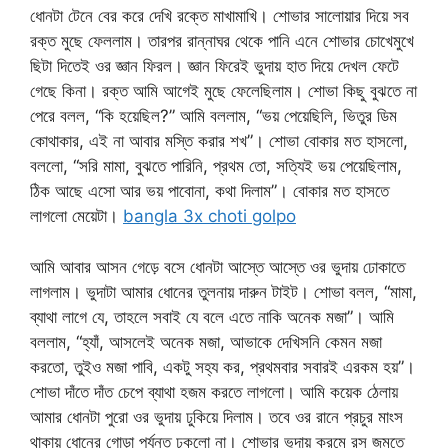
ধোনটা টেনে বের করে দেখি রক্তে মাখামাখি। শোভার সালোয়ার দিয়ে সব
রক্ত মুছে ফেললাম। তারপর রান্নাঘর থেকে পানি এনে শোভার চোখেমুখে
ছিটা দিতেই ওর জ্ঞান ফিরল। জ্ঞান ফিরেই ভুদায় হাত দিয়ে দেখল ফেটে
গেছে কিনা। রক্ত আমি আগেই মুছে ফেলেছিলাম। শোভা কিছু বুঝতে না
পেরে বলল, “কি হয়েছিল?” আমি বললাম, “ভয় পেয়েছিলি, ভিতুর ডিম
কোথাকার, এই না আবার মস্তি করার শখ”। শোভা বোকার মত হাসলো,
বললো, “সরি মামা, বুঝতে পারিনি, প্রথম তো, সত্যিই ভয় পেয়েছিলাম,
ঠিক আছে এসো আর ভয় পাবোনা, কথা দিলাম”। বোকার মত হাসতে
লাগলো মেয়েটা।
bangla 3x choti golpo
আমি আবার আসন গেড়ে বসে ধোনটা আস্তে আস্তে ওর ভুদায় ঢোকাতে
লাগলাম। ভুদাটা আমার ধোনের তুলনায় দারুন টাইট। শোভা বলল, “মামা,
ব্যাথা লাগে যে, তাহলে সবাই যে বলে এতে নাকি অনেক মজা”। আমি
বললাম, “হ্যাঁ, আসলেই অনেক মজা, আভাকে দেখিসনি কেমন মজা
করতো, তুইও মজা পাবি, একটু সহ্য কর, প্রথমবার সবারই এরকম হয়”।
শোভা দাঁতে দাঁত চেপে ব্যাথা হজম করতে লাগলো। আমি কয়েক ঠেলায়
আমার ধোনটা পুরো ওর ভুদায় ঢুকিয়ে দিলাম। তবে ওর রানে প্রচুর মাংস
থাকায় ধোনের গোড়া পর্যন্ত ঢুকলো না। শোভার ভুদায় ক্রমে রস জমতে