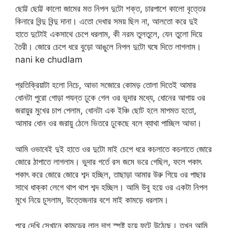
ছোট্ট ছোট্ট কালো জামের মত নিপল দুটো শক্ত, চারপাশে কালো বৃত্তের
কিনারে বিন্দু বিন্দু দানা। এতো দেখার সময় ছিল না, আলতো করে দুই
হাতে দুটোই একসাথে চেপে ধরলাম, কী নরম তুলতুলে, যেন তুলো দিয়ে
তৈরী। জোরে চেপে ধরে বুড়ো আঙুলে নিপল দুটো ঘষে দিতে লাগলাম।
nani ke chudlam
প্রতিক্রিয়াটা হলো নিচে, আভা সজোরে কোমড় তোলা দিতেই আমার
ধোনটা পুরো গোড়া পযন্ত ঢুকে গেল ওর ভুদার মধ্যে, ধোনের আগায় ওর
জরায়ুর মুখের চাপ পেলাম, ধোনটা এক ইঞ্চি ছোট হলে মাপমত হতো,
আমার ধোন ওর জরায়ু ঠেলে ভিতরে ঢুকেছে বলে ব্যাথা পাচ্ছিল আভা।
আমি ওভাবেই দুই হাতে ওর দুটো মাই চেপে ধরে কচলাতে কচলাতে জোরে
জোরে ঠাপাতে লাগলাম। ভুদার গর্তে রস জমে ভরে গেছিল, ফলে পকাৎ
পকাৎ করে জোরে জোরে শব্দ হচ্ছিল, তাছাড়া আমার উরু গিয়ে ওর পাছার
সাথে ধাক্কা লেগে থাপ থাপ শব্দ হচ্ছিল। আমি উবু হয়ে ওর একটা নিপল
মুখে নিয়ে চুসলাম, উত্তেজনার বশে মাই কামড়ে ধরলাম।
পরে দেখি সেখানে কামড়ের লাল দাগ স্পষ্ট হয়ে ফুটে উঠেছে। তখন আমি