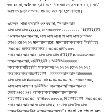
শুরু করলো, অর্থাৎ ওর ব্যাথা কমে গিয়ে মজা পেতে শুরু করেছে। আমি
ক্রমাগত চুদতে লাগলাম, ফচ ফচ করে শব্দ হতে লাগলো।
এতক্ষনে শোভা তাতড়ানি শুরু করলো, “আআআআহ
আআআআআআহহহহহহ ওওওওওহহহহ মমমমমমমমম কিইইইইইইই
মঅঅঅঅজাআআআআ, মাআআআআরো আআআআআরোওওওও
জোওওওরেএএএএ মাআআআআরো, মাআআমাআআআআ কিইইইইই
যেএএএএ মজাআআআআআ। এএএএএতোওওওও
মজাআআআআআআআ আআআআআমি জীইইইইবনেএএএএওওওও
পাআআআআআই নাইইইইইই। উউউউউউহহহহহহ
আআআআআমিইইইই সঅঅঅঅরগেএএএএএ চলেএএএএএএ
যাআআআআআআচ্ছিইইইইই। মমমমমমআআআআআমমমমমম
আআআআআরোএএএএএ জোরেএএএএএএএ চোদোওওওওওওও,
আআআআআআমার ভুউউউউদা ফাআআআআটাআআআআয়ে
ফেলোওওওওওও। আআআআআআমাআআআআআক
মাইইইইইরেএএএএ ফেলোওওওওওওওও, কিইইইইইইই যেএএএএএএ
মজাআআআআআআ আআআআআহ, সোনাআআআটাআআআ
মাআআটাআআআনিক আআআআআআমার”। nani ke chudlam