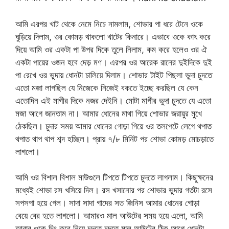
আমি এরপর খাট থেকে নেমে নিচে নামলাম, শোভার পা ধরে টেনে ওকে
ঘুড়িয়ে দিলাম, ওর কোমড় থাকলো খাটের কিনারে। এভাবে ওকে কাৎ করে
দিয়ে আমি ওর একটা পা উপর দিকে তুলে নিলাম, কম করে হলেও ওর ঐ
একটা পায়ের ওজন হবে দেড় মণ। এরপর ওর আরেক রানের দুইদিকে দুই
পা রেখে ওর ভুদায় ধোনটা চালিয়ে দিলাম। শোভার টাইট পিছলা ভুদা চুদতে
এতো মজা লাগছিল যে নিজেকে নিজেই বকতে ইচ্ছে করছিল যে কেন
এতোদিন এই মাগীর দিকে নজর দেইনি। মোটা মাগীর ভুদা চুদতে যে এতো
মজা আগে জানতাম না। আমার ধোনের মাথা গিয়ে শোভার জরায়ুর মুখে
ঠেকছিল। চুদার সময় আমার ধোনের গোড়া গিয়ে ওর তলপেটে লেগে থপাত
থপাত থাপ থাপ শব্দ হচ্ছিল। প্রায় ৭/৮ মিনিট পর শোভা কোমড় মোচড়াতে
লাগলো।
আমি ওর বিশাল বিশাল মাউগুলে টিপতে টিপতে চুদতে লাগলাম। কিছুক্ষনের
মধ্যেই শোভা রস খসিয়ে দিল। রস খসানোর পর শোভার ভুদার গর্তটা রসে
সপসপা হয়ে গেল। সাদা সাদা গাদের সত জিনিস আমার ধোনের গোড়া
বেয়ে বের হতে লাগলো। আমারও মাল আউটের সময় হয়ে এলো, আমি
আবার ওকে চিৎ করে নিয়ে চুদতে চুদতে মাল আউটের ঠিক আগে ধোনটা