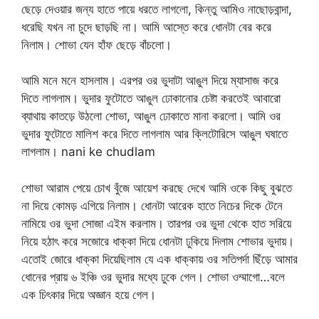
ছেড়ে দেওয়ার জন্য হাতে পায়ে ধরতে লাগলো, কিন্তু আমিও নাছোড়বান্দা,
ধরেছি যখন না চুদে ছাড়ছি না। আমি আস্তে করে ধোনটা বের করে
নিলাম। শোভা যেন হাঁফ ছেড়ে বাঁচলো।
আমি মনে মনে হাসলাম। এরপর ওর ভুদাটা আঙুল দিয়ে ম্যাসাজ করে
দিতে লাগলাম। ভুদার ফুটোতে আঙুল ঢোকানোর চেষ্টা করতেই আবারো
ব্যাথায় কাতড়ে উঠলো শোভা, আঙুল ঢোকাতে মানা করলো। আমি ওর
ভুদার ফুটোতে মালিশ করে দিতে লাগলাম আর ক্লিটোরিসে আঙুল ঘষাতে
লাগলাম। nani ke chudlam
শোভা আরাম পেয়ে চোখ বুঁজে আয়েশ করছে দেখে আমি ওকে কিছু বুঝতে
না দিয়ে কোমড় এগিয়ে নিলাম। ধোনটা আরেক হাতে নিচের দিকে টেনে
নামিয়ে ওর ভুদা সোজা এইম করলাম। তারপর ওর ভুদা থেকে হাত সরিয়ে
নিয়ে হঠাৎ করে সজোরে ধাক্কা দিয়ে ধোনটা ঢুকিয়ে দিলাম শোভার ভুদায়।
এতোই জোরে ধাক্কা দিয়েছিলাম যে এক ধাক্কায় ওর সতিপর্দা ছিঁড়ে আমার
ধোনের প্রায় ৬ ইঞ্চি ওর ভুদার মধ্যে ঢুকে গেল। শোভা ওম্মাগো…বলে
এক চিৎকার দিয়ে অজ্ঞান হয়ে গেল।