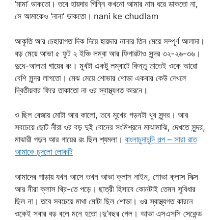
‘মামা’ ডাকতো। তবে হায়দার গিন্নি কখনো আমার নাম ধরে ডাকতো না,
সে আমাকেও ‘নানা’ ডাকতো। nani ke chudlam
আকৃতি আর চেহারাগত দিক দিয়ে হায়দার নানার তিন মেয়ে সম্পূর্ণ আলাদা।
বড় মেয়ে আভা ৫ ফুট ২ ইঞ্চি লম্বা আর ফিগারটাও সুন্দর ৩২-২৬-৩৬।
দুধে-আলতা গায়ের রং। মুখটা একটু লম্বাটে কিন্তু তাতেই ওকে আরো
বেশি সুন্দর লাগতো। মেঝ মেয়ে শোভার শোভা একবার কেউ দেখলে
দ্বিতীয়বার ফিরে তাকাতো না ওর স্বাস্থ্যগত কারনে।
ও ছিল বেজায় মোটা আর কালো, তবে মুখের গড়নটা খুব সুন্দর। আর
সবচেয়ে ছোট নীরা ওর বড় দুই বোনের সংমিশ্রনে মাঝামাঝি, দেখতে সুন্দর,
মাঝারী গড়ন আর গায়ের রং ছিল শ্যমলা।
বাংলাচুদাচুদি গল্প – সারা রাত
আমাকে চুদলো লোকটি
আমাদের পাড়ায় যখন আসে তখন আভা ক্লাস নাইন, শোভা ক্লাস সিক্স
আর নীরা ক্লাস থ্রি-তে পড়ে। ছাত্রী হিসাবে কোনটাই তেমন সুবিধার
ছিল না। তবে সবচেয়ে মাথা মোটা ছিল শোভা। ওর স্বাস্থ্যগত কারনে
ওকেই সবার বড় বলে মনে হতো।দু’বছর গেল। আভা এসএসসি সেকেন্ড