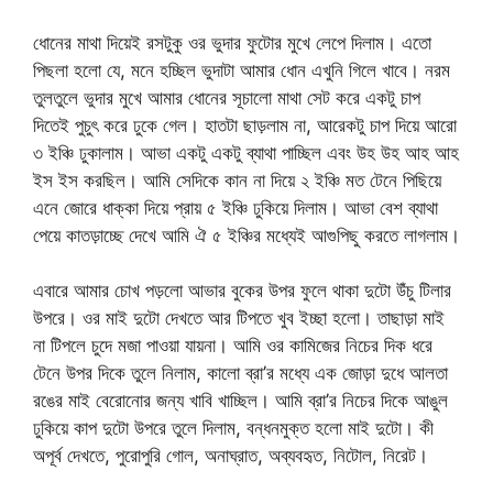
ধোনের মাথা দিয়েই রসটুকু ওর ভুদার ফুটোর মুখে লেপে দিলাম। এতো
পিছলা হলো যে, মনে হচ্ছিল ভুদাটা আমার ধোন এখুনি গিলে খাবে। নরম
তুলতুলে ভুদার মুখে আমার ধোনের সূচালো মাথা সেট করে একটু চাপ
দিতেই পুচুৎ করে ঢুকে গেল। হাতটা ছাড়লাম না, আরেকটু চাপ দিয়ে আরো
৩ ইঞ্চি ঢুকালাম। আভা একটু একটু ব্যাথা পাচ্ছিল এবং উহ উহ আহ আহ
ইস ইস করছিল। আমি সেদিকে কান না দিয়ে ২ ইঞ্চি মত টেনে পিছিয়ে
এনে জোরে ধাক্কা দিয়ে প্রায় ৫ ইঞ্চি ঢুকিয়ে দিলাম। আভা বেশ ব্যাথা
পেয়ে কাতড়াচ্ছে দেখে আমি ঐ ৫ ইঞ্চির মধ্যেই আগুপিছু করতে লাগলাম।
এবারে আমার চোখ পড়লো আভার বুকের উপর ফুলে থাকা দুটো উঁচু টিলার
উপরে। ওর মাই দুটো দেখতে আর টিপতে খুব ইচ্ছা হলো। তাছাড়া মাই
না টিপলে চুদে মজা পাওয়া যায়না। আমি ওর কামিজের নিচের দিক ধরে
টেনে উপর দিকে তুলে নিলাম, কালো ব্রা’র মধ্যে এক জোড়া দুধে আলতা
রঙের মাই বেরোনোর জন্য খাবি খাচ্ছিল। আমি ব্রা’র নিচের দিকে আঙুল
ঢুকিয়ে কাপ দুটো উপরে তুলে দিলাম, বন্ধনমুক্ত হলো মাই দুটো। কী
অপূর্ব দেখতে, পুরোপুরি গোল, অনাঘ্রাত, অব্যবহৃত, নিটোল, নিরেট।