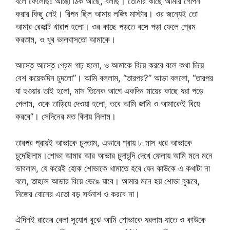
বলে ফেলেছি! আচ্ছা ঠিক আছে, বলছি। তোমার কাছে আমার গোপন
করার কিছু নেই। রিপন ছিল আমার লজিং মাস্টার। ওর জন্যেই তো
আমার রেজাল্ট খারাপ হলো। ওর কাছে পড়তে বসে পড়া ফেলে প্রেম
করতাম, ও খুব ভালবাসতো আমাকে।
আস্তে আস্তে প্রেম গাঢ় হলো, ও আমাকে বিয়ে করবে বলে কথা দিয়ে
বেশ কয়েকদিন চুদলো”। আমি বললাম, “তারপর?” আভা বললো, “তারপর
যা হওয়ার তাই হলো, মাস তিনেক আগে একদিন মায়ের কাছে ধরা পড়ে
গেলাম, ওকে তাড়িয়ে দেওয়া হলো, তবে আমি জানি ও আমাকেই বিয়ে
করবে”। সেদিনের মত বিদায় নিলাম।
তারপর প্রায়ই আভাকে চুদতাম, এভাবে প্রায় ৮ মাস ধরে আভাকে
চুদেছিলাম।শোভা আমার আর আভার চুদাচুদি দেখে ফেলায় আমি মনে মনে
ভাবলাম, যে করেই হোক শোভাকে থামাতে হবে যেন কাউকে এ কথাটা না
বলে, তাহলে আভার বিয়ে ভেঙে যাবে। আমার মনে হয় শোভা বুঝবে,
নিজের বোনের এতো বড় সর্বনাশ ও করবে না।
ঐদিনই রাতের বেলা সুযোগ বুঝে আমি শোভাকে ধরলাম যাতে ও কাউকে