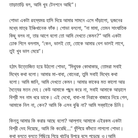
তাড়াতাড়ি বল, আমি খুব টেনশনে আছি”।
শোভা একটা রহস্যময় হাসি দিয়ে আমার সামনে এসে দাঁড়ালো, দুজনের
মধ্যে মাত্র ইঞ্চিখানেক ফাঁক। শোভা বললো, “না মামা, তেমন সাংঘাতিক
কিছু বলব না, তার আগে বলো তো আমি দেখতে কেমন?” আমি একটা
ঢোক গিলে বললাম, “কেন, ভালই তো, তোকে আমার বেশ ভালই লাগে,
তুই খুব ভাল মেয়ে”।
হঠাৎ উত্তেজিত হয়ে উঠলো শোভা, “মিথ্যুক কোথাকার, তোমরা সবাই
মিথ্যে কথা বলো। আমার মা-বাবা, বোনেরা, তুমি সবাই মিথ্যে কথা
বলো। আমি জানি, আমি দেখতে কেমন। আমার কাকের মত কালো আর
দৈত্যের মতন দেহ। কেউ আমাকে পছন্দ করে না, সবাই আমাকে আড়ালে
বিশ্রী সব নাম ধরে ডাকে। এই দেখো, বাবা-মা নিরাকে বাজারে নিয়ে গেল,
আমাকে নিল না, কেন? আমি কি এসব বুঝি না? আমি সব্বাইকে চিনি।
কিন্তু আমার কি করার আছে বলো? আল্লাহ আমাকে এইরকম একটা
বিশ্রী দেহ দিয়েছে, আমি কি করেছি…” ফুঁপিয়ে কাঁদতে লাগলো শোভা।
কথা বলতে বলতে পিছিয়ে গিয়ে খাটের উপরে বসে পড়েছে ও।আমি