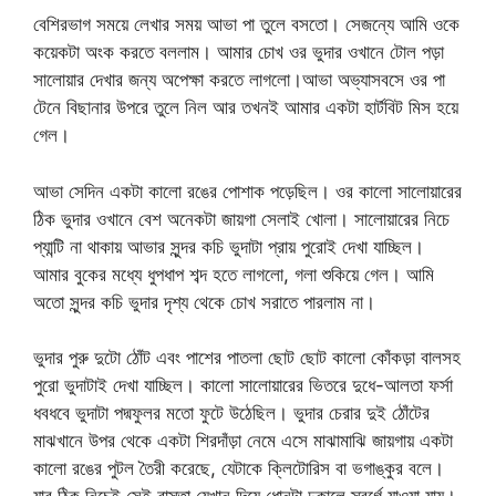
বেশিরভাগ সময়ে লেখার সময় আভা পা তুলে বসতো। সেজন্যে আমি ওকে
কয়েকটা অংক করতে বললাম। আমার চোখ ওর ভুদার ওখানে টোল পড়া
সালোয়ার দেখার জন্য অপেক্ষা করতে লাগলো।আভা অভ্যাসবসে ওর পা
টেনে বিছানার উপরে তুলে নিল আর তখনই আমার একটা হার্টবিট মিস হয়ে
গেল।
আভা সেদিন একটা কালো রঙের পোশাক পড়েছিল। ওর কালো সালোয়ারের
ঠিক ভুদার ওখানে বেশ অনেকটা জায়গা সেলাই খোলা। সালোয়ারের নিচে
প্যান্টি না থাকায় আভার সুন্দর কচি ভুদাটা প্রায় পুরোই দেখা যাচ্ছিল।
আমার বুকের মধ্যে ধুপধাপ শব্দ হতে লাগলো, গলা শুকিয়ে গেল। আমি
অতো সুন্দর কচি ভুদার দৃশ্য থেকে চোখ সরাতে পারলাম না।
ভুদার পুরু দুটো ঠোঁট এবং পাশের পাতলা ছোট ছোট কালো কোঁকড়া বালসহ
পুরো ভুদাটাই দেখা যাচ্ছিল। কালো সালোয়ারের ভিতরে দুধে-আলতা ফর্সা
ধবধবে ভুদাটা পদ্মফুলর মতো ফুটে উঠেছিল। ভুদার চেরার দুই ঠোঁটের
মাঝখানে উপর থেকে একটা শিরদাঁড়া নেমে এসে মাঝামাঝি জায়গায় একটা
কালো রঙের পুটল তৈরী করেছে, যেটাকে ক্লিটোরিস বা ভগাঙ্কুর বলে।