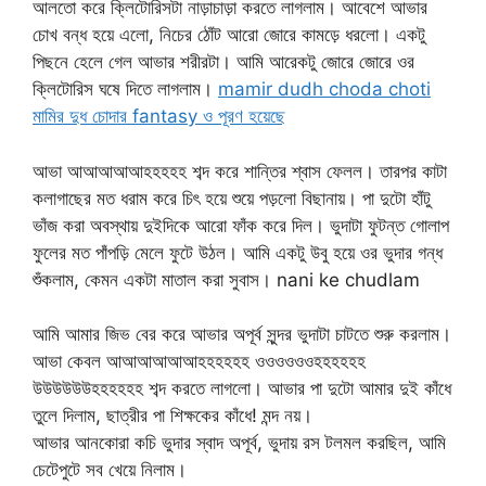
আলতো করে ক্লিটোরিসটা নাড়াচাড়া করতে লাগলাম। আবেশে আভার
চোখ বন্ধ হয়ে এলো, নিচের ঠোঁট আরো জোরে কামড়ে ধরলো। একটু
পিছনে হেলে গেল আভার শরীরটা। আমি আরেকটু জোরে জোরে ওর
ক্লিটোরিস ঘষে দিতে লাগলাম।
mamir dudh choda choti
মামির দুধ চোদার fantasy ও পূরণ হয়েছে
আভা আআআআআহহহহহ শব্দ করে শান্তির শ্বাস ফেলল। তারপর কাটা
কলাগাছের মত ধরাম করে চিৎ হয়ে শুয়ে পড়লো বিছানায়। পা দুটো হাঁটু
ভাঁজ করা অবস্থায় দুইদিকে আরো ফাঁক করে দিল। ভুদাটা ফুটন্ত গোলাপ
ফুলের মত পাঁপড়ি মেলে ফুটে উঠল। আমি একটু উবু হয়ে ওর ভুদার গন্ধ
শুঁকলাম, কেমন একটা মাতাল করা সুবাস। nani ke chudlam
আমি আমার জিভ বের করে আভার অপূর্ব সুন্দর ভুদাটা চাটতে শুরু করলাম।
আভা কেবল আআআআআআহহহহহহ ওওওওওওহহহহহহ
উউউউউউহহহহহহ শব্দ করতে লাগলো। আভার পা দুটো আমার দুই কাঁধে
তুলে দিলাম, ছাত্রীর পা শিক্ষকের কাঁধে! মন্দ নয়।
আভার আনকোরা কচি ভুদার স্বাদ অপূর্ব, ভুদায় রস টলমল করছিল, আমি
চেটেপুটে সব খেয়ে নিলাম।