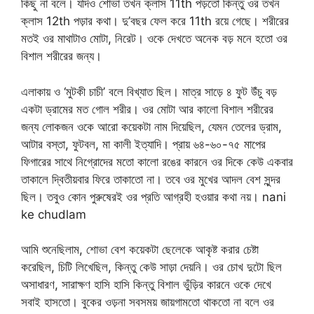
কিছু না বলে। যদিও শোভা তখন ক্লাস 11th পড়তো কিন্তু ওর তখন
ক্লাস 12th পড়ার কথা। দু’বছর ফেল করে 11th রয়ে গেছে। শরীরের
মতই ওর মাথাটাও মোটা, নিরেট। ওকে দেখতে অনেক বড় মনে হতো ওর
বিশাল শরীরের জন্য।
এলাকায় ও ‘মুটকী চাচী’ বলে বিখ্যাত ছিল। মাত্র সাড়ে ৪ ফুট উঁচু বড়
একটা ড্রামের মত গোল শরীর। ওর মোটা আর কালো বিশাল শরীরের
জন্য লোকজন ওকে আরো কয়েকটা নাম দিয়েছিল, যেমন তেলের ড্রাম,
আটার বস্তা, ফুটবল, মা কালী ইত্যাদি। প্রায় ৬৪-৬০-৭৫ মাপের
ফিগারের সাথে নিগ্রোদের মতো কালো রঙের কারনে ওর দিকে কেউ একবার
তাকালে দ্বিতীয়বার ফিরে তাকাতো না। তবে ওর মুখের আদল বেশ সুন্দর
ছিল। তবুও কোন পুরুষেরই ওর প্রতি আগ্রহী হওয়ার কথা নয়। nani
ke chudlam
আমি শুনেছিলাম, শোভা বেশ কয়েকটা ছেলেকে আকৃষ্ট করার চেষ্টা
করেছিল, চিটি লিখেছিল, কিন্তু কেউ সাড়া দেয়নি। ওর চোখ দুটো ছিল
অসাধারণ, সারাক্ষণ হাসি হাসি কিন্তু বিশাল ভুঁড়ির কারনে ওকে দেখে
সবাই হাসতো। বুকের ওড়না সবসময় জায়গামতো থাকতো না বলে ওর