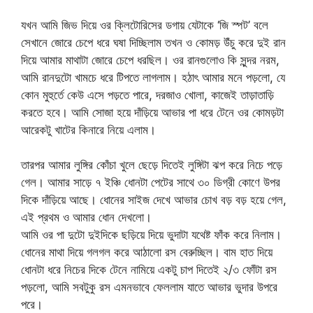
যখন আমি জিভ দিয়ে ওর ক্লিটোরিসের ডগায় যেটাকে ‘জি স্পট’ বলে
সেখানে জোরে চেপে ধরে ঘষা দিচ্ছিলাম তখন ও কোমড় উঁচু করে দুই রান
দিয়ে আমার মাথাটা জোরে চেপে ধরছিল। ওর রানগুলোও কি সুন্দর নরম,
আমি রানদুটো খামচে ধরে টিপতে লাগলাম। হঠাৎ আমার মনে পড়লো, যে
কোন মুহুর্তে কেউ এসে পড়তে পারে, দরজাও খোলা, কাজেই তাড়াতাড়ি
করতে হবে। আমি সোজা হয়ে দাঁড়িয়ে আভার পা ধরে টেনে ওর কোমড়টা
আরেকটু খাটের কিনারে নিয়ে এলাম।
তারপর আমার লুঙ্গির কোঁচা খুলে ছেড়ে দিতেই লুঙ্গিটা ঝপ করে নিচে পড়ে
গেল। আমার সাড়ে ৭ ইঞ্চি ধোনটা পেটের সাথে ৩০ ডিগ্রী কোণে উপর
দিকে দাঁড়িয়ে আছে। ধোনের সাইজ দেখে আভার চোখ বড় বড় হয়ে গেল,
এই প্রথম ও আমার ধোন দেখলো।
আমি ওর পা দুটো দুইদিকে ছড়িয়ে দিয়ে ভুদাটা যথেষ্ট ফাঁক করে নিলাম।
ধোনের মাথা দিয়ে গলগল করে আঠালো রস বেরুচ্ছিল। বাম হাত দিয়ে
ধোনটা ধরে নিচের দিকে টেনে নামিয়ে একটু চাপ দিতেই ২/৩ ফোঁটা রস
পড়লো, আমি সবটুকু রস এমনভাবে ফেললাম যাতে আভার ভুদার উপরে
পরে।