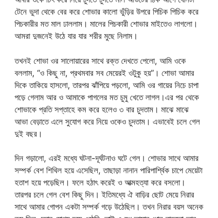
টেনে ভুদা থেকে বের করে শোভার কালো ভুঁড়ির উপরে পিচিক পিচিক করে
পিচকারীর মত মাল ঢাললাম। মালের পিচকারী শোভার মাইতেও লাগলো।
আমরা দুজনেই উঠে যার যার শরীর মুছে নিলাম।
তখনই শোভা ওর সালোয়ারের সাথে রক্ত দেখতে পেলো, আমি ওকে
বললাম, “ও কিছু না, প্রথমবার সব মেয়েরই ওটুকু হয়”। শোভা আমার
দিকে তাকিয়ে হাসলো, তারপর ঝাঁপিয়ে পড়লো, আমি ওর গায়ের নিচে চাপা
পড়ে গেলাম আর ও আমাকে পাগলের মত চুমু খেতে লাগল।এর পর থেকে
শোভাকে প্রতি সপ্তাহে কম করে হলেও ৩ বার চুদতাম। মাঝে মাঝে
আভা বেড়াতে এলে সুযোগ করে নিয়ে ওকেও চুদতাম। এভাবেই চলে গেল
দুই বছর।
দিন গড়ালো, এরই মধ্যে ঘটনা-দূর্ঘটনাও ঘটে গেল। শোভার সাথে আমার
সম্পর্ক বেশ শিথিল হয়ে এসেছিল, তাছাড়া নানান পারিপার্শ্বিক চাপে মেয়েটা
হতাশ হয়ে পড়েছিল। ফলে হঠাৎ করেই ও আত্মহত্যা করে বসলো।
তারপর চলে গেল বেশ কিছু দিন। ইতিমধ্যে ঐ বাড়ির ছোট মেয়ে নিরার
সাথে আমার গোপন একটা সম্পর্ক গড়ে উঠেছিল। তখন নিরার বয়স অনেক