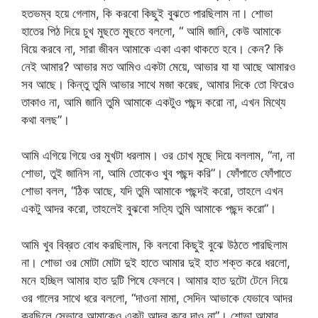
হতভম্ব হয়ে গেলাম, কি করবো কিছুই বুঝতে পারছিলাম না। শোভা
হাতের পিঠ দিয়ে চুখ মুছতে মুছতে বললো, “ আমি জানি, কেউ আমাকে
বিয়ে করবে না, সারা জীবন আমাকে একা একা থাকতে হবে। কেন? কি
নেই আমার? আভার মত আমিও একটা মেয়ে, আভার যা যা আছে আমারও
সব আছে। কিন্তু তুমি আভার সাথে মজা করেছ, আমার দিকে তো ফিরেও
তাকাও না, আমি জানি তুমি আমাকে একটুও পছন্দ করো না, এখন মিথ্যে
কথা বলছ”।
আমি এগিয়ে গিয়ে ওর মুখটা ধরলাম। ওর চোখ মুছে দিয়ে বললাম, “না, না
শোভা, তুই জানিস না, আমি তোকেও খুব পছন্দ করি”। ফোঁপাতে ফোঁপাতে
শোভা বলল, “ঠিক আছে, যদি তুমি আমাকে পছন্দই করো, তাহলে এখন
একটু আদর করো, তাহলেই বুঝবো সত্যি তুমি আমাকে পছন্দ করো”।
আমি খুব বিব্রত বোধ করছিলাম, কি বলবো কিছুই বুঝে উঠতে পারছিলাম
না। শোভা ওর মোটা মোটা দুই হাতে আমার দুই হাত শক্ত করে ধরলো,
মনে হচ্ছিল আমার হাত দুটি পিষে ফেলবে। আমার হাত দুটো টেনে নিয়ে
ওর গালের সাথে ধরে বললো, “দাওনা মামা, সেদিন আভাকে যেভাবে আদর
করছিলে সেভাবে আমাকেও একটু আদর করে দাও না”। শোভা আমার