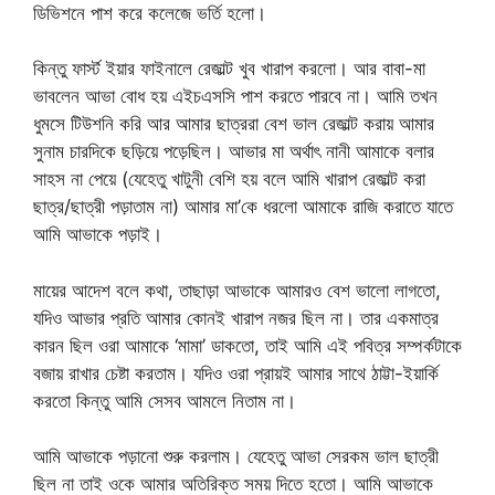
ডিভিশনে পাশ করে কলেজে ভর্তি হলো।
কিন্তু ফার্স্ট ইয়ার ফাইনালে রেজাল্ট খুব খারাপ করলো। আর বাবা-মা
ভাবলেন আভা বোধ হয় এইচএসসি পাশ করতে পারবে না। আমি তখন
ধুমসে টিউশনি করি আর আমার ছাত্ররা বেশ ভাল রেজাল্ট করায় আমার
সুনাম চারদিকে ছড়িয়ে পড়েছিল। আভার মা অর্থাৎ নানী আমাকে বলার
সাহস না পেয়ে (যেহেতু খাটুনী বেশি হয় বলে আমি খারাপ রেজাল্ট করা
ছাত্র/ছাত্রী পড়াতাম না) আমার মা’কে ধরলো আমাকে রাজি করাতে যাতে
আমি আভাকে পড়াই।
মায়ের আদেশ বলে কথা, তাছাড়া আভাকে আমারও বেশ ভালো লাগতো,
যদিও আভার প্রতি আমার কোনই খারাপ নজর ছিল না। তার একমাত্র
কারন ছিল ওরা আমাকে ‘মামা’ ডাকতো, তাই আমি এই পবিত্র সম্পর্কটাকে
বজায় রাখার চেষ্টা করতাম। যদিও ওরা প্রায়ই আমার সাথে ঠাট্টা-ইয়ার্কি
করতো কিন্তু আমি সেসব আমলে নিতাম না।
আমি আভাকে পড়ানো শুরু করলাম। যেহেতু আভা সেরকম ভাল ছাত্রী
ছিল না তাই ওকে আমার অতিরিক্ত সময় দিতে হতো। আমি আভাকে