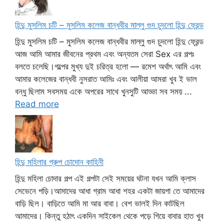
হিন্দু মুসলিম চটি – মুসলিম কলেজ বান্ধবীর মাল্লু গুদ চুদলো হিন্দু ফ্রেন্ড
হিন্দু মুসলিম চটি – মুসলিম কলেজ বান্ধবীর মাল্লু গুদ চুদলো হিন্দু ফ্রেন্ড
আজ আমি আমার জীবনের প্রথম এবং অন্যতম সেরা Sex এর গল্পঃ
বলতে চলেছি।গল্পের মুখ্য দুই চরিত্র হলো — রমেশ অর্থাৎ আমি এবং
আমার কলেজের বান্ধবী নুসরাত আমিঃ এবং আলীয়া আমরা খুব ই ভাল
বন্ধু ছিলাম সবসময় একে অপরের সাথে খুনসুটি আড্ডা সব সময় ...
Read more
হিন্দু মহিলার গ্রুপ চোদোন কাহিনী
হিন্দু মহিলা চোদার গল্প এই গল্পটা সেই সময়ের ঘটনা যখন আমি ক্লাস
সেভেনে পড়ি।আমাদের আধা গ্রাম আধা শহর একটা জায়গা তে আমাদের
বাড়ি ছিল। বাড়িতে আমি মা আর বাবা। বেশ ভালই দিন কাটছিল
আমাদের। কিন্তু হঠাৎ একদিন সাইকেল থেকে পড়ে গিয়ে বাবার হাত খুব