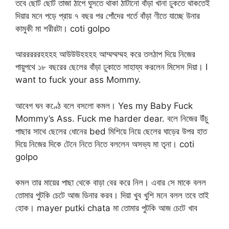
তবে ছোট ছোট তাজা ঠাপে ঘুসতে থাকা ঠাটানো বাঁড়া খানা ঢুকতে থাকতেই
দিয়ার মনে পড়ে প্রায় ৭ বছর পর পোঁদের গর্তে বাঁড়া ণীতে যাচ্ছে উনার
কামুকী মা শরীরটা। coti golpo
আরররররহহহহ আউউউহহহহ আম্মম্মম্মহ করে তলঠাপ দিয়ে নিজের
পায়ুপথে ১৮ বছরের ছেলের বাঁড়া ঢুকাতে সাহায্য করলেন মিসেস দিয়া। I
want to fuck your ass Mommy.
আবেগ ঘন কণ্ঠে বলে বসলো কমল। Yes my Baby Fuck
Mommy’s Ass. Fuck me harder dear. বলে নিজের উঁচু
পাছার সাথে ছেলের ধোনের bed মিশিয়ে নিয়ে ছেলের ঘাড়ের উপর হাত
দিয়ে নিজের দিকে টেনে নিতে নিতে বললেন অসভ্য মা তৃনা। coti
golpo
কমল তার মায়ের পাছা থেকে বাড়া বের করে নিল। এবার সে মাকে বলল
তোমার পুটকি চেটে আজ ডিনার করব। দিয়া খুব খুশি মনে বলল তবে তাই
হোক। mayer putki chata মা তোমার পুটকি আজ চেটে খাব