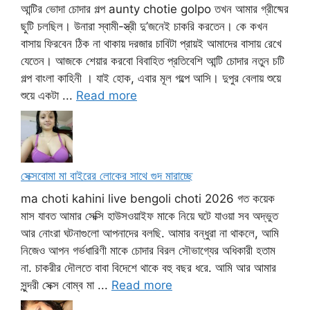
আন্টির ভোদা চোদার গল্প aunty chotie golpo তখন আমার গ্রীষ্মের
ছুটি চলছিল। উনারা স্বামী-স্ত্রী দু’জনেই চাকরি করতেন। কে কখন
বাসায় ফিরবেন ঠিক না থাকায় দরজার চাবিটা প্রায়ই আমাদের বাসায় রেখে
যেতেন। আজকে শেয়ার করবো বিবাহিত প্রতিবেশি আন্টি চোদার নতুন চটি
গল্প বাংলা কাহিনী । যাই হোক, এবার মূল গল্পে আসি। দুপুর বেলায় শুয়ে
শুয়ে একটা ...
Read more
সেক্সবোমা মা বাইরের লোকের সাথে গুদ মারাচ্ছে
ma choti kahini live bengoli choti 2026 গত কয়েক
মাস যাবত আমার সেক্সি হাউসওয়াইফ মাকে নিয়ে ঘটে যাওয়া সব অদ্ভুত
আর নোংরা ঘটনাগুলো আপনাদের বলছি. আমার বন্ধুরা না থাকলে, আমি
নিজেও আপন গর্ভধারিণী মাকে চোদার বিরল সৌভাগ্যের অধিকারী হতাম
না. চাকরীর দৌলতে বাবা বিদেশে থাকে বহু বছর ধরে. আমি আর আমার
সুন্দরী সেক্স বোম্ব মা ...
Read more