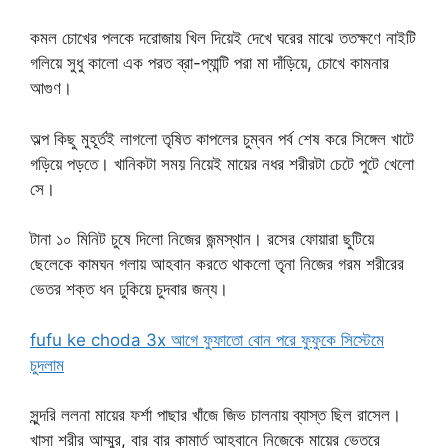
কমল চোখের পলকে দরোজায় খিল দিয়েই দেখে ঘরের মাঝে ততক্ষণে নাইটি
গলিয়ে সুধু কালো এক পরত ব্রা-প্যান্টি পরা মা দাঁড়িয়ে, চোখে কামনার
আগুণ।
অল্প কিছু মুহূর্তই লাগলো তৃষিত কাপলের চুম্বন পর্ব শেষ করে সিঙ্গেল খাটে
গড়িয়ে পড়তে। খানিকটা সময় নিয়েই মায়ের নধর শরীরটা চেটে পুটে খেলো
সে।
টানা ১০ মিনিট চুষে দিলো নিজের জন্মস্থান। রসের ফোয়ারা ছুটিয়ে
ছেলেকে কামঘন গলায় আহবান করতে থাকলো তৃনা নিজের গরম শরীরের
ভেতর শক্ত ধন ঢুকিয়ে চুদবার জন্য।
fufu ke choda 3x আগে ফুফাতো বোন পরে ফুফুকে সিস্টেমে
চুদলাম
সুন্দরি ললনা মায়ের ফর্শা পাছার খাঁজে জিভ চালনায় ব্যাস্ত ছিল রাসেল।
খাসা শরীর আম্মুর, বার বার কামার্ত আহবানে নিজেকে মায়ের ভেতরে