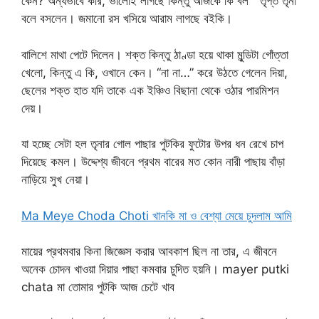
কেন? অন্যভাবে করি, ভালোই লাগছে কিন্তু আজকে কি বল “ তৃপ্ত তৃনা
বলে বসলেন। জমানো রস খসিয়ে আরাম লাগছে বইকি।
বালিশে মাথা পেটে দিলেন। শক্ত কিন্তু ঠাণ্ডা হয়ে থাকা মুন্ডিটা গোঁত্তা
খেলো, কিন্তু এ কি, ওখানে কেন। “না না…” করে উঠতে গেলেন দিয়া,
ছেলের শক্ত হাত যদি তাকে এক ইঞ্চিও বিছানা থেকে ওঠার পারমিশন
দেয়।
যা হচ্ছে সেটা হল তৃনার গোল পাছার পুটকির ফুটোর উপর ধন রেখে চাপ
দিয়েছে কমল। উদ্দেশ্য জীবনে প্রথম বারের মত কোন নারী পাছায় বাঁড়া
নাড়িয়ে সুখ নেয়া।
Ma Meye Choda Choti খানকি মা ও বেশ্যা মেয়ে চুদলাম আমি
মায়ের প্রথমবার কিনা জিজ্ঞেস করার আবকাশ ছিল না তার, এ জীবনে
অনেক চোদন খাওয়া দিয়ার পাছা কমবার চুদিত হয়নি। mayer putki
chata মা তোমার পুটকি আজ চেটে খাব