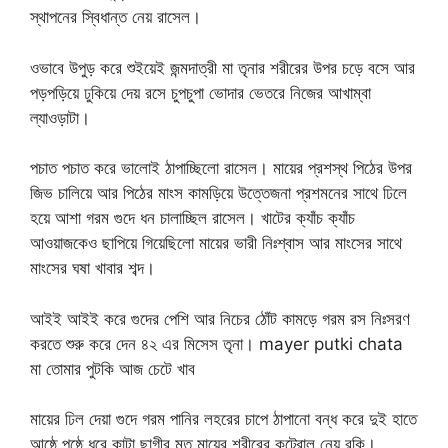
স্থাপনের স্বিধান্ত নেয় রাসেল।
ওভাবে উপুড় করে শুইয়েই জন্মদাত্রী মা তৃনার শরীরের উপর চড়ে বসে আর
পড়পড়িয়ে ঢুকিয়ে দেয় রসে চুপচুপা ভোদার ভেতরে নিজের আখাম্বা
ল্যাওড়াটা।
পচাত পচাত করে ভালোই ঠাপাচ্ছিলো রাসেল। মায়ের প্রশস্থ পিঠের উপর
জিভ চালিয়ে আর পিঠের মাংস কামড়িয়ে উত্তেজনা প্রশমনের সাথে ঢিলে
হয়ে আশা গরম গুদে ধন চালাচ্ছিল রাসেল। খাটের ক্যাঁচ ক্যাঁচ
আওয়াজকেও ছাপিয়ে গিয়েছিলো মায়ের ভারী নিঃশ্বাস আর মাংসের সাথে
মাংসের ঘষা খাবার শব্দ।
আইই আইই করে গুদের পেশি আর নিচের ঠোঁট কামড়ে গরম রস নিঃসরণ
করতে শুরু করে দেন ৪২ এর মিসেস তৃনা। mayer putki chata
মা তোমার পুটকি আজ চেটে খাব
মায়ের ঢিল দেয়া গুদে গরম পানির লহরের চাপে ঠাপানো বন্ধ করে দুই হাতে
আষ্ঠে পৃষ্ঠে ধরে কাটা ছাগীর মত মায়ের শরীরের কন্ট্রোল নেয় রকি।