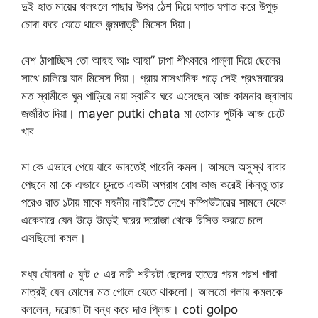
দুই হাত মায়ের থলথলে পাছার উপর ঠেশ দিয়ে ঘপাত ঘপাত করে উপুড়
চোদা করে যেতে থাকে জন্মদাত্রী মিসেস দিয়া।
বেশ ঠাপাচ্ছিস তো আহহ আঃ আহা” চাপা শীৎকারে পাল্লা দিয়ে ছেলের
সাথে চালিয়ে যান মিসেস দিয়া। প্রায় মাসখানিক পড়ে সেই প্রথমবারের
মত স্বামীকে ঘুম পাড়িয়ে নয়া স্বামীর ঘরে এসেছেন আজ কামনার জ্বালায়
জর্জরিত দিয়া। mayer putki chata মা তোমার পুটকি আজ চেটে
খাব
মা কে এভাবে পেয়ে যাবে ভাবতেই পারেনি কমল। আসলে অসুস্থ বাবার
পেছনে মা কে এভাবে চুদতে একটা অপরাধ বোধ কাজ করেই কিন্তু তার
পরেও রাত ১টায় মাকে মহনীয় নাইটিতে দেখে কম্পিউটারের সামনে থেকে
একেবারে যেন উড়ে উড়েই ঘরের দরোজা থেকে রিসিভ করতে চলে
এসছিলো কমল।
মধ্য যৌবনা ৫ ফুট ৫ এর নারী শরীরটা ছেলের হাতের গরম পরশ পাবা
মাত্রই যেন মোমের মত গোলে যেতে থাকলো। আলতো গলায় কমলকে
বললেন, দরোজা টা বন্ধ করে দাও প্লিজ। coti golpo