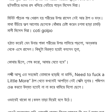
ছটফটিয়ে গুদের রস খসিয়ে নেতিয়ে পড়েন মিসেস দিয়া।
মিনিট পাঁচেক পর খেয়াল হয় শরীরের উপর রাসেল নেই আর ঠাপ ও বন্ধ।
মাথা উঁচিয়ে অল্প আলোয় ছেলেকে খোঁজার চেষ্টা করেন চশমা ছাড়া চামড়ি
মাগী মিসেস দিয়া। coti golpo
হঠাত করেই যেন উনার পাকা শরীরের উপর লাফিয়ে পড়লো, অন্ধকার
থেকে এসে রাসেল। কিছুটা বিরক্ত হয়েই বললেন তৃনা,
কোথায় ছিলে, শেষ করো, আমার যেতে হবে”।
লক্ষ্মী আম্মু এত সহজেই তোমাকে ছাড়ছি না ডার্লিং, Need to fuck a
Little More” ঠাপ খেতে কখনোই আপত্তি নেই সেক্সি তৃনার। পজিশন
চেঞ্জ করতে উদ্যত হতেই না না করে থামিয়ে দিলো ছেলে।
ওভাবেই থাকো মা।কমল তাড়া দিয়েই বলে উঠে।