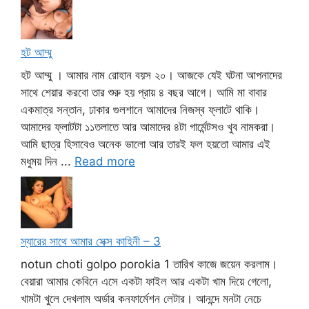
হট আম্মু
হট আম্মু । আমার নাম রোহান বয়স ২০। আজকে যেই ঘটনা আপনাদের
সাথে শেয়ার করবো তার শুরু হয় প্রায় ৪ বছর আগে। আমি মা বাবার
একমাত্র সন্তান, ঢাকার গুলশানে আমাদের নিজস্ব ফ্লাটে থাকি।
আমাদের ফ্লাটটা ১১তলাতে আর আমাদের ৪টা গার্মেন্টসও খুব নামকরা।
আমি ছাত্র হিসাবেও অনেক ভালো আর তারই ফল হয়তো আমার এই
মধুময় দিন ...
Read more
স্যারের সাথে আমার সেক্স কাহিনী – 3
notun choti golpo porokia 1 তারিখ কাজে জয়েন করলাম।
বেয়ারা আমার কেবিনে এসে একটা ফাইল আর একটা খাম দিয়ে গেলো,
খামটা খুলে দেখলাম অর্ডার কনফার্মেশন লেটার। আনন্দে মনটা নেচে