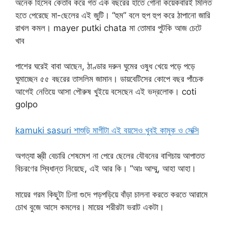
অনেক হিসেব কেতাব করে গত এক বছরের হাতে গোনা কয়েকবারই মিলিত
হতে পেরেছে মা-ছেলের এই জুটি। “হুম” বলে হুপ হুপ করে ঠাপানো জারি
রাখল কমল। mayer putki chata মা তোমার পুটকি আজ চেটে
খাব
পাশের ঘরেই বাবা আছেন, ঠাণ্ডার দরুন ঘুমের ওষুধ খেয়ে পড়ে পড়ে
ঘুমাচ্ছেন ৫৫ বছরের তাসলিম জামান। ডায়বেটিসের কোপে বছর পাঁচেক
আগেই নেতিয়ে আসা পৌরুষ খুইয়ে বসেছেন এই ভদ্রলোক। coti
golpo
kamuki sasuri শাশুড়ি মাগীটা এই বয়সেও খুবই কামুক ও সেক্সি
অগত্যা স্ত্রী বেচারি শেষমেশ না পেরে ছেলের যৌবনের বাগিচায় আপাতত
বিচরণের স্বিধান্ত নিয়েছে, এই আর কি। “আঃ আম্মু, আহা আহা।
মায়ের গরম কিছুটা ঢিলা গুদে পড়পড়িয়ে বাঁড়া চালনা করতে করতে আরামে
চোখ বুজে আসে কমলের। মায়ের শরীরটা ভরাট একটা।