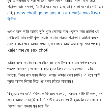
বুঝতে পারলাম ও মজা পাচ্ছে। হটাৎ মর্জিনা আমার কোল থেকে উঠে
দাঁড়ালো আর বললো, “ভাইয়া আর সহ্য হচ্ছে না। চলো আমরা নেংটা হয়ে
নেই।
new choti golpo sasuri বয়স্ক শাশুড়ির গুদে যৌবনের
ঝিলিক
একথা বলে আমি আমার লুঙ্গি খুলে সোফায় বসে পড়লাম আর মর্জিনা ওর
পেটিকোট আর পেন্টি খুলে আমার আমার সামনে দাঁড়ালো। মর্জিনা বললো
তোমার বাড়া আর আমার গুদের চুলের ঘষায় আজ আমরা খুব মজা পাবো।
kajer meye sex choti
আমায় ওকে আমার কোলে টেনে ওর হাত উপর করে ওর বগলের গন্ধ
শুকতে লাগলাম। ও আমার বাড়া হাতে নিয়ে গোশতে লাগলো। মর্জিনা
বললো, “আর কত গন্ধ শুঁকবে, আবার আমার বগল চ্যাট। এ বলে আমি
দ্রুত আমার জিহ্বা দিয়ে ওর বগল চাটতে লাগলাম।
কিছুসময় পর আমি মর্জিনাকে জিজ্ঞেস করলাম, “অনেক চাটাচাটি হলো, চল
এবার আসল চোদাচুদি করি।” মর্জিনা আমার কথাই হকচকিয়ে গেলো আর
“ধ্যাৎ” বলে লজ্জায় মুখ চাপা দিল।