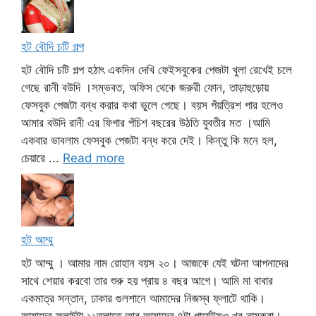
হট বৌদি চটি গল্প
হট বৌদি চটি গল্প হঠাৎ একদিন দেখি ফেইসবুকের পেজটা খুলা রেখেই চলে
গেছে রানী বউদি ।সম্ভবত, অফিস থেকে জরুরী ফোন, তাড়াহুড়োয়
ফেসবুক পেজটা বন্ধ করার কথা ভুলে গেছে। বয়স পঁয়ত্রিশ পার হলেও
আমার বউদি রানী এর ফিগার পঁচিশ বছরের উঠতি যুবতীর মত ।আমি
একবার ভাবলাম ফেসবুক পেজটা বন্ধ করে দেই। কিন্তু কি মনে হল,
চেয়ারে ...
Read more
হট আম্মু
হট আম্মু । আমার নাম রোহান বয়স ২০। আজকে যেই ঘটনা আপনাদের
সাথে শেয়ার করবো তার শুরু হয় প্রায় ৪ বছর আগে। আমি মা বাবার
একমাত্র সন্তান, ঢাকার গুলশানে আমাদের নিজস্ব ফ্লাটে থাকি।