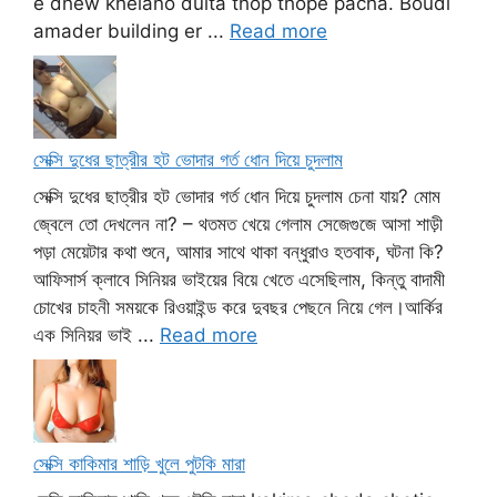
e dhew khelano duita thop thope pacha. Boudi
amader building er ...
Read more
সেক্সি দুধের ছাত্রীর হট ভোদার গর্ত ধোন দিয়ে চুদলাম
সেক্সি দুধের ছাত্রীর হট ভোদার গর্ত ধোন দিয়ে চুদলাম চেনা যায়? মোম
জ্বেলে তো দেখলেন না? – থতমত খেয়ে গেলাম সেজেগুজে আসা শাড়ী
পড়া মেয়েটার কথা শুনে, আমার সাথে থাকা বন্ধুরাও হতবাক, ঘটনা কি?
আফিসার্স ক্লাবে সিনিয়র ভাইয়ের বিয়ে খেতে এসেছিলাম, কিন্তু বাদামী
চোখের চাহনী সময়কে রিওয়াইন্ড করে দুবছর পেছনে নিয়ে গেল।আর্কির
এক সিনিয়র ভাই ...
Read more
সেক্সি কাকিমার শাড়ি খুলে পুটকি মারা