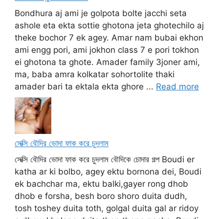
Bondhura aj ami je golpota bolte jacchi seta
ashole eta ekta sottie ghotona jeta ghotechilo aj
theke bochor 7 ek agey. Amar nam bubai ekhon
ami engg pori, ami jokhon class 7 e pori tokhon
ei ghotona ta ghote. Amader family 3joner ami,
ma, baba amra kolkatar sohortolite thaki
amader bari ta ektala ekta ghore ...
Read more
সেক্সি বৌদির ভোদা ফাক করে চুদলাম
সেক্সি বৌদির ভোদা ফাক করে চুদলাম বৌদিকে চোদার গল্প Boudi er
katha ar ki bolbo, agey ektu bornona dei, Boudi
ek bachchar ma, ektu balki,gayer rong dhob
dhob e forsha, besh boro shoro duita dudh,
tosh toshey duita toth, golgal duita gal ar ridoy