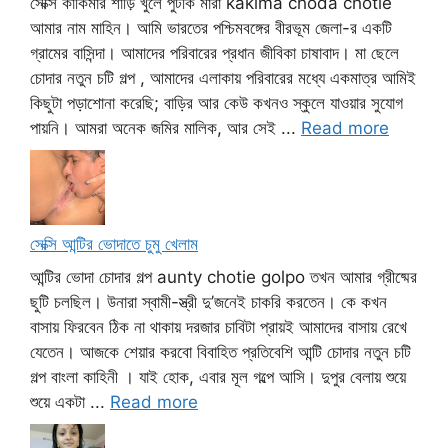
সেক্সি কাকিমার শাড়ি খুলে পুটকি মারা kakima choda chotie
আমার নাম মাহিন। আমি ভারতের পশ্চিমবঙ্গের বীরভূম জেলা-র একটি
গ্রামের বাসিন্দা। আমাদের পরিবারের প্রধান জীবিকা চাষাবাদ। মা ছেলে
চোদার নতুন চটি গল্প , আমাদের এলাকায় পরিবারের মধ্যে একমাত্র আমিই
কিছুটা পড়াশোনা করেছি; বাড়ির আর কেউ কখনও স্কুলে যাওয়ার সুযোগ
পায়নি। আমরা অনেক জমির মালিক, আর সেই ...
Read more
সেক্সি আন্টির ভোদাতে চুমু খেলাম
আন্টির ভোদা চোদার গল্প aunty chotie golpo তখন আমার গ্রীষ্মের
ছুটি চলছিল। উনারা স্বামী-স্ত্রী দু’জনেই চাকরি করতেন। কে কখন
বাসায় ফিরবেন ঠিক না থাকায় দরজার চাবিটা প্রায়ই আমাদের বাসায় রেখে
যেতেন। আজকে শেয়ার করবো বিবাহিত প্রতিবেশি আন্টি চোদার নতুন চটি
গল্প বাংলা কাহিনী । যাই হোক, এবার মূল গল্পে আসি। দুপুর বেলায় শুয়ে
শুয়ে একটা ...
Read more