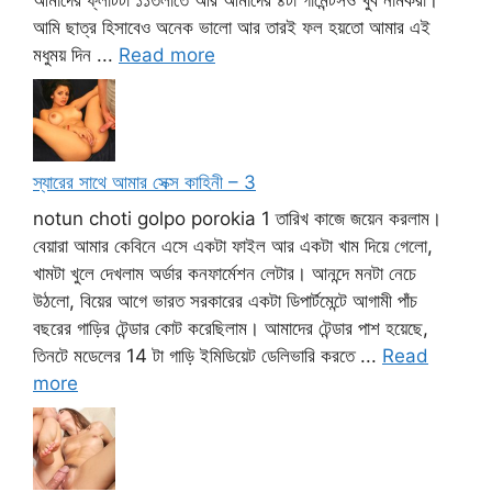
আমাদের ফ্লাটটা ১১তলাতে আর আমাদের ৪টা গার্মেন্টসও খুব নামকরা।
আমি ছাত্র হিসাবেও অনেক ভালো আর তারই ফল হয়তো আমার এই
মধুময় দিন ...
Read more
স্যারের সাথে আমার সেক্স কাহিনী – 3
notun choti golpo porokia 1 তারিখ কাজে জয়েন করলাম।
বেয়ারা আমার কেবিনে এসে একটা ফাইল আর একটা খাম দিয়ে গেলো,
খামটা খুলে দেখলাম অর্ডার কনফার্মেশন লেটার। আনন্দে মনটা নেচে
উঠলো, বিয়ের আগে ভারত সরকারের একটা ডিপার্টমেন্টে আগামী পাঁচ
বছরের গাড়ির টেন্ডার কোট করেছিলাম। আমাদের টেন্ডার পাশ হয়েছে,
তিনটে মডেলের 14 টা গাড়ি ইমিডিয়েট ডেলিভারি করতে ...
Read
more