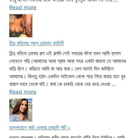
Read more
হিন্দু মহিলার গ্রুপ চোদোন কাহিনী
হিন্দু মহিলা চোদার গল্প এই গল্পটা সেই সময়ের ঘটনা যখন আমি ক্লাস
সেভেনে পড়ি।আমাদের আধা গ্রাম আধা শহর একটা জায়গা তে আমাদের
বাড়ি ছিল। বাড়িতে আমি মা আর বাবা। বেশ ভালই দিন কাটছিল
আমাদের। কিন্তু হঠাৎ একদিন সাইকেল থেকে পড়ে গিয়ে বাবার হাত খুব
খারাপ ভাবে ভেঙ্গে যাই। বাবা কে চাকরি থেকে বের করে দেওয়া ...
Read more
হাসপাতালে কচি ভোদায় চুদাচুদি পার্ট ২
ডলতে লাগলাম। সুফিয়ার শরীর মাঝে মাঝেই ঝাঁকি দিয়ে উঠছিল। আমি