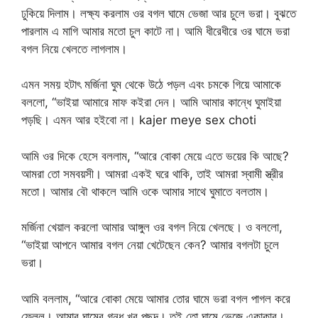
ঢুকিয়ে দিলাম। লক্ষ্য করলাম ওর বগল ঘামে ভেজা আর চুলে ভরা। বুঝতে
পারলাম এ মাগি আমার মতো চুল কাটে না। আমি ধীরেধীরে ওর ঘামে ভরা
বগল নিয়ে খেলতে লাগলাম।
এমন সময় হটাৎ মর্জিনা ঘুম থেকে উঠে পড়ল এবং চমকে গিয়ে আমাকে
বললো, “ভাইয়া আমারে মাফ কইরা দেন। আমি আমার কান্ধে ঘুমাইয়া
পড়ছি। এমন আর হইবো না। kajer meye sex choti
আমি ওর দিকে হেসে বললাম, “আরে বোকা মেয়ে এতে ভয়ের কি আছে?
আমরা তো সমবয়সী। আমরা একই ঘরে থাকি, তাই আমরা স্বামী স্ত্রীর
মতো। আমার বৌ থাকলে আমি ওকে আমার সাথে ঘুমাতে বলতাম।
মর্জিনা খেয়াল করলো আমার আঙ্গুল ওর বগল নিয়ে খেলছে। ও বললো,
“ভাইয়া আপনে আমার বগল নেয়া খেটেছেন কেন? আমার বগলটা চুলে
ভরা।
আমি বললাম, “আরে বোকা মেয়ে আমার তোর ঘামে ভরা বগল পাগল করে
ফেলল। আমার ঘামের গন্ধ খুব পছন্দ। তুই তো ঘামে ভেজে একাকার।