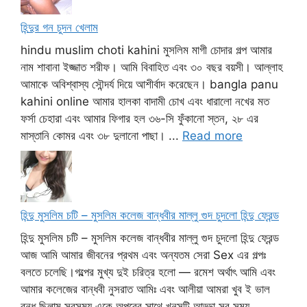
হিন্দুর গন চুদন খেলাম
hindu muslim choti kahini মুসলিম মাগী চোদার গল্প আমার
নাম শাবানা ইজ্জাত শরীফ। আমি বিবাহিত এবং ৩০ বছর বয়সী। আল্লাহ
আমাকে অবিশ্বাস্য সৌন্দর্য দিয়ে আশীর্বাদ করেছেন। bangla panu
kahini online আমার হালকা বাদামী চোখ এবং ধারালো নখের মত
ফর্সা চেহারা এবং আমার ফিগার হল ৩৬-সি ফুঁকানো স্তন, ২৮ এর
মাস্তানি কোমর এবং ৩৮ দুলানো পাছা। ...
Read more
হিন্দু মুসলিম চটি – মুসলিম কলেজ বান্ধবীর মাল্লু গুদ চুদলো হিন্দু ফ্রেন্ড
হিন্দু মুসলিম চটি – মুসলিম কলেজ বান্ধবীর মাল্লু গুদ চুদলো হিন্দু ফ্রেন্ড
আজ আমি আমার জীবনের প্রথম এবং অন্যতম সেরা Sex এর গল্পঃ
বলতে চলেছি।গল্পের মুখ্য দুই চরিত্র হলো — রমেশ অর্থাৎ আমি এবং
আমার কলেজের বান্ধবী নুসরাত আমিঃ এবং আলীয়া আমরা খুব ই ভাল
বন্ধু ছিলাম সবসময় একে অপরের সাথে খুনসুটি আড্ডা সব সময় ...