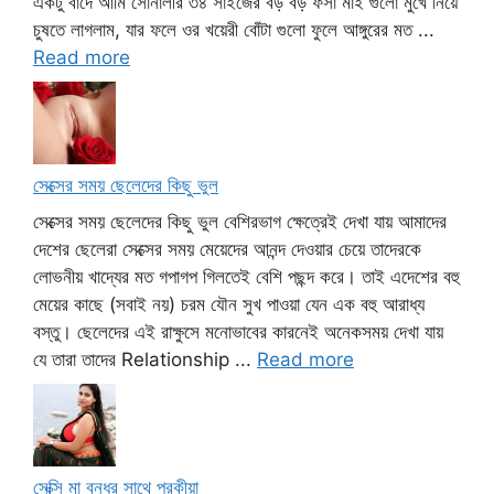
একটু বাদে আমি সোনালীর ৩৪ সাইজের বড় বড় ফর্সা মাই গুলো মুখে নিয়ে
চুষতে লাগলাম, যার ফলে ওর খয়েরী বোঁটা গুলো ফুলে আঙ্গুরের মত ...
Read more
সেক্সের সময় ছেলেদের কিছু ভুল
সেক্সের সময় ছেলেদের কিছু ভুল বেশিরভাগ ক্ষেত্রেই দেখা যায় আমাদের
দেশের ছেলেরা সেক্সের সময় মেয়েদের আনন্দ দেওয়ার চেয়ে তাদেরকে
লোভনীয় খাদ্যের মত গপাগপ গিলতেই বেশি পছন্দ করে। তাই এদেশের বহু
মেয়ের কাছে (সবাই নয়) চরম যৌন সুখ পাওয়া যেন এক বহু আরাধ্য
বস্তু। ছেলেদের এই রাক্ষুসে মনোভাবের কারনেই অনেকসময় দেখা যায়
যে তারা তাদের Relationship ...
Read more
সেক্সি মা বন্ধুর সাথে পরকীয়া