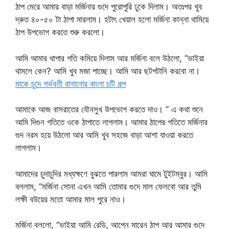
ঠাপ মেরে আমার বাড়া মর্জিনার গুদে পুরোপুরি ঢুকে দিলাম। অতঃপর খুব
দ্রুত ৪০-৫০ টা ঠাপা মারলাম। হটাৎ খেয়াল হলো মর্জিনা কান্না থামিয়ে
ঠাপ উপভোগ করতে শুরু করলো।
আমি আমার থাপার গতি কমিয়ে দিলাম আর মর্জিনা বলে উঠলো, “ভাইয়া
থামলে কেন? আমি খুব মজা পাচ্ছে। আমি আর ছটপটানি করবো না।
মাকে চুদে গর্ভবতী বানানোর বাংলা চটি গল্প
আমাকে আজ বাসরাতের যৌনসুখ উপভোগ করতে দাও। ” এ কথা শুনে
আমি দিগুন গতিতে ওকে ঠাপাতে লাগলাম। আমার ঠাপের গতিতে মর্জিনার
গুদ নরম হয়ে উঠলো আর আমি খুব সহজে বাড়া আশা যাওয়া করতে
লাগলাম।
আমাদের চুদাচুদির মধ্যক্ষণে বুঝতে পারলাম আমরা ঘামে টুইটম্বুর। আমি
বললাম, “মর্জিনা সোনা এখন আমি তোমার গুদে মাল ফেলবো আর তুমি
লক্ষী বউয়ের মতো আমার মাল পুরে নাও।
মর্জিনা বললো, “ভাইয়া আমি রেডি, আপ্নে মারেন ঠাপ আর আমার গুদে