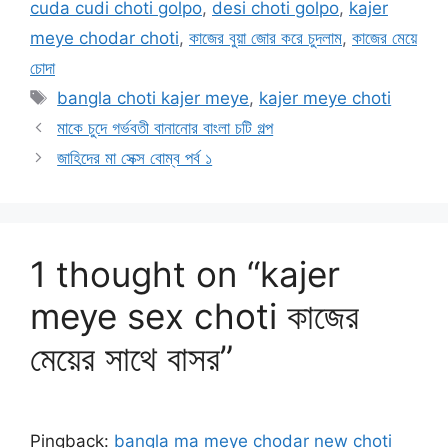
cuda cudi choti golpo
,
desi choti golpo
,
kajer
meye chodar choti
,
কাজের বুয়া জোর করে চুদলাম
,
কাজের মেয়ে
চোদা
Tags
bangla choti kajer meye
,
kajer meye choti
মাকে চুদে গর্ভবতী বানানোর বাংলা চটি গল্প
জাহিদের মা সেক্স বোম্ব পর্ব ১
1 thought on “kajer
meye sex choti কাজের
মেয়ের সাথে বাসর”
Pingback:
bangla ma meye chodar new choti