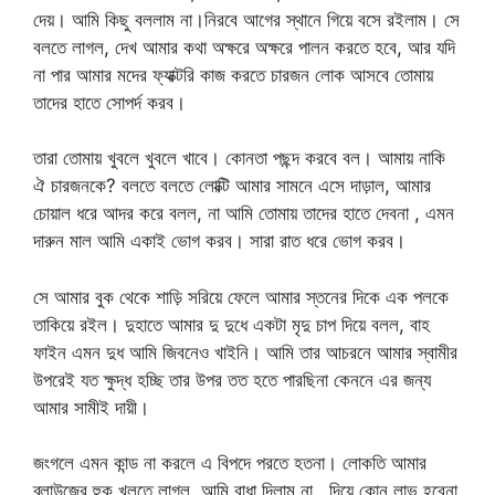
দেয়। আমি কিছু বললাম না।নিরবে আগের স্থানে গিয়ে বসে রইলাম। সে
বলতে লাগল, দেখ আমার কথা অক্ষরে অক্ষরে পালন করতে হবে, আর যদি
না পার আমার মদের ফ্যাক্টরি কাজ করতে চারজন লোক আসবে তোমায়
তাদের হাতে সোপর্দ করব।
তারা তোমায় খুবলে খুবলে খাবে। কোনতা পছন্দ করবে বল। আমায় নাকি
ঐ চারজনকে? বলতে বলতে লোক্টি আমার সামনে এসে দাড়াল, আমার
চোয়াল ধরে আদর করে বলল, না আমি তোমায় তাদের হাতে দেবনা , এমন
দারুন মাল আমি একাই ভোগ করব। সারা রাত ধরে ভোগ করব।
সে আমার বুক থেকে শাড়ি সরিয়ে ফেলে আমার স্তনের দিকে এক পলকে
তাকিয়ে রইল। দুহাতে আমার দু দুধে একটা মৃদু চাপ দিয়ে বলল, বাহ
ফাইন এমন দুধ আমি জিবনেও খাইনি। আমি তার আচরনে আমার স্বামীর
উপরেই যত ক্ষুদ্ধ হচ্ছি তার উপর তত হতে পারছিনা কেননে এর জন্য
আমার সামীই দায়ী।
জংগলে এমন কান্ড না করলে এ বিপদে পরতে হতনা। লোকতি আমার
ব্লাউজের হুক খুলতে লাগল, আমি বাধা দিলাম না , দিয়ে কোন লাভ হবেনা