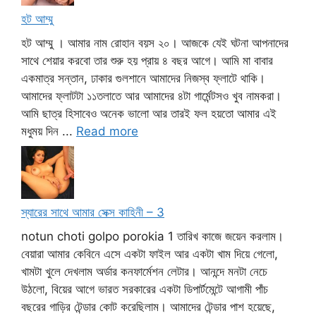
হট আম্মু
হট আম্মু । আমার নাম রোহান বয়স ২০। আজকে যেই ঘটনা আপনাদের
সাথে শেয়ার করবো তার শুরু হয় প্রায় ৪ বছর আগে। আমি মা বাবার
একমাত্র সন্তান, ঢাকার গুলশানে আমাদের নিজস্ব ফ্লাটে থাকি।
আমাদের ফ্লাটটা ১১তলাতে আর আমাদের ৪টা গার্মেন্টসও খুব নামকরা।
আমি ছাত্র হিসাবেও অনেক ভালো আর তারই ফল হয়তো আমার এই
মধুময় দিন ...
Read more
স্যারের সাথে আমার সেক্স কাহিনী – 3
notun choti golpo porokia 1 তারিখ কাজে জয়েন করলাম।
বেয়ারা আমার কেবিনে এসে একটা ফাইল আর একটা খাম দিয়ে গেলো,
খামটা খুলে দেখলাম অর্ডার কনফার্মেশন লেটার। আনন্দে মনটা নেচে
উঠলো, বিয়ের আগে ভারত সরকারের একটা ডিপার্টমেন্টে আগামী পাঁচ
বছরের গাড়ির টেন্ডার কোট করেছিলাম। আমাদের টেন্ডার পাশ হয়েছে,