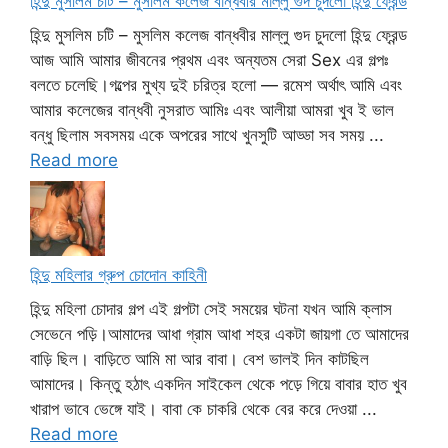
হিন্দু মুসলিম চটি – মুসলিম কলেজ বান্ধবীর মাল্লু গুদ চুদলো হিন্দু ফ্রেন্ড
হিন্দু মুসলিম চটি – মুসলিম কলেজ বান্ধবীর মাল্লু গুদ চুদলো হিন্দু ফ্রেন্ড
আজ আমি আমার জীবনের প্রথম এবং অন্যতম সেরা Sex এর গল্পঃ
বলতে চলেছি।গল্পের মুখ্য দুই চরিত্র হলো — রমেশ অর্থাৎ আমি এবং
আমার কলেজের বান্ধবী নুসরাত আমিঃ এবং আলীয়া আমরা খুব ই ভাল
বন্ধু ছিলাম সবসময় একে অপরের সাথে খুনসুটি আড্ডা সব সময় ...
Read more
হিন্দু মহিলার গ্রুপ চোদোন কাহিনী
হিন্দু মহিলা চোদার গল্প এই গল্পটা সেই সময়ের ঘটনা যখন আমি ক্লাস
সেভেনে পড়ি।আমাদের আধা গ্রাম আধা শহর একটা জায়গা তে আমাদের
বাড়ি ছিল। বাড়িতে আমি মা আর বাবা। বেশ ভালই দিন কাটছিল
আমাদের। কিন্তু হঠাৎ একদিন সাইকেল থেকে পড়ে গিয়ে বাবার হাত খুব
খারাপ ভাবে ভেঙ্গে যাই। বাবা কে চাকরি থেকে বের করে দেওয়া ...
Read more