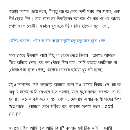
বাড়াটা আগের চেয়ে নরম, কিন্তু আগের চেয়ে বেশী সময় ধরে ঠাপাল, এবং
বীর্য ছেড়ে দিল। সারা রাতে নব বিবাহিতের মত চার পাঁচ বার পর পর আমায়
ভোগ করল লোক্টা। সকালে ঘুম হতে উঠার নিজ হাতে নাস্তা দিল ,
বৌদির রসালো পোঁদে আমার বড়ো বাড়াটা চড় চড় করে ঢুকে গেল
সারা রাতের উপবাসি আমি কিছু না ভেবে খেয়ে নিলাম। তারপর আমাকে
নিয়ে অবিত্র দেহে বের হল পৌছে দিবে বলে, আমি হাটতে পারছিলাম না
,যৌনাংগ টা ফুলে গেছে, চেগেয়ে চেগেয়ে হাটতে খুব কষ্ট হচ্ছে,
তবুও আমাদের সেই গন্তব্যে আমাকে বলল যাও তোমার বিদায়।সে চোখের
অদৃশ্য হতেই আমি সেখানে বসে পরলাম, মনে মৃত্যু কামনা করলাম, না তা
হলনা। অনেক কষ্ট করে সামনে গেলাম, দেখলাম আমার স্বামী ঘাষের উপর
শুয়ে আছে। আমাকে দেখে জড়িয়ে ধরে কান্নায় ভেংগে পড়ল। coti
golpo
জানতে চাইল আমি ঠিক আছি কিনা? বললাম হ্যাঁ ঠিক আছি। স্বামী