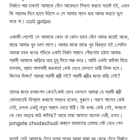
নির্জনে পায় তখনই আমাকে যৌন আবেদনে সিক্ত করতে সচেষ্ট হই, এমন
কি গরমের দিনে ছাদে উঠলে ও সে আমার স্তন ধরে আদর করতে ভুল
করে না। coti golpo
একাকী পেলেই সে আমাকে কোন না কোন ভাবে যৌন আদর করেই থাকে,
মাঝে আমার খুব ভাল লাগে। আবার মাঝে মাঝে খুব বিরক্ত হই।সেদিন
আমরা যখন বনের গভিরে একটা নির্জন স্থানে পৌছলাম হঠাত আমার
স্বামী আমাকে জড়িয়ে ধরে চুমু দিতে শুরু করে। আমি একটা ঝাটকা দিয়ে
বললাম, ধ্যাত পাগলামী করনাত! কেউ দেখে ফেললে ভারী বিপদ হবে।
কিসের বিপদ? আমরা স্বামী স্ত্রী নই? স্বামী স্ত্রীর জন্য বাড়ি নেই?
তাদের জন্য বনজংগল কেন?কেউ দেখে ফেললে আমরা যে স্বামী স্ত্রী
কোনমতেই বিশ্বাস করানো সম্ভব হবেনা, বুঝলে। আশে পাশেত কেউ
নেই, চলনা একটু নতুন স্বাদে মেতে উঠি। কি বলছ কেউ নেই, শুনছনা
কে যেন অদুরে কাঠ কাটছে? আরে তারা আসতে অনেক দেরী, চলত।
jongole chodachudi জঙ্গলে ডাকাতের চোদায় পেট বেধে গেল
বলেই সেই আমাকে টেনে চলার পথের আকা বাকা ধুর থেকে টেনে নির্জনে