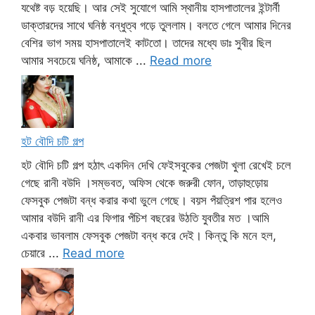
যথেষ্ট বড় হয়েছি। আর সেই সুযোগে আমি স্থানীয় হাসপাতালের ইন্টার্নী
ডাক্তারদের সাথে ঘনিষ্ঠ বন্ধুত্ব গড়ে তুললাম। বলতে গেলে আমার দিনের
বেশির ভাগ সময় হাসপাতালেই কাটতো। তাদের মধ্যে ডাঃ সুবীর ছিল
আমার সবচেয়ে ঘনিষ্ঠ, আমাকে ...
Read more
হট বৌদি চটি গল্প
হট বৌদি চটি গল্প হঠাৎ একদিন দেখি ফেইসবুকের পেজটা খুলা রেখেই চলে
গেছে রানী বউদি ।সম্ভবত, অফিস থেকে জরুরী ফোন, তাড়াহুড়োয়
ফেসবুক পেজটা বন্ধ করার কথা ভুলে গেছে। বয়স পঁয়ত্রিশ পার হলেও
আমার বউদি রানী এর ফিগার পঁচিশ বছরের উঠতি যুবতীর মত ।আমি
একবার ভাবলাম ফেসবুক পেজটা বন্ধ করে দেই। কিন্তু কি মনে হল,
চেয়ারে ...
Read more