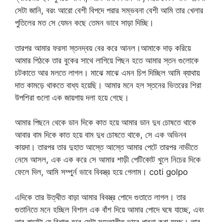
সেটা জানি, বরং আরো বেশী বিপদে পরার সম্ভবনা বেশী আমি তার খেলার
পুতিলের মত সে যেমন কছে তেমন ভাবে সাড়া দিচ্ছি।
তারপর আমার ফরসা স্তনদ্বয় বের করে আনল।আমাকে দাড় করিয়ে
আমার পিঠকে তার বুকের সাথে লাগিয়ে পিছন হতে আমার স্তন গুলোকে
চটকাতে আর মলতে লাগল। মাঝে মাঝে এমন চিপ দিচ্ছিল আমি ব্যাথায়
দাত কামড়ে থাকতে বাধ্য হয়েছি। আমার মনে হল স্তনের ভিতরের শিরা
উপশিরা গুলো এক জায়গায় দলা হয়ে গেছে।
আমার পিছনে থেকে ডান দিকে কাত হয়ে আমার ডান দুধ চোষতে থাকে
আবার বাম দিকে কাত হয়ে বাম দুধ চোষতে থাকে, সে এক অভিনব
কায়দা। তারপর তার দুহাত আস্তে আস্তে আমার পেটে তারপর নাভীতে
নেমে আসল, এক এক করে সে আমার শাড়ী পেটিকোট খুলে নিচের দিকে
ফেলে দিল, আমি সম্পুর্ন ভাবে বিবস্ত্র হয়ে গেলাম। coti golpo
এদিকে তার উত্থীত বাড়া আমার বিবস্ত্র পোদে গুতাতে লাগল। তার
গুতানিতে মনে হচ্ছিল বিশাল এক বাঁশ দিয়ে আমার পোদে ঘষে যাচ্ছে, এবং
তার বাড়াটা যে বিশাল হবে সেটা সন্দেহাতীত ভাবে ধারনা করা যচ্ছে। তার