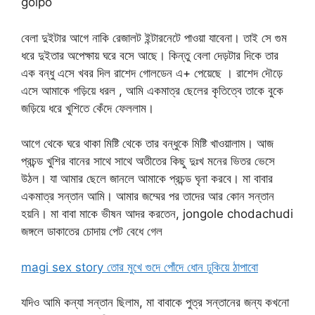
golpo
বেলা দুইটার আগে নাকি রেজালট ইন্টারনেটে পাওয়া যাবেনা। তাই সে গুম
ধরে দুইতার অপেক্ষায় ঘরে বসে আছে। কিন্তু বেলা দেড়টার দিকে তার
এক বন্ধু এসে খবর দিল রাশেদ গোলডেন এ+ পেয়েছে । রাশেদ দৌড়ে
এসে আমাকে গড়িয়ে ধরল , আমি একমাত্র ছেলের কৃতিত্বে তাকে বুকে
জড়িয়ে ধরে খুশিতে কেঁদে ফেললাম।
আগে থেকে ঘরে থাকা মিষ্টি থেকে তার বন্ধুকে মিষ্টি খাওয়ালাম। আজ
প্রচন্ড খুশির বানের সাথে সাথে অতীতের কিছু দুঃখ মনের ভিতর ভেসে
উঠল। যা আমার ছেলে জানলে আমাকে প্রচন্ড ঘৃনা করবে। মা বাবার
একমাত্র সন্তান আমি। আমার জম্মের পর তাদের আর কোন সন্তান
হয়নি। মা বাবা মাকে ভীষন আদর করতেন, jongole chodachudi
জঙ্গলে ডাকাতের চোদায় পেট বেধে গেল
magi sex story তোর মুখে গুদে পোঁদে ধোন ঢুকিয়ে ঠাপাবো
যদিও আমি কন্যা সন্তান ছিলাম, মা বাবাকে পুত্র সন্তানের জন্য কখনো