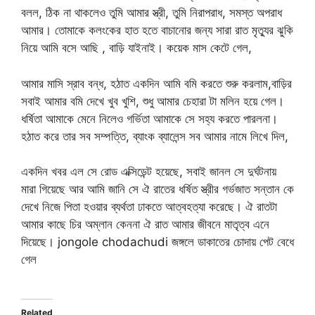
বলল, ঠিক না থাকলেও তুমি আমার স্ত্রী, তুমি নিরাপরাধ, সমস্ত অপরাধ
আমার। তোমাকে কলংকের হাত হতে বাচানোর জন্য সারা রাত মৃত্যুর ঝুকি
নিয়ে আমি বসে আছি , বাড়ি যাইনাই। কয়েক মাস কেটে গেল,
আমার মাসি স্রাব বন্ধ, হঠাত একদিন আমি বমি করতে শুরু করলাম,বাড়ির
সবাই আমার বমি দেখে খুব খুশি, শুধু আমার চেহারা টা মলিন হয়ে গেল।
ধর্ষিতা আমাকে মেনে নিলেও গর্ভিতা আমাকে সে সহ্য করতে পারলনা।
হঠাত করে তার সব সম্পত্তি, ব্যাংক ব্যালেন্স সব আমার নামে লিখে দিল,
একদিন খবর এল সে রোড এক্সিডেন্ট হয়েছে, সবাই জানল সে দুর্ঘটনায়
মারা গিয়েছে আর আমি জানি সে ঐ রাতের ধর্ষিত স্ত্রীর গর্ভজাত সন্তান কে
দেখে নিজে পিতা হওয়ার ব্যর্থতা ঢাকতে আত্বহত্যা করেছে। ঐ রাতটা
আমার কাছে চির অম্লান কেননা ঐ রাত আমার জীবনে মাতৃত্ব এনে
দিয়েছে। jongole chodachudi জঙ্গলে ডাকাতের চোদায় পেট বেধে
গেল
Related