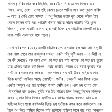
লাগল। ববির হাত ধরে হিড়হিড় করে টেনে নিয়ে এলেন নিজের ঘরে –
“আয়, আয়, দেখা। দেখা তুই কেমন চুদতে পারিস আর কত চুদতে পারিস
– আয় !! দেখি তোর ক্ষমতা !” শুধু নিজের ভরাট বুক থেকে আঁচল টাই
ফেলে দিলেন তাই নয়, শাড়িটা খামচে সরিয়ে সায়ার দড়িটার গিঁঠ খুলে
দিলেন , ফলে সায়াটা আলগা হয়ে যেই ঢিলে হল শাড়িটাও সাপোর্ট হারিয়ে
সায়া-শাড়ি একসাথে খসে পড়ল।
দেখে ববির গলার মধ্যে একটা হেঁচকির মত আওয়াজ হল আর তার বাড়াটা
এক লাফ মেরে তার বারমুডার সামনে একটা তাঁবু সৃষ্টি করল – এ কী!! এ
সে কী দেখছে? বড় পাকা বেল এর মত দুই মাই পাহাড় এর মত দুই চুড়ো
হয়ে এগিয়ে আছে দুই নিপল। আর মাঝারি কোমর এর মাঝে কুয়োর মত
নাভী আর ওফফফফ্ ফাকক – কলাগাছের মত দুই উরুর সন্ধিতে তার
দিকে দাপটে তাকিয়ে আছে লোমহীন, গভীর , চকলেট আর পিংক রঙের
একটা পদ্মফুল এর মত দুর্দান্ত পাগলা সেক্সি গুদ। এটা গুদ ত নয় যেন
যৌনমন্দির! ববি তখনও মুর্তির মত ঠায় দাঁড়িয়ে ছিল কিন্তু মিসেস মল্লিক
এবার দু হাত দিয়ে নিজের ব্লাউজ এর কাপড় খামচে ধরলেন আর এক
হ্যাঁচকা টানে পুরো ব্লাউজটা ছিড়ে দুধু দুটোকে নগ্ন করে ব্রাটাকেও এক
টানে শুধু নিচে নামিয়ে দিলেন মাই দুটোকে হ্যাঁচকা টানে বার করে আনলেন