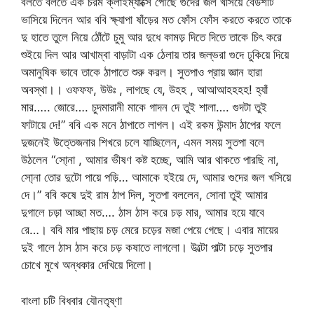
বলতে বলতে এক চরম ক্লাইম্যাক্সে পৌঁছে গুদের জল খসিয়ে বেডশীট
ভাসিয়ে দিলেন আর ববি ক্ষ্যাপা ষাঁড়ের মত ফোঁস ফোঁস করতে করতে তাকে
দু হাতে তুলে নিয়ে ঠোঁটে চুমু আর দুধে কামড় দিতে দিতে তাকে চিৎ করে
শুইয়ে দিল আর আখাম্বা বাড়াটা এক ঠেলায় তার জল্ভরা গুদে ঢুকিয়ে দিয়ে
অমানুষিক ভাবে তাকে ঠাপাতে শুরু করল। সুতপাও প্রায় জ্ঞান হারা
অবস্থা।। ওফফফ, উউঃ , লাগছে যে, উহহ , আআআহহহহ! হ্যাঁ
মার….. জোরে…. চুদমারানী মাকে গাদন দে তুই শালা…. গুদটা তুই
ফাটায়ে দে!” ববি এক মনে ঠাপাতে লাগল। এই রকম উন্মাদ ঠাপের ফলে
দুজনেই উত্তেজনার শিখরে চলে যাচ্ছিলেন, এমন সময় সুতপা বলে
উঠলেন “সো্না , আমার ভীষণ কষ্ট হচ্ছে, আমি আর থাকতে পারছি না,
সো্না তোর দুটো পায়ে পড়ি… আমাকে হইয়ে দে, আমার গুদের জল খসিয়ে
দে।” ববি কষে দুই রাম ঠাপ দিল, সুতপা বললেন, সোনা তুই আমার
দুগালে চড়া আচ্ছা মত…. ঠাস ঠাস করে চড় মার, আমার হয়ে যাবে
রে…। ববি মার পাছায় চড় মেরে চড়ের মজা পেয়ে গেছে। এবার মায়ের
দুই গালে ঠাস ঠাস করে চড় কষাতে লাগলো। উল্টো পাল্টা চড়ে সুতপার
চোখে মুখে অন্ধকার দেখিয়ে দিলো।
বাংলা চটি বিধবার যৌনতৃষ্ণা