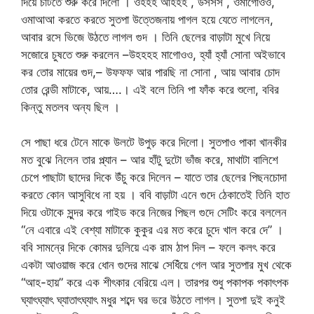
দিয়ে চাটতে শুরু করে দিলো । ওহহহ আহহহ , উসসস , ওমাগোওও,
ওমাআআ করতে করতে সুতপা উত্তেজনায় পাগল হয়ে যেতে লাগলেন,
আবার রসে ভিজে উঠতে লাগল গুদ । তিনি ছেলের বাড়াটা মুখে নিয়ে
সজোরে চুষতে শুরু করলেন –উহহহহ মাগোওও, হ্যাঁ হ্যাঁ সোনা অইভাবে
কর তোর মায়ের গুদ,– উফফফ আর পারছি না সোনা , আয় আবার চোদ
তোর রেন্ডী মাটাকে, আয়….। এই বলে তিনি পা ফাঁক করে শুলো, ববির
কিন্তু মতলব অন্য ছিল ।
সে পাছা ধরে টেনে মাকে উলটে উপুড় করে দিলো। সুতপাও পাকা খানকীর
মত বুঝে নিলেন তার প্ল্যান – আর হাঁটু দুটো ভাঁজ করে, মাথাটা বালিশে
চেপে পাছাটা ছাদের দিকে উঁচু করে দিলেন – যাতে তার ছেলের পিছনচোদা
করতে কোন আসুবিধে না হয় । ববি বাড়াটা এনে গুদে ঠেকাতেই তিনি হাত
দিয়ে ওটাকে সুন্দর করে গাইড করে নিজের পিছল গুদে সেটিং করে বললেন
“নে এবারে এই বেশ্যা মাটাকে কুকুর এর মত করে চুদে খাল করে দে” ।
ববি সামনে্র দিকে কোমর দুলিয়ে এক রাম ঠাপ দিল – ফলে কলৎ করে
একটা আওয়াজ করে ধোন গুদের মাঝে সেধিঁয়ে গেল আর সুতপার মুখ থেকে
“আহ-হায়” করে এক শীৎকার বেরিয়ে এল। তারপর শুধু পকাপক পকাৎপক
ঘ্যাৎঘ্যাৎ ঘ্যাতাৎঘ্যাৎ মধুর শব্দে ঘর ভরে উঠতে লাগল। সুতপা দুই কনুই