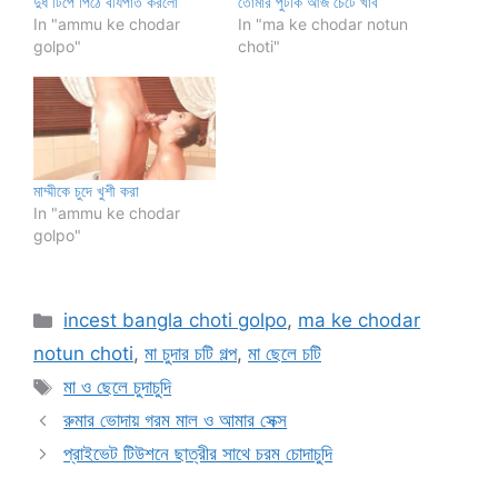
দুধ টিপে পিঠে বীর্যপাত করলো
তোমার পুটকি আজ চেটে খাব
In "ammu ke chodar
In "ma ke chodar notun
golpo"
choti"
মাম্মীকে চুদে খুশী করা
In "ammu ke chodar
golpo"
Categories
incest bangla choti golpo
,
ma ke chodar
notun choti
,
মা চুদার চটি গল্প
,
মা ছেলে চটি
Tags
মা ও ছেলে চুদাচুদি
রুমার ভোদায় গরম মাল ও আমার সেক্স
প্রাইভেট টিউশনে ছাত্রীর সাথে চরম চোদাচুদি