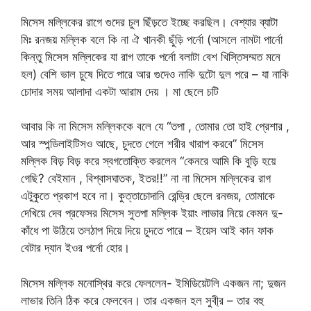
মিসেস মল্লিকের রাগে গুদের চুল ছিঁড়তে ইচ্ছে করছিল। বেশ্যার ব্যাটা
মিঃ রনজয় মল্লিক বলে কি না ঐ খানকী ছুঁড়ি পর্নো (আসলে নামটা পার্নো
কিন্তু মিসেস মল্লিকের যা রাগ তাকে পর্নো বলাটা বেশ খিস্তিসম্মত মনে
হল) বেশি ভাল চুষে দিতে পারে আর গুদেও নাকি দুটো দুল পরে – যা নাকি
চোদার সময় আলাদা একটা আরাম দেয় । মা ছেলে চটি
আবার কি না মিসেস মল্লিককে বলে যে “তপা , তোমার তো হাই প্রেশার ,
আর স্পন্ডিলাইটিসও আছে, চুদতে গেলে শরীর খারাপ করবে” মিসেস
মল্লিক বিড় বিড় করে স্বগতোক্তি করলেন “কেনরে আমি কি বুড়ি হয়ে
গেছি? বেইমান , বিশ্বাসঘাতক, ইতর!!” না না মিসেস মল্লিকের রাগ
এটুকুতে প্রকাশ হবে না। কুত্তাচোদানি রেন্ডি্র ছেলে রনজয়, তোমাকে
দেখিয়ে দেব প্রফেসর মিসেস সুতপা মল্লিক ইয়াং লাভার নিয়ে কেমন দু-
কাঁধে পা উঠিয়ে তলঠাপ দিয়ে দিয়ে চুদতে পারে – ইয়েস আই কান ফাক
বেটার দ্যান ইওর পর্নো হোর।
মিসেস মল্লিক মনোস্থির করে ফেললেন- ইমিডিয়েটলি একজন না; দুজন
লাভার তিনি ঠিক করে ফেলবেন। তার একজন হল সুবী্র – তার বহু