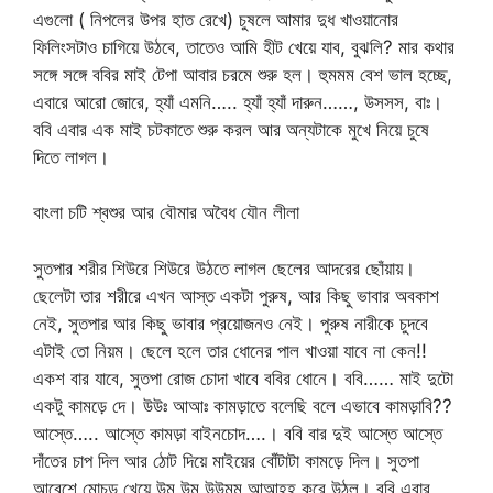
এগুলো ( নিপলের উপর হাত রেখে) চুষলে আমার দুধ খাওয়ানোর
ফিলিংসটাও চাগিয়ে উঠবে, তাতেও আমি হীট খেয়ে যাব, বুঝলি? মার কথার
সঙ্গে সঙ্গে ববির মাই টেপা আবার চরমে শুরু হল। হুমমম বেশ ভাল হচ্ছে,
এবারে আরো জোরে, হ্যাঁ এমনি….. হ্যাঁ হ্যাঁ দারুন……, উসসস, বাঃ।
ববি এবার এক মাই চটকাতে শুরু করল আর অন্যটাকে মুখে নিয়ে চুষে
দিতে লাগল।
বাংলা চটি শ্বশুর আর বৌমার অবৈধ যৌন লীলা
সুতপার শরীর শিউরে শিউরে উঠতে লাগল ছেলের আদরের ছোঁয়ায়।
ছেলেটা তার শরীরে এখন আস্ত একটা পুরুষ, আর কিছু ভাবার অবকাশ
নেই, সুতপার আর কিছু ভাবার প্রয়োজনও নেই। পুরুষ নারীকে চুদবে
এটাই তো নিয়ম। ছেলে হলে তার ধোনের পাল খাওয়া যাবে না কেন!!
একশ বার যাবে, সুতপা রোজ চোদা খাবে ববির ধোনে। ববি…… মাই দুটো
একটু কামড়ে দে। উউঃ আআঃ কামড়াতে বলেছি বলে এভাবে কামড়াবি??
আস্তে….. আস্তে কামড়া বাইনচোদ….। ববি বার দুই আস্তে আস্তে
দাঁতের চাপ দিল আর ঠোট দিয়ে মাইয়ের বোঁটাটা কামড়ে দিল। সুতপা
আবেশে মোচড় খেয়ে উম উম উউমম আআহহ করে উঠল। ববি এবার