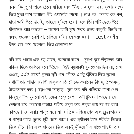
করল কিন্তু মা তাকে ঠেলে সরিয়ে বলল “উঁহু , আহ্লাদ নয়, ব্যথার মধ্যে
দিয়ে সুন্দর করে আমাকে হীট ওঠানোটা শেখো । নাও চল, আবার শুরু কর,
দাঁড়া আমি উঠে দাঁড়াই, তাহলে সুবিধে হবে। বলে তিনি খাট ছেড়ে উঠে
দাঁড়ালেন আর বললেন – যতক্ষণ আমি চুদে দেবার জন্য কাকুতি মিনতি না
করব, ততক্ষণ চুদবি না, চালিয়ে যাবি। নে শুরু কর। Incest স্বামীর
উপর রাগ করে ছেলেকে দিয়ে চোদালো মা
ববি তার পাছায় এক চড় মারল, আলতো ভাবে। সুতপা ঘুরে দাঁড়ালেন আর
ববি-র দিকে তাকিয়ে বলে উঠলেন “তুই ব্যাপারটা বুঝতে পারছিস না, দেখ
এএই, এএই ভাবে” চুলের মুঠি ধরে ববিকে একটু ঝুঁকিয়ে দিয়ে সুতপা
সপাটে তার পাছায় বিরাশী সিক্কার তিনটে চড় কসালেন ঠাসস, ঠাআসস্,
ঠাআআসস্ করে। চড়গুলো আছড়ে পড়ল আর ববি খানিকটা ব্যথা পেল
কিন্তু এটাও বুঝলো এই চড়ের মধ্যে বেশ একটা উন্মাদনা আছে। সে
দেখলো তার নেতানো বাড়াটা ঠাটিয়ে লম্বা আর শক্ত হয়ে থর থর করে
কাঁপছে। সে এবার শান্ত মনে মা-র দিকে এগিয়ে গেল এবং সুন্দরভাবে মা-
র ঘাড়ের কাছে চুলের মুঠি চেপে ধরল। এক হ্যাঁচকা টানে শরীরটা নিজের
দিকে টেনে নিল এবং সামনের দিকে একটু ঝুঁকিয়ে দিল যাতে পাছাটা তার