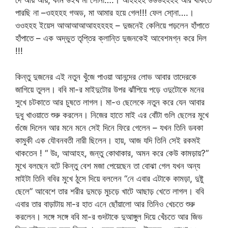
দে আয় আয়, কাম উইথ মী সোনা….। আহহহহ উউউহহহহ আর থাকতে
পারছি না –ওহহহহ গঅড, মা আমার হয়ে গেল!!! ফেল সো্না….।
ওওহহহ ইয়েস আআআআআহহহহহ – দুজনেই কেলিয়ে পড়লেন হাঁপাতে
হাঁপাতে – এক অদ্ভুত তৃপ্তির ক্লান্তি দুজনকেই আবেশমগ্ন করে দিল
!!!
কিন্তু দুজনের এই নতুন খুঁজে পাওয়া আনন্দের লোভ আবার তাদেরকে
জাগিয়ে তুলল। ববি মা-র মাইদুটোর উপর ঝাঁপিয়ে পড়ে ওদুটোকে মনের
সুখে চটকাতে আর চুষতে লাগল। মা-ও ছেলেকে নতুন করে যেন আবার
দুধু খাওয়াতে শুরু করলেন। নিজের হাতে মাই এর বোঁটা গুলি ছেলের মুখে
গুঁজে দিলেন আর মনে মনে সেই দিনে ফিরে গেলেন – যখন তিনি ডবকা
কামুকী এক যৌবনবতী নারী ছিলেন। হায়, আজ যদি তিনি সেই রকমই
থাকতেন ! “ উঃ, আআহহ, জন্তু কোথাকার, অমন করে কেউ কামড়ায়?”
মুখে বলছেন বটে কিন্তু বেশ মজা পেয়েছেন তা বোঝা গেল যখন অন্য
মাইটা তিনি ববির মুখে ঠুসে দিয়ে বললেন “নে এবার এটাকে কামড়া, দুষ্টু
ছেলে” আবেশে তার শরীর দুমড়ে মুচড়ে খাটে আছাড় খেতে লাগল। ববি
এবার তার বাড়াটায় মা-র হাত এনে ছোঁয়ালো আর তিনিও খেচতে শুরু
করলেন। সঙ্গে সঙ্গে ববি মা-র গুদটাকে দুআঙ্গুল দিয়ে খেঁচতে আর জিভ