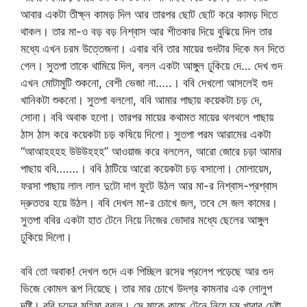
আবার একটা তীক্ষ্ন কামড় দিল আর তারপর ছোট ছোট করে কামড় দিতে
থাকল। তার মা-ও বড় বড় নিশ্বাস আর শীতকার দিয়ে বুঝিয়ে দিল তার
মধ্যে এখন চরম উত্তেজনা। এবার ববি তার মায়ের গুদটার দিকে মন দিতে
গেল। সুতপা তাকে থামিয়ে দিল, বলল একটা আঙ্গুল ঢুকিয়ে দে… দেখ গুদ
এখন মোটামুটি শুকনো, বেশী ভেজা না…..। ববি দেখলো আসলেই গুদ
খানিকটা শুকনো। সুতপা বললো, ববি আমার পাছায় কয়েকটা চড় দে,
সোনা। ববি অবাক হলো। তারপর মায়ের কথামত মায়ের থলথলে পাছায়
ঠাস ঠাস করে কয়েকটা চড় কষিয়ে দিলো। সুতপা পরম আরামের একটা
“আআহহহহ উউউহহহ” আওয়াজ করে বললেন, আরো জোরে চড়া আমার
পাছায় ববি…….। ববি ঠাটিয়ে আরো কয়েকটা চড় বসালো। মোলায়েম,
ফরসা পাছায় লাল লাল দুটো দাগ ফুটে উঠল আর মা-র নিশ্বাস-প্রশ্বাস
দ্রুততর হয়ে উঠল। ববি দেখল মা-র চোখে জল, তবে সে জল কামের।
সুতপা ববির একটা হাত টেনে নিয়ে নিজের ভোদার মধ্যে ছেলের আঙ্গুল
ঢুকিয়ে দিলো।
ববি তো অবাক! দেখল গুদে এক পিচ্ছিল রসের প্রলেপ পড়েছে আর গুদ
ভিজে কোমল রূপ নিয়েছে। তার মার চোখে উদগ্র কামনার এক লোলুপ
দৃষ্টি। ববি চড়ের মহিমা বুঝল। সে মাকে কাছে টেনে নিয়ে চুমু খাবার চেষ্টা