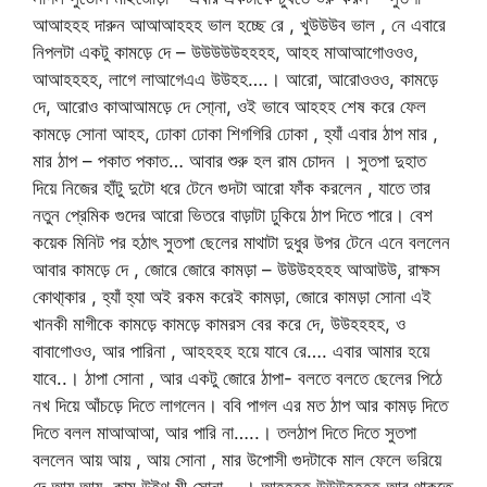
আআহহহ দারুন আআআহহহ ভাল হচ্ছে রে , খুউউউব ভাল , নে এবারে
নিপলটা একটু কামড়ে দে – উউউউউহহহহ, আহহ মাআআগোওওও,
আআহহহহ, লাগে লাআগেএএ উউহহ….। আরো, আরোওওও, কামড়ে
দে, আরোও কাআআমড়ে দে সো্না, ওই ভাবে আহহহ শেষ করে ফেল
কামড়ে সোনা আহহ, ঢোকা ঢোকা শিগগিরি ঢোকা , হ্যাঁ এবার ঠাপ মার ,
মার ঠাপ – পকাত পকাত… আবার শুরু হল রাম চোদন । সুতপা দুহাত
দিয়ে নিজের হাঁটু দুটো ধরে টেনে গুদটা আরো ফাঁক করলেন , যাতে তার
নতুন প্রেমিক গুদের আরো ভিতরে বাড়াটা ঢুকিয়ে ঠাপ দিতে পারে। বেশ
কয়েক মিনিট পর হঠাৎ সুতপা ছেলের মাথাটা দুধুর উপর টেনে এনে বললেন
আবার কামড়ে দে , জোরে জোরে কামড়া – উউউহহহহ আআউউ, রাক্ষস
কোথা্কার , হ্যাঁ হ্যা অই রকম করেই কামড়া, জোরে কামড়া সোনা এই
খানকী মাগীকে কামড়ে কামড়ে কামরস বের করে দে, উউহহহহ, ও
বাবাগোওও, আর পারিনা , আহহহহ হয়ে যাবে রে…. এবার আমার হয়ে
যাবে..। ঠাপা সোনা , আর একটু জোরে ঠাপা- বলতে বলতে ছেলের পিঠে
নখ দিয়ে আঁচড়ে দিতে লাগলেন। ববি পাগল এর মত ঠাপ আর কামড় দিতে
দিতে বলল মাআআআ, আর পারি না…..। তলঠাপ দিতে দিতে সুতপা
বললেন আয় আয় , আয় সোনা , মার উপোসী গুদটাকে মাল ফেলে ভরিয়ে