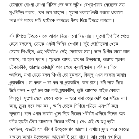
তোমাকে নোংরা নোংরা খিস্তি দেব আর তুমিও বেশ্যাপাড়ার মেয়েদের মত
মুখখিস্তি করবে, বেশ হবে তাহলে। সুতপা শরবত তৈরী করতে থাকলো
আর ববি মায়ের মাই দুটোকে কাপড়ের উপর দিয়ে টিপতে লাগলো।
ববি টিপতে টিপতে মাকে আবার নিয়ে এলো বিছানায়। সুতপা টিপ টিপ খেতে
হেসে বললেন, তোকে একটা জিনিষ শেখাই। তুই ছোটোবেলা থেকে
সেতার শিখছিস, এই শরীরটাও সেই সেতারের মত। ভাল শিল্পীর হাতে ভাল
বাজবে, না হলে ফ্লপ। প্রথমে আদর, তারপর উস্কানো, তারপর প্রবল
চটকাচটকি, তারপর চোদাচুদি আর শেষে ক্লাই্ম্যাক্স। ববি মন দিয়ে
শুনছিল, মাথা নেড়ে বলল থিওরি তো বুঝলাম, কিন্তু এখন দরকার আবার
প্র্যাকটিস। মা বলল – তা কর না প্র্যাকটিস. কত চাস। ববি লাফ দিয়ে
উঠে বসল – হ্যাঁ চল শুরু করি প্র্যাকটিস, তুমি আমাকে গাইড কোরো
কিন্তু। সুতপা হেসে ফেলে বলেন – ওরে বাবা তো্র দেখি তর সইছে না।
আয়, সুন্দর করে শুরু কর , আমি তোকে শিখিয়ে পড়িয়ে এক্সপার্ট করে
তুলবো। বলে এবার সায়াটা খুলে দিয়ে নিজের শরীরটা এলিয়ে দিলেন আর
ববির হাতটা টেনে আনলেন নিজের শরীরে। দেখ এই যে দুধু দুটো
দেখছিস, এদুটো হল ভীষণ উত্তেজনার জায়গা। এখানে সুন্দর করে সেতার
বাজালে আমার উত্তেজনা আনেকটাই চড়ে যাবে। আর তোর মুখ দিয়ে