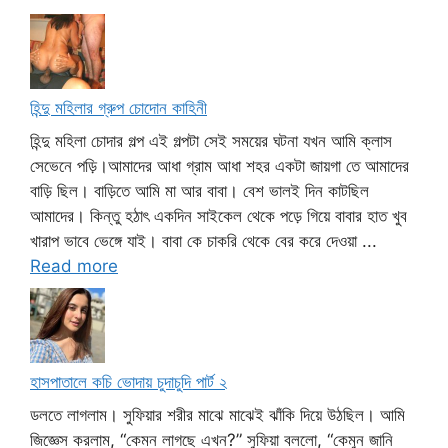
হিন্দু মহিলার গ্রুপ চোদোন কাহিনী
হিন্দু মহিলা চোদার গল্প এই গল্পটা সেই সময়ের ঘটনা যখন আমি ক্লাস
সেভেনে পড়ি।আমাদের আধা গ্রাম আধা শহর একটা জায়গা তে আমাদের
বাড়ি ছিল। বাড়িতে আমি মা আর বাবা। বেশ ভালই দিন কাটছিল
আমাদের। কিন্তু হঠাৎ একদিন সাইকেল থেকে পড়ে গিয়ে বাবার হাত খুব
খারাপ ভাবে ভেঙ্গে যাই। বাবা কে চাকরি থেকে বের করে দেওয়া ...
Read more
হাসপাতালে কচি ভোদায় চুদাচুদি পার্ট ২
ডলতে লাগলাম। সুফিয়ার শরীর মাঝে মাঝেই ঝাঁকি দিয়ে উঠছিল। আমি
জিজ্ঞেস করলাম, “কেমন লাগছে এখন?” সুফিয়া বললো, “কেমুন জানি