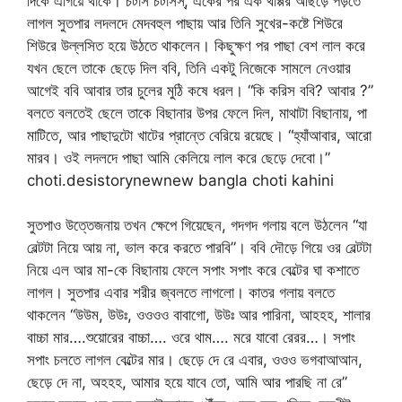
দিকে এগিয়ে থাকে। চটাস চটাসস্, একের পর এক থাপ্পর আছড়ে পড়তে
লাগল সুতপার লদলদে মেদবহুল পাছায় আর তিনি সুখের-কষ্টে শিউরে
শিউরে উল্লসিত হয়ে উঠতে থাকলেন। কিছুক্ষণ পর পাছা বেশ লাল করে
যখন ছেলে তাকে ছেড়ে দিল ববি, তিনি একটু ‍নিজেকে সামলে নেওয়ার
আগেই ববি আবার তার চুলের মুঠি কষে ধরল। “কি করিস ববি? আবার ?”
বলতে বলতেই ছেলে তাকে বিছানার উপর ফেলে দিল, মাথাটা বিছানায়, পা
মাটিতে, আর পাছাদুটো খাটের প্রান্তে বেরিয়ে রয়েছে। “হ্যাঁআবার, আরো
মারব। ওই লদলদে পাছা আমি কেলিয়ে লাল করে ছেড়ে দেবো।”
choti.desistorynewnew bangla choti kahini
সুতপাও উত্তেজনায় তখন ক্ষেপে গিয়েছেন, গদগদ গলায় বলে উঠলেন “যা
বেল্টটা নিয়ে আয় না, ভাল করে করতে পারবি”। ববি দৌড়ে গিয়ে ওর বেল্টটা
নিয়ে এল আর মা-কে বিছানায় ফেলে সপাং সপাং করে বেল্টের ঘা কশাতে
লাগল। সুতপার এবার শরীর জ্বলতে লাগলো। কাতর গলায় বলতে
থাকলেন “উউম, উউঃ, ওওওও বাবাগো, উউঃ আর পারিনা, আহহহ, শালার
বাচ্চা মার….শুয়োরের বাচ্চা…. ওরে থাম…. মরে যাবো রেরর…। সপাং
সপাং চলতে লাগল বেল্টের মার। ছেড়ে দে রে এবার, ওওও ভগবাআআন,
ছেড়ে দে না, অহহহ, আমার হয়ে যাবে তো, আমি আর পারছি না রে”