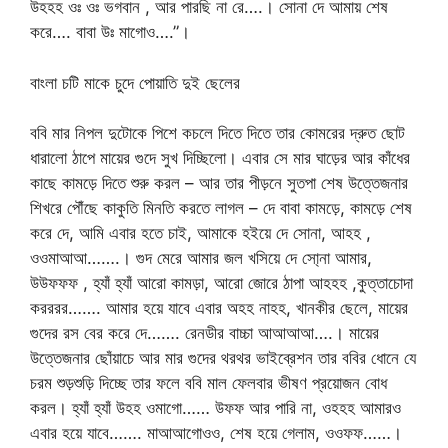
উহহহ ওঃ ওঃ ভগবান , আর পারছি না রে….। সোনা দে আমায় শেষ
করে…. বাবা উঃ মাগোও….”।
বাংলা চটি মাকে চুদে পোয়াতি দুই ছেলের
ববি মার নিপল দুটোকে পিশে কচলে দিতে দিতে তার কোমরের দ্রুত ছোট
ধারালো ঠাপে মায়ের গুদে সুখ দিচ্ছিলো। এবার সে মার ঘাড়ের আর কাঁধের
কাছে কামড়ে দিতে শুরু করল – আর তার পীড়নে সুতপা শেষ উত্তেজনার
শিখরে পৌঁছে কাকুতি মিনতি করতে লাগল – দে বাবা কামড়ে, কামড়ে শেষ
করে দে, আমি এবার হতে চাই, আমাকে হইয়ে দে সোনা, আহহ ,
ওওমাআআ…….। গুদ মেরে আমার জল খসিয়ে দে সো্না আমার,
উউফফফ , হ্যাঁ হ্যাঁ আরো কামড়া, আরো জোরে ঠাপা আহহহ ,কুত্তাচোদা
করররর……. আমার হয়ে যাবে এবার অহহ নাহহ, খানকীর ছেলে, মায়ের
গুদের রস বের করে দে……. রেনডীর বাচ্চা আআআআ….। মায়ের
উত্তেজনার ছোঁয়াচে আর মার গুদের থরথর ভাইব্রেশন তার ববির ধোনে যে
চরম শুড়শুড়ি দিচ্ছে তার ফলে ববি মাল ফেলবার ভীষণ প্রয়োজন বোধ
করল। হ্যাঁ হ্যাঁ উহহ ওমাগো…… উফফ আর পারি না, ওহহহ আমারও
এবার হয়ে যাবে……. মাআআগোওও, শেষ হয়ে গেলাম, ওওফফ……।