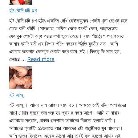
হট বৌদি চটি গল্প
হট বৌদি চটি গল্প হঠাৎ একদিন দেখি ফেইসবুকের পেজটা খুলা রেখেই চলে
গেছে রানী বউদি ।সম্ভবত, অফিস থেকে জরুরী ফোন, তাড়াহুড়োয়
ফেসবুক পেজটা বন্ধ করার কথা ভুলে গেছে। বয়স পঁয়ত্রিশ পার হলেও
আমার বউদি রানী এর ফিগার পঁচিশ বছরের উঠতি যুবতীর মত ।আমি
একবার ভাবলাম ফেসবুক পেজটা বন্ধ করে দেই। কিন্তু কি মনে হল,
চেয়ারে ...
Read more
হট আম্মু
হট আম্মু । আমার নাম রোহান বয়স ২০। আজকে যেই ঘটনা আপনাদের
সাথে শেয়ার করবো তার শুরু হয় প্রায় ৪ বছর আগে। আমি মা বাবার
একমাত্র সন্তান, ঢাকার গুলশানে আমাদের নিজস্ব ফ্লাটে থাকি।
আমাদের ফ্লাটটা ১১তলাতে আর আমাদের ৪টা গার্মেন্টসও খুব নামকরা।
আমি ছাত্র হিসাবেও অনেক ভালো আর তারই ফল হয়তো আমার এই