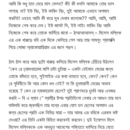
আমি কি শুধু হাত মেরে মাল ফেলব? কী! কী বললি আমাকে তোর ভাল
লাগছে না? ইউ বিচ, ইউ ফাকিং বিচ, তুই আমাকে এভাবে অপমান
করলি!! ওহহহ আমি কী করে মুখ দেখাব কলেজে?? আমি, আমি, আমি
নিজেকে শেষ করে দেব। ইউ জাসট সি, ইউ লাইং ফাকিং বিচ আমি
নিজেকে শেষ করে তোকে ফাসিঁয়ে যাবো – ঠাআআআসস্ – মিসেস মল্লিক
এর এক থাপ্পড়ে ববি এক দিকে কেলিয়ে গেল আর তার সামসুং গ্যালাক্সি
গিয়ে সোজা অ্যাকোয়ারিয়াম এর জলে পড়ল।
ঠাস ঠাস করে আর দুটো থাপ্পড় কসিয়ে মিসেস মল্লিক চেঁচিয়ে উঠলেন
“কেন রে ঢ্যামনাচোদা মাগি চাটা চুতিয়া – একটা বেইমান মেয়ের জন্য
তোকে কাঁদতে হবে, সুইসাইড এর কথা ভাবতে হবে, কেন? কেন? কেন
রে পৃ্থিবীতে কি আর কোন গুদ নেই? না কি চুদমারানী মেয়ের অভাব
হয়েছে ? কেন রে ন্যাকাচোদা ছেলে? তুই প্রাণভরে চুদবি আর এনজয়
করবি – বি এ ম্যান।” স্বামী্র উপর প্রতিহিংসা নেবার যে আগুন তার মনে
দাউদাউ করে জ্বলছিল তার মধ্যে এবার যোগ হল ছেলের অপমান এর
জন্য ছেলের প্রতি এক নিবিড় মায়া – তার আদর এর ববিকে এরকম কষ্ট
দেওয়া? এর তিনি একটা বিহিত করবেনই করবেন। দুই ইমোশন মিলে
মিসেস মল্লিককে এক অদ্ভূত আবেগের শক্তিতে ভাসিয়ে নিয়ে যেতে