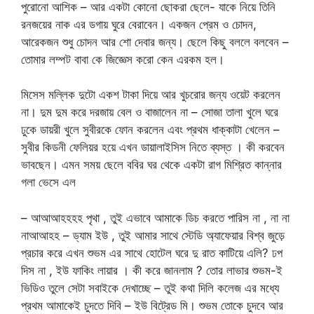
পুরোনো আশিক – আর একটা কোনো ছোকরা ছেলে- যাকে নিয়ে তিনি
রনজয়ের নাক এর ডগায় ঘুরে বেরাবেন। একজন প্রেম ও চোদন,
আরেকজন শুধু চোদন আর শো দেবার জন্য। ছেলে কিছু বললে বলবেন –
তোমার লম্পট বাবা কে জিজ্ঞেস করো কেন এরকম হল।
মিসেস মল্লিক দুটো একশ টাকা দিয়ে আর খুচরোর জন্য ওয়েট করলেন
না। দুম দুম করে দরজায় বেল ও বাজালেন না – সোজা তালা খুলে ঘরে
ঢুকে ডায়রী খুলে সুবীরকে ফোন করলেন এবং প্রথম ধাক্কাটা খেলেন –
সুবীর কিডনী ফেলিয়র হয়ে এখন ডায়ালাইসিস নিতে ব্যস্ত । কী করবেন
ভাবছেন। এমন সময় ছেলে ববির ঘর থেকে একটা রাগ মিশ্রিত কান্নার
গলা ভেসে এল
– আআআহহহহ পৃথা , তুই এভাবে আমাকে ডিচ করতে পারিস না , না না
নাআআহহ – ড্যাম ইউ , তুই আমার সাথে স্টেডি অ্যাফেয়ার বিশ্ব জুড়ে
প্রচার করে এখন শুভম এর সাথে হোটেল ঘরে দু রাত কাটিয়ে এলি? ঢপ
দিস না , ইউ ফাকিং লায়ার । কী করে জানলাম ? তোর লাভার শুভম-ই
ভিডিও তুলে সেটা সবাইকে দেখাচ্ছে – তুই কথা দিলি কলেজ এর মধ্যে
প্রথম আমাকেই চুদতে দিবি – ইউ বিট্রেড মি। শুভম তোকে চুদবে আর