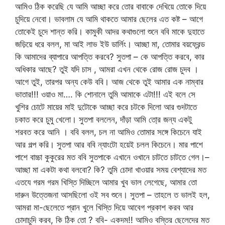
আমিও ঠিক করেছি যে আমি আচ্ছা করে তোর বাবাকে দেখিয়ে তোকে দিয়ে
চুদিয়ে নেবো। ভাবলাম যে আমি থাকতে আমার ছেলের এত কষ্ট – আগে
তোকেই চুদে শান্ত করি। কামুকী আদর কথাগুলো শুনে ববি মাকে দুহাতে
জড়িয়ে ধরে বলল, মা আই লাভ ইউ ডার্লিং। আচ্ছা মা, তোমার বয়ফ্রেন্ড
কি আমাদের ব্যাপারে আপত্তি করবে? সুতপা – কে আপত্তি করবে, কার
অধিকার আছে? তুই যদি চাস , আমরা এখন থেকে রোজ রোজ চুদব ।
আগে তুই, তারপর অন্য কেউ ববি। আজ থেকে তুই আমার এক নাম্বার
ভাতার!!! ওয়াও মা…. কি শোনালে তুমি আমাকে এটা!!! এই বলে সে
খুশির চোটে মায়ের মাই দুটোকে আচ্ছা করে চটকে দিলো আর গুদটাতে
চকাত করে চুমু খেলো। সুতপা বললেন, দাঁড়া আমি তো্র জন্য একটু
শরবত করে আনি । ববি বলল, চল না আমিও তোমার সঙ্গে কিচেনে যাই
আর গল্প করি। সুতপা আর ববি ন্যাংটো হয়েই চলল কিচেনে। মার পাশে
পাশে বাচ্চা কুকুরের মত ববি সুতপাকে এখানে ওখানে চাটতে চাটতে গেল।–
আচ্ছা মা একটা কথা বলবো? কি? তুমি চোদা খাওয়ার সময় বেশ্যাদের মত
এতযে গরম গরম খিস্তি দিচ্ছিলে আমার খুব ভাল লেগেছে, আমার তো
দারুন উত্তেজনা আসছিলো ওই সব শুনে। সুতপা – তাহলে ত ভালই হল,
আমরা মা-ছেলেতে প্রান খুলে খিস্তি দিয়ে আবেগ প্রকাশ করব আর
চোদাচুদি করব, কি ঠিক তো ? ববি- একদম!! আমিও বস্তির ছেলেদের মত