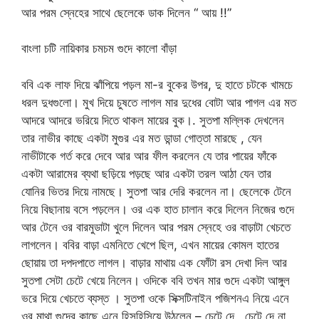
আর পরম স্নেহের সাথে ছেলেকে ডাক দিলেন “ আয় !!”
বাংলা চটি নায়িকার চমচম গুদে কালো বাঁড়া
ববি এক লাফ দিয়ে ঝাঁপিয়ে পড়ল মা-র বুকের উপর, দু হাতে চটকে খামচে
ধরল দুধগুলো। মুখ দিয়ে চুষতে লাগল মার দুধের বোটা আর পাগল এর মত
আদরে আদরে ভরিয়ে দিতে থাকল মায়ের বুক।. সুতপা মল্লিক দেখলেন
তার নাভীর কাছে একটা মুগুর এর মত ডান্ডা গোত্তা মারছে , যেন
নাভীটাকে গর্ত করে দেবে আর আর ফীল করলেন যে তার পায়ের ফাঁকে
একটা আরামের ব্যথা ছড়িয়ে পড়ছে আর একটা তরল আঠা যেন তার
যোনির ভিতর দিয়ে নামছে। সুতপা আর দেরি করলেন না। ছেলেকে টেনে
নিয়ে বিছানায় বসে পড়লেন। ওর এক হাত চালান করে দিলেন নিজের গুদে
আর টেনে ওর বারমুডাটা খুলে দিলেন আর পরম স্নেহে ওর বাড়াটা খেচতে
লাগলেন। ববির বাড়া এমনিতে খেপে ছিল, এখন মায়ের কোমল হাতের
ছোয়ায় তা দপদপাতে লাগল। বাড়ার মাথায় এক ফোঁটা রস দেখা দিল আর
সুতপা সেটা চেটে খেয়ে নিলেন। ওদিকে ববি তখন মার গুদে একটা আঙ্গুল
ভরে দিয়ে খেচতে ব্যস্ত । সুতপা ওকে সিক্সটিনাইন পজিশনএ নিয়ে এনে
ওর মাথা গুদের কাছে এনে হিসহিসিয়ে উঠলেন – চেটে দে , চেটে দে না