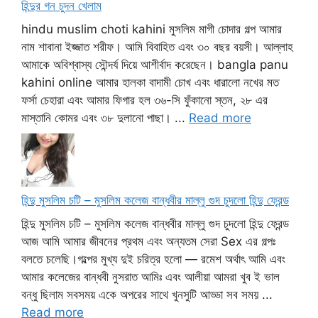
হিন্দুর গন চুদন খেলাম
hindu muslim choti kahini মুসলিম মাগী চোদার গল্প আমার
নাম শাবানা ইজ্জাত শরীফ। আমি বিবাহিত এবং ৩০ বছর বয়সী। আল্লাহ
আমাকে অবিশ্বাস্য সৌন্দর্য দিয়ে আশীর্বাদ করেছেন। bangla panu
kahini online আমার হালকা বাদামী চোখ এবং ধারালো নখের মত
ফর্সা চেহারা এবং আমার ফিগার হল ৩৬-সি ফুঁকানো স্তন, ২৮ এর
মাস্তানি কোমর এবং ৩৮ দুলানো পাছা। ...
Read more
হিন্দু মুসলিম চটি – মুসলিম কলেজ বান্ধবীর মাল্লু গুদ চুদলো হিন্দু ফ্রেন্ড
হিন্দু মুসলিম চটি – মুসলিম কলেজ বান্ধবীর মাল্লু গুদ চুদলো হিন্দু ফ্রেন্ড
আজ আমি আমার জীবনের প্রথম এবং অন্যতম সেরা Sex এর গল্পঃ
বলতে চলেছি।গল্পের মুখ্য দুই চরিত্র হলো — রমেশ অর্থাৎ আমি এবং
আমার কলেজের বান্ধবী নুসরাত আমিঃ এবং আলীয়া আমরা খুব ই ভাল
বন্ধু ছিলাম সবসময় একে অপরের সাথে খুনসুটি আড্ডা সব সময় ...
Read more