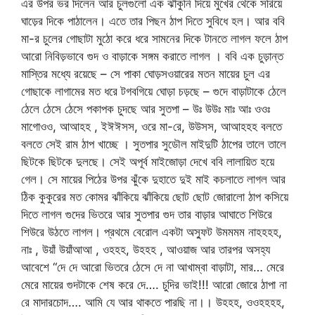
এর উপর ভর দিলেন আর চুলগুলো এক ঝাঁকুনি দিয়ে মুখের থেকে সরিয়ে
ঘাড়ের দিকে পাঠালেন। এতে তার পিছন ঠাপ দিতে সুবিধে হল। আর ববি
মা-র চুলের গোছাটা মুঠো করে ধরে সামনের দিকে টানতে লাগল ফলে ঠাপ
আরো নিবিড়ভাবে গুদ ও বাড়াকে সঙ্গম করাতে লাগল । ববি এক চুড়ান্ত
মাস্তির মধ্যে রয়েছে – সে পাকা ঘোড়সওয়ারের মতন মায়ের চুল এর
গোছাকে লাগামের মত ধরে টগবগিয়ে ঘোড়া চড়ছে – গুদে বাড়াটাকে ঠেলে
ঠেলে ঠেসে ঠেসে পকাপক চুদছে আর সুতপা – উঃ উউঃ মাঃ আঃ ওওঃ
মাগোওও, আআহহ , ইঈঈসস, ওরে মা-রে, উউসস, আআহহহ বলতে
বলতে সেই রাম ঠাপ খাচ্ছে । সুতপার সুডৌল মাইদুটি ঠাপের তালে তালে
ছিটকে ছিটকে দুলছে। সেই অপূর্ব মাইজোড়া দেখে ববি লালায়িত হয়ে
গেল। সে মায়ের পিঠের উপর ঝুঁকে দুহাতে দুই মাই কচলাতে লাগল আর
ঠিক কুকুরের মত কোমর ঝাঁকিয়ে ঝাঁকিয়ে ছোট ছোট জোরালো ঠাপ কসিয়ে
দিতে লাগল গুদের ভিতরে আর সুতপার গুদ তার বাড়ার আঘাতে শিউরে
শিউরে উঠতে লাগল। প্রথমে বেরোল একটা অস্ফুট উমমমম নাহহহহ,
নাঃ , উয়াঁ উয়াঁআআ , ওহহহ, উহহহ , আওয়াজ আর তারপর অসহ্য
আবেশে “দে দে আরো ভিতরে ঠেসে দে না আখাম্বা বাড়াটা, মার… মেরে
মেরে মায়ের গুদটাকে শেষ করে দে…. চুদির ভাই!!! আরো জোরে ঠাপা না
রে মাদারচোদ…. আমি যে আর থাকতে পারছি না।। উহহহ, ওওহহহহ,