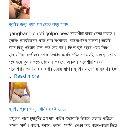
স্বামীর জন্য গ্যাং ঠাপ খেতে বাধ্য হলাম
gangbang choti golpo new মালেশীয়া যাবার চেস্টা করছে।
ইদানিং ইলেক্ট্রিকের কাজ করে সংসারের ভোরনপোষন চলেনা।প্রতিটা
মাসে কিছু পরিমান টাকা কর্জ হয়ে যায়। বিগত দুই বছরে প্রায় ত্রিশ
হাজার টাকা কর্জ হয়ে গেছে,দিনদিন কর্জের পরিমান বেড়েই চলেছে।চোখে
মুখে ষর্ষে ফুল দেখতে পেলাম। গ্রামের একজন মালেশীয়া প্রবাসী
মালেশিয়ান ভিসা দেয়ার অপার দেয়ায় আমার স্বামীর মালেশীয়া যাওয়ার ইচ্ছা
...
Read more
স্বামী, শ্বশুর ভাসুর বাড়ির সবাই চোদে
ভাসুরের সাথে চুদাচুদির গল্প দাস বাড়ীর মেজোবউ হিসাবে চায়নার দায়িত্ব
অনেক বেশী। কারণ, শ্বশুর, ভাসুর, স্বামী, দেওর আর বাচ্চা-কাচ্চা নিয়ে