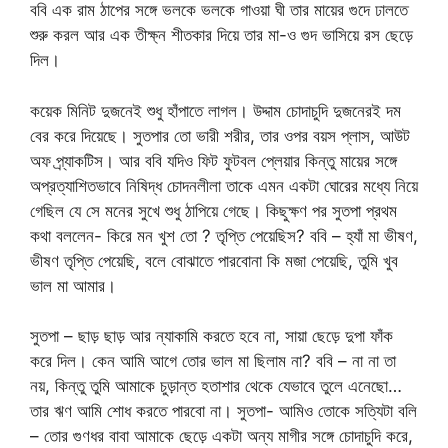
ববি এক রাম ঠাপের সঙ্গে ভলকে ভলকে গাওয়া ঘী তার মায়ের গুদে ঢালতে
শুরু করল আর এক তীক্ষ্ন শীতকার দিয়ে তার মা-ও গুদ ভাসিয়ে রস ছেড়ে
দিল।
কয়েক মিনিট দুজনেই শুধু হাঁপাতে লাগল। উদ্দাম চোদাচুদি দুজনেরই দম
বের করে দিয়েছে। সুতপার তো ভারী শরীর, তার ওপর বয়স প্লাস, আউট
অফ প্র্যাকটিস। আর ববি যদিও ফিট ফুটবল প্লেয়ার কিন্তু মায়ের সঙ্গে
অপ্রত্যাশিতভাবে নিষিদ্ধ চোদনলীলা তাকে এমন একটা ঘোরের মধ্যে নিয়ে
গেছিল যে সে মনের সুখে শুধু ঠাপিয়ে গেছে। কিছুক্ষণ পর সুতপা প্রথম
কথা বললেন- কিরে মন খুশ তো ? তৃপ্তি পেয়েছিস? ববি – হ্যাঁ মা ভীষণ,
ভীষণ তৃপ্তি পেয়েছি, বলে বোঝাতে পারবোনা কি মজা পেয়েছি, তুমি খুব
ভাল মা আমার।
সুতপা – ছাড় ছাড় আর ন্যাকামি করতে হবে না, সায়া ছেড়ে দুপা ফাঁক
করে দিল। কেন আমি আগে তোর ভাল মা ছিলাম না? ববি – না না তা
নয়, কিন্তু তুমি আমাকে চুড়ান্ত হতাশার থেকে যেভাবে তুলে এনেছো…
তার ঋণ আমি শোধ করতে পারবো না। সুতপা- আমিও তোকে সত্যিটা বলি
– তোর গুণধর বাবা আমাকে ছেড়ে একটা অন্য মাগীর সঙ্গে চোদাচুদি করে,