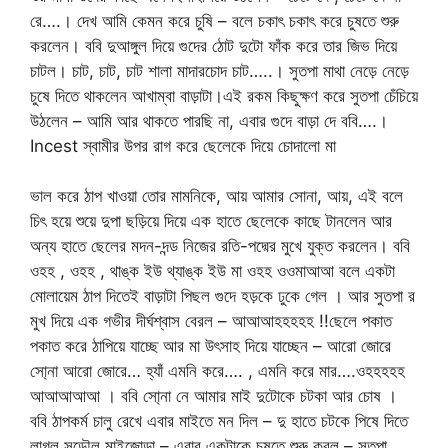
রে….। দেখ আমি কেমন করে চুষি – বলে চকাৎ চকাৎ করে চুষতে শুরু
করলেন। ববি দুআঙ্গুল দিয়ে গুদের ঠোট দুটো ফাঁক করে তার জিভ দিয়ে
চাটল। চাট, চাট, চাট শালা মাদারচোদ চাট…..। সুতপা মাথা নেড়ে নেড়ে
চুষে দিতে থাকলেন আখাম্বা বাড়াটা।এই রকম কিছুক্ষণ করে সুতপা চেঁচিয়ে
উঠলেন – আমি আর থাকতে পারছি না, এবার গুদে বাড়া দে ববি….।
Incest স্বামীর উপর রাগ করে ছেলেকে দিয়ে চোদালো মা
ভাল করে ঠাপ খাওয়া তোর মামনিকে, আয় আমার সোনা, আয়, এই বলে
চিৎ হয়ে শুয়ে দুপা ছড়িয়ে দিয়ে এক হাতে ছেলেকে কাছে টানলেন আর
অন্য হাতে ছেলের মদন-দন্ড নিজের রতি-পদ্মের মুখে যুক্ত করলেন। ববি
ওহহ , ওহহ , থাঙ্ক ইউ থ্যাঙ্ক ইউ মা ওহহ ওওমাআআ বলে একটা
মোলায়েম ঠাপ দিতেই বাড়াটা পিছল গুদে হড়কে ঢুকে গেল । আর সুতপা র
মুখ দিয়ে এক গভীর দীর্ঘশ্বাস বেরল – আআআহহহহহ !!ছেলে পকাত
পকাত করে ঠাপিয়ে যাচ্ছে আর মা উৎসাহ দিয়ে যাচ্ছেন – আরো জোরে
সো্না আরো জোরে… হ্যাঁ এমনি করে…. , এমনি করে মার….ওহহহহহ
আআআআআ । ববি সো্না নে আমার মাই দুটোকে চটকা আর চোষ ।
ববি ঠাপকর্ম চালু রেখে এবার মাইতে মন দিল – দু হাতে চটকে পিষে দিতে
লাগল সুডৌল মাইজোড়া – এবার একটাকে চুষতে শুরু করল – সুতপা