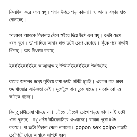
ফিসফিস করে বলল মধু। গলায় উপচে পড়া কামনা। ও আমার বাড়ায় হাত
বোলাচ্ছে।
আচমকা আমাকে বিছানায় ঠেলে শুইয়ে দিয়ে উঠে এল মধু। গুদটা চেপে
ধরল মুখে। দু’ পা দিয়ে আমার হাত দুটো চেপে রেখেছে। ঝুঁকে পরে বাড়াটা
খিঁচছে। আর চিৎকার করছে।
ইইইইইইইইইই আআআআহ উউউউইইইইইইই উহউহউহ
বালের জঙ্গলের মধ্যে লুকিয়ে রাখা গুদটা চাটছি চুষছি। এরকম বাল ঢাকা
গুদ খাওয়ার অভিজ্ঞতা নেই। মুখেটুখে বাল ঢুকে যাচ্ছে। মাঝেমাঝে দম
আটকে যাচ্ছে।
কিন্তু চাটাচোষা থামছে না। চাটতে চাটতেই চোখে পড়ছে ডাঁসা মাই দুটো
খাসা ঝুলছে। মধু গুদটা উঠিয়েনামিয়ে খাওয়াচ্ছে। বাড়াটা পুরো টংটং
করছে। পা দুটো বিছানা থেকে নামানো। gopon sex golpo বাড়াটা
চেটেপুটে খেয়ে আমাকে জাপটে ধরল