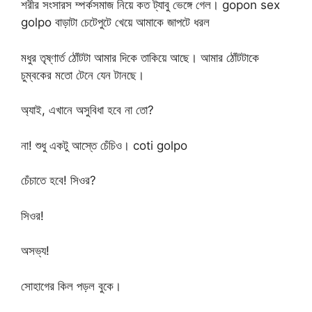
শরীর সংসারস ম্পর্কসমাজ নিয়ে কত ট্যাবু ভেঙ্গে গেল। gopon sex
golpo বাড়াটা চেটেপুটে খেয়ে আমাকে জাপটে ধরল
মধুর তৃষ্ণার্ত ঠোঁটটা আমার দিকে তাকিয়ে আছে। আমার ঠোঁটটাকে
চুম্বকের মতো টেনে যেন টানছে।
অ্যাই, এখানে অসুবিধা হবে না তো?
না! শুধু একটু আস্তে চেঁচিও। coti golpo
চেঁচাতে হবে! সিওর?
সিওর!
অসভ্য!
সোহাগের কিল পড়ল বুকে।