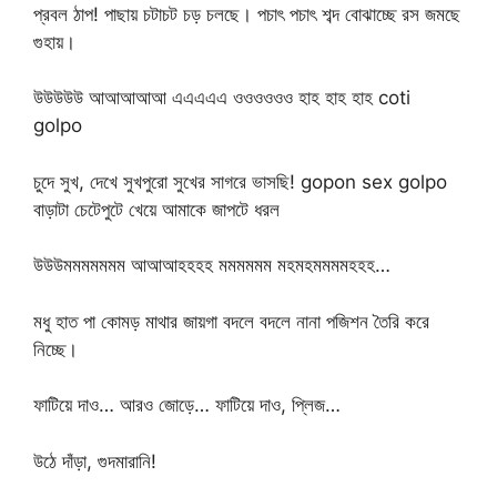
প্রবল ঠাপ! পাছায় চটাচট চড় চলছে। পচাৎ পচাৎ শব্দ বোঝাচ্ছে রস জমছে
গুহায়।
উউউউউ আআআআআ এএএএএ ওওওওওও হাহ হাহ হাহ coti
golpo
চুদে সুখ, দেখে সুখপুরো সুখের সাগরে ভাসছি! gopon sex golpo
বাড়াটা চেটেপুটে খেয়ে আমাকে জাপটে ধরল
উউউমমমমমমম আআআহহহহ মমমমমম মহমহমমমমহহহ…
মধু হাত পা কোমড় মাথার জায়গা বদলে বদলে নানা পজিশন তৈরি করে
নিচ্ছে।
ফাটিয়ে দাও… আরও জোড়ে… ফাটিয়ে দাও, প্লিজ…
উঠে দাঁড়া, গুদমারানি!