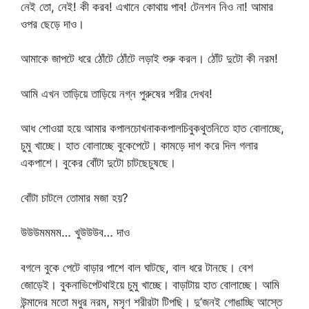
নেই তো, নেই! কী করব! এখানে কোথায় পাব! টেনশন নিও না! আমার
ওপর ছেড়ে দাও।
আমাকে জাপটে ধরে ঠোঁটে ঠোঁটে লড়াই শুরু করল। ঠোঁট দুটো কী নরম!
আমি এখন তাড়িয়ে তাড়িয়ে নগ্ন পুরুষের শরীর দেখব!
আধ শোওয়া হয়ে আমার কপালচোখনাককপালচিবুকথুতনিতে হাত বোলাচ্ছে,
চুমু খাচ্ছে। হাত বোলাচ্ছে বুকেপেটে। কামড়ে দাগ করে দিল গলার
একপাশে। বুকের বোঁটা দুটো চাটছেচুষছে।
বোঁটা চাটলে তোমার মজা হয়?
উউউমমমম… খুউউউব… দাও
বগলে বুকে পেটে বাড়ার পাশে বাল ঘাটছে, বাল ধরে টানছে। বেশ
জোড়েই। বুকনাভিপেটথাইয়ে চুমু খাচ্ছে। বাড়াটায় হাত বোলাচ্ছে। আমি
উন্মাদের মতো মধুর নরম, মসৃণ শরীরটা টিপছি। দু’জনই গোঙাচ্ছি আস্তে