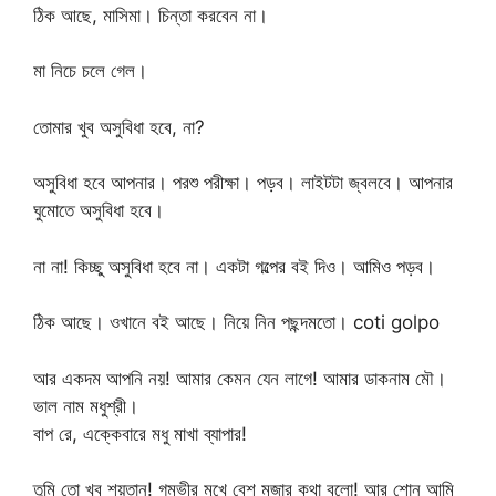
ঠিক আছে, মাসিমা। চিন্তা করবেন না।
মা নিচে চলে গেল।
তোমার খুব অসুবিধা হবে, না?
অসুবিধা হবে আপনার। পরশু পরীক্ষা। পড়ব। লাইটটা জ্বলবে। আপনার
ঘুমোতে অসুবিধা হবে।
না না! কিচ্ছু অসুবিধা হবে না। একটা গল্পের বই দিও। আমিও পড়ব।
ঠিক আছে। ওখানে বই আছে। নিয়ে নিন পছন্দমতো। coti golpo
আর একদম আপনি নয়! আমার কেমন যেন লাগে! আমার ডাকনাম মৌ।
ভাল নাম মধুশ্রী।
বাপ রে, এক্কেবারে মধু মাখা ব্যাপার!
তুমি তো খুব শয়তান! গম্ভীর মুখে বেশ মজার কথা বলো! আর শোন আমি