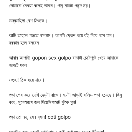
তোমাকে সৈকত বলেই ডাকব। পানু নামটা পছন্দ নয়।
ভদ্রমহিলা বেশ মিশুকে।
আমি তাহলে পড়তে বসলাম। আপনি ফ্রেশ হয়ে বই নিয়ে বসে যান।
দরকার হলে বলবেন।
আবার আপনি! gopon sex golpo বাড়াটা চেটেপুটে খেয়ে আমাকে
জাপটে ধরল
ওঃহো! ঠিক হয়ে যাবে।
পড়া শেষ করে দেখি দেড়টা বাজে। ঘণ্টা আড়াই সলিড পড়া হয়েছে। হিসু
করে, মুখেচোখে জল দিয়েসিগারেট ফুঁকে ঘুম!
পড়া তো নয়, যেন ধ্যান! coti golpo
মধুশ্রীর কথা ভুলেই গেছিলাম। তাই কথা শুনে চমকে উঠলাম!