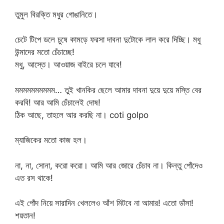
তুমুল বিরক্তি মধুর গোঙানিতে।
চেটে টিপে ডলে চুষে কামড়ে ফরসা দাবনা দুটোকে লাল করে দিচ্ছি। মধু
উন্মাদের মতো চেঁচাচ্ছে!
মধু, আস্তে। আওয়াজ বাইরে চলে যাবে!
মমমমমমমমমম… তুই খানকির ছেলে আমার দাবনা দুয়ে দুয়ে মস্তি বের
করবি! আর আমি চেঁচালেই দোষ!
ঠিক আছে, তাহলে আর করছি না। coti golpo
ম্যাজিকের মতো কাজ হল।
না, না, সোনা, করো করো। আমি আর জোরে চেঁচাব না। কিন্তু পোঁদেও
এত রস থাকে!
এই পোঁদ নিয়ে সারাদিন খেললেও আঁশ মিটবে না আমার! এতো ডাঁসা!
শয়তান!