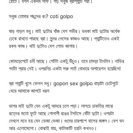
ঠোঁটে। বগল একদম সাফ। গাঢ় সবুজ ব্রাপ্যান্টি পরা।
সবুজ তোমার পছন্দের রং? coti golpo
ঘাড় নাড়ল মধু। মাই দুটোর খাঁজ বেশ গভীর। ডবকা মাই দুটোর অর্ধেক
ঢেকে রাখতে পারছে ব্রা। সুন্দর লেসের কাজও আছে। প্যান্টিতেও একই
রকম কাজ। থাই দুটোও বেশ লোভ জাগায়।
কোমড়েপেটে চর্বি আছে। পেটটা একটু উঁচুও। তবে চামড়া টানটান। নাভির
গর্তটা প্রায় নেই। ওপরনিচ একটা সরু গর্ত! বোধহয় অপারেশন হয়েছিল!
ব্রা প্যান্টি খুলে ফেলল মধু। gopon sex golpo বাড়াটা চেটেপুটে
খেয়ে আমাকে জাপটে ধরল
ডাগর মাই দুটো যেন একটু আদরে ঢলে পড়া। লালচে চাকতির মাঝে
রত্নের মতো ফুটে আছে গোলাপী রঙের টসটসে বোঁটা দুটো। ওপরটা
দেখলে মনে হয় যেন ভেজা ভেজা। গুদের চারপাশে বালের জঙ্গল। বেশ ঘন
আর এলোমেলো। বোঝাই যায়, কাটাকাটি হয়নি কখনও।