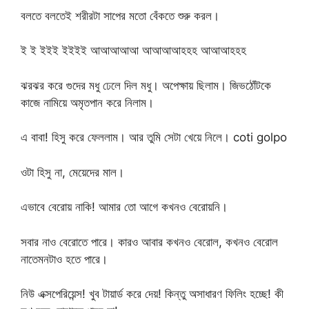
বলতে বলতেই শরীরটা সাপের মতো বেঁকতে শুরু করল।
ই ই ইইই ইইইই আআআআআ আআআআহহহ আআআহহহ
ঝরঝর করে গুদের মধু ঢেলে দিল মধু। অপেক্ষায় ছিলাম। জিভঠোঁটকে
কাজে নামিয়ে অমৃতপান করে নিলাম।
এ বাবা! হিসু করে ফেললাম। আর তুমি সেটা খেয়ে নিলে। coti golpo
ওটা হিসু না, মেয়েদের মাল।
এভাবে বেরোয় নাকি! আমার তো আগে কখনও বেরোয়নি।
সবার নাও বেরোতে পারে। কারও আবার কখনও বেরোল, কখনও বেরোল
নাতেমনটাও হতে পারে।
নিউ এক্সপেরিয়েন্স! খুব টায়ার্ড করে দেয়! কিন্তু অসাধারণ ফিলিং হচ্ছে! কী