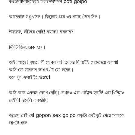
উউউমমমমমহহহহ ইইইসসসসস coti golpo
আচমকাই মধু থামল। বিছানায় শুয়ে ওর কাছে টেনে নিল।
উফফফ, হাঁফিয়ে গেছি! কতক্ষণ করলাম?
মিনিট তিনচারেক হবে।
তাই! মাত্র! ধ্যাত! কী যে বল না! তিনচার মিনিটেই ঘেমেনেয়ে একশা!
আমি তো ভাবলাম আধ ঘণ্টা তো হবেই।
তবে খুব এক্সাইটিং হয়েছে!
আমি আজ একদম ক্ষেপে গেছি। কখনও এত ওয়াইল্ড হইনি! এত খিস্তিও
দেইনি! রিয়েলি এনজয়িং!
কন্ডোম নেই যে! gopon sex golpo বাড়াটা চেটেপুটে খেয়ে আমাকে
জাপটে ধরল