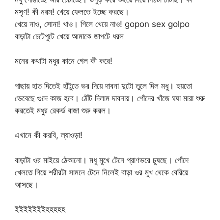
মসৃণ! কী নরম! খেয়ে ফেলতে ইচ্ছে করছে।
খেয়ে নাও, সোনা! খাও। গিলে খেয়ে নাও! gopon sex golpo
বাড়াটা চেটেপুটে খেয়ে আমাকে জাপটে ধরল
মনের কথাটা মধুর কানে গেল কী করে!
পাছায় হাত দিতেই হাঁটুতে ভর দিয়ে দাবনা দুটো তুলে দিল মধু। হয়তো
ভেবেছে গুদে কাজ হবে। ঠোঁট দিলাম দাবনায়। পোঁদের খাঁজে ঘষা মারা শুরু
করতেই মধুর রেকর্ড বাজা শুরু করল।
এখানে কী করবি, ল্যাওড়া!
বাড়াটা ওর মাইয়ে ঠেকানো। মধু মুখে টেনে প্রাণভরে চুষছে। পোঁদে
খেলতে গিয়ে শরীরটা সামনে টেনে নিলেই বাড়া ওর মুখ থেকে বেরিয়ে
আসছে।
ইইইইইইইহহহহহ