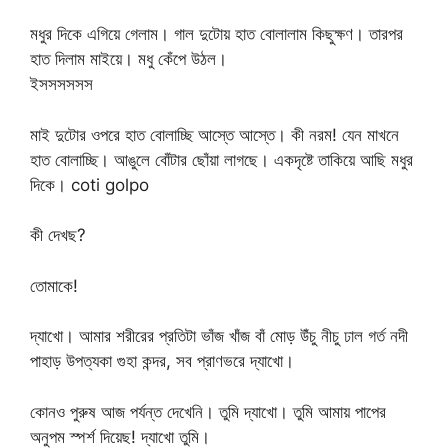
মধুর দিকে এগিয়ে গেলাম। গাল দুটোয় হাত বোলালাম কিছুক্ষণ। তারপর
হাত দিলাম মাইয়ে। মধু কেঁপে উঠল।
ইসসসসসস
মাই দুটোর ওপরে হাত বোলাচ্ছি আস্তে আস্তে। কী নরম! যেন মাখনে
হাত বোলাচ্ছি। আঙুলে বোঁটার ছোঁয়া লাগছে। একদৃষ্টে তাকিয়ে আছি মধুর
দিকে। coti golpo
কী দেখছ?
তোমাকে!
দ্যাখো। আমার শরীরের প্রতিটা ভাঁজ খাঁজ বাঁ মোড় উঁচু নীচু ঢাল গর্ত নদী
পাহাড় উপত্যকা গুহা কন্দর, সব প্রাণভরে দ্যাখো।
কোনও পুরুষ আজ পর্যন্ত দেখেনি। তুমি দ্যাখো। তুমি আমায় পাপের
অনুপম স্পর্শ দিয়েছ! দ্যাখো তুমি।