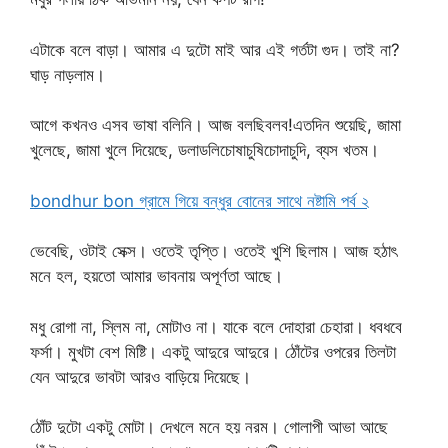
এটাকে বলে বাড়া। আমার এ দুটো মাই আর এই গর্তটা গুদ। তাই না?
ঘাড় নাড়লাম।
আগে কখনও এসব ভাষা বলিনি। আজ বলছিবলব!এতদিন শুয়েছি, জামা
খুলেছে, জামা খুলে দিয়েছে, ডলাডলিচোষাচুষিচোদাচুদি, ব্যস খতম।
bondhur bon গ্রামে গিয়ে বন্ধুর বোনের সাথে নষ্টামি পর্ব ২
ভেবেছি, ওটাই সেক্স। ওতেই তৃপ্তি। ওতেই খুশি ছিলাম। আজ হঠাৎ
মনে হল, হয়তো আমার ভাবনায় অপূর্ণতা আছে।
মধু রোগা না, স্লিম না, মোটাও না। যাকে বলে দোহারা চেহারা। ধবধবে
ফর্সা। মুখটা বেশ মিষ্টি। একটু আদুরে আদুরে। ঠোঁটের ওপরের তিলটা
যেন আদুরে ভাবটা আরও বাড়িয়ে দিয়েছে।
ঠোঁট দুটো একটু মোটা। দেখলে মনে হয় নরম। গোলাপী আভা আছে