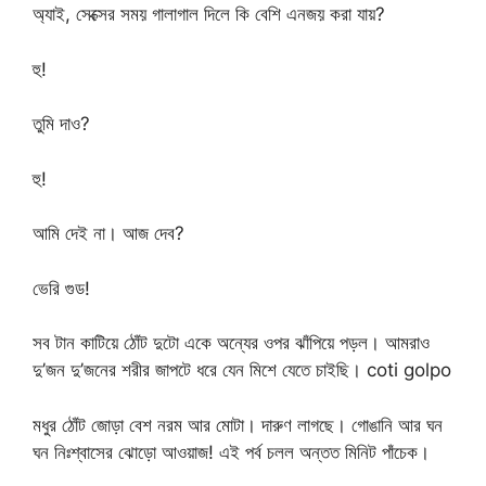
অ্যাই, সেক্সের সময় গালাগাল দিলে কি বেশি এনজয় করা যায়?
হু!
তুমি দাও?
হু!
আমি দেই না। আজ দেব?
ভেরি গুড!
সব টান কাটিয়ে ঠোঁট দুটো একে অন্যের ওপর ঝাঁপিয়ে পড়ল। আমরাও
দু’জন দু’জনের শরীর জাপটে ধরে যেন মিশে যেতে চাইছি। coti golpo
মধুর ঠোঁট জোড়া বেশ নরম আর মোটা। দারুণ লাগছে। গোঙানি আর ঘন
ঘন নিঃশ্বাসের ঝোড়ো আওয়াজ! এই পর্ব চলল অন্তত মিনিট পাঁচেক।