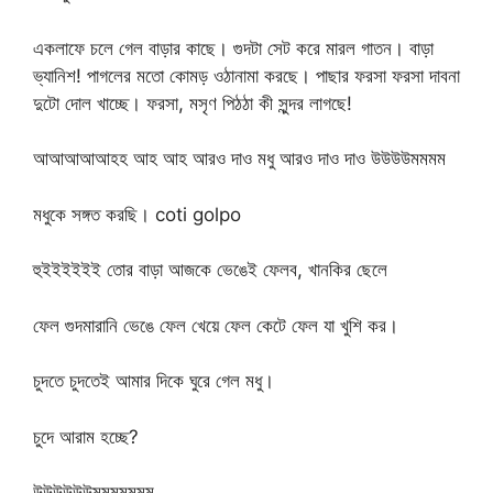
একলাফে চলে গেল বাড়ার কাছে। গুদটা সেট করে মারল গাতন। বাড়া
ভ্যানিশ! পাগলের মতো কোমড় ওঠানামা করছে। পাছার ফরসা ফরসা দাবনা
দুটো দোল খাচ্ছে। ফরসা, মসৃণ পিঠঠা কী সুন্দর লাগছে!
আআআআআহহ আহ আহ আরও দাও মধু আরও দাও দাও উউউউমমমম
মধুকে সঙ্গত করছি। coti golpo
হুইইইইইই তোর বাড়া আজকে ভেঙেই ফেলব, খানকির ছেলে
ফেল গুদমারানি ভেঙে ফেল খেয়ে ফেল কেটে ফেল যা খুশি কর।
চুদতে চুদতেই আমার দিকে ঘুরে গেল মধু।
চুদে আরাম হচ্ছে?
উউউউউউমমমমমমম