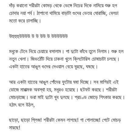
দাঁড় করানো শরীরটা কোমড় থেকে ভেঙ্গে নিচের দিকে নামিয়ে শুরু হল
চোদার নয়া পর্ব। ঠাপানো থামিয়ে বাড়াটা গুদের ভেতর ঘোরাচ্ছি, বেলচা
মতো করে চালাচ্ছি।
উহুহুহুউউউউ উ উ উউ উ উউউউউউ
মধুকে টেনে নিয়ে চেয়ারে বসালাম। পা দুটো কাঁধে তুলে নিলাম। শুরু হল
নতুন খেলা। জিভঠোঁট দিয়ে ঢাকনা খুলে ক্লিটোরিস চোষাচাটা চলছে।
একটা হাতের আঙুল গুদের দেওয়াল বেয়ে ঘুরছে, ঘষছে।
আর একটা হাতের আঙুল পোঁদের ফুটোয় ঘষা দিচ্ছে। সব মাগিরই এই
ডোজে মারাত্মক অবস্থা হয়, মধুরও হয়েছে। ছটফট করছে। শরীরটা
মোচড়াচ্ছে। ভরা মাই দুটো খুব দুলছে। প্রচণ্ড জোড়ে শিৎকার করছে।
হঠাৎ বলে উঠল,
ছাড়ো, ছাড়ো প্লিজ! শরীরটা কেমন লাগছে! গা গোলাচ্ছে! পেটে মোচড়
মারছে!