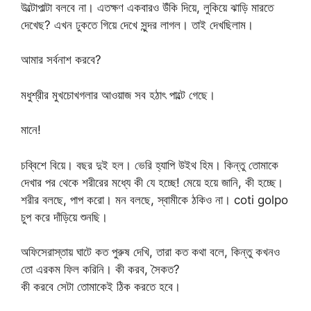
উল্টোপাল্টা বলবে না। এতক্ষণ একবারও উঁকি দিয়ে, লুকিয়ে ঝাড়ি মারতে
দেখেছ? এখন ঢুকতে গিয়ে দেখে সুন্দর লাগল। তাই দেখছিলাম।
আমার সর্বনাশ করবে?
মধুশ্রীর মুখচোখগলার আওয়াজ সব হঠাৎ পাল্টে গেছে।
মানে!
চব্বিশে বিয়ে। বছর দুই হল। ভেরি হ্যাপি উইথ হিম। কিন্তু তোমাকে
দেখার পর থেকে শরীরের মধ্যে কী যে হচ্ছে! মেয়ে হয়ে জানি, কী হচ্ছে।
শরীর বলছে, পাপ করো। মন বলছে, স্বামীকে ঠকিও না। coti golpo
চুপ করে দাঁড়িয়ে শুনছি।
অফিসেরাস্তায় ঘাটে কত পুরুষ দেখি, তারা কত কথা বলে, কিন্তু কখনও
তো এরকম ফিল করিনি। কী করব, সৈকত?
কী করবে সেটা তোমাকেই ঠিক করতে হবে।