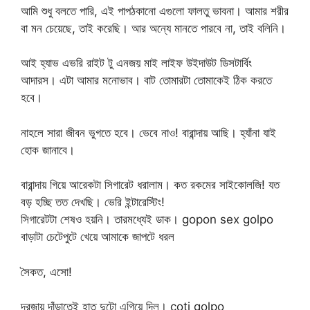
আমি শুধু বলতে পারি, এই পাপঠকানো এগুলো ফালতু ভাবনা। আমার শরীর
বা মন চেয়েছে, তাই করেছি। আর অন্যে মানতে পারবে না, তাই বলিনি।
আই হ্যাভ এভরি রাইট টু এনজয় মাই লাইফ উইদাউট ডিসটার্বিং
আদারস। এটা আমার মনোভাব। বাট তোমারটা তোমাকেই ঠিক করতে
হবে।
নাহলে সারা জীবন ভুগতে হবে। ভেবে নাও! বারান্দায় আছি। হ্যাঁনা যাই
হোক জানাবে।
বারান্দায় গিয়ে আরেকটা সিগারেট ধরালাম। কত রকমের সাইকোলজি! যত
বড় হচ্ছি তত দেখছি। ভেরি ইন্টারেস্টিং!
সিগারেটটা শেষও হয়নি। তারমধ্যেই ডাক। gopon sex golpo
বাড়াটা চেটেপুটে খেয়ে আমাকে জাপটে ধরল
সৈকত, এসো!
দরজায় দাঁড়াতেই হাত দুটো এগিয়ে দিল। coti golpo