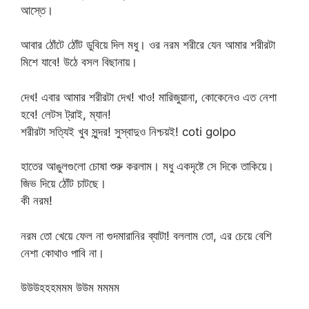
আস্তে।
আবার ঠোঁটে ঠোঁট ডুবিয়ে দিল মধু। ওর নরম শরীরে যেন আমার শরীরটা
মিশে যাবে! উঠে বসল বিছানায়।
দেখ! এবার আমার শরীরটা দেখ! খাও! মারিজুয়ানা, কোকেনেও এত নেশা
হবে! লেটস ট্রাই, ম্যান!
শরীরটা সত্যিই খুব সুন্দর! সুস্বাদুও নিশ্চয়ই! coti golpo
হাতের আঙুলগুলো চোষা শুরু করলাম। মধু একদৃষ্টে সে দিকে তাকিয়ে।
জিভ দিয়ে ঠোঁট চাটছে।
কী নরম!
নরম তো খেয়ে ফেল না গুদমারানির ব্যাটা! বললাম তো, এর চেয়ে বেশি
নেশা কোথাও পাবি না।
উউউহহহমমম উউম মমমম