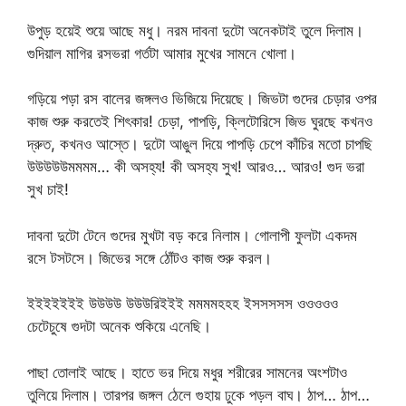
উপুড় হয়েই শুয়ে আছে মধু। নরম দাবনা দুটো অনেকটাই তুলে দিলাম।
গুদিয়াল মাগির রসভরা গর্তটা আমার মুখের সামনে খোলা।
গড়িয়ে পড়া রস বালের জঙ্গলও ভিজিয়ে দিয়েছে। জিভটা গুদের চেড়ার ওপর
কাজ শুরু করতেই শিৎকার! চেড়া, পাপড়ি, ক্লিটোরিসে জিভ ঘুরছে কখনও
দ্রুত, কখনও আস্তে। দুটো আঙুল দিয়ে পাপড়ি চেপে কাঁচির মতো চাপছি
উউউউউমমমম… কী অসহ্য! কী অসহ্য সুখ! আরও… আরও! গুদ ভরা
সুখ চাই!
দাবনা দুটো টেনে গুদের মুখটা বড় করে নিলাম। গোলাপী ফুলটা একদম
রসে টসটসে। জিভের সঙ্গে ঠোঁটও কাজ শুরু করল।
ইইইইইইই উউউউ উউউরিইইই মমমমহহহ ইসসসসস ওওওওও
চেটেচুষে গুদটা অনেক শুকিয়ে এনেছি।
পাছা তোলাই আছে। হাতে ভর দিয়ে মধুর শরীরের সামনের অংশটাও
তুলিয়ে দিলাম। তারপর জঙ্গল ঠেলে গুহায় ঢুকে পড়ল বাঘ। ঠাপ… ঠাপ…