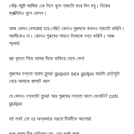
গেঞ্জি প্যান্ট জাঙ্গিয়া এক টানে খুলে ন্যাংটো করে দিল মধু। নিজের
ম্যাক্সিটাও খুলে ফেলল।
আজ কেমন বেপরোয়া হয়ে গেছি! কোনও পুরুষকে কখনও ন্যাংটো করিনি।
স্বামীকেও না। কোনও পুরুষের সামনে নিজেকে নগ্ন করিনি। আজ
প্রথম!
ব্রা খুলতে গিয়ে আমার দিকে তাকিয়ে থেমে গেল!
পুরুষের নগ্নতা অ্যাত সুন্দর! gopon sex golpo বাড়াটা চেটেপুটে
খেয়ে আমাকে জাপটে ধরল
যে কোনও নগ্নতাই সুন্দর! আর পুরুষের নগ্নতা আগে দেখোনি? coti
golpo
না! সবই তো হয় অন্ধকারে নয়তো টিমটিমে আলোয়!
মধুর গলায় ঠিক অভিমান নয়, যেন কপট রাগ!