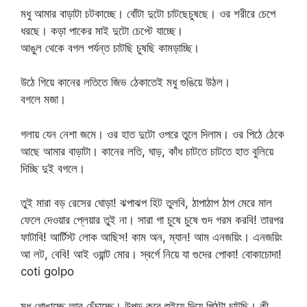
মধু আমার বাড়াটা চটকাচ্ছে। বোঁটা দুটো চাটছেচুষছে। ওর শরীরে চেপে
ধরছে। কড়া পাকের মাই দুটো চেপ্টে যাচ্ছে।
আঙুল থেকে বগল পর্যন্ত চাটছি চুষছি কামড়াচ্ছি।
উঠে গিয়ে কানের লতিতে জিভ ঠেকাতেই মধু গুঙিয়ে উঠল।
বগলে মজা।
গলায় যেন নেশা জমে। ওর হাত দুটো ওপরে তুলে দিলাম। ওর পিঠে ঠেকে
আছে আমার বাড়াটা। কানের লতি, ঘাড়, কাঁধ চাটতে চাটতে হাত বুলিয়ে
দিচ্ছি দুই বগলে।
তুই মারা বড় রেসের ঘোড়া! ঝপাঝপ হিট তুলবি, ঠাপাঠাপ ঠাপ মেরে মাল
ফেলে দেওয়ার প্লেয়ার তুই না। সারা গা চুষে চুষে গুদ গরম করবি! তারপর
ফাটাবি! আর্টিস্ট লোক আছিস! কাম অন, ম্যান! আম এনজয়িং। এনজয়িং
আ লট, বেবি! আই ওয়ান্ট মোর। স্বর্গে নিয়ে যা গুদের পোকা! বোকাচোদা!
coti golpo
মধু গোঙাচ্ছে আর চেঁচাচ্ছে। উপুড় করে শুইয়ে দিয়ে পিঠটা চাটছি। কী