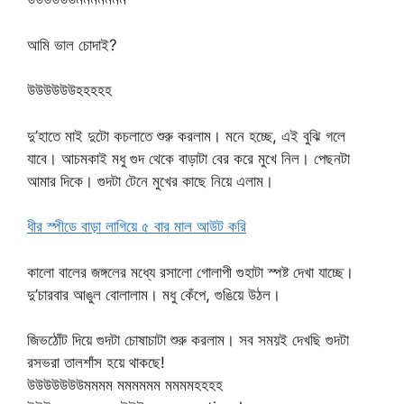
আমি ভাল চোদাই?
উউউউউউহহহহহ
দু’হাতে মাই দুটো কচলাতে শুরু করলাম। মনে হচ্ছে, এই বুঝি গলে
যাবে। আচমকাই মধু গুদ থেকে বাড়াটা বের করে মুখে নিল। পেছনটা
আমার দিকে। গুদটা টেনে মুখের কাছে নিয়ে এলাম।
ধীর স্পীডে বাড়া লাগিয়ে ৫ বার মাল আউট করি
কালো বালের জঙ্গলের মধ্যে রসালো গোলাপী গুহাটা স্পষ্ট দেখা যাচ্ছে।
দু’চারবার আঙুল বোলালাম। মধু কেঁপে, গুঙিয়ে উঠল।
জিভঠোঁট দিয়ে গুদটা চোষাচাটা শুরু করলাম। সব সময়ই দেখছি গুদটা
রসভরা তালশাঁস হয়ে থাকছে!
উউউউউউউমমমম মমমমমম মমমমহহহহ