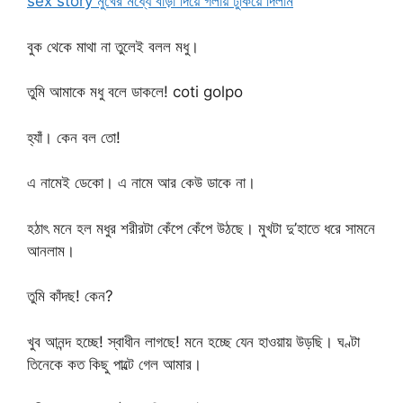
sex story মুখের মধ্যে বাড়া দিয়ে গলায় ঢুকিয়ে দিলাম
বুক থেকে মাথা না তুলেই বলল মধু।
তুমি আমাকে মধু বলে ডাকলে! coti golpo
হ্যাঁ। কেন বল তো!
এ নামেই ডেকো। এ নামে আর কেউ ডাকে না।
হঠাৎ মনে হল মধুর শরীরটা কেঁপে কেঁপে উঠছে। মুখটা দু’হাতে ধরে সামনে
আনলাম।
তুমি কাঁদছ! কেন?
খুব আনন্দ হচ্ছে! স্বাধীন লাগছে! মনে হচ্ছে যেন হাওয়ায় উড়ছি। ঘণ্টা
তিনেকে কত কিছু পাল্টে গেল আমার।