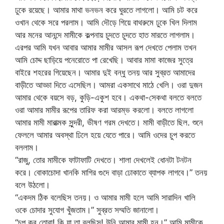
ঢুকে রয়েছে। আমার মাথা ভনভন করে ঘুরতে লাগলো। আমি চট করে
ওখান থেকে সরে পরলাম। আমি দৌড়ে গিয়ে বাথরুমে ঢুকে খিল দিলাম
আর মনের আনন্দে মামীকে কল্পনায় চুদতে চুদতে হাত মারতে লাগলাম।
এরপর আমি যখন আবার আমার মামীর আসল রূপ দেখতে পেলাম তখন
আমি চোদ্দ ছাড়িয়ে পনেরোতে পা রেখেছি। আবার মামা কাজের সুত্রে
বাইরে শহরের গিয়েছেন। আমার দুই বন্ধু তনয় আর সুব্রত আমাদের
বাড়ীতে আড্ডা দিতে এসেছিল। আমরা একসাথে মাঠে খেলি। ওরা দুজন
আমার থেকে বয়সে বড়, কুড়ি-একুশ হবে। একথা-সেকথা বলতে বলতে
ওরা আমার মামীর রূপের তারিফ করা আরম্ভ করলো। বলতে লাগলো
আমার মামী মারাত্মক সুন্দরী, ভীষণ গরম দেখতে। মামী বাড়ীতে ছিল. শুনে
ফেললে আমার অবস্থা ঢিলে হয়ে যেতে পারে। আমি ওদের চুপ করতে
বললাম।
“রাজু, তোর মামীকে ফাটাফাটি দেখতে। শালা দেখলেই ধোনটা টনটন
করে। বোকাচোদা খানকি মাগির গুদে বাড়া ঢোকাতে ব্যাপক লাগবে।” তনয়
বলে উঠলো।
“একদম ঠিক বলেছিস তনয়। ও আমার মামী হলে আমি সারাদিন খালি
ওকে চোদার সুযোগ খুঁজতাম।” সুব্রত সম্মতি জানালো।
“চুপ কর তোরা! কি যা তা বলছিস! উনি আমার মামী হন।” আমি মামীকে