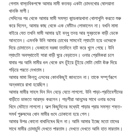
গেলাম বাস্তবিকপক্ষে আমার মামী কতবড় একটা চোদনখোর ষোলয়ানা
খানকি মাগী।
সেদিনের পর থেকে আমার মামী সমস্ত কান্ডকারখানা খোলাখুলি করতে শুরু
করে দিলেন, আমার কাছ থেকে এক ফোঁটাও লোকালেন না। যখনি মামা
বাইরে যেত তখনি মামী আমার দুই বন্ধু তনয় আর সুব্রতকে বাড়ী ডেকে
আনতেন। এমনকি উনি আমার চোখের সামনেই ল্যাংটো হয়ে ওদেরকে
দিয়ে চোদাতেন। ভেজানো দরজা ততদিনে হাট করে খুলে গেছে। উনি
ল্যাংটো অবস্থাতেই সারা বাড়ী ঘুরে বেড়াতেন। ওনার প্রেমিকরা চলে
যাবার পর আমি মামীর গুদ থেকে রস চুঁইয়ে চুঁইয়ে মোটা মোটা ঊরু দিয়ে
গড়িয়ে পরতে দেখতাম।
আমার মামা কিন্তু এসবের কোনকিছুই জানতেন না। তাকে সম্পূর্ণরূপে
অন্ধকারে রাখা হয়েছিল।
আমার মামীর সাহস দিন দিন বেড়ে যেতে লাগলো. উনি পাড়া-প্রতিবেশীদের
বাড়ীতে ডাকতে আরম্ভ করলেন। পড়শীরা আনন্দের সাথে ওনার গুদের
খিদে মেটাতে লাগলো। অল্প কিছুদিনের মধ্যেই পাড়ার প্রায় সমস্ত শক্ত-
সমর্থ পুরুষদের ধোন মামীর গুদে ঢোকানো হয়ে গেল।
আমার উপর কোনো বাধানিষেধ ছিল না। আমি আমার ইচ্ছে মতো তাদের
সাথে মামীর চোদাচুদি দেখতে পারতাম। দেখতে দেখতে আমি হাত মারতাম।