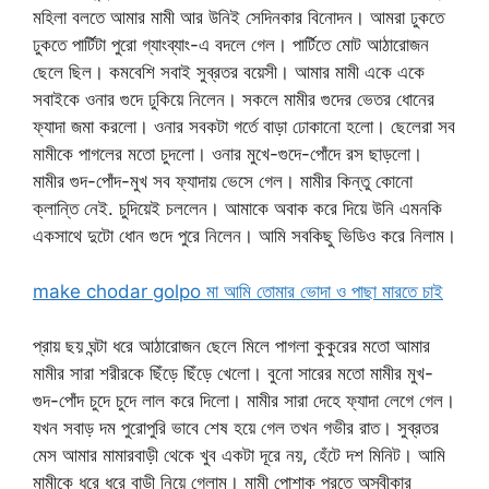
মহিলা বলতে আমার মামী আর উনিই সেদিনকার বিনোদন। আমরা ঢুকতে
ঢুকতে পার্টিটা পুরো গ্যাংব্যাং-এ বদলে গেল। পার্টিতে মোট আঠারোজন
ছেলে ছিল। কমবেশি সবাই সুব্রতর বয়েসী। আমার মামী একে একে
সবাইকে ওনার গুদে ঢুকিয়ে নিলেন। সকলে মামীর গুদের ভেতর ধোনের
ফ্যাদা জমা করলো। ওনার সবকটা গর্তে বাড়া ঢোকানো হলো। ছেলেরা সব
মামীকে পাগলের মতো চুদলো। ওনার মুখে-গুদে-পোঁদে রস ছাড়লো।
মামীর গুদ-পোঁদ-মুখ সব ফ্যাদায় ভেসে গেল। মামীর কিন্তু কোনো
ক্লান্তি নেই. চুদিয়েই চললেন। আমাকে অবাক করে দিয়ে উনি এমনকি
একসাথে দুটো ধোন গুদে পুরে নিলেন। আমি সবকিছু ভিডিও করে নিলাম।
make chodar golpo মা আমি তোমার ভোদা ও পাছা মারতে চাই
প্রায় ছয় ঘন্টা ধরে আঠারোজন ছেলে মিলে পাগলা কুকুরের মতো আমার
মামীর সারা শরীরকে ছিঁড়ে ছিঁড়ে খেলো। বুনো সারের মতো মামীর মুখ-
গুদ-পোঁদ চুদে চুদে লাল করে দিলো। মামীর সারা দেহে ফ্যাদা লেগে গেল।
যখন সবাড় দম পুরোপুরি ভাবে শেষ হয়ে গেল তখন গভীর রাত। সুব্রতর
মেস আমার মামারবাড়ী থেকে খুব একটা দূরে নয়, হেঁটে দশ মিনিট। আমি
মামীকে ধরে ধরে বাড়ী নিয়ে গেলাম। মামী পোশাক পরতে অস্বীকার