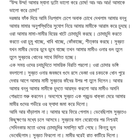
“উম্ম উম্ম! আমার ম্যানা দুটো ভালো করে চোষ! আঃ আঃ আঃ! আমাকে
ভালো করে চোদ!”
দরজার ফাঁক দিয়ে আমি নিঃশ্বাস চেপে অবাক চোখে দেখলাম আমার বন্ধু
আমার মামার অনুপস্থিতির সুযোগ নিয়ে আমার মামীকে আরাম করে চুদছে।
ওরা আমার মামা-মামীর বিয়ের খাটে চোদাচুদি করছে। চোদাচুদি করতে
করতে ওরা চুমু খাচ্ছে, খাবি খাচ্ছে, কোঁকাচ্ছে, শীত্কার করছে। সুব্রত
যখন মামীর ভেতর ডুবে ডুবে যাচ্ছে তখন আমার মামীও ওনার গুদ তুলে
তুলে সুব্রতর ধোনের সাথে মিলিত হচ্ছে।
এক সময় ওদের চদাচুদিতে সাময়িক বিরতি পরলো। ওরা চোদার ভঙ্গি
বদলালো। সুব্রত ওনার জবজবে গুদে রসে ভেজা ওর চকচকে ধোন পুরে
দেবার আগে আমার মামী সুব্রতর কাঁধের উপর পা তুলে দিলেন। আবার
আমার বন্ধু আমার মামীকে চুদতে আরম্ভ করলো আর মামীও অমনি
গোঙাতে শুরু করলেন। অবশেষে সুব্রত এক প্রচন্ড ধাক্কা মেরে আমার
মামীর গুদের গভীরে ওর ফ্যাদা জমা করে দিলো।
আমি আর দাঁড়ালাম না। আমার ঘরে ফিরে গেলাম। ভেবেছিলাম সুব্রতও
কিছুক্ষণের মধ্যে চলে আসবে। সুব্রতর মাল বেরোনোর পর নিশ্চয়ই
সেদিনকার মতো ওদের চোদাচুদির সমাপ্তি ঘটে গেছে। কিন্তু ভুল
ভেবেছিলাম। সুব্রত ফিরলো না। মামীর ঘরেই রাত কাটিয়ে দিলো।