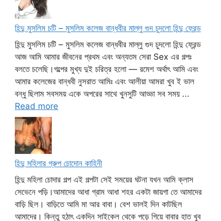
হিন্দু মুসলিম চটি – মুসলিম কলেজ বান্ধবীর মাল্লু গুদ চুদলো হিন্দু ফ্রেন্ড
হিন্দু মুসলিম চটি – মুসলিম কলেজ বান্ধবীর মাল্লু গুদ চুদলো হিন্দু ফ্রেন্ড
আজ আমি আমার জীবনের প্রথম এবং অন্যতম সেরা Sex এর গল্পঃ
বলতে চলেছি।গল্পের মুখ্য দুই চরিত্র হলো — রমেশ অর্থাৎ আমি এবং
আমার কলেজের বান্ধবী নুসরাত আমিঃ এবং আলীয়া আমরা খুব ই ভাল
বন্ধু ছিলাম সবসময় একে অপরের সাথে খুনসুটি আড্ডা সব সময় ...
Read more
হিন্দু মহিলার গ্রুপ চোদোন কাহিনী
হিন্দু মহিলা চোদার গল্প এই গল্পটা সেই সময়ের ঘটনা যখন আমি ক্লাস
সেভেনে পড়ি।আমাদের আধা গ্রাম আধা শহর একটা জায়গা তে আমাদের
বাড়ি ছিল। বাড়িতে আমি মা আর বাবা। বেশ ভালই দিন কাটছিল
আমাদের। কিন্তু হঠাৎ একদিন সাইকেল থেকে পড়ে গিয়ে বাবার হাত খুব