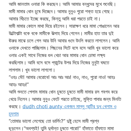
আমি জানতাম ওনারা কি করছেন। আমি আমার বন্ধুদের মুখে শুনেছি।
মামী মামার ধোন চুষে দিচ্ছেন। আমার নুনুও পুরো শক্ত হয়ে গেছে।
আমার খিঁচতে ইচ্ছে করছে, কিন্তু আমি ধরা পরতে চাই না।
মামী মামার কোলে মাথা দিয়ে রইলেন। সারাক্ষণ ধরে মামা গোঙালেন আর
উল্টোপাল্টা বকে বকে মামীকে উত্সাহ দিয়ে গেলেন। মামীর হাত তার দুই
ঊরুর মাঝে চলে গেল আর উনি আবার গুদে উংলি করতে লাগলেন। আমি
ওনাকে দেখতে পাচ্ছিলাম। পিছনের সিটে বসে বসে আমি খুব ভালো করে
ওনার একই সাথে নিজের গুদ খেচা আর মামার ধোন চোষা লক্ষ্য
করছিলাম। আমি বসে বসে প্যান্টের উপর দিয়ে নিজের নুনুটা ঘষতে
লাগলাম। খুব ভালো লাগলো।
“ওহঃ মৌ! আমার বেরোবে! আঃ আঃ আঃ! নাও, নাও, পুরো নাও! আহঃ
আহঃ আহঃ!”
আমি শুনতে পেলাম মামার ধোন চুষতে চুষতে মামী মামার রস গবগব করে
খেয়ে নিলেন। আমার নুনুও ফেটে পরতে চাইছে, মুক্তি পাবার জন্য মিনতি
করছে।
dudh choti aunty একজন মাল্লু আন্টির দুধ খেলাম ও
চুদলাম
“তোমার ভালো লেগেছে তো ডার্লিং?” দুষ্টু হেসে মামী প্রশ্ন
ছুড়লেন।“অবশ্যই! তুমি দুর্দান্ত চুষতে পারো!” হাঁফাতে হাঁফাতে মামা