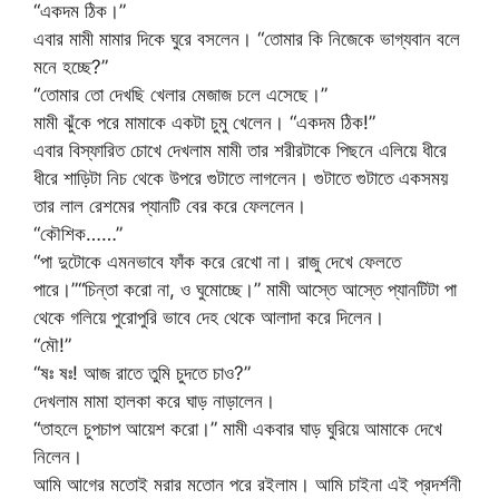
“একদম ঠিক।”
এবার মামী মামার দিকে ঘুরে বসলেন। “তোমার কি নিজেকে ভাগ্যবান বলে
মনে হচ্ছে?”
“তোমার তো দেখছি খেলার মেজাজ চলে এসেছে।”
মামী ঝুঁকে পরে মামাকে একটা চুমু খেলেন। “একদম ঠিক!”
এবার বিস্ফারিত চোখে দেখলাম মামী তার শরীরটাকে পিছনে এলিয়ে ধীরে
ধীরে শাড়িটা নিচ থেকে উপরে গুটাতে লাগলেন। গুটাতে গুটাতে একসময়
তার লাল রেশমের প্যানটি বের করে ফেললেন।
“কৌশিক……”
“পা দুটোকে এমনভাবে ফাঁক করে রেখো না। রাজু দেখে ফেলতে
পারে।”“চিন্তা করো না, ও ঘুমোচ্ছে।” মামী আস্তে আস্তে প্যানটিটা পা
থেকে গলিয়ে পুরোপুরি ভাবে দেহ থেকে আলাদা করে দিলেন।
“মৌ!”
“ষঃ ষঃ! আজ রাতে তুমি চুদতে চাও?”
দেখলাম মামা হালকা করে ঘাড় নাড়ালেন।
“তাহলে চুপচাপ আয়েশ করো।” মামী একবার ঘাড় ঘুরিয়ে আমাকে দেখে
নিলেন।
আমি আগের মতোই মরার মতোন পরে রইলাম। আমি চাইনা এই প্রদর্শনী