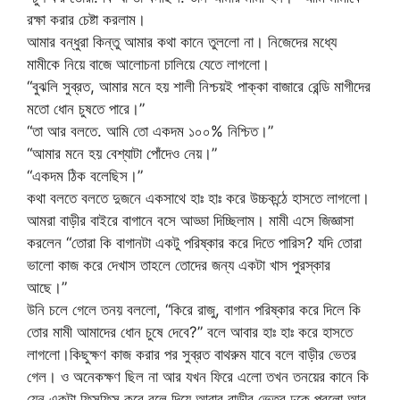
রক্ষা করার চেষ্টা করলাম।
আমার বন্ধুরা কিন্তু আমার কথা কানে তুললো না। নিজেদের মধ্যে
মামীকে নিয়ে বাজে আলোচনা চালিয়ে যেতে লাগলো।
“বুঝলি সুব্রত, আমার মনে হয় শালী নিশ্চয়ই পাক্কা বাজারে রেন্ডি মাগীদের
মতো ধোন চুষতে পারে।”
“তা আর বলতে. আমি তো একদম ১০০% নিশ্চিত।”
“আমার মনে হয় বেশ্যাটা পোঁদেও নেয়।”
“একদম ঠিক বলেছিস।”
কথা বলতে বলতে দুজনে একসাথে হাঃ হাঃ করে উচ্চকন্ঠে হাসতে লাগলো।
আমরা বাড়ীর বাইরে বাগানে বসে আড্ডা দিচ্ছিলাম। মামী এসে জিজ্ঞাসা
করলেন “তোরা কি বাগানটা একটু পরিষ্কার করে দিতে পারিস? যদি তোরা
ভালো কাজ করে দেখাস তাহলে তোদের জন্য একটা খাস পুরস্কার
আছে।”
উনি চলে গেলে তনয় বললো, “কিরে রাজু, বাগান পরিষ্কার করে দিলে কি
তোর মামী আমাদের ধোন চুষে দেবে?” বলে আবার হাঃ হাঃ করে হাসতে
লাগলো।কিছুক্ষণ কাজ করার পর সুব্রত বাথরুম যাবে বলে বাড়ীর ভেতর
গেল। ও অনেকক্ষণ ছিল না আর যখন ফিরে এলো তখন তনয়ের কানে কি
যেন একটা ফিসফিস করে বলে দিয়ে আবার বাড়ীর ভেতর ঢুকে পরলো আর