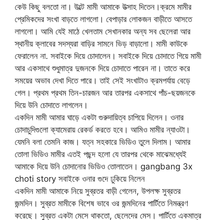
কেউ কিছু বলতো না। উল্টে মামী আমাকে উত্সাহ দিতেন।ক্রমে মামীর
প্রেমিকদের সংখা বাড়তে লাগলো। বেপাড়ার লোকজন বাড়ীতে আসতে
লাগলো। আমি যেই মাঠে খেলতাম সেখানকার অন্য সব ছেলেরা আর
স্থানীয় ক্লাবের সদস্যরা বাড়ির সামনে ভিড় বাড়ালো। মামী কাউকে
ফেরালেন না. সবাইকে দিয়ে চোদালেন। সবাইকে দিয়ে চোদাতে গিয়ে মামী
আর একসাথে শুধুমাত্র দুজনকে দিয়ে চোদাতে পারেন না। তাতে করে
সময়ের অভাব দেখা দিতে পারে। তাই সেই সংখাটাও ক্রমপর্যায় বেড়ে
গেল। প্রথম প্রথম তিন-চারজন আর তারপর একসাথে পাঁচ-ছয়জনকে
দিয়ে উনি চোদাতে লাগলেন।
একদিন মামী আমার ঘাড়ে একটা গুরুদায়িত্ব চাপিয়ে দিলেন। ওনার
চোদাচুদিগুলো ক্যামেরায় রেকর্ড করতে হবে। আমিও মামীর ন্যাওটা।
যেমনি বলা তেমনি কাজ। যত্ন সহকারে ভিডিও তুলে দিলাম। আমার
তোলা ভিডিও মামীর এতই পছন্দ হলো যে তারপর থেকে মাঝেমধ্যেই
আমাকে দিয়ে উনি চোদানোর ভিডিও তোলাতেন। gangbang 3x
choti story সবাইকে ওনার গুদে ঢুকিয়ে নিলেন
একদিন মামী আমাকে নিয়ে সুব্রতর বাড়ী গেলেন, উপলক্ষ সুব্রতর
জন্মদিন। সুব্রত মামীকে বিশেষ ভাবে ওর জন্মদিনের পার্টিতে নিমন্ত্রণ
করেছে। সুব্রত একটা মেসে থাকতো, ছেলেদের মেস। পার্টিতে একমাত্র