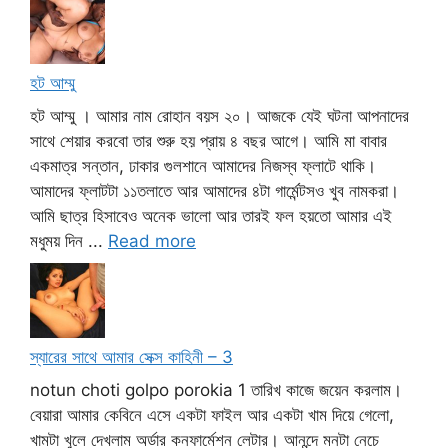
হট আম্মু
হট আম্মু । আমার নাম রোহান বয়স ২০। আজকে যেই ঘটনা আপনাদের
সাথে শেয়ার করবো তার শুরু হয় প্রায় ৪ বছর আগে। আমি মা বাবার
একমাত্র সন্তান, ঢাকার গুলশানে আমাদের নিজস্ব ফ্লাটে থাকি।
আমাদের ফ্লাটটা ১১তলাতে আর আমাদের ৪টা গার্মেন্টসও খুব নামকরা।
আমি ছাত্র হিসাবেও অনেক ভালো আর তারই ফল হয়তো আমার এই
মধুময় দিন ...
Read more
স্যারের সাথে আমার সেক্স কাহিনী – 3
notun choti golpo porokia 1 তারিখ কাজে জয়েন করলাম।
বেয়ারা আমার কেবিনে এসে একটা ফাইল আর একটা খাম দিয়ে গেলো,
খামটা খুলে দেখলাম অর্ডার কনফার্মেশন লেটার। আনন্দে মনটা নেচে