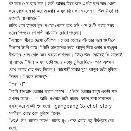
চট করে শেষ হয়ে যাক। মামী আবার ফিরে বসে একটা হাত তার খোলা
গুদে রেখে হালকা করে একবার আঙ্গুল দিয়ে গুদ ঘষলেন। “উহঃ উহঃ! কি
ভালোই না লাগছে!”
মামীর গুদে হালকা চুল দেখতে পেলাম আর উনি গুদে উংলি করার সময়
গুদের ভিতরের গোলাপী আভাটাও চোখে পরলো।
“আমাকে খিঁচতে দেখো কৌশিক। দেখো তোমার বউ তার গরম গুদটাকে
কিভাবে উংলি করে।” উনি ডানহাতের দুটো আঙ্গুল দিয়ে ওনার ভগাঙ্কুর
ধীরভাবে গোল গোল করে ঘষতে লাগলেন। “উহঃ উহঃ! সত্যিই কি ভালোই
না লাগছে!” উনি আঙ্গুল দুটো গুদের মধ্যে ঢুকিয়ে দিলেন আর অল্পক্ষণ
রেখে আবার বের করে নিলেন। “চাখো!” মামার মুখে আঙ্গুল দুটো ঢুকিয়ে
দিলেন। “কেমন লাগছে?”
“ম্ম্মম্ম্ম!”
“আমি জানতাম তোমার ভালো লাগবে। এইবার তোমার জন্য একটা খাস
উপহার আছে……” আমি দেখলাম মামী মামার কোলে মাথা নামালেন।
ফ্যাস্ করে একটা শব্দ হলো। gangbang 3x choti story
সবাইকে ওনার গুদে ঢুকিয়ে নিলেন
“ওহঃ! মৌ! চোষো! আহঃ!” মামার মুখ থেকে একটা বড় দীর্ঘশ্বাস বের
হলো.