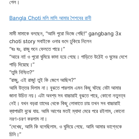
গেল।
Bangla Choti মলি মাসি আমার শৈশবের রানী
মামী মামাকে বলছেন, “আমি পুরো ভিজে গেছি!” gangbang 3x
choti story সবাইকে ওনার গুদে ঢুকিয়ে নিলেন
“ষঃ ষঃ, রাজু শুনে ফেলতে পারে।”
“আরে না! ও পুরো ঘুমিয়ে কাদা হয়ে গেছে। গাড়িতে উঠেই ও ঘুমের দেশে
পাড়ি দিয়েছে।”
“তুমি নিশ্চিত?”
“রাজু, এই রাজু! তুই কি জেগে আছিস?”
আমি উত্তর দিলাম না। বুঝতে পারলাম এমন কিছু ঘটছে যেটা আমার
জানা উচিত নয়। এটা অবশ্য সব বাচ্চারাই বুঝতে পারে, কোনো নতুনত্ব
নেই। যখন বড়রা তাদের থেকে কিছু লোকাতে চায় তখন সব বাচ্চারাই
ব্যাপারটা বুঝে যায়. আমি আগের মতই ম্যাদা মেরে পরে রইলাম, কোনো
নরণ-চরণ করলাম না।
“দেখেছ, আমি কি বলেছিলাম. ও ঘুমিয়ে গেছে. আমি আমার ভাগ্নেকে
চিনি।”