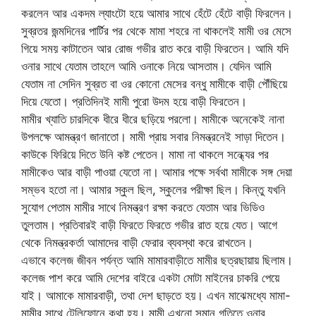
করলেন আর একদম ল্যাংটো হয়ে আমার সাথে হেঁটে হেঁটে বাড়ী ফিরলেন।
সুব্রতর জন্মদিনের পার্টির পর থেকে মামা শহরে না থাকলেই মামী ওর মেসে
গিয়ে সময় কাটাতেন আর রোজ গভীর রাত করে বাড়ী ফিরতেন। আমি যদি
ওনার সাথে যেতাম তাহলে আমি ওনাকে নিয়ে আসতাম। যেদিন আমি
যেতাম না সেদিন সুব্রত বা ওর কোনো মেসের বন্ধু মামীকে বাড়ী পৌঁছিয়ে
দিয়ে যেতো। প্রতিদিনই মামী পুরো উদম হয়ে বাড়ী ফিরতেন।
মামীর খ্যাতি চারদিকে ধীরে ধীরে ছড়িয়ে পরলো। মামীকে অনেকেই নানা
উপলক্ষে আমন্ত্রণ জানাতো। মামী প্রায় সবার নিমন্ত্রনেই সাড়া দিতেন।
কাউকে ফিরিয়ে দিতে উনি কষ্ট পেতেন। মামা না থাকলে সন্ধ্যের পর
মামীকেও আর বাড়ী পাওয়া যেতো না। আমার পক্ষে সর্বথা মামীকে সঙ্গ দেয়া
সম্ভব হতো না। আমার স্কুল ছিল, স্কুলের পরীক্ষা ছিল। কিন্তু যখনি
সুযোগ পেতাম মামীর সাথে নিমন্ত্রণ রক্ষা করতে যেতাম আর ভিডিও
তুলতাম। প্রতিবারই বাড়ী ফিরতে ফিরতে গভীর রাত হয়ে যেত। আগে
থেকে নিমন্ত্রকর্তা আমাদের বাড়ী ফেরার ব্যবস্থা করে রাখতেন।
এভাবে কলেজ জীবন পর্যন্ত আমি মামারবাড়ীতে মামীর ছত্রছায়ায় ছিলাম।
কলেজ পাশ করে আমি দেশের বাইরে একটা মোটা মাইনের চাকরি পেয়ে
যাই। আমাকে মামারবাড়ী, তথা দেশ ছাড়তে হয়। এখন মাঝেমধ্যে মামা-
মামীর সাথে টেলিফোনে কথা হয়। মামী এখনো সমান গতিতে ওনার