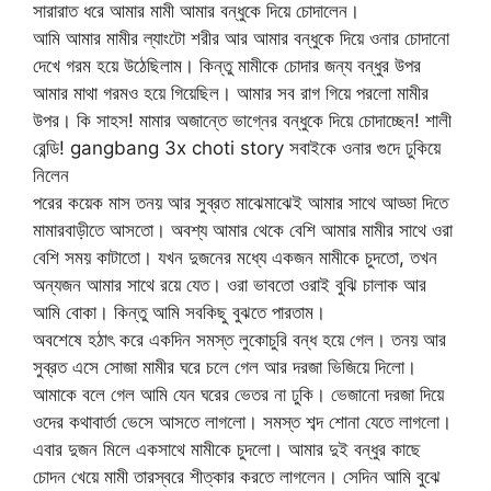
সারারাত ধরে আমার মামী আমার বন্ধুকে দিয়ে চোদালেন।
আমি আমার মামীর ল্যাংটো শরীর আর আমার বন্ধুকে দিয়ে ওনার চোদানো
দেখে গরম হয়ে উঠেছিলাম। কিন্তু মামীকে চোদার জন্য বন্ধুর উপর
আমার মাথা গরমও হয়ে গিয়েছিল। আমার সব রাগ গিয়ে পরলো মামীর
উপর। কি সাহস! মামার অজান্তে ভাগ্নের বন্ধুকে দিয়ে চোদাচ্ছেন! শালী
রেন্ডি! gangbang 3x choti story সবাইকে ওনার গুদে ঢুকিয়ে
নিলেন
পরের কয়েক মাস তনয় আর সুব্রত মাঝেমাঝেই আমার সাথে আড্ডা দিতে
মামারবাড়ীতে আসতো। অবশ্য আমার থেকে বেশি আমার মামীর সাথে ওরা
বেশি সময় কাটাতো। যখন দুজনের মধ্যে একজন মামীকে চুদতো, তখন
অন্যজন আমার সাথে রয়ে যেত। ওরা ভাবতো ওরাই বুঝি চালাক আর
আমি বোকা। কিন্তু আমি সবকিছু বুঝতে পারতাম।
অবশেষে হঠাৎ করে একদিন সমস্ত লুকোচুরি বন্ধ হয়ে গেল। তনয় আর
সুব্রত এসে সোজা মামীর ঘরে চলে গেল আর দরজা ভিজিয়ে দিলো।
আমাকে বলে গেল আমি যেন ঘরের ভেতর না ঢুকি। ভেজানো দরজা দিয়ে
ওদের কথাবার্তা ভেসে আসতে লাগলো। সমস্ত শব্দ শোনা যেতে লাগলো।
এবার দুজন মিলে একসাথে মামীকে চুদলো। আমার দুই বন্ধুর কাছে
চোদন খেয়ে মামী তারস্বরে শীত্কার করতে লাগলেন। সেদিন আমি বুঝে