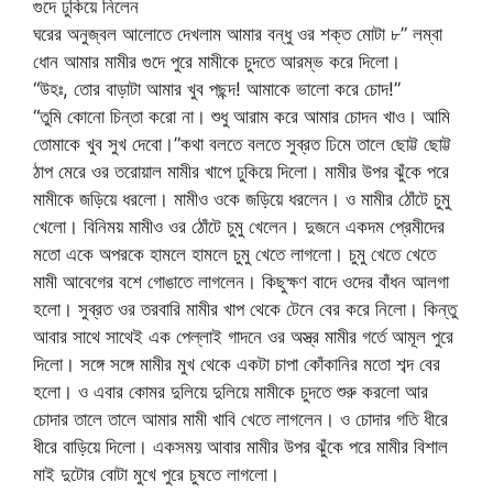
গুদে ঢুকিয়ে নিলেন
ঘরের অনুজ্বল আলোতে দেখলাম আমার বন্ধু ওর শক্ত মোটা ৮” লম্বা
ধোন আমার মামীর গুদে পুরে মামীকে চুদতে আরম্ভ করে দিলো।
“উহঃ, তোর বাড়াটা আমার খুব পছন্দ! আমাকে ভালো করে চোদ!”
“তুমি কোনো চিন্তা করো না। শুধু আরাম করে আমার চোদন খাও। আমি
তোমাকে খুব সুখ দেবো।”কথা বলতে বলতে সুব্রত ঢিমে তালে ছোট্ট ছোট্ট
ঠাপ মেরে ওর তরোয়াল মামীর খাপে ঢুকিয়ে দিলো। মামীর উপর ঝুঁকে পরে
মামীকে জড়িয়ে ধরলো। মামীও ওকে জড়িয়ে ধরলেন। ও মামীর ঠোঁটে চুমু
খেলো। বিনিময় মামীও ওর ঠোঁটে চুমু খেলেন। দুজনে একদম প্রেমীদের
মতো একে অপরকে হামলে হামলে চুমু খেতে লাগলো। চুমু খেতে খেতে
মামী আবেগের বশে গোঙাতে লাগলেন। কিছুক্ষণ বাদে ওদের বাঁধন আলগা
হলো। সুব্রত ওর তরবারি মামীর খাপ থেকে টেনে বের করে নিলো। কিন্তু
আবার সাথে সাথেই এক পেল্লাই গাদনে ওর অস্ত্র মামীর গর্তে আমূল পুরে
দিলো। সঙ্গে সঙ্গে মামীর মুখ থেকে একটা চাপা কোঁকানির মতো শব্দ বের
হলো। ও এবার কোমর দুলিয়ে দুলিয়ে মামীকে চুদতে শুরু করলো আর
চোদার তালে তালে আমার মামী খাবি খেতে লাগলেন। ও চোদার গতি ধীরে
ধীরে বাড়িয়ে দিলো। একসময় আবার মামীর উপর ঝুঁকে পরে মামীর বিশাল
মাই দুটোর বোটা মুখে পুরে চুষতে লাগলো।