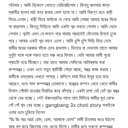
শনিবার। আমি বিকেলে খেলতে বেরিয়েছিলাম। কিন্তু জলসার জন্য
স্থানীয় ক্লাব মাঠ বন্ধ রাখায় খেলা হলো না। আমি বিষণ্ণ মনে বাড়ী
ফিরে এলাম। বাড়ী ফিরে কাউকে না পেয়ে আমি সোজা আমার ঘরের দিকে
পা বাড়ালাম। কিন্তু সিড়িতে আমি একটা শব্দ শুনতে পেলাম। আমি থেমে
গেলাম। শব্দটা এমন যে শুনলে পরে মাথায় প্রথমেই যৌনতার চিন্তা ঢুকে
পরে। আবার একই শব্দ কানে এলো। আমি চুপি চুপি সিড়ি দিয়ে নেমে
মামীর ঘরের দরজার ফাঁকে চোখ রাখলাম। ভিতরে যা দেখলাম তাতে আমার
নুনুটা সঙ্গে সঙ্গে শক্ত হতে শুরু করে দিলাম। দেখি আমার মামী পুরো
ল্যাংটো হয়ে খিঁচ্ছেন। তার হাতে আমার সেদিনের আবিষ্কার করা
কম্পযন্ত্র। এখন ওতে নতুন ব্যাটারী পোড়া আছে, যন্ত্র কাজ করছে।
মামীকে চমত্কার দেখতে লাগছে। বালিশে মাথা দিয়ে উপুর হয়ে শুয়ে
আছেন. গুদে লাল কম্পযন্ত্র ঢোকানো। যন্ত্রের কম্পন খেতে খেতে মামীর
বিশাল পোঁদটা হাওয়ায় তিরতির করে কাঁপছে। একটা চাপা ভোঁ ভোঁ শব্দ যন্ত্র
থেকে বের হচ্ছে। সেই গুঁজনধ্বনির সাথে তাল মিলিয়ে মামীর মুখ থেকে
গোঁ গোঁ শব্দ বের হচ্ছে। gangbang 3x choti story সবাইকে
ওনার গুদে ঢুকিয়ে নিলেন
“উঃ উঃ আঃ আঃ! চোদ, চোদ, আমাকে চোদ!” মামী চিত্কার করে উঠলো
আর ধপ করে বিছানায় দেহ ছেড়ে দিলো। মামীর গুদে তখনো কম্পযন্ত্র