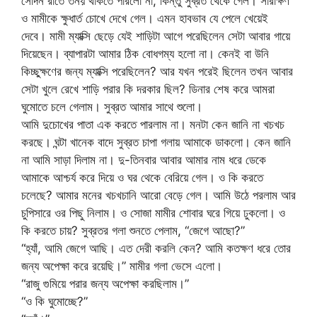
সেদিন রাতে তনয় থাকতে পারলো না, কিন্তু সুব্রত থেকে গেল। সারাক্ষণ
ও মামীকে ক্ষুধার্ত চোখে দেখে গেল। এমন হাবভাব যে পেলে খেয়েই
দেবে। মামী ম্যাক্সি ছেড়ে যেই শাড়িটা আগে পরেছিলেন সেটা আবার গায়ে
দিয়েছেন। ব্যাপারটা আমার ঠিক বোধগম্য হলো না। কেনই বা উনি
কিচ্ছুক্ষণের জন্য ম্যাক্সি পরেছিলেন? আর যখন পরেই ছিলেন তখন আবার
সেটা খুলে রেখে শাড়ি পরার কি দরকার ছিল? ডিনার শেষ করে আমরা
ঘুমোতে চলে গেলাম। সুব্রত আমার সাথে শুলো।
আমি দুচোখের পাতা এক করতে পারলাম না। মনটা কেন জানি না খচখচ
করছে। ঘন্টা খানেক বাদে সুব্রত চাপা গলায় আমাকে ডাকলো। কেন জানি
না আমি সাড়া দিলাম না। দু-তিনবার আবার আমার নাম ধরে ডেকে
আমাকে আশ্চর্য করে দিয়ে ও ঘর থেকে বেরিয়ে গেল। ও কি করতে
চলেছে? আমার মনের খচখচানি আরো বেড়ে গেল। আমি উঠে পরলাম আর
চুপিসারে ওর পিছু নিলাম। ও সোজা মামীর শোবার ঘরে গিয়ে ঢুকলো। ও
কি করতে চায়? সুব্রতর গলা শুনতে পেলাম, “জেগে আছো?”
“হ্যাঁ, আমি জেগে আছি। এত দেরী করলি কেন? আমি কতক্ষণ ধরে তোর
জন্য অপেক্ষা করে রয়েছি।” মামীর গলা ভেসে এলো।
“রাজু গুমিয়ে পরার জন্য অপেক্ষা করছিলাম।”
“ও কি ঘুমোচ্ছে?”