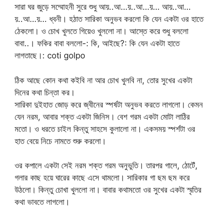
সারা ঘর জুড়ে সম্মোহনী সুরে শুধু আয়..আ…য়..আ…য়… আয়..আ…
য়..আ…য়… ধ্বনী। হঠাত সারিকা অনুভব করলো কি যেন একটা ওর হাতে
ঠেকলো। ও চোখ খুলতে গিয়েও খুললো না। আস্তে করে শুধু বললো
বাবা..। ফকির বাবা বললো-: কি, আইছে?: কি যেন একটা হাতে
লাগতাছে।: coti golpo
ঠিক আছে কোন কথা কইবি না আর চোখ খুলবি না, তোর সুখের একটা
দিনের কথা চিন্তা কর।
সারিকা দুইহাত জোড় করে জ্বীনের স্পর্ষটা অনুভব করতে লাগলো। কেমন
যেন নরম, আবার শক্ত একটা জিনিস। বেশ গরম একটা মোটা লাঠির
মতো। ও ধরতে চাইল কিন্তু সাহসে কুলালো না। একসময় স্পর্শটা ওর
হাত বেয়ে নিচে নামতে শুরু করলো।
ওর কপালে একটা সেই নরম শক্ত গরম অনুভুতি। তারপর গালে, ঠোটেঁ,
গলার কাছ হয়ে ঘারের কাছে এসে থামলো। সারিকার গা ছম ছম করে
উঠলো। কিন্তু চোখা খুললো না। বাবার কথামতো ওর সুখের একটা স্মৃতির
কথা ভাবতে লাগলো।