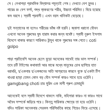
সে। লেখাপড়া প্রাথমিক বিদ্যালয় পযৃন্তই শেষ। দেখতে বেশ সুন্দর।
গায়ের রং বেশ ফর্সা, শুদ্ধ ব্যকরণের শরীর, উচ্চতা পরিমিত। বিয়ে হয়েছে
কম বয়সে। স্বামী প্রবাসী। এখন বয়স খানিকটা বেড়েছে।
দুই সন্তানের মা হলেও শরীরের ভাঁজ নষ্ট হয়নি। জ্বালা ধরানো যৌবন
এখনো অনেক পুরুষের ঘুম হারাম করার জন্য যথেষ্ট। স্বামী নুরুল ইসলাম
বিদেশে থাকার কারণে সারিকাও উন্মুখ থাকে পুরুষের সঙ্গ পেতে। coti
golpo
পাড়া প্রতিবেশি অনেক ছেলে বুড়ো অনেকের সাথেই তার ভাল সম্পর্ক।
তবে চটি টাইপের কথাবার্তা আর মাঝে মধ্যে মানুষের চোখ ছাপিয়ে হাত
ধরাধরি, দু’একবার দু’একজনের অতি আগ্রহের কারনে বুকে দু’একটা টিপ
খাওয়া ছাড়া তেমন কোন বড় যৌন সম্পর্ক কারও সাথে হয়ে ওঠেনি।
gamgbang choti চার মুরিদ এক মাগী গ্রুপ চোদাচুদি
আনেকেই বলে স্বামী বিদেশে থাকলে নাকি, মহিলারা কারও না কারও সাথে
অবৈধ সম্পর্কে জড়িয়ে পরে। কিন্তু সারিকার ক্ষেত্রে তা হয়ে ওঠেনি।
যদিও সারিকা অনেকবার সেরকম পরিস্থিতির কাছে গিয়েও ফিরে এসেছে।