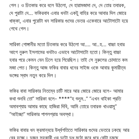
গেল। ও চিতকার করে বলে উঠলো, দে হারামজাদা দে, দে তোর তবারক,
দে পুরাটা দে… ফকিরবাব এবার ধনটা একটু বাহির করে আবার দিল জোরে
ধাক্কা, এবার পুরোটা ধন সারিকার গুদের ভেতর একেবারে আটোসাটো হয়ে
গেথে গেল।
সারিকা গোঙ্গানীর মতো চিতকার করে উঠলো আ…. আ..হ… বাচ্চা হবার
আগে নুরুল ইসলামের ধনটাও এভাবে আটোসাটো হতো। কিন্তু বাচ্চা
হবার পরে কেমন যেন ঢিলে হয়ে গিয়েছিল। তাই সে নুরুলের চোদাতে কম
মজা পেত। কিন্তু আজ ফকির বাবার ধনের সাইজ ওকে আবার কুমারীত্ব
ভঙ্গের স্বাদ নতুন করে দিল।
ফকির বাবা সারিকার নিতম্বে চাটি মারে আর জোরে জোরে বলে- আমার
কথা শুনবি তো’’ সারিকা বলে- ****”হ শুনুম..” “এখন থাইকা প্রতি
অমাবশ্যায় আমার কাছে হাজিরা দিবি, আমি তোরে তবারক খাওয়ামু”
“আইচ্ছা” সারিকার পাগলপ্রায় অবস্থা।
ফকির বাবার ধন ক্রমান্বয়ে উর্ধ্বগতিতে সারিকার গুদের ভেতরে ঢকছে আর
বের হচ্ছে। দুজন সহকারী ওর দুটো দুধ মুঠো করে ধরে বোটা চুষছে