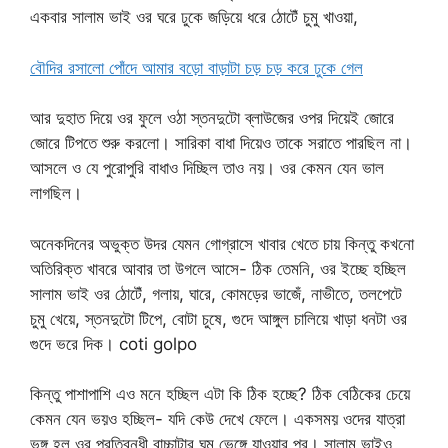
একবার সালাম ভাই ওর ঘরে ঢুকে জড়িয়ে ধরে ঠোটেঁ চুমু খাওয়া,
বৌদির রসালো পোঁদে আমার বড়ো বাড়াটা চড় চড় করে ঢুকে গেল
আর দুহাত দিয়ে ওর ফুলে ওঠা স্তনদুটো ব্লাউজের ওপর দিয়েই জোরে
জোরে টিপতে শুরু করলো। সারিকা বাধা দিয়েও তাকে সরাতে পারছিল না।
আসলে ও যে পুরোপুরি বাধাও দিচ্ছিল তাও নয়। ওর কেমন যেন ভাল
লাগছিল।
অনেকদিনের অভুক্ত উদর যেমন গোগ্রাসে খাবার খেতে চায় কিন্তু কখনো
অতিরিক্ত খাবরে আবার তা উগলে আসে- ঠিক তেমনি, ওর ইচ্ছে হচ্ছিল
সালাম ভাই ওর ঠোটেঁ, গলায়, ঘারে, কোমড়ের ভাজেঁ, নাভীতে, তলপেটে
চুমু খেয়ে, স্তনদুটো টিপে, বোটা চুষে, গুদে আঙ্গুল চালিয়ে খাড়া ধনটা ওর
গুদে ভরে দিক। coti golpo
কিন্তু পাশাপাশি এও মনে হচ্ছিল এটা কি ঠিক হচ্ছে? ঠিক বেঠিকের চেয়ে
কেমন যেন ভয়ও হচ্ছিল- যদি কেউ দেখে ফেলে। একসময় ওদের যাত্রা
ভঙ্গ হল ওর প্রতিবন্ধী বাচ্চাটার ঘুম ভেঙ্গে যাওয়ার পর। সালাম ভাইও