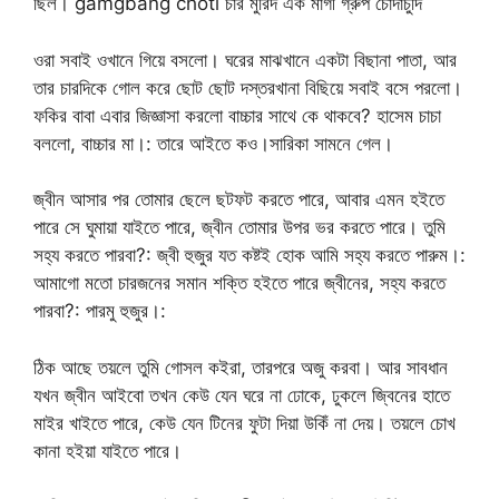
ছিল। gamgbang choti চার মুরিদ এক মাগী গ্রুপ চোদাচুদি
ওরা সবাই ওখানে গিয়ে বসলো। ঘরের মাঝখানে একটা বিছানা পাতা, আর
তার চারদিকে গোল করে ছোট ছোট দস্তরখানা বিছিয়ে সবাই বসে পরলো।
ফকির বাবা এবার জিজ্ঞাসা করলো বাচ্চার সাথে কে থাকবে? হাসেম চাচা
বললো, বাচ্চার মা।: তারে আইতে কও।সারিকা সামনে গেল।
জ্বীন আসার পর তোমার ছেলে ছটফট করতে পারে, আবার এমন হইতে
পারে সে ঘুমায়া যাইতে পারে, জ্বীন তোমার উপর ভর করতে পারে। তুমি
সহ্য করতে পারবা?: জ্বী হুজুর যত কষ্টই হোক আমি সহ্য করতে পারুম।:
আমাগো মতো চারজনের সমান শক্তি হইতে পারে জ্বীনের, সহ্য করতে
পারবা?: পারমু হুজুর।:
ঠিক আছে তয়লে তুমি গোসল কইরা, তারপরে অজু করবা। আর সাবধান
যখন জ্বীন আইবো তখন কেউ যেন ঘরে না ঢোকে, ঢুকলে জ্বিনের হাতে
মাইর খাইতে পারে, কেউ যেন টিনের ফুটা দিয়া উকিঁ না দেয়। তয়লে চোখ
কানা হইয়া যাইতে পারে।