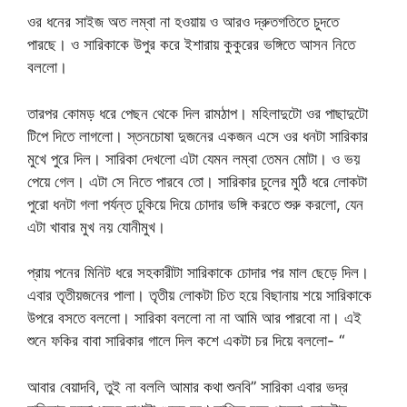
ওর ধনের সাইজ অত লম্বা না হওয়ায় ও আরও দ্রুতগতিতে চুদতে
পারছে। ও সারিকাকে উপুর করে ইশারায় কুকুরের ভঙ্গিতে আসন নিতে
বললো।
তারপর কোমড় ধরে পেছন থেকে দিল রামঠাপ। মহিলাদুটো ওর পাছাদুটো
টিপে দিতে লাগলো। স্তনচোষা দুজনের একজন এসে ওর ধনটা সারিকার
মুখে পুরে দিল। সারিকা দেখলো এটা যেমন লম্বা তেমন মোটা। ও ভয়
পেয়ে গেল। এটা সে নিতে পারবে তো। সারিকার চুলের মুঠি ধরে লোকটা
পুরো ধনটা গলা পর্যন্ত ঢুকিয়ে দিয়ে চোদার ভঙ্গি করতে শুরু করলো, যেন
এটা খাবার মুখ নয় যোনীমুখ।
প্রায় পনের মিনিট ধরে সহকারীটা সারিকাকে চোদার পর মাল ছেড়ে দিল।
এবার তৃতীয়জনের পালা। তৃতীয় লোকটা চিত হয়ে বিছানায় শয়ে সারিকাকে
উপরে বসতে বললো। সারিকা বললো না না আমি আর পারবো না। এই
শুনে ফকির বাবা সারিকার গালে দিল কশে একটা চর দিয়ে বললো- “
আবার বেয়াদবি, তুই না বললি আমার কথা শুনবি” সারিকা এবার ভদ্র