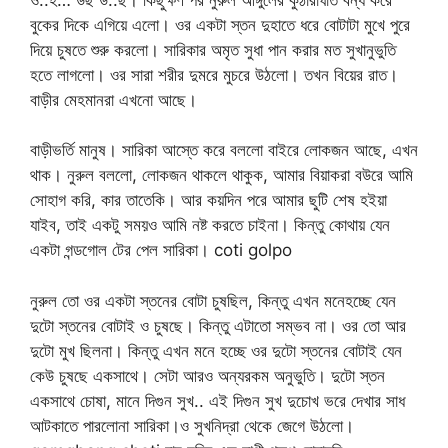
বুকের দিকে এগিয়ে এলো। ওর একটা স্তন দুহাতে ধরে বোটাটা মুখে পুরে
দিয়ে চুষতে শুরু করলো। সারিকার অমৃত সুধা পান করার মত সুখানুভুতি
হতে লাগলো। ওর সারা শরীর দুমরে মুচরে উঠলো। তখন বিয়ের রাত।
বাড়ীর মেহমানরা এখনো আছে।
বাড়ীভর্তি মানুষ। সারিকা আস্তে করে বললো বাইরে লোকজন আছে, এখন
থাক। নুরুল বললো, লোকজন থাকলে থাকুক, আমার বিয়াকরা বউরে আমি
সোহাগ করি, কার তাতেকি। আর কয়দিন পরে আমার ছুটি শেষ হইয়া
যাইব, তাই একটু সময়ও আমি নষ্ট করতে চাইনা। কিন্তু কোথায় যেন
একটা গন্ডগোল টের পেল সারিকা। coti golpo
নুরুল তো ওর একটা স্তনের বোটা চুষছিল, কিন্তু এখন মনেহচ্ছে যেন
দুটো স্তনের বোটাই ও চুষছে। কিন্তু এটাতো সম্ভব না। ওর তো আর
দুটো মুখ ছিলনা। কিন্তু এখন মনে হচ্ছে ওর দুটো স্তনের বোটাই যেন
কেউ চুষছে একসাথে। সেটা আরও অন্যরকম অনুভুতি। দুটো স্তন
একসাথে চোষা, মানে দিগুন সুখ.. এই দিগুন সুখ দুচোখ ভরে দেখার সাধ
আটকাতে পারলোনা সারিকা।ও সুখনিদ্রা থেকে জেগে উঠলো।