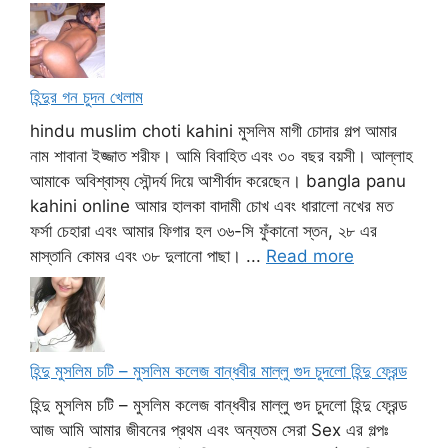
হিন্দুর গন চুদন খেলাম
hindu muslim choti kahini মুসলিম মাগী চোদার গল্প আমার
নাম শাবানা ইজ্জাত শরীফ। আমি বিবাহিত এবং ৩০ বছর বয়সী। আল্লাহ
আমাকে অবিশ্বাস্য সৌন্দর্য দিয়ে আশীর্বাদ করেছেন। bangla panu
kahini online আমার হালকা বাদামী চোখ এবং ধারালো নখের মত
ফর্সা চেহারা এবং আমার ফিগার হল ৩৬-সি ফুঁকানো স্তন, ২৮ এর
মাস্তানি কোমর এবং ৩৮ দুলানো পাছা। ...
Read more
হিন্দু মুসলিম চটি – মুসলিম কলেজ বান্ধবীর মাল্লু গুদ চুদলো হিন্দু ফ্রেন্ড
হিন্দু মুসলিম চটি – মুসলিম কলেজ বান্ধবীর মাল্লু গুদ চুদলো হিন্দু ফ্রেন্ড
আজ আমি আমার জীবনের প্রথম এবং অন্যতম সেরা Sex এর গল্পঃ