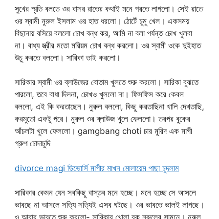
সুখের স্মৃতি বলতে ওর বাসর রাতের কথাই মনে পরতে লাগলো। সেই রাতে
ওর স্বামী নুরুল ইসলাম ওর হাত ধরলো। ঠোটেঁ চুমু খেল। একসময়
বিছানায় বসিয়ে বললো চোখ বন্ধ কর, আমি না বলা পর্যন্ত চোখ খুলবা
না। বাধ্য স্ত্রীর মতো মরিয়ম চোখ বন্ধ করলো। ওর স্বামী ওকে দুইহাত
উচু করতে বললো। সারিকা তাই করলো।
সারিকার স্বামী ওর ব্লাউজের বোতাম খুলতে শুরু করলো। সারিকা বুঝতে
পারলো, তবে বাধা দিলনা, চোখও খুললো না। ফিসফিস করে কেবল
বললো, এই কি করতাছেন। নুরুল বললো, কিছু করতাছিনা খালি দেখতাছি,
করমুতো একটু পরে। নুরুল ওর ব্লাউজ খুলে ফেললো। তরপর বুকের
আঁচলটা খুলে ফেললো। gamgbang choti চার মুরিদ এক মাগী
গ্রুপ চোদাচুদি
divorce magi ডিভোর্সি মাগীর মাখন মোলায়েম পাছা চুদলাম
সারিকার কেমন যেন সবকিছু বাস্তব মনে হচ্ছে। মনে হচ্ছে সে আসলে
ভাবছে না আসলে সত্যি সত্যিই এসব ঘটছে। ওর ভাবতে ভালই লাগছে।
ও আবার ভাবতে শুরু করলো- সারিকার খোলা বুক নুরুলের সামনে। নুরুল