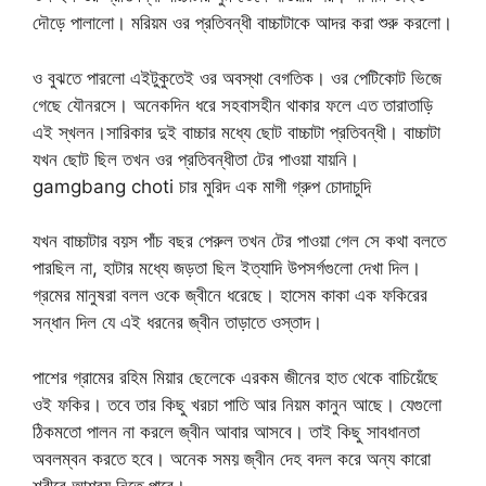
দৌড়ে পালালো। মরিয়ম ওর প্রতিবন্ধী বাচ্চাটাকে আদর করা শুরু করলো।
ও বুঝতে পারলো এইটুকুতেই ওর অবস্থা বেগতিক। ওর পেটিকোট ভিজে
গেছে যৌনরসে। অনেকদিন ধরে সহবাসহীন থাকার ফলে এত তারাতাড়ি
এই স্খলন।সারিকার দুই বাচ্চার মধ্যে ছোট বাচ্চাটা প্রতিবন্ধী। বাচ্চাটা
যখন ছোট ছিল তখন ওর প্রতিবন্ধীতা টের পাওয়া যায়নি।
gamgbang choti চার মুরিদ এক মাগী গ্রুপ চোদাচুদি
যখন বাচ্চাটার বয়স পাঁচ বছর পেরুল তখন টের পাওয়া গেল সে কথা বলতে
পারছিল না, হাটার মধ্যে জড়তা ছিল ইত্যাদি উপসর্গগুলো দেখা দিল।
গ্রমের মানুষরা বলল ওকে জ্বীনে ধরেছে। হাসেম কাকা এক ফকিরের
সন্ধান দিল যে এই ধরনের জ্বীন তাড়াতে ওস্তাদ।
পাশের গ্রামের রহিম মিয়ার ছেলেকে এরকম জীনের হাত থেকে বাচিয়েঁছে
ওই ফকির। তবে তার কিছু খরচা পাতি আর নিয়ম কানুন আছে। যেগুলো
ঠিকমতো পালন না করলে জ্বীন আবার আসবে। তাই কিছু সাবধানতা
অবলম্বন করতে হবে। অনেক সময় জ্বীন দেহ বদল করে অন্য কারো
শরীরে আশ্রয় নিতে পারে।