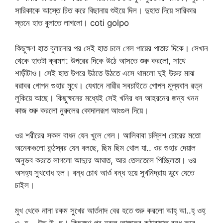
সারিকাকে আস্তে চিত করে বিছানায় শুইয়ে দিল। দুহাত দিয়ে সারিকার
স্তনে হাত বুলাতে লাগলো। coti golpo
কিছুক্ষণ হাত বুলানোর পর সেই হাত চলে গেল পায়ের পাতার দিকে। সেখান
থেকে হাতটা ক্রমশ: উপরের দিকে উঠে আসতে শুরু করলো, সাথে
শাড়ীটাও। সেই হাত উপরে উঠতে উঠতে এসে থামলো দুই উরুর মাঝ
বরাবর গোপন গুহার মুখে। যেখানে নারীর সবচাইতে গোপন মুল্যবান রত্ন
লুকিয়ে আছে। কিছুক্ষনের মধ্যেই সেই খনির ধন আহরনের জন্য খনন
কাজ শুরু করলো নুরুলের কোদালরূপ আংগুল দিয়ে।
ওর শরীরের সকল বাধন যেন খুলে গেল। আলিবাবা চল্লিশ চোরের মতো
অনেকগুলো কন্ঠস্বর যেন বলছে, ছিম ছিম খোল যা.. ওর গুহার দেয়াল
অনুভব করতে লাগলো আদুরে আঘাত, আর তেলতেলে পিচ্ছিলতা। ওর
অসহ্য সুখবোধ হল। বন্ধ চোখ আর্ও বন্ধ হয়ে সুখনিদ্রায় ডুবে যেতে
চাইল।
মুখ থেকে নানা রকম সুখের আর্তনাদ বের হতে শুরু করলো আহ্ আ..হ্ ওহ্
ও..হ… উছ উ..ছ। কিছুক্ষণ পর নুরুল আঙ্গুলের কুঠারাঘাত বন্ধ করে