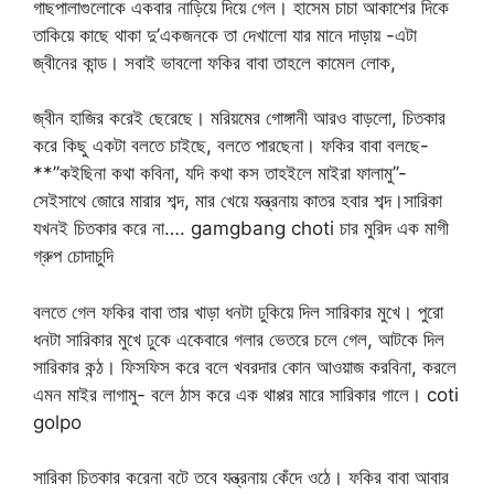
গাছপালাগুলোকে একবার নাড়িয়ে দিয়ে গেল। হাসেম চাচা আকাশের দিকে
তাকিয়ে কাছে থাকা দু’একজনকে তা দেখালো যার মানে দাড়ায় -এটা
জ্বীনের কান্ড। সবাই ভাবলো ফকির বাবা তাহলে কামেল লোক,
জ্বীন হাজির করেই ছেরেছে। মরিয়মের গোঙ্গানী আরও বাড়লো, চিতকার
করে কিছু একটা বলতে চাইছে, বলতে পারছেনা। ফকির বাবা বলছে-
**’’কইছিনা কথা কবিনা, যদি কথা কস তাহইলে মাইরা ফালামু’’-
সেইসাথে জোরে মারার শব্দ, মার খেয়ে যন্ত্রনায় কাতর হবার শব্দ।সারিকা
যখনই চিতকার করে না…. gamgbang choti চার মুরিদ এক মাগী
গ্রুপ চোদাচুদি
বলতে গেল ফকির বাবা তার খাড়া ধনটা ঢুকিয়ে দিল সারিকার মুখে। পুরো
ধনটা সারিকার মুখে ঢুকে একেবারে গলার ভেতরে চলে গেল, আটকে দিল
সারিকার কন্ঠ। ফিসফিস করে বলে খবরদার কোন আওয়াজ করবিনা, করলে
এমন মাইর লাগামু- বলে ঠাস করে এক থাপ্পর মারে সারিকার গালে। coti
golpo
সারিকা চিতকার করেনা বটে তবে যন্ত্রনায় কেঁদে ওঠে। ফকির বাবা আবার