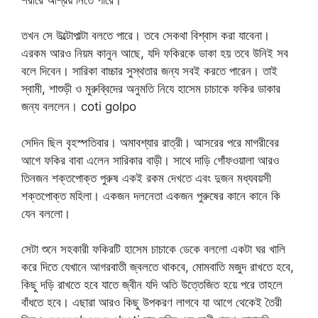
তখন সে উল্টোপাল্টা বলতে পারে। তবে সেকথা বিশ্বাস করা যাবেনা।
এরকম আরও নিয়ম কানুন আছে, যদি ফকিরকে ডাকা হয় তবে উনিই সব
বলে দিবেন। সারিকা বাচ্চার সুস্থতার জন্য সবই করতে পারেন। তাই
স্বামী, শাশুড়ী ও মুরুব্বিদের অনুমতি নিযে হাসেম চাচাকে ফকির ডাকার
জন্য বললেন। coti golpo
সেদিন ছিল বৃহস্পতিবার। অমাবশ্যার রাত্রী। আসরের পরে মাগরীবের
আগে ফকির বাবা এলেন সারিকার বাড়ী। সাথে দাড়ি গোঁফওয়ালা আরও
তিনজন শক্তপোক্ত পুরুষ একই রকম দেখতে এবং দুজন মধ্যবয়সী
শক্তপোক্ত মহিলা। একজন দলনেতা একজন পুরুষের কানে কানে কি
যেন বললো।
সেটা শুনে সহকারী ফকিরটি হাসেম চাচাকে ডেকে বললো একটা ঘর খালি
করে দিতে যেখানে আগরবাতী জ্বলতে থাকবে, মোমবাতি মজুদ রাখতে হবে,
কিছু দড়ি রাখতে হবে যাতে জ্বীন যদি অতি উত্তেজিত হয়ে পরে তাহলে
বাঁধতে হবে। এছারা আরও কিছু উপকরণ লাগবে যা আগে থেকেই তৈরী