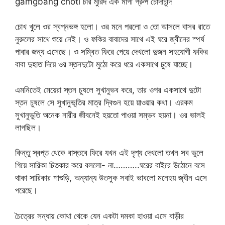
gamgbang choti চার মুরিদ এক মাগী গ্রুপ চোদাচুদি
চোখ খুলে ওর স্বপ্নভঙ্গ হলো। ওর মনে পরলো ও তো আসলে বাসর রাতে
নুরুলের সাথে শুয়ে নেই। ও ফকির বাবাদের সাথে এই ঘরে জ্বীনের স্পর্ষ
পাবার জন্য এসেছে। ও সম্বিত ফিরে পেয়ে দেখলো দুজন সহযোগী ফকির
বাবা দুহাত দিয়ে ওর স্তনদুটো মুঠো করে ধরে একসাথে চুষে যাচ্ছে।
এমনিতেই মেয়েরা স্তন চুষলে সুখানুভব করে, তার ওপর একসাথে দুটো
স্তন চুষলে সে সুখানুভূতির মাত্র দ্বিগুন হয়ে য়াওয়ার কথা। এরকম
সুখানুভুতি অনেক নারীর জীবনেই হয়তো পাওয়া সম্ভব হয়না। ওর ভালই
লাগছিল।
কিন্তু স্বপ্ত থেকে বাস্তবে ফিরে যখন এই দৃশ্য দেখলো তখন সব ভুলে
গিয়ে সারিকা চিতকার করে বললো- না………..ঘরের বাইরে উঠোনে বসে
থাকা সারিকার শাশুড়ি, অন্যান্য উতসুক সবাই ভাবলো মনেহয় জ্বীন এসে
পরেছে।
চৈত্রের সন্ধায় কোথা থেকে যেন একটা দমকা হাওয়া এসে বাড়ীর