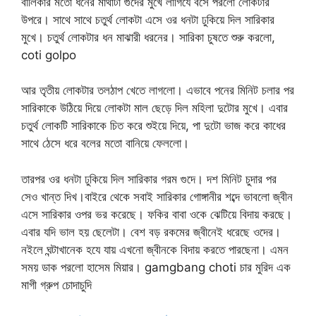
বালিকার মতো ধনের মাথাটা গুদের মুখে লাগিযে বসে পরলো লোকটার
উপরে। সাথে সাথে চতুর্থ লোকটা এসে ওর ধনটা ঢুকিয়ে দিল সারিকার
মুখে। চতুর্থ লোকটার ধন মাঝারী ধরনের। সারিকা চুষতে শুরু করলো,
coti golpo
আর তৃতীয় লোকটার তলঠাপ খেতে লাগলো। এভাবে পনের মিনিট চলার পর
সারিকাকে উঠিয়ে দিয়ে লোকটা মাল ছেড়ে দিল মহিলা দুটোর মুখে। এবার
চতুর্থ লোকটি সারিকাকে চিত করে শুইয়ে দিয়ে, পা দুটো ভাজ করে কাধের
সাথে ঠেসে ধরে বলের মতো বানিয়ে ফেললো।
তারপর ওর ধনটা ঢুকিয়ে দিল সারিকার গরম গুদে। দশ মিনিট চুদার পর
সেও খান্ত দিখ।বাইরে থেকে সবাই সারিকার গোঙ্গানীর শব্দে ভাবলো জ্বীন
এসে সারিকার ওপর ভর করেছে। ফকির বাবা ওকে ঝেটিয়ে বিদায় করছে।
এবার যদি ভাল হয় ছেলেটা। বেশ বড় রকমের জ্বীনেই ধরেছে ওদের।
নইলে ঘন্টাখানেক হযে যায় এখনো জ্বীনকে বিদায় করতে পারছেনা। এমন
সময় ডাক পরলো হাসেম মিয়ার। gamgbang choti চার মুরিদ এক
মাগী গ্রুপ চোদাচুদি