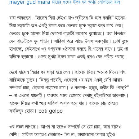
mayer gud mara মায়ের গুদের উপর ঘন অথচ মোলায়েম বাল
বাবা ডাকছেন- “হাসেম মিয়া দেইখা যাও জ্বীনের কি হাল করছি” হাসেম
মিয়া দড়জাটা অল্প একটু ফাকা করে ভেতরে ঢুকে দড়জা বন্ধ করে দেয়।
ভেতরে ঢুকে হাসেম মিয়া দেখলো বাচ্চাটা অঘোরে ঘুমোচ্ছে। ওরা কিভাবে
যেন বাচ্চাটাকে ঘুম পাড়ায়। সারিকা পরে আছে উলঙ্গ অবস্থায়। চোখ বুজে
হাপাচ্ছে, সেইসাথে ওর নগ্নবক্ষ ওঠানামা করছে নি:শাসের সাথে। দুই পা
দুদিকে ছড়ানো। গুদের মুখটা ইষত ফাকা একটু রসও যেন গরিয়ে পরছে।
দেখে হাসেম মিয়ার ধন খাড়া হয়ে গেল। হাসেম মিয়ার অনেক দিনের শখ
সারিকাকে চুদবে। কিন্তু পারেনি, একেতো ওর বয়স একটু বেশি আবার
সম্পর্কে চাচা, হোকনা পাড়াতো চাচা। ও বললো- হুজুর, জ্বীন কি গেছে?”
– না এখনো যায়নাই। যাওয়ার সময় তোমারে দেখামু বইলাইতো ডাকলাম।
হাসেম মিয়ার কথা শুনে সারিকা অবাক হয়ে যায়। হাসেম চাচ তাহলে
সবকিছুর হোতা। coti golpo
ওর লজ্জা লাগছে। আপন না হলেও সম্পর্কে সে তো চাচা, আর বয়সও
বেশি। সারিকা আবারও চেচালো- “না না, হারামজাদা আবার তুইও