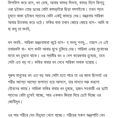
ফিসফিস করে বলে, ধন চোষ, আবার কামড় দিসনা, কামড় দিলে কিন্তু
ওরা দুইজন তোর দুধের বোটা কামড়াইয়া ছিড়া ফালাইবো। তখন স্তন
চুষতে থাকা দুইজন স্তনের বোটা একটু কামড়ে দেয়। যন্ত্রনায় সারিকা
আবার চিতকার করে ওঠে। ফকির বাবা তখান জোরে জোরে বলে- আমি যা
যা কমু তা শুনবি,
বল শুনবি.. সারিকা যন্ত্রনামাখা কন্ঠে বলে- হ শুনমু শনমু… তয়লে নে এই
তবারকটা খা- বলে ধনটা আবার মুখে ঢুকিয়ে দেয়। সারিকা এবার সুবোধের
মতো ধন চুষতে থাকে। ওর স্বামীর ধন ও বেশ কয়েকবার চুষেছে, তবে
সেটা এত বড় না। ফকির বাবার ধন দেখে সারিকা অবাক হয়েছে।
পুরুষ মানুষের ধন এত বড় আর মোটা হতে পারে তা ওর জানা ছিলনা! ওর
শরীর আস্তে আস্তে ক্লান্ত হয়ে আসলে, হার মানতে শুরু করলো
যৌবনের কাছে। সারিকা ফকির বাবার ধন চুষছে, দুজন সহকারী ওর দুটো
স্তনের বোটা চুষেই যাচ্ছে, আর একজন জিহ্বা দিয়ে চেটে দিচ্ছে ওর
জোনীমুখ।
ওর সার শরীরে যেন বিদ্যুত খেলে যাচ্ছে। শরীরের সকল যন্ত্রপাতি যেন