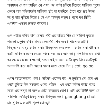
অন্যজন যে গুদ চষছিল সে এখন ওর ধনটা ঢুকিয়ে দিয়েছে সারিকার মুখের
ভেতর আর মহিলাদুটো সারিকার দুই পা দুইদিকে টেনে ধরে দুই উরুর
মধ্যে হাত বুলিয়ে দিচ্ছে। সে এক অসহ্য আনন্দ। প্রায় দশ মিনিট
একটানা এভাবে চলতে থাকলো।
এক পর্যায়ে ফকির বাবা চোদার গতি এত বারিয়ে দিল যে সারিকা বুঝতে
পারলো এক্ষুনি ফকির বাবার কেরামতি শেষ হবে। ঘটলোও তাই।
কিছুক্ষনের মধ্যে ফকির বাবার বীর্যস্খলন হয়ে গেল। ফকির বাবা ঝট করে
ধনটা সারিকার গুদের ভেতর থেকে বের করে আনলো। চাপ দিয়ে ধরে রাখা
ধন থেকে বেরোবার আগেই দুজন মহিলা এসে ধনটা মুখে নিয়ে চেটেপুটে
ভাগাভাগি করে সবটা আচার খাবার মতো খেযে নিল। coti golpo
এবার আরেকজনের পালা। সারিকা এতক্ষন যার ধন চুষছিল সে এসে ওর
ধনটা ঢুকিয়ে দিল মাজেদর গুদের গহীনে। ওর ধনটা ফকির বাবার ধনের
মতো এত লম্বা না হলেও মোটা তারচেয়ে বেশি। ওটা এত টাইট হলো যে
সারিকার যোনিমুখ ছিড়ে যাবার উপক্রম হল। gamgbang choti
চার মুরিদ এক মাগী গ্রুপ চোদাচুদি