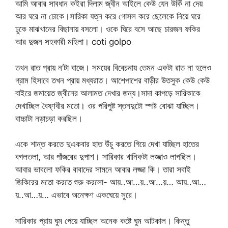
আমি আবার সাবধান কইরা দিলাম জ্বীন আইলে কেউ যেন উকিঁ না দেয়
আর ঘরে না ঢোকে।সারিকা যত্ন করে গোসল করে ছেলেকে নিয়ে ঘরে
ঢুকে মাঝখানের বিছানায় বসলো। ওকে ঘিরে বসে আছে চারজন ফকির
আর দুজন সহকারী মহিলা। coti golpo
তখন রাত প্রায় ন’টা বাজে। সময়ের বিবেচনায় তেমন একটা রাত না হলেও
গ্রাম হিসাবে তখন প্রায় মধ্যরাত। আশেপাশের বাড়ীর উতসুক কেউ কেউ
বাইরে জমায়েত জ্বীনের আলামত দেখার জন্য।সাদা কাপড়ে সারিকাকে
দেখাচ্ছিল বৈষ্ণবীর মতো। ওর পরিপুষ্ট স্তনদুটো স্পষ্ট বোঝা যাচ্ছিল।
বাচ্চাটা নড়াচড়া করছিল।
একে শান্ত করতে দুএকবার হাত উঁচু করতে গিয়ে দেখা যাচ্ছিল হাতের
বগলতলা, আর পাঁজরের দুপাশ। সারিকার খানিকটা লজ্জাও লাগছিল।
আবার ভাবলো ফকির বাবাদের সামনে আবার লজ্জা কি। তারা সবাই
জিকিরের মতো করতে শুরু করলো- আয়..আ…য়..আ…য়… আয়..আ…
য়..আ…য়… এভাবে অনেক্ষণ একঘেয়ে সুরে।
সারিকার প্রায় ঘুম পেয়ে যাচ্ছিল অনেক কষ্টে ঘুম আটকাল। কিন্তু