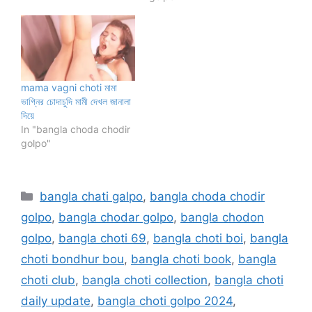
mama vagni choti মামা
ভাগ্নির চোদাচুদি মামী দেখল জানালা
দিয়ে
In "bangla choda chodir
golpo"
Categories
bangla chati galpo
,
bangla choda chodir
golpo
,
bangla chodar golpo
,
bangla chodon
golpo
,
bangla choti 69
,
bangla choti boi
,
bangla
choti bondhur bou
,
bangla choti book
,
bangla
choti club
,
bangla choti collection
,
bangla choti
daily update
,
bangla choti golpo 2024
,