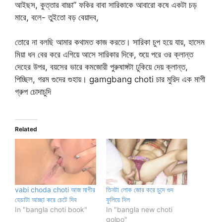
আইছস, কুত্তার বাচ্চা” ফকির বাবা সারিকাকে আবারো কষে একটা চড়
মারে, বলে- তুইতো বড় বেয়াদব,
তোরে না বলছি আমার কথামত কাজ করতে। সারিকা চুপ হয়ে যায়, হাসেম
মিয়া ধন বের করে এগিয়ে আসে সারিকার দিকে, শুয়ে পরে ওর ক্লান্ত
দেহের উপর, বয়সের ভারে কমজোরী পুরুষাঙ্গটা ঢুকিয়ে দেয় ক্লান্ত,
পিচ্ছিল, গরম গুদের গুহায়। gamgbang choti চার মুরিদ এক মাগী
গ্রুপ চোদাচুদি
Related
vabi choda choti আজ মাগীর
তিনটা লোক জোর করে চুদে গুদ
হেডাটা আচ্ছা করে চেটে দিব
ফুলিয়ে দিল
In "bangla choti book"
In "bangla new choti
golpo"