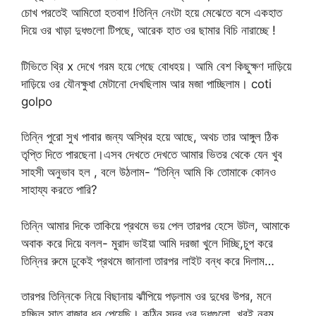
চোখ পরতেই আমিতো হতবাগ !তিন্নি নেংটা হয়ে মেঝেতে বসে একহাত
দিয়ে ওর খাড়া দুধগুলো টিপছে, আরেক হাত ওর ছামার বিচি নারাচ্ছে !
টিভিতে থ্রি x দেখে গরম হয়ে গেছে বোধহয়। আমি বেশ কিছুক্ষণ দাড়িয়ে
দাড়িয়ে ওর যৌনক্ষুধা মেটানো দেখছিলাম আর মজা পাচ্ছিলাম। coti
golpo
তিন্নি পুরো সুখ পাবার জন্য অস্থির হয়ে আছে, অথচ তার আঙ্গুল ঠিক
তৃপ্তি দিতে পারছেনা।এসব দেখতে দেখতে আমার ভিতর থেকে যেন খুব
সাহসী অনুভাব হল , বলে উঠলাম- “তিন্নি আমি কি তোমাকে কোনও
সাহায্য করতে পারি?
তিন্নি আমার দিকে তাকিয়ে প্রথমে ভয় পেল তারপর হেসে উটল, আমাকে
অবাক করে দিয়ে বলল- মুরাদ ভাইয়া আমি দরজা খুলে দিচ্ছি,চুপ করে
তিন্নির রুমে ঢুকেই প্রথমে জানালা তারপর লাইট বন্ধ করে দিলাম…
তারপর তিন্নিকে নিয়ে বিছানায় ঝাঁপিয়ে পড়লাম ওর দুধের উপর, মনে
হচ্ছিল সাত রাজার ধন পেয়েছি। কঠিন সুন্দর ওর দুধগুলো, খুবই নরম