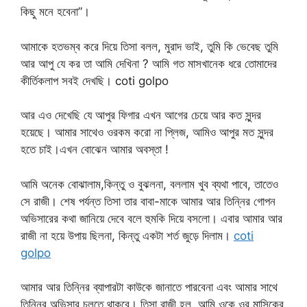
কিছু মনে হবেনা”।
আমাকে হতভম্ব করে দিয়ে তিসা বলল, মুরাদ ভাই, তুমি কি ভেবেছ তুমি
আর আপু যে কর তা আমি দেখিনা ? আমি গত মাসখানেক ধরে তোমাদের
কীর্তিকলাপ সবই দেখছি। coti golpo
আর এও দেখেছি যে আপুর ফিগার এখন আগের চেয়ে আর কত সুন্দর
হয়েছে। আমার সাথেও ওরকম করো না প্লিজ, আমিও আপুর মত সুন্দর
হতে চাই।এখন বোঝেন আমার অবস্তা !
আমি অনেক বোঝালাম,কিন্তু ও বুঝলনা, বললাম খুব ব্যথা পাবে, তাতেও
সে রাজী। শেষ পর্যন্ত তিসা তার বাবা-মাকে আমার আর তিন্নির গোপন
অভিসারের কথা জানিয়ে দেবে বলে হুমকি দিয়ে বসলো। এবার আমার আর
রাজী না হয়ে উপায় ছিলনা, কিন্তু একটা শর্ত জুড়ে দিলাম।
coti
golpo
আমার আর তিন্নির ব্যাপারটা কাউকে জানাতে পারবেনা এবং আমার সাথে
তিন্নির অভিসার চলতে থাকবে। তিসা রাজী হল, আমি ওকে ওর মাসিকের