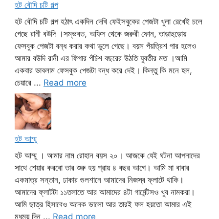
হট বৌদি চটি গল্প
হট বৌদি চটি গল্প হঠাৎ একদিন দেখি ফেইসবুকের পেজটা খুলা রেখেই চলে
গেছে রানী বউদি ।সম্ভবত, অফিস থেকে জরুরী ফোন, তাড়াহুড়োয়
ফেসবুক পেজটা বন্ধ করার কথা ভুলে গেছে। বয়স পঁয়ত্রিশ পার হলেও
আমার বউদি রানী এর ফিগার পঁচিশ বছরের উঠতি যুবতীর মত ।আমি
একবার ভাবলাম ফেসবুক পেজটা বন্ধ করে দেই। কিন্তু কি মনে হল,
চেয়ারে ...
Read more
হট আম্মু
হট আম্মু । আমার নাম রোহান বয়স ২০। আজকে যেই ঘটনা আপনাদের
সাথে শেয়ার করবো তার শুরু হয় প্রায় ৪ বছর আগে। আমি মা বাবার
একমাত্র সন্তান, ঢাকার গুলশানে আমাদের নিজস্ব ফ্লাটে থাকি।
আমাদের ফ্লাটটা ১১তলাতে আর আমাদের ৪টা গার্মেন্টসও খুব নামকরা।
আমি ছাত্র হিসাবেও অনেক ভালো আর তারই ফল হয়তো আমার এই
মধুময় দিন ...
Read more