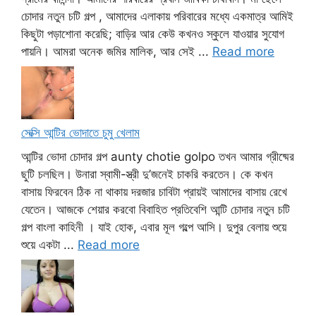
চোদার নতুন চটি গল্প , আমাদের এলাকায় পরিবারের মধ্যে একমাত্র আমিই
কিছুটা পড়াশোনা করেছি; বাড়ির আর কেউ কখনও স্কুলে যাওয়ার সুযোগ
পায়নি। আমরা অনেক জমির মালিক, আর সেই ...
Read more
সেক্সি আন্টির ভোদাতে চুমু খেলাম
আন্টির ভোদা চোদার গল্প aunty chotie golpo তখন আমার গ্রীষ্মের
ছুটি চলছিল। উনারা স্বামী-স্ত্রী দু’জনেই চাকরি করতেন। কে কখন
বাসায় ফিরবেন ঠিক না থাকায় দরজার চাবিটা প্রায়ই আমাদের বাসায় রেখে
যেতেন। আজকে শেয়ার করবো বিবাহিত প্রতিবেশি আন্টি চোদার নতুন চটি
গল্প বাংলা কাহিনী । যাই হোক, এবার মূল গল্পে আসি। দুপুর বেলায় শুয়ে
শুয়ে একটা ...
Read more