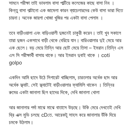
সামনে পরীক্ষা তাই ভাবলাম বাসা পাল্টিয়ে কলেজের কাছে বাসা নিব ।
কিন্তু বাসা পাল্টানো এক জামেলা কারন ব্যাচেলারদের কেউ বাসা ভারা দিতে
চায়না। অনেক জায়গা খোজা খুজির পর একটা বাসা পেলাম ।
তবে বাড়ীওয়ালা এবং বাড়িওয়ালী দুজনেই চাকুরী করেন। তাই খুব সকালে
তারা দুজন একসাথে বাড়ী থেকে বেরিয়ে যান। বারিওয়ালার দুই মেয়ে আর
এক ছেলে। বড় মেয়ে তিন্নি আর ছোট মেয়ে তিসা – ইমরান।তিন্নি এস
এস সি পরীক্ষার্থী বাসায় থাকে। আর ইমরান দুবাই থাকে । coti
golpo
একদিন আমি ছাদে উঠে সিগারেট খাচ্ছিলাম, চারতলার অর্ধেক ছাদ আর
অর্ধেক ফ্ল্যাট. সেই ফ্ল্যাটেই বাড়ীওয়ালার ফ্যামিলি থাকেন । তিন্নির
রুমের একটা জানালা ছিল ছাদের দিকে, দেখি জানালা খোলা
আর জানালার পর্দা মাঝে মাঝে বাতাসে উড়ছে। উকি মেরে দেখতেই দেখি
থ্রি এক্স মুভি চলছে cDতে. আরেকটু সাহস করে জানালায় উঁকি দিয়ে
চমকে উঠলাম।