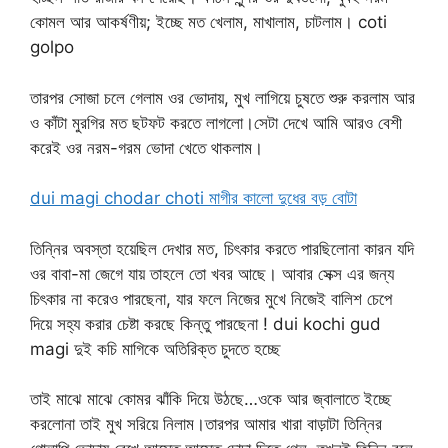
কোমল আর আকর্ষণীয়; ইচ্ছে মত খেলাম, মাখালাম, চাটলাম। coti
golpo
তারপর সোজা চলে গেলাম ওর ভোদায়, মুখ লাগিয়ে চুষতে শুরু করলাম আর
ও কাঁটা মুরগির মত ছটফট করতে লাগলো।সেটা দেখে আমি আরও বেশী
করেই ওর নরম-গরম ভোদা খেতে থাকলাম।
dui magi chodar choti মাগীর কালো দুধের বড় বোটা
তিন্নির অবস্তা হয়েছিল দেখার মত, চিৎকার করতে পারছিলোনা কারন যদি
ওর বাবা-মা জেগে যায় তাহলে তো খবর আছে। আবার সেক্স এর জন্য
চিৎকার না করেও পারছেনা, যার ফলে নিজের মুখে নিজেই বালিশ চেপে
দিয়ে সহ্য করার চেষ্টা করছে কিন্তু পারছেনা ! dui kochi gud
magi দুই কচি মাগিকে অতিরিক্ত চুদতে হচ্ছে
তাই মাঝে মাঝে কোমর ঝাঁকি দিয়ে উঠছে…ওকে আর জ্বালাতে ইচ্ছে
করলোনা তাই মুখ সরিয়ে নিলাম।তারপর আমার খারা বাড়াটা তিন্নির