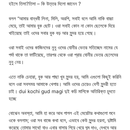
হইসে তিসা?তিসা – কি উত্তর দিলো জানেন ?
বলল “আমার বান্ধবী লিনা, মিলি, অরপি, সবাই বলে আমি নাকি বাচ্চা
মেয়ে, তাই আমার বুক ছোট। ওরা সবাই কোন না কোন ছেলেকে দিয়ে
খাইয়েছে তাই ওদের সবার বুক বড় আর সুন্দর হয়ে গেছে।
ওরা সবাই ওদের কাজিনদের নুনু ওদের যোনীর ভেতর সতিচ্ছেদ নামের যে
পর্দা থাকে তা ফাটিয়েছে, তারপর থেকে ওরা প্রায় যোনীর ভেতর ছেলেদের
নুনু নেয়।
এতে নাকি চেহারা, বুক আর পাছা খুব সুন্দর হয়, আমি এগুলো কিছুই করিনি
বলে ওরা সবসময় আমাকে খেপায়। আমি ওদের চেয়েও বেশী সুন্দরী হতে
চাই। dui kochi gud magi দুই কচি মাগিকে অতিরিক্ত চুদতে
হচ্ছে
বোঝেন অবস্তা, আমি হা করে আধ পাগল এই মেয়েটার কথাগুলো শুনে
ওকে বললাম; ওরা সব বাজে কথা বলে, এভাবে কেউ সুন্দর হয়না, দুষ্টামি
করেছে তোমার সাথে! যাও এবার বাসায় গিয়ে খেয়ে ঘুম দাও, দেখবে আর