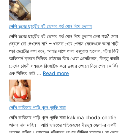
সেক্সি দুধের ছাত্রীর হট ভোদার গর্ত ধোন দিয়ে চুদলাম
সেক্সি দুধের ছাত্রীর হট ভোদার গর্ত ধোন দিয়ে চুদলাম চেনা যায়? মোম
জ্বেলে তো দেখলেন না? – থতমত খেয়ে গেলাম সেজেগুজে আসা শাড়ী
পড়া মেয়েটার কথা শুনে, আমার সাথে থাকা বন্ধুরাও হতবাক, ঘটনা কি?
আফিসার্স ক্লাবে সিনিয়র ভাইয়ের বিয়ে খেতে এসেছিলাম, কিন্তু বাদামী
চোখের চাহনী সময়কে রিওয়াইন্ড করে দুবছর পেছনে নিয়ে গেল।আর্কির
এক সিনিয়র ভাই ...
Read more
সেক্সি কাকিমার শাড়ি খুলে পুটকি মারা
সেক্সি কাকিমার শাড়ি খুলে পুটকি মারা kakima choda chotie
আমার নাম মাহিন। আমি ভারতের পশ্চিমবঙ্গের বীরভূম জেলা-র একটি
গ্রামের বাসিন্দা। আমাদের পরিবারের প্রধান জীবিকা চাষাবাদ। মা ছেলে