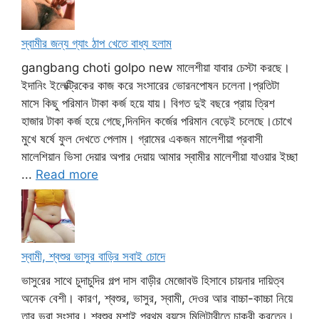
স্বামীর জন্য গ্যাং ঠাপ খেতে বাধ্য হলাম
gangbang choti golpo new মালেশীয়া যাবার চেস্টা করছে।
ইদানিং ইলেক্ট্রিকের কাজ করে সংসারের ভোরনপোষন চলেনা।প্রতিটা
মাসে কিছু পরিমান টাকা কর্জ হয়ে যায়। বিগত দুই বছরে প্রায় ত্রিশ
হাজার টাকা কর্জ হয়ে গেছে,দিনদিন কর্জের পরিমান বেড়েই চলেছে।চোখে
মুখে ষর্ষে ফুল দেখতে পেলাম। গ্রামের একজন মালেশীয়া প্রবাসী
মালেশিয়ান ভিসা দেয়ার অপার দেয়ায় আমার স্বামীর মালেশীয়া যাওয়ার ইচ্ছা
...
Read more
স্বামী, শ্বশুর ভাসুর বাড়ির সবাই চোদে
ভাসুরের সাথে চুদাচুদির গল্প দাস বাড়ীর মেজোবউ হিসাবে চায়নার দায়িত্ব
অনেক বেশী। কারণ, শ্বশুর, ভাসুর, স্বামী, দেওর আর বাচ্চা-কাচ্চা নিয়ে
তার ভরা সংসার। শ্বশুর মশাই প্রথম বয়সে মিলিটারীতে চাকরী করতেন।