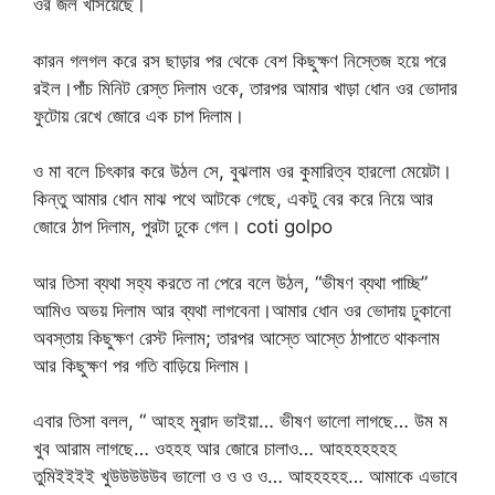
ওর জল খসিয়েছে।
কারন গলগল করে রস ছাড়ার পর থেকে বেশ কিছুক্ষণ নিস্তেজ হয়ে পরে
রইল।পাঁচ মিনিট রেস্ত দিলাম ওকে, তারপর আমার খাড়া ধোন ওর ভোদার
ফুটোয় রেখে জোরে এক চাপ দিলাম।
ও মা বলে চিৎকার করে উঠল সে, বুঝলাম ওর কুমারিত্ব হারলো মেয়েটা।
কিন্তু আমার ধোন মাঝ পথে আটকে গেছে, একটু বের করে নিয়ে আর
জোরে ঠাপ দিলাম, পুরটা ঢুকে গেল। coti golpo
আর তিসা ব্যথা সহ্য করতে না পেরে বলে উঠল, “ভীষণ ব্যথা পাচ্ছি”
আমিও অভয় দিলাম আর ব্যথা লাগবেনা।আমার ধোন ওর ভোদায় ঢুকানো
অবস্তায় কিছুক্ষণ রেস্ট দিলাম; তারপর আস্তে আস্তে ঠাপাতে থাকলাম
আর কিছুক্ষণ পর গতি বাড়িয়ে দিলাম।
এবার তিসা বলল, “ আহহ মুরাদ ভাইয়া… ভীষণ ভালো লাগছে… উম ম
খুব আরাম লাগছে… ওহহহ আর জোরে চালাও… আহহহহহহহ
তুমিইইইই খুউউউউউব ভালো ও ও ও ও… আহহহহহ… আমাকে এভাবে