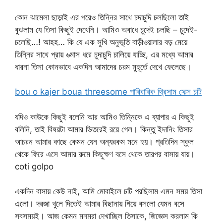
কোন ঝামেলা ছাড়াই এর পরেও তিন্নির সাথে চদাচুদি চলছিলো তাই
বুঝলাম যে তিসা কিছুই দেখেনি। আমিও অবাধে চুদেই চলছি – চুদেই-
চলেছি…! আহহ… কি যে এক সুখি অনুভূতি বাড়ীওয়ালার বড় মেয়ে
তিন্নির সাথে প্রায় ৬মাস ধরে চুদাচুদি চালিয়ে যাচ্ছি, এর মধ্যে আমার
ধারনা তিসা কোনভাবে একদিন আমাদের চরম মুহূর্তে দেখে ফেলেছে।
bou o kajer boua threesome পারিবারিক থ্রিসাম সেক্স চটি
যদিও কাউকে কিছুই বলেনি আর আমিও তিন্নিকে এ ব্যাপার এ কিছুই
বলিনি, তাই বিষয়টা আমার ভিতরেই রয়ে গেল। কিন্তু ইদানিং তিসার
আচরন আমার কাছে কেমন যেন অন্যরকম মনে হয়। প্রতিদিন স্কুল
থেকে ফিরে এসে আমার রুমে কিছুক্ষণ বসে থেকে তারপর বাসায় যায়।
coti golpo
একদিন বাসায় কেউ নাই, আমি মোবাইলে চটি পরছিলাম এমন সময় তিসা
এলো। দরজা খুলে দিতেই আমার বিছানায় গিয়ে বসলো যেমন বসে
সবসময়ই। আজ কেমন মনমরা দেখাচ্ছিল তিসাকে, জিজ্ঞেস করলাম কি