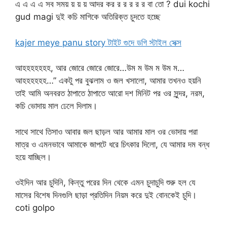
এ এ এ এ সব সময় য় য় য় আদর কর র র র র র বা তো ? dui kochi
gud magi দুই কচি মাগিকে অতিরিক্ত চুদতে হচ্ছে
kajer meye panu story টাইট গুদে ডগি স্টাইল সেক্স
আহহহহহহহ, আর জোরে জোরে জোরে…উম ম উম ম উম ম…
আহহহহহহ…” একটু পর বুঝলাম ও জল খসালো, আমার তখনও হয়নি
তাই আমি অনবরত ঠাপাতে ঠাপাতে আরো দশ মিনিট পর ওর সুন্দর, নরম,
কচি ভোদায় মাল ঢেলে দিলাম।
সাথে সাথে তিসাও আবার জল ছাড়ল আর আমার মাল ওর ভোদায় পরা
মাত্র ও এমনভাবে আমাকে জাপটে ধরে চিৎকার দিলো, যে আমার দম বন্ধ
হয়ে যাচ্ছিল।
ওইদিন আর চুদিনি, কিন্তু পরের দিন থেকে এমন চুদাচুদি শুরু হল যে
মাসের বিশেষ দিনগুলি ছাড়া প্রতিদিন নিয়ম করে দুই বোনকেই চুদি।
coti golpo