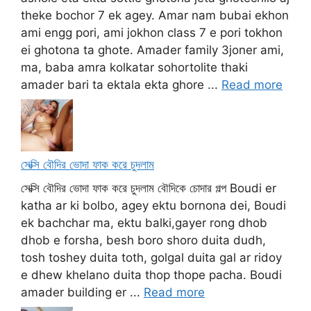
theke bochor 7 ek agey. Amar nam bubai ekhon
ami engg pori, ami jokhon class 7 e pori tokhon
ei ghotona ta ghote. Amader family 3joner ami,
ma, baba amra kolkatar sohortolite thaki
amader bari ta ektala ekta ghore ...
Read more
সেক্সি বৌদির ভোদা ফাক করে চুদলাম
সেক্সি বৌদির ভোদা ফাক করে চুদলাম বৌদিকে চোদার গল্প Boudi er
katha ar ki bolbo, agey ektu bornona dei, Boudi
ek bachchar ma, ektu balki,gayer rong dhob
dhob e forsha, besh boro shoro duita dudh,
tosh toshey duita toth, golgal duita gal ar ridoy
e dhew khelano duita thop thope pacha. Boudi
amader building er ...
Read more