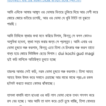
সাতসকালে বাবা তার ভার্জিন মেয়ের বালহীন গুদের স্বাদ নিল
আমি এদিকে আমার আঙ্গুল ওর ভোদার ভিতরে ঢুকিয়ে দিয়ে আর বেশী করে
জোরে জোরে গুতিয়ে চলেছি, আর ওর ভোদা যে খুবি টাইট তা বুঝতে
পারছি।
আমি তিথিকে ব্যথার কথা মনে করিয়ে দিলাম, কিন্তু সে বলল কোনও
অসুবিধা হবেনা, ব্যথা সহ্য করার জন্য সে প্রস্তুত। আমি এবার ওর
ভোদা চুষতে শুরু করলাম, কিন্তু এতে তিসা যে চিৎকার শুরু করল তাতে
বাধ্য হয়ে জোরে মিউজিক ছেড়ে দিলাম। dui kochi gud magi
দুই কচি মাগিকে অতিরিক্ত চুদতে হচ্ছে
তারপর আবার সেই কচি, নরম ভোদা চুষতে শুরু করলাম। তিসা আহহ
আহহ উমম উমম করে সমানে চেচাচ্ছে আর মাঝে মাঝে প্রচণ্ড রকম
ছটফট করতে করতে কোমর ঝাঁকাচ্ছে।
হালকা বাদামি বালে ছাওয়া ওর কচি লাল ভোদা থেকে তখন গলগল করে
রস বের হচ্ছে। আর আমি তা ভাল করে চেটে চুষে খাচ্ছি, তিসা বোধহয়