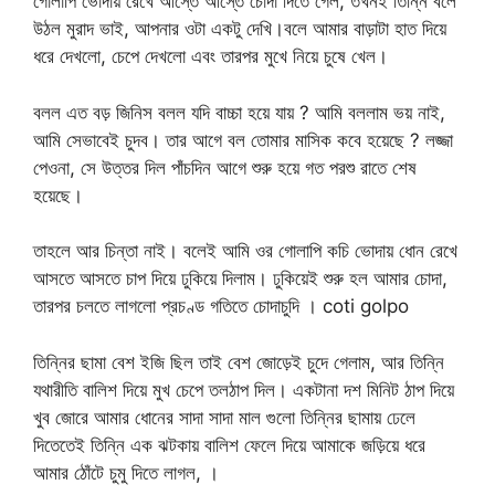
গোলাপি ভোদায় রেখে আস্তে আস্তে চোদা দিতে গেল, তখনই তিন্নি বলে
উঠল মুরাদ ভাই, আপনার ওটা একটু দেখি।বলে আমার বাড়াটা হাত দিয়ে
ধরে দেখলো, চেপে দেখলো এবং তারপর মুখে নিয়ে চুষে খেল।
বলল এত বড় জিনিস বলল যদি বাচ্চা হয়ে যায় ? আমি বললাম ভয় নাই,
আমি সেভাবেই চুদব। তার আগে বল তোমার মাসিক কবে হয়েছে ? লজ্জা
পেওনা, সে উত্তর দিল পাঁচদিন আগে শুরু হয়ে গত পরশু রাতে শেষ
হয়েছে।
তাহলে আর চিন্তা নাই। বলেই আমি ওর গোলাপি কচি ভোদায় ধোন রেখে
আসতে আসতে চাপ দিয়ে ঢুকিয়ে দিলাম। ঢুকিয়েই শুরু হল আমার চোদা,
তারপর চলতে লাগলো প্রচণ্ড গতিতে চোদাচুদি । coti golpo
তিন্নির ছামা বেশ ইজি ছিল তাই বেশ জোড়েই চুদে গেলাম, আর তিন্নি
যথারীতি বালিশ দিয়ে মুখ চেপে তলঠাপ দিল। একটানা দশ মিনিট ঠাপ দিয়ে
খুব জোরে আমার ধোনের সাদা সাদা মাল গুলো তিন্নির ছামায় ঢেলে
দিতেতেই তিন্নি এক ঝটকায় বালিশ ফেলে দিয়ে আমাকে জড়িয়ে ধরে
আমার ঠোঁটে চুমু দিতে লাগল, ।