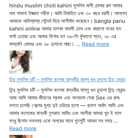
hindu muslim choti kahini মুসলিম মাগী চোদার গল্প আমার
নাম শাবানা ইজ্জাত শরীফ। আমি বিবাহিত এবং ৩০ বছর বয়সী। আল্লাহ
আমাকে অবিশ্বাস্য সৌন্দর্য দিয়ে আশীর্বাদ করেছেন। bangla panu
kahini online আমার হালকা বাদামী চোখ এবং ধারালো নখের মত
ফর্সা চেহারা এবং আমার ফিগার হল ৩৬-সি ফুঁকানো স্তন, ২৮ এর
মাস্তানি কোমর এবং ৩৮ দুলানো পাছা। ...
Read more
হিন্দু মুসলিম চটি – মুসলিম কলেজ বান্ধবীর মাল্লু গুদ চুদলো হিন্দু ফ্রেন্ড
হিন্দু মুসলিম চটি – মুসলিম কলেজ বান্ধবীর মাল্লু গুদ চুদলো হিন্দু ফ্রেন্ড
আজ আমি আমার জীবনের প্রথম এবং অন্যতম সেরা Sex এর গল্পঃ
বলতে চলেছি।গল্পের মুখ্য দুই চরিত্র হলো — রমেশ অর্থাৎ আমি এবং
আমার কলেজের বান্ধবী নুসরাত আমিঃ এবং আলীয়া আমরা খুব ই ভাল
বন্ধু ছিলাম সবসময় একে অপরের সাথে খুনসুটি আড্ডা সব সময় ...
Read more