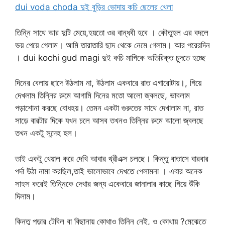
dui voda choda দুই বুড়ির ভোদায় কচি ছেলের খেলা
তিন্নি সাথে আর দুটি মেয়ে,হয়তো ওর বান্ধবী হবে । কৌতুহল এর বদলে
ভয় পেয়ে গেলাম। আমি তারাতারি ছাদ থেকে নেমে গেলাম। আর পরেরদিন
। dui kochi gud magi দুই কচি মাগিকে অতিরিক্ত চুদতে হচ্ছে
দিনের বেলায় ছাদে উঠলাম না, উঠলাম একবারে রাত এগারোটায়।, গিয়ে
দেখলাম তিন্নির রুমে আগামি দিনের মতো আলো জ্বলছে, ভাবলাম
পড়াশোনা করছে বোধহয়। তেমন একটা গুরুতের সাথে দেখালাম না, রাত
সাড়ে বারটার দিকে যখন চলে আসব তখনও তিন্নির রুমে আলো জ্বলছে
তখন একটু সন্দেহ হল।
তাই একটু খেয়াল করে দেখি আবার থ্রীএক্স চলছে। কিন্তু বাতাসে বারবার
পর্দা উঠা নামা করছিল,তাই ভালোভাবে দেখতে পেলামনা । এবার অনেক
সাহস করেই তিন্নিকে দেখার জন্য একেবারে জানালার কাছে গিয়ে উঁকি
দিলাম।
কিন্তু পড়ার টেবিল বা বিছানায় কোথাও তিন্নি নেই, ও কোথায় ?মেঝেতে