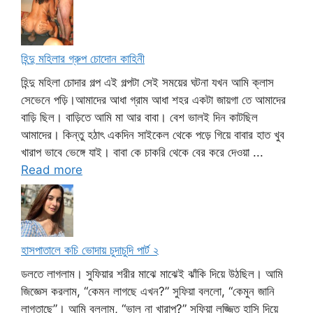
হিন্দু মহিলার গ্রুপ চোদোন কাহিনী
হিন্দু মহিলা চোদার গল্প এই গল্পটা সেই সময়ের ঘটনা যখন আমি ক্লাস
সেভেনে পড়ি।আমাদের আধা গ্রাম আধা শহর একটা জায়গা তে আমাদের
বাড়ি ছিল। বাড়িতে আমি মা আর বাবা। বেশ ভালই দিন কাটছিল
আমাদের। কিন্তু হঠাৎ একদিন সাইকেল থেকে পড়ে গিয়ে বাবার হাত খুব
খারাপ ভাবে ভেঙ্গে যাই। বাবা কে চাকরি থেকে বের করে দেওয়া ...
Read more
হাসপাতালে কচি ভোদায় চুদাচুদি পার্ট ২
ডলতে লাগলাম। সুফিয়ার শরীর মাঝে মাঝেই ঝাঁকি দিয়ে উঠছিল। আমি
জিজ্ঞেস করলাম, “কেমন লাগছে এখন?” সুফিয়া বললো, “কেমুন জানি
লাগতাছে”। আমি বললাম, “ভাল না খারাপ?” সুফিয়া লজ্জিত হাসি দিয়ে