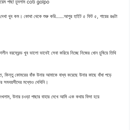
ায়েম পাছা চুদলাম coti golpo
নে দেখা খুব কম। কোথা থেকে শুরু করি……আপুর হাইট ৫ ফিট ৫, গায়ের রঙটা
ালীন বয়ফ্রেন্ড খুব ভালো ভাবেই সেবা করিয়ে নিচ্ছে নিজের ধোন চুষিয়ে তিথি
ত, কিন্তু কোমরের বাঁক উনার আমাকে বাধ্য করেছে উনার কাছে বাঁধা পড়ে
র সমবয়সীদের মধ্যেও দেখিনি।
েখলাম, উনার চওড়া পাছার বাহার দেখে আমি এক কথায় ফিদা হয়ে