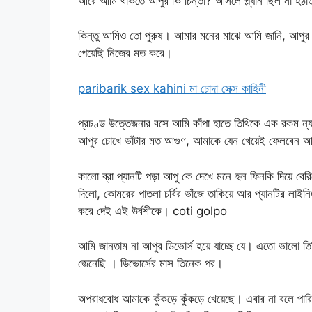
আরে আমি থাকতে আপুর কি চিন্তা? আসলে প্ল্যান ছিল না হঠা
কিন্তু আমিও তো পুরুষ। আমার মনের মাঝে আমি জানি, আপুর
পেয়েছি নিজের মত করে।
paribarik sex kahini মা চোদা সেক্স কাহিনী
প্রচণ্ড উত্তেজনার বসে আমি কাঁপা হাতে তিথিকে এক রকম ন্যাং
আপুর চোখে ভাঁটার মত আগুণ, আমাকে যেন খেয়েই ফেলবেন
কালো ব্রা প্যানটি পড়া আপু কে দেখে মনে হল ফিনকি দিয়ে বেরি
দিলো, কোমরের পাতলা চর্বির ভাঁজে তাকিয়ে আর প্যানটির লাই
করে দেই এই উর্বশীকে। coti golpo
আমি জানতাম না আপুর ডিভোর্স হয়ে যাচ্ছে যে। এতো ভালো তি
জেনেছি । ডিভোর্সের মাস তিনেক পর।
অপরাধবোধ আমাকে কুঁকড়ে কুঁকড়ে খেয়েছে। এবার না বলে পা