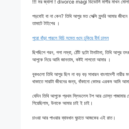
!!! মর জ্বালা ! divorce magi ডিভোর্সি মাগীর মাখন মোল
পড়বোই বা না কেন? তিথি আপুর মত সেক্সি সুন্দরি আমার জীব
তামাটে টাইপের ।
পুরো বাঁড়া পারলে বিচি সমেত গুদে ঢুকিয়ে বীর্য ঢালল
ছিপছিপে গরন, গলা লম্বা, ঠোঁট দুটো টানাটানা, তিথি আপুর তৎক
আপুকে নিয়ে আমি জানতাম, কষ্টই লাগতো আমার ।
বুকগুলো তিথি আপুর ছিল না বড় বড় সাধারন বাংলাদেশী নারীর ম
থাকাতে সারাটা জীবনের জন্য, বাঁকানো কোমর এরকম আমি আমা
যেদিন তিথি আপুকে প্রথম স্লিভলেস টপ আর চোস্ত পাজামায় দ
গিয়েছিলাম, উনাকে আমার চাই ই চাই।
চাওয়া আর পাওয়ার ব্যাবধান ঘুচাতে আজকের এই রাত।