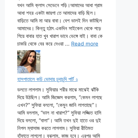
যখন আমি ক্লাস সেভেনে পড়ি।আমাদের আধা গ্রাম
আধা শহর একটা জায়গা তে আমাদের বাড়ি ছিল।
বাড়িতে আমি মা আর বাবা। বেশ ভালই দিন কাটছিল
আমাদের। কিন্তু হঠাৎ একদিন সাইকেল থেকে পড়ে
গিয়ে বাবার হাত খুব খারাপ ভাবে ভেঙ্গে যাই। বাবা কে
চাকরি থেকে বের করে দেওয়া ...
Read more
হাসপাতালে কচি ভোদায় চুদাচুদি পার্ট ২
ডলতে লাগলাম। সুফিয়ার শরীর মাঝে মাঝেই ঝাঁকি
দিয়ে উঠছিল। আমি জিজ্ঞেস করলাম, “কেমন লাগছে
এখন?” সুফিয়া বললো, “কেমুন জানি লাগতাছে”।
আমি বললাম, “ভাল না খারাপ?” সুফিয়া লজ্জিত হাসি
দিয়ে বললো, “বালা”। আমি তখন দুই হাতে ওর দুই
নিপল ম্যাসাজ করতে লাগলাম। সুফিয়া রীতিমত
হাঁফাতে লাগলো। বুঝলাম, কাজ হবে। এরপর আমি