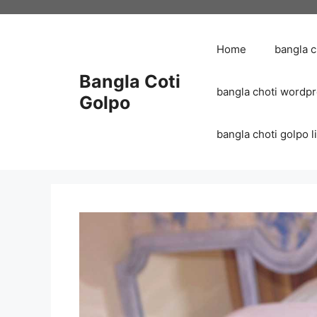
Skip
to
content
Home
bangla 
Bangla Coti
bangla choti wordp
Golpo
bangla choti golpo list