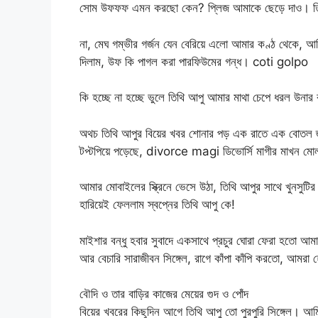
সোম উফফফ এমন করছো কেন? প্লিজ আমাকে ছেড়ে দাও। ত
না, মেঘ গম্ভীর গর্জন যেন বেরিয়ে এলো আমার কণ্ঠ থেকে, আম
দিলাম, উফ কি পাগল করা পারফিউমের গন্ধ। coti golpo
কি হচ্ছে না হচ্ছে ভুলে তিথি আপু আমার মাথা চেপে ধরল উনার 
অথচ তিথি আপুর বিয়ের খবর শোনার পড় এক রাতে এক বোতল জ্যাক
টপ্টপিয়ে পড়েছে, divorce magi ডিভোর্সি মাগীর মাখন মোলা
আমার মোবাইলের স্ক্রিনে ভেসে উঠা, তিথি আপুর সাথে খুনসু
হারিয়েই ফেললাম স্বপ্নের তিথি আপু কে!
মাইশার বন্ধু হবার সুবাদে একসাথে প্রচুর ঘোরা ফেরা হতো আমাদে
আর বেচারি সারাজীবন সিঙ্গেল, রাগে কাঁপা কাঁপি করতো, আমরা হ
বৌদি ও তার বাড়ির কাজের মেয়ের গুদ ও পোঁদ
বিয়ের খবরের কিছুদিন আগে তিথি আপু তো পুরপুরি সিঙ্গেল। আমি