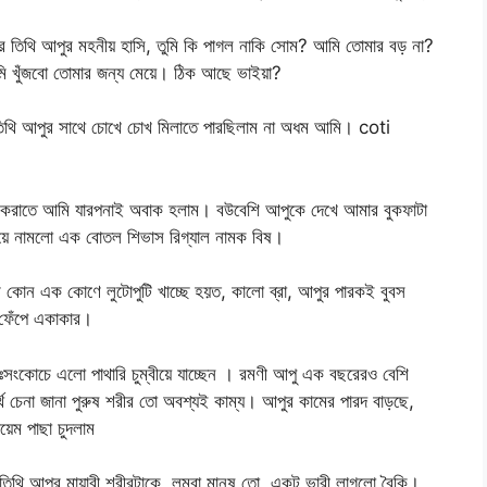
ে তিথি আপুর মহনীয় হাসি, তুমি কি পাগল নাকি সোম? আমি তোমার বড় না?
ি খুঁজবো তোমার জন্য মেয়ে। ঠিক আছে ভাইয়া?
তিথি আপুর সাথে চোখে চোখ মিলাতে পারছিলাম না অধম আমি। coti
জ করাতে আমি যারপনাই অবাক হলাম। বউবেশি আপুকে দেখে আমার বুকফাটা
য়ে নামলো এক বোতল শিভাস রিগ্যাল নামক বিষ।
কোন এক কোণে লুটোপুটি খাচ্ছে হয়ত, কালো ব্রা, আপুর পারকই বুবস
 ফেঁপে একাকার।
িঃসংকোচে এলো পাথারি চুম্বীয়ে যাচ্ছেন । রমণী আপু এক বছরেরও বেশি
র্থ চেনা জানা পুরুষ শরীর তো অবশ্যই কাম্য। আপুর কামের পারদ বাড়ছে,
েম পাছা চুদলাম
থি আপুর মায়াবী শরীরটাকে, লম্বা মানুষ তো, একটু ভারী লাগলো বৈকি।