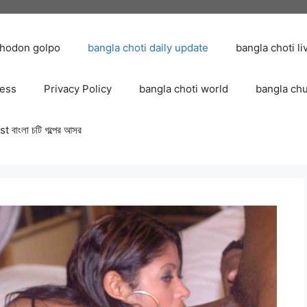
chodon golpo
bangla choti daily update
bangla choti li
ress
Privacy Policy
bangla choti world
bangla ch
 বাংলা চটি গল্পের আসর