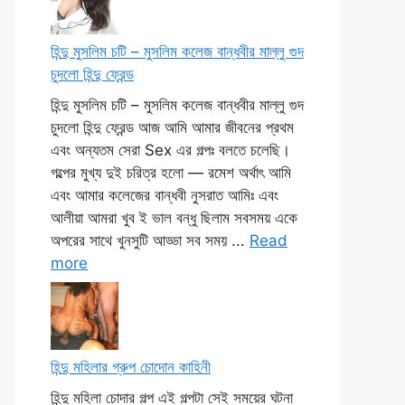
হিন্দু মুসলিম চটি – মুসলিম কলেজ বান্ধবীর মাল্লু গুদ
চুদলো হিন্দু ফ্রেন্ড
হিন্দু মুসলিম চটি – মুসলিম কলেজ বান্ধবীর মাল্লু গুদ
চুদলো হিন্দু ফ্রেন্ড আজ আমি আমার জীবনের প্রথম
এবং অন্যতম সেরা Sex এর গল্পঃ বলতে চলেছি।
গল্পের মুখ্য দুই চরিত্র হলো — রমেশ অর্থাৎ আমি
এবং আমার কলেজের বান্ধবী নুসরাত আমিঃ এবং
আলীয়া আমরা খুব ই ভাল বন্ধু ছিলাম সবসময় একে
অপরের সাথে খুনসুটি আড্ডা সব সময় ...
Read
more
হিন্দু মহিলার গ্রুপ চোদোন কাহিনী
হিন্দু মহিলা চোদার গল্প এই গল্পটা সেই সময়ের ঘটনা