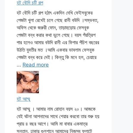
হট বৌদি চটি গল্প
হট বৌদি চটি গল্প হঠাৎ একদিন দেখি ফেইসবুকের
পেজটা খুলা রেখেই চলে গেছে রানী বউদি ।সম্ভবত,
অফিস থেকে জরুরী ফোন, তাড়াহুড়োয় ফেসবুক
পেজটা বন্ধ করার কথা ভুলে গেছে। বয়স পঁয়ত্রিশ
পার হলেও আমার বউদি রানী এর ফিগার পঁচিশ বছরের
উঠতি যুবতীর মত ।আমি একবার ভাবলাম ফেসবুক
পেজটা বন্ধ করে দেই। কিন্তু কি মনে হল, চেয়ারে
...
Read more
হট আম্মু
হট আম্মু । আমার নাম রোহান বয়স ২০। আজকে
যেই ঘটনা আপনাদের সাথে শেয়ার করবো তার শুরু হয়
প্রায় ৪ বছর আগে। আমি মা বাবার একমাত্র
সন্তান, ঢাকার গুলশানে আমাদের নিজস্ব ফ্লাটে