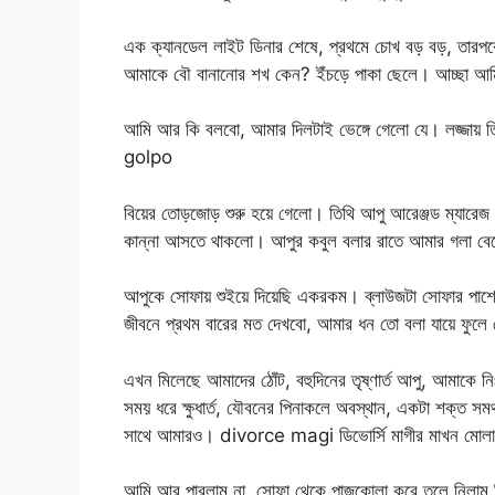
এক ক্যানডেল লাইট ডিনার শেষে, প্রথমে চোখ বড় বড়, তারপর
আমাকে বৌ বানানোর শখ কেন? ইঁচড়ে পাকা ছেলে। আচ্ছা আম
আমি আর কি বলবো, আমার দিলটাই ভেঙ্গে গেলো যে। লজ্জায় 
golpo
বিয়ের তোড়জোড় শুরু হয়ে গেলো। তিথি আপু আরেঞ্জড ম্যারে
কান্না আসতে থাকলো। আপুর কবুল বলার রাতে আমার গলা বে
আপুকে সোফায় শুইয়ে দিয়েছি একরকম। ব্লাউজটা সোফার পাশে 
জীবনে প্রথম বারের মত দেখবো, আমার ধন তো বলা যায়ে ফুলে
এখন মিলেছে আমাদের ঠোঁট, বহুদিনের তৃষ্ণার্ত আপু, আমাকে ন
সময় ধরে ক্ষুধার্ত, যৌবনের পিনাকলে অবস্থান, একটা শক্ত সম
সাথে আমারও। divorce magi ডিভোর্সি মাগীর মাখন মোলায়
আমি আর পারলাম না, সোফা থেকে পাজকোলা করে তুলে নিলাম তি