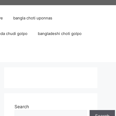
ve
bangla choti uponnas
uda chudi golpo
bangladeshi choti golpo
Search