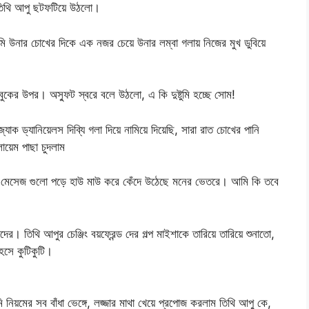
িথি আপু ছটফটিয়ে উঠলো।
ি উনার চোখের দিকে এক নজর চেয়ে উনার লম্বা গলায় নিজের মুখ ডুবিয়ে
বুকের উপর। অস্ফুট স্বরে বলে উঠলো, এ কি দুষ্টুমি হচ্ছে সোম!
 ড্যানিয়েলস দিব্যি গলা দিয়ে নামিয়ে দিয়েছি, সারা রাত চোখের পানি
য়েম পাছা চুদলাম
টির মেসেজ গুলো পড়ে হাউ মাউ করে কেঁদে উঠেছে মনের ভেতরে। আমি কি তবে
র। তিথি আপুর চেঞ্জিং বয়ফ্রেন্ড দের গল্প মাইশাকে তারিয়ে তারিয়ে শুনাতো,
েসে কুটিকুটি।
 নিয়মের সব বাঁধা ভেঙ্গে, লজ্জার মাথা খেয়ে প্রপোজ করলাম তিথি আপু কে,