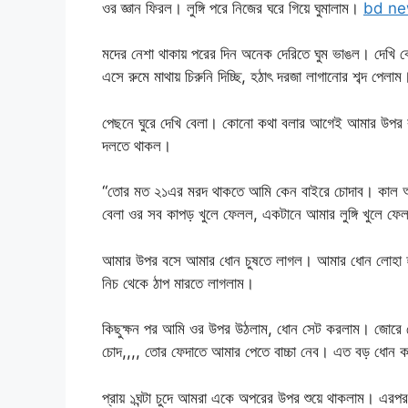
ওর জ্ঞান ফিরল। লুঙ্গি পরে নিজের ঘরে গিয়ে ঘুমালাম।
bd new 
মদের নেশা থাকায় পরের দিন অনেক দেরিতে ঘুম ভাঙল। দেখি ব
এসে রুমে মাথায় চিরুনি দিচ্ছি, হঠাৎ দরজা লাগানোর শব্দ পেলাম
পেছনে ঘুরে দেখি বেলা। কোনো কথা বলার আগেই আমার উপর ঝ
দলতে থাকল।
“তোর মত ২১এর মরদ থাকতে আমি কেন বাইরে চোদাব। কাল আম
বেলা ওর সব কাপড় খুলে ফেলল, একটানে আমার লুঙ্গি খুলে ফ
আমার উপর বসে আমার ধোন চুষতে লাগল। আমার ধোন লোহা হ
নিচ থেকে ঠাপ মারতে লাগলাম।
কিছুক্ষন পর আমি ওর উপর উঠলাম, ধোন সেট করলাম। জোরে জো
চোদ,,,, তোর ফেদাতে আমার পেতে বাচ্চা নেব। এত বড় ধোন 
প্রায় ১ঘন্টা চুদে আমরা একে অপরের উপর শুয়ে থাকলাম। এরপর প