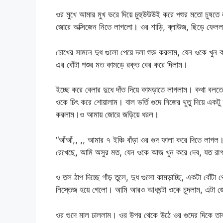
ওর মুখে আমার মুখ ভরে দিয়ে চুহুউউউই করে পশুর মতো চুষ
জোরে অক্সিজেন নিতে লাগলো। ওর শাড়ি, ব্লাউজ, ছিড়ে ফেল
চোখের সামনে দুধ গুলো পেয়ে দলা শুরু করলাম, যেন ওকে খুন 
এর বোঁটা পশুর মত কামড়ে রক্ত বের করে দিলাম।
ইচ্ছে করে বেলার দুধে দাঁত দিয়ে কামড়াতে লাগলাম। কথা বলতে
ওকে চিৎ করে শোয়ালাম। বাল ভর্তি গুদে নিজের থুতু দিয়ে একটু
করলাম।ও আমায় জোরে জড়িয়ে ধরল।
“আঁআঁ,, ,, আমার ৭ ইঞ্চি বাঁড়া ওর গুদ ফালা করে দিতে লাগ
রেখেছে, আমি অসুর মত, যেন ওকে আজ খুন করে দেব, যত র
ও তল ঠাপ দিচ্ছে গাঁড় তুলে, দুধ গুলো কামড়াচ্ছি, একটা বো
নিস্তেজ হয়ে গেলো। আমি আরও আধঘন্টা ওকে চুদলাম, এটা জে
ওর গুদে মাল ঢাললাম। ওর উপর থেকে উঠে ওর গুদের দিকে তাক