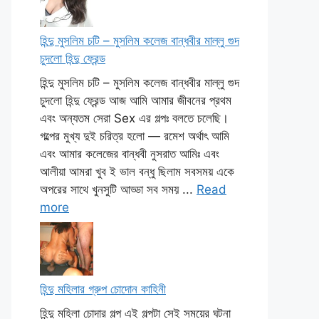
হিন্দু মুসলিম চটি – মুসলিম কলেজ বান্ধবীর মাল্লু গুদ
চুদলো হিন্দু ফ্রেন্ড
হিন্দু মুসলিম চটি – মুসলিম কলেজ বান্ধবীর মাল্লু গুদ
চুদলো হিন্দু ফ্রেন্ড আজ আমি আমার জীবনের প্রথম
এবং অন্যতম সেরা Sex এর গল্পঃ বলতে চলেছি।
গল্পের মুখ্য দুই চরিত্র হলো — রমেশ অর্থাৎ আমি
এবং আমার কলেজের বান্ধবী নুসরাত আমিঃ এবং
আলীয়া আমরা খুব ই ভাল বন্ধু ছিলাম সবসময় একে
অপরের সাথে খুনসুটি আড্ডা সব সময় ...
Read
more
হিন্দু মহিলার গ্রুপ চোদোন কাহিনী
হিন্দু মহিলা চোদার গল্প এই গল্পটা সেই সময়ের ঘটনা