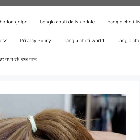
chodon golpo
bangla choti daily update
bangla choti li
ress
Privacy Policy
bangla choti world
bangla ch
 বাংলা চটি গল্পের আসর