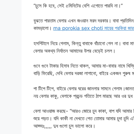
“চুসে কি হবে, সেই ৫মিনিটের বেশি এগোতে পারবি না।”
বুঝতে পারতাম বেলার এখন জওয়ান মরদ দরকার। বাবা প্রতিদিন
কামড়ালো।
ma porokia sex choti মায়ের পরকিয়া জারজ ব
হসপিটালে নিয়ে গেলাম, কিন্তু বাবাকে বাঁচানো গেল না। বাব
বেলার অকথ্য নির্যাতন আমাদের উপর বেড়েই চলল।
গুনে গুনে টাকার হিসাব নিতে থাকল, আমায় মা-বাবার নামে খিস
বাড়ি ফিরেছি, দেখি বেলার দরজা লাগানো, বাইরে একজন পুরু
পা টিপে টিপে, বাইরে বেলার ঘরের জানলার সামনে গেলাম।জ
নয় বেলার কাকু, বেলাকে প্রচন্ড গতিতে ঠাপ মারছে আর ওর দুধ 
বেলা আওয়াজ করছে- “আরও জোরে চুদ কাকা, বাপ যদি আমার বি
শুয়ে পড়ত। যদি কাকী না দেখতে পেত তোমার আমার চুদা চুদি
আহ্হ্হঃ,,,,, দুধ গুলো চুস ভালো করে।