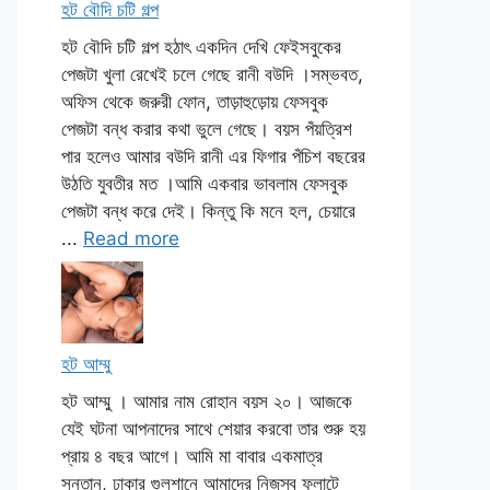
হট বৌদি চটি গল্প
হট বৌদি চটি গল্প হঠাৎ একদিন দেখি ফেইসবুকের
পেজটা খুলা রেখেই চলে গেছে রানী বউদি ।সম্ভবত,
অফিস থেকে জরুরী ফোন, তাড়াহুড়োয় ফেসবুক
পেজটা বন্ধ করার কথা ভুলে গেছে। বয়স পঁয়ত্রিশ
পার হলেও আমার বউদি রানী এর ফিগার পঁচিশ বছরের
উঠতি যুবতীর মত ।আমি একবার ভাবলাম ফেসবুক
পেজটা বন্ধ করে দেই। কিন্তু কি মনে হল, চেয়ারে
...
Read more
হট আম্মু
হট আম্মু । আমার নাম রোহান বয়স ২০। আজকে
যেই ঘটনা আপনাদের সাথে শেয়ার করবো তার শুরু হয়
প্রায় ৪ বছর আগে। আমি মা বাবার একমাত্র
সন্তান, ঢাকার গুলশানে আমাদের নিজস্ব ফ্লাটে