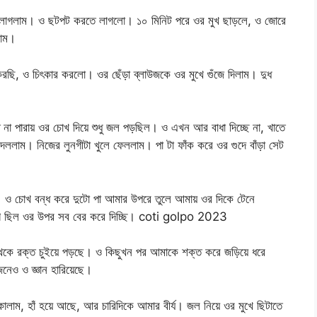
তে লাগলাম। ও ছটপট করতে লাগলো। ১০ মিনিট পরে ওর মুখ ছাড়লে, ও জোরে
লাম।
করছি, ও চিৎকার করলো। ওর ছেঁড়া ব্লাউজকে ওর মুখে গুঁজে দিলাম। দুধ
 না পারায় ওর চোখ দিয়ে শুধু জল পড়ছিল। ও এখন আর বাধা দিচ্ছে না, খাতে
 দললাম। নিজের লুনগীটা খুলে ফেললাম। পা টা ফাঁক করে ওর গুদে বাঁড়া সেট
ল। ও চোখ বন্ধ করে দুটো পা আমার উপরে তুলে আমায় ওর দিকে টেনে
াগ ছিল ওর উপর সব বের করে দিচ্ছি। coti golpo 2023
ঁটা থেকে রক্ত চুইয়ে পড়ছে। ও কিছুখন পর আমাকে শক্ত করে জড়িয়ে ধরে
নেও ও জ্ঞান হারিয়েছে।
ালাম, হাঁ হয়ে আছে, আর চারিদিকে আমার বীর্য। জল নিয়ে ওর মুখে ছিটাতে