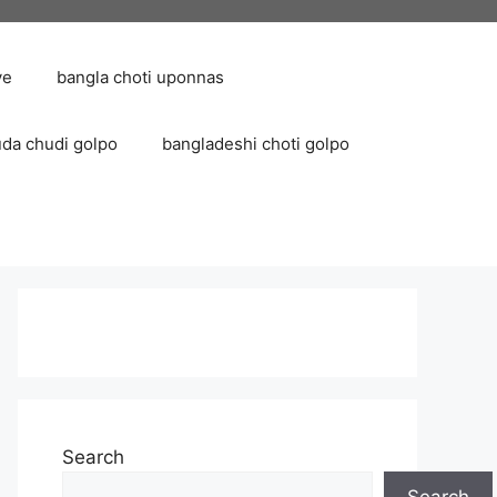
ve
bangla choti uponnas
uda chudi golpo
bangladeshi choti golpo
Search