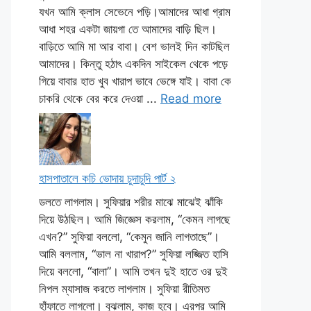
যখন আমি ক্লাস সেভেনে পড়ি।আমাদের আধা গ্রাম
আধা শহর একটা জায়গা তে আমাদের বাড়ি ছিল।
বাড়িতে আমি মা আর বাবা। বেশ ভালই দিন কাটছিল
আমাদের। কিন্তু হঠাৎ একদিন সাইকেল থেকে পড়ে
গিয়ে বাবার হাত খুব খারাপ ভাবে ভেঙ্গে যাই। বাবা কে
চাকরি থেকে বের করে দেওয়া ...
Read more
হাসপাতালে কচি ভোদায় চুদাচুদি পার্ট ২
ডলতে লাগলাম। সুফিয়ার শরীর মাঝে মাঝেই ঝাঁকি
দিয়ে উঠছিল। আমি জিজ্ঞেস করলাম, “কেমন লাগছে
এখন?” সুফিয়া বললো, “কেমুন জানি লাগতাছে”।
আমি বললাম, “ভাল না খারাপ?” সুফিয়া লজ্জিত হাসি
দিয়ে বললো, “বালা”। আমি তখন দুই হাতে ওর দুই
নিপল ম্যাসাজ করতে লাগলাম। সুফিয়া রীতিমত
হাঁফাতে লাগলো। বুঝলাম, কাজ হবে। এরপর আমি