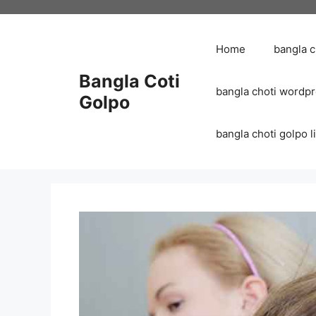
Skip
to
content
Home
bangla 
Bangla Coti
bangla choti wordp
Golpo
bangla choti golpo list