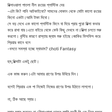
রিক্সাওয়ালা পাতলা নীল রংয়ের প্লাস্টিক দেয়
-এটা কি? পানি আটকাইবো? সামনের দোকান থেকে মোটা কালো রংয়ের
কিনো একটা।আমি টাকা দিবো।
সে বড় দেখে এক কালো প্লাস্টিক কিনে যা দিয়ে প্রায় পুরো রিক্সা কভার
করে রাখা যায়।এতে বাইরে থেকে কেউ কিছু দেখবে না।রিক্সা চলতে শুরু
করলো। বৃস্টির কারণে রাস্তায় জ্যাম শুরু হইছে।জাকির ফিসফিস করে
প্রিয়ার কানে বলে
-বসতে সমস্যা হচ্ছে ম্যাডাম? choti Fantasy
হুম,রিক্সাটা একটু ছোট।
এক কাজ করুন।এটা আমার রাণের উপর উথিয়ে দিন।
বলেই প্রিয়ার এক পা নিজেই নিজের রাণের উপর উঠাতে লাগলো।
না, ঠিক আছে স্যার।
স্যার স্যার করবেন না।রিক্সাওয়ালা ভাববে ব্যাটা সুন্দরী পি এস নিয়ে ঘুরতে