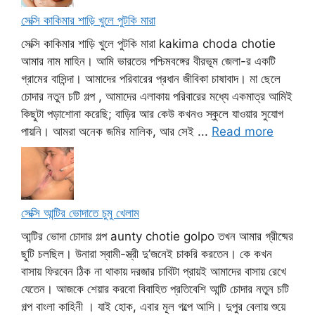
সেক্সি কাকিমার শাড়ি খুলে পুটকি মারা
সেক্সি কাকিমার শাড়ি খুলে পুটকি মারা kakima choda chotie
আমার নাম মাহিন। আমি ভারতের পশ্চিমবঙ্গের বীরভূম জেলা-র একটি
গ্রামের বাসিন্দা। আমাদের পরিবারের প্রধান জীবিকা চাষাবাদ। মা ছেলে
চোদার নতুন চটি গল্প , আমাদের এলাকায় পরিবারের মধ্যে একমাত্র আমিই
কিছুটা পড়াশোনা করেছি; বাড়ির আর কেউ কখনও স্কুলে যাওয়ার সুযোগ
পায়নি। আমরা অনেক জমির মালিক, আর সেই ...
Read more
সেক্সি আন্টির ভোদাতে চুমু খেলাম
আন্টির ভোদা চোদার গল্প aunty chotie golpo তখন আমার গ্রীষ্মের
ছুটি চলছিল। উনারা স্বামী-স্ত্রী দু’জনেই চাকরি করতেন। কে কখন
বাসায় ফিরবেন ঠিক না থাকায় দরজার চাবিটা প্রায়ই আমাদের বাসায় রেখে
যেতেন। আজকে শেয়ার করবো বিবাহিত প্রতিবেশি আন্টি চোদার নতুন চটি
গল্প বাংলা কাহিনী । যাই হোক, এবার মূল গল্পে আসি। দুপুর বেলায় শুয়ে