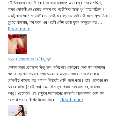
চটি উপন্যাস সোনালী কে দিয়ে বাড়া চোষাতে আমার খুব মজা লাগছিল,
কারণ সোনালী কে চোদার আমার বহু প্রতীক্ষিত ইচ্ছে পুর্ণ হতে যাচ্ছিল।
একটু বাদে আমি সোনালীর ৩৪ সাইজের বড় বড় ফর্সা মাই গুলো মুখে নিয়ে
চুষতে লাগলাম, যার ফলে ওর খয়েরী বোঁটা গুলো ফুলে আঙ্গুরের মত ...
Read more
সেক্সের সময় ছেলেদের কিছু ভুল
সেক্সের সময় ছেলেদের কিছু ভুল বেশিরভাগ ক্ষেত্রেই দেখা যায় আমাদের
দেশের ছেলেরা সেক্সের সময় মেয়েদের আনন্দ দেওয়ার চেয়ে তাদেরকে
লোভনীয় খাদ্যের মত গপাগপ গিলতেই বেশি পছন্দ করে। তাই এদেশের বহু
মেয়ের কাছে (সবাই নয়) চরম যৌন সুখ পাওয়া যেন এক বহু আরাধ্য
বস্তু। ছেলেদের এই রাক্ষুসে মনোভাবের কারনেই অনেকসময় দেখা যায়
যে তারা তাদের Relationship ...
Read more