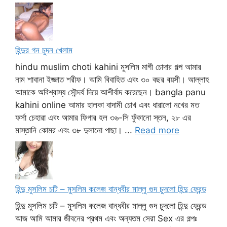
হিন্দুর গন চুদন খেলাম
hindu muslim choti kahini মুসলিম মাগী চোদার গল্প আমার
নাম শাবানা ইজ্জাত শরীফ। আমি বিবাহিত এবং ৩০ বছর বয়সী। আল্লাহ
আমাকে অবিশ্বাস্য সৌন্দর্য দিয়ে আশীর্বাদ করেছেন। bangla panu
kahini online আমার হালকা বাদামী চোখ এবং ধারালো নখের মত
ফর্সা চেহারা এবং আমার ফিগার হল ৩৬-সি ফুঁকানো স্তন, ২৮ এর
মাস্তানি কোমর এবং ৩৮ দুলানো পাছা। ...
Read more
হিন্দু মুসলিম চটি – মুসলিম কলেজ বান্ধবীর মাল্লু গুদ চুদলো হিন্দু ফ্রেন্ড
হিন্দু মুসলিম চটি – মুসলিম কলেজ বান্ধবীর মাল্লু গুদ চুদলো হিন্দু ফ্রেন্ড
আজ আমি আমার জীবনের প্রথম এবং অন্যতম সেরা Sex এর গল্পঃ