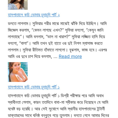
হাসপাতালে কচি ভোদায় চুদাচুদি পার্ট ২
ডলতে লাগলাম। সুফিয়ার শরীর মাঝে মাঝেই ঝাঁকি দিয়ে উঠছিল। আমি
জিজ্ঞেস করলাম, “কেমন লাগছে এখন?” সুফিয়া বললো, “কেমুন জানি
লাগতাছে”। আমি বললাম, “ভাল না খারাপ?” সুফিয়া লজ্জিত হাসি দিয়ে
বললো, “বালা”। আমি তখন দুই হাতে ওর দুই নিপল ম্যাসাজ করতে
লাগলাম। সুফিয়া রীতিমত হাঁফাতে লাগলো। বুঝলাম, কাজ হবে। এরপর
আমি ওর দুধে চাপ দিয়ে বললাম, ...
Read more
হাসপাতালে কচি ভোদায় চুদাচুদি পার্ট ১
হাসপাতালে কচি ভোদায় চুদাচুদি পার্ট ১ ডিগ্রী পরীক্ষার পরে আমি অবাধ
স্বাধীনতা পেলাম, কারন ততদিনে বাবা-মা স্বীকার করে নিয়েছেন যে আমি
যথেষ্ট বড় হয়েছি। আর সেই সুযোগে আমি স্থানীয় হাসপাতালের ইন্টার্নী
ডাক্তারদের সাথে ঘনিষ্ঠ বন্ধুত্ব গড়ে তুললাম। বলতে গেলে আমার দিনের