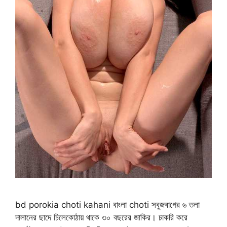
bd porokia choti kahani বাংলা choti সবুজবাগের ৬ তলা
দালানের ছাদে চিলেকোঠায় থাকে ৩০ বছরের জাকির। চাকরি করে