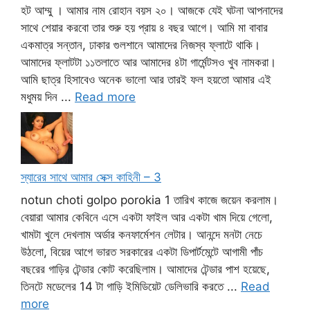
হট আম্মু । আমার নাম রোহান বয়স ২০। আজকে যেই ঘটনা আপনাদের
সাথে শেয়ার করবো তার শুরু হয় প্রায় ৪ বছর আগে। আমি মা বাবার
একমাত্র সন্তান, ঢাকার গুলশানে আমাদের নিজস্ব ফ্লাটে থাকি।
আমাদের ফ্লাটটা ১১তলাতে আর আমাদের ৪টা গার্মেন্টসও খুব নামকরা।
আমি ছাত্র হিসাবেও অনেক ভালো আর তারই ফল হয়তো আমার এই
মধুময় দিন ...
Read more
স্যারের সাথে আমার সেক্স কাহিনী – 3
notun choti golpo porokia 1 তারিখ কাজে জয়েন করলাম।
বেয়ারা আমার কেবিনে এসে একটা ফাইল আর একটা খাম দিয়ে গেলো,
খামটা খুলে দেখলাম অর্ডার কনফার্মেশন লেটার। আনন্দে মনটা নেচে
উঠলো, বিয়ের আগে ভারত সরকারের একটা ডিপার্টমেন্টে আগামী পাঁচ
বছরের গাড়ির টেন্ডার কোট করেছিলাম। আমাদের টেন্ডার পাশ হয়েছে,
তিনটে মডেলের 14 টা গাড়ি ইমিডিয়েট ডেলিভারি করতে ...
Read
more