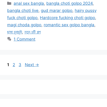
Categories
anal sex bangla
,
bangla choti golpo 2024
,
bangla choti live
,
gud marar golpo
,
hairy pussy
fuck choti golpo
,
Hardcore fucking choti golpo
,
magi choda golpo
,
romantic sex golpo bangla
,
ছামা চুদাচুদি
,
নতুন চটি গল্প
1 Comment
Page
Page
Page
1
2
3
Next
→