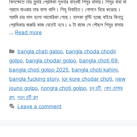
খিলক্ষেতে তার সুন্দরি প্রেমিকা লুবনার বান্ধবী শিমুর বাসায়। শিমুর বাবা মা
গ্রামে যাওয়ায় তার বাসা খালি। শিমু বিবাহিত। গোপনে বিয়ে করেছে।
স্বামি চার মাস হলো আমেরিকা গেছে। হালকা বৃস্টি হচ্ছে বাইরে কিন্তু
প্রেমিকার জরুরি কাজ যেতেই হবে। ৯ টা বাজে সে পৌছল শিমুর বাসায়
…
Read more
Categories
bangla chati galpo
,
bangla choda chodir
golpo
,
bangla chodar golpo
,
bangla choti 69
,
bangla choti golpo 2025
,
bangla choti kahini
,
bangla fucking story
,
jor kore chodar choti
,
new
jouno golpo
,
nongra choti golpo
,
দুধ চটি
,
ধোন চোষার
গল্প
,
নতুন চটি গল্প
Leave a comment