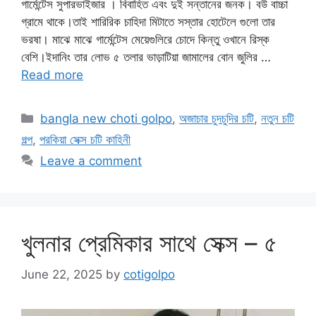
গার্মেন্টেস সুপারভাইজার । বিবাহিত এবং দুই সন্তানের জনক। বউ বাচ্চা
গ্রামে থাকে।তাই শারিরিক চাহিদা মিটাতে সস্তার হোটেলে গুলো তার
ভরষা। মাঝে মাঝে গার্মেন্টেস মেয়েগুলিরে চোদে কিন্তু ওখানে রিস্ক
বেশি।ইদানিং তার লোভ ৫ তলার ভাড়াটিয়া জামালের বোন জুলির …
Read more
Categories
bangla new choti golpo
,
অজাচার চুদচুদির চটি
,
নতুন চটি
গল্প
,
পরকিয়া সেক্স চটি কাহিনী
Leave a comment
খুলনার প্রেমিকার সাথে সেক্স – ৫
June 22, 2025
by
cotigolpo