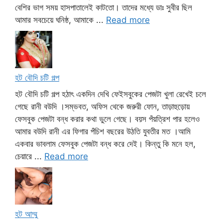
বেশির ভাগ সময় হাসপাতালেই কাটতো। তাদের মধ্যে ডাঃ সুবীর ছিল
আমার সবচেয়ে ঘনিষ্ঠ, আমাকে ...
Read more
হট বৌদি চটি গল্প
হট বৌদি চটি গল্প হঠাৎ একদিন দেখি ফেইসবুকের পেজটা খুলা রেখেই চলে
গেছে রানী বউদি ।সম্ভবত, অফিস থেকে জরুরী ফোন, তাড়াহুড়োয়
ফেসবুক পেজটা বন্ধ করার কথা ভুলে গেছে। বয়স পঁয়ত্রিশ পার হলেও
আমার বউদি রানী এর ফিগার পঁচিশ বছরের উঠতি যুবতীর মত ।আমি
একবার ভাবলাম ফেসবুক পেজটা বন্ধ করে দেই। কিন্তু কি মনে হল,
চেয়ারে ...
Read more
হট আম্মু