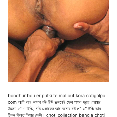
bondhur bou er putki te mal out kora cotigolpo
com আমি আর আমার বউ রিমি দুজনেই সেক্স পাগল প্রায়।আমার
উচ্চতা ৫”-৭”ইঞ্চি, বডি এভারেজ আর আমার বউ ৫”-৩” ইঞ্চি আর
চিকন কিন্তু ফিগার সেক্সি। choti collection bangla choti