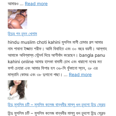
আমারও ...
Read more
হিন্দুর গন চুদন খেলাম
hindu muslim choti kahini মুসলিম মাগী চোদার গল্প আমার
নাম শাবানা ইজ্জাত শরীফ। আমি বিবাহিত এবং ৩০ বছর বয়সী। আল্লাহ
আমাকে অবিশ্বাস্য সৌন্দর্য দিয়ে আশীর্বাদ করেছেন। bangla panu
kahini online আমার হালকা বাদামী চোখ এবং ধারালো নখের মত
ফর্সা চেহারা এবং আমার ফিগার হল ৩৬-সি ফুঁকানো স্তন, ২৮ এর
মাস্তানি কোমর এবং ৩৮ দুলানো পাছা। ...
Read more
হিন্দু মুসলিম চটি – মুসলিম কলেজ বান্ধবীর মাল্লু গুদ চুদলো হিন্দু ফ্রেন্ড
হিন্দু মুসলিম চটি – মুসলিম কলেজ বান্ধবীর মাল্লু গুদ চুদলো হিন্দু ফ্রেন্ড