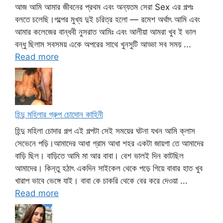
আজ আমি আমার জীবনের প্রথম এবং অন্যতম সেরা Sex এর গল্পঃ
বলতে চলেছি।গল্পের মুখ্য দুই চরিত্র হলো — রমেশ অর্থাৎ আমি এবং
আমার কলেজের বান্ধবী নুসরাত আমিঃ এবং আলীয়া আমরা খুব ই ভাল
বন্ধু ছিলাম সবসময় একে অপরের সাথে খুনসুটি আড্ডা সব সময় ...
Read more
হিন্দু মহিলার গ্রুপ চোদোন কাহিনী
হিন্দু মহিলা চোদার গল্প এই গল্পটা সেই সময়ের ঘটনা যখন আমি ক্লাস
সেভেনে পড়ি।আমাদের আধা গ্রাম আধা শহর একটা জায়গা তে আমাদের
বাড়ি ছিল। বাড়িতে আমি মা আর বাবা। বেশ ভালই দিন কাটছিল
আমাদের। কিন্তু হঠাৎ একদিন সাইকেল থেকে পড়ে গিয়ে বাবার হাত খুব
খারাপ ভাবে ভেঙ্গে যাই। বাবা কে চাকরি থেকে বের করে দেওয়া ...
Read more