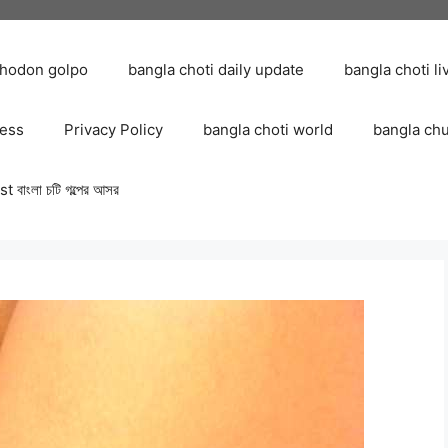
chodon golpo
bangla choti daily update
bangla choti li
ress
Privacy Policy
bangla choti world
bangla ch
 বাংলা চটি গল্পের আসর