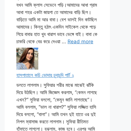
যখন আমি ক্লাস সেভেনে পড়ি।আমাদের আধা গ্রাম
আধা শহর একটা জায়গা তে আমাদের বাড়ি ছিল।
বাড়িতে আমি মা আর বাবা। বেশ ভালই দিন কাটছিল
আমাদের। কিন্তু হঠাৎ একদিন সাইকেল থেকে পড়ে
গিয়ে বাবার হাত খুব খারাপ ভাবে ভেঙ্গে যাই। বাবা কে
চাকরি থেকে বের করে দেওয়া ...
Read more
হাসপাতালে কচি ভোদায় চুদাচুদি পার্ট ২
ডলতে লাগলাম। সুফিয়ার শরীর মাঝে মাঝেই ঝাঁকি
দিয়ে উঠছিল। আমি জিজ্ঞেস করলাম, “কেমন লাগছে
এখন?” সুফিয়া বললো, “কেমুন জানি লাগতাছে”।
আমি বললাম, “ভাল না খারাপ?” সুফিয়া লজ্জিত হাসি
দিয়ে বললো, “বালা”। আমি তখন দুই হাতে ওর দুই
নিপল ম্যাসাজ করতে লাগলাম। সুফিয়া রীতিমত
হাঁফাতে লাগলো। বুঝলাম, কাজ হবে। এরপর আমি