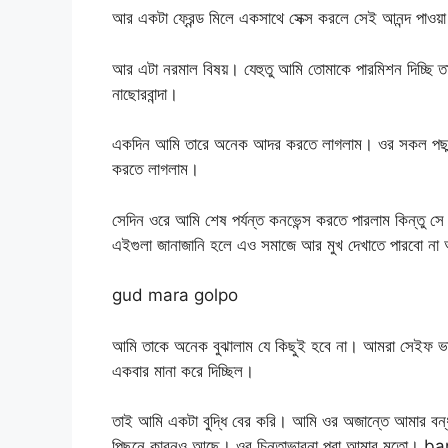
আর একটা ফ্রেন্ড মিলে একসাথে সেক্স করলে সেই আনন্দ পাওয়া
আর এটা নরমাল বিষয়। যেহুতু আমি তোমাকে পারমিশন দিচ্ছি
নাছোরবান্দা।
একদিন আমি তারে অনেক আদর করতে লাগলাম। ওর সকল পছন্দে
করতে লাগলাম।
সেদিন ওরে আমি শেষ পর্যন্ত কনভেন্স করতে পারলাম কিন্তু
এইগুলা জানাজানি হলে এও সমাজে আর মুখ দেখাতে পারবো না
gud mara golpo
আমি তাকে অনেক বুঝালাম যে কিছুই হবে না। আমরা সেইফ ভা
একবার মানা করে দিচ্ছিল।
তাই আমি একটা বুদ্ধি বের করি। আমি ওর অজান্তে আমার বন্ধ
পিছনে কারনও আছে। ওর চিন্তাভাবনা পুরা আমার মতো।