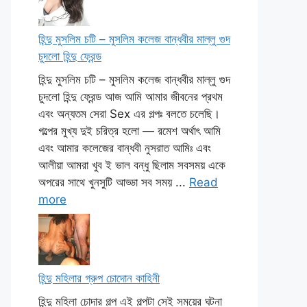
হিন্দু মুসলিম চটি – মুসলিম কলেজ বান্ধবীর মাল্লু গুদ
চুদলো হিন্দু ফ্রেন্ড
হিন্দু মুসলিম চটি – মুসলিম কলেজ বান্ধবীর মাল্লু গুদ
চুদলো হিন্দু ফ্রেন্ড আজ আমি আমার জীবনের প্রথম
এবং অন্যতম সেরা Sex এর গল্পঃ বলতে চলেছি।
গল্পের মুখ্য দুই চরিত্র হলো — রমেশ অর্থাৎ আমি
এবং আমার কলেজের বান্ধবী নুসরাত আমিঃ এবং
আলীয়া আমরা খুব ই ভাল বন্ধু ছিলাম সবসময় একে
অপরের সাথে খুনসুটি আড্ডা সব সময় ...
Read
more
হিন্দু মহিলার গ্রুপ চোদোন কাহিনী
হিন্দু মহিলা চোদার গল্প এই গল্পটা সেই সময়ের ঘটনা