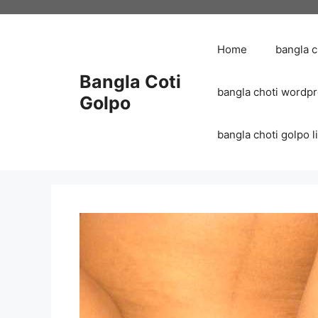
Skip
to
content
Home
bangla 
Bangla Coti
bangla choti wordp
Golpo
bangla choti golpo list