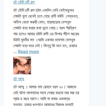
হট বৌদি চটি গল্প
হট বৌদি চটি গল্প হঠাৎ একদিন দেখি ফেইসবুকের
পেজটা খুলা রেখেই চলে গেছে রানী বউদি ।সম্ভবত,
অফিস থেকে জরুরী ফোন, তাড়াহুড়োয় ফেসবুক
পেজটা বন্ধ করার কথা ভুলে গেছে। বয়স পঁয়ত্রিশ
পার হলেও আমার বউদি রানী এর ফিগার পঁচিশ বছরের
উঠতি যুবতীর মত ।আমি একবার ভাবলাম ফেসবুক
পেজটা বন্ধ করে দেই। কিন্তু কি মনে হল, চেয়ারে
...
Read more
হট আম্মু
হট আম্মু । আমার নাম রোহান বয়স ২০। আজকে
যেই ঘটনা আপনাদের সাথে শেয়ার করবো তার শুরু হয়
প্রায় ৪ বছর আগে। আমি মা বাবার একমাত্র
সন্তান, ঢাকার গুলশানে আমাদের নিজস্ব ফ্লাটে