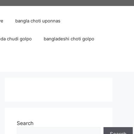
ve
bangla choti uponnas
uda chudi golpo
bangladeshi choti golpo
Search