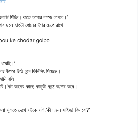
 চটি
র্জি দিচ্ছি। রাতে আমার কাজে লাগবে।’
রার ছলে হাতটা ধোনের উপর চেপে রাখে।
ালা।’ bou ke chodar golpo
 ধরেছি।’
ার উপরে উঠে চুদে ফিনিসিং দিয়েছে।
 আমি বলি।
টবি।’বউ কানের কাছে কামুকী কন্ঠে আব্দার করে।
 ঝুলতে দেখে বউকে বলি,‘কী দারুন সাইজ! কিনবো?’