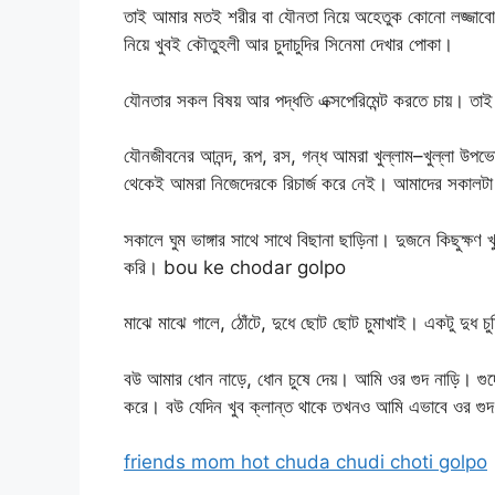
তাই আমার মতই শরীর বা যৌনতা নিয়ে অহেতুক কোনো লজ্জাবোধ
নিয়ে খুবই কৌতুহলী আর চুদাচুদির সিনেমা দেখার পোকা।
যৌনতার সকল বিষয় আর পদ্ধতি এক্সপেরিমেন্ট করতে চায়। তাই
যৌনজীবনের আনন্দ, রূপ, রস, গন্ধ আমরা খুল্লাম–খুল্লা উপ
থেকেই আমরা নিজেদেরকে রিচার্জ করে নেই। আমাদের সকালটা
সকালে ঘুম ভাঙ্গার সাথে সাথে বিছানা ছাড়িনা। দুজনে কিছুক্ষ
করি। bou ke chodar golpo
মাঝে মাঝে গালে, ঠোঁটে, দুধে ছোট ছোট চুমাখাই। একটু দুধ 
বউ আমার ধোন নাড়ে, ধোন চুষে দেয়। আমি ওর গুদ নাড়ি। গুদ
করে। বউ যেদিন খুব ক্লান্ত থাকে তখনও আমি এভাবে ওর গুদ
friends mom hot chuda chudi choti golpo