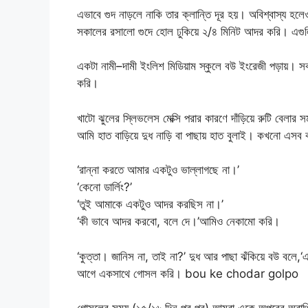
এভাবে গুদ নাড়লে নাকি তার ক্লান্তি দূর হয়। অবিশ্বাস্য
সকালের রসালো গুদে হোল ঢুকিয়ে ২/৪ মিনিট আদর করি। এগুল
একটা নামী–দামী ইংলিশ মিডিয়াম স্কুলে বউ ইংরেজী পড়ায়। স
করি।
খাটো ঝুলের স্লিভলেস মেক্সি পরার কারণে দাঁড়িয়ে রুটি বেলার
আমি হাত বাড়িয়ে দুধ নাড়ি বা পাছায় হাত বুলাই। কখনো এসব 
‘রান্না করতে আমার একটুও ভাল্লাগছে না।’
‘কেনো ডার্লিং?’
‘তুই আমাকে একটুও আদর করছিস না।’
‘কী ভাবে আদর করবো, বলে দে।’আমিও নেকামো করি।
‘কুত্তা। জানিস না, তাই না?’ দুধ আর পাছা ঝঁকিয়ে বউ ব
আগে একসাথে গোসল করি। bou ke chodar golpo