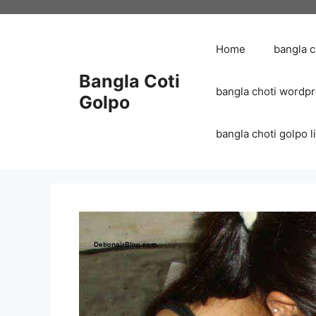
Skip
to
content
Home
bangla 
Bangla Coti
bangla choti wordp
Golpo
bangla choti golpo list