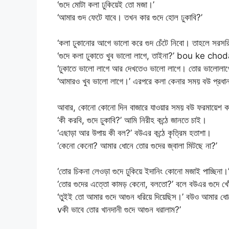
‘গুদে মোটা কলা ঢুকিয়েই তো মজা।’
‘আমার গুদ ফেটে যাবে। তখন কার গুদে হোল ঢুকাবি?’
‘কলা ঢুকানোর আগে ভালো করে গুদ চেঁটে নিবো। তাহলে সরসরি
‘গুদে কলা ঢুকাতে খুব ভালো লাগে, তাইনা?’ bou ke ch
‘ঢুকাতে ভালো লাগে আর দেখতেও ভালো লাগে। তোর ভালোলাগ
‘আমারও খুব ভালো লাগে।’ এরপরে কলা কেনার সময় বউ প্রধান
আবার, কোনো কোনো দিন বাজারে যাওয়ার সময় বউ ফরমায়েশ করে
‘কী করবি, গুদে ঢুকাবি?’ আমি নিরীহ কন্ঠে জানতে চাই।
‘এছাড়া আর উপায় কী বল?’ বউএর কন্ঠে কৃত্রিম হতাশা।
‘কেনো কেনো? আমার ধোনে তোর গুদের জ্বালা মিটছে না?’
‘তোর চিকনা লেওড়া গুদে ঢুকিয়ে ইদানিং কোনো মজাই পাচ্ছিনা।
‘তোর গুদের এত্তো কামড় কেনো, বলতো?’ বলে বউএর গুদে খো
‘তুইই তো আমার গুদে আগুন ধরিয়ে দিয়েছিস।’ বউও আমার ধোনে প
vকী ভাবে তোর খানদানী গুদে আগুন ধরালাম?’