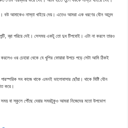
ত লোম পরিষ্কার করে দেই। আমি হাতে তুলে বউকে নাস্তা খাইয়ে দেই।
য়ে দেয়। বউ আমাকেও নাস্তা খাইয়ে দেয়। এতেও আমরা এক ধরণের যৌন আনন্দ
্টি, ব্রা পরিয়ে দেই। সেসময় একটু তো দুধ টিপবোই। এটা না করলে তারও
ধ করলেও ওর চেহারা থেকে যে খুশির ফোয়ারা উপচে পড়ে সেটা আমি ঠিকই
 পারস্পরিক সব কাজে থাকে এমনই ভালোবাসার ছোঁয়া। থাকে মিষ্টি যৌন
বিত করে।
সময় বা স্কুলে পৌঁছে দেয়ার সময়টুকুও আমরা নিজেদের মতো উপভোগ