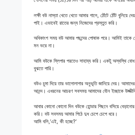
গোসলের সময় (১৫/১৬ দিন পর পর) আমরা একে অপরের অবাঞ্চি
লক্ষী বউ নাস্তা খেতে খেতে আমার গালে, ঠোঁটে ঠোঁট বুলি
পাই। এভাবেই রাতের জন্য নিজেদের প্রস্তুত করি।
অধিকাংশ সময় বউ আমার পছন্দের পোষাক পরে। আমিই তাকে পেন
মন ভরে না।
আমি বউকে স্লিপার পরতেও সাহায্য করি। একটু অস্বস্থি বো
বুঝতে পারি।
বউও চুমা দিয়ে তার ভালোলাগার অনুভূতি জানিয়ে দেয়। আমাদের
আনন্দ। এধরনের আচরণ সবসময় আমাদের যৌন ইচ্ছাকে উজ্জী
আবার কোনো কোনো দিন বউকে হোন্ডার পিছনে বসিয়ে বেড়ানোর 
করি। বউ সবসময় আমার পিঠে দুধ চেপে চেপে ধরে।
আমি বলি,‘এই, কী হচ্ছে?’