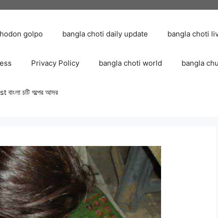
chodon golpo
bangla choti daily update
bangla choti li
ress
Privacy Policy
bangla choti world
bangla ch
 বাংলা চটি গল্পের আসর