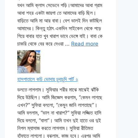
যখন আমি ক্লাস সেভেনে পড়ি।আমাদের আধা গ্রাম
আধা শহর একটা জায়গা তে আমাদের বাড়ি ছিল।
বাড়িতে আমি মা আর বাবা। বেশ ভালই দিন কাটছিল
আমাদের। কিন্তু হঠাৎ একদিন সাইকেল থেকে পড়ে
গিয়ে বাবার হাত খুব খারাপ ভাবে ভেঙ্গে যাই। বাবা কে
চাকরি থেকে বের করে দেওয়া ...
Read more
হাসপাতালে কচি ভোদায় চুদাচুদি পার্ট ২
ডলতে লাগলাম। সুফিয়ার শরীর মাঝে মাঝেই ঝাঁকি
দিয়ে উঠছিল। আমি জিজ্ঞেস করলাম, “কেমন লাগছে
এখন?” সুফিয়া বললো, “কেমুন জানি লাগতাছে”।
আমি বললাম, “ভাল না খারাপ?” সুফিয়া লজ্জিত হাসি
দিয়ে বললো, “বালা”। আমি তখন দুই হাতে ওর দুই
নিপল ম্যাসাজ করতে লাগলাম। সুফিয়া রীতিমত
হাঁফাতে লাগলো। বুঝলাম, কাজ হবে। এরপর আমি