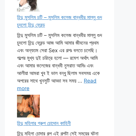
হিন্দু মুসলিম চটি – মুসলিম কলেজ বান্ধবীর মাল্লু গুদ
চুদলো হিন্দু ফ্রেন্ড
হিন্দু মুসলিম চটি – মুসলিম কলেজ বান্ধবীর মাল্লু গুদ
চুদলো হিন্দু ফ্রেন্ড আজ আমি আমার জীবনের প্রথম
এবং অন্যতম সেরা Sex এর গল্পঃ বলতে চলেছি।
গল্পের মুখ্য দুই চরিত্র হলো — রমেশ অর্থাৎ আমি
এবং আমার কলেজের বান্ধবী নুসরাত আমিঃ এবং
আলীয়া আমরা খুব ই ভাল বন্ধু ছিলাম সবসময় একে
অপরের সাথে খুনসুটি আড্ডা সব সময় ...
Read
more
হিন্দু মহিলার গ্রুপ চোদোন কাহিনী
হিন্দু মহিলা চোদার গল্প এই গল্পটা সেই সময়ের ঘটনা