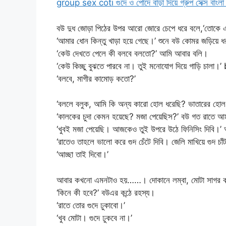
group sex coti গুদে ও পোদে বাড়া দিয়ে গ্রুপ সেক্স বাংলা
বউ দুধ জোড়া পিঠের উপর আরো জোরে চেপে ধরে বলে,‘তোকে এনা
‘আমার ধোন কিন্তু খাড়া হয়ে গেছে।’ শুনে বউ কোমর জড়িয়ে ধ
‘কেউ দেখতে পেলে কী বলবে বলতো?’ আমি আবার বলি।
‘কেউ কিচ্ছু বুঝতে পারবে না। তুই মনোযোগ দিয়ে গাড়ি চ
‘বলবে, মাগীর কামোড় কতো?’
‘বললে বলুক, আমি কি অন্য কারো হোল ধরেছি? ভাতারের হোল
‘কালকের চুদা কেমন হয়েছে? মজা পেয়েছিস?’ বউ গত রাতে আম
‘খুবই মজা পেয়েছি। আজকেও তুই উপরে উঠে ফিনিসিং দিবি।’
‘রাতেও তাহলে ভালো করে গুদ চেঁটে দিবি। জেলি মাখিয়ে গুদ চাঁ
‘আচ্ছা তাই দিবো।’
আবার কখনো এমনটাও হয়……। দোকানে লম্বা, মোটা সাগর কলা
‘কিনে কী হবে?’ বউএর কন্ঠে রহস্য।
‘রাতে তোর গুদে ঢুকাবো।’
‘খুব মোটা। গুদে ঢুকবে না।’