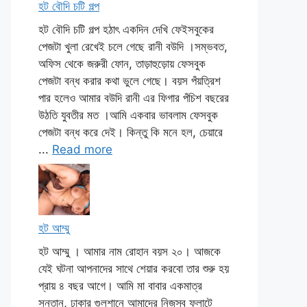
হট বৌদি চটি গল্প
হট বৌদি চটি গল্প হঠাৎ একদিন দেখি ফেইসবুকের
পেজটা খুলা রেখেই চলে গেছে রানী বউদি ।সম্ভবত,
অফিস থেকে জরুরী ফোন, তাড়াহুড়োয় ফেসবুক
পেজটা বন্ধ করার কথা ভুলে গেছে। বয়স পঁয়ত্রিশ
পার হলেও আমার বউদি রানী এর ফিগার পঁচিশ বছরের
উঠতি যুবতীর মত ।আমি একবার ভাবলাম ফেসবুক
পেজটা বন্ধ করে দেই। কিন্তু কি মনে হল, চেয়ারে
...
Read more
হট আম্মু
হট আম্মু । আমার নাম রোহান বয়স ২০। আজকে
যেই ঘটনা আপনাদের সাথে শেয়ার করবো তার শুরু হয়
প্রায় ৪ বছর আগে। আমি মা বাবার একমাত্র
সন্তান, ঢাকার গুলশানে আমাদের নিজস্ব ফ্লাটে