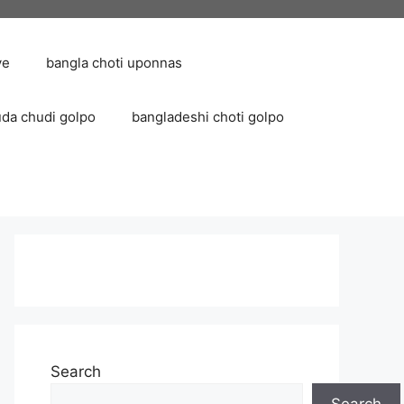
ve
bangla choti uponnas
uda chudi golpo
bangladeshi choti golpo
Search