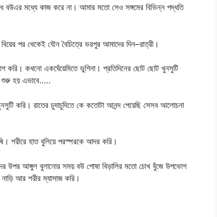
 বউএর মধ্যে কাজ করে না। আমার মতো সেও সঙ্গমের বিভিন্ন পদ্ধতি
 বিয়ের পর থেকেই যৌন বৈচিত্রে ভরপুর আমাদের দিন–রাত্রী।
ভোগ করি। কখনো একঘেঁয়েমিতে ভুগিনা। প্রতিদিনের ছোট ছোট খুনসুটি
 শুরু হয় এভাবে…..
ণ খুনসুটি করি। রাতের চুদাচুদিতে কে কতোটা আনন্দ পেয়েছি সেসব আলোচনা
চুষি। শরীরে হাত বুলিয়ে পরস্পরকে আদর করি।
ের উপর আঙ্গুল বুলানোর সময় বউ পোষা বিড়ালির মতো চোখ বুঁজে উপভোগ
 নাড়ি আর শরীর ম্যাসাজ করি।