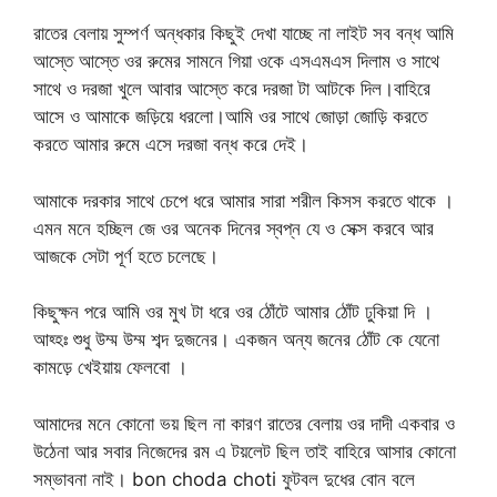
রাতের বেলায় সুম্পর্ণ অন্ধকার কিছুই দেখা যাচ্ছে না লাইট সব বন্ধ আমি
আস্তে আস্তে ওর রুমের সামনে গিয়া ওকে এসএমএস দিলাম ও সাথে
সাথে ও দরজা খুলে আবার আস্তে করে দরজা টা আটকে দিল।বাহিরে
আসে ও আমাকে জড়িয়ে ধরলো।আমি ওর সাথে জোড়া জোড়ি করতে
করতে আমার রুমে এসে দরজা বন্ধ করে দেই।
আমাকে দরকার সাথে চেপে ধরে আমার সারা শরীল কিসস করতে থাকে ।
এমন মনে হচ্ছিল জে ওর অনেক দিনের স্বপ্ন যে ও সেক্স করবে আর
আজকে সেটা পূর্ণ হতে চলেছে।
কিছুক্ষন পরে আমি ওর মুখ টা ধরে ওর ঠোঁটে আমার ঠোঁট ঢুকিয়া দি ।
আহ্হঃ শুধু উম্ম উম্ম শব্দ দুজনের। একজন অন্য জনের ঠোঁট কে যেনো
কামড়ে খেইয়ায় ফেলবো ।
আমাদের মনে কোনো ভয় ছিল না কারণ রাতের বেলায় ওর দাদী একবার ও
উঠেনা আর সবার নিজেদের রম এ টয়লেট ছিল তাই বাহিরে আসার কোনো
সম্ভাবনা নাই। bon choda choti ফুটবল দুধের বোন বলে