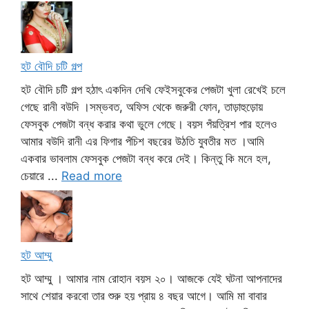
হট বৌদি চটি গল্প
হট বৌদি চটি গল্প হঠাৎ একদিন দেখি ফেইসবুকের পেজটা খুলা রেখেই চলে
গেছে রানী বউদি ।সম্ভবত, অফিস থেকে জরুরী ফোন, তাড়াহুড়োয়
ফেসবুক পেজটা বন্ধ করার কথা ভুলে গেছে। বয়স পঁয়ত্রিশ পার হলেও
আমার বউদি রানী এর ফিগার পঁচিশ বছরের উঠতি যুবতীর মত ।আমি
একবার ভাবলাম ফেসবুক পেজটা বন্ধ করে দেই। কিন্তু কি মনে হল,
চেয়ারে ...
Read more
হট আম্মু
হট আম্মু । আমার নাম রোহান বয়স ২০। আজকে যেই ঘটনা আপনাদের
সাথে শেয়ার করবো তার শুরু হয় প্রায় ৪ বছর আগে। আমি মা বাবার