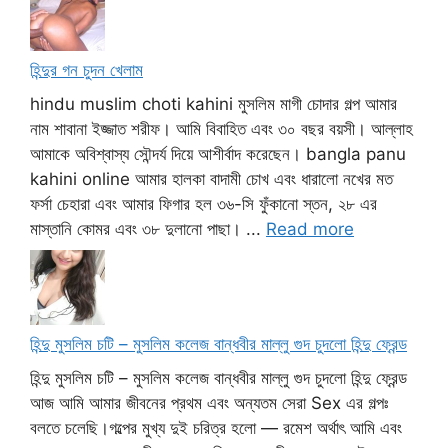
হিন্দুর গন চুদন খেলাম
hindu muslim choti kahini মুসলিম মাগী চোদার গল্প আমার
নাম শাবানা ইজ্জাত শরীফ। আমি বিবাহিত এবং ৩০ বছর বয়সী। আল্লাহ
আমাকে অবিশ্বাস্য সৌন্দর্য দিয়ে আশীর্বাদ করেছেন। bangla panu
kahini online আমার হালকা বাদামী চোখ এবং ধারালো নখের মত
ফর্সা চেহারা এবং আমার ফিগার হল ৩৬-সি ফুঁকানো স্তন, ২৮ এর
মাস্তানি কোমর এবং ৩৮ দুলানো পাছা। ...
Read more
হিন্দু মুসলিম চটি – মুসলিম কলেজ বান্ধবীর মাল্লু গুদ চুদলো হিন্দু ফ্রেন্ড
হিন্দু মুসলিম চটি – মুসলিম কলেজ বান্ধবীর মাল্লু গুদ চুদলো হিন্দু ফ্রেন্ড
আজ আমি আমার জীবনের প্রথম এবং অন্যতম সেরা Sex এর গল্পঃ
বলতে চলেছি।গল্পের মুখ্য দুই চরিত্র হলো — রমেশ অর্থাৎ আমি এবং