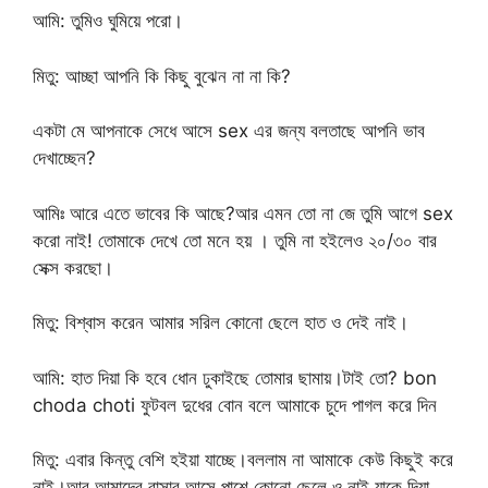
আমি: তুমিও ঘুমিয়ে পরো।
মিতু: আচ্ছা আপনি কি কিছু বুঝেন না না কি?
একটা মে আপনাকে সেধে আসে sex এর জন্য বলতাছে আপনি ভাব
দেখাচ্ছেন?
আমিঃ আরে এতে ভাবের কি আছে?আর এমন তো না জে তুমি আগে sex
করো নাই! তোমাকে দেখে তো মনে হয় । তুমি না হইলেও ২০/৩০ বার
সেক্স করছো।
মিতু: বিশ্বাস করেন আমার সরিল কোনো ছেলে হাত ও দেই নাই।
আমি: হাত দিয়া কি হবে ধোন ঢুকাইছে তোমার ছামায়।টাই তো? bon
choda choti ফুটবল দুধের বোন বলে আমাকে চুদে পাগল করে দিন
মিতু: এবার কিন্তু বেশি হইয়া যাচ্ছে।বললাম না আমাকে কেউ কিছুই করে
নাই।আর আমাদের বাসার আসে পাশে কোনো ছেলে ও নাই যাকে দিয়া