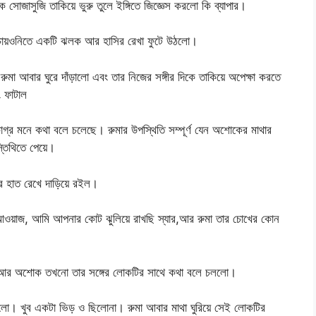
ে সোজাসুজি তাকিয়ে ভুরু তুলে ইঙ্গিতে জিজ্ঞেস করলো কি ব্যাপার।
তার চায়ওনিতে একটি ঝলক আর হাসির রেখা ফুটে উঠলো।
ুমা আবার ঘুরে দাঁড়ালো এবং তার নিজের সঙ্গীর দিকে তাকিয়ে অপেক্ষা করতে
 ফাটাল
র মনে কথা বলে চলেছে। রুমার উপস্থিতি সম্পূর্ণ যেন অশোকের মাথার
্তিথিতে পেয়ে।
উপর হাত রেখে দাড়িয়ে রইল।
আওয়াজ, আমি আপনার কোট ঝুলিয়ে রাখছি স্যার,আর রুমা তার চোখের কোন
 আর অশোক তখনো তার সঙ্গের লোকটির সাথে কথা বলে চললো।
িলো। খুব একটা ভিড় ও ছিলোনা। রুমা আবার মাথা ঘুরিয়ে সেই লোকটির