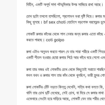
বিহীন, একটি অপূর্ব সাদা পটভূমিকার উপর সাজিয়ে রাখা আছে।
চোখ দুটো তখনো হাসছিলো, প্রলোভন ভরা দৃষ্টি দিয়ে। রুমার মন
কিছু খুলছে। bf sex choti হোটেলে বড়লোক বয়ফ্রেন্ড চুদে
লোকটি রুমার কাঁধের থেকে শাল নেবার জন্য রুমার এতো কাঁছে
করতে পারছে। coti golpo
রুমা এটাও অনুভব করতে পারল যে তার সারা শরীরে একটি শি
একটি শীতল হওয়ার ছোয়া রুমার পিঠে আর কাঁধে বয়ে গেলো এ
রুমা তার নজর ওই লোকটির চোখ থেকে কিছুতেই সরাতে পারছি
শুনল যখন ও রুমার শাল তার কাঁধ থেকে খুলছিল, ভারী সুন্দর প
রুমা লোকটির ঠোঁট নড়তে কিন্তু দেখেনি, সত্যি কথা বলতে কি
খালি তার চোখ দুটি দেখেছে, সেই চোখ, যা দিয়ে সে রুমার মাথা
একেবারে নেংটো হয়ে দাড়িয়ে আছে, লোকটি যেন তার শরীর থে