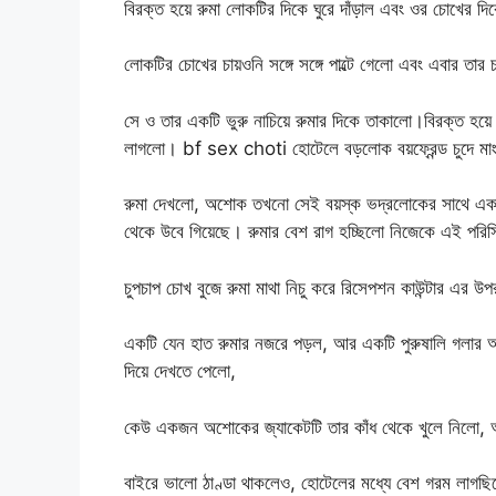
বিরক্ত হয়ে রুমা লোকটির দিকে ঘুরে দাঁড়াল এবং ওর চোখের দিক
লোকটির চোখের চায়ওনি সঙ্গে সঙ্গে পাল্টে গেলো এবং এবার 
সে ও তার একটি ভুরু নাচিয়ে রুমার দিকে তাকালো।বিরক্ত হয়ে র
লাগলো। bf sex choti হোটেলে বড়লোক বয়ফ্রেন্ড চুদে মাং
রুমা দেখলো, অশোক তখনো সেই বয়স্ক ভদ্রলোকের সাথে একাগ্
থেকে উবে গিয়েছে। রুমার বেশ রাগ হচ্ছিলো নিজেকে এই পরিস
চুপচাপ চোখ বুজে রুমা মাথা নিচু করে রিসেপশন কাউন্টার এর 
একটি যেন হাত রুমার নজরে পড়ল, আর একটি পুরুষালি গলার 
দিয়ে দেখতে পেলো,
কেউ একজন অশোকের জ্যাকেটটি তার কাঁধ থেকে খুলে নিলো,
বাইরে ভালো ঠাণ্ডা থাকলেও, হোটেলের মধ্যে বেশ গরম লাগছ