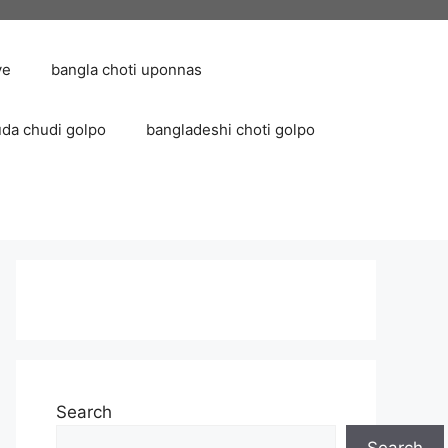
ve
bangla choti uponnas
uda chudi golpo
bangladeshi choti golpo
Search