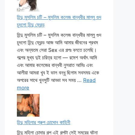
হিন্দু মুসলিম চটি – মুসলিম কলেজ বান্ধবীর মাল্লু গুদ
চুদলো হিন্দু ফ্রেন্ড
হিন্দু মুসলিম চটি – মুসলিম কলেজ বান্ধবীর মাল্লু গুদ
চুদলো হিন্দু ফ্রেন্ড আজ আমি আমার জীবনের প্রথম
এবং অন্যতম সেরা Sex এর গল্পঃ বলতে চলেছি।
গল্পের মুখ্য দুই চরিত্র হলো — রমেশ অর্থাৎ আমি
এবং আমার কলেজের বান্ধবী নুসরাত আমিঃ এবং
আলীয়া আমরা খুব ই ভাল বন্ধু ছিলাম সবসময় একে
অপরের সাথে খুনসুটি আড্ডা সব সময় ...
Read
more
হিন্দু মহিলার গ্রুপ চোদোন কাহিনী
হিন্দু মহিলা চোদার গল্প এই গল্পটা সেই সময়ের ঘটনা