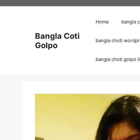
Skip
to
content
Home
bangla 
Bangla Coti
bangla choti wordp
Golpo
bangla choti golpo list