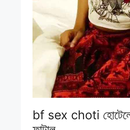
bf sex choti হোটেলে ব
ফাটাল