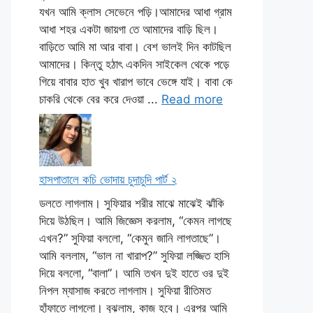
যখন আমি ক্লাস সেভেনে পড়ি।আমাদের আধা গ্রাম
আধা শহর একটা জায়গা তে আমাদের বাড়ি ছিল।
বাড়িতে আমি মা আর বাবা। বেশ ভালই দিন কাটছিল
আমাদের। কিন্তু হঠাৎ একদিন সাইকেল থেকে পড়ে
গিয়ে বাবার হাত খুব খারাপ ভাবে ভেঙ্গে যাই। বাবা কে
চাকরি থেকে বের করে দেওয়া ...
Read more
হাসপাতালে কচি ভোদায় চুদাচুদি পার্ট ২
ডলতে লাগলাম। সুফিয়ার শরীর মাঝে মাঝেই ঝাঁকি
দিয়ে উঠছিল। আমি জিজ্ঞেস করলাম, “কেমন লাগছে
এখন?” সুফিয়া বললো, “কেমুন জানি লাগতাছে”।
আমি বললাম, “ভাল না খারাপ?” সুফিয়া লজ্জিত হাসি
দিয়ে বললো, “বালা”। আমি তখন দুই হাতে ওর দুই
নিপল ম্যাসাজ করতে লাগলাম। সুফিয়া রীতিমত
হাঁফাতে লাগলো। বুঝলাম, কাজ হবে। এরপর আমি