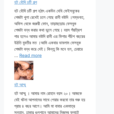
হট বৌদি চটি গল্প
হট বৌদি চটি গল্প হঠাৎ একদিন দেখি ফেইসবুকের
পেজটা খুলা রেখেই চলে গেছে রানী বউদি ।সম্ভবত,
অফিস থেকে জরুরী ফোন, তাড়াহুড়োয় ফেসবুক
পেজটা বন্ধ করার কথা ভুলে গেছে। বয়স পঁয়ত্রিশ
পার হলেও আমার বউদি রানী এর ফিগার পঁচিশ বছরের
উঠতি যুবতীর মত ।আমি একবার ভাবলাম ফেসবুক
পেজটা বন্ধ করে দেই। কিন্তু কি মনে হল, চেয়ারে
...
Read more
হট আম্মু
হট আম্মু । আমার নাম রোহান বয়স ২০। আজকে
যেই ঘটনা আপনাদের সাথে শেয়ার করবো তার শুরু হয়
প্রায় ৪ বছর আগে। আমি মা বাবার একমাত্র
সন্তান, ঢাকার গুলশানে আমাদের নিজস্ব ফ্লাটে