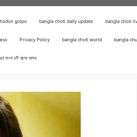
chodon golpo
bangla choti daily update
bangla choti li
ress
Privacy Policy
bangla choti world
bangla ch
 বাংলা চটি গল্পের আসর