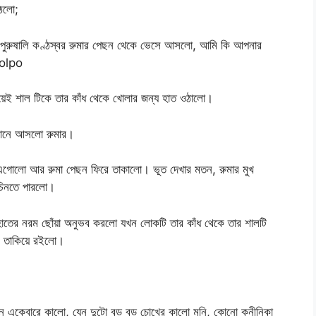
উঠলো;
পুরুষালি কণ্ঠস্বর রুমার পেছন থেকে ভেসে আসলো, আমি কি আপনার
 golpo
য়েই শাল টিকে তার কাঁধ থেকে খোলার জন্য হাত ওঠালো।
ি কানে আসলো রুমার।
কে এগোলো আর রুমা পেছন ফিরে তাকালো। ভূত দেখার মতন, রুমার মুখ
চিনতে পারলো।
াতের নরম ছোঁয়া অনুভব করলো যখন লোকটি তার কাঁধ থেকে তার শালটি
োখে তাকিয়ে রইলো।
েন একেবারে কালো, যেন দুটো বড় বড় চোখের কালো মনি, কোনো কনীনিকা