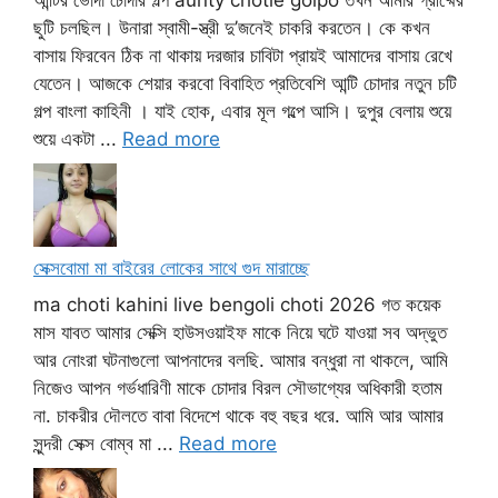
আন্টির ভোদা চোদার গল্প aunty chotie golpo তখন আমার গ্রীষ্মের
ছুটি চলছিল। উনারা স্বামী-স্ত্রী দু’জনেই চাকরি করতেন। কে কখন
বাসায় ফিরবেন ঠিক না থাকায় দরজার চাবিটা প্রায়ই আমাদের বাসায় রেখে
যেতেন। আজকে শেয়ার করবো বিবাহিত প্রতিবেশি আন্টি চোদার নতুন চটি
গল্প বাংলা কাহিনী । যাই হোক, এবার মূল গল্পে আসি। দুপুর বেলায় শুয়ে
শুয়ে একটা ...
Read more
সেক্সবোমা মা বাইরের লোকের সাথে গুদ মারাচ্ছে
ma choti kahini live bengoli choti 2026 গত কয়েক
মাস যাবত আমার সেক্সি হাউসওয়াইফ মাকে নিয়ে ঘটে যাওয়া সব অদ্ভুত
আর নোংরা ঘটনাগুলো আপনাদের বলছি. আমার বন্ধুরা না থাকলে, আমি
নিজেও আপন গর্ভধারিণী মাকে চোদার বিরল সৌভাগ্যের অধিকারী হতাম
না. চাকরীর দৌলতে বাবা বিদেশে থাকে বহু বছর ধরে. আমি আর আমার
সুন্দরী সেক্স বোম্ব মা ...
Read more