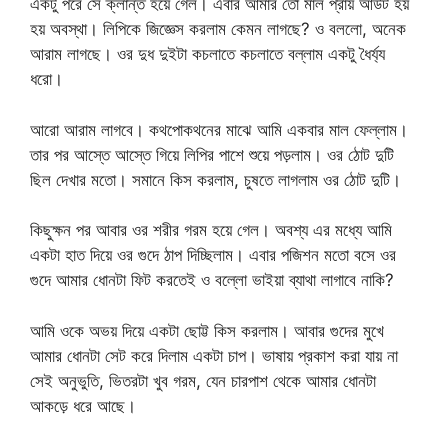
একটু পরে সে ক্লান্ত হয়ে গেল। এবার আমার তো মাল প্রায় আউট হয়
হয় অবস্থা। লিপিকে জিজ্ঞেস করলাম কেমন লাগছে? ও বললো, অনেক
আরাম লাগছে। ওর দুধ দুইটা কচলাতে কচলাতে বল্লাম একটু ধৈর্য্য
ধরো।
আরো আরাম লাগবে। কথপোকথনের মাঝে আমি একবার মাল ফেল্লাম।
তার পর আস্তে আস্তে গিয়ে লিপির পাশে শুয়ে পড়লাম। ওর ঠোট দুটি
ছিল দেখার মতো। সমানে কিস করলাম, চুষতে লাগলাম ওর ঠোট দুটি।
কিছুক্ষন পর আবার ওর শরীর গরম হয়ে গেল। অবশ্য এর মধ্যে আমি
একটা হাত দিয়ে ওর গুদে ঠাপ দিচ্ছিলাম। এবার পজিশন মতো বসে ওর
গুদে আমার ধোনটা ফিট করতেই ও বল্লো ভাইয়া ব্যাথা লাগাবে নাকি?
আমি ওকে অভয় দিয়ে একটা ছোট্ট কিস করলাম। আবার গুদের মুখে
আমার ধোনটা সেট করে দিলাম একটা চাপ। ভাষায় প্রকাশ করা যায় না
সেই অনুভুতি, ভিতরটা খুব গরম, যেন চারপাশ থেকে আমার ধোনটা
আকড়ে ধরে আছে।