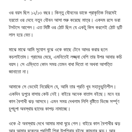
ওর বয়স ছিল ১২/১৩ বছর। কিন্তু যৌবনের ডাকে প্রাকৃতিক নিয়মেই
হয়তো ওর দেহে নতুন যৌবন আসা শুরু করেছে মাত্র। একদম রসে ভরা
টসটসে আপেল। এত মিষ্টি ওর ঠোট ছিল যে একটু কিস করলেই ঠোট দুটি
লাল হয়ে যেত।
মাঝে মাঝে আমি সুযোগ বুঝে ওকে কাছে টেনে আদর করার ছলে
কচলাইতাম। গ্রামের মেয়ে, এমনিতেই লজ্জ্বা বেশি তার উপর আবার কচি
বয়স। সে এম্নিতে কোন সময় তেমন বাধা দিতো না অথবা আপত্তি
জানাতো না।
আমাকে সে ভেবেই নিয়েছিল যে, আমি তার প্রতি খুব সহানুভুতিশীল।
একদিন দুপুরে বাসায় কেউ নেই। বাইরে অনেক বাতাস বইছে। মনে হয়
কাল বৈশাখী ঝড় আসবে। এমন সময় দেখলাম লিপি বৃষ্টিতে ভিজে সর্ম্পূণ
চুপচুপা অবস্থায় ছাদের কাপড় নামাচ্ছে।
ওকে ঐ অবস্থায় দেখে আমার মাথা ঘুরে গেল। বাইরে কাল বৈশাখীর ঝড়
আর আমার রক্তের প্রতিটি শিরা উপশিরায় বইছে কামনার ঝড়। আর