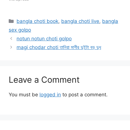
Categories
bangla choti book
,
bangla choti live
,
bangla
sex golpo
notun notun choti golpo
magi chodar choti তানিয়া মাগীর দুইটা বড় দুধ
Leave a Comment
You must be
logged in
to post a comment.