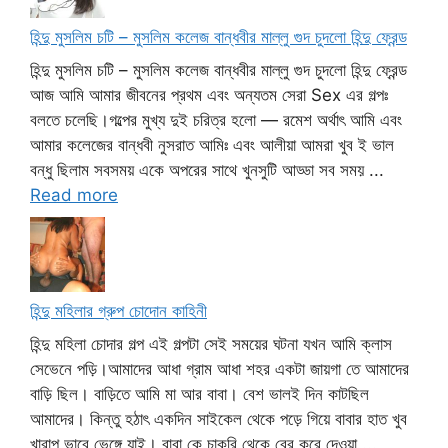
হিন্দু মুসলিম চটি – মুসলিম কলেজ বান্ধবীর মাল্লু গুদ চুদলো হিন্দু ফ্রেন্ড
হিন্দু মুসলিম চটি – মুসলিম কলেজ বান্ধবীর মাল্লু গুদ চুদলো হিন্দু ফ্রেন্ড
আজ আমি আমার জীবনের প্রথম এবং অন্যতম সেরা Sex এর গল্পঃ
বলতে চলেছি।গল্পের মুখ্য দুই চরিত্র হলো — রমেশ অর্থাৎ আমি এবং
আমার কলেজের বান্ধবী নুসরাত আমিঃ এবং আলীয়া আমরা খুব ই ভাল
বন্ধু ছিলাম সবসময় একে অপরের সাথে খুনসুটি আড্ডা সব সময় ...
Read more
হিন্দু মহিলার গ্রুপ চোদোন কাহিনী
হিন্দু মহিলা চোদার গল্প এই গল্পটা সেই সময়ের ঘটনা যখন আমি ক্লাস
সেভেনে পড়ি।আমাদের আধা গ্রাম আধা শহর একটা জায়গা তে আমাদের
বাড়ি ছিল। বাড়িতে আমি মা আর বাবা। বেশ ভালই দিন কাটছিল
আমাদের। কিন্তু হঠাৎ একদিন সাইকেল থেকে পড়ে গিয়ে বাবার হাত খুব
খারাপ ভাবে ভেঙ্গে যাই। বাবা কে চাকরি থেকে বের করে দেওয়া ...