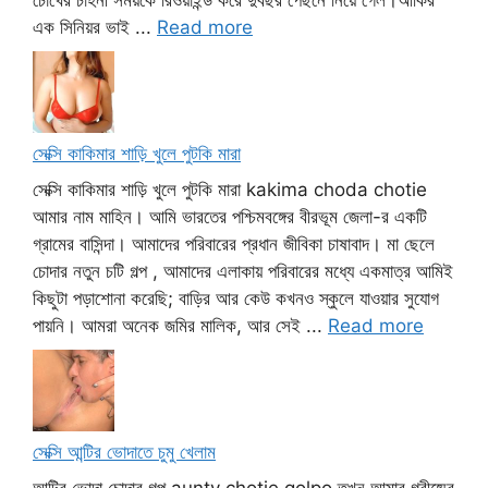
চোখের চাহনী সময়কে রিওয়াইন্ড করে দুবছর পেছনে নিয়ে গেল।আর্কির
এক সিনিয়র ভাই ...
Read more
সেক্সি কাকিমার শাড়ি খুলে পুটকি মারা
সেক্সি কাকিমার শাড়ি খুলে পুটকি মারা kakima choda chotie
আমার নাম মাহিন। আমি ভারতের পশ্চিমবঙ্গের বীরভূম জেলা-র একটি
গ্রামের বাসিন্দা। আমাদের পরিবারের প্রধান জীবিকা চাষাবাদ। মা ছেলে
চোদার নতুন চটি গল্প , আমাদের এলাকায় পরিবারের মধ্যে একমাত্র আমিই
কিছুটা পড়াশোনা করেছি; বাড়ির আর কেউ কখনও স্কুলে যাওয়ার সুযোগ
পায়নি। আমরা অনেক জমির মালিক, আর সেই ...
Read more
সেক্সি আন্টির ভোদাতে চুমু খেলাম