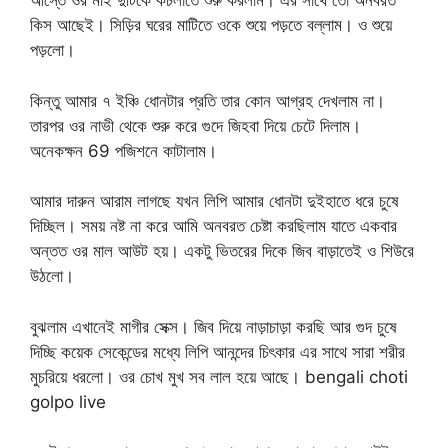
আস্তে ওর মাই দুটিকে কচলাতে শুরু করলাম। এর সাথে তো অনবরত
কিস আছেই। সিড়ির ঘরের মাটিতে ওকে শুয়ে পড়তে বল্লাম। ও শুয়ে
পড়লো।
কিন্তু আমার ৭ ইঞ্চি ধোনটার প্রতি তার কোন আগ্রহ দেখলাম না।
তারপর ওর নাভী থেকে শুরু করে গুদে জিহবা দিয়ে চেটে দিলাম।
অনেকক্ষন 69 পজিশনে কাটালাম।
আমার দারুন আরাম লাগছে যখন লিপি আমার ধোনটা দুইহাতে ধরে চুষে
দিচ্ছিল। সময় নষ্ট না করে আমি অনবরত চেষ্টা করছিলাম যাতে একবার
অন্তত ওর মাল আউট হয়। একটু ভিতরের দিকে জিব বাড়াতেই ও শিউরে
উঠলো।
বুঝলাম এখানেই মাগীর সেক্স। জিব দিয়ে নাড়াচাড়া করছি আর গুদ চুষে
দিচ্ছি কয়েক সেকেন্ডের মধ্যে লিপি আনন্দের চিৎকার এর সাথে সারা শরীর
মুচরিয়ে ধরলো। ওর চোখ মুখ সব লাল হয়ে আছে। bengali choti
golpo live