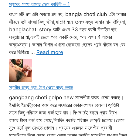
স্যারের সাথে আমার সেক্স কাহিনী – 1
বাংলা চটি গল্প এটা কোনো গল্প নয়, bangla choti club এটা আমার
জীবনে ঘটে যাওয়া কিছু ঘটনা,যা গল্প মনে হলেও সত্য আমার নাম ঐন্দ্রিলা,
banglachati story আমি এখন 33 বছর বয়সী বিবাহিত দুই
সন্তানের মা,একটি ছেলে আর একটি মেয়ে, আর এখন 4 মাসের
অন্তঃসত্ত্বা। আমার ফিগার এখনো যেকোনো ছেলের প্যান্ট বাঁড়ার রস বের
করে ভিজিয়ে ...
Read more
স্বামীর জন্য গ্যাং ঠাপ খেতে বাধ্য হলাম
gangbang choti golpo new মালেশীয়া যাবার চেস্টা করছে।
ইদানিং ইলেক্ট্রিকের কাজ করে সংসারের ভোরনপোষন চলেনা।প্রতিটা
মাসে কিছু পরিমান টাকা কর্জ হয়ে যায়। বিগত দুই বছরে প্রায় ত্রিশ
হাজার টাকা কর্জ হয়ে গেছে,দিনদিন কর্জের পরিমান বেড়েই চলেছে।চোখে
মুখে ষর্ষে ফুল দেখতে পেলাম। গ্রামের একজন মালেশীয়া প্রবাসী
মালেশিয়ান ভিসা দেয়ার অপার দেয়ায় আমার স্বামীর মালেশীয়া যাওয়ার ইচ্ছা