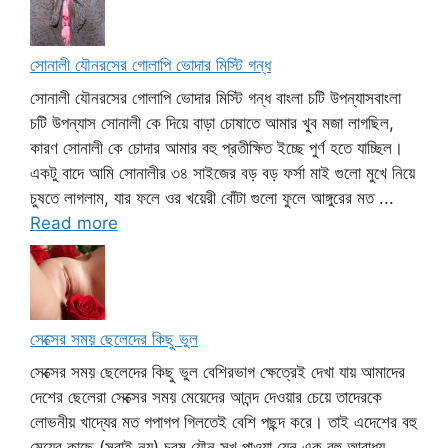
সোনালী যৌনরসের গোলাপি ভোদার মিস্টি গন্ধ
সোনালী যৌনরসের গোলাপি ভোদার মিস্টি গন্ধ বাংলা চটি উপন্যাসবাংলা
চটি উপন্যাস সোনালী কে দিয়ে বাড়া চোষাতে আমার খুব মজা লাগছিল,
কারণ সোনালী কে চোদার আমার বহু প্রতীক্ষিত ইচ্ছে পুর্ণ হতে যাচ্ছিল।
একটু বাদে আমি সোনালীর ৩৪ সাইজের বড় বড় ফর্সা মাই গুলো মুখে নিয়ে
চুষতে লাগলাম, যার ফলে ওর খয়েরী বোঁটা গুলো ফুলে আঙ্গুরের মত ...
Read more
সেক্সের সময় ছেলেদের কিছু ভুল
সেক্সের সময় ছেলেদের কিছু ভুল বেশিরভাগ ক্ষেত্রেই দেখা যায় আমাদের
দেশের ছেলেরা সেক্সের সময় মেয়েদের আনন্দ দেওয়ার চেয়ে তাদেরকে
লোভনীয় খাদ্যের মত গপাগপ গিলতেই বেশি পছন্দ করে। তাই এদেশের বহু
মেয়ের কাছে (সবাই নয়) চরম যৌন সুখ পাওয়া যেন এক বহু আরাধ্য