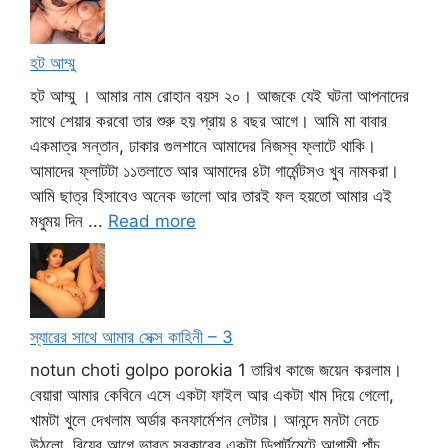
হট আম্মু
হট আম্মু । আমার নাম রোহান বয়স ২০। আজকে যেই ঘটনা আপনাদের
সাথে শেয়ার করবো তার শুরু হয় প্রায় ৪ বছর আগে। আমি মা বাবার
একমাত্র সন্তান, ঢাকার গুলশানে আমাদের নিজস্ব ফ্লাটে থাকি।
আমাদের ফ্লাটটা ১১তলাতে আর আমাদের ৪টা গার্মেন্টসও খুব নামকরা।
আমি ছাত্র হিসাবেও অনেক ভালো আর তারই ফল হয়তো আমার এই
মধুময় দিন ...
Read more
স্যারের সাথে আমার সেক্স কাহিনী – 3
notun choti golpo porokia 1 তারিখ কাজে জয়েন করলাম।
বেয়ারা আমার কেবিনে এসে একটা ফাইল আর একটা খাম দিয়ে গেলো,
খামটা খুলে দেখলাম অর্ডার কনফার্মেশন লেটার। আনন্দে মনটা নেচে
উঠলো, বিয়ের আগে ভারত সরকারের একটা ডিপার্টমেন্টে আগামী পাঁচ