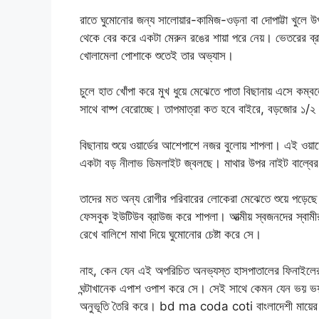
রাতে ঘুমোনোর জন্য সালোয়ার-কামিজ-ওড়না বা দোপাট্টা খুলে উপ
থেকে বের করে একটা মেরুন রঙের শায়া পরে নেয়। ভেতরের ব্রা প
খোলামেলা পোশাকে শুতেই তার অভ্যাস।
চুলে হাত খোঁপা করে মুখ ধুয়ে মেঝেতে পাতা বিছানায় এসে কম্
সাথে বাষ্প বেরোচ্ছে। তাপমাত্রা কত হবে বাইরে, বড়জোর ১/
বিছানায় শুয়ে ওয়ার্ডের আশেপাশে নজর বুলোয় শাপলা। এই ওয়া
একটা বড় নীলাভ ডিমলাইট জ্বলছে। মাথার উপর নাইট বাল্ব
তাদের মত অন্য রোগীর পরিবারের লোকেরা মেঝেতে শুয়ে পড়েছ
ফেসবুক ইউটিউব ব্রাউজ করে শাপলা। আত্মীয় স্বজনদের স্ব
রেখে বালিশে মাথা দিয়ে ঘুমোনোর চেষ্টা করে সে।
নাহ, কেন যেন এই অপরিচিত অনভ্যস্ত হাসপাতালের ফিনাইলের
ঘন্টাখানেক এপাশ ওপাশ করে সে। সেই সাথে কেমন যেন ভয় ভয় 
অনুভূতি তৈরি করে। bd ma coda coti বাংলাদেশী মায়ের 