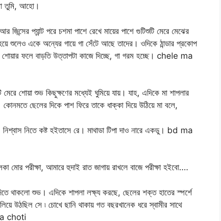
ইবা তুমি, আহো।
র জিন্সের প্যান্ট পরে চশমা পাশে রেখে মায়ের পাশে গুটিশুটি মেরে মেঝের
হয়ে শুলেও একে অন্যের গায়ে গা সেঁটে আছে তাদের। ওদিকে ঠান্ডার প্রকোপ
ে শোয়ার ফলে বাড়তি উত্তাপটা কাজে দিচ্ছে, গা গরম হচ্ছে। chele ma
 মেরে শোয়া শুভ কিছুক্ষণের মধ্যেই ঘুমিয়ে যায়। যাহ, এদিকে মা শাপলার
কোনমতে ছেলের দিকে পাশ ফিরে তাকে ধাক্কা দিয়ে উঠিয়ে মা বলে,
 নিশ্বাস নিতে কষ্ট হইতাসে রে। মাথাডা টিপা দাও নারে একডু। bd ma
া মোর পরীক্ষা, আমারে হুদাই রাত জাগায় রাখলে বাজে পরীক্ষা হইবো….
তে থাকলো শুভ। এদিকে শাপলা লক্ষ্য করছে, ছেলের শক্ত হাতের স্পর্শে
িয়ে উঠছিল সে ৷ চোখে ছানি থাকায় গত বছরখানেক ধরে স্বামীর সাথে
ma choti