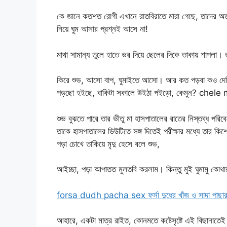
কে জানে কতশত রোগী এখানে রাতবিরাতে মারা গেছে, তাদের অতৃপ্ত
নিয়ে ঘুম আসার প্রশ্নই আসে না!
মাথা সামান্য তুলে হাতে ভর দিয়ে ছেলের দিকে তাকায় শাপলা।
কিরে শুভ, আসো বাপ, ঘুমাইতে আসো। আর কত পড়বা কও দেহি! 
পড়ছো হইছে, বাকিটা সকালে উইঠা পইড়ো, কেমুন? chele
শুভ বুঝতে পারে তার ভীতু মা হাসপাতালের রাতের নিস্তব্ধ পরি
তাকে হাসপাতালের ডিউটিতে সঙ্গ দিতেই পরীক্ষার মধ্যে তার ক
পড়া চোখে তাকিয়ে মৃদু হেসে বলে শুভ,
আইচ্ছা, পড়া আপাতত মুলতবি করলাম। কিন্তু মুই ঘুমামু 
forsa dudh pacha sex ফর্সা দুধের খাঁজ ও সাদা পাছার 
আহারে, একটা মাত্র রাইত, কোনমতে কষ্টেসৃষ্টে এই বিছানাতেই