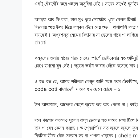
একটু ঘেঁষাঘেঁষি করে শুইলে অসুবিধা নেই। মায়ের সাথেই ঘুমা
অগত্যা আর কি করা, হাত মুখ ধুয়ে সোয়েটার খুলে কেবল টিশার্ট আ
বিছানায় শুয়ে উপর দিয়ে কম্বল টেনে নেয় শুভ। পাশাপাশি কাত 
বাড়ছেই। অপ্রশস্ত মেঝের বিছানায় মা ছেলের গায়ে গা লাগিয়
choti
কম্বলের তলায় মায়ের গরম দেহের স্পর্শে ছোটবেলার মত গুটিসুটি
চোখে তখনো ঘুম নেই। ভূতের ভয়টা আবার জেঁকে বসেছে তার। 
ও শুভ শুভ রে, আমার শরীলডা কেমুন জানি গরম গরম ঠেকথিসে,
coda coti বাংলাদেশী মায়ের গুদ ছেলে চোষে – ১
ইশ আম্মাজান, আপ্নের বেহুদা ভূতের ভয় আর গেলো না। কাইলক
বলে গজগজ করলেও সুবোধ বাধ্য ছেলের মত মায়ের মাথা টিপে দি
তার গা যেন কেমন করছে। আগ্নেয়গিরির মত জ্বলে জ্বলে ফুসল
নিয়মিত তীব্র যৌন সহবাস হয় না শাপলা খাতুনের। chele 