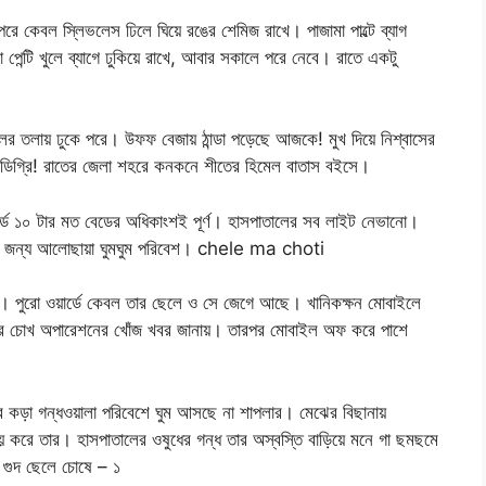
রে কেবল স্লিভলেস ঢিলে ঘিয়ে রঙের শেমিজ রাখে। পাজামা পাল্টে ব্যাগ
েন্টি খুলে ব্যাগে ঢুকিয়ে রাখে, আবার সকালে পরে নেবে। রাতে একটু
বলের তলায় ঢুকে পরে। উফফ বেজায় ঠান্ডা পড়েছে আজকে! মুখ দিয়ে নিশ্বাসের
২ ডিগ্রি! রাতের জেলা শহরে কনকনে শীতের হিমেল বাতাস বইসে।
র্ডে ১০ টার মত বেডের অধিকাংশই পূর্ণ। হাসপাতালের সব লাইট নেভানো।
ের জন্য আলোছায়া ঘুমঘুম পরিবেশ। chele ma choti
ে। পুরো ওয়ার্ডে কেবল তার ছেলে ও সে জেগে আছে। খানিকক্ষন মোবাইলে
ামীর চোখ অপারেশনের খোঁজ খবর জানায়। তারপর মোবাইল অফ করে পাশে
 কড়া গন্ধওয়ালা পরিবেশে ঘুম আসছে না শাপলার। মেঝের বিছানায়
করে তার। হাসপাতালের ওষুধের গন্ধ তার অস্বস্তি বাড়িয়ে মনে গা ছমছমে
গুদ ছেলে চোষে – ১