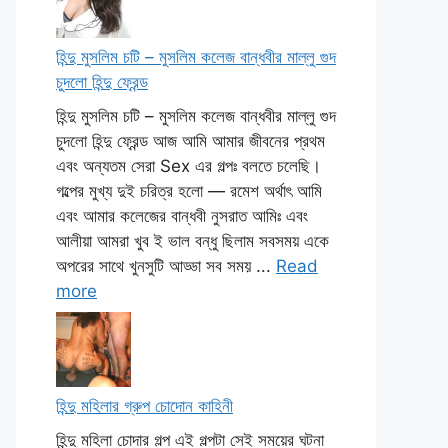
হিন্দু মুসলিম চটি – মুসলিম কলেজ বান্ধবীর মাল্লু গুদ
চুদলো হিন্দু ফ্রেন্ড
হিন্দু মুসলিম চটি – মুসলিম কলেজ বান্ধবীর মাল্লু গুদ
চুদলো হিন্দু ফ্রেন্ড আজ আমি আমার জীবনের প্রথম
এবং অন্যতম সেরা Sex এর গল্পঃ বলতে চলেছি।
গল্পের মুখ্য দুই চরিত্র হলো — রমেশ অর্থাৎ আমি
এবং আমার কলেজের বান্ধবী নুসরাত আমিঃ এবং
আলীয়া আমরা খুব ই ভাল বন্ধু ছিলাম সবসময় একে
অপরের সাথে খুনসুটি আড্ডা সব সময় ...
Read
more
হিন্দু মহিলার গ্রুপ চোদোন কাহিনী
হিন্দু মহিলা চোদার গল্প এই গল্পটা সেই সময়ের ঘটনা