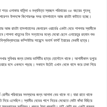
এলাকার বাসিন্দা ও মধ্যবিত্ত স্বচ্ছল পরিবারের ৩৫ বছরের গৃহবধূ
 অপারেশন উপলক্ষে কিশোরগঞ্জ সদর হাসপাতালে আজ রাতটা কাটাতে হচ্ছে।
তার আজ রাতটা হাসপাতালের জেনারেল ওয়ার্ডের একটা বেডে শাপলার স্বামীকে
বে।শাপলা খাতুনের তিন সন্তানের মধ্যে মেঝো ছেলে এনায়েতুর রহমান শুভ
ববিদ্যালয়ের কম্পিউটার সায়েন্সে অনার্স ফার্স্ট ইয়ারের মেধাবী ছাত্র।
ার সুবিধার জন্য ঢাকায় ভার্সিটির ছাত্র হোস্টেলে থাকে। আগামীকাল দুপুরে
ে চেয়ারে বসে একমনে পড়ছে। সকালে উঠেই এখান থেকে বাসে করে ঢাকা গিয়ে
ে রোগীর পরিবারের সদস্যদের জন্য আলাদা বেড থাকে না। যারা রাতে থাকে
তি নিয়ে এসেছিল। স্বামীর বেডের পাশে নিচের মেঝেতে মোটা কাঁথা বিছিয়ে
মরনকালের সর্বনিম্ন। প্রচন্ড ঠান্ডা প্রকৃতি। তাই মোটা বড় একটা কম্বল