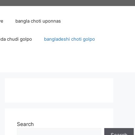
ve
bangla choti uponnas
uda chudi golpo
bangladeshi choti golpo
Search