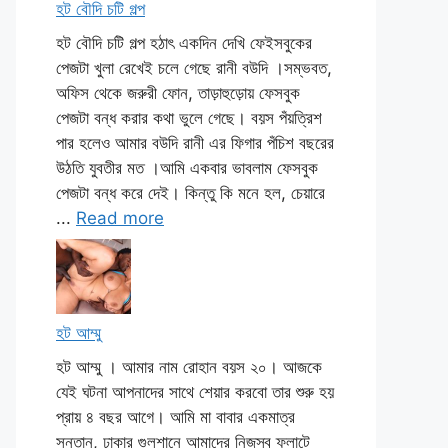
হট বৌদি চটি গল্প
হট বৌদি চটি গল্প হঠাৎ একদিন দেখি ফেইসবুকের
পেজটা খুলা রেখেই চলে গেছে রানী বউদি ।সম্ভবত,
অফিস থেকে জরুরী ফোন, তাড়াহুড়োয় ফেসবুক
পেজটা বন্ধ করার কথা ভুলে গেছে। বয়স পঁয়ত্রিশ
পার হলেও আমার বউদি রানী এর ফিগার পঁচিশ বছরের
উঠতি যুবতীর মত ।আমি একবার ভাবলাম ফেসবুক
পেজটা বন্ধ করে দেই। কিন্তু কি মনে হল, চেয়ারে
...
Read more
হট আম্মু
হট আম্মু । আমার নাম রোহান বয়স ২০। আজকে
যেই ঘটনা আপনাদের সাথে শেয়ার করবো তার শুরু হয়
প্রায় ৪ বছর আগে। আমি মা বাবার একমাত্র
সন্তান, ঢাকার গুলশানে আমাদের নিজস্ব ফ্লাটে