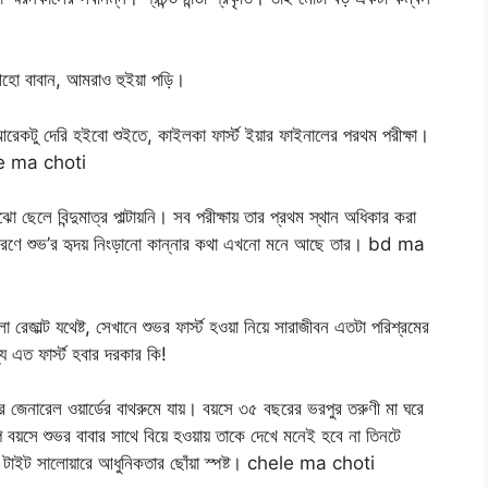
, আহো বাবান, আমরাও হুইয়া পড়ি।
রেকটু দেরি হইবো শুইতে, কাইলকা ফার্স্ট ইয়ার ফাইনালের পরথম পরীক্ষা।
ele ma choti
ছেলে বিন্দুমাত্র পাল্টায়নি। সব পরীক্ষায় তার প্রথম স্থান অধিকার করা
 কারণে শুভ’র হৃদয় নিংড়ানো কান্নার কথা এখনো মনে আছে তার। bd ma
রেজাল্ট যথেষ্ট, সেখানে শুভর ফার্স্ট হওয়া নিয়ে সারাজীবন এতটা পরিশ্রমের
এত ফার্স্ট হবার দরকার কি!
র জেনারেল ওয়ার্ডের বাথরুমে যায়। বয়সে ৩৫ বছরের ভরপুর তরুণী মা ঘরে
ল্প বয়সে শুভর বাবার সাথে বিয়ে হওয়ায় তাকে দেখে মনেই হবে না তিনটে
দার টাইট সালোয়ারে আধুনিকতার ছোঁয়া স্পষ্ট। chele ma choti