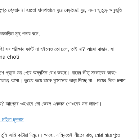
 প্রেতাত্মারা হয়তো হাসপাতালে ঘুরে বেড়াচ্ছে! ধুর, এমন ভুতুড়ে অনুভূতি
 ভয়জড়িত মৃদু গলায় বলে,
সব পরীক্ষায় ফার্স্ট না হইলেও তো চলে, তাই না? আসো বাজান, যা
 ma choti
বেশে প্রচন্ড ভয় পেয়ে অস্বস্তি বোধ করছে। মায়ের ভীতু স্বভাবের কারণে
িশোরগঞ্জ আসা। ভুতের ভয়ে তাকে ঘুমোনোর তাড়া দিচ্ছে মা। মায়ের দিকে চশমা
কোথায়? আপ্নের ওইখানে তো কেবল একজন শোওনের মত জায়গা।
মহিলা চুদলাম
 তুমি আমি কাটায়া দিমুনে। আহো, এম্নিতেই শীতের রাত, মোরা মায়ে পুতে