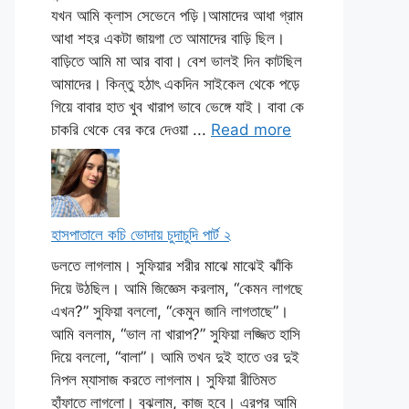
যখন আমি ক্লাস সেভেনে পড়ি।আমাদের আধা গ্রাম
আধা শহর একটা জায়গা তে আমাদের বাড়ি ছিল।
বাড়িতে আমি মা আর বাবা। বেশ ভালই দিন কাটছিল
আমাদের। কিন্তু হঠাৎ একদিন সাইকেল থেকে পড়ে
গিয়ে বাবার হাত খুব খারাপ ভাবে ভেঙ্গে যাই। বাবা কে
চাকরি থেকে বের করে দেওয়া ...
Read more
হাসপাতালে কচি ভোদায় চুদাচুদি পার্ট ২
ডলতে লাগলাম। সুফিয়ার শরীর মাঝে মাঝেই ঝাঁকি
দিয়ে উঠছিল। আমি জিজ্ঞেস করলাম, “কেমন লাগছে
এখন?” সুফিয়া বললো, “কেমুন জানি লাগতাছে”।
আমি বললাম, “ভাল না খারাপ?” সুফিয়া লজ্জিত হাসি
দিয়ে বললো, “বালা”। আমি তখন দুই হাতে ওর দুই
নিপল ম্যাসাজ করতে লাগলাম। সুফিয়া রীতিমত
হাঁফাতে লাগলো। বুঝলাম, কাজ হবে। এরপর আমি