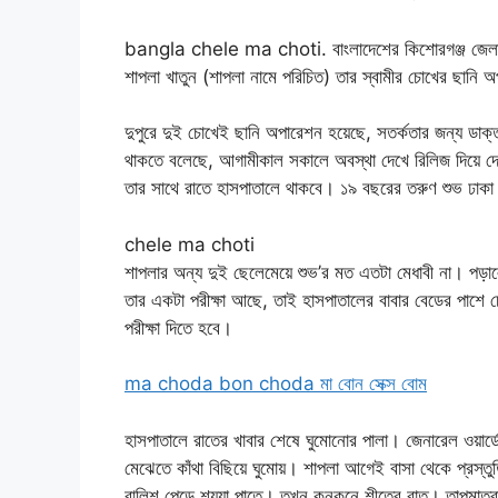
bangla chele ma choti. বাংলাদেশের কিশোরগঞ্জ জেলা শহর 
শাপলা খাতুন (শাপলা নামে পরিচিত) তার স্বামীর চোখের ছানি
দুপুরে দুই চোখেই ছানি অপারেশন হয়েছে, সতর্কতার জন্য ডাক্
থাকতে বলেছে, আগামীকাল সকালে অবস্থা দেখে রিলিজ দিয়ে দে
তার সাথে রাতে হাসপাতালে থাকবে। ১৯ বছরের তরুণ শুভ ঢাকা বিশ্
chele ma choti
শাপলার অন্য দুই ছেলেমেয়ে শুভ’র মত এতটা মেধাবী না। পড়ালেখ
তার একটা পরীক্ষা আছে, তাই হাসপাতালের বাবার বেডের পাশ
পরীক্ষা দিতে হবে।
ma choda bon choda মা বোন সেক্স বোম
হাসপাতালে রাতের খাবার শেষে ঘুমোনোর পালা। জেনারেল ওয়ার্ড
মেঝেতে কাঁথা বিছিয়ে ঘুমোয়। শাপলা আগেই বাসা থেকে প্রস্তু
বালিশ পেড়ে শয্যা পাতে। তখন কনকনে শীতের রাত। তাপমাত্রা স্