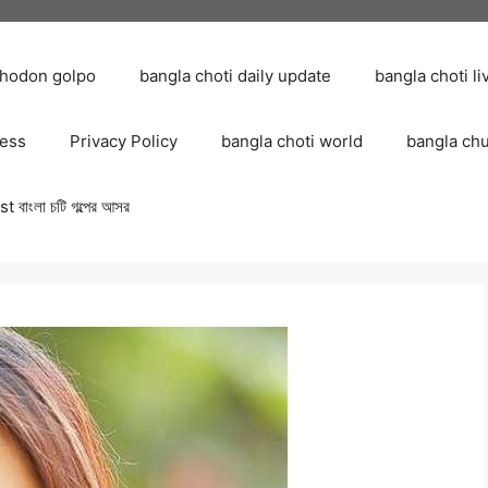
chodon golpo
bangla choti daily update
bangla choti li
ress
Privacy Policy
bangla choti world
bangla ch
 বাংলা চটি গল্পের আসর