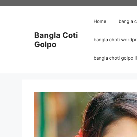
Skip
to
content
Home
bangla 
Bangla Coti
bangla choti wordp
Golpo
bangla choti golpo list