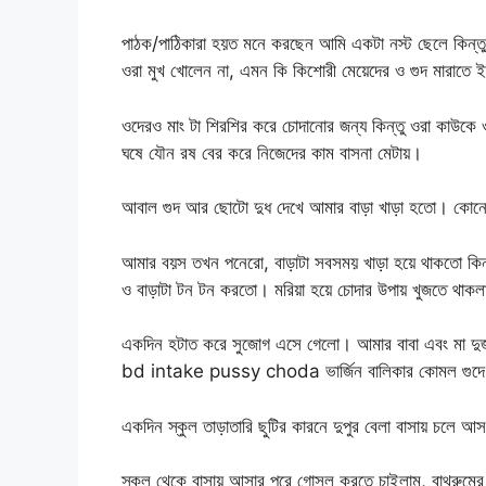
পাঠক/পাঠিকারা হয়ত মনে করছেন আমি একটা নস্ট ছেলে কিন্
ওরা মুখ খোলেন না, এমন কি কিশোরী মেয়েদের ও গুদ মারাতে ই
ওদেরও মাং টা শিরশির করে চোদানোর জন্য কিন্তু ওরা কাউক
ঘষে যৌন রষ বের করে নিজেদের কাম বাসনা মেটায়।
আবাল গুদ আর ছোটো দুধ দেখে আমার বাড়া খাড়া হতো। কোনো উ
আমার বয়স তখন পনেরো, বাড়াটা সবসময় খাড়া হয়ে থাকতো কিন্ত
ও বাড়াটা টন টন করতো। মরিয়া হয়ে চোদার উপায় খুজতে 
একদিন হটাত করে সুজোগ এসে গেলো। আমার বাবা এবং মা দু
bd intake pussy choda ভার্জিন বালিকার কোমল গুদে 
একদিন স্কুল তাড়াতারি ছুটির কারনে দুপুর বেলা বাসায় চলে 
স্কুল থেকে বাসায় আসার পরে গোসল করতে চাইলাম, বাথরুমের