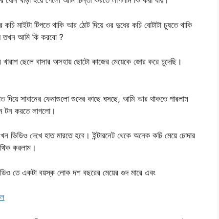
ার ধোন খাড়া হয়ে গেলো আমি চিন্তা করতে লাগলাম কি করা যায়।
কচি মাইটা টিপতে থাকি আর ঠোট দিয়ে ওর দুধের কচি বোটাটা চুষতে থাকি
দেয় তখন আমি কি করবো ?
ব খারাপ ছেলে বাসার অসহায় ছোটো কাজের মেয়েকে জোর করে চুদেছি।
ত দিয়ে সাবানের ফেনাগুলো গুদের কাছে ঘসছে, আমি আর থাকতে পারলাম
 টন টন করতে লাগলো।
ন ভিডিও দেখে হাত মারতে হবে। ইন্টারনেট থেকে অনেক কচি মেয়ে চোদার
 থিক করলাম।
িডিও তে একটা বয়স্ক লোক দশ বছরের মেয়ের গুদ মারে এবং
িল