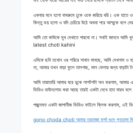
যাই হোক বারো বছরের এই কচি মেয়ে ছবিকে ন্যাংটা দেখে আম
একবার মনে হলো বাথরুমে ঢুকে ওকে জরিয়ে ধরি। এক হাতে ওর 
কিন্তু ভয় হলো ও যদি চেচিয়ে উঠে অথবা পরে আম্মুকে বলে 
আমি তো কাউকে মুখ দেখাতে পারবো না। সবাই জানবে আমি খু
latest choti kahini
এদিকে ছবি তখোন ওর শরিরে সাবান মাখছে, আমি দেখলাম ও হা
না, আমার তখন বাড়া ফুলে তালগাছ, মাল ফেলার জন্য বাড়াটা
আমি তারাতারি আমার ঘরে ডুকে লাপটপটা অন করলাম, আমার এখ
ভিডিও ডাউনলোড করা আছে তারই একটা দেখে হাত মারব বলে
পচ্ছন্দমত একটা জাপানীজ ভিডিও ফাইলে ক্লিক করলাম, এই ভ
gono choda choti আমার তরতাজা ফর্সা গুদে গনচোদা দ