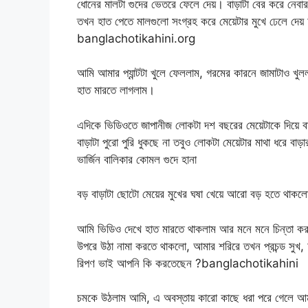
ধোনের মালটা গুদের ভেতরে ফেলে দেয়। বাড়াটা বের করে নেব
তখন হাত পেতে মালগুলো সংগ্রহ করে মেয়েটার মুখে ঢেলে দ
banglachotikahini.org
আমি আমার প্যান্টটা খুলে ফেললাম, গরমের কারনে জামাটাও খুলল
হাত মারতে লাগলাম।
এদিকে ভিডিওতে জাপানীজ লোকটা দশ বছরের মেয়েটাকে দিয়ে ব
বাড়াটা পুরো পুরি ধুকছে না তবুও লোকটা মেয়েটার মাথা ধর
ভার্জিন বালিকার কোমল গুদে হানা
বড় বাড়াটা ছোটো মেয়ের মুখের ঘষা খেয়ে আরো বড় হতে থাকল
আমি ভিডিও দেখে হাত মারতে থাকলাম আর মনে মনে চিন্তা করত
উপরে উঠা নামা করতে থাকলো, আমার শরিরে তখন প্রচন্ড সুখ
রিপণ ভাই আপনি কি করতেছেন ?banglachotikahini
চমকে উঠলাম আমি, এ অবস্তায় কারো কাছে ধরা পরে গেলে আমা