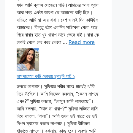
যখন আমি ক্লাস সেভেনে পড়ি।আমাদের আধা গ্রাম
আধা শহর একটা জায়গা তে আমাদের বাড়ি ছিল।
বাড়িতে আমি মা আর বাবা। বেশ ভালই দিন কাটছিল
আমাদের। কিন্তু হঠাৎ একদিন সাইকেল থেকে পড়ে
গিয়ে বাবার হাত খুব খারাপ ভাবে ভেঙ্গে যাই। বাবা কে
চাকরি থেকে বের করে দেওয়া ...
Read more
হাসপাতালে কচি ভোদায় চুদাচুদি পার্ট ২
ডলতে লাগলাম। সুফিয়ার শরীর মাঝে মাঝেই ঝাঁকি
দিয়ে উঠছিল। আমি জিজ্ঞেস করলাম, “কেমন লাগছে
এখন?” সুফিয়া বললো, “কেমুন জানি লাগতাছে”।
আমি বললাম, “ভাল না খারাপ?” সুফিয়া লজ্জিত হাসি
দিয়ে বললো, “বালা”। আমি তখন দুই হাতে ওর দুই
নিপল ম্যাসাজ করতে লাগলাম। সুফিয়া রীতিমত
হাঁফাতে লাগলো। বুঝলাম, কাজ হবে। এরপর আমি