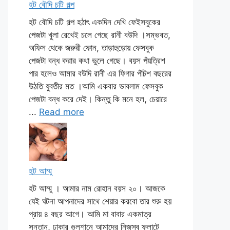
হট বৌদি চটি গল্প
হট বৌদি চটি গল্প হঠাৎ একদিন দেখি ফেইসবুকের
পেজটা খুলা রেখেই চলে গেছে রানী বউদি ।সম্ভবত,
অফিস থেকে জরুরী ফোন, তাড়াহুড়োয় ফেসবুক
পেজটা বন্ধ করার কথা ভুলে গেছে। বয়স পঁয়ত্রিশ
পার হলেও আমার বউদি রানী এর ফিগার পঁচিশ বছরের
উঠতি যুবতীর মত ।আমি একবার ভাবলাম ফেসবুক
পেজটা বন্ধ করে দেই। কিন্তু কি মনে হল, চেয়ারে
...
Read more
হট আম্মু
হট আম্মু । আমার নাম রোহান বয়স ২০। আজকে
যেই ঘটনা আপনাদের সাথে শেয়ার করবো তার শুরু হয়
প্রায় ৪ বছর আগে। আমি মা বাবার একমাত্র
সন্তান, ঢাকার গুলশানে আমাদের নিজস্ব ফ্লাটে