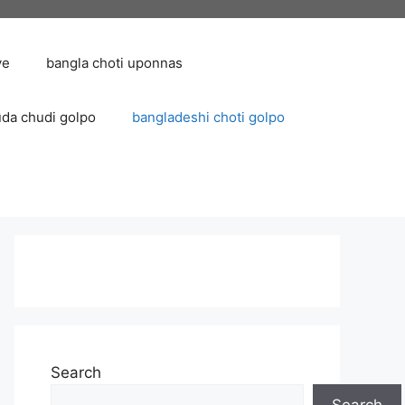
ve
bangla choti uponnas
uda chudi golpo
bangladeshi choti golpo
Search