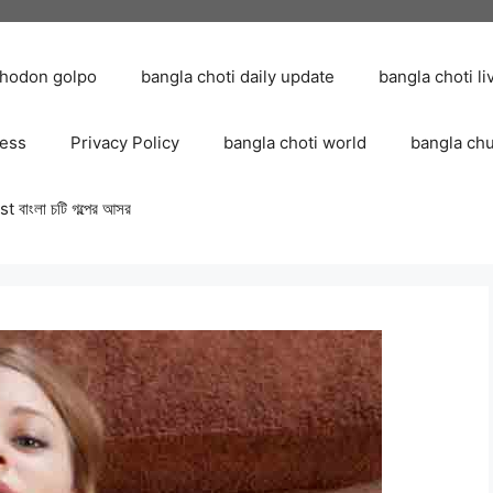
chodon golpo
bangla choti daily update
bangla choti li
ress
Privacy Policy
bangla choti world
bangla ch
 বাংলা চটি গল্পের আসর