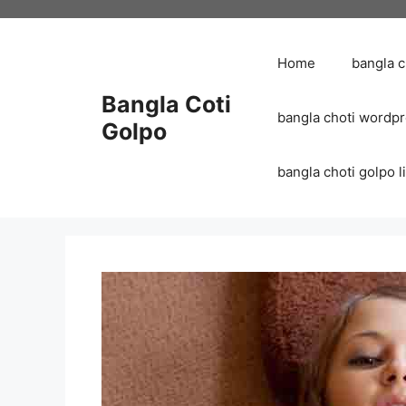
Skip
to
content
Home
bangla 
Bangla Coti
bangla choti wordp
Golpo
bangla choti golpo list