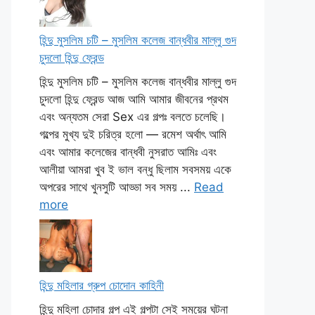
হিন্দু মুসলিম চটি – মুসলিম কলেজ বান্ধবীর মাল্লু গুদ
চুদলো হিন্দু ফ্রেন্ড
হিন্দু মুসলিম চটি – মুসলিম কলেজ বান্ধবীর মাল্লু গুদ
চুদলো হিন্দু ফ্রেন্ড আজ আমি আমার জীবনের প্রথম
এবং অন্যতম সেরা Sex এর গল্পঃ বলতে চলেছি।
গল্পের মুখ্য দুই চরিত্র হলো — রমেশ অর্থাৎ আমি
এবং আমার কলেজের বান্ধবী নুসরাত আমিঃ এবং
আলীয়া আমরা খুব ই ভাল বন্ধু ছিলাম সবসময় একে
অপরের সাথে খুনসুটি আড্ডা সব সময় ...
Read
more
হিন্দু মহিলার গ্রুপ চোদোন কাহিনী
হিন্দু মহিলা চোদার গল্প এই গল্পটা সেই সময়ের ঘটনা