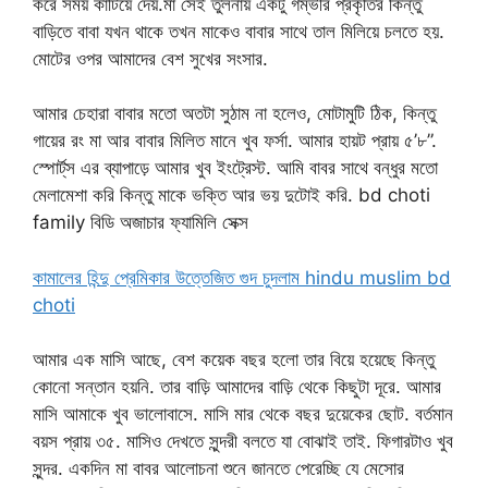
করে সময় কাটিয়ে দেয়.মা সেই তুলনায় একটু গম্ভীর প্রকৃতির কিন্তু
বাড়িতে বাবা যখন থাকে তখন মাকেও বাবার সাথে তাল মিলিয়ে চলতে হয়.
মোটের ওপর আমাদের বেশ সুখের সংসার.
আমার চেহারা বাবার মতো অতটা সুঠাম না হলেও, মোটামুটি ঠিক, কিন্তু
গায়ের রং মা আর বাবার মিলিত মানে খুব ফর্সা. আমার হায়ট প্রায় ৫’৮”.
স্পোর্ট্‌স এর ব্যাপাড়ে আমার খুব ইংট্রেস্ট. আমি বাবর সাথে বন্ধুর মতো
মেলামেশা করি কিন্তু মাকে ভক্তি আর ভয় দুটোই করি. bd choti
family বিডি অজাচার ফ্যামিলি সেক্স
কামালের হিন্দু প্রেমিকার উত্তেজিত গুদ চুদলাম hindu muslim bd
choti
আমার এক মাসি আছে, বেশ কয়েক বছর হলো তার বিয়ে হয়েছে কিন্তু
কোনো সন্তান হয়নি. তার বাড়ি আমাদের বাড়ি থেকে কিছুটা দূরে. আমার
মাসি আমাকে খুব ভালোবাসে. মাসি মার থেকে বছর দুয়েকের ছোট. বর্তমান
বয়স প্রায় ৩৫. মাসিও দেখতে সুন্দরী বলতে যা বোঝাই তাই. ফিগারটাও খুব
সুন্দর. একদিন মা বাবর আলোচনা শুনে জানতে পেরেচ্ছি যে মেসোর