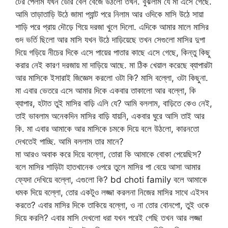
টের পেলাম যখন ডোর বেল বেজে উঠলো তখন. বুঝলাম যে মা এসে গেছে.
আমি তাড়াতাড়ি উঠে জামা প্যান্ট পরে নিলাম আর ওদিকে মাসি উঠে সায়া
শাড়ি পরে প্রায় দৌড়ে গিয়ে দরজা খুলে দিলো. এদিকে আমার মালে মাসির
গুদ ভর্তি ছিলো আর মাসি যখন উঠে দাড়িয়েছে তখন সেগুলো মাসির দুপা
দিয়ে গড়িয়ে নীচের দিকে এসে পায়ের পাতার কাছে এসে গেছে, কিন্তু কিছু
করার নেই কারণ দরজায় মা দাড়িয়ে আছে. মা ঠিক খেয়াল করেছে ব্যাপারটা
আর মাসিকে ইসারাই জিজ্ঞেস করলো ওটা কি? মাসি বল্লো, ওটা কিছুনা.
মা এবার ভেতরে এসে আমার দিকে একবার তাকালো আর বল্লো, কি
ব্যাপার, হটাত তুই মাসির বাড়ি এলি যে? আমি বললাম, বাড়িতে কেও নেই,
তাই ভাবলাম অনেকদিন মাসির বাড়ি যায়নি, একবার ঘুরে আসি তাই আর
কি. মা এবার আমাকে আর মাসিকে চমকে দিয়ে বলে উঠলো, কারনতো
দেখতেই পাচ্ছি. আমি বললাম তার মানে?
মা আরও অবাক করে দিয়ে বল্লো, তোরা কি আমাকে বোকা পেয়েছিস?
বলে মাসির শাড়িটা হাতখানেক ওপরে তুলে মাসির পা বেয়ে আসা আমার
ফ্যেদা দেখিয়ে বল্লো, এগুলো কি? bd choti family বলে আমাকে
ধমক দিয়ে বল্লো, তোর একটুও লজ্জা করলনা নিজের মাসির সাথে এইসব
করতে? এবার মাসির দিকে তাকিয়ে বল্লো, ও না তোর বোনপো, তুই ওকে
দিয়ে করলি? এবার মাসি দেখলো ধরা যখন পরেই গেছি তখন আর লজ্জা