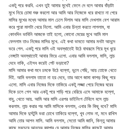
একটু পরে করবি. এখন তুই আমার মুখেই ফেলে দে বলে আবার বাঁড়াটা
মুখে নিয়ে চোষা শুরু করলো আর আমি আর নিজেকে ধরে রাখতে না পেরে
মাসির মুখের মধ্যে আমার মাল ঢেলে দিলাম আর মাসি দেখলাম বেশ আরাম
করে পুরো মালটা খেয়ে নিলো. আমি এবার চিন্তা করতে লাগলাম, যা
কোনদিন ভাবিনি আজকে তাই হলো, কোনো মেয়ের মুখে আমি মাল
ফেললাম তাও নিজের মাসির মুখে. এই কথা ভাবতে আমার মনটা আনন্দে
ভরে গেল. একটু পরে মাসি ওই অবস্থাতেই উঠে বাথরূমে গিয়ে মুখ ধুয়ে
নেঙ্গটো অবস্থাতেই আবার ফিরে এলো. এবার আমি বললাম, মাসি, লান্চ
দেবে নাকি, এইসব করেই পেট ভড়াবো?
মাসি আমার কথা শুনে চমকে উঠে বল্লো, ভুলে গেছি, আয় তোকে খেতে
দিই. আমি বললাম তাতো না হয় দেবে, তার আগে জামা কাপড় কিছু পরে
এসো. মাসি এবার নিজের দিকে তাকিয়ে একটু লজ্জা পেয়ে নিজের ঘরের
দিকে চলে গেল আর একটু পরে শাড়ি পরে বেরিয়ে এসে আমাকে বল্লো,
বাবু, খেতে আয়. আমি আর মাসি এরপর ডাইনিংগ টেবিলে বসে লান্চ
করলাম. লান্চ করার পর আমি মাসিকে বললাম, এবার কি কিছু ববে? মাসি
আমার দিকে দুস্টুমি ভরা চোখে তাকিয়ে বল্লো, খুব লোভ না, মনে রাখিস
আমি তোর আপন মাসি. আমি বললাম, সেতো আমি জানি, কিন্তু আমার
কাছে সবচেয়ে আনন্দের ব্যাপার যে আমার নিজের মাসির কাছেই আমার