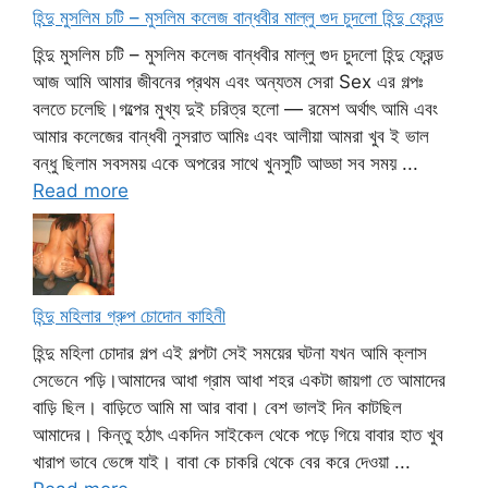
হিন্দু মুসলিম চটি – মুসলিম কলেজ বান্ধবীর মাল্লু গুদ চুদলো হিন্দু ফ্রেন্ড
হিন্দু মুসলিম চটি – মুসলিম কলেজ বান্ধবীর মাল্লু গুদ চুদলো হিন্দু ফ্রেন্ড
আজ আমি আমার জীবনের প্রথম এবং অন্যতম সেরা Sex এর গল্পঃ
বলতে চলেছি।গল্পের মুখ্য দুই চরিত্র হলো — রমেশ অর্থাৎ আমি এবং
আমার কলেজের বান্ধবী নুসরাত আমিঃ এবং আলীয়া আমরা খুব ই ভাল
বন্ধু ছিলাম সবসময় একে অপরের সাথে খুনসুটি আড্ডা সব সময় ...
Read more
হিন্দু মহিলার গ্রুপ চোদোন কাহিনী
হিন্দু মহিলা চোদার গল্প এই গল্পটা সেই সময়ের ঘটনা যখন আমি ক্লাস
সেভেনে পড়ি।আমাদের আধা গ্রাম আধা শহর একটা জায়গা তে আমাদের
বাড়ি ছিল। বাড়িতে আমি মা আর বাবা। বেশ ভালই দিন কাটছিল
আমাদের। কিন্তু হঠাৎ একদিন সাইকেল থেকে পড়ে গিয়ে বাবার হাত খুব
খারাপ ভাবে ভেঙ্গে যাই। বাবা কে চাকরি থেকে বের করে দেওয়া ...