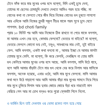
টেনে ফাঁক করে মার মুখের ওপর বসে বল্লো, দিদি একটু চুষে দেনা,
তোদের মা ছেলের চোদাচুদি দেখতে দেখতে আমিও গরম হয়ে গচ্ছি. মা
বোনের কথা না ফেলতে পেরে জীব দিয়ে নিজের বোনের গুদ চুষতে লাগলো
আর এদিকে আমি নিজের সুন্দরী স্কূল টীচর মাকে পরম সুখে চুদে যেতে
লাগলাম. bd choti family
প্রায় ১০ মিনিট পর আমি আর নিজেকে ঠিক রাখতে না পেরে মাকে বললাম,
মা আমার এখন বের হবে, কোথায় ফেলবো? ভেতরে না বাইরে? মা বল্লো,
ভেতরে ফেললে কোনো ভয় নেই, তবুও, সাবধানের মার নেই, তুই বাইরে
ফেল. আমি বললাম, একটা কথা বলবো মা , আমার ইচ্ছা যে আমার মালটা
তোমার মুখে ফেলি. মা বল্লো, কি করে ফেলবি, দেখচ্ছিস না তোর মাসি
গুদ কেলিয়ে আমার মুখের ওপর বসে আছে. আমি বললাম, মাসি উঠে যাবে,
বলে আমি আমার বাঁড়াটা টেনে মার গুদ থেকে বের করে নিলাম আর মাসিকে
বললাম, অনেক হয়েছে, এবার ওঠো, আমি মার মুখে ফেলবো. মাসি আমার
কথা শুনে উঠে দাড়ালো আর আমি আমার বাঁড়া মার মুখের সামনে নিয়ে গিয়ে
মার মুখে ঢুকিয়ে দিলাম আর দুবার জোরে জোরে বঁড়া ধরে নারতেই মাল
বেরিয়ে গেল আর মা চোখ বন্ধও করে পুরো ফ্যেদাটা গিলে নিলো.
ও ভার্জিন ছিল তাই দেখলাম ওর ভোদা রক্তে লাল হয়ে গেছে