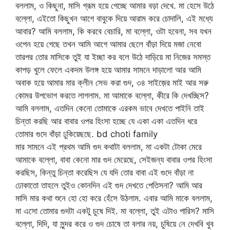
বললাম, ও কিছুনা, মাসি গ্রূম হয়ে গেচ্ছে আমার বড়া দেখে. মা হেসে উঠে
বল্লো, এইতো কিছুখন আগে বাবুকে দিয়ে আরাম করে চোদালি, এই মধ্যে
আবার? আমি বললাম, কি করবে বেচারি, মা বল্লো, ওটা হবেনা, সব যখন
ওপেন হয়ে গেছে তখন আমি আগে আমার ছেলে বাঁড়া দিয়ে মজা নেবো
তারপর তোর মাসিকে তুই যা ইচ্ছা কর বলে উঠে দাড়িয়ে মা নিজের সমস্ত
কাপড় খুলে ফেলে একদম উলঙ্গ হয়ে আমার সামনে দাড়ালো আর আমি
অবাক হয়ে আমার মার ক্লীন সেভ করা গুদ, ৩৪ সাইজ়ের মাই আর সরু
কোমর উপভোগ করতে লাগলাম. মা আমাকে বল্লো, কীরে কি দেখচ্ছিস?
আমি বললাম, এতদিন কেনো তোমাকে এরকম ভাবে দেখতে পাইনি তাই
চিন্তা করছি আর বাবার ওপর হিংসা হচ্ছে যে একা একা এতদিন ধরে
তোমার গুদে বাঁড়া ঢুকিয়েছছে. bd choti family
মার সামনে এই প্রথম আমি গুদ কথাটা বললাম, মা একটা টোকা মেরে
আমাকে বল্লো, বাবা কেনো মার গুদ মেরেছে, সেইজন্য বাবার ওপর হিংসা
করছিস, কিন্তু চিন্তা করেছিস যে যদি তোর বাবা এই গুদে বাঁড়া না
ঢোকাতো তাহলে তুইও কোনদিন এই গুদ দেখতে পেতিসনা? আমি আর
মাসি মার কথা শুনে হো হো করে হেঁসে উঠলাম. এবার আমি মাকে বললাম,
মা এসো তোমার গুদটা একটু চুষে দিই. মা বল্লো, তুই এটাও পারিস? মাসি
বল্লো, দিদি, যা সুন্দর করে ও গুদ চোষে তা বলার নয়, চুষিয়ে নে দেখবি খুব