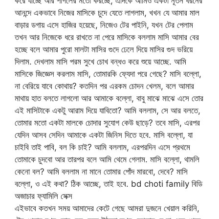
করে যাচ্ছে আর পাগলের মতো করচ্ছে, এদিকে আমিও একটা নূতন ধরনের
আনন্দে একভাবে নিজের মাসিকে চুদে যেতে লাগলাম, খখন যে আমার মাল
বাড়ার ডগায় এসে হাজির হয়েছে, নিজেও টের পাইনি, যখন টের পেলাম
তখন আর নিজেকে ধরে রাখতে না পেরে মাসিকে বললাম মাসি আমার বের
হচ্ছে বলে আমার পুরো মালটা মাসির গুদে ঢেলে দিয়ে মাসির গুদ ভরিয়ে
দিলাম. দেখলাম মাসি পরম সুখে চোখ বন্ধও করে শুয়ে আচ্ছে. আমি
মাসিকে জিজ্ঞেস করলাম মাসি, তোমারকি ফ্যেদা পরে গেছে? মাসি বল্লো,
না বেরিয়ে যাবে কোথায়? কতদিন পর এরকম চোদন খেলম, বলে আমার
মাথায় হাত বলতে লাগলো আর আমাকে বল্লো, বাবু মাঝে মাঝে এসে তোর
এই মাসিটাকে একটু আরাম দিয়ে যাবিতো? আমি বললাম, সে আর বলতে,
তোমার মতো একটা মালকে চোদার সুযোগ কেউ ছাড়ে? তবে মাসি, এরপর
যেদিন আসব সেদিন আমাকে একটা জিনিস দিতে হবে. মাসি বল্লো, যা
চাইবি তাই পাবি, বল কি চাই? আমি বললাম, এরপরদিন এসে প্রথমে
তোমাকে চুদবো আর তারপর বলে আমি থেমে গেলাম. মাসি বল্লো, থামলি
কেনো বল? আমি বললাম না মানে তোমার পোঁদ মারবো, দেবে? মাসি
বল্লো, ও এই কথা? ঠিক আচ্ছে, তাই হবে. bd choti family বিডি
অজাচার ফ্যামিলি সেক্স
এইভাবে কতখন সময় আমাদের কেটে গেছে আমরা দুজনে খেয়াল করিনি,