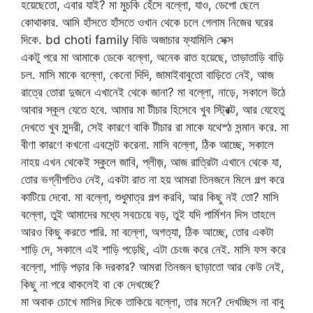
হয়েছেতো, এবার যাই? মা মুচকি হেঁসে বল্লো, যাও, ডেপো ছেলে
কোথাকার. আমি হাঁসতে হাঁসতে ওখান থেকে চলে গেলাম নিজের ঘরের
দিকে. bd choti family বিডি অজাচার ফ্যামিলি সেক্স
একটু পরে মা আমাকে ডেকে বল্লো, অনেক রাত হয়েছে, তাড়াতাড়ি বাড়ি
চল. মাসি মাকে বল্লো, কেনো দিদি, জামাইবাবুতো বাড়িতে নেই, আজ
রাত্রে তোরা দুজনে এখানেই থেকে জানা? মা বল্লো, নাড়ে, সকালে উঠে
আবার স্কূল যেতে হবে. আমার মা টীচার হিসেবে খুব স্ট্রিক্ট, আর যেহেতু
দেখতে খুব সুন্দরী, সেই কারণে বাকি টীচার রা মাকে যথেস্ঠ সন্মান করে. মা
বীণা কারণে কখনো এবসেন্ট করেনা. মাসি বল্লো, ঠিক আচ্ছে, সকালে
নাহয় এখন থেকেই স্কুলে জাবি, প্লীজ়, আজ রাত্রিটা এখানে থেকে যা,
তোর ভগ্নীপতিও নেই, একটা রাত না হয় আমরা তিনজনে মিলে গল্প করে
কাটিয়ে দেবো. মা বল্লো, শুধুমাত্র গল্প করবি, আর কিছু নই তো? মাসি
বল্লো, তুই আমাদের মধ্যে সবচেয়ে বড়, তুই যদি পার্মিশন দিস তাহলে
আরও কিছু করতে পারি. মা বল্লো, অগত্যা, ঠিক আচ্ছে, তোর একটা
শাড়ি দে, সকালে এই শাড়ি পড়েছি, এটা চেংজ করে নেই. মাসি ফস করে
বল্লো, শাড়ি পড়ার কি দরকার? আমরা তিনজন ছাড়াতো আর কেউ নেই,
কিছু না পরে থাকলেই বা কে দেখচ্ছে?
মা অবাক চোখে মাসির দিকে তাকিয়ে বল্লো, তার মনে? দেখচ্ছিস না বাবু