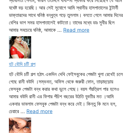
স্বাধীনতা পেলাম, কারন ততদিনে বাবা-মা স্বীকার করে নিয়েছেন যে আমি
যথেষ্ট বড় হয়েছি। আর সেই সুযোগে আমি স্থানীয় হাসপাতালের ইন্টার্নী
ডাক্তারদের সাথে ঘনিষ্ঠ বন্ধুত্ব গড়ে তুললাম। বলতে গেলে আমার দিনের
বেশির ভাগ সময় হাসপাতালেই কাটতো। তাদের মধ্যে ডাঃ সুবীর ছিল
আমার সবচেয়ে ঘনিষ্ঠ, আমাকে ...
Read more
হট বৌদি চটি গল্প
হট বৌদি চটি গল্প হঠাৎ একদিন দেখি ফেইসবুকের পেজটা খুলা রেখেই চলে
গেছে রানী বউদি ।সম্ভবত, অফিস থেকে জরুরী ফোন, তাড়াহুড়োয়
ফেসবুক পেজটা বন্ধ করার কথা ভুলে গেছে। বয়স পঁয়ত্রিশ পার হলেও
আমার বউদি রানী এর ফিগার পঁচিশ বছরের উঠতি যুবতীর মত ।আমি
একবার ভাবলাম ফেসবুক পেজটা বন্ধ করে দেই। কিন্তু কি মনে হল,
চেয়ারে ...
Read more