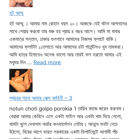
হট আম্মু
হট আম্মু । আমার নাম রোহান বয়স ২০। আজকে যেই ঘটনা আপনাদের
সাথে শেয়ার করবো তার শুরু হয় প্রায় ৪ বছর আগে। আমি মা বাবার
একমাত্র সন্তান, ঢাকার গুলশানে আমাদের নিজস্ব ফ্লাটে থাকি।
আমাদের ফ্লাটটা ১১তলাতে আর আমাদের ৪টা গার্মেন্টসও খুব নামকরা।
আমি ছাত্র হিসাবেও অনেক ভালো আর তারই ফল হয়তো আমার এই
মধুময় দিন ...
Read more
স্যারের সাথে আমার সেক্স কাহিনী – 3
notun choti golpo porokia 1 তারিখ কাজে জয়েন করলাম।
বেয়ারা আমার কেবিনে এসে একটা ফাইল আর একটা খাম দিয়ে গেলো,
খামটা খুলে দেখলাম অর্ডার কনফার্মেশন লেটার। আনন্দে মনটা নেচে
উঠলো, বিয়ের আগে ভারত সরকারের একটা ডিপার্টমেন্টে আগামী পাঁচ