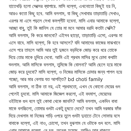
হাতেখড়ি হলো সেক্সের ব্যাপারে. মাসি বল্লো, এখনোতো কিছুই হয় নি,
আরও কতো কিছু হবে. আমি বললাম, যা কিছু সেখাবার তাড়াতাড়ি সেখাও,
এরপর মা এসে পড়লে সেখা কমপ্লীট হবেনা. মাসি এবার আমাকে বল্লো,
আচ্ছা বাবু, তুই কি জানিস যে তোর মা মনে আমার বরদি কতটা সেক্সি?
আমি বললাম, কি করে জানবো? এইসব ছাড়ো, তাড়াতাড়ি এসো, এরপর মা
এসে যাবে. মাসি বল্লো, কি হবে আসলে? যদি আমাদের কাজের মাঝখানে
এসে পরে তাহলে আমি আর তুই দুজনে বড়দিকে জোড় করে ধরে তোকে
দিয়ে তোর মাকে চুদিয়ে দেবো. আমি এই প্রথম মাসির মুখে চোদা কথাটা
শুনলাম. আমি মাসিকে বললাম, তুমিজে কি বোলনা? আমি ছেলে হয়ে মাকে
জোড় করে চুদবো? মাসি বল্লো, ও নিজের মাসিকে চোদার জন্য পাগল হয়ে
গচ্ছো, আর মার বেলায় যত আপত্তি? bd choti family
আমি বললাম, না ঠিক তা নয়, এই প্রথমতো, এখন যে কোনো মেয়ের গুদ
পেলেই চুদবো. মাসি আমাকে জিজ্ঞেগ করলো, এই বদমাশ, মেয়েদের
ওইটাকে গুদ বলে তুই কোথা থেকে জানলি? আমি বললাম, একদিন বাবা
মাকে বলচ্চিলো, তোমার গুদটা একটু চুষতে দেবে? তখন আমি দরজার ফাঁক
দিয়ে দেখলাম মা নিজের শাড়ি ওপরে তুলে গুদটা দুহাতে টেনে সোফায় বসে
বাবাকে বল্লো, এই নাও, চোসো, তখন বুঝলাম যে ওটাকে গুদ বলে. মাসি
এবার আমাকে বল্লো, নে চল, অনেক হয়েছে, আমিও আর থাকতে