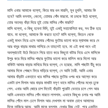
মাসি এবার আমাকে বল্লো, কিরে মার গুদ মারলি, মুখ চুদলি, আমার কি
হবে? আমি বললাম, কেনো, তোমার পোঁদ মারবো. মা চমকে উঠে বল্লো,
তোর অতবড় বাঁড়া দিয়ে তুই তোর মাসির পোঁদ মারবি?
মাসি বল্লো, ও কিছু হবেনা দিদি, তুই একটু সহাযোগিতা কর, সব ঠিক হয়ে
যাবে. মা বল্লো, আমাকে কি করতে হবে? মাসি বল্লো, কিচেন থেকে
একটু মাখন নিয়ে এসে আমার পোঁদের ফুটোয় ভালো করে ম্যাসাজ করে দে
আর বাবুর বাড়ার মাথায় লাগিয়ে দে তাহলেই হবে. মা এই কথা শুনে ওই
অবস্থাতেই উঠে কিচেনে গিয়ে হাতে করে কিছুতা বাটার নিয়ে এসে মাসিকে
উপুর করে দিয়ে মাসির পাছার ফুটোয় ভালো করে মালিস করে দিলো আর
বাকিটা আমার বাড়ায় মাখিয়ে দিয়ে বল্লো, নে হয়েছে. মাসি পাছাটা উঁচু করে
আমার দিকে পেচ্ছন ফিরে দাড়িয়ে বল্লো, নে আমি তৈরী. আমি এবার
আমার বাঁড়াটা একহাতে ধরে মাসির পাছার ফুটোর ওপর ধরে আস্তে করে
একটা চাপ দিলাম আর বাড়ার মাথাটা মসৃণ ভাবে মাসির পোঁদের মধ্যে ঢুকে
গেল. এবার আমি জোরে চাপ দিতেই বাঁড়াটা পুরোটা ভেতরে চলে গেল আর
আমি একভাবে মাসির পোঁদ মারতে লাগলাম. এভাবে কিছুখং চলার পর আমি
মাসির পোঁদে মাল ঢেলে দিলাম আর দেখলাম মা অবাক চোখে আমাদের
দিকে তাকিয়ে আছে. আমি মাকে বললাম, দেখার কিছু নেই, পরে একদিন