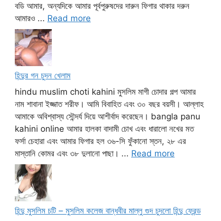
বডি আমার, অন্যদিকে আমার পূর্বপুরুষদের দারুন ফিগার থাকার দরুন
আমারও ...
Read more
হিন্দুর গন চুদন খেলাম
hindu muslim choti kahini মুসলিম মাগী চোদার গল্প আমার
নাম শাবানা ইজ্জাত শরীফ। আমি বিবাহিত এবং ৩০ বছর বয়সী। আল্লাহ
আমাকে অবিশ্বাস্য সৌন্দর্য দিয়ে আশীর্বাদ করেছেন। bangla panu
kahini online আমার হালকা বাদামী চোখ এবং ধারালো নখের মত
ফর্সা চেহারা এবং আমার ফিগার হল ৩৬-সি ফুঁকানো স্তন, ২৮ এর
মাস্তানি কোমর এবং ৩৮ দুলানো পাছা। ...
Read more
হিন্দু মুসলিম চটি – মুসলিম কলেজ বান্ধবীর মাল্লু গুদ চুদলো হিন্দু ফ্রেন্ড