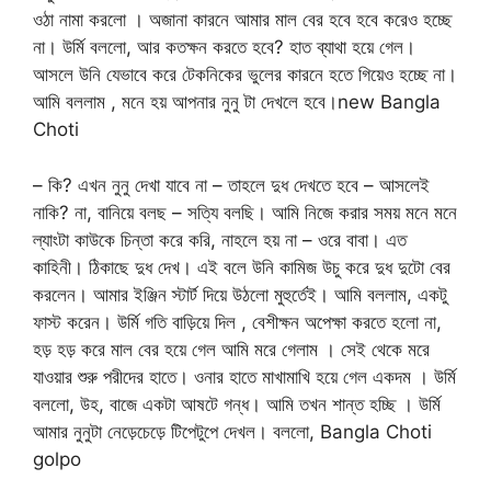
ওঠা নামা করলো । অজানা কারনে আমার মাল বের হবে হবে করেও হচ্ছে
না। উর্মি বললো, আর কতক্ষন করতে হবে? হাত ব্যাথা হয়ে গেল।
আসলে উনি যেভাবে করে টেকনিকের ভুলের কারনে হতে গিয়েও হচ্ছে না।
আমি বললাম , মনে হয় আপনার নুনু টা দেখলে হবে।new Bangla
Choti
– কি? এখন নুনু দেখা যাবে না – তাহলে দুধ দেখতে হবে – আসলেই
নাকি? না, বানিয়ে বলছ – সত্যি বলছি। আমি নিজে করার সময় মনে মনে
ল্যাংটা কাউকে চিন্তা করে করি, নাহলে হয় না – ওরে বাবা। এত
কাহিনী। ঠিকাছে দুধ দেখ। এই বলে উনি কামিজ উচু করে দুধ দুটো বের
করলেন। আমার ইঞ্জিন স্টার্ট দিয়ে উঠলো মুহুর্তেই। আমি বললাম, একটু
ফাস্ট করেন। উর্মি গতি বাড়িয়ে দিল , বেশীক্ষন অপেক্ষা করতে হলো না,
হড় হড় করে মাল বের হয়ে গেল আমি মরে গেলাম । সেই থেকে মরে
যাওয়ার শুরু পরীদের হাতে। ওনার হাতে মাখামাখি হয়ে গেল একদম । উর্মি
বললো, উহ, বাজে একটা আষটে গন্ধ। আমি তখন শান্ত হচ্ছি । উর্মি
আমার নুনুটা নেড়েচেড়ে টিপেটুপে দেখল। বললো, Bangla Choti
golpo