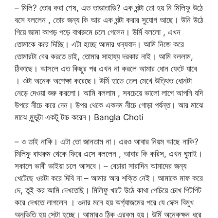
– মিলি? তোর করা শেষ, এত তাড়াতাড়ি? এক ঘন্টা তো হয় নি মিলিফু উঠে
বসে বললেন , তোর জন্য কি আর এক ঘন্টা করার সুযোগ আছে। উনি উঠে
গিয়ে জামা কাপড় পড়ে বাথরুমে চলে গেলেন। উর্মি বললো , এখন
তোমাকে করে দিচ্ছি। এটা হচ্ছে আমার ধন্যবাদ। আমি নিজে করে
তোমারটা বের করতে চাই, তোমার সাহায্য দরকার নাই। আমি বললাম,
ঠিকাছে। আসলে এত কিছুর পর এখন না করলে আমার ধোন ফেটে যাবে
। ওটা অনেক অপেক্ষা করেছে। উর্মি হাতে তেল মেখে উত্থিত ধোনটা
নেড়ে দেওয়া শুরু করলো। আমি বললাম , সবচেয়ে ভালো লাগে আপনি যদি
উপরে নীচে করে দেন। উপর থেকে একদম নীচে গোড়া পর্যন্ত। আর মাঝে
মাঝে মুন্ডুটা একটু টাচ করেন। Bangla Choti
– ও তাই নাকি। এটা তো জানতাম না। এরও আবার নিয়ম আছে নাকি?
মিলিফু বাথরুম থেকে ফিরে এসে বললেন , আবার কি করিস, এখন ঘুমাই।
সকালে ভাবী ভাইয়া চলে আসবে। – বেচারা সারাদিন আমাদের জন্য
খেটেছে ওরটা করে দিবি না – আমার আর শক্তি নেই। আমাকে মাফ করে
দে, তুই কর আমি দেখতেছি। মিলিফু খাটে উঠে কাথা পেচিয়ে চোখ পিটপিট
করে দেখতে লাগলেন । ওনার মনে হয় অর্গ্যাজমের পরে যে সেক্স বিমুখ
অনুভিতি হয় সেটা হচ্ছে। আমারও ঠিক এরকম হয়। উর্মি অনেকক্ষন ধরে