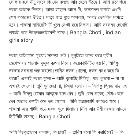
সোফায় বসে নীচু স্বরে কি যেন বলছে আর হেসে উঠছে। আমি রুমেগিয়ে
দরজা আটকে দিলাম। আম্মা তাহলে আসে নি, অসমাপ্ত কাজটা এখনি
শেষ করেনেয়া উচিত। মাত্র হাত ধুয়ে আসলাম, আবার ভেসলিন মাখতে
হবে। পাজামা নামিয়েটিশার্ট খুলে নেংটা হয়ে নিলাম। আমি সবসময় দেখেছি
ল্যাংটা হলে উত্তেজনাটাবেশী থাকে। Bangla Choti , indian
girls story
দরজা আটকানো সুতরাং সমস্যা নেই। নুনুটাতে আদর করে ক্রীম
মেখেআবার পড়লাম ফুফুর কল্পনা নিয়ে। কয়েকমিনিটও হয় নি, মিলিফু
দরজায় নককরা শুরু করলো।তানিম দরজা খোলো, দরজা বন্ধ করে কি
করো? এখনই দরজা খুলো – আমি ঘুমোচ্ছি মিলিফু, পরে খুলবো – না না
এখনই খোলো। তুমি ঘুমাচ্ছো না, মিথ্যা বলো না – মিলিফু প্লিজ বাদ দাও
– আমি কিন্তু তোমার আম্মুকে বলে দেব। তুমি ফেল করেছ সেটাও বলে
দেব ফেলের কথাটা শুনে ভয় পেলাম। মিলি হারামজাদি বলতেও পারে।
পাজামা আর শার্টটা পড়ে দরজা খুলে দিলাম। মিলি আর উর্মী দরজার সামনে
মিটিমিটি হাসছে। Bangla Choti
আমি বিরক্তভাবে বললাম, কি চাও? – তানিম বলো কি করছিলে? – কি