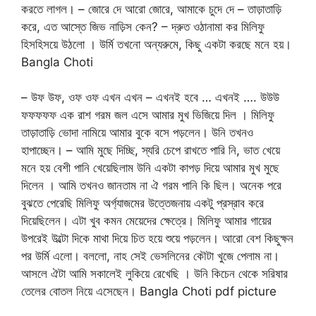
করতে লাগল। – জোরে দে আরো জোরে, আমাকে চুদে দে – তাড়াতাড়ি
করে, এত আস্তে জিভ নাড়িস কেন? – দ্রুত ওঠানামা কর মিলিফু
হিসহিসয়ে উঠলো । উর্মি তখনো অন্যরুমে, কিছু একটা করছে মনে হয়।
Bangla Choti
– উফ উফ, ওফ ওফ এখন এখন – এখনই হবে … এখনই …. উউউ
ফফফফফ এক রাশ গরম জল এসে আমার মুখ ভিজিয়ে দিল । মিলিফু
তাড়াতাড়ি ভোদা নামিয়ে আমার বুকে বসে পড়লেন। উনি তখনও
হাপাচ্ছেন। – আমি মুছে দিচ্ছি, স্যরি চেপে রাখতে পারি নি, ভাত খেয়ে
মনে হয় বেশী পানি খেয়েছিলাম উনি একটা কাপড় দিয়ে আমার মুখ মুছে
দিলেন । আমি তখনও জানতাম না ঐ গরম পানি কি ছিল। অনেক পরে
বুঝতে পেরেছি মিলিফু অর্গ্যাজমের উত্তেজনায় একটু প্রস্রাব করে
দিয়েছিলেন। এটা খুব কমন মেয়েদের ক্ষেত্রে। মিলিফু আমার গায়ের
উপরেই উল্টো দিকে মাথা দিয়ে চিত হয়ে শুয়ে পড়লেন। আরো বেশ কিছুক্ষন
পর উর্মি এলো। বললো, নাহ সেই ভেসলিনের কৌটা খুজে পেলাম না।
আসলে ঐটা আমি সকালেই লুকিয়ে রেখেছি । উনি কিচেন থেকে সরিষার
তেলের বোতল নিয়ে এসেছেন। Bangla Choti pdf picture