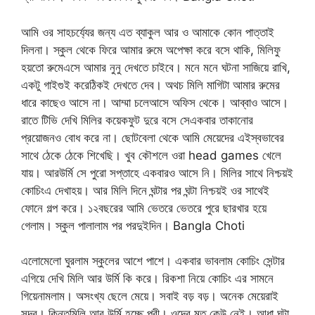
আমি ওর সাহচর্য্যের জন্য এত ব্যাকুল আর ও আমাকে কোন পাত্তাই
দিলনা। স্কুল থেকে ফিরে আমার রুমে অপেক্ষা করে বসে থাকি, মিলিফু
হয়তো রুমেএসে আমার নুনু দেখতে চাইবে। মনে মনে ঘটনা সাজিয়ে রাখি,
একটু গাইগুই করেঠিকই দেখতে দেব। অথচ মিলি মাগিটা আমার রুমের
ধারে কাছেও আসে না। আম্মা চলেআসে অফিস থেকে। আব্বাও আসে।
রাতে টিভি দেখি মিলির কয়েকফুট দুরে বসে সেএকবার তাকানোর
প্রয়োজনও বোধ করে না। ছোটবেলা থেকে আমি মেয়েদের এইস্বভাবের
সাথে ঠেকে ঠেকে শিখেছি। খুব কৌশলে ওরা head games খেলে
যায়। আরউর্মি সে পুরো সপ্তাহে একবারও আসে নি। মিলির সাথে নিশ্চয়ই
কোচিংএ দেখাহয়। আর মিলি দিনে ঘন্টার পর ঘন্টা নিশ্চয়ই ওর সাথেই
ফোনে গল্প করে। ১২বছরের আমি ভেতরে ভেতরে পুরে ছারখার হয়ে
গেলাম। স্কুল পালালাম পর পরদুইদিন। Bangla Choti
এলোমেলো ঘুরলাম স্কুলের আশে পাশে। একবার ভাবলাম কোচিং সেন্টার
এগিয়ে দেখি মিলি আর উর্মি কি করে। রিকশা নিয়ে কোচিং এর সামনে
গিয়েনামলাম। অসংখ্য ছেলে মেয়ে। সবাই বড় বড়। অনেক মেয়েরাই
সুন্দর। কিন্তুমিলি আর উর্মি হচ্ছে পরী। ওদের মত কেউ নেই। আধা ঘন্টা