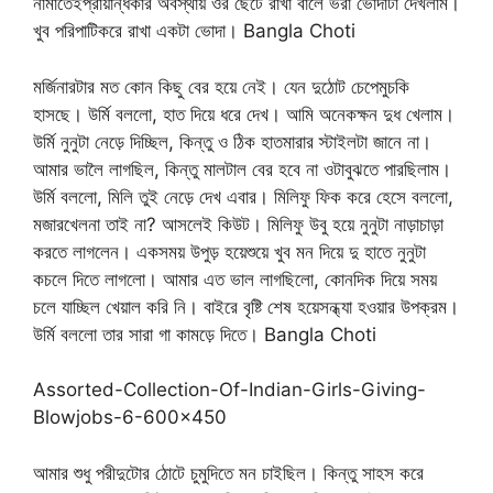
নামাতেইপ্রায়ান্ধকার অবস্থায় ওর ছেটে রাখা বালে ভরা ভোদাটা দেখলাম।
খুব পরিপাটিকরে রাখা একটা ভোদা। Bangla Choti
মর্জিনারটার মত কোন কিছু বের হয়ে নেই। যেন দুঠোট চেপেমুচকি
হাসছে। উর্মি বললো, হাত দিয়ে ধরে দেখ। আমি অনেকক্ষন দুধ খেলাম।
উর্মি নুনুটা নেড়ে দিচ্ছিল, কিন্তু ও ঠিক হাতমারার স্টাইলটা জানে না।
আমার ভালৈ লাগছিল, কিন্তু মালটাল বের হবে না ওটাবুঝতে পারছিলাম।
উর্মি বললো, মিলি তুই নেড়ে দেখ এবার। মিলিফু ফিক করে হেসে বললো,
মজারখেলনা তাই না? আসলেই কিউট। মিলিফু উবু হয়ে নুনুটা নাড়াচাড়া
করতে লাগলেন। একসময় উপুড় হয়েশুয়ে খুব মন দিয়ে দু হাতে নুনুটা
কচলে দিতে লাগলো। আমার এত ভাল লাগছিলো, কোনদিক দিয়ে সময়
চলে যাচ্ছিল খেয়াল করি নি। বাইরে বৃষ্টি শেষ হয়েসন্ধ্যা হওয়ার উপক্রম।
উর্মি বললো তার সারা গা কামড়ে দিতে। Bangla Choti
Assorted-Collection-Of-Indian-Girls-Giving-
Blowjobs-6-600×450
আমার শুধু পরীদুটোর ঠোটে চুমুদিতে মন চাইছিল। কিন্তু সাহস করে