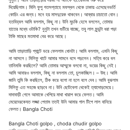
নুনুটা। আমি তাড়াহুড়োয় দরজা না আটকে হাতেরকাজ শুরু করে
দিয়েছিলাম। মিলি ফুপু গতসপ্তাহে মফস্বল থেকে ঢাকায় এসেছেনভর্তি
কোচিং এর জন্য। মনে হয় মাসদুয়েক থাকবেন। আব্বার চাচাতো বোন।
হতবিহ্বল আমি বললাম, কিছু না। উনি মুচকি হেসে বললেন, তোমার
হাতের মধ্যে ওটাকি? নুনুটা তখন গুটিয়ে যাচ্ছে, তবু লাল মুন্ডুটা ধরা পড়া
টাকি মাছের মতমাথা বের করে আছে।
আমি তাড়াতাড়ি প্যান্টে ভরে ফেললাম ধোনটা। আমি বললাম, এমনি কিছু
না আসলে। মিলিফু খাটে আমার সামনে বসে পড়লেন। সত্যি করে বল
তানিমকি করছিলে? আমি তোমার আম্মুকে বলবো না, ভয়ের কিছু নেই।
আমি আবারও বললাম, কিছু না বললাম তো, চুলকাচ্ছিল। – উহু। আমি
জানি তুমি কি করছিলে, ঠিক করে বলো না হলে বলে দেব। আমি বুঝলাম
মিলিফু এত সহজে ছাড়বে না। উনি ছোটবেলা থেকেই ত্যাদোড়মেয়ে।
দাদাবাড়ী গেলে আমাকে খেপিয়ে মাথা খারাপ করে ফেলত। আমি
মেয়েদেরকেযত লজ্জা পেতাম ততই উনি আমার গাল টিপে লাল বানিয়ে
ফেলত। Bangla Choti
Bangla Choti golpo , choda chudir golpo