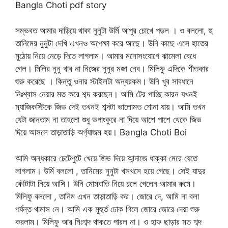
Bangla Choti pdf story
সম্ভবত আমার দাড়িয়ে থাকা নুনুটা উর্মি আপুর চোখে পড়ল । ও বললো, হু
তানিমের নুনুটা দেখি এখনও অপেক্ষা করে আছে। উনি কাছে এসে হাতের
মুঠোয় নিয়ে নেড়ে দিতে লাগলাম। আমার মনোসংযোগে ঝামেলা বেধে
গেল। মিলির নুনু খাব না নিজের নুনুর মজা নেব। মিলিফু এদিকে শীতকার
শুরু করেছে । কিন্তু ওনার স্টাইলটা অন্যরকম। উনি খুব সাবধানে
নিঃশ্বাস নেয়ার মত করে শব্দ করছেন। আমি টের পাচ্ছি কারন যখনই
ম্যাজিকস্টিকে জিভ দেই তখনই শব্দটা ভালোমত শোনা যায়। আমি তখন
যেটা জানতাম না তাহলো শুধু ভগাংকুরে না দিয়ে আশে পাশে থেকে জিভ
দিয়ে আসলে তাড়াতাড়ি অর্গ্যাজম হয়। Bangla Choti Boi
আমি অন্ধকারে চেটেপুটে খেয়ে জিভ দিয়ে আন্দাজে ধাক্কা মেরে যেতে
লাগলাম। উর্মি বললো , তানিমের নুনুটা খসখসে হয়ে গেছে। সেই যাদুর
কৌটাটা নিয়ে আসি। উনি মোমবাতি নিয়ে চলে গেলেন আমার রুমে।
মিলিফু বললো , তানিম এখন তাড়াতাড়ি কর। জোরে দে, আমি না বলা
পর্যন্ত থামাস নে। আমি এক মুহুর্ত ঢোক গিলে জোরে জোরে দেয়া শুরু
করলাম। মিলিফু আর নিঃশব্দ থাকতে পারল না। ও হাফ ছাড়ার মত শব্দ