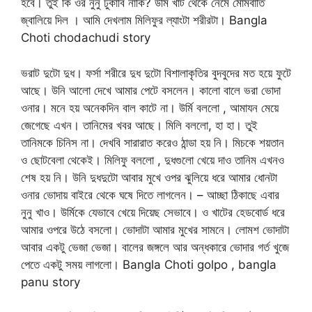
হবে। তুই কি ওর নুনু ঢুকাবি নাকি? উর্মি খাট থেকে নেমে মোমবাতি
জ্বালিয়ে দিল । আমি দেখলাম মিলিফুর ল্যাংটা শরীরটা। Bangla
Choti chodachudi story
ভরাট দুটো দুধ। ফর্সা শরীরে দুধ দুটো বিশালাকৃতির বুদবুদের মত হয়ে ফুটে
আছে। উনি আলো দেখে আমার পেটে বসলেন। কালো বালে ভরা ভোদা
ওনার। মনে হয় অনেকদিন বাল কাটে না। উর্মি বললো , আমাযন মেয়ে
জেগেছে এখন। তানিমের খবর আছে। মিলি বললো, হা হা। তুই
তানিমকে চিনিস না। দেখবি সারারাত করেও ঠান্ডা হয় নি। মিচকে শয়তান
ও ছোটবেলা থেকেই। মিলিফু বললো , দুধগুলো খেয়ে দাও তানিম এখনও
শেষ হয় নি। উনি দুধদুটো আবার মুখে ওপর ঝুলিয়ে ধরে আমার ধোনটা
ওনার ভোদায় বাইরে থেকে ঘষে দিতে লাগলেন। – আচ্ছা ঠিকাছে এবার
নুনু খাও। উর্মিকে যেভাবে খেয়ে দিয়েছ সেভাবে। ও খাটের হেডবোর্ড ধরে
আমার ওপরে উঠে বসলো। ভোদাটা আমার মুখের সামনে। লোমশ ভোদাটা
আবার একটু ভেজা ভেজা। বালের জঙ্গলে আর অন্ধকারে ভোদার গর্ত খুজে
পেতে একটু সময় লাগলো। Bangla Choti golpo , bangla
panu story