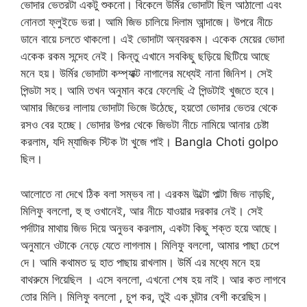
ভোদার ভেতরটা একটু শুকনো। বিকেলে উর্মির ভোদাটা ছিল আঠালো এবং
নোনতা ফ্লুইডে ভরা। আমি জিভ চালিয়ে দিলাম আন্দাজে। উপরে নীচে
ডানে বায়ে চলতে থাকলো। এই ভোদাটা অন্যরকম। একেক মেয়ের ভোদা
একেক রকম সন্দেহ নেই। কিন্তু এখানে সবকিছু ছড়িয়ে ছিটিয়ে আছে
মনে হয়। উর্মির ভোদাটা কম্প্যাক্ট নাগালের মধ্যেই নানা জিনিশ। সেই
পিন্ডটা সহ। আমি তখন অনুমান করে ফেলেছি ঐ পিন্ডটাই খুজতে হবে।
আমার জিভের লালায় ভোদাটা ভিজে উঠেছে, হয়তো ভোদার ভেতর থেকে
রসও বের হচ্ছে। ভোদার উপর থেকে জিভটা নীচে নামিয়ে আনার চেষ্টা
করলাম, যদি ম্যাজিক স্টিক টা খুজে পাই। Bangla Choti golpo
ছিল।
আলোতে না দেখে ঠিক বলা সম্ভব না। এরকম উল্টো পাল্টা জিভ নাড়ছি,
মিলিফু বললো, হু হু ওখানেই, আর নীচে যাওয়ার দরকার নেই। সেই
পর্দাটার মাথায় জিভ দিয়ে অনুভব করলাম, একটা কিছু শক্ত হয়ে আছে।
অনুমানে ওটাকে নেড়ে যেতে লাগলাম। মিলিফু বললো, আমার পাছা চেপে
দে। আমি কথামত দু হাত পাছায় রাখলাম। উর্মি এর মধ্যে মনে হয়
বাথরুমে গিয়েছিল । এসে বললো, এখনো শেষ হয় নাই। আর কত লাগবে
তোর মিলি। মিলিফু বললো , চুপ কর, তুই এক ঘন্টার বেশী করেছিস।