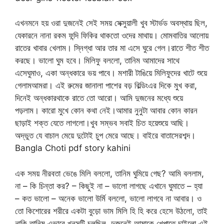
এখনমনে হয় ওরা দুজনেই সেই সময় সেক্সুয়ালী খুব স্টার্ভড অবস্থায় ছিল,
যেকারনে নানা রকম ফন্দি ফিকির থাকতো ওদের মাথায়। মোমবাতির আলোয়
রাতের খাবার খেলাম। স্নিগ্ধা আর তার মা এসে ঘুরে গেল।রাতে শীত শীত
করছে। ভালো ঘুম হবে। মিলিফু বললো, তানিম আমাদের সাথে
এসেঘুমাও, একা অন্ধকারে ভয় পাবে। মশারী টাঙিয়ে মিলিফুদের খাটে শুয়ে
গেলামআমরা। এই রুমের জানালা পাশের বড় বিল্ডিংএর দিকে মুখ করা,
দিনেই অন্ধকারথাকে রাতে তো আরো। আমি দুজনের মধ্যে শুয়ে
পড়লাম। কারো মুখে কোন কথা নেই।আমার নুনুটা আবার কোন কারন
ছাড়াই শক্ত যেতে লাগলো।খুব সম্ভব সবাই চিত হয়েশুয়ে আছি।
অদ্ভুত যে বাচাল মেয়ে দুটোই চুপ মেরে আছে। বাইরে বাতাসেরশব্দ।
Bangla Choti pdf story kahini
এক সময় নীরবতা ভেঙে মিলি বললো, তানিম ঘুমিয়ে গেছ? আমি বললাম,
না – কি চিন্তা কর? – কিছুই না – ভালো লাগছে এখানে ঘুমাতে – হ্যা
– কত ভালো – অনেক ভালো উর্মি বললো, ভালো লাগবে না আবার। ও
তো কিশোরের শরীরে একটা বুড়ো ভাম মিলি হি হি করে হেসে উঠলো, তাই
নাকি তানিম এভাবে খুনসুটি চলছিল, দুজনেই আমাকে খেপাতে চাইলো এই