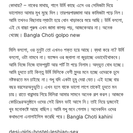
কোথায়? – নাকের মাথায়, গালে উর্মি কাছে এসে ওর সেমিজটা দিয়ে
ভালোমত আমার মুখ মুছে দিল। তারপরপায়জামা আর কামিজটা পড়ে নিল।
আমি তখনও বিছানায় ল্যাংটা হয়ে ধোন খাড়াকরে শুয়ে আছি। উর্মি বললো,
এই যে বাচ্চা পুরুষ এখন জামা কাপড় পড়, আজকেআর না। অনেক
খেয়েছ। Bangla Choti golpo new
মিলি বললো, ওর নুনুটা তো এখনও শক্ত হয়ে আছে। ব্যথা করে না? উর্মি
বললো, ওটা নামবে না। যতক্ষন ওর জ্বালা না জুড়াচ্ছে ওভাবেইথাকবে।
আমি নিজে নিজে হাফপ্যান্ট আর শার্ট টা পড়ে নিলাম। অদ্ভুত বোধ হচ্ছে।
আমি চুদতে চাই কিন্তু উর্মি মিলিকে বেশী সুন্দর মনে হচ্ছে ওদেরকে চুদে
নষ্টকরতে মন চাইছে না। শুধু যদি একটা চুমু দেয়া যেত। এই হচ্ছে বার
বছর বয়সেরঅনুভুতি। এখন হলে যাকে ভালো লাগে তাকেই চুদতে মন
চায়। রাতে বারান্দায় গিয়ে মিলিরা আমার সামনে অনেক গল্প করল। আজকে
কোচিঙেরঅনুষ্ঠানে ওদের সেই রিমন ভাই আসে নি। তাই নিয়ে দুজনেই
খুব মনোকষ্টে আছে বাছিল। আমি শুধু শুনে গেলাম। অনেকদিন ওদের
কথাগুলো এনালাইসিস করেছি পরে। Bangla Choti kahini
desi-girls-hostel-lesbian-sex