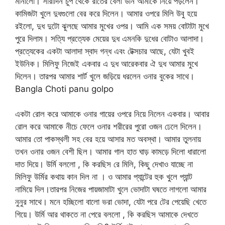
মানালো। সারাদিন চুপ থেকে রাতের বেলা উনি আমাকে নিয়ে পড়লেন।
কামিজটা খুলে দুধগুলো বের করে দিলেন। আমার ওপরে মিলি উবু হয়ে
রইলো, দুধ দুটো ঝুলছে আমার মুখের ওপর। আমি এক সময় বোটাটা মুখে
পুরে দিলাম। সত্যি প্রত্যেক মেয়ের দুধ এমনকি দুধের বোটাও আলাদা।
প্রত্যেকের একটা আলাদা স্বাদ গন্ধ এবং টেক্সচার আছে, যেটা খুবই
ইউনিক। মিলিফু নিজেই একবার এ দুধ আরেকবার ঐ দুধ আমার মুখে
দিলেন। তারপর আমার শার্ট খুলে জড়িয়ে ধরলেন ওনার বুকের সাথে।
Bangla Choti panu golpo
একটা রোল করে আমাকে ওনার গায়ের ওপরে নিয়ে নিলেন একবার। আবার
রোল করে আমাকে নীচে ফেলে ওনার শরীরের পুরো ওজন ঢেলে দিলেন।
আমার তো পাকস্থলী সহ বের হয়ে আসার মত অবস্থা। আমার তুলনায়
তখন ওনার ওজন বেশী ছিল। আমার গাল হাত ঘাড় কামড়ে দিলো ধারালো
দাত দিয়ে। উর্মি বললো , কি করছিস রে মিলি, কিছু দেখাও যাচ্ছে না
মিলিফু উর্মির কথায় কান দিল না । ও আমার প্যান্টের হুক খুলে প্যান্ট
নামিয়ে দিল।তারপর নিজের পায়জামাটা খুলে ভোদাটা ঘষতে লাগলো আমার
নুনুর সাথে। মনে হচ্ছিলো বালো ভরা ভোদা, যেটা পরে টের পেয়েছি খেতে
গিয়ে। উর্মি আর থাকতে না পেরে বললো , কি করছিস আমাকে দেখতে