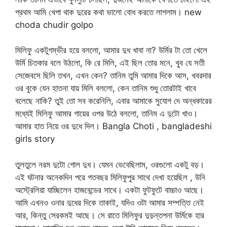
প্রথম আমি খেপা থাক দুরের কথা ভালো বোধ করতে লাগলাম। new
choda chudir golpo
মিলিফু একটুগম্ভীর হয়ে বললো, আমার দুধ খাবা না? উর্মির টা তো খেলে
উর্মি চিতকার বলে উঠলো, কি রে মিলি, এই ছিল তোর মনে, খুব যে সতী
সেজেবসে ছিলি তখন, এখন কেন? তানিম তুমি আমার দিকে আস, খবরদার
ওর বুকে যেন হাতনা যায় মিলি বললো, কেন তানিম শুধু তোরটাই খাবে
বলেছে নাকি? তুই তো সব করেনিলি, এবার আমাকে সুযোগ দে অন্ধকারের
মধ্যেই মিলিফু আমার গায়ের ওপর উঠে বললো, তানিম এ দুটো খাও।
আমার হাত নিয়ে ওর দুধে দিল। Bangla Choti , bangladeshi
girls story
তুলতুলে নরম দুটো গোল দুধ। যেমন ভেবেছিলাম, ওরগুলো একটু বড়।
এই ঘটনার অনেকদিন পরে গতবছর মিলিফুপুর সাথে দেখা হয়েছিল , উনি
অস্ট্রেলিয়া যাচ্ছিলেন হাজবেন্ডের সাথে। একটা ফুটফুটে বাচ্চাও আছে।
আমি এখনও ওনার দুধের দিকে তাকাই, যদিও ওটা আমার সম্পত্তি নেই
আর, কিন্তু সেরকমই আছে। সে রাতে মিলিফুর দুড়ন্তপনা উর্মিকে হার