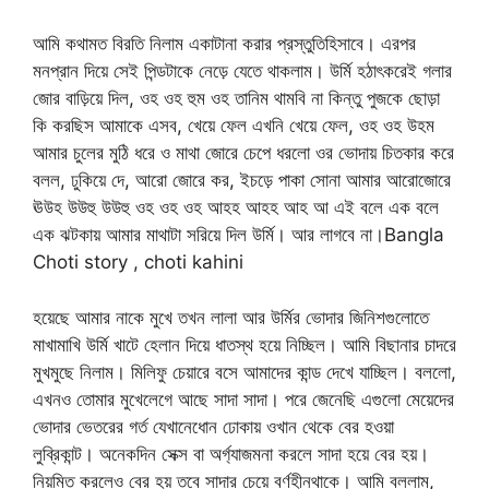
আমি কথামত বিরতি নিলাম একাটানা করার প্রস্তুতিহিসাবে। এরপর
মনপ্রান দিয়ে সেই পিন্ডটাকে নেড়ে যেতে থাকলাম। উর্মি হঠাৎকরেই গলার
জোর বাড়িয়ে দিল, ওহ ওহ হুম ওহ তানিম থামবি না কিন্তু পুজকে ছোড়া
কি করছিস আমাকে এসব, খেয়ে ফেল এখনি খেয়ে ফেল, ওহ ওহ উহম
আমার চুলের মুঠি ধরে ও মাথা জোরে চেপে ধরলো ওর ভোদায় চিতকার করে
বলল, ঢুকিয়ে দে, আরো জোরে কর, ইচড়ে পাকা সোনা আমার আরোজোরে
ঊউহ উউহু উউহু ওহ ওহ ওহ আহহ আহহ আহ আ এই বলে এক বলে
এক ঝটকায় আমার মাথাটা সরিয়ে দিল উর্মি। আর লাগবে না।Bangla
Choti story , choti kahini
হয়েছে আমার নাকে মুখে তখন লালা আর উর্মির ভোদার জিনিশগুলোতে
মাখামাখি উর্মি খাটে হেলান দিয়ে ধাতস্থ হয়ে নিচ্ছিল। আমি বিছানার চাদরে
মুখমুছে নিলাম। মিলিফু চেয়ারে বসে আমাদের কান্ড দেখে যাচ্ছিল। বললো,
এখনও তোমার মুখেলেগে আছে সাদা সাদা। পরে জেনেছি এগুলো মেয়েদের
ভোদার ভেতরের গর্ত যেখানেধোন ঢোকায় ওখান থেকে বের হওয়া
লুব্রিকান্ট। অনেকদিন সেক্স বা অর্গ্যাজমনা করলে সাদা হয়ে বের হয়।
নিয়মিত করলেও বের হয় তবে সাদার চেয়ে বর্ণহীনথাকে। আমি বললাম,