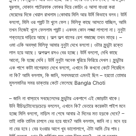
ঘুরলাম, দোকান পাটেরফাক ফোকর দিয়ে কোচিং এ আসা যাওয়া করা
মেয়েদের দিকে খেয়াল রাখলাম।কোথায় মিলি আর উর্মি কিভাবে বলব। উর্মি
বললো, মিলি ওর প্যান্ট টা খুলে ফেল। মিলিফু কাছে আসতে যাচ্ছিল, আমি
তখন নিজেই খুলে ফেললাম প্যান্ট। একদম কোন লজ্জা লাগলো না। নুনুটা
শক্তহয়ে দাড়িয়ে আছে। অল্প অল্প বালের রেশ গজাচ্ছে তখন মাত্র। –
ওমা একি অবস্থা মিলিফু আমার নুনুটা দেখে বললো। ওটার মুন্ডুটা রক্তে
লাল হয়ে আছে। অল্পঅল্প রসও বের হচ্ছে। উর্মি বললো, দেখি কাছে
আনো, কি হচ্ছে দেখি। উর্মি নুনুটা অনেক ঘুরিয়ে ফিরিয়ে দেখল। মুন্ডুটার
এক পাশে কাটা দাগেরমত দেখে বললো, এখানে কি কখনো কেটে গিয়েছিল
না কি? আমি বললাম, কি জানি, সবসময়তো এমনই ছিল – হয়তো তোমার
মুসলমানির সময় ডাক্তার কেটে ফেলেছে Bangla Choti
– জানি না বাস্তবে সবছেলেদের মুন্ডুটার একপাশে এই জোড়াটা থাকে।
উনি বীচিদুটোনেড়েচেড়ে বললেন, এখানে কি? ভেতরে কয়েকটা পাইপ মনে
হচ্ছে মিলি বললো, নাড়িস না শেষে আবার ঐ দিনের মত হড়কে দেবে? –
তাই নাকি তানিম চাপলে বের হয়ে যাবে? আমি বললাম, জানি না। মনে হয়
না বের হবে। বের হওয়ার আগে খুব ভালোলাগে, ঐটা আমি টের পাব।