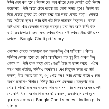
উর্মির চেয়ে কম হবে। জিভটা বের করে বাইরে থেকে ভোদাটা চেটে নিলাম
কয়েকবার। উর্মি আরো ঠেসে ধরলো তার ভোদা আমার মুখে। জিভটা গর্ত
দিয়ে ভেতরে ঢুকতে টের পেলাম জ্বর হয়ে আছে ভোদার মধ্যে। নোনতা
আর আঠালো স্বাদ। আমি উল্টা পাল্টা জিভ নাড়ালাম কিছুক্ষন। নোনতা
আঠাগুলো খেয়ে ফেললাম আস্তে আস্তে। হাত দিয়ে আমি উর্মির উরু
দুটো ধরে ছিলাম। জিভ নেড়ে কখনও উপরে খাই কখনও নীচে খাই এমন
চলছিল। Bangla Choti pdf story
ভোদাটার ভেতরে দলামোচরা করা অনেককিছু টের পাচ্ছিলাম। কিন্তু
মর্জিনার ভোদার মধ্যে যে একটা আলজিভের মত নুনু ছিল ওরকম কিছু
পেলাম না। উর্মি তখন মাত্র সেই গোঙানী টাইপের শব্দটা করছে। এটার
সাথে আমি পরিচিত, মর্জিনাও করেছিল। বেশ কিছুক্ষন চলার পর উর্মি
বললো, নীচে করতে হবে না, শুধু ওপরে কর। আমি ভোদার গর্তের ওপরের
অংশে মনোযোগ দিলাম। মিলিফু উঠে গেল একসময়। অন্ধকার হয়ে
গেছে। কারেন্ট মনে হয় আজকে আর আসবেনা। মিলি ফিরে আসল একটা
মোমবাতি নিয়ে। আবার গিয়ে চেয়ারটায় বসলো, এবারবিছানায় পা তুলে,
বুকে হাত ভাজ করে। Bangla Choti stories , indian girls
story