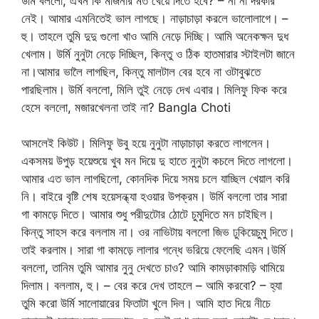
উর্মি বললো, এখন কি মর্জিনার মত খেয়ে দিতে হবে? – না না দরকার
নেই। আমার এমনিতেই ভাল লাগছে। নাড়াচাড়া করলে ভালোলাগে। –
হু। তাহলে তুমি দুদু গুলো খাও আমি নেড়ে দিচ্ছি। আমি অনেকক্ষন দুধ
খেলাম। উর্মি নুনুটা নেড়ে দিচ্ছিল, কিন্তু ও ঠিক হাতমারার স্টাইলটা জানে
না।আমার ভালৈ লাগছিল, কিন্তু মালটাল বের হবে না ওটাবুঝতে
পারছিলাম। উর্মি বললো, মিলি তুই নেড়ে দেখ এবার। মিলিফু ফিক করে
হেসে বললো, মজারখেলনা তাই না? Bangla Choti
আসলেই কিউট। মিলিফু উবু হয়ে নুনুটা নাড়াচাড়া করতে লাগলেন।
একসময় উপুড় হয়েশুয়ে খুব মন দিয়ে দু হাতে নুনুটা কচলে দিতে লাগলো।
আমার এত ভাল লাগছিলো, কোনদিক দিয়ে সময় চলে যাচ্ছিল খেয়াল করি
নি। বাইরে বৃষ্টি শেষ হয়েসন্ধ্যা হওয়ার উপক্রম। উর্মি বললো তার সারা
গা কামড়ে দিতে। আমার শুধু পরীদুটোর ঠোটে চুমুদিতে মন চাইছিল।
কিন্তু সাহস করে বললাম না। ওর নাভিটায় বললো জিভ ঢুকিয়েচুমু দিতে।
তাই করলাম। সারা গা কামড়ে লালার গন্ধে ভরিয়ে ফেলেছি এমন।উর্মি
বললো, তানিম তুমি আমার নুনু দেখতে চাও? আমি কামড়াকামড়ি থামিয়ে
দিলাম। বললাম, হু। – বের করে দেখ তাহলে – আমি করবো? – হ্যা
তুমি করো উর্মি সালোয়ারের ফিতাটা খুলে দিল। আমি হাত দিয়ে নীচে