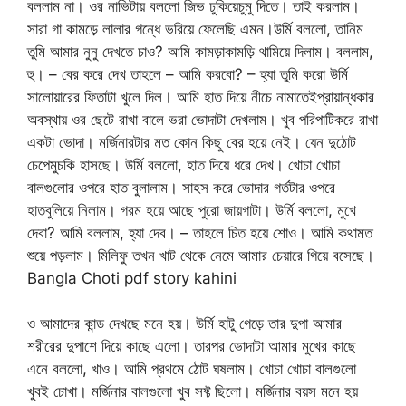
বললাম না। ওর নাভিটায় বললো জিভ ঢুকিয়েচুমু দিতে। তাই করলাম।
সারা গা কামড়ে লালার গন্ধে ভরিয়ে ফেলেছি এমন।উর্মি বললো, তানিম
তুমি আমার নুনু দেখতে চাও? আমি কামড়াকামড়ি থামিয়ে দিলাম। বললাম,
হু। – বের করে দেখ তাহলে – আমি করবো? – হ্যা তুমি করো উর্মি
সালোয়ারের ফিতাটা খুলে দিল। আমি হাত দিয়ে নীচে নামাতেইপ্রায়ান্ধকার
অবস্থায় ওর ছেটে রাখা বালে ভরা ভোদাটা দেখলাম। খুব পরিপাটিকরে রাখা
একটা ভোদা। মর্জিনারটার মত কোন কিছু বের হয়ে নেই। যেন দুঠোট
চেপেমুচকি হাসছে। উর্মি বললো, হাত দিয়ে ধরে দেখ। খোচা খোচা
বালগুলোর ওপরে হাত বুলালাম। সাহস করে ভোদার গর্তটার ওপরে
হাতবুলিয়ে নিলাম। গরম হয়ে আছে পুরো জায়গাটা। উর্মি বললো, মুখে
দেবা? আমি বললাম, হ্যা দেব। – তাহলে চিত হয়ে শোও। আমি কথামত
শুয়ে পড়লাম। মিলিফু তখন খাট থেকে নেমে আমার চেয়ারে গিয়ে বসেছে।
Bangla Choti pdf story kahini
ও আমাদের কান্ড দেখছে মনে হয়। উর্মি হাটু গেড়ে তার দুপা আমার
শরীরের দুপাশে দিয়ে কাছে এলো। তারপর ভোদাটা আমার মুখের কাছে
এনে বললো, খাও। আমি প্রথমে ঠোট ঘষলাম। খোচা খোচা বালগুলো
খুবই চোখা। মর্জিনার বালগুলো খুব সফ্ট ছিলো। মর্জিনার বয়স মনে হয়