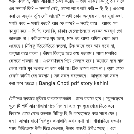
আমি বললাম, আমি আরবীতে ফেল করেছি – তাই নাকি? কিন্তু তার সাথে
এর সম্পর্ক কি? – সম্পর্ক নেই, ভালো লাগে তাই করি – ছি ছি। এগুলো
করা যে অন্যায় তুমি সেট জানো? – এটা কোন অন্যায় না, সব ভুয়া কথা,
সবাই করে – সবাই করে? আর কে করে? – সবাই করে। আমার সব
বন্ধুরা করে – ছি ছি বলো কি, ঢাকার ছেলেপেলেদের এরকম অবস্থা তো
জানতাম না। কলিংবেলের শব্দ হলো, মনে হয় আম্মা অফিস থেকে চলে
এসেছে। মিলিফু উঠতেউঠতে বললো, ঠিক আছে তবে আর করো না,
অন্যরা করে করুক। ভীষন বিরক্ত হয়ে শুয়ে পড়লাম। শালা মালটাও
ফেলতে পারলাম না। এখনবাথরুমে গিয়ে ফেলতে হবে। কমোডে বসে মাল
ফেলা আমি খুব দরকার না হলে করি না।ঠিক ভালো লাগে না। ব্যাগ থেকে
রেজাল্ট কার্ডটা বের করলাম। সই নকল করতেহবে। আব্বার সই নকল
করা যাবে হয়তো। Bangla Choti pdf story kahini
টেবিলের ড্রয়ারে ঢুকিয়ে রাখলামকাগজটা। রাতে করতে হবে। স্কুলড্রেস
খুলে টি শার্ট আর পাজামা পড়ে নিলাম।হাত মুখ ধুয়ে খেয়ে নিতে হবে।
কিচেনে যেতে যেতে শুনলাম মিলিফু হি হি করেহাসছে কার সাথে যেন।
হুম। আম্মার সাথে মিলিফুর হাসাহাসি করার কথা না। খাবারনিয়ে যাওয়ার
সময় লিভিংরুমে উকি দিয়ে দেখলাম, উনার বান্ধবী উর্মীএসেছে। ওরা