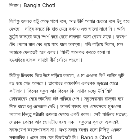
দিলাম। Bangla Choti
মিলিফু তখনও হাটু গেড়ে পাশে বসে, আর উর্মি আমার চেয়ারে বসে উবু হয়ে
দেখছে। সত্যি বলতে কি হাত মেরে কখনও এত ভালো লাগে নি। আমি
মুন্ডুটা আলতো করে স্পর্শ করে যেতে লাগলাম আনা নেয়ার মাঝে। ক্রমশ
টের পেলাম মাল বের হয়ে যাবে যাবে অবস্থা। গতি বাড়িয়ে দিলাম, মাল
আমাকে ফেলতেই হবে এবার। মিনিট খানেকও করতে হলো না।
হড়হড়িয়ে হালকা সাদাটে বীর্য বেরিয়ে পড়লো।
মিলিফু চিতকার দিয়ে উঠে দাড়িয়ে বললো, ও মা এগুলো কি? তানিম তুমি
বড় হয়ে গেছ আসলে। তারপরের কয়েকদিন একরকম জ্বরের ঘোরে
কাটালাম। কিসের স্কুল আর কিসের কি।মাথার মধ্যে উর্মি মিলি
ফোরকানের মেয়ে তাহমিনা জট পাকিয়ে গেল। স্কুলেবাসায় রাস্তায় ঘরে
দিনে রাতে শুধু ওদেরকে দেখি। আশ্চর্য ব্যপার হল ওদেরসবার মুখগুলো
আলাদা কিন্তু শরীরটা কল্পনায় দেখতে একই রকম। সেই মর্জিনার মতদুধ,
সেরকম কোমর আর ভোদাটাও হবহু এক। স্কুলের ক্লাসে একদমই
মনসংযোগ করতেপারলাম না। অথচ মজার ব্যপার হলো মিলিফু একদম
স্বাভাবিক। এমন ভাব যেন কিছুইঘটে নি। Bangla Choti