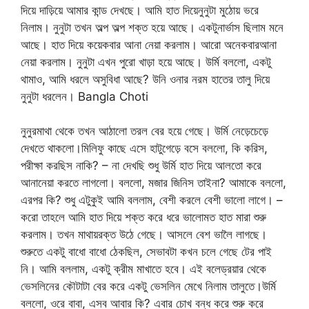
দিয়ে দাড়িয়ে আমার কান্ড দেখছে। আমি হাত দিয়েনুনুটা মুঠোয় ভরে
নিলাম। নুনুটা তখন অল্প অল্প শক্ত হয়ে আছে। একটুনার্ভাস ছিলাম মনে
আছে। হাত দিয়ে কয়েকবার আনা নেয়া করলাম। আরো অনেকবারআনা
নেয়া করলাম। নুনুটা এখন পুরো খাড়া হয়ে আছে। উর্মি বললো, একটু
থামাও, আমি ধরলে অসুবিধা আছে? উনি ওনার নরম হাতের তালু দিয়ে
নুনুটা ধরলেন। Bangla Choti
নুনুরমাথা থেকে তখন আঠালো তরল বের হয়ে গেছে। উর্মি নেড়েচেড়ে
দেখতে থাকলো।মিলিফু কাছে এসে হাটুগেড়ে বসে বললো, কি করিস,
পরীক্ষা করছিস নাকি? – না দেখছি শুধু উর্মি হাত দিয়ে আলতো করে
আনানেয়া করতে লাগলো। বললো, মজার জিনিস তাইনা? আমাকে বললো,
এরপর কি? শুধু এটুকুই আমি বললাম, বেশী করলে বেশী ভালো লাগে। –
করো তাহলে আমি হাত দিয়ে শক্ত করে ধরে ভালোমত হাত মারা শুরু
করলাম। তখন মাথায়রক্ত উঠে গেছে। আসলে বেশ ভালৈ লাগছে।
শুরুতে একটু বাধো বাধো ঠেকছিল, সেভাবটা কখন চলে গেছে টের পাই
নি। আমি বললাম, একটু ক্রীম মাখাতে হবে। এই বলেড্রয়ার থেকে
ভেসলিনের কৌটাটা বের করে একটু ভেসলিন মেখে নিলাম তালুতে।উর্মি
বললো, ওরে বাবা, এসব আবার কি? এবার চোখ বন্ধ করে শুরু করে