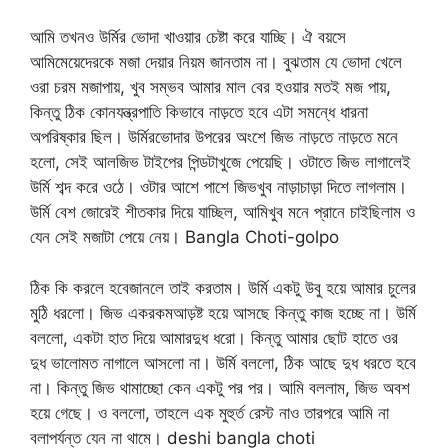
আমি তখনও উর্মির ভোদা খাওয়ার চেষ্টা করে যাচ্ছি। ঐ বয়সে
আমিমেয়েদেরকে মজা দেয়ার নিয়ম জানতাম না। বুঝতাম যে ভোদা খেলে
ওরা চরম মজাপায়, খুব সম্ভব আমার মাল বের হওয়ার মতই মজ পায়,
কিন্তু ঠিক কোনযন্ত্রপাতি কিভাবে নাড়তে হবে এটা সমন্ধে ধারনা
অপরিষ্কার ছিল। উর্মিরভোদার উপরের অংশে জিভ নাড়তে নাড়তে মনে
হলো, সেই আলজিভ টাইপের পিন্ডটাখুজে পেয়েছি। ওটাতে জিভ লাগালেই
উর্মি শব্দ করে ওঠে। ওটার আশে পাশে জিভখুব নাড়াচাড়া দিতে লাগলাম।
উর্মি বেশ জোরেই শীতকার দিয়ে যাচ্ছিল, আমিখুব মনে প্রানে চাইছিলাম ও
যেন সেই মজাটা পেয়ে নেয়। Bangla Choti-golpo
ঠিক কি করলে হবেজানলে তাই করতাম। উর্মি একটু উবু হয়ে আমার চুলের
মুঠি ধরলো। জিভ একরকমআড়ষ্ট হয়ে আসছে কিন্তু কাজ হচ্ছে না। উর্মি
বললো, একটা হাত দিয়ে আমারদুধ ধরো। কিন্তু আমার ছোট হাতে ওর
দুধ ভালোমত নাগালে আসলো না। উর্মি বললো, ঠিক আছে দুধ ধরতে হবে
না। কিন্তু জিভ থামাচ্ছো কেন একটু পর পর। আমি বললাম, জিভ অবশ
হয়ে গেছে। ও বললো, তাহলে এক মুহুর্ত রেস্ট নাও তারপরে আমি না
বলাপর্যন্ত যেন না থামে। deshi bangla choti