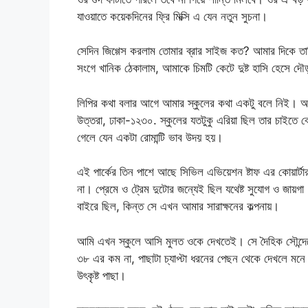
যাওয়াতে কয়েকদিনের ফ্রি মিক্সি এ যেন নতুন সুচনা।
সেদিন জিগ্গেস করলাম তোমার ব্রার সাইজ কত? আমার দিকে তাক
সংগে খানিক ঠেকালাম, আমাকে চিমটি কেটে দুষ্ট হাসি হেসে দ
লিপির কথা বলার আগে আমার স্কুলের কথা একটু বলে নিই। আমা
উত্তরা, ঢাকা-১২৩০. স্কুলের যতটুকু এরিয়া ছিল তার চাইতে বেশ
গেলে যেন একটা রোমান্টি ভাব উদয় হয়।
এই পার্কের তিন পাশে আছে সিভিল এভিয়েশন ষ্টাফ এর কোয়ার্টার, স
না। প্রেমে ও ট্রেম দুটোর জন্যেই ছিল যথেষ্ট সুযোগ ও জায়গ
বাইরে ছিল, কিন্ত সে এখন আমার সারাক্ষনের কল্পনায়।
আমি এখন স্কুলে আসি মুলত ওকে দেখতেই। সে দৈহিক সৌন্দের
৩৮ এর কম না, পাছাটা চ্যাপ্টা ধরনের পেছন থেকে দেখলে মনে চা
উৎকৃষ্ট পাছা।