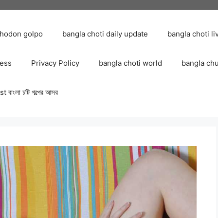
chodon golpo
bangla choti daily update
bangla choti li
ress
Privacy Policy
bangla choti world
bangla ch
 বাংলা চটি গল্পের আসর