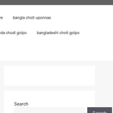
ve
bangla choti uponnas
uda chudi golpo
bangladeshi choti golpo
Search