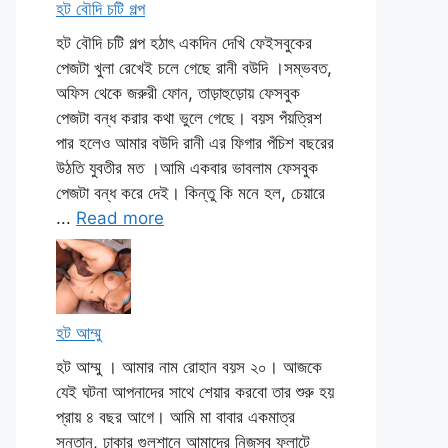
হট বৌদি চটি গল্প
হট বৌদি চটি গল্প হঠাৎ একদিন দেখি ফেইসবুকের
পেজটা খুলা রেখেই চলে গেছে রানী বউদি ।সম্ভবত,
অফিস থেকে জরুরী ফোন, তাড়াহুড়োয় ফেসবুক
পেজটা বন্ধ করার কথা ভুলে গেছে। বয়স পঁয়ত্রিশ
পার হলেও আমার বউদি রানী এর ফিগার পঁচিশ বছরের
উঠতি যুবতীর মত ।আমি একবার ভাবলাম ফেসবুক
পেজটা বন্ধ করে দেই। কিন্তু কি মনে হল, চেয়ারে
...
Read more
হট আম্মু
হট আম্মু । আমার নাম রোহান বয়স ২০। আজকে
যেই ঘটনা আপনাদের সাথে শেয়ার করবো তার শুরু হয়
প্রায় ৪ বছর আগে। আমি মা বাবার একমাত্র
সন্তান, ঢাকার গুলশানে আমাদের নিজস্ব ফ্লাটে