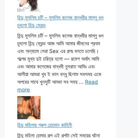
হিন্দু মুসলিম চটি – মুসলিম কলেজ বান্ধবীর মাল্লু গুদ
চুদলো হিন্দু ফ্রেন্ড
হিন্দু মুসলিম চটি – মুসলিম কলেজ বান্ধবীর মাল্লু গুদ
চুদলো হিন্দু ফ্রেন্ড আজ আমি আমার জীবনের প্রথম
এবং অন্যতম সেরা Sex এর গল্পঃ বলতে চলেছি।
গল্পের মুখ্য দুই চরিত্র হলো — রমেশ অর্থাৎ আমি
এবং আমার কলেজের বান্ধবী নুসরাত আমিঃ এবং
আলীয়া আমরা খুব ই ভাল বন্ধু ছিলাম সবসময় একে
অপরের সাথে খুনসুটি আড্ডা সব সময় ...
Read
more
হিন্দু মহিলার গ্রুপ চোদোন কাহিনী
হিন্দু মহিলা চোদার গল্প এই গল্পটা সেই সময়ের ঘটনা