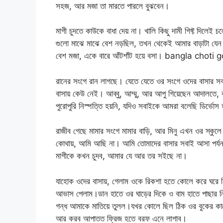
সহজ, আর মজা তা মারতে পারলে বুঝবেন।
মাগী চুদতে কাউকে বাধা দেয় না। খালি কিছু দামী গিফ্ট দিলে
গুলো মাঝে মাঝে বেশ নড়ছিল, তখন থেকেই আমার বাড়াটা যেন 
বেশ মজা, একে বারে আঁটশাঁট হয়ে বসা। bangla chot
রানের সংগে রান লাগছে। যেতে যেতে ওর সংগে ওদের বাসার সব
বাসায় কেউ নেই। আব্বু, আম্মু, আর আপু গিয়েছেন আদালতে, 
পুরোপুরি নিস্পত্তি হয়নি, যদিও সবাইকে আমরা বলেছি ডির্ভোস
রাজীব গেছে মামার সংগে মামার বাড়ি, আর মিনু এখন ওর স্কু
কোথায়, আমি আছি না। আমি তোমাদের বাসার সবাই আসা পর্য
মাগীকে কখন চুদব, আমার যে আর তর সইছে না।
যাহোক ওদের বাসায়, গেলাম ওকে রিকশা হতে কোলে করে ঘরে ন
আভাস পেলাম।ডান হাতে ওর ঘাড়ের দিকে ও বাম হাতে পাছার ন
গন্ধ আমাকে মাতিয়ে তুলল।যখর কোলে ছিল ঠিক ওর বুকের কা
আর করব আপাতত ফ্রিজ হতে বরফ এনে লাগাব।