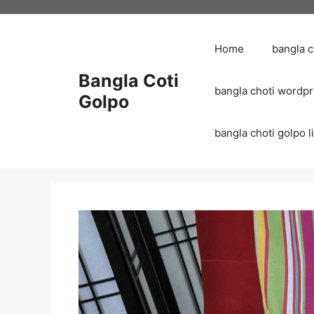
Skip
to
content
Home
bangla 
Bangla Coti
bangla choti wordp
Golpo
bangla choti golpo list