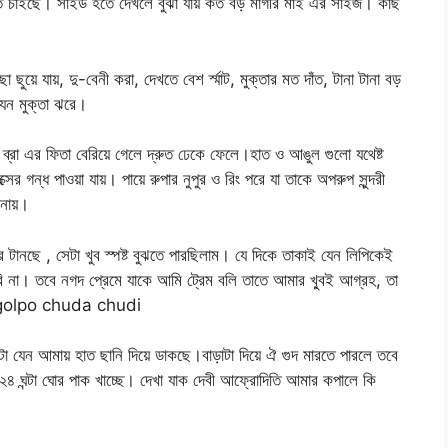
আসতে চাইছে। সাইড হতে দেখলে বুঝা যায় কত বড় মাগীর মাই এর সাইজ। কাছ
ছুয়ে যায়, দু-বেনী করা, দেখতে বেশ র্স্মাট, মুক্তার মত দাঁত, টানা টানা বড়
 যেন মুক্তা ঝরে।
েছে। ব্রা এর ফিতা বেরিয়ে গেলে দ্রুত ঢেকে ফেলে।হাত ও আঙুল গুলো যথেষ্ট
ের গন্ধ পাওয়া যায়। পায়ে রুপার নুপুর ও রিং পরে যা তাকে অপরুপ সুন্দরী
ানায়।
ে টানছে , সেটা খুব স্পষ্ট বুঝতে পারছিলাম। যে দিকে তাকাই যেন লিপিকেই
ি না। তবে নগদ প্রেমে যাকে আমি ট্রেম বলি তাতে আমার খু্বই আগ্রহ, তা
ti golpo chuda chudi
টা যেন আমায় হাত ছানি দিয়ে ডাকছে।বাড়াটা দিয়ে ঐ গুদ মারতে পারলে তবে
২৪ ঘন্টা ঘোর পাক খাচ্ছে। দেখা যাক দেবী আফ্রোদিতি আমার কপালে কি