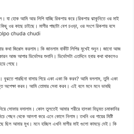
ই চলে। যা হোক আমি আর লিপি যাচ্ছি রিকশায় করে।রিকশার ঝাকুনিতে ওর মাই
কিছু ওর কাছে চাইছে। মাগীর পাছাটা বেশ চওড়া, ওর সংগে রিকশায় বসে
i golpo chuda chudi
ার কথা জিগ্গেস করলাম। কি জানলাম বাকীট লিপির মুখেই শুনুন। জানো আজ
কারন আজ আপার ডির্ভোসর শুনানি। ডির্ভোসটা এতদিনে হবার কথা থাকলেও
 হয়ে গেছে।
লে। বুঝতে পারছিনা বাসায় গিয়ে একা একা কি করব? আমি বললাম, তুমি একা
ন্ত অপেক্ষা করব। আমি তোমার সেবা করব। এই বলে মনে মনে ভাবছি
িয়ে সোফায় বসালাম। কোল তুলতেই আমার শরীরে হালকা বিদ্যুত চমাকানির
িচে পেছন থেকে আলগা করে এনে কোলে নিলাম। তখনি ওর গায়ের মিষ্টি
ছে ছিল আমার মুখ। মনে হচ্ছিল এখনি মাগীর মাই গুলো কামড়ে দেই। কি