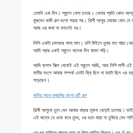
তেমনি এক দিন। স্কুলে খেলা চলছে। খেলার প্রতি কোন আগ্
বুজবেন বাকী গল্প গুলো পড়ার পর। শিল্পী আপুর মোজো বোন যে
আজ ওর কথা না বললেই নয়।
লিপি একটা চমৎকার খাসা মাল। ডগি ষ্টাইলে চুদার মত পাছা
আমি প্রায় একই স্কুলে অনেক দিন যাবত পড়ি।
আমি ক্লাস সিক্স থেকেই এই স্কুলে আছি, আর লিপি মাগী এই
মাগীর সংগে আমার সম্পর্ক এতটা ফ্রি ছিল না যতটা ছিল ওর ব
পড়েছেন।
মানির সাথে চুদাচুদির বাংলা চটি গল্প
শিল্পী আপুকে চুদে যেন আমার বাড়ার তৃষনা বেড়েই চলেছে। ভাই
এই জন্যে যে ওকে কবে চুদব, ওর গুদে বাড়া না ঢুকিয়ে যেন শান্ত
ওর গুদ ফাটাতে পারলে তবে না গিয়ে শান্তি মিলবে। ওর ঐ বড়