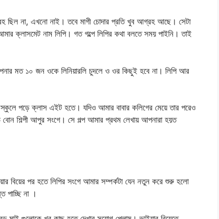
রহ ছিল না, এখনো নাই। তবে মাগী চোদার প্রতি খুব আগ্রহ আছে। সেটা
 আমার ক্লাসমেট নাম লিপি। গত গল্পে লিপির কথা বলতে সময় পাইনি। তাই
।আপনার মত ১০ জন ওকে লিনিয়ারলি চুদলে ও ওর কিছুই হবে না। লিপি আর
 স্কুলে পড়ে ক্লাস এইট হতে। যদিও আমার বাবার কলিগের মেয়ে তার পরেও
ড় বোন শিল্পী আপুর সংগে। সে গল্প আমার প্রথম লেখায় আপনারা হয়ত
য়ার বিয়ের পর হতে লিপির সংগে আমার সম্পর্কটা যেন নতুন করে শুরু হলো
ি পাচ্ছি না ।
 বড় মাই গুলোকে খুব কাছ হতে দেখার সুযোগ পেলাম। ভাইয়ার বিয়েতে