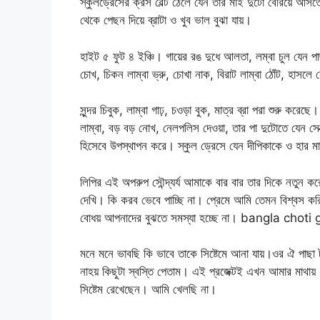
স্কুলড্রেসের ক্রস বেল্ট ঠেলে যেন তার মাই দুটো বেরিয়ে 
থেকে পেছন দিয়ে ব্রাটা ও খুব ভাল বুঝা যায়।
হাইট ৫ ফুট ৪ ইঞ্চি। গায়ের রঙ দুধে আলতা, লম্বা চুল যেন পাছা 
চোখ, চিকন লাম্বা ভ্রু, চোখা নাক, বিরাট লাম্বা ঠোঁট, হাসলে
সুন্দর চিবুক, লাম্বা গাঢ়, চওড়া বুক, মাত্র ব্রা পরা শুরু কর
লাম্বা, বড় বড় নোখ, নেলপলিস দেওয়া, তার পা দুটোতে যেন সেক্স
হিসেবে উপস্থাপন করে। স্কুল ড্রেসে যেন দীপিকাকে ও হার ম
লিপির এই অপরুপ সৌন্দ্যর্য আমাকে বার বার তার দিকে নতুন কর
দেখি। কি করব ভেবে পাচ্ছি না। প্রেমে আমি তেমন বিশ্বস কর
বোধয় আপনাদের বুঝতে সমস্যা হচ্ছে না। bangla cho
মনে মনে ভাবছি কি ভাবে তাকে সিষ্টেমে আনা যায়।ওর ঐ পাছা 
নাহয় কিছুটা স্বস্তি পেতাম। এই প্রজেক্টই এখন আমার মাথায় 
সিষ্টেম রেখেছেন। আমি খেলছি না।