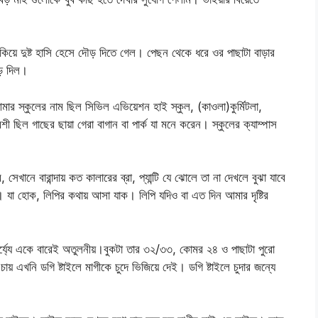
িয়ে দুষ্ট হাসি হেসে দৌড় দিতে গেল। পেছন থেকে ধরে ওর পাছাটা বাড়ার
ৌড় দিল।
র স্কুলের নাম ছিল সিভিল এভিয়েশন হাই স্কুল, (কাওলা)কুর্মিটলা,
ী ছিল গাছের ছায়া গেরা বাগান বা পার্ক যা মনে করেন। স্কুলের ক্যাম্পাস
েখানে বারান্দায় কত কালারের ব্রা, প্যান্টি যে ঝোলে তা না দেখলে বুঝা যাবে
া। যা হোক, লিপির কথায় আসা যাক। লিপি যদিও বা এত দিন আমার দৃষ্টির
্য্যে একে বারেই অতুলনীয়।বুকটা তার ৩২/৩৩, কোমর ২৪ ও পাছাটা পুরো
য় এখনি ডগি ষ্টাইলে মাগীকে চুদে ভিজিয়ে দেই। ডগি ষ্টাইলে চুদার জন্যে