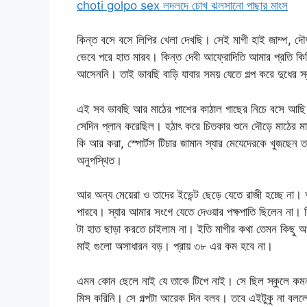
choti golpo sex লদলদে চোখ ঝলসানো পাছার মাংস
কিন্ত বসে বসে লিপির খেলা দেখছি। সেই মাগী হাই জাম্প, 
ভেবে পরে হাত মারব। কিন্ত দেবী আফ্রোদিতি আমার প্রতি কিঞ
আসেননি। তাই ভাবছি বাড়ি যাবার সময় যেতে গল্প করে দুধের স
এই সব ভাবছি আর মাঠের পাশের কাঠাল গাছের নিচে বসে আছি
সেদিন প্লান করেছিল। হঠাৎ করে চিতকার শুনে দৌড়ে মাঠের মাঝে
কি আর করা, স্পোর্টস টিচার জামান স্যার মেযেদেরকে খুজছেন তা
অনুপস্থিত।
আর অন্য মেয়েরা ও তাদের ইভেন্ট ছেড়ে যেতে রাজী হচ্ছে ন
পারবে। স্যার আমার সংগে যেতে দেওয়ার পক্ষপাতি ছিলেন না
টা হাত ছাড়া করতে চাইলাম না। ইতি মাগীর কথা তেমন কিছু আজ 
মাই গুলো অসাধারন বড়। প্রায় ৩৮ এর কম হবে না।
এমন কোন ছেলে নাই যে তাকে টিপে নাই। সে ছিল স্কুলে কমন গ
মিস করিনি। সে গল্পটা আরেক দিন বলব। তবে এইটুকু না বললে