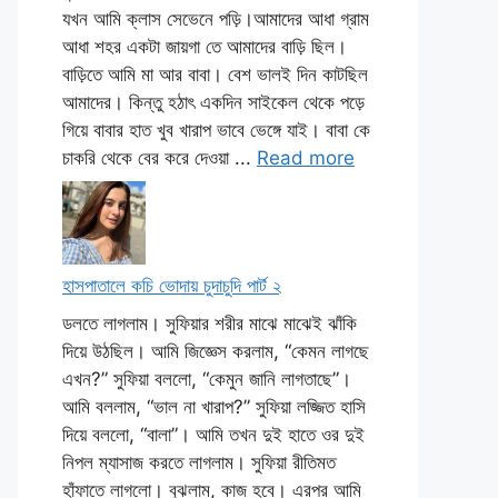
যখন আমি ক্লাস সেভেনে পড়ি।আমাদের আধা গ্রাম
আধা শহর একটা জায়গা তে আমাদের বাড়ি ছিল।
বাড়িতে আমি মা আর বাবা। বেশ ভালই দিন কাটছিল
আমাদের। কিন্তু হঠাৎ একদিন সাইকেল থেকে পড়ে
গিয়ে বাবার হাত খুব খারাপ ভাবে ভেঙ্গে যাই। বাবা কে
চাকরি থেকে বের করে দেওয়া ...
Read more
হাসপাতালে কচি ভোদায় চুদাচুদি পার্ট ২
ডলতে লাগলাম। সুফিয়ার শরীর মাঝে মাঝেই ঝাঁকি
দিয়ে উঠছিল। আমি জিজ্ঞেস করলাম, “কেমন লাগছে
এখন?” সুফিয়া বললো, “কেমুন জানি লাগতাছে”।
আমি বললাম, “ভাল না খারাপ?” সুফিয়া লজ্জিত হাসি
দিয়ে বললো, “বালা”। আমি তখন দুই হাতে ওর দুই
নিপল ম্যাসাজ করতে লাগলাম। সুফিয়া রীতিমত
হাঁফাতে লাগলো। বুঝলাম, কাজ হবে। এরপর আমি